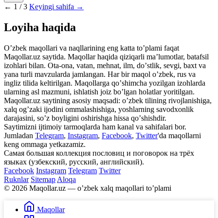
←
1 / 3
Keyingi sahifa →
Loyiha haqida
Oʼzbek maqollari va naqllarining eng katta toʼplami faqat
Maqollar.uz saytida. Maqollar haqida qiziqarli maʼlumotlar, batafsil
izohlari bilan. Ota-ona, vatan, mehnat, ilm, doʼstlik, sevgi, baxt va
yana turli mavzularda jamlangan. Har bir maqol oʼzbek, rus va
ingliz tilida keltirilgan. Maqollarga qoʼshimcha yozilgan izohlarda
ularning asl mazmuni, ishlatish joiz boʼlgan holatlar yoritilgan.
Maqollar.uz saytining asosiy maqsadi: oʼzbek tilining rivojlanishiga,
xalq ogʼzaki ijodini ommalashishiga, yoshlarning savodxonlik
darajasini, soʼz boyligini oshirishga hissa qoʼshishdir.
Saytimizni ijtimoiy tarmoqlarda ham kanal va sahifalari bor.
Jumladan
Telegram
,
Instagram
,
Facebook
,
Twitter
'da maqollarni
keng ommaga yetkazamiz.
Самая большая коллекция пословиц и поговорок на трёх
языках (узбекский, русский, английский).
Facebook
Instagram
Telegram
Twitter
Ruknlar
Sitemap
Aloqa
© 2026 Maqollar.uz — oʼzbek xalq maqollari toʼplami
Maqollar