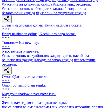
#муомила ва қўполлик ҳақида
#саломатлик, озодалик
#тозалик, соғлик ва беморлик ҳақида
#озодалик ва
бетартиблик ҳақида
#гўзаллик ва хунуклик ҳақида
Эртаги насибадан қолма, Кечки насибага борма.
* * *
Ertagi nasibadan qolma, Kechki nasibaga borma.
* * *
Tomorrow is a new day.
* * *
Утро вечера мудренее.
#жамоатчилик ва худбинлик ҳақида
#ризқ-насиба ва
бенасиблик ҳақида
#фойда ва зарар ҳақида
#саломатлик,
озодалик
Омон бўлсанг, олам сеники.
* * *
Omon bo‘lsang, olam seniki.
* * *
May your shadow never grow less!
* * *
Желаю вам здравствовать долгие годы.
#бахт, севги ва омад
#саломатлик, озодалик
#тозалик, соғлик