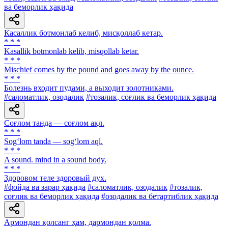
ва беморлик ҳақида
Касаллик ботмонлаб келиб, мисқоллаб кетар.
* * *
Kasallik botmonlab kelib, misqollab ketar.
* * *
Mischief comes by the pound and goes away by the ounce.
* * *
Болезнь входит пудами, а выходит золотниками.
#саломатлик, озодалик
#тозалик, соғлик ва беморлик ҳақида
Соғлом танда — соғлом ақл.
* * *
Sog‘lom tanda — sog‘lom aql.
* * *
A sound. mind in a sound body.
* * *
Здоровом теле здоровый дух.
#фойда ва зарар ҳақида
#саломатлик, озодалик
#тозалик,
соғлик ва беморлик ҳақида
#озодалик ва бетартиблик ҳақида
Армондан қолсанг ҳам, дармондан қолма.