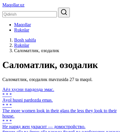
Maqollar.uz
Maqollar
Ruknlar
Bosh sahifa
Ruknlar
Саломатлик, озодалик
Саломатлик, озодалик
Саломатлик, озодалик mavzusida 27 ta maqol.
Аёл ҳусни пардозда эмас.
* * *
Ayol husni pardozda emas.
* * *
The more women look in their glass the less they look to their
house.
* * *
He наряд жен украсит — домостройство.
#яхши сўз ва ёмон сўз ҳақида
#одоб ва одобсизлик ҳақида