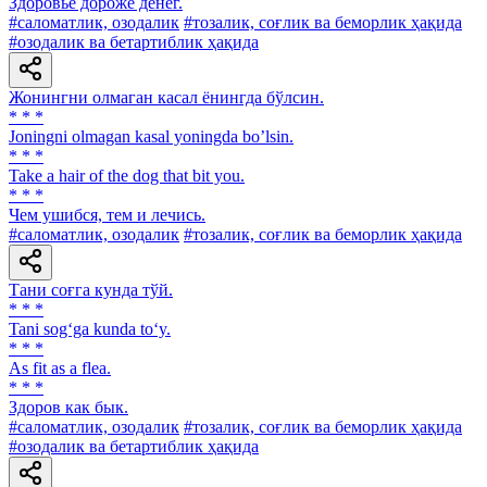
Здоровье дороже денег.
#саломатлик, озодалик
#тозалик, соғлик ва беморлик ҳақида
#озодалик ва бетартиблик ҳақида
Жонингни олмаган касал ёнингда бўлсин.
* * *
Joningni olmagan kasal yoningda bo’lsin.
* * *
Take a hair of the dog that bit you.
* * *
Чем ушибся, тем и лечись.
#саломатлик, озодалик
#тозалик, соғлик ва беморлик ҳақида
Тани соғга кунда тўй.
* * *
Tani sog‘ga kunda to‘y.
* * *
As fit as a flea.
* * *
Здоров как бык.
#саломатлик, озодалик
#тозалик, соғлик ва беморлик ҳақида
#озодалик ва бетартиблик ҳақида