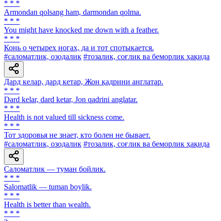
* * *
Armondan qolsang ham, darmondan qolma.
* * *
You might have knocked me down with a feather.
* * *
Конь о четырех ногах, да и тот спотыкается.
#саломатлик, озодалик
#тозалик, соғлик ва беморлик ҳақида
Дард келар, дард кетар, Жон қадрини англатар.
* * *
Dard kelar, dard ketar, Jon qadrini anglatar.
* * *
Health is not valued till sickness come.
* * *
Тот здоровья не знает, кто болен не бывает.
#саломатлик, озодалик
#тозалик, соғлик ва беморлик ҳақида
Саломатлик — туман бойлик.
* * *
Salomatlik — tuman boylik.
* * *
Health is better than wealth.
* * *