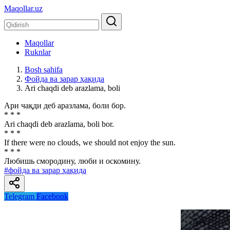
Maqollar.uz
Maqollar
Ruknlar
Bosh sahifa
Фойда ва зарар ҳақида
Аri chaqdi deb arazlama, boli
Ари чақди деб аразлама, боли бор.
* * *
Аri chaqdi deb arazlama, boli bor.
* * *
If there were no clouds, we should not enjoy the sun.
* * *
Любишь смородину, люби и оскомину.
#фойда ва зарар ҳақида
Telegram
Facebook