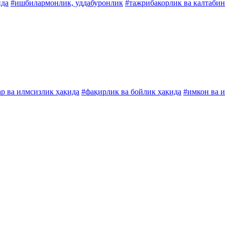
ида
#ишбилармонлик, уддабуронлик
#тажрибакорлик ва калтабин
ар ва илмсизлик ҳақида
#фақирлик ва бойлик ҳақида
#имкон ва 