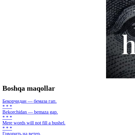
Boshqa maqollar
Бекорчидан — бемаза гап.
* * *
Bekorchidan — bemaza gap.
* * *
Mere words will not fill a bushel.
* * *
Говорить на ветер.