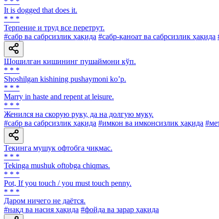
* * *
It is dogged that does it.
* * *
Терпение и труд все перетрут.
#сабр ва сабрсизлик ҳақида
#сабр-қаноат ва сабрсизлик ҳақида
Шошилган кишининг пушаймони кўп.
* * *
Shoshilgan kishining pushaymoni koʼp.
* * *
Marry in haste and repent at leisure.
* * *
Женился на скорую руку, да на долгую муку.
#сабр ва сабрсизлик ҳақида
#имкон ва имконсизлик ҳақида
#ме
Текинга мушук офтобга чиқмас.
* * *
Tekinga mushuk oftobga chiqmas.
* * *
Pot, If you touch / you must touch penny.
* * *
Даром ничего не даётся.
#нақд ва насия ҳақида
#фойда ва зарар ҳақида