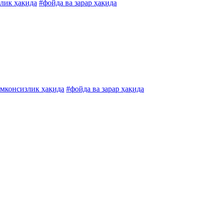
лик ҳақида
#фойда ва зарар ҳақида
имконсизлик ҳақида
#фойда ва зарар ҳақида