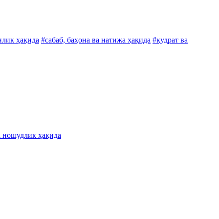
нлик ҳақида
#сабаб, баҳона ва натижа ҳақида
#қудрат ва
а ношудлик ҳақида