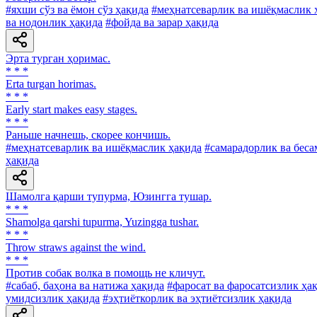
#яхши сўз ва ёмон сўз ҳақида
#меҳнатсеварлик ва ишёқмаслик 
ва нодонлик ҳақида
#фойда ва зарар ҳақида
Эрта турган ҳоримас.
* * *
Erta turgan horimas.
* * *
Early start makes easy stages.
* * *
Раньше начнешь, скорее кончишь.
#меҳнатсеварлик ва ишёқмаслик ҳақида
#самарадорлик ва беса
ҳақида
Шамолга қарши тупурма, Юзингга тушар.
* * *
Shamolga qarshi tupurma, Yuzingga tushar.
* * *
Throw straws against the wind.
* * *
Против собак волка в помощь не кличут.
#сабаб, баҳона ва натижа ҳақида
#фаросат ва фаросатсизлик ҳа
умидсизлик ҳақида
#эҳтиёткорлик ва эҳтиётсизлик ҳақида