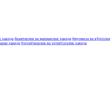
к ҳақида
#камтарлик ва манманлик ҳақида
#муомила ва қўполли
зарар ҳақида
#эҳтиёткорлик ва эҳтиётсизлик ҳақида