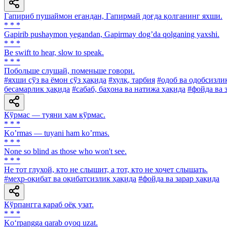
Гапириб пушаймон егандан, Гапирмай доғда қолганинг яхши.
* * *
Gapirib pushaymon yegandan, Gapirmay dogʼda qolganing yaxshi.
* * *
Be swift to hear, slow to speak.
* * *
Побольше слушай, поменьше говори.
#яхши сўз ва ёмон сўз ҳақида
#хулқ, тарбия
#одоб ва одобсизли
бесамарлик ҳақида
#сабаб, баҳона ва натижа ҳақида
#фойда ва 
Кўрмас — туяни ҳам кўрмас.
* * *
Koʼrmas — tuyani ham koʼrmas.
* * *
None so blind as those who won't see.
* * *
He тот глухой, кто не слышит, а тот, кто не хочет слышать.
#меҳр-оқибат ва оқибатсизлик ҳақида
#фойда ва зарар ҳақида
Кўрпангга қараб оёқ узат.
* * *
Ko‘rpangga qarab oyoq uzat.