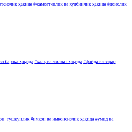
атсизлик ҳақида
#жамоатчилик ва худбинлик ҳақида
#донолик
а барака ҳақида
#халқ ва миллат ҳақида
#фойда ва зарар
он, тушкунлик
#имкон ва имконсизлик ҳақида
#умид ва