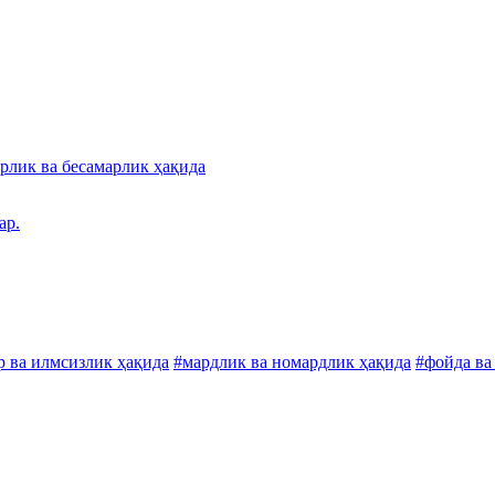
рлик ва бесамарлик ҳақида
ар.
р ва илмсизлик ҳақида
#мардлик ва номардлик ҳақида
#фойда ва