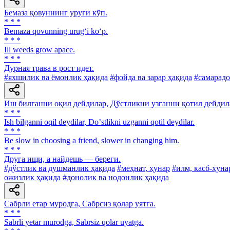
Бемаза қовуннинг уруғи кўп.
* * *
Bemaza qovunning urug‘i ko‘p.
* * *
Ill weeds grow apace.
* * *
Дурная трава в рост идет.
#яхшилик ва ёмонлик ҳақида
#фойда ва зарар ҳақида
#самарадо
Иш билганни оқил дейдилар, Дўстликни узганни қотил дейдил
* * *
Ish bilganni oqil deydilar, Doʼstlikni uzganni qotil deydilar.
* * *
Be slow in choosing a friend, slower in changing him.
* * *
Друга ищи, а найдешь — береги.
#дўстлик ва душманлик ҳақида
#меҳнат, ҳунар
#илм, касб-ҳуна
ожизлик ҳақида
#донолик ва нодонлик ҳақида
Сабрли етар муродга, Сабрсиз қолар уятга.
* * *
Sabrli yetar murodga, Sabrsiz qolar uyatga.