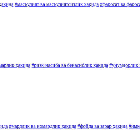
ҳақида
#масъулият ва масъулиятсизлик ҳақида
#фаросат ва фарос
марлик ҳақида
#ризқ-насиба ва бенасиблик ҳақида
#унумдорлик в
қида
#мардлик ва номардлик ҳақида
#фойда ва зарар ҳақида
#имк