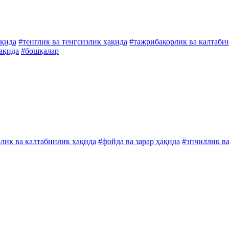
ақида
#тенглик ва тенгсизлик ҳақида
#тажрибакорлик ва калтаби
ҳақида
#бошқалар
лик ва калтабинлик ҳақида
#фойда ва зарар ҳақида
#эпчиллик в