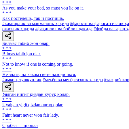
* * *
As you make your bed, so must you lie on it.
* * *
Как постелешь, так и поспишь.
#камтарлик ва манманлик ҳақида
#фаросат ва фаросатсизлик ҳ
ожизлик ҳақида
#фақирлик ва бойлик ҳақида
#фойда ва зарар 
Билмас табиб жон олар.
* * *
Bilmas tabib jon olar.
* * *
Not to know if one is coming or going.
* * *
He знать, на каком свете находишься.
#имкон, тушкунлик
#меъёр ва меъёрсизлик ҳақида
#тажрибакор
Уялган йигит қиздан қуруқ қолар.
* * *
Uyalgan yigit qizdan quruq qolar.
* * *
Faint heart never won fair lady.
* * *
Сробел — пропал