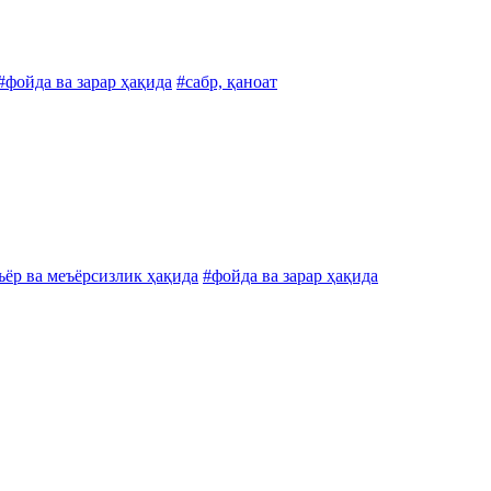
#фойда ва зарар ҳақида
#сабр, қаноат
ъёр ва меъёрсизлик ҳақида
#фойда ва зарар ҳақида