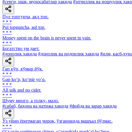
#севги, ишқ, муносабатлар ҳақида
#эпчиллик ва ношудлик ҳақ
Пул топгунча, ақл топ.
* * *
Pul topguncha, aql top.
* * *
Money spent on the brain is never spent in vain.
* * *
Богатство ум дает.
#донолик ҳақида
#донолик ва нодонлик ҳақида
#илм, касб-ҳун
Гап кўп, кўмир йўқ.
* * *
Gap ko‘p, ko‘mir yo‘q.
* * *
All talk and no cider.
* * *
Шуму много, а толку- мало.
#сабаб, баҳона ва натижа ҳақида
#фойда ва зарар ҳақида
Ўз уйин ёритмаган чироқ, ўзганикида машъал бўлмас.
* * *
O‘z uyin yoritmagan chiroq, o‘zganikida mash’al bo‘lmas.