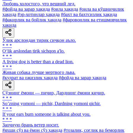
Любовь холостого, что вешний лед.
#фойда ва зарар ҳақида
#оила ҳақида
#оила ва қўшничилик
ҳақида
#эр-хотинлар ҳақида
#бахт ва бахтсизлик ҳақида
#фақирлик ва бойлик ҳақида
#фаровонлик ва етишмовчилик
ҳақида
Ўлик арслондан тирик сичқон аъло.
* * *
O‘lik arslondan tirik sichqon a'lo.
* * *
A living dog is better than a dead lion.
* * *
Живая собака лучше мертвого льва.
#қудрат ва ожизлик ҳақида
#фойда ва зарар ҳақида
Сўзнинг ёмони — пичир, Дарднинг ёмони қичир.
* * *
Soʼzning yomoni — pichir, Dardning yomoni qichir.
* * *
If your ears burn someone is talking about you.
* * *
Заочную брань ветер носит.
#яхши сўз ва ёмон сўз ҳақида
#тозалик, соғлик ва беморлик