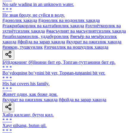
No safe wading in an unknown water.
* * *
He зная броду, не суйся в воду.
#донолик ҳақида
#донолик ва нодонлик ҳақида
#тажрибакорлик ва калтабинлик ҳақида
#эҳтиёткорлик ва
эҳтиётсизлик ҳақида
#масъулият ва масъулиятсизлик ҳақида
#ишбилармонлик, уддабуронлик
#меъёр ва меъёрсизлик
ҳақида
#фойда ва зарар ҳақида
#қудрат ва ожизлик ҳақида
#имкон, тушкунлик
#эпчиллик ва ношудлик ҳақида
Бўйдоқнинг бўйнини бит ер, Топган-тутганини бит ер.
* * *
Bo‘ydoqning bo‘ynini bit yer, Topgan-tutganini bit yer.
* * *
His hat covers his family.
* * *
Живет один, как боже дом.
#қудрат ва ожизлик ҳақида
#фойда ва зарар ҳақида
Хайр қилсанг, бутун қил.
* * *
Xayr qilsang, butun qil.
* * *