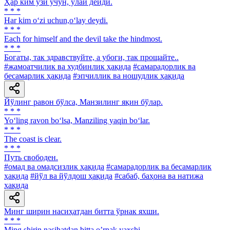
Ҳар ким ўзи учун, ўлай дейди.
* * *
Har kim o‘zi uchun,o‘lay deydi.
* * *
Each for himself and the devil take the hindmost.
* * *
Богаты, так здравствуйте, а убоги, так прощайте..
#жамоатчилик ва худбинлик ҳақида
#самарадорлик ва
бесамарлик ҳақида
#эпчиллик ва ношудлик ҳақида
Йўлинг равон бўлса, Манзилинг яқин бўлар.
* * *
Yo‘ling ravon bo‘lsa, Manziling yaqin bo‘lar.
* * *
The coast is clear.
* * *
Путь свободен.
#омад ва омадсизлик ҳақида
#самарадорлик ва бесамарлик
ҳақида
#йўл ва йўлдош ҳақида
#сабаб, баҳона ва натижа
ҳақида
Минг ширин насиҳатдан битта ўрнак яхши.
* * *
Ming shirin nasihatdan bitta oʼrnak yaxshi.