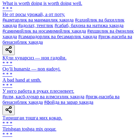
What is worth doing is worth doing well.
* * *
He от росы урожай, а от поту.
#камтарлик ва манманлик ҳақида
#сахийлик ва бахиллик
ҳақида
#адолат, тенглик
#сабаб, баҳона ва натижа ҳақида
#самимийлик ва носамимийлик ҳақида
#яхшилик ва ёмонлик
ҳақида
#самарадорлик ва бесамарлик ҳақида
#ризқ-насиба ва
бенасиблик ҳақида
Қўли ҳунарсиз — нон гадойи.
* * *
Qo‘li hunarsiz — non gadoyi.
* * *
A bad hand at smth.
* * *
У него работа в руках плесневеет.
#илм, касб-ҳунар ва илмсизлик ҳақида
#ризқ-насиба ва
бенасиблик ҳақида
#фойда ва зарар ҳақида
Тиришган тошга мих қоқар.
* * *
Tirishgan toshga mix qoqar.
* * *