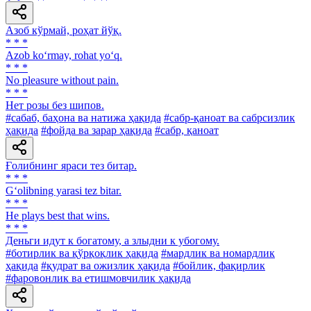
Азоб кўрмай, роҳат йўқ.
* * *
Azob ko‘rmay, rohat yo‘q.
* * *
No pleasure without pain.
* * *
Нет розы без шипов.
#сабаб, баҳона ва натижа ҳақида
#сабр-қаноат ва сабрсизлик
ҳақида
#фойда ва зарар ҳақида
#сабр, қаноат
Ғолибнинг яраси тез битар.
* * *
G‘olibning yarasi tez bitar.
* * *
He plays best that wins.
* * *
Деньги идут к богатому, а злыдни к убогому.
#ботирлик ва қўрқоқлик ҳақида
#мардлик ва номардлик
ҳақида
#қудрат ва ожизлик ҳақида
#бойлик, фақирлик
#фаровонлик ва етишмовчилик ҳақида