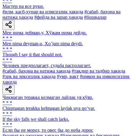
* * *
Мастер на все руки.
#илм, касб-ҳунар ва илмсизлик ҳақида
#сабаб, баҳона ва
натижа ҳақида
#фойда ва зарар ҳақида
#бошқалар
Мен нима дейман-у, Хўжам нима дейди.
* * *
Men nima deyman-u, Xoʼjam nima deydi.
* * *
Though I say it that should not.
* * *
Человек предполагает, судьба располагает.
#сабаб, баҳона ва натижа ҳақида
#тақдир ва тадбир ҳақида
#эрк ва эрксизлик ҳақида
#умр, вақт
#имкон ва имконсизлик
ҳақида
Чиқмаган теракка келмаган лайлак уя қўяр.
* * *
Chiqmagan terakka kelmagan laylak uya qo‘yar.
* * *
If the sky falls we shall catch larks.
* * *
Если бы не мороз, то овес бы до неба дорос
#қудрат ва ожизлик ҳақида
#барқарорлик ва беқарорлик