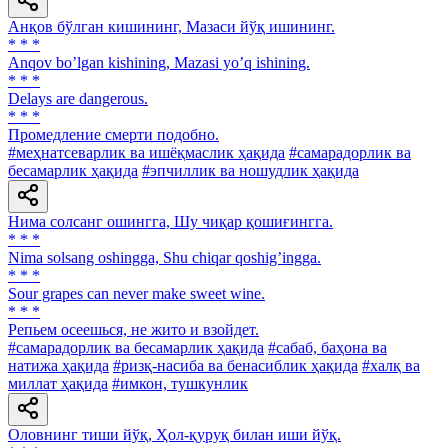
Анқов бўлган кишининг, Мазаси йўқ ишининг.
* * *
Аnqov boʼlgan kishining, Mazasi yoʼq ishining.
* * *
Delays are dangerous.
* * *
Промедление смерти подобно.
#меҳнатсеварлик ва ишёқмаслик ҳақида
#самарадорлик ва
бесамарлик ҳақида
#эпчиллик ва ношудлик ҳақида
Нима солсанг ошингга, Шу чиқар қошиғингга.
* * *
Nima solsang oshingga, Shu chiqar qoshigʼingga.
* * *
Sour grapes can never make sweet wine.
* * *
Репьем осеешься, не жито и взойдет.
#самарадорлик ва бесамарлик ҳақида
#сабаб, баҳона ва
натижа ҳақида
#ризқ-насиба ва бенасиблик ҳақида
#халқ ва
миллат ҳақида
#имкон, тушкунлик
Оловнинг тиши йўқ, Ҳол-қуруқ билан иши йўқ.