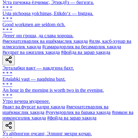
Уста пичоққа ёлчимас, Этикдўз — бигизга.
* * *
Usta pichoqqa yolchimas, Etikdo‘z — bigizga.
* * *
Good workmen are seldom rich.
* * *
Денег ни гроша, да слава хороша.
#меҳнатсеварлик ва ишёқмаслик ҳақида
#илм, касб-ҳунар ва
илмсизлик ҳақида
#самарадорлик ва бесамарлик ҳақида
#қудрат ва ожизлик ҳақида
#фойда ва зарар ҳақида
Эрталабки вақт — нақдгина бахт.
* * *
Ertalabki vaqt — naqdgina baxt.
* * *
An hour in the morning is worth two in the evening.
* * *
Утро вечера мудренее.
#вақт ва фурсат қадри ҳақида
#меҳнатсеварлик ва
ишёқмаслик ҳақида
#унумдорлик ва барака ҳақида
#имкон ва
имконсизлик ҳақида
#фойда ва зарар ҳақида
Ўз айбингни очсанг, Элнинг меҳри қочар.