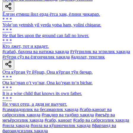
Ёлғон етмиш йил ерда ётса ҳам, ёлини чиқарар.
* * *
Yolg‘on yetmish yil yerda yotsa ham, yolini chiqarar.
* * *
He that lies upon the ground can fall no lower.
* * *
Кто лжет, тот и крадет.
#сабаб, баҳона ва натижа ҳақида
#тўғрилик ва эгрилик ҳақида
#тўғри сўз ва ёлғончилик ҳақида
#адолат, тенглик
Ота кўрган ўт йўнар, Она кўрган тўн бичар.
* * *
Ota ko‘rgan o‘t yo‘nar, Ona ko‘rgan to‘n bichar.
* * *
It is a wise child that knows its own father.
* * *
He учил отец, а дядя не выучит.
#самарадорлик ва бесамарлик ҳақида
#сабр-қаноат ва
сабрсизлик ҳақида
#тақдир ва тадбир ҳақида
#меъёр ва
меъёрсизлик ҳақида
#сабр, қаноат
#сабр ва сабрсизлик ҳақида
#оила ҳақида
#оила ва қўшничилик ҳақида
#фарзанд ва
фарзандсизлик ҳақида