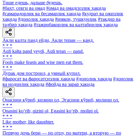
Тише едешь, дальше будешь.
#бахт, севги ва омад
#омад ва омадсизлик ҳақида
#самарадорлик ва бесамарлик ҳақида
#қудрат ва ожизлик
ҳақида
#донолик ҳақида
#имкон, тушкунлик
#тақдир ва
тадбир ҳақида
#тажрибакорлик ва калтабинлик ҳақида
Ақли калта панд ейди, Ақли теран — қанд.
* * *
Аqli kalta pand yeydi, Аqli teran — qand.
* * *
Fools make feasts and wise men eat them.
* * *
Дурак дом построил, а умный купил.
#фаросат ва фаросатсизлик ҳақида
#донолик ҳақида
#донолик
ва нодонлик ҳақида
#фойда ва зарар ҳақида
Онасини кўриб, қизини ол, Эгасини кўриб, молини ол.
* * *
Onasini ko‘rib, qizini ol, Egasini ko‘rib, molini ol.
* * *
Like mother, like daughter.
* * *
Первую дочь бери — по отцу, по матери, а вторую — по