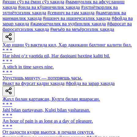
#яхши сўз ва ёмон сўз ҳақида
#мамнунлик ва афсусланиш
ҳақида
#оила ва қўшничилик ҳақида
#эҳтиёткорлик ва
эҳтиётсизлик ҳақида
#севинч ва ғам ҳақида
#камтарлик ва
манманлик ҳақида
#ишонч ва ишончсизлик ҳақида
#фойда ва
зарар ҳақида
#жамоатчилик ва худбинлик ҳақида
#фаросат ва
фаросатсизлик ҳақида
#меъёр ва меъёрсизлик ҳақида
Ҳар ишни ўз вақтида қил, Ҳар дақиқани бахтинг калити бил.
* * *
Har ishni o‘z vaqtida qil, Har daqiqani baxting kaliti bil.
* * *
A stitch in time saves nine.
* * *
Упустишь минуту — потеряешь часы.
#вақт ва фурсат қадри ҳақида
#фойда ва зарар ҳақида
Жаҳл билан қартаясан, Кулги билан яшарасан.
* * *
Jahl bilan qartayasan, Kulgi bilan yasharasan.
* * *
An hour of pain is as long as a day of pleasure.
* * *
От радости кудри вьются, в печали секутся.