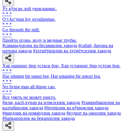
Ўт кўрган лой увоқланмас.
* * *
O‘t ko‘rgan loy uvoqlanmas.
* * *
Go through the mill.
* * *
Пройти огонь, воду и медные трубы.
#самарадорлик ва бесамарлик ҳақида
#сабаб, баҳона ва
натижа ҳақида
#эҳтиёткорлик ва эҳтиётсизлик ҳақида
Ҳар ишнинг бир устаси бор, Ҳар устанинг бир устози бор.
* * *
Har ishning bir ustasi bor, Har ustaning bir ustozi bor.
* * *
No living man all things can.
* * *
Все уметь не может никто.
#илм, касб-ҳунар ва илмсизлик ҳақида
#тажрибакорлик ва
калтабинлик ҳақида
#ботирлик ва қўрқоқлик ҳақида
#мардлик ва номардлик ҳақида
#қудрат ва ожизлик ҳақида
#барқарорлик ва беқарорлик ҳақида