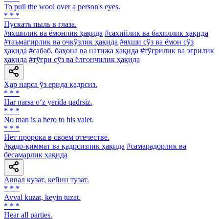
То pull the wool over a person's eyes.
* * *
Пускать пыль в глаза.
#яхшилик ва ёмонлик ҳақида
#сахийлик ва бахиллик ҳақида
#таъмагирлик ва очкўзлик ҳақида
#яхши сўз ва ёмон сўз
ҳақида
#сабаб, баҳона ва натижа ҳақида
#тўғрилик ва эгрилик
ҳақида
#тўғри сўз ва ёлғончилик ҳақида
Ҳар нарса ўз ерида қадрсиз.
* * *
Har narsa o‘z yerida qadrsiz.
* * *
No man is a hero to his valet.
* * *
Нет пророка в своем отечестве.
#қадр-қиммат ва қадрсизлик ҳақида
#самарадорлик ва
бесамарлик ҳақида
Аввал кузат, кейин тузат.
* * *
Avval kuzat, keyin tuzat.
* * *
Hear all parties.