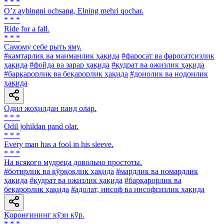
* * *
Oʼz aybingni ochsang, Elning mehri qochar.
* * *
Ride for a fall.
* * *
Самому себе рыть яму.
#камтарлик ва манманлик ҳақида
#фаросат ва фаросатсизлик
ҳақида
#фойда ва зарар ҳақида
#қудрат ва ожизлик ҳақида
#барқарорлик ва беқарорлик ҳақида
#донолик ва нодонлик
ҳақида
Одил жоҳилдан панд олар.
* * *
Odil johildan pand olar.
* * *
Every man has a fool in his sleeve.
* * *
На всякого мудреца довольно простоты.
#ботирлик ва қўрқоқлик ҳақида
#мардлик ва номардлик
ҳақида
#қудрат ва ожизлик ҳақида
#барқарорлик ва
беқарорлик ҳақида
#адолат, инсоф ва инсофсизлик ҳақида
Қоронғининг кўзи кўр.
* * *