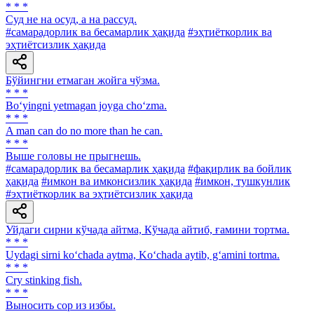
* * *
Суд не на осуд, а на рассуд.
#самарадорлик ва бесамарлик ҳақида
#эҳтиёткорлик ва
эҳтиётсизлик ҳақида
Бўйингни етмаган жойга чўзма.
* * *
Bo‘yingni yetmagan joyga cho‘zma.
* * *
A man can do no more than he can.
* * *
Выше головы не прыгнешь.
#самарадорлик ва бесамарлик ҳақида
#фақирлик ва бойлик
ҳақида
#имкон ва имконсизлик ҳақида
#имкон, тушкунлик
#эҳтиёткорлик ва эҳтиётсизлик ҳақида
Уйдаги сирни кўчада айтма, Кўчада айтиб, ғамини тортма.
* * *
Uydagi sirni ko‘chada aytma, Ko‘chada aytib, g‘amini tortma.
* * *
Cry stinking fish.
* * *
Выносить cop из избы.