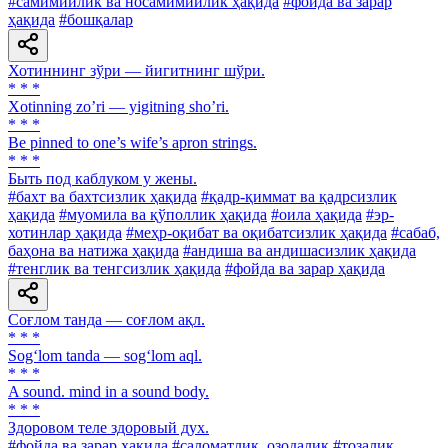
#самимийлик ва носамимийлик ҳақида
#фойда ва зарар
ҳақида
#бошқалар
Хотиннинг зўри — йигитнинг шўри.
* * *
Xotinning zoʼri — yigitning shoʼri.
* * *
Be pinned to one’s wife’s apron strings.
* * *
Быть под каблуком у жены.
#бахт ва бахтсизлик ҳақида
#қадр-қиммат ва қадрсизлик
ҳақида
#муомила ва қўполлик ҳақида
#оила ҳақида
#эр-
хотинлар ҳақида
#меҳр-оқибат ва оқибатсизлик ҳақида
#сабаб,
баҳона ва натижа ҳақида
#андиша ва андишасизлик ҳақида
#тенглик ва тенгсизлик ҳақида
#фойда ва зарар ҳақида
Соғлом танда — соғлом ақл.
* * *
Sog‘lom tanda — sog‘lom aql.
* * *
A sound. mind in a sound body.
* * *
Здоровом теле здоровый дух.
#фойда ва зарар ҳақида
#саломатлик, озодалик
#тозалик,