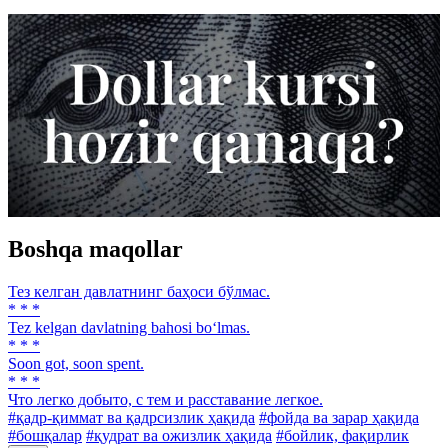
Boshqa maqollar
Тез келган давлатнинг баҳоси бўлмас.
* * *
Tez kelgan davlatning bahosi bo‘lmas.
* * *
Soon got, soon spent.
* * *
Что легко добыто, с тем и расставание легкое.
#қадр-қиммат ва қадрсизлик ҳақида
#фойда ва зарар ҳақида
#бошқалар
#қудрат ва ожизлик ҳақида
#бойлик, фақирлик