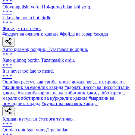
* * *
Olovning tishi yo‘q, Hol-quruq bilan ishi yo‘q.
* * *
Like a he non a hot girdle
* * *
Живет, что в печи.
#қудрат ва ожизлик ҳақида
#фойда ва зарар ҳақида
Хато қилмоқ бордир, Тузатмаслик ордир.
* * *
Xato qilmoq bordir, Tuzatmaslik ordir.
* * *
It is never too late to mend.
* * *
Ошибки растут, как грибы после дождя, когда их прощают.
#яхшилик ва ёмонлик ҳақида
#адолат, инсоф ва инсофсизлик
ҳақида
#тажрибакорлик ва калтабинлик ҳақида
#ботирлик,
мардлик
#ботирлик ва қўрқоқлик ҳақида
#мардлик ва
номардлик ҳақида
#қудрат ва ожизлик ҳақида
Қордан қутулган ёмғирга тутилар.
* * *
Qordan qutulgan yomg‘irga tutilar.