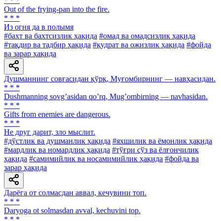
* * *
Out of the frying-pan into the fire.
* * *
Из огня да в полымя
#бахт ва бахтсизлик ҳақида
#омад ва омадсизлик ҳақида
#тақдир ва тадбир ҳақида
#қудрат ва ожизлик ҳақида
#фойда
ва зарар ҳақида
Душманнинг совғасидан қўрқ, Муғомбирнинг — навҳасидан.
* * *
Dushmanning sovgʼasidan qoʼrq, Mugʼombirning — navhasidan.
* * *
Gifts from enemies are dangerous.
* * *
Не друг дарит, зло мыслит.
#дўстлик ва душманлик ҳақида
#яхшилик ва ёмонлик ҳақида
#мардлик ва номардлик ҳақида
#тўғри сўз ва ёлғончилик
ҳақида
#самимийлик ва носамимийлик ҳақида
#фойда ва
зарар ҳақида
Дарёга от солмасдан аввал, кечувини топ.
* * *
Daryoga ot solmasdan avval, kechuvini top.
* * *