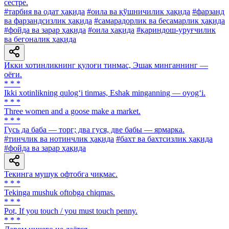
сестре.
#тарбия ва одат ҳақида
#оила ва қўшничилик ҳақида
#фарзанд
ва фарзандсизлик ҳақида
#самарадорлик ва бесамарлик ҳақида
#фойда ва зарар ҳақида
#оила ҳақида
#қариндош-уруғчилик
ва бегоналик ҳақида
Икки хотинликнинг қулоғи тинмас, Эшак минганнинг —
оёғи.
* * *
Ikki xotinlikning qulog‘i tinmas, Eshak minganning — oyog‘i.
* * *
Three women and a goose make a market.
* * *
Гусь да баба — торг; два гуся, две бабы — ярмарка.
#тинчлик ва нотинчлик ҳақида
#бахт ва бахтсизлик ҳақида
#фойда ва зарар ҳақида
Текинга мушук офтобга чиқмас.
* * *
Tekinga mushuk oftobga chiqmas.
* * *
Pot, If you touch / you must touch penny.
* * *