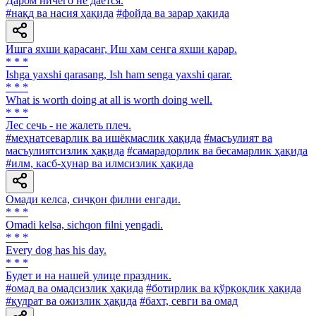
Даром ничего не даётся.
#нақд ва насия ҳақида
#фойда ва зарар ҳақида
Ишга яхши қарасанг, Иш ҳам сенга яхши қарар.
* * *
Ishga yaxshi qarasang, Ish ham senga yaxshi qarar.
* * *
What is worth doing at all is worth doing well.
* * *
Лес сечь - не жалеть плеч.
#меҳнатсеварлик ва ишёқмаслик ҳақида
#масъулият ва
масъулиятсизлик ҳақида
#самарадорлик ва бесамарлик ҳақида
#илм, касб-ҳунар ва илмсизлик ҳақида
Омади келса, сичқон филни енгади.
* * *
Omadi kelsa, sichqon filni yengadi.
* * *
Every dog has his day.
* * *
Будет и на нашей улице праздник.
#омад ва омадсизлик ҳақида
#ботирлик ва қўрқоқлик ҳақида
#қудрат ва ожизлик ҳақида
#бахт, севги ва омад