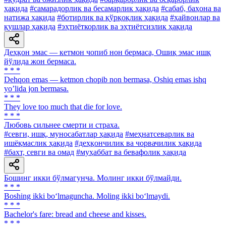
ҳақида
#самарадорлик ва бесамарлик ҳақида
#сабаб, баҳона ва
натижа ҳақида
#ботирлик ва қўрқоқлик ҳақида
#ҳайвонлар ва
қушлар ҳақида
#эҳтиёткорлик ва эҳтиётсизлик ҳақида
Деҳқон эмас — кетмон чопиб нон бермаса, Ошиқ эмас ишқ
йўлида жон бермаса.
* * *
Dehqon emas — ketmon chopib non bermasa, Oshiq emas ishq
yoʼlida jon bermasa.
* * *
They love too much that die for love.
* * *
Любовь сильнее смерти и страха.
#севги, ишқ, муносабатлар ҳақида
#меҳнатсеварлик ва
ишёқмаслик ҳақида
#деҳқончилик ва чорвачилик ҳақида
#бахт, севги ва омад
#муҳаббат ва бевафолик ҳақида
Бошинг икки бўлмагунча. Молинг икки бўлмайди.
* * *
Boshing ikki bo‘lmaguncha. Moling ikki bo‘lmaydi.
* * *
Bachelor's fare: bread and cheese and kisses.
* * *