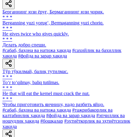
Берганнинг юзи ёруғ, Бермаганнинг юзи чориқ.
* * *
Berganning yuzi yorug‘, Bermaganning yuzi choriq.
* * *
He gives twice who gives quickly.
* * *
Делать добро спеши.
#сабаб, баҳона ва натижа ҳақида
#сахийлик ва бахиллик
ҳақида
#фойда ва зарар ҳақида
Тўр тўқилмай, балиқ тутилмас.
* * *
To‘r to‘qilmay, baliq tutilmas.
* * *
He that will eat the kernel must crack the nut.
* * *
Чтобы приготовить яичницу, надо разбить яйцо.
#сабаб, баҳона ва натижа ҳақида
#тажрибакорлик ва
калтабинлик ҳақида
#фойда ва зарар ҳақида
#эпчиллик ва
ношудлик ҳақида
#бошқалар
#эҳтиёткорлик ва эҳтиётсизлик
ҳақида