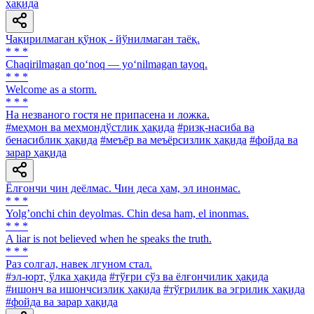
ҳақида
Чақирилмаган қўноқ - йўнилмаган таёқ.
* * *
Chaqirilmagan qo‘noq — yo‘nilmagan tayoq.
* * *
Welcome as a storm.
* * *
Ha незваного гостя не припасена и ложка.
#меҳмон ва меҳмондўстлик ҳақида
#ризқ-насиба ва
бенасиблик ҳақида
#меъёр ва меъёрсизлик ҳақида
#фойда ва
зарар ҳақида
Ёлғончи чин деёлмас. Чин деса ҳам, эл инонмас.
* * *
Yolgʼonchi chin deyolmas. Chin desa ham, el inonmas.
* * *
A liar is not believed when he speaks the truth.
* * *
Раз солгал, навек лгуном стал.
#эл-юрт, ўлка ҳақида
#тўғри сўз ва ёлғончилик ҳақида
#ишонч ва ишончсизлик ҳақида
#тўғрилик ва эгрилик ҳақида
#фойда ва зарар ҳақида