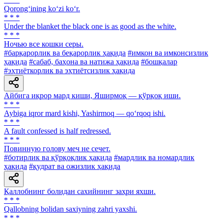
Qorong‘ining ko‘zi ko‘r.
* * *
Under the blanket the black one is as good as the white.
* * *
Ночью все кошки серы.
#барқарорлик ва беқарорлик ҳақида
#имкон ва имконсизлик
ҳақида
#сабаб, баҳона ва натижа ҳақида
#бошқалар
#эҳтиёткорлик ва эҳтиётсизлик ҳақида
Айбига иқрор мард киши, Яширмоқ — қўрқоқ иши.
* * *
Aybiga iqror mard kishi, Yashirmoq — qo‘rqoq ishi.
* * *
A fault confessed is half redressed.
* * *
Повинную голову меч не сечет.
#ботирлик ва қўрқоқлик ҳақида
#мардлик ва номардлик
ҳақида
#қудрат ва ожизлик ҳақида
Қаллобнинг болидан сахийнинг заҳри яхши.
* * *
Qallobning bolidan saxiyning zahri yaxshi.
* * *