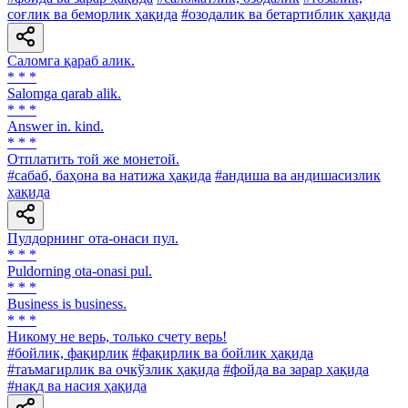
соғлик ва беморлик ҳақида
#озодалик ва бетартиблик ҳақида
Саломга қараб алик.
* * *
Salomga qarab alik.
* * *
Answer in. kind.
* * *
Отплатить той же монетой.
#сабаб, баҳона ва натижа ҳақида
#андиша ва андишасизлик
ҳақида
Пулдорнинг ота-онаси пул.
* * *
Puldorning ota-onasi pul.
* * *
Business is business.
* * *
Никому не верь, только счету верь!
#бойлик, фақирлик
#фақирлик ва бойлик ҳақида
#таъмагирлик ва очкўзлик ҳақида
#фойда ва зарар ҳақида
#нақд ва насия ҳақида