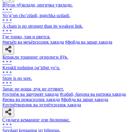
Йўғон чўзилади, ингичка узилади.
* * *
Yoʼgʼon choʼziladi, ingichka uziladi.
* * *
A chain is no stronger than its weakest link.
* * *
Где тонко, там и рвется.
#меъёр ва меъёрсизлик ҳақида
#фойда ва зарар ҳақида
Керакли тошнинг оғирлиги йўқ.
* * *
Kerakli toshning og‘irligi yo‘q.
* * *
Store is no sore.
* * *
Запас не ноша, рук не оттянет.
#эҳтиёж ва зарурият ҳақида
#сабаб, баҳона ва натижа ҳақида
#режа ва режасизлик ҳақида
#фойда ва зарар ҳақида
#эҳтиёткорлик ва эҳтиётсизлик ҳақида
Сувдаги кеманинг изи билинмас.
* * *
Suvdagi kemaning izi bilinmas.