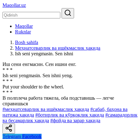
Maqollar.uz
Maqollar
Ruknlar
Bosh sahifa
Меҳнатсеварлик ва ишёқмаслик ҳақида
Ish seni yengmasin. Sen ishni
Иш сени енгмасин. Сен ишни енг.
* * *
Ish seni yengmasin. Sen ishni yeng.
* * *
Put your shoulder to the wheel.
* * *
В полплеча работа тяжела, оба подставишь — легче
справишься
#меҳнатсеварлик ва ишёқмаслик ҳақида
#сабаб, баҳона ва
натижа ҳақида
#ботирлик ва қўрқоқлик ҳақида
#самарадорлик
ва бесамарлик ҳақида
#фойда ва зарар ҳақида
Telegram
Facebook