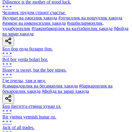
Diligence is the mother of good luck.
* * *
Человек трудом строит счастье.
#қудрат ва ожизлик ҳақида
#эпчиллик ва ношудлик ҳақида
#имкон ва имконсизлик ҳақида
#ишбилармонлик,
уддабуронлик
#тажрибакорлик ва калтабинлик ҳақида
#фойда
ва зарар ҳақида
Бол бор ерда болари бор.
* * *
Bol bor yerda bolari bor.
* * *
Honey is sweet, but the bee stings.
* * *
Где пчелы, там и мед.
#самарадорлик ва бесамарлик ҳақида
#барқарорлик ва
беқарорлик ҳақида
#фойда ва зарар ҳақида
Бир йигитга етмиш ҳунар оз.
* * *
Bir yigitga yetmish hunar oz.
* * *
Jack of all trades.