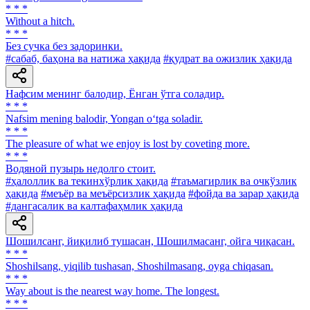
* * *
Without a hitch.
* * *
Без сучка без задоринки.
#сабаб, баҳона ва натижа ҳақида
#қудрат ва ожизлик ҳақида
Нафсим менинг балодир, Ёнган ўтга соладир.
* * *
Nafsim mening balodir, Yongan o‘tga soladir.
* * *
The pleasure of what we enjoy is lost by coveting more.
* * *
Водяной пузырь недолго стоит.
#ҳалоллик ва текинхўрлик ҳақида
#таъмагирлик ва очкўзлик
ҳақида
#меъёр ва меъёрсизлик ҳақида
#фойда ва зарар ҳақида
#дангасалик ва калтафаҳмлик ҳақида
Шошилсанг, йиқилиб тушасан, Шошилмасанг, ойга чиқасан.
* * *
Shoshilsang, yiqilib tushasan, Shoshilmasang, oyga chiqasan.
* * *
Way about is the nearest way home. The longest.
* * *