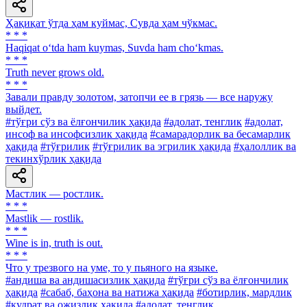
Ҳақиқат ўтда ҳам куймас, Сувда ҳам чўкмас.
* * *
Haqiqat o‘tda ham kuymas, Suvda ham cho‘kmas.
* * *
Truth never grows old.
* * *
Завали правду золотом, затопчи ее в грязь — все наружу
выйдет.
#тўғри сўз ва ёлғончилик ҳақида
#адолат, тенглик
#адолат,
инсоф ва инсофсизлик ҳақида
#самарадорлик ва бесамарлик
ҳақида
#тўғрилик
#тўғрилик ва эгрилик ҳақида
#ҳалоллик ва
текинхўрлик ҳақида
Мастлик — ростлик.
* * *
Mastlik — rostlik.
* * *
Wine is in, truth is out.
* * *
Что у трезвого на уме, то у пьяного на языке.
#андиша ва андишасизлик ҳақида
#тўғри сўз ва ёлғончилик
ҳақида
#сабаб, баҳона ва натижа ҳақида
#ботирлик, мардлик
#қудрат ва ожизлик ҳақида
#адолат, тенглик