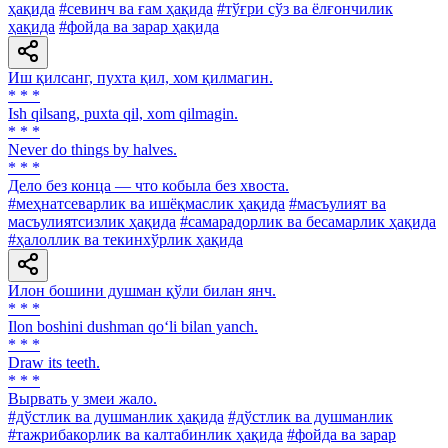
ҳақида
#севинч ва ғам ҳақида
#тўғри сўз ва ёлғончилик
ҳақида
#фойда ва зарар ҳақида
Иш қилсанг, пухта қил, хом қилмагин.
* * *
Ish qilsang, puxta qil, xom qilmagin.
* * *
Never do things by halves.
* * *
Дело без конца — что кобыла без хвоста.
#меҳнатсеварлик ва ишёқмаслик ҳақида
#масъулият ва
масъулиятсизлик ҳақида
#самарадорлик ва бесамарлик ҳақида
#ҳалоллик ва текинхўрлик ҳақида
Илон бошини душман қўли билан янч.
* * *
Ilon boshini dushman qo‘li bilan yanch.
* * *
Draw its teeth.
* * *
Вырвать у змеи жало.
#дўстлик ва душманлик ҳақида
#дўстлик ва душманлик
#тажрибакорлик ва калтабинлик ҳақида
#фойда ва зарар