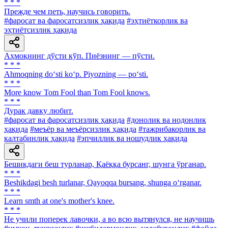
* * *
Прежде чем петь, научись говорить.
#фаросат ва фаросатсизлик ҳақида
#эҳтиёткорлик ва
эҳтиётсизлик ҳақида
Аҳмоқнинг дўсти кўп. Пиёзнинг — пўсти.
* * *
Ahmoqning do‘sti ko‘p. Piyozning — po‘sti.
* * *
More know Tom Fool than Тоm Fool knows.
* * *
Дурак давку любит.
#фаросат ва фаросатсизлик ҳақида
#донолик ва нодонлик
ҳақида
#меъёр ва меъёрсизлик ҳақида
#тажрибакорлик ва
калтабинлик ҳақида
#эпчиллик ва ношудлик ҳақида
Бешикдаги беш турланар, Қаёққа бурсанг, шунга ўрганар.
* * *
Beshikdagi besh turlanar, Qayoqqa bursang, shunga o‘rganar.
* * *
Learn smth at one's mother's knee.
* * *
Не учили поперек лавочки, а во всю вытянулся, не научишь