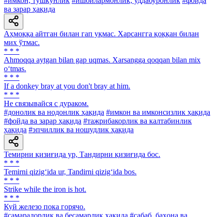
#имкон, тушкунлик
#ишбилармонлик, уддабуронлик
#фойда
ва зарар ҳақида
Аҳмоққа айтган билан гап уқмас. Харсангга қоққан билан
мих ўтмас.
* * *
Ahmoqqa aytgan bilan gap uqmas. Xarsangga qoqqan bilan mix
o‘tmas.
* * *
If a donkey bray at you don't bray at him.
* * *
He связывайся с дураком.
#донолик ва нодонлик ҳақида
#имкон ва имконсизлик ҳақида
#фойда ва зарар ҳақида
#тажрибакорлик ва калтабинлик
ҳақида
#эпчиллик ва ношудлик ҳақида
Темирни қизиғида ур, Тандирни қизиғида бос.
* * *
Temirni qizig‘ida ur, Tandirni qizig‘ida bos.
* * *
Strike while the iron is hot.
* * *
Куй железо пока горячо.
#самарадорлик ва бесамарлик ҳақида
#сабаб, баҳона ва