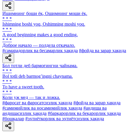
Ишимнинг боши ёқ, Ошимнинг моши ёқ.
* * *
Ishimning boshi yoq, Oshimning moshi yoq.
* * *
A good beginning makes a good ending.
* * *
Доброе начало — полдела откачало.
#самарадорлик ва бесамарлик ҳақида
#фойда ва зарар ҳақида
Бол тотли деб бармоғингни чайнама.
* * *
Bol totli deb barmogʼingni chaynama.
* * *
To have a sweet tooth.
* * *
Коли уж мед — так и ложка.
#фаросат ва фаросатсизлик ҳақида
#фойда ва зарар ҳақида
#самимийлик ва носамимийлик ҳақида
#андиша ва
андишасизлик ҳақида
#барқарорлик ва беқарорлик ҳақида
#бошқалар
#эҳтиёткорлик ва эҳтиётсизлик ҳақида