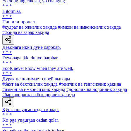
Yo dong‘ing chiqsin, yo changing.
* * *
Hitormiss.
* * *
Пан или пропал.
#қудрат ва ожизлик ҳақида
#имкон ва имконсизлик ҳақида
#фойда ва зарар ҳақида
Девонага икки дунё баробар.
* * *
Devonaga ikki dunyo barobar.
* * *
Fools never know when they are well.
* * *
Дурак не понимает своей выгоды.
#бахт ва бахтсизлик ҳақида
#тенглик ва тенгсизлик ҳақида
#имкон ва имконсизлик ҳақида
#донолик ва нодонлик ҳақида
#барқарорлик ва беқарорлик ҳақида
Кўпга югурган оздан қолар.
* * *
Ko‘pga yugurgan ozdan qolar.
* * *
Sometimes the best gain is to lose.