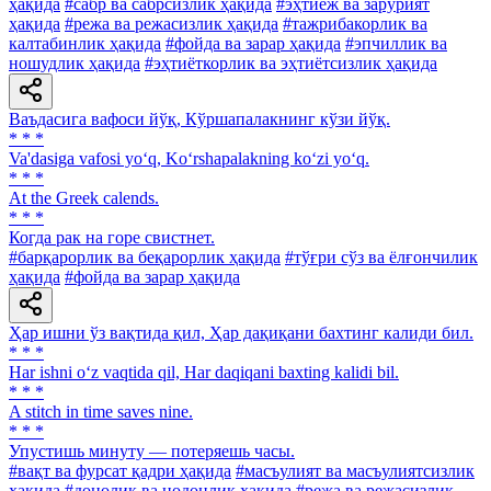
ҳақида
#сабр ва сабрсизлик ҳақида
#эҳтиёж ва зарурият
ҳақида
#режа ва режасизлик ҳақида
#тажрибакорлик ва
калтабинлик ҳақида
#фойда ва зарар ҳақида
#эпчиллик ва
ношудлик ҳақида
#эҳтиёткорлик ва эҳтиётсизлик ҳақида
Ваъдасига вафоси йўқ, Кўршапалакнинг кўзи йўқ.
* * *
Va'dasiga vafosi yo‘q, Ko‘rshapalakning ko‘zi yo‘q.
* * *
At the Greek calends.
* * *
Когда рак на горе свистнет.
#барқарорлик ва беқарорлик ҳақида
#тўғри сўз ва ёлғончилик
ҳақида
#фойда ва зарар ҳақида
Ҳар ишни ўз вақтида қил, Ҳар дақиқани бахтинг калиди бил.
* * *
Har ishni o‘z vaqtida qil, Har daqiqani baxting kalidi bil.
* * *
A stitch in time saves nine.
* * *
Упустишь минуту — потеряешь часы.
#вақт ва фурсат қадри ҳақида
#масъулият ва масъулиятсизлик
ҳақида
#донолик ва нодонлик ҳақида
#режа ва режасизлик