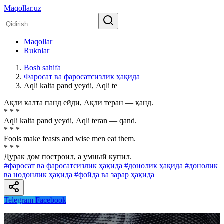
Maqollar.uz
Maqollar
Ruknlar
Bosh sahifa
Фаросат ва фаросатсизлик ҳақида
Аqli kalta pand yeydi, Аqli te
Ақли калта панд ейди, Ақли теран — қанд.
* * *
Аqli kalta pand yeydi, Аqli teran — qand.
* * *
Fools make feasts and wise men eat them.
* * *
Дурак дом построил, а умный купил.
#фаросат ва фаросатсизлик ҳақида
#донолик ҳақида
#донолик
ва нодонлик ҳақида
#фойда ва зарар ҳақида
Telegram
Facebook