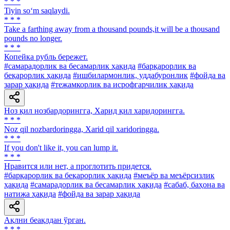
* * *
Tiyin so‘m saqlaydi.
* * *
Take a farthing away from a thousand pounds,it will be a thousand
pounds no longer.
* * *
Копейка рубль бережет.
#самарадорлик ва бесамарлик ҳақида
#барқарорлик ва
беқарорлик ҳақида
#ишбилармонлик, уддабуронлик
#фойда ва
зарар ҳақида
#тежамкорлик ва исрофгарчилик ҳақида
Ноз қил нозбардорингга, Харид қил харидорингга.
* * *
Noz qil nozbardoringga, Xarid qil xaridoringga.
* * *
If you don't like it, you can lump it.
* * *
Нравится или нет, а проглотить придется.
#барқарорлик ва беқарорлик ҳақида
#меъёр ва меъёрсизлик
ҳақида
#самарадорлик ва бесамарлик ҳақида
#сабаб, баҳона ва
натижа ҳақида
#фойда ва зарар ҳақида
Ақлни беақлдан ўрган.
* * *