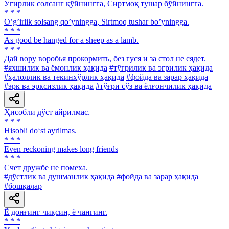
Ўғирлик солсанг қўйнингга, Сиртмоқ тушар бўйнингга.
* * *
Oʼgʼirlik solsang qoʼyningga, Sirtmoq tushar boʼyningga.
* * *
As good be hanged for a sheep as a lamb.
* * *
Дай вору воробья прокормить, без гуся и за стол не сядет.
#яхшилик ва ёмонлик ҳақида
#тўғрилик ва эгрилик ҳақида
#ҳалоллик ва текинхўрлик ҳақида
#фойда ва зарар ҳақида
#эрк ва эрксизлик ҳақида
#тўғри сўз ва ёлғончилик ҳақида
Ҳисобли дўст айрилмас.
* * *
Hisobli do‘st ayrilmas.
* * *
Even reckoning makes long friends
* * *
Счет дружбе не помеха.
#дўстлик ва душманлик ҳақида
#фойда ва зарар ҳақида
#бошқалар
Ё донғинг чиқсин, ё чангинг.
* * *