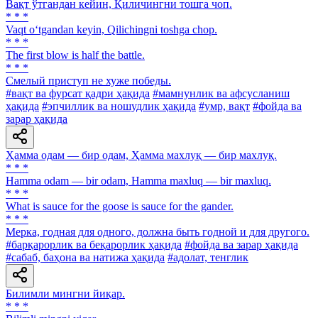
Вақт ўтгандан кейин, Қиличингни тошга чоп.
* * *
Vaqt o‘tgandan keyin, Qilichingni toshga chop.
* * *
The first blow is half the battle.
* * *
Смелый приступ не хуже победы.
#вақт ва фурсат қадри ҳақида
#мамнунлик ва афсусланиш
ҳақида
#эпчиллик ва ношудлик ҳақида
#умр, вақт
#фойда ва
зарар ҳақида
Ҳамма одам — бир одам, Ҳамма махлуқ — бир махлуқ.
* * *
Hamma odam — bir odam, Hamma maxluq — bir maxluq.
* * *
What is sauce for the goose is sauce for the gander.
* * *
Мерка, годная для одного, должна быть годной и для другого.
#барқарорлик ва беқарорлик ҳақида
#фойда ва зарар ҳақида
#сабаб, баҳона ва натижа ҳақида
#адолат, тенглик
Билимли мингни йиқар.
* * *