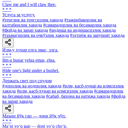
Claw me and I will claw thee.
* * *
Услуга за услугу.
#тенглик ва тенгсизлик ҳақида
#тажрибакорлик ва
калтабинлик ҳақида
#самарадорлик ва бесамарлик ҳақида
#фойда ва зарар ҳақида
#андиша ва андишасизлик ҳақида
#таъмагирлик ва очкўзлик ҳақида
#эҳтиёж ва зарурият ҳақида
Илм-у ҳунар елга эмас, элга.
* * *
Ilm-u hunar yelga emas, elga.
* * *
Hide one's light under a bushel.
* * *
Держать свет под спудом
#донолик ва нодонлик ҳақида
#илм, касб-ҳунар ва илмсизлик
ҳақида
#илм, касб-ҳунар ва илмсизлик ҳақида
#самарадорлик
ва бесамарлик ҳақида
#сабаб, баҳона ва натижа ҳақида
#фойда
ва зарар ҳақида
Маъни йўқ гап — дони йўқ чўп.
* * *
Ma’ni yo‘q gap — doni yo‘q cho‘p.