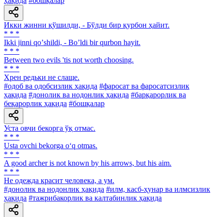
ҳақида
#бошқалар
Икки жинни қўшилди, - Бўлди бир қурбон ҳайит.
* * *
Ikki jinni qoʼshildi, - Boʼldi bir qurbon hayit.
* * *
Between two evils 'tis not worth choosing.
* * *
Хрен редьки не слаще.
#одоб ва одобсизлик ҳақида
#фаросат ва фаросатсизлик
ҳақида
#донолик ва нодонлик ҳақида
#барқарорлик ва
беқарорлик ҳақида
#бошқалар
Уста овчи бекорга ўқ отмас.
* * *
Usta ovchi bekorga o‘q otmas.
* * *
A good archer is not known by his arrows, but his aim.
* * *
He одежда красит человека, а ум.
#донолик ва нодонлик ҳақида
#илм, касб-ҳунар ва илмсизлик
ҳақида
#тажрибакорлик ва калтабинлик ҳақида