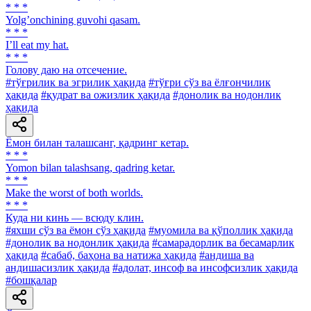
* * *
Yolgʼonchining guvohi qasam.
* * *
I’ll eat my hat.
* * *
Голову даю на отсечение.
#тўғрилик ва эгрилик ҳақида
#тўғри сўз ва ёлғончилик
ҳақида
#қудрат ва ожизлик ҳақида
#донолик ва нодонлик
ҳақида
Ёмон билан талашсанг, қадринг кетар.
* * *
Yomon bilan talashsang, qadring ketar.
* * *
Make the worst of both worlds.
* * *
Куда ни кинь — всюду клин.
#яхши сўз ва ёмон сўз ҳақида
#муомила ва қўполлик ҳақида
#донолик ва нодонлик ҳақида
#самарадорлик ва бесамарлик
ҳақида
#сабаб, баҳона ва натижа ҳақида
#андиша ва
андишасизлик ҳақида
#адолат, инсоф ва инсофсизлик ҳақида
#бошқалар