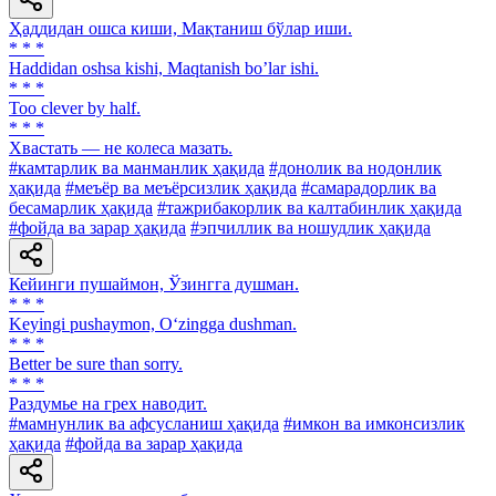
Ҳаддидан ошса киши, Мақтаниш бўлар иши.
* * *
Haddidan oshsa kishi, Maqtanish boʼlar ishi.
* * *
Too clever by half.
* * *
Хвастать — не колеса мазать.
#камтарлик ва манманлик ҳақида
#донолик ва нодонлик
ҳақида
#меъёр ва меъёрсизлик ҳақида
#самарадорлик ва
бесамарлик ҳақида
#тажрибакорлик ва калтабинлик ҳақида
#фойда ва зарар ҳақида
#эпчиллик ва ношудлик ҳақида
Кейинги пушаймон, Ўзингга душман.
* * *
Keyingi pushaymon, O‘zingga dushman.
* * *
Better be sure than sorry.
* * *
Раздумье на грех наводит.
#мамнунлик ва афсусланиш ҳақида
#имкон ва имконсизлик
ҳақида
#фойда ва зарар ҳақида