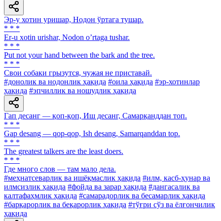
Эр-у хотин уришар, Нодон ўртага тушар.
* * *
Er-u xotin urishar, Nodon oʼrtaga tushar.
* * *
Put not your hand between the bark and the tree.
* * *
Свои собаки грызутся, чужая не приставай.
#донолик ва нодонлик ҳақида
#оила ҳақида
#эр-хотинлар
ҳақида
#эпчиллик ва ношудлик ҳақида
Гап десанг — қоп-қоп, Иш десанг, Самарқанддан топ.
* * *
Gap desang — qop-qop, Ish desang, Samarqanddan top.
* * *
The greatest talkers are the least doers.
* * *
Где много слов — там мало дела.
#меҳнатсеварлик ва ишёқмаслик ҳақида
#илм, касб-ҳунар ва
илмсизлик ҳақида
#фойда ва зарар ҳақида
#дангасалик ва
калтафаҳмлик ҳақида
#самарадорлик ва бесамарлик ҳақида
#барқарорлик ва беқарорлик ҳақида
#тўғри сўз ва ёлғончилик
ҳақида