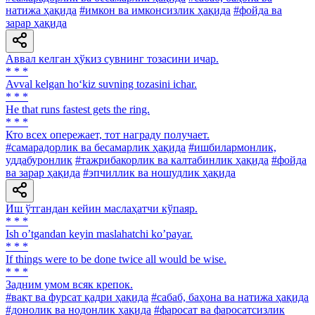
натижа ҳақида
#имкон ва имконсизлик ҳақида
#фойда ва
зарар ҳақида
Аввал келган ҳўкиз сувнинг тозасини ичар.
* * *
Avval kelgan ho‘kiz suvning tozasini ichar.
* * *
Не that runs fastest gets the ring.
* * *
Кто всех опережает, тот награду получает.
#самарадорлик ва бесамарлик ҳақида
#ишбилармонлик,
уддабуронлик
#тажрибакорлик ва калтабинлик ҳақида
#фойда
ва зарар ҳақида
#эпчиллик ва ношудлик ҳақида
Иш ўтгандан кейин маслаҳатчи кўпаяр.
* * *
Ish oʼtgandan keyin maslahatchi koʼpayar.
* * *
If things were to be done twice all would be wise.
* * *
Задним умом всяк крепок.
#вақт ва фурсат қадри ҳақида
#сабаб, баҳона ва натижа ҳақида
#донолик ва нодонлик ҳақида
#фаросат ва фаросатсизлик