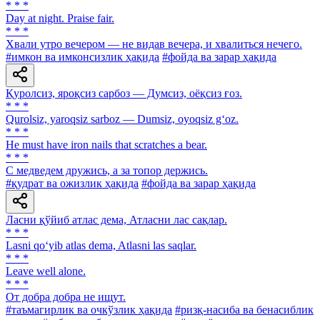
* * *
Day at night. Praise fair.
* * *
Хвали утро вечером — не видав вечера, и хвалиться нечего.
#имкон ва имконсизлик ҳақида
#фойда ва зарар ҳақида
Қуролсиз, яроқсиз сарбоз — Думсиз, оёқсиз ғоз.
* * *
Qurolsiz, yaroqsiz sarboz — Dumsiz, oyoqsiz g‘oz.
* * *
Не must have iron nails that scratches a bear.
* * *
С медведем дружись, а за топор держись.
#қудрат ва ожизлик ҳақида
#фойда ва зарар ҳақида
Ласни қўйиб атлас дема, Атласни лас сақлар.
* * *
Lasni qo‘yib atlas dema, Atlasni las saqlar.
* * *
Leave well alone.
* * *
От добра добра не ищут.
#таъмагирлик ва очкўзлик ҳақида
#ризқ-насиба ва бенасиблик