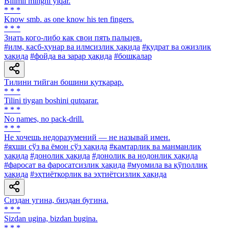
Bilimli mingni yiqar.
* * *
Know smb. as one know his ten fingers.
* * *
Знать кого-либо как свои пять пальцев.
#илм, касб-ҳунар ва илмсизлик ҳақида
#қудрат ва ожизлик
ҳақида
#фойда ва зарар ҳақида
#бошқалар
Тилини тийган бошини қутқарар.
* * *
Tilini tiygan boshini qutqarar.
* * *
No names, no pack-drill.
* * *
He хочешь недоразумений — не называй имен.
#яхши сўз ва ёмон сўз ҳақида
#камтарлик ва манманлик
ҳақида
#донолик ҳақида
#донолик ва нодонлик ҳақида
#фаросат ва фаросатсизлик ҳақида
#муомила ва қўполлик
ҳақида
#эҳтиёткорлик ва эҳтиётсизлик ҳақида
Сиздан угина, биздан бугина.
* * *
Sizdan ugina, bizdan bugina.
* * *