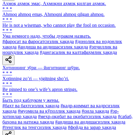
Аҳмоқ аҳмоқ эмас, Аҳмоқни аҳмоқ қилган аҳмоқ.
* * *
Ahmoq ahmoq emas, Ahmoqni ahmoq qilgan ahmoq.
* * *
He is not a wiseman, who cannot play the fool on occasion.
* * *
Ума немного надо, чтобы дураком назвать.
#фаросат ва фаросатсизлик ҳақида
#донолик ва нодонлик
ҳақида
#андиша ва андишасизлик ҳақида
#эпчиллик ва
ношудлик ҳақида
#дангасалик ва калтафаҳмлик ҳақида
Хотиннинг зўри — йигитнинг шўри.
* * *
Xotinning zoʼri — yigitning shoʼri.
* * *
Be pinned to one’s wife’s apron strings.
* * *
Быть под каблуком у жены.
#бахт ва бахтсизлик ҳақида
#қадр-қиммат ва қадрсизлик
ҳақида
#муомила ва қўполлик ҳақида
#оила ҳақида
#эр-
хотинлар ҳақида
#меҳр-оқибат ва оқибатсизлик ҳақида
#сабаб,
баҳона ва натижа ҳақида
#андиша ва андишасизлик ҳақида
#тенглик ва тенгсизлик ҳақида
#фойда ва зарар ҳақида