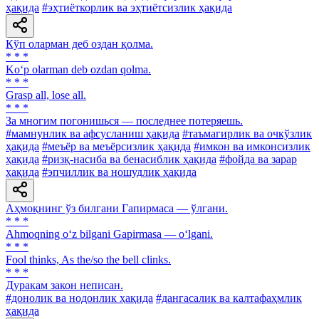
ҳақида
#эҳтиёткорлик ва эҳтиётсизлик ҳақида
Кўп оларман деб оздан қолма.
* * *
Ko‘p olarman deb ozdan qolma.
* * *
Grasp all, lose all.
* * *
За многим погонишься — последнее потеряешь.
#мамнунлик ва афсусланиш ҳақида
#таъмагирлик ва очкўзлик
ҳақида
#меъёр ва меъёрсизлик ҳақида
#имкон ва имконсизлик
ҳақида
#ризқ-насиба ва бенасиблик ҳақида
#фойда ва зарар
ҳақида
#эпчиллик ва ношудлик ҳақида
Аҳмоқнинг ўз билгани Гапирмаса — ўлгани.
* * *
Ahmoqning o‘z bilgani Gapirmasa — o‘lgani.
* * *
Fool thinks, As the/so the bell clinks.
* * *
Дуракам закон неписан.
#донолик ва нодонлик ҳақида
#дангасалик ва калтафаҳмлик
ҳақида