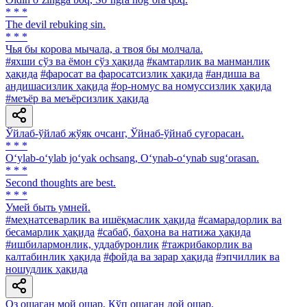
* * *
The devil rebuking sin.
* * *
Чья бы корова мычала, а твоя бы молчала.
#яхши сўз ва ёмон сўз ҳақида
#камтарлик ва манманлик
ҳақида
#фаросат ва фаросатсизлик ҳақида
#андиша ва
андишасизлик ҳақида
#ор-номус ва номуссизлик ҳақида
#меъёр ва меъёрсизлик ҳақида
Ўйлаб-ўйлаб жўяк очсанг, Ўйнаб-ўйнаб суғорасан.
* * *
O‘ylab-o‘ylab jo‘yak ochsang, O‘ynab-o‘ynab sug‘orasan.
* * *
Second thoughts are best.
* * *
Умей быть умней.
#меҳнатсеварлик ва ишёқмаслик ҳақида
#самарадорлик ва
бесамарлик ҳақида
#сабаб, баҳона ва натижа ҳақида
#ишбилармонлик, уддабуронлик
#тажрибакорлик ва
калтабинлик ҳақида
#фойда ва зарар ҳақида
#эпчиллик ва
ношудлик ҳақида
Оз ошаган мой ошар, Кўп ошаган лой ошар.