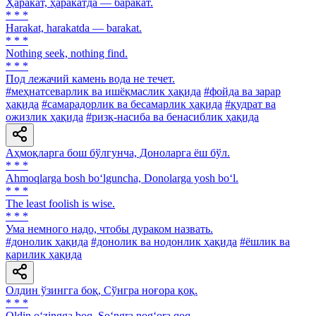
Ҳаракат, ҳаракатда — баракат.
* * *
Harakat, harakatda — barakat.
* * *
Nothing seek, nothing find.
* * *
Под лежачий камень вода не течет.
#меҳнатсеварлик ва ишёқмаслик ҳақида
#фойда ва зарар
ҳақида
#самарадорлик ва бесамарлик ҳақида
#қудрат ва
ожизлик ҳақида
#ризқ-насиба ва бенасиблик ҳақида
Аҳмоқларга бош бўлгунча, Доноларга ёш бўл.
* * *
Ahmoqlarga bosh bo‘lguncha, Donolarga yosh bo‘l.
* * *
The least foolish is wise.
* * *
Ума немного надо, чтобы дураком назвать.
#донолик ҳақида
#донолик ва нодонлик ҳақида
#ёшлик ва
қарилик ҳақида
Олдин ўзингга боқ, Сўнгра ноғора қоқ.
* * *
Oldin o‘zingga boq, So‘ngra nog‘ora qoq.