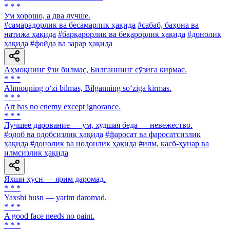
* * *
Ум хорошо, а два лучше.
#самарадорлик ва бесамарлик ҳақида
#сабаб, баҳона ва
натижа ҳақида
#барқарорлик ва беқарорлик ҳақида
#донолик
ҳақида
#фойда ва зарар ҳақида
Аҳмоқнинг ўзи билмас, Билганнинг сўзига кирмас.
* * *
Ahmoqning o‘zi bilmas, Bilganning so‘ziga kirmas.
* * *
Art has no enemy except ignorance.
* * *
Лучшее дарование — ум, худшая беда — невежество.
#одоб ва одобсизлик ҳақида
#фаросат ва фаросатсизлик
ҳақида
#донолик ва нодонлик ҳақида
#илм, касб-ҳунар ва
илмсизлик ҳақида
Яхши ҳусн — ярим даромад.
* * *
Yaxshi husn — yarim daromad.
* * *
A good face needs no paint.
* * *