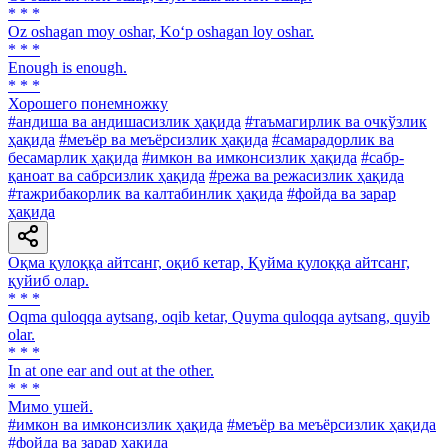
* * *
Oz oshagan moy oshar, Ko‘p oshagan loy oshar.
* * *
Enough is enough.
* * *
Хорошего понемножку
#андиша ва андишасизлик ҳақида
#таъмагирлик ва очкўзлик
ҳақида
#меъёр ва меъёрсизлик ҳақида
#самарадорлик ва
бесамарлик ҳақида
#имкон ва имконсизлик ҳақида
#сабр-
қаноат ва сабрсизлик ҳақида
#режа ва режасизлик ҳақида
#тажрибакорлик ва калтабинлик ҳақида
#фойда ва зарар
ҳақида
Оқма қулоққа айтсанг, оқиб кетар, Қуйма қулоққа айтсанг,
қуйиб олар.
* * *
Oqma quloqqa aytsang, oqib ketar, Quyma quloqqa aytsang, quyib
olar.
* * *
In at one ear and out at the other.
* * *
Мимо ушей.
#имкон ва имконсизлик ҳақида
#меъёр ва меъёрсизлик ҳақида
#фойда ва зарар ҳақида