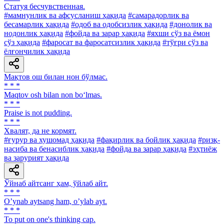
Статуя бесчувственная.
#мамнунлик ва афсусланиш ҳақида
#самарадорлик ва
бесамарлик ҳақида
#одоб ва одобсизлик ҳақида
#донолик ва
нодонлик ҳақида
#фойда ва зарар ҳақида
#яхши сўз ва ёмон
сўз ҳақида
#фаросат ва фаросатсизлик ҳақида
#тўғри сўз ва
ёлғончилик ҳақида
Мақтов ош билан нон бўлмас.
* * *
Maqtov osh bilan non bo‘lmas.
* * *
Praise is not pudding.
* * *
Хвалят, да не кормят.
#ғурур ва хушомад ҳақида
#фақирлик ва бойлик ҳақида
#ризқ-
насиба ва бенасиблик ҳақида
#фойда ва зарар ҳақида
#эҳтиёж
ва зарурият ҳақида
Ўйнаб айтсанг ҳам, ўйлаб айт.
* * *
Oʼynab aytsang ham, oʼylab ayt.
* * *
To put on one's thinking cap.