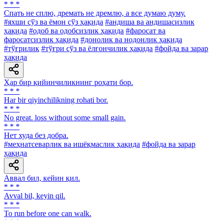
* * *
Спать не сплю, дремать не дремлю, а все думаю думу.
#яхши сўз ва ёмон сўз ҳақида
#андиша ва андишасизлик
ҳақида
#одоб ва одобсизлик ҳақида
#фаросат ва
фаросатсизлик ҳақида
#донолик ва нодонлик ҳақида
#тўғрилик
#тўғри сўз ва ёлғончилик ҳақида
#фойда ва зарар
ҳақида
Ҳар бир қийинчиликнинг роҳати бор.
* * *
Har bir qiyinchilikning rohati bor.
* * *
No great. loss without some small gain.
* * *
Нет худа без добра.
#меҳнатсеварлик ва ишёқмаслик ҳақида
#фойда ва зарар
ҳақида
Аввал бил, кейин қил.
* * *
Avval bil, keyin qil.
* * *
To run before one can walk.