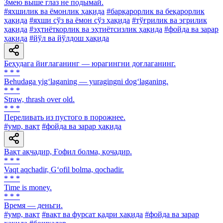
Змею выше глаз не подымай.
#яхшилик ва ёмонлик ҳақида
#барқарорлик ва беқарорлик
ҳақида
#яхши сўз ва ёмон сўз ҳақида
#тўғрилик ва эгрилик
ҳақида
#эҳтиёткорлик ва эҳтиётсизлик ҳақида
#фойда ва зарар
ҳақида
#йўл ва йўлдош ҳақида
Беҳудага йиғлаганинг — юрагингни доғлаганинг.
* * *
Behudaga yig‘laganing — yuragingni dog‘laganing.
* * *
Straw, thrash over old.
* * *
Переливать из пустого в порожнее.
#умр, вақт
#фойда ва зарар ҳақида
Вақт ақчадир, Ғофил болма, қочадир.
* * *
Vaqt aqchadir, G‘ofil bolma, qochadir.
* * *
Time is money.
* * *
Время — деньги.
#умр, вақт
#вақт ва фурсат қадри ҳақида
#фойда ва зарар