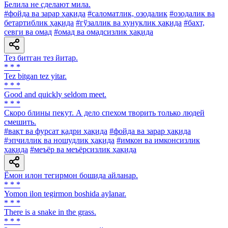
Белила не сделают мила.
#фойда ва зарар ҳақида
#саломатлик, озодалик
#озодалик ва
бетартиблик ҳақида
#гўзаллик ва хунуклик ҳақида
#бахт,
севги ва омад
#омад ва омадсизлик ҳақида
Тез битган тез йитар.
* * *
Tez bitgan tez yitar.
* * *
Good and quickly seldom meet.
* * *
Скоро блины пекут. А дело спехом творить только людей
смешить.
#вақт ва фурсат қадри ҳақида
#фойда ва зарар ҳақида
#эпчиллик ва ношудлик ҳақида
#имкон ва имконсизлик
ҳақида
#меъёр ва меъёрсизлик ҳақида
Ёмон илон тегирмон бошида айланар.
* * *
Yomon ilon tegirmon boshida aylanar.
* * *
There is a snake in the grass.
* * *