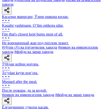
ҳақида
Касални яширсанг, Ўлим ошкора қилар.
* * *
Kasalni yashirsang, O‘lim oshkora qilar.
* * *
Fire that's closest kept burns most of all.
* * *
He ворошенный жар под пеплом лежит.
#тўғри сўз ва ёлғончилик ҳақида
#имкон ва имконсизлик
ҳақида
#фойда ва зарар ҳақида
Тўйдан кейин ноғора.
* * *
To‘ydan keyin nog‘ora.
* * *
Mustard after the meal.
* * *
После пожара, да за водой.
#имкон ва имконсизлик ҳақида
#фойда ва зарар ҳақида
Ёлғончининг гувоҳи қасам.