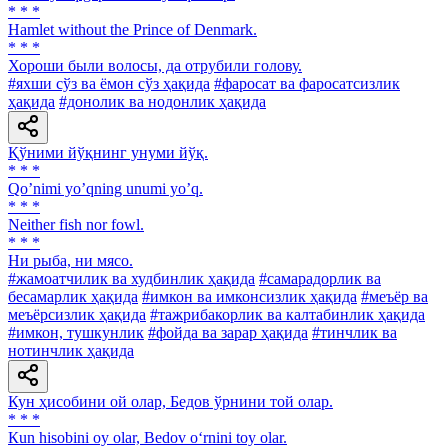
* * *
Hamlet without the Prince of Denmark.
* * *
Хороши были волосы, да отрубили голову.
#яхши сўз ва ёмон сўз ҳақида
#фаросат ва фаросатсизлик
ҳақида
#донолик ва нодонлик ҳақида
Қўними йўқнинг унуми йўқ.
* * *
Qoʼnimi yoʼqning unumi yoʼq.
* * *
Neither fish nor fowl.
* * *
Ни рыба, ни мясо.
#жамоатчилик ва худбинлик ҳақида
#самарадорлик ва
бесамарлик ҳақида
#имкон ва имконсизлик ҳақида
#меъёр ва
меъёрсизлик ҳақида
#тажрибакорлик ва калтабинлик ҳақида
#имкон, тушкунлик
#фойда ва зарар ҳақида
#тинчлик ва
нотинчлик ҳақида
Кун ҳисобини ой олар, Бедов ўрнини той олар.
* * *
Кun hisobini oy olar, Bedov o‘rnini toy olar.