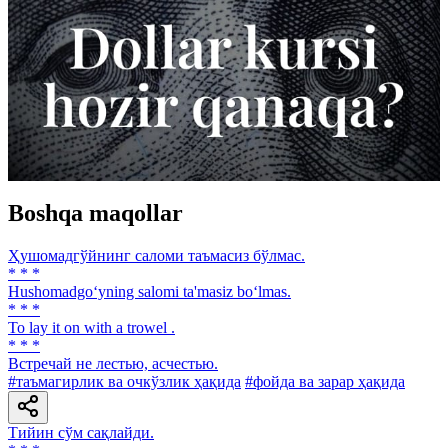
Boshqa maqollar
Ҳушомадгўйнинг саломи таъмасиз бўлмас.
* * *
Hushomadgo‘yning salomi ta'masiz bo‘lmas.
* * *
То lay it on with a trowel .
* * *
Встречай не лестью, асчестью.
#таъмагирлик ва очкўзлик ҳақида
#фойда ва зарар ҳақида
Тийин сўм сақлайди.