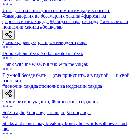
* * *
Иногда стоит поступиться немногим ради многого.
#самарадорлик ва бесамарлик ҳақида
#фаросат ва
фаросатсизлик ҳақида
#фойда ва зарар ҳақида
#эпчиллик ва
ношудлик ҳақида
#бошқалар
Доно ақлдан ўзар, Нодон нақлдан тўзар.
* * *
Dono aqldan o‘zar, Nodon naqldan to‘zar.
* * *
Think with the wise, but talk with the vulgar.
* * *
В умной беседе быть — ума прикупить, а в глупой — и свой
растерять.
#донолик ҳақида
#донолик ва нодонлик ҳақида
Сўзни айтинг уққанга, Жонни жонга суққанга.
* * *
So‘zni ayting uqqanga, Jonni jonga suqqanga.
* * *
Sticks and stones may break my bones, but words will never hurt
me.
* * *