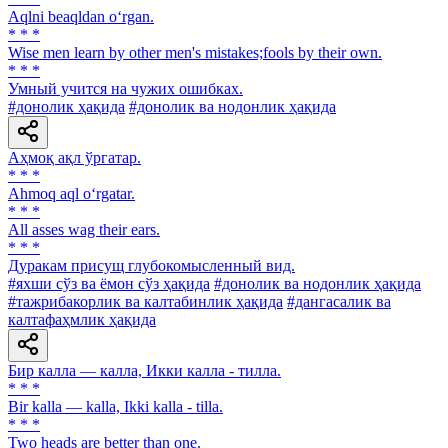
Aqlni beaqldan o‘rgan.
* * *
Wise men learn by other men's mistakes;fools by their own.
* * *
Умный учится на чужих ошибках.
#донолик ҳақида
#донолик ва нодонлик ҳақида
Аҳмоқ ақл ўргатар.
* * *
Ahmoq aql o‘rgatar.
* * *
All asses wag their ears.
* * *
Дуракам присущ глубокомысленный вид.
#яхши сўз ва ёмон сўз ҳақида
#донолик ва нодонлик ҳақида
#тажрибакорлик ва калтабинлик ҳақида
#дангасалик ва
калтафаҳмлик ҳақида
Бир калла — калла, Икки калла - тилла.
* * *
Bir kalla — kalla, Ikki kalla - tilla.
* * *
Two heads are better than one.