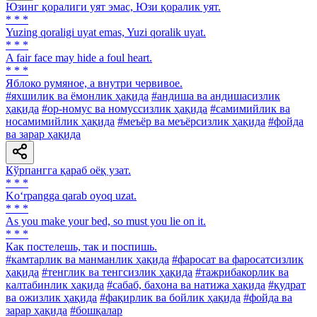
Юзинг қоралиги уят эмас, Юзи қоралик уят.
* * *
Yuzing qoraligi uyat emas, Yuzi qoralik uyat.
* * *
A fair face may hide a foul heart.
* * *
Яблоко румяное, а внутри червивое.
#яхшилик ва ёмонлик ҳақида
#андиша ва андишасизлик
ҳақида
#ор-номус ва номуссизлик ҳақида
#самимийлик ва
носамимийлик ҳақида
#меъёр ва меъёрсизлик ҳақида
#фойда
ва зарар ҳақида
Кўрпангга қараб оёқ узат.
* * *
Ko‘rpangga qarab oyoq uzat.
* * *
As you make your bed, so must you lie on it.
* * *
Как постелешь, так и поспишь.
#камтарлик ва манманлик ҳақида
#фаросат ва фаросатсизлик
ҳақида
#тенглик ва тенгсизлик ҳақида
#тажрибакорлик ва
калтабинлик ҳақида
#сабаб, баҳона ва натижа ҳақида
#қудрат
ва ожизлик ҳақида
#фақирлик ва бойлик ҳақида
#фойда ва
зарар ҳақида
#бошқалар