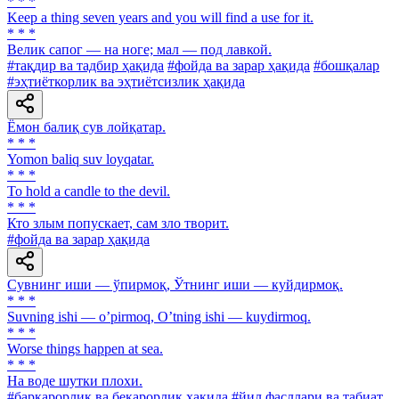
* * *
Keep a thing seven years and you will find a use for it.
* * *
Велик сапог — на ноге; мал — под лавкой.
#тақдир ва тадбир ҳақида
#фойда ва зарар ҳақида
#бошқалар
#эҳтиёткорлик ва эҳтиётсизлик ҳақида
Ёмон балиқ сув лойқатар.
* * *
Yomon baliq suv loyqatar.
* * *
To hold a candle to the devil.
* * *
Кто злым попускает, сам зло творит.
#фойда ва зарар ҳақида
Сувнинг иши — ўпирмоқ, Ўтнинг иши — куйдирмоқ.
* * *
Suvning ishi — oʼpirmoq, Oʼtning ishi — kuydirmoq.
* * *
Worse things happen at sea.
* * *
Ha воде шутки плохи.
#барқарорлик ва беқарорлик ҳақида
#йил фасллари ва табиат