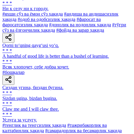
* * *
Ни к селу ни к городу.
#яхши сўз ва ёмон сўз ҳақида
#андиша ва андишасизлик
ҳақида
#одоб ва одобсизлик ҳақида
#фаросат ва
фаросатсизлик ҳақида
#донолик ва нодонлик ҳақида
#тўғри
сўз ва ёлғончилик ҳақида
#фойда ва зарар ҳақида
Qorni to‘qning qayg‘usi yo‘q.
* * *
A handful of good life is better than a bushel of learning.
* * *
Всяк хлопочет, себе добра хочет.
#бошқалар
Сиздан угина, биздан бугина.
* * *
Sizdan ugina, bizdan bugina.
* * *
Claw me and I will claw thee.
* * *
Услуга за услугу.
#тенглик ва тенгсизлик ҳақида
#тажрибакорлик ва
калтабинлик ҳақида
#самарадорлик ва бесамарлик ҳақида