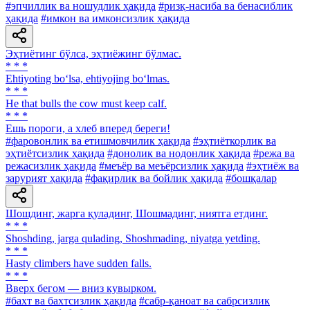
#эпчиллик ва ношудлик ҳақида
#ризқ-насиба ва бенасиблик
ҳақида
#имкон ва имконсизлик ҳақида
Эҳтиётинг бўлса, эҳтиёжинг бўлмас.
* * *
Ehtiyoting bo‘lsa, ehtiyojing bo‘lmas.
* * *
He that bulls the cow must keep calf.
* * *
Ешь пороги, а хлеб вперед береги!
#фаровонлик ва етишмовчилик ҳақида
#эҳтиёткорлик ва
эҳтиётсизлик ҳақида
#донолик ва нодонлик ҳақида
#режа ва
режасизлик ҳақида
#меъёр ва меъёрсизлик ҳақида
#эҳтиёж ва
зарурият ҳақида
#фақирлик ва бойлик ҳақида
#бошқалар
Шошдинг, жарга қуладинг, Шошмадинг, ниятга етдинг.
* * *
Shoshding, jarga qulading, Shoshmading, niyatga yetding.
* * *
Hasty climbers have sudden falls.
* * *
Вверх бегом — вниз кувырком.
#бахт ва бахтсизлик ҳақида
#сабр-қаноат ва сабрсизлик