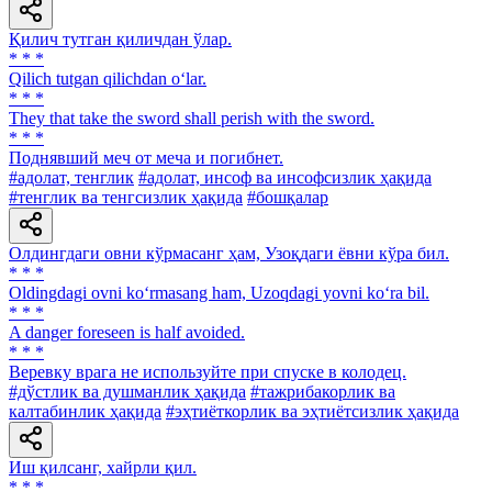
Қилич тутган қиличдан ўлар.
* * *
Qilich tutgan qilichdan o‘lar.
* * *
They that take the sword shall perish with the sword.
* * *
Поднявший меч от меча и погибнет.
#адолат, тенглик
#адолат, инсоф ва инсофсизлик ҳақида
#тенглик ва тенгсизлик ҳақида
#бошқалар
Олдингдаги овни кўрмасанг ҳам, Узоқдаги ёвни кўра бил.
* * *
Oldingdagi ovni ko‘rmasang ham, Uzoqdagi yovni ko‘ra bil.
* * *
A danger foreseen is half avoided.
* * *
Веревку врага не используйте при спуске в колодец.
#дўстлик ва душманлик ҳақида
#тажрибакорлик ва
калтабинлик ҳақида
#эҳтиёткорлик ва эҳтиётсизлик ҳақида
Иш қилсанг, хайрли қил.
* * *