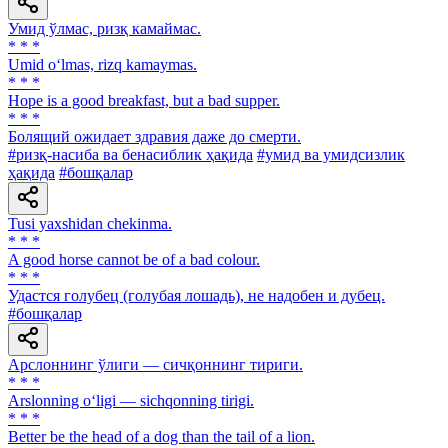
Умид ўлмас, ризқ камаймас.
* * *
Umid o‘lmas, rizq kamaymas.
* * *
Hope is a good breakfast, but a bad supper.
* * *
Болящий ожидает здравия даже до смерти.
#ризқ-насиба ва бенасиблик ҳақида
#умид ва умидсизлик
ҳақида
#бошқалар
Tusi yaxshidan chekinma.
* * *
A good horse cannot be of a bad colour.
* * *
Удастся голубец (голубая лошадь), не надобен и дубец.
#бошқалар
Арслоннинг ўлиги — сичқоннинг тириги.
* * *
Arslonning o‘ligi — sichqonning tirigi.
* * *
Better be the head of a dog than the tail of a lion.