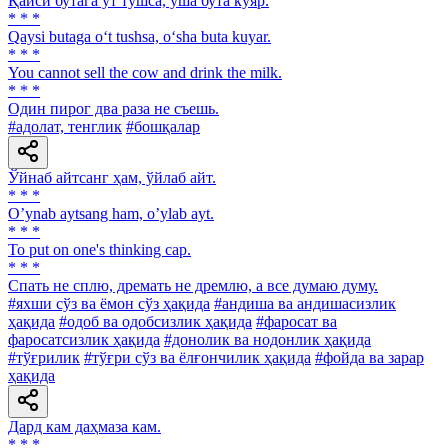
Қайси бутага ўт тушса, ўша бута куяр.
* * *
Qaysi butaga o‘t tushsa, o‘sha buta kuyar.
* * *
You cannot sell the cow and drink the milk.
* * *
Один пирог два раза не съешь.
#адолат, тенглик
#бошқалар
Ўйнаб айтсанг ҳам, ўйлаб айт.
* * *
Oʼynab aytsang ham, oʼylab ayt.
* * *
To put on one's thinking cap.
* * *
Спать не сплю, дремать не дремлю, а все думаю думу.
#яхши сўз ва ёмон сўз ҳақида
#андиша ва андишасизлик
ҳақида
#одоб ва одобсизлик ҳақида
#фаросат ва
фаросатсизлик ҳақида
#донолик ва нодонлик ҳақида
#тўғрилик
#тўғри сўз ва ёлғончилик ҳақида
#фойда ва зарар
ҳақида
Дард кам даҳмаза кам.
* * *