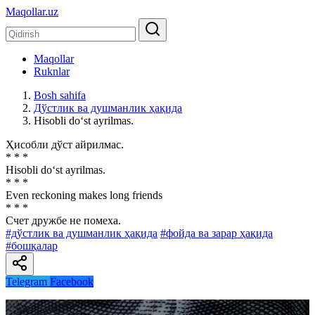
Maqollar.uz
Maqollar
Ruknlar
Bosh sahifa
Дўстлик ва душманлик ҳақида
Hisobli do‘st ayrilmas.
Ҳисобли дўст айрилмас.
* * *
Hisobli do‘st ayrilmas.
* * *
Even reckoning makes long friends
* * *
Счет дружбе не помеха.
#дўстлик ва душманлик ҳақида
#фойда ва зарар ҳақида
#бошқалар
Telegram
Facebook