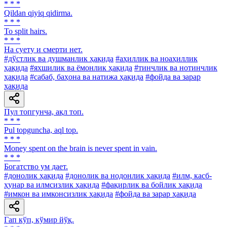
* * *
Qildan qiyiq qidirma.
* * *
To split hairs.
* * *
Ha суету и смерти нет.
#дўстлик ва душманлик ҳақида
#аҳиллик ва ноаҳиллик
ҳақида
#яхшилик ва ёмонлик ҳақида
#тинчлик ва нотинчлик
ҳақида
#сабаб, баҳона ва натижа ҳақида
#фойда ва зарар
ҳақида
Пул топгунча, ақл топ.
* * *
Pul topguncha, aql top.
* * *
Money spent on the brain is never spent in vain.
* * *
Богатство ум дает.
#донолик ҳақида
#донолик ва нодонлик ҳақида
#илм, касб-
ҳунар ва илмсизлик ҳақида
#фақирлик ва бойлик ҳақида
#имкон ва имконсизлик ҳақида
#фойда ва зарар ҳақида
Гап кўп, кўмир йўқ.