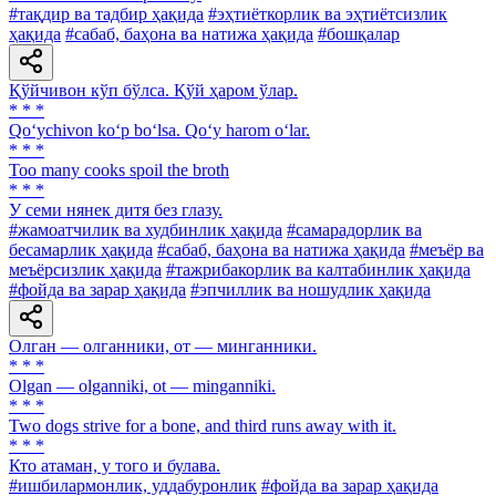
#тақдир ва тадбир ҳақида
#эҳтиёткорлик ва эҳтиётсизлик
ҳақида
#сабаб, баҳона ва натижа ҳақида
#бошқалар
Қўйчивон кўп бўлса. Қўй ҳаром ўлар.
* * *
Qo‘ychivon ko‘p bo‘lsa. Qo‘y harom o‘lar.
* * *
Too many cooks spoil the broth
* * *
У семи нянек дитя без глазу.
#жамоатчилик ва худбинлик ҳақида
#самарадорлик ва
бесамарлик ҳақида
#сабаб, баҳона ва натижа ҳақида
#меъёр ва
меъёрсизлик ҳақида
#тажрибакорлик ва калтабинлик ҳақида
#фойда ва зарар ҳақида
#эпчиллик ва ношудлик ҳақида
Олган — олганники, от — минганники.
* * *
Olgan — olganniki, ot — minganniki.
* * *
Two dogs strive for a bone, and third runs away with it.
* * *
Кто атаман, у того и булава.
#ишбилармонлик, уддабуронлик
#фойда ва зарар ҳақида