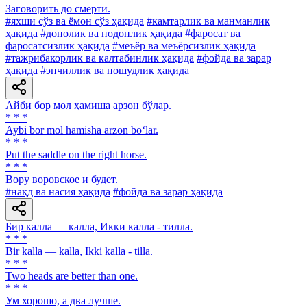
Заговорить до смерти.
#яхши сўз ва ёмон сўз ҳақида
#камтарлик ва манманлик
ҳақида
#донолик ва нодонлик ҳақида
#фаросат ва
фаросатсизлик ҳақида
#меъёр ва меъёрсизлик ҳақида
#тажрибакорлик ва калтабинлик ҳақида
#фойда ва зарар
ҳақида
#эпчиллик ва ношудлик ҳақида
Айби бор мол ҳамиша арзон бўлар.
* * *
Aybi bor mol hamisha arzon bo‘lar.
* * *
Put the saddle on the right horse.
* * *
Вору воровское и будет.
#нақд ва насия ҳақида
#фойда ва зарар ҳақида
Бир калла — калла, Икки калла - тилла.
* * *
Bir kalla — kalla, Ikki kalla - tilla.
* * *
Two heads are better than one.
* * *
Ум хорошо, а два лучше.