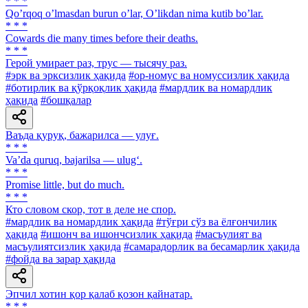
* * *
Qoʼrqoq oʼlmasdan burun oʼlar, Oʼlikdan nima kutib boʼlar.
* * *
Cowards die many times before their deaths.
* * *
Герой умирает раз, трус — тысячу раз.
#эрк ва эрксизлик ҳақида
#ор-номус ва номуссизлик ҳақида
#ботирлик ва қўрқоқлик ҳақида
#мардлик ва номардлик
ҳақида
#бошқалар
Ваъда қуруқ, бажарилса — улуғ.
* * *
Va’da quruq, bajarilsa — ulug‘.
* * *
Promise little, but do much.
* * *
Кто словом скор, тот в деле не спор.
#мардлик ва номардлик ҳақида
#тўғри сўз ва ёлғончилик
ҳақида
#ишонч ва ишончсизлик ҳақида
#масъулият ва
масъулиятсизлик ҳақида
#самарадорлик ва бесамарлик ҳақида
#фойда ва зарар ҳақида
Эпчил хотин қор қалаб қозон қайнатар.
* * *