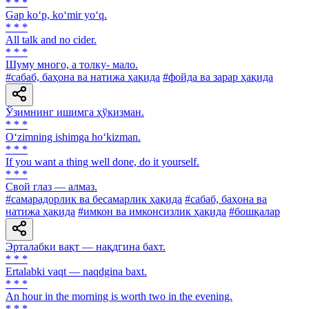
* * *
Gap ko‘p, ko‘mir yo‘q.
* * *
All talk and no cider.
* * *
Шуму много, а толку- мало.
#сабаб, баҳона ва натижа ҳақида
#фойда ва зарар ҳақида
Ўзимнинг ишимга ҳўкизман.
* * *
O‘zimning ishimga ho‘kizman.
* * *
If you want a thing well done, do it yourself.
* * *
Свой глаз — алмаз.
#самарадорлик ва бесамарлик ҳақида
#сабаб, баҳона ва
натижа ҳақида
#имкон ва имконсизлик ҳақида
#бошқалар
Эрталабки вақт — нақдгина бахт.
* * *
Ertalabki vaqt — naqdgina baxt.
* * *
An hour in the morning is worth two in the evening.
* * *