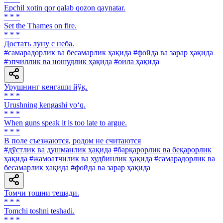
Epchil xotin qor qalab qozon qaynatar.
* * *
Set the Thames on fire.
* * *
Достать луну с неба.
#самарадорлик ва бесамарлик ҳақида
#фойда ва зарар ҳақида
#эпчиллик ва ношудлик ҳақида
#оила ҳақида
Урушнинг кенгаши йўқ.
* * *
Urushning kengashi yo‘q.
* * *
When guns speak it is too late to argue.
* * *
В поле съезжаются, родом не считаются
#дўстлик ва душманлик ҳақида
#барқарорлик ва беқарорлик
ҳақида
#жамоатчилик ва худбинлик ҳақида
#самарадорлик ва
бесамарлик ҳақида
#фойда ва зарар ҳақида
Томчи тошни тешади.
* * *
Tomchi toshni teshadi.
* * *