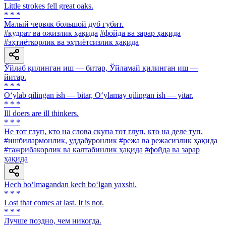
Little strokes fell great oaks.
* * *
Малый червяк большой дуб губит.
#қудрат ва ожизлик ҳақида
#фойда ва зарар ҳақида
#эҳтиёткорлик ва эҳтиётсизлик ҳақида
Ўйлаб қилинган иш — битар, Ўйламай қилинган иш —
йитар.
* * *
O‘ylab qilingan ish — bitar, O‘ylamay qilingan ish — yitar.
* * *
Ill doers are ill thinkers.
* * *
He тот глуп, кто на слова скупа тот глуп, кто на деле туп.
#ишбилармонлик, уддабуронлик
#режа ва режасизлик ҳақида
#тажрибакорлик ва калтабинлик ҳақида
#фойда ва зарар
ҳақида
Hech bo‘lmagandan kech bo‘lgan yaxshi.
* * *
Lost that comes at last. It is not.
* * *
Лучше поздно, чем никогда.