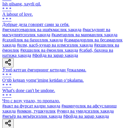
Ish qilsang, xayrli qil.
* * *
A labour of love.
* * *
Добрые дела говорят сами за себя.
#меҳнатсеварлик ва ишёқмаслик ҳақида
#масъулият ва
масъулиятсизлик ҳақида
#камтарлик ва манманлик ҳақида
#сахийлик ва бахиллик ҳақида
#самарадорлик ва бесамарлик
ҳақида
#илм, касб-ҳунар ва илмсизлик ҳақида
#яхшилик ва
ёмонлик
#яхшилик ва ёмонлик ҳақида
#сабаб, баҳона ва
натижа ҳақида
#фойда ва зарар ҳақида
Ўтиб кетган ёмғирнинг кетидан ўпкалама.
* * *
O‘tib ketgan yomg‘irning ketidan o‘pkalama.
* * *
What's done can't be undone.
* * *
Что с возу упало, то пропало.
#вақт ва фурсат қадри ҳақида
#мамнунлик ва афсусланиш
ҳақида
#имкон, тушкунлик
#умид ва умидсизлик ҳақида
#меъёр ва меъёрсизлик ҳақида
#фойда ва зарар ҳақида