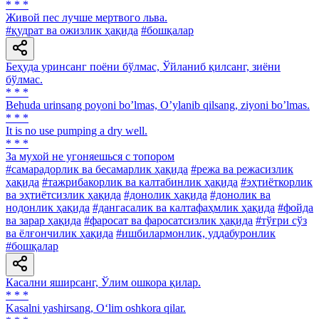
* * *
Живой пес лучше мертвого льва.
#қудрат ва ожизлик ҳақида
#бошқалар
Беҳуда уринсанг поёни бўлмас, Ўйланиб қилсанг, зиёни
бўлмас.
* * *
Behuda urinsang poyoni boʼlmas, Oʼylanib qilsang, ziyoni boʼlmas.
* * *
It is no use pumping a dry well.
* * *
За мухой не угоняешься с топором
#самарадорлик ва бесамарлик ҳақида
#режа ва режасизлик
ҳақида
#тажрибакорлик ва калтабинлик ҳақида
#эҳтиёткорлик
ва эҳтиётсизлик ҳақида
#донолик ҳақида
#донолик ва
нодонлик ҳақида
#дангасалик ва калтафаҳмлик ҳақида
#фойда
ва зарар ҳақида
#фаросат ва фаросатсизлик ҳақида
#тўғри сўз
ва ёлғончилик ҳақида
#ишбилармонлик, уддабуронлик
#бошқалар
Касални яширсанг, Ўлим ошкора қилар.
* * *
Kasalni yashirsang, O‘lim oshkora qilar.