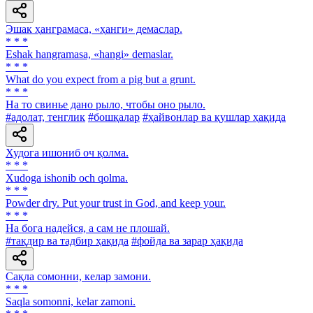
Эшак ҳанграмаса, «ҳанги» демаслар.
* * *
Eshak hangramasa, «hangi» demaslar.
* * *
What do you expect from a pig but a grunt.
* * *
На то свинье дано рыло, чтобы оно рыло.
#адолат, тенглик
#бошқалар
#ҳайвонлар ва қушлар ҳақида
Худога ишониб оч қолма.
* * *
Xudoga ishonib och qolma.
* * *
Powder dry. Put your trust in God, and keep your.
* * *
На бога надейся, а сам не плошай.
#тақдир ва тадбир ҳақида
#фойда ва зарар ҳақида
Сақла сомонни, келар замони.
* * *
Saqla somonni, kelar zamoni.