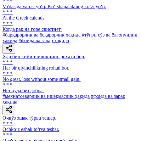
* * *
Va'dasiga vafosi yo‘q, Ko‘rshapalakning ko‘zi yo‘q.
* * *
At the Greek calends.
* * *
Когда рак на горе свистнет.
#барқарорлик ва беқарорлик ҳақида
#тўғри сўз ва ёлғончилик
ҳақида
#фойда ва зарар ҳақида
Ҳар бир қийинчиликнинг роҳати бор.
* * *
Har bir qiyinchilikning rohati bor.
* * *
No great. loss without some small gain.
* * *
Нет худа без добра.
#меҳнатсеварлик ва ишёқмаслик ҳақида
#фойда ва зарар
ҳақида
Очкўз эшак тўрва тешар.
* * *
Ochko‘z eshak to‘rva teshar.
* * *
One's eyes are bigger than one's belly.