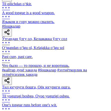
Til qilichdan o‘tkir.
* * *
A good tongue is a good weapon.
* * *
Языком и гору можно свалить.
#бошқалар
Ўтгандан ўлгу ол, Келажакка ўлгу сол
* * *
O‘tgandan o‘lgu ol, Kelajakka o‘lgu sol
* * *
Past cure, past care.
* * *
Что было — то прошло, и не воротишь.
#қайтар дунё ҳақида
#бошқалар
#эҳтиёткорлик ва
эҳтиётсизлик ҳақида
Тил югуруги бошга, Оёқ югуриги ошга.
* * *
Til yugurugi boshga, Oyoq yugurigi oshga.
* * *
One's tongue runs before one's wit.
* * *