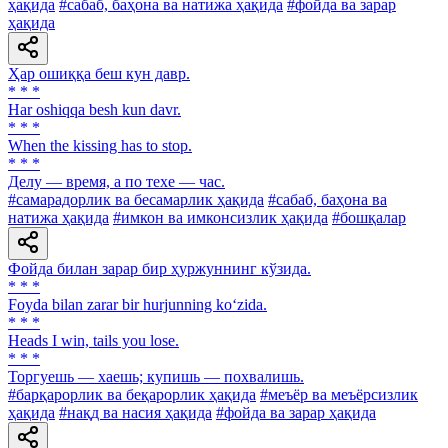
ҳақида
#сабаб, баҳона ва натижа ҳақида
#фойда ва зарар
ҳақида
Ҳар ошиққа беш кун давр.
* * *
Har oshiqqa besh kun davr.
* * *
When the kissing has to stop.
* * *
Делу — время, а по техе — час.
#самарадорлик ва бесамарлик ҳақида
#сабаб, баҳона ва
натижа ҳақида
#имкон ва имконсизлик ҳақида
#бошқалар
Фойда билан зарар бир ҳуржуннинг кўзида.
* * *
Foyda bilan zarar bir hurjunning ko‘zida.
* * *
Heads I win, tails you lose.
* * *
Торгуешь — хаешь; купишь — похвалишь.
#барқарорлик ва беқарорлик ҳақида
#меъёр ва меъёрсизлик
ҳақида
#нақд ва насия ҳақида
#фойда ва зарар ҳақида