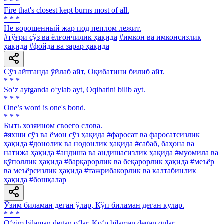
* * *
Fire that's closest kept burns most of all.
* * *
He ворошенный жар под пеплом лежит.
#тўғри сўз ва ёлғончилик ҳақида
#имкон ва имконсизлик
ҳақида
#фойда ва зарар ҳақида
Сўз айтганда ўйлаб айт, Оқибатини билиб айт.
* * *
So‘z aytganda o‘ylab ayt, Oqibatini bilib ayt.
* * *
One’s word is one's bond.
* * *
Быть хозяином своего слова.
#яхши сўз ва ёмон сўз ҳақида
#фаросат ва фаросатсизлик
ҳақида
#донолик ва нодонлик ҳақида
#сабаб, баҳона ва
натижа ҳақида
#андиша ва андишасизлик ҳақида
#муомила ва
қўполлик ҳақида
#барқарорлик ва беқарорлик ҳақида
#меъёр
ва меъёрсизлик ҳақида
#тажрибакорлик ва калтабинлик
ҳақида
#бошқалар
Ўзим биламан деган ўлар, Кўп биламан деган қулар.
* * *
O‘zim bilaman degan o‘lar, Ko‘p bilaman degan qular.