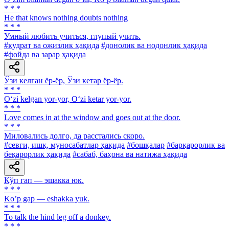
* * *
He that knows nothing doubts nothing
* * *
Умный любить учиться, глупый учить.
#қудрат ва ожизлик ҳақида
#донолик ва нодонлик ҳақида
#фойда ва зарар ҳақида
Ўзи келган ёр-ёр, Ўзи кетар ёр-ёр.
* * *
O‘zi kelgan yor-yor, O‘zi ketar yor-yor.
* * *
Love comes in at the window and goes out at the door.
* * *
Миловались долго, да расстались скоро.
#севги, ишқ, муносабатлар ҳақида
#бошқалар
#барқарорлик ва
беқарорлик ҳақида
#сабаб, баҳона ва натижа ҳақида
Кўп гап — эшакка юк.
* * *
Koʼp gap — eshakka yuk.
* * *
To talk the hind leg off a donkey.
* * *