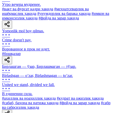
Утро вечера мудренее.
#вақт ва фурсат қадри ҳақида
#меҳнатсеварлик ва
ишёқмаслик ҳақида
#унумдорлик ва барака ҳақида
#имкон ва
имконсизлик ҳақида
#фойда ва зарар ҳақида
Yomonlik mol boy qilmas.
* * *
Crime doesn't pay.
* * *
Ворованное в прок не идет.
#бошқалар
Бирлашган — ўзар, Бирлашмаган — тўзар.
* * *
Birlashgan — oʼzar, Birlashmagan — toʼzar.
* * *
United we stand, divided we fall.
* * *
В единении сила.
#аҳиллик ва ноаҳиллик ҳақида
#қудрат ва ожизлик ҳақида
#сабаб, баҳона ва натижа ҳақида
#фойда ва зарар ҳақида
#сабр
ва сабрсизлик ҳақида