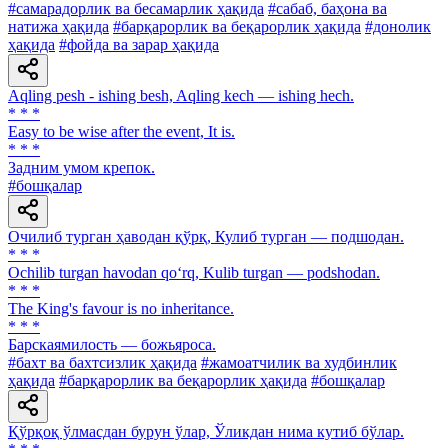
#самарадорлик ва бесамарлик ҳақида
#сабаб, баҳона ва
натижа ҳақида
#барқарорлик ва беқарорлик ҳақида
#донолик
ҳақида
#фойда ва зарар ҳақида
Aqling pesh - ishing besh, Aqling kech — ishing hech.
* * *
Easy to be wise after the event, It is.
* * *
Задним умом крепок.
#бошқалар
Очилиб турган ҳаводан қўрқ, Кулиб турган — подшодан.
* * *
Ochilib turgan havodan qo‘rq, Kulib turgan — podshodan.
* * *
The King's favour is no inheritance.
* * *
Барскаямилость — божьяроса.
#бахт ва бахтсизлик ҳақида
#жамоатчилик ва худбинлик
ҳақида
#барқарорлик ва беқарорлик ҳақида
#бошқалар
Қўрқоқ ўлмасдан бурун ўлар, Ўликдан нима кутиб бўлар.