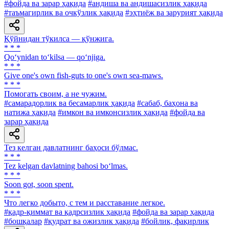
#фойда ва зарар ҳақида
#андиша ва андишасизлик ҳақида
#таъмагирлик ва очкўзлик ҳақида
#эҳтиёж ва зарурият ҳақида
Қўйнидан тўкилса — қўнжига.
* * *
Qo‘ynidan to‘kilsa — qo‘njiga.
* * *
Give one's own fish-guts to one's own sea-maws.
* * *
Помогать своим, а не чужим.
#самарадорлик ва бесамарлик ҳақида
#сабаб, баҳона ва
натижа ҳақида
#имкон ва имконсизлик ҳақида
#фойда ва
зарар ҳақида
Тез келган давлатнинг баҳоси бўлмас.
* * *
Tez kelgan davlatning bahosi bo‘lmas.
* * *
Soon got, soon spent.
* * *
Что легко добыто, с тем и расставание легкое.
#қадр-қиммат ва қадрсизлик ҳақида
#фойда ва зарар ҳақида
#бошқалар
#қудрат ва ожизлик ҳақида
#бойлик, фақирлик