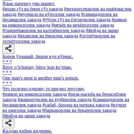
Язык наперед ума рыщет.
#яхши сўз ва ёмон сўз ҳақида
#меҳнатсеварлик ва ишёқмаслик
ҳақида
#муомила ва қўполлик ҳақида
#самарадорлик ва
бесамарлик ҳақида
#тўғри сўз ва ёлғончилик ҳақида
#имкон
ва имконсизлик ҳақида
#меъёр ва меъёрсизлик ҳақида
#тажрибакорлик ва калтабинлик ҳақида
#фойда ва зарар
ҳақида
#яхшилик ва ёмонлик ҳақида
#эҳтиёткорлик ва
эҳтиётсизлик ҳақида
Биров ўлчамай, биров кун кўрмас.
* * *
Birov o‘lchamay, birov kun ko‘rmas.
* * *
One man's meat is another man's poison.
* * *
Что полезно одному, то вредно другому.
#имкон ва имконсизлик ҳақида
#ризқ-насиба ва бенасиблик
ҳақида
#жамоатчилик ва худбинлик ҳақида
#самарадорлик ва
бесамарлик ҳақида
#сабаб, баҳона ва натижа ҳақида
#қудрат
ва ожизлик ҳақида
#барқарорлик ва беқарорлик ҳақида
#фойда ва зарар ҳақида
Қилдан қийиқ қидирма.