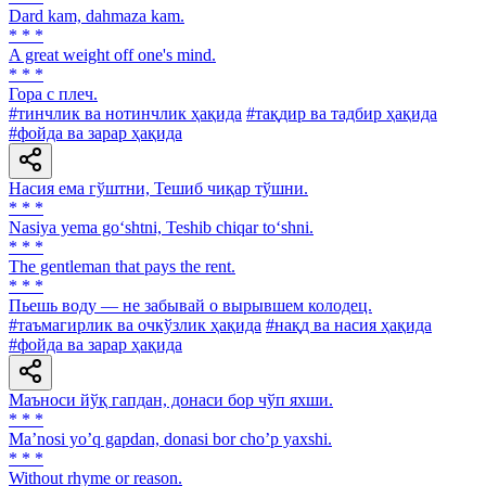
Dard kam, dahmaza kam.
* * *
A great weight off one's mind.
* * *
Гора с плеч.
#тинчлик ва нотинчлик ҳақида
#тақдир ва тадбир ҳақида
#фойда ва зарар ҳақида
Насия ема гўштни, Тешиб чиқар тўшни.
* * *
Nasiya yema go‘shtni, Teshib chiqar to‘shni.
* * *
The gentleman that pays the rent.
* * *
Пьешь воду — не забывай о вырывшем колодец.
#таъмагирлик ва очкўзлик ҳақида
#нақд ва насия ҳақида
#фойда ва зарар ҳақида
Маъноси йўқ гапдан, донаси бор чўп яхши.
* * *
Maʼnosi yoʼq gapdan, donasi bor choʼp yaxshi.
* * *
Without rhyme or reason.