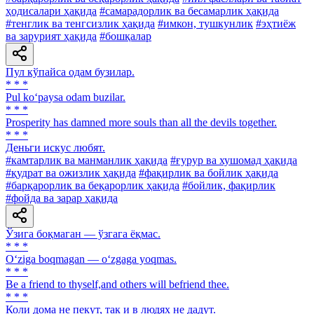
ҳодисалари ҳақида
#самарадорлик ва бесамарлик ҳақида
#тенглик ва тенгсизлик ҳақида
#имкон, тушкунлик
#эҳтиёж
ва зарурият ҳақида
#бошқалар
Пул кўпайса одам бузилар.
* * *
Pul ko‘paysa odam buzilar.
* * *
Prosperity has damned more souls than all the devils together.
* * *
Деньги искус любят.
#камтарлик ва манманлик ҳақида
#ғурур ва хушомад ҳақида
#қудрат ва ожизлик ҳақида
#фақирлик ва бойлик ҳақида
#барқарорлик ва беқарорлик ҳақида
#бойлик, фақирлик
#фойда ва зарар ҳақида
Ўзига боқмаган — ўзгага ёқмас.
* * *
O‘ziga boqmagan — o‘zgaga yoqmas.
* * *
Be a friend to thyself,and others will befriend thee.
* * *
Коли дома не пекут, так и в людях не дадут.