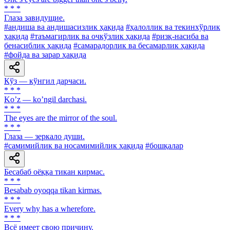
* * *
Глаза завидущие.
#андиша ва андишасизлик ҳақида
#ҳалоллик ва текинхўрлик
ҳақида
#таъмагирлик ва очкўзлик ҳақида
#ризқ-насиба ва
бенасиблик ҳақида
#самарадорлик ва бесамарлик ҳақида
#фойда ва зарар ҳақида
Кўз — кўнгил дарчаси.
* * *
Koʼz — koʼngil darchasi.
* * *
The eyes are the mirror of the soul.
* * *
Глаза — зеркало души.
#самимийлик ва носамимийлик ҳақида
#бошқалар
Бесабаб оёққа тикан кирмас.
* * *
Besabab oyoqqa tikan kirmas.
* * *
Every why has a wherefore.
* * *
Всё имеет свою причину.