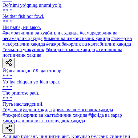
Qoʼnimi yoʼqning unumi yoʼq.
* * *
Neither fish nor fowl.
* * *
Ни рыба, ни мясо.
#жамоатчилик ва худбинлик ҳақида
#самарадорлик ва
бесамарлик ҳақида
#имкон ва имконсизлик ҳақида
#меъёр ва
меъёрсизлик ҳақида
#тажрибакорлик ва калтабинлик ҳақида
#имкон, тушкунлик
#фойда ва зарар ҳақида
#тинчлик ва
нотинчлик ҳақида
Йўлга чиққан йўлдан топар.
* * *
Yo‘lga chiqqan yo‘ldan topar.
* * *
The primrose path.
* * *
Путь наслаждений.
#йўл ва йўлдош ҳақида
#режа ва режасизлик ҳақида
#тажрибакорлик ва калтабинлик ҳақида
#фойда ва зарар
ҳақида
#эпчиллик ва ношудлик ҳақида
Алишар бўлсанг, чинингни айт, Қовушар бўлсанг, сирингни