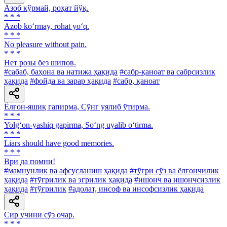
Азоб кўрмай, роҳат йўқ.
* * *
Azob ko‘rmay, rohat yo‘q.
* * *
No pleasure without pain.
* * *
Нет розы без шипов.
#сабаб, баҳона ва натижа ҳақида
#сабр-қаноат ва сабрсизлик
ҳақида
#фойда ва зарар ҳақида
#сабр, қаноат
Ёлғон-яшиқ гапирма, Сўнг уялиб ўтирма.
* * *
Yolg‘on-yashiq gapirma, So‘ng uyalib o‘tirma.
* * *
Liars should have good memories.
* * *
Ври да помни!
#мамнунлик ва афсусланиш ҳақида
#тўғри сўз ва ёлғончилик
ҳақида
#тўғрилик ва эгрилик ҳақида
#ишонч ва ишончсизлик
ҳақида
#тўғрилик
#адолат, инсоф ва инсофсизлик ҳақида
Сир учини сўз очар.
* * *