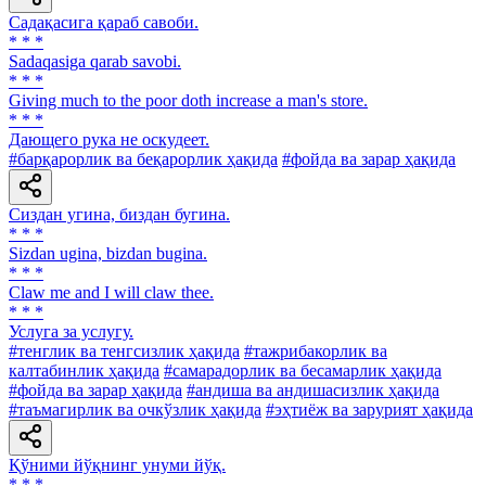
Садақасига қараб савоби.
* * *
Sadaqasiga qarab savobi.
* * *
Giving much to the poor doth increase a man's store.
* * *
Дающего рука не оскудеет.
#барқарорлик ва беқарорлик ҳақида
#фойда ва зарар ҳақида
Сиздан угина, биздан бугина.
* * *
Sizdan ugina, bizdan bugina.
* * *
Claw me and I will claw thee.
* * *
Услуга за услугу.
#тенглик ва тенгсизлик ҳақида
#тажрибакорлик ва
калтабинлик ҳақида
#самарадорлик ва бесамарлик ҳақида
#фойда ва зарар ҳақида
#андиша ва андишасизлик ҳақида
#таъмагирлик ва очкўзлик ҳақида
#эҳтиёж ва зарурият ҳақида
Қўними йўқнинг унуми йўқ.
* * *