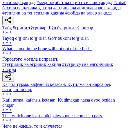
хотинлар ҳақида
#меҳр-оқибат ва оқибатсизлик ҳақида
#сабаб,
баҳона ва натижа ҳақида
#андиша ва андишасизлик ҳақида
#тенглик ва тенгсизлик ҳақида
#фойда ва зарар ҳақида
Таёқ ўғрини тўғрилар, Гўр букрини тўғрилар.
* * *
Tayoq o‘g‘rini to‘g‘rilar, Go‘r bukrini to‘g‘rilar.
* * *
What is bred in the bone will not out of the flesh.
* * *
Горбатого могила исправит.
#тўғрилик ва эгрилик ҳақида
#тўғри сўз ва ёлғончилик
ҳақида
Кафил турма, кафансиз кетасан. Кутилмаган нарса оёқ
оcтидан чиқар.
* * *
Kafil turma, kafansiz ketasan. Kutilmagan narsa oyoq octidan
chiqar.
* * *
That which one least anticipates soonest comes to pass.
* * *
Чего не ждешь, то и случается.