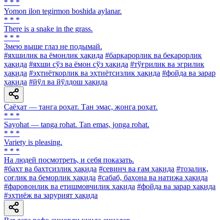
* * *
Yomon ilon tegirmon boshida aylanar.
* * *
There is a snake in the grass.
* * *
Змею выше глаз не подымай.
#яхшилик ва ёмонлик ҳақида
#барқарорлик ва беқарорлик
ҳақида
#яхши сўз ва ёмон сўз ҳақида
#тўғрилик ва эгрилик
ҳақида
#эҳтиёткорлик ва эҳтиётсизлик ҳақида
#фойда ва зарар
ҳақида
#йўл ва йўлдош ҳақида
Саёҳат — танга роҳат. Тан эмас, жонга роҳат.
* * *
Sayohat — tanga rohat. Tan emas, jonga rohat.
* * *
Variety is pleasing.
* * *
Ha людей посмотреть, и себя показать.
#бахт ва бахтсизлик ҳақида
#севинч ва ғам ҳақида
#тозалик,
соғлик ва беморлик ҳақида
#сабаб, баҳона ва натижа ҳақида
#фаровонлик ва етишмовчилик ҳақида
#фойда ва зарар ҳақида
#эҳтиёж ва зарурият ҳақида