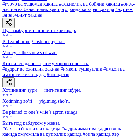
#ғурур ва хушомад ҳақида
#фақирлик ва бойлик ҳақида
#ризқ-
насиба ва бенасиблик ҳақида
#фойда ва зарар ҳақида
#эҳтиёж
ва зарурият ҳақида
Пул замбурнинг нишини қайтарар.
* * *
Pul zamburning nishini qaytarar.
* * *
Money is the sinews of war.
* * *
Кто силен да богат, тому хорошо воевать.
#қудрат ва ожизлик ҳақида
#имкон, тушкунлик
#имкон ва
имконсизлик ҳақида
#бошқалар
Хотиннинг зўри — йигитнинг шўри.
* * *
Xotinning zoʼri — yigitning shoʼri.
* * *
Be pinned to one’s wife’s apron strings.
* * *
Быть под каблуком у жены.
#бахт ва бахтсизлик ҳақида
#қадр-қиммат ва қадрсизлик
ҳақида
#муомила ва қўполлик ҳақида
#оила ҳақида
#эр-