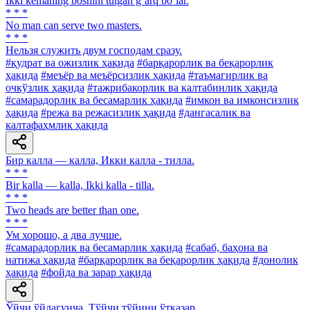
Ikki kemaning boshini tutgan g‘arq bo‘lar.
* * *
No man can serve two masters.
* * *
Нельзя служить двум господам сразу.
#қудрат ва ожизлик ҳақида
#барқарорлик ва беқарорлик
ҳақида
#меъёр ва меъёрсизлик ҳақида
#таъмагирлик ва
очкўзлик ҳақида
#тажрибакорлик ва калтабинлик ҳақида
#самарадорлик ва бесамарлик ҳақида
#имкон ва имконсизлик
ҳақида
#режа ва режасизлик ҳақида
#дангасалик ва
калтафаҳмлик ҳақида
Бир калла — калла, Икки калла - тилла.
* * *
Bir kalla — kalla, Ikki kalla - tilla.
* * *
Two heads are better than one.
* * *
Ум хорошо, а два лучше.
#самарадорлик ва бесамарлик ҳақида
#сабаб, баҳона ва
натижа ҳақида
#барқарорлик ва беқарорлик ҳақида
#донолик
ҳақида
#фойда ва зарар ҳақида
Ўйчи ўйлагунча, Тўйчи тўйини ўтказар.