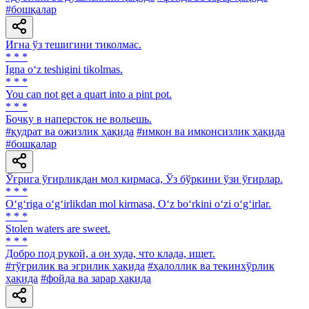
#бошқалар
Игна ўз тешигини тиколмас.
* * *
Igna o‘z teshigini tikolmas.
* * *
You can not get a quart into a pint pot.
* * *
Бочку в наперсток не вольешь.
#қудрат ва ожизлик ҳақида
#имкон ва имконсизлик ҳақида
#бошқалар
Ўғрига ўғирликдан мол кирмаса, Ўз бўркини ўзи ўғирлар.
* * *
O‘g‘riga o‘g‘irlikdan mol kirmasa, O‘z bo‘rkini o‘zi o‘g‘irlar.
* * *
Stolen waters are sweet.
* * *
Добро под рукой, а он худа, что клада, ищет.
#тўғрилик ва эгрилик ҳақида
#ҳалоллик ва текинхўрлик
ҳақида
#фойда ва зарар ҳақида