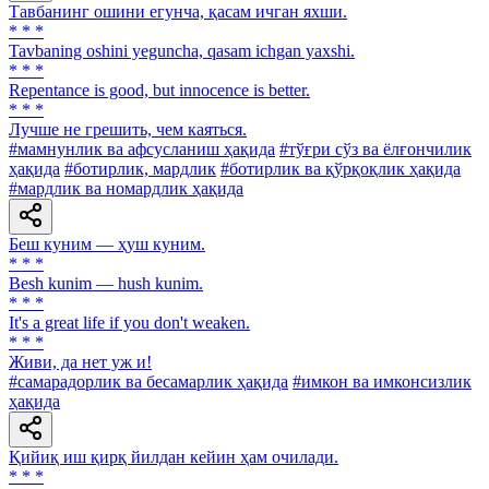
Тавбанинг ошини егунча, қасам ичган яхши.
* * *
Tavbaning oshini yeguncha, qasam ichgan yaxshi.
* * *
Repentance is good, but innocence is better.
* * *
Лучше не грешить, чем каяться.
#мамнунлик ва афсусланиш ҳақида
#тўғри сўз ва ёлғончилик
ҳақида
#ботирлик, мардлик
#ботирлик ва қўрқоқлик ҳақида
#мардлик ва номардлик ҳақида
Беш куним — ҳуш куним.
* * *
Besh kunim — hush kunim.
* * *
It's a great life if you don't weaken.
* * *
Живи, да нет уж и!
#самарадорлик ва бесамарлик ҳақида
#имкон ва имконсизлик
ҳақида
Қийиқ иш қирқ йилдан кейин ҳам очилади.
* * *