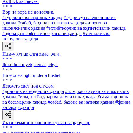
As thick as thieves.
* * *
Вор на вора не доносчик.
#тўғрилик ва эгрилик ҳақида
#тўғри сўз ва ёлғончилик
ҳақида
#сабаб, баҳона ва натижа ҳақида
#ишонч ва
ишончсизлик ҳақида
#эҳтиёткорлик ва эҳтиётсизлик ҳақида
#адолат, инсоф ва инсофсизлик ҳақида
#эпчиллик ва
ношудлик ҳақида
Илм-у ҳунар елга эмас, элга.
* * *
Ilm-u hunar yelga emas, elga.
* * *
Hide one's light under a bushel.
* * *
Держать свет под спудом
#донолик ва нодонлик ҳақида
#илм, касб-ҳунар ва илмсизлик
ҳақида
#илм, касб-ҳунар ва илмсизлик ҳақида
#самарадорлик
ва бесамарлик ҳақида
#сабаб, баҳона ва натижа ҳақида
#фойда
ва зарар ҳақида
Икки кеманинг бошини тутган ғарқ бўлар.
* * *