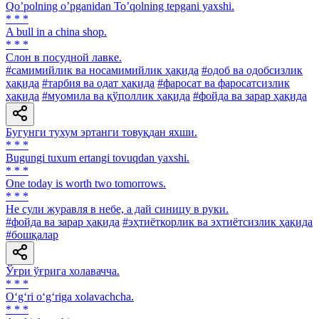
Qoʼpolning oʼpganidan Toʼqolning tepgani yaxshi.
* * *
A bull in a china shop.
* * *
Слон в посудной лавке.
#самимийлик ва носамимийлик ҳақида
#одоб ва одобсизлик
ҳақида
#тарбия ва одат ҳақида
#фаросат ва фаросатсизлик
ҳақида
#муомила ва қўполлик ҳақида
#фойда ва зарар ҳақида
Бугунги тухум эртанги товуқдан яхши.
* * *
Bugungi tuxum ertangi tovuqdan yaxshi.
* * *
One today is worth two tomorrows.
* * *
He сули журавля в небе, а дай синицу в руки.
#фойда ва зарар ҳақида
#эҳтиёткорлик ва эҳтиётсизлик ҳақида
#бошқалар
Ўғри ўғрига холавачча.
* * *
O‘g‘ri o‘g‘riga xolavachcha.
* * *