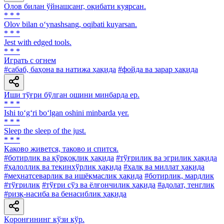
Олов билан ўйнашсанг, оқибати куярсан.
* * *
Olov bilan o‘ynashsang, oqibati kuyarsan.
* * *
Jest with edged tools.
* * *
Играть с огнем
#сабаб, баҳона ва натижа ҳақида
#фойда ва зарар ҳақида
Иши тўғри бўлган ошини минбарда ер.
* * *
Ishi to‘g‘ri bo‘lgan oshini minbarda yer.
* * *
Sleep the sleep of the just.
* * *
Каково живется, таково и спится.
#ботирлик ва қўрқоқлик ҳақида
#тўғрилик ва эгрилик ҳақида
#ҳалоллик ва текинхўрлик ҳақида
#халқ ва миллат ҳақида
#меҳнатсеварлик ва ишёқмаслик ҳақида
#ботирлик, мардлик
#тўғрилик
#тўғри сўз ва ёлғончилик ҳақида
#адолат, тенглик
#ризқ-насиба ва бенасиблик ҳақида
Қоронғининг кўзи кўр.