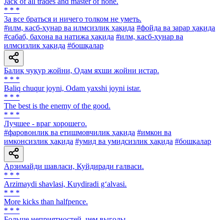
Jack of all trades and master of none.
* * *
3a все браться и ничего толком не уметь.
#илм, касб-ҳунар ва илмсизлик ҳақида
#фойда ва зарар ҳақида
#сабаб, баҳона ва натижа ҳақида
#илм, касб-ҳунар ва
илмсизлик ҳақида
#бошқалар
Балиқ чуқур жойни, Одам яхши жойни истар.
* * *
Baliq chuqur joyni, Odam yaxshi joyni istar.
* * *
The best is the enemy of the good.
* * *
Лучшее - враг хорошего.
#фаровонлик ва етишмовчилик ҳақида
#имкон ва
имконсизлик ҳақида
#умид ва умидсизлик ҳақида
#бошқалар
Арзимайди шавласи, Куйдиради ғалваси.
* * *
Arzimaydi shavlasi, Kuydiradi g‘alvasi.
* * *
More kicks than halfpence.
* * *
Больше неприятностей, чем выгоды.