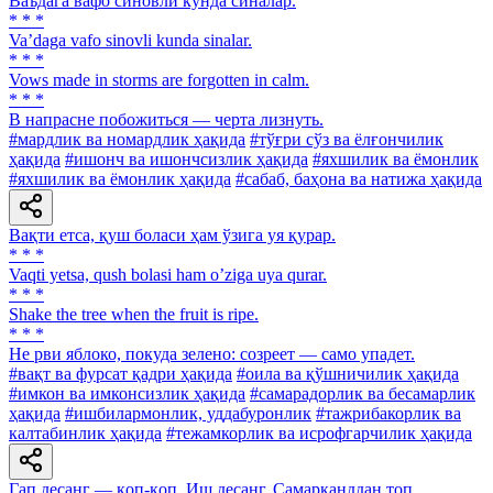
Ваъдага вафо синовли кунда синалар.
* * *
Va’daga vafo sinovli kunda sinalar.
* * *
Vows made in storms are forgotten in calm.
* * *
В напрасне побожиться — черта лизнуть.
#мардлик ва номардлик ҳақида
#тўғри сўз ва ёлғончилик
ҳақида
#ишонч ва ишончсизлик ҳақида
#яхшилик ва ёмонлик
#яхшилик ва ёмонлик ҳақида
#сабаб, баҳона ва натижа ҳақида
Вақти етса, қуш боласи ҳам ўзига уя қурар.
* * *
Vaqti yetsa, qush bolasi ham oʼziga uya qurar.
* * *
Shake the tree when the fruit is ripe.
* * *
He рви яблоко, покуда зелено: созреет — само упадет.
#вақт ва фурсат қадри ҳақида
#оила ва қўшничилик ҳақида
#имкон ва имконсизлик ҳақида
#самарадорлик ва бесамарлик
ҳақида
#ишбилармонлик, уддабуронлик
#тажрибакорлик ва
калтабинлик ҳақида
#тежамкорлик ва исрофгарчилик ҳақида
Гап десанг — қоп-қоп, Иш десанг, Самарқанддан топ.