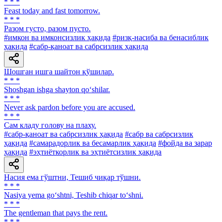
* * *
Feast today and fast tomorrow.
* * *
Разом густо, разом пусто.
#имкон ва имконсизлик ҳақида
#ризқ-насиба ва бенасиблик
ҳақида
#сабр-қаноат ва сабрсизлик ҳақида
Шошган ишга шайтон қўшилар.
* * *
Shoshgan ishga shayton qo‘shilar.
* * *
Never ask pardon before you are accused.
* * *
Сам кладу голову на плаху.
#сабр-қаноат ва сабрсизлик ҳақида
#сабр ва сабрсизлик
ҳақида
#самарадорлик ва бесамарлик ҳақида
#фойда ва зарар
ҳақида
#эҳтиёткорлик ва эҳтиётсизлик ҳақида
Насия ема гўштни, Тешиб чиқар тўшни.
* * *
Nasiya yema go‘shtni, Teshib chiqar to‘shni.
* * *
The gentleman that pays the rent.
* * *