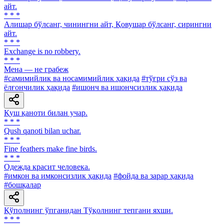
айт.
* * *
Алишар бўлсанг, чинингни айт, Қовушар бўлсанг, сирингни
айт.
* * *
Exchange is no robbery.
* * *
Мена — не грабеж
#самимийлик ва носамимийлик ҳақида
#тўғри сўз ва
ёлғончилик ҳақида
#ишонч ва ишончсизлик ҳақида
Қуш қаноти билан учар.
* * *
Qush qanoti bilan uchar.
* * *
Fine feathers make fine birds.
* * *
Одежда красит человека.
#имкон ва имконсизлик ҳақида
#фойда ва зарар ҳақида
#бошқалар
Қўполнинг ўпганидан Тўқолнинг тепгани яхши.
* * *