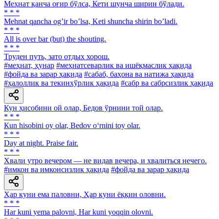
Меҳнат қанча оғир бўлса, Кети шунча ширин бўлади.
* * *
Mehnat qancha ogʼir boʼlsa, Keti shuncha shirin boʼladi.
* * *
All is over bar (but) the shouting.
* * *
Труден путь, зато отдых хорош.
#меҳнат, ҳунар
#меҳнатсеварлик ва ишёқмаслик ҳақида
#фойда ва зарар ҳақида
#сабаб, баҳона ва натижа ҳақида
#ҳалоллик ва текинхўрлик ҳақида
#сабр ва сабрсизлик ҳақида
Кун ҳисобини ой олар, Бедов ўрнини той олар.
* * *
Кun hisobini oy olar, Bedov o‘rnini toy olar.
* * *
Day at night. Praise fair.
* * *
Хвали утро вечером — не видав вечера, и хвалиться нечего.
#имкон ва имконсизлик ҳақида
#фойда ва зарар ҳақида
Ҳар куни ема паловни, Ҳар куни ёққин оловни.
* * *
Har kuni yema palovni, Har kuni yoqqin olovni.