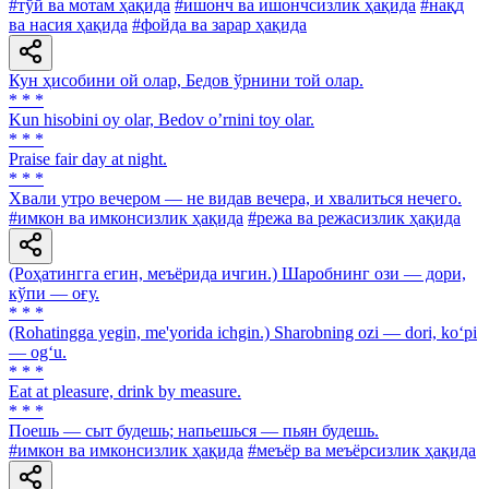
#тўй ва мотам ҳақида
#ишонч ва ишончсизлик ҳақида
#нақд
ва насия ҳақида
#фойда ва зарар ҳақида
Кун ҳисобини ой олар, Бедов ўрнини той олар.
* * *
Kun hisobini oy olar, Bedov oʼrnini toy olar.
* * *
Praise fair day at night.
* * *
Хвали утро вечером — не видав вечера, и хвалиться нечего.
#имкон ва имконсизлик ҳақида
#режа ва режасизлик ҳақида
(Роҳатингга егин, меъёрида ичгин.) Шаробнинг ози — дори,
кўпи — оғу.
* * *
(Rohatingga yegin, me'yorida ichgin.) Sharobning ozi — dori, ko‘pi
— og‘u.
* * *
Eat at pleasure, drink by measure.
* * *
Поешь — сыт будешь; напьешься — пьян будешь.
#имкон ва имконсизлик ҳақида
#меъёр ва меъёрсизлик ҳақида