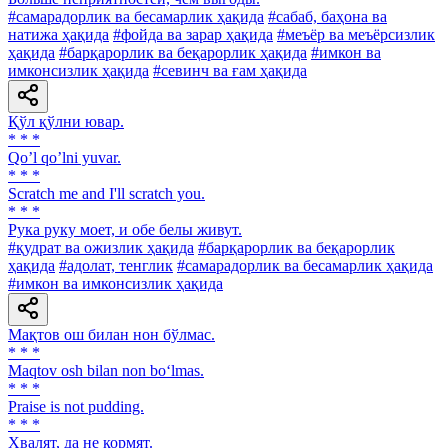
#самарадорлик ва бесамарлик ҳақида
#сабаб, баҳона ва
натижа ҳақида
#фойда ва зарар ҳақида
#меъёр ва меъёрсизлик
ҳақида
#барқарорлик ва беқарорлик ҳақида
#имкон ва
имконсизлик ҳақида
#севинч ва ғам ҳақида
Қўл қўлни ювар.
* * *
Qoʼl qoʼlni yuvar.
* * *
Scratch me and I'll scratch you.
* * *
Рука руку моет, и обе белы живут.
#қудрат ва ожизлик ҳақида
#барқарорлик ва беқарорлик
ҳақида
#адолат, тенглик
#самарадорлик ва бесамарлик ҳақида
#имкон ва имконсизлик ҳақида
Мақтов ош билан нон бўлмас.
* * *
Maqtov osh bilan non bo‘lmas.
* * *
Praise is not pudding.
* * *
Хвалят, да не кормят.