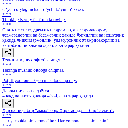
* * *
O‘ychi o‘ylaguncha, To‘ychi to‘yini o‘tkazar.
* * *
Thinking is very far from knowing.
* * *
Спать не сплю, дремать не дремлю, а все думаю думу.
#самарадорлик ва бесамарлик ҳақида
#эпчиллик ва ношудлик
ҳақида
#ишбилармонлик, уддабуронлик
#тажрибакорлик ва
калтабинлик ҳақида
#фойда ва зарар ҳақида
Текинга мушук офтобга чиқмас.
* * *
Tekinga mushuk oftobga chiqmas.
* * *
Pot, If you touch / you must touch penny.
* * *
Даром ничего не даётся.
#нақд ва насия ҳақида
#фойда ва зарар ҳақида
Ҳар яхшида бир “аммо” бор. Ҳар ёмонда — бир “лекин”.
* * *
Har yaxshida bir “ammo” bor. Har yomonda — bir “lekin”.
* * *