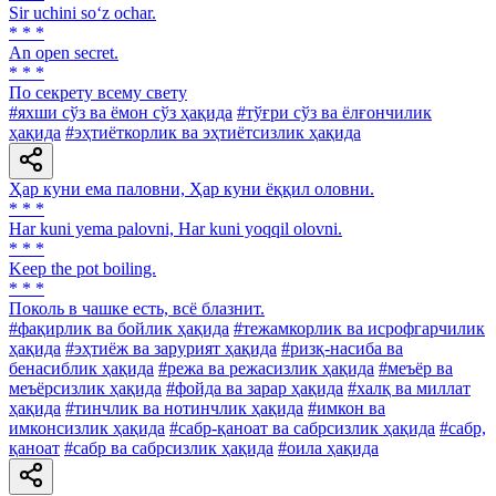
Sir uchini so‘z ochar.
* * *
An open secret.
* * *
По секрету всему свету
#яхши сўз ва ёмон сўз ҳақида
#тўғри сўз ва ёлғончилик
ҳақида
#эҳтиёткорлик ва эҳтиётсизлик ҳақида
Ҳар куни ема паловни, Ҳар куни ёққил оловни.
* * *
Har kuni yema palovni, Har kuni yoqqil olovni.
* * *
Keep the pot boiling.
* * *
Поколь в чашке есть, всё блазнит.
#фақирлик ва бойлик ҳақида
#тежамкорлик ва исрофгарчилик
ҳақида
#эҳтиёж ва зарурият ҳақида
#ризқ-насиба ва
бенасиблик ҳақида
#режа ва режасизлик ҳақида
#меъёр ва
меъёрсизлик ҳақида
#фойда ва зарар ҳақида
#халқ ва миллат
ҳақида
#тинчлик ва нотинчлик ҳақида
#имкон ва
имконсизлик ҳақида
#сабр-қаноат ва сабрсизлик ҳақида
#сабр,
қаноат
#сабр ва сабрсизлик ҳақида
#оила ҳақида