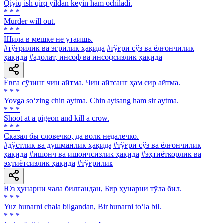
Qiyiq ish qirq yildan keyin ham ochiladi.
* * *
Murder will out.
* * *
Шила в мешке не утаишь.
#тўғрилик ва эгрилик ҳақида
#тўғри сўз ва ёлғончилик
ҳақида
#адолат, инсоф ва инсофсизлик ҳақида
Ёвга сўзинг чин айтма. Чин айтсанг ҳам сир айтма.
* * *
Yovga so‘zing chin aytma. Chin aytsang ham sir aytma.
* * *
Shoot at a pigeon and kill a crow.
* * *
Сказал бы словечко, да волк недалечко.
#дўстлик ва душманлик ҳақида
#тўғри сўз ва ёлғончилик
ҳақида
#ишонч ва ишончсизлик ҳақида
#эҳтиёткорлик ва
эҳтиётсизлик ҳақида
#тўғрилик
Юз ҳунарни чала билгандан, Бир ҳунарни тўла бил.
* * *
Yuz hunarni chala bilgandan, Bir hunarni to‘la bil.
* * *