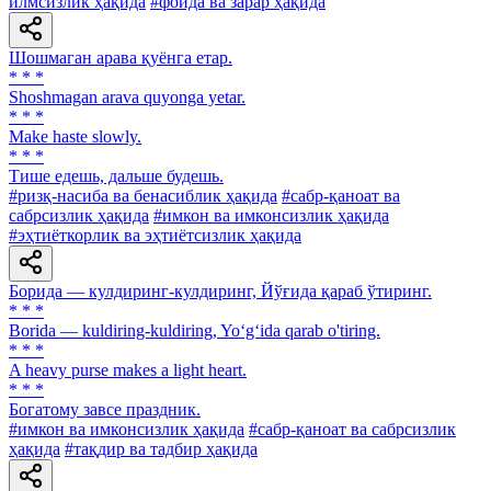
илмсизлик ҳақида
#фойда ва зарар ҳақида
Шошмаган арава қуёнга етар.
* * *
Shoshmagan arava quyonga yetar.
* * *
Make haste slowly.
* * *
Тише едешь, дальше будешь.
#ризқ-насиба ва бенасиблик ҳақида
#сабр-қаноат ва
сабрсизлик ҳақида
#имкон ва имконсизлик ҳақида
#эҳтиёткорлик ва эҳтиётсизлик ҳақида
Борида — кулдиринг-кулдиринг, Йўғида қараб ўтиринг.
* * *
Borida — kuldiring-kuldiring, Yo‘g‘ida qarab о'tiring.
* * *
A heavy purse makes a light heart.
* * *
Богатому завсе праздник.
#имкон ва имконсизлик ҳақида
#сабр-қаноат ва сабрсизлик
ҳақида
#тақдир ва тадбир ҳақида