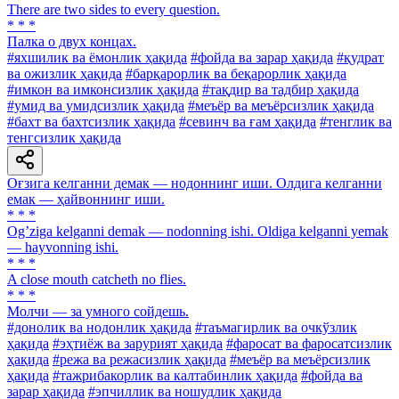
There are two sides to every question.
* * *
Палка о двух концах.
#яхшилик ва ёмонлик ҳақида
#фойда ва зарар ҳақида
#қудрат
ва ожизлик ҳақида
#барқарорлик ва беқарорлик ҳақида
#имкон ва имконсизлик ҳақида
#тақдир ва тадбир ҳақида
#умид ва умидсизлик ҳақида
#меъёр ва меъёрсизлик ҳақида
#бахт ва бахтсизлик ҳақида
#севинч ва ғам ҳақида
#тенглик ва
тенгсизлик ҳақида
Оғзига келганни демак — нодоннинг иши. Олдига келганни
емак — ҳайвоннинг иши.
* * *
Ogʼziga kelganni demak — nodonning ishi. Oldiga kelganni yemak
— hayvonning ishi.
* * *
A close mouth catcheth no flies.
* * *
Молчи — за умного сойдешь.
#донолик ва нодонлик ҳақида
#таъмагирлик ва очкўзлик
ҳақида
#эҳтиёж ва зарурият ҳақида
#фаросат ва фаросатсизлик
ҳақида
#режа ва режасизлик ҳақида
#меъёр ва меъёрсизлик
ҳақида
#тажрибакорлик ва калтабинлик ҳақида
#фойда ва
зарар ҳақида
#эпчиллик ва ношудлик ҳақида