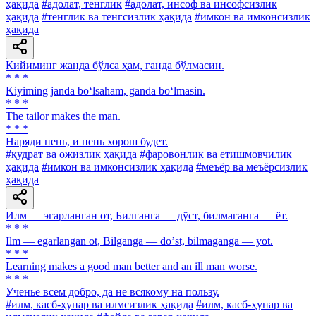
ҳақида
#адолат, тенглик
#адолат, инсоф ва инсофсизлик
ҳақида
#тенглик ва тенгсизлик ҳақида
#имкон ва имконсизлик
ҳақида
Кийиминг жанда бўлса ҳам, ганда бўлмасин.
* * *
Kiyiming janda bo‘lsaham, ganda bo‘lmasin.
* * *
The tailor makes the man.
* * *
Наряди пень, и пень хорош будет.
#қудрат ва ожизлик ҳақида
#фаровонлик ва етишмовчилик
ҳақида
#имкон ва имконсизлик ҳақида
#меъёр ва меъёрсизлик
ҳақида
Илм — эгарланган от, Билганга — дўст, билмаганга — ёт.
* * *
Ilm — egarlangan ot, Bilganga — doʼst, bilmaganga — yot.
* * *
Learning makes a good man better and an ill man worse.
* * *
Ученье всем добро, да не всякому на пользу.
#илм, касб-ҳунар ва илмсизлик ҳақида
#илм, касб-ҳунар ва