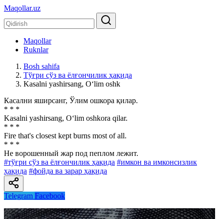
Maqollar.uz
Maqollar
Ruknlar
Bosh sahifa
Тўғри сўз ва ёлғончилик ҳақида
Kasalni yashirsang, O‘lim oshk
Касални яширсанг, Ўлим ошкора қилар.
* * *
Kasalni yashirsang, O‘lim oshkora qilar.
* * *
Fire that's closest kept burns most of all.
* * *
He ворошенный жар под пеплом лежит.
#тўғри сўз ва ёлғончилик ҳақида
#имкон ва имконсизлик
ҳақида
#фойда ва зарар ҳақида
Telegram
Facebook