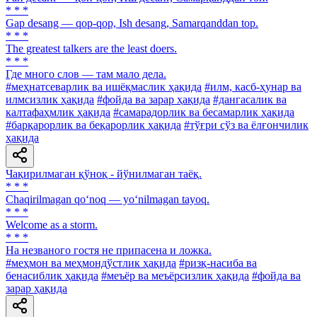
* * *
Gap desang — qop-qop, Ish desang, Samarqanddan top.
* * *
The greatest talkers are the least doers.
* * *
Где много слов — там мало дела.
#меҳнатсеварлик ва ишёқмаслик ҳақида
#илм, касб-ҳунар ва
илмсизлик ҳақида
#фойда ва зарар ҳақида
#дангасалик ва
калтафаҳмлик ҳақида
#самарадорлик ва бесамарлик ҳақида
#барқарорлик ва беқарорлик ҳақида
#тўғри сўз ва ёлғончилик
ҳақида
Чақирилмаган қўноқ - йўнилмаган таёқ.
* * *
Chaqirilmagan qo‘noq — yo‘nilmagan tayoq.
* * *
Welcome as a storm.
* * *
Ha незваного гостя не припасена и ложка.
#меҳмон ва меҳмондўстлик ҳақида
#ризқ-насиба ва
бенасиблик ҳақида
#меъёр ва меъёрсизлик ҳақида
#фойда ва
зарар ҳақида