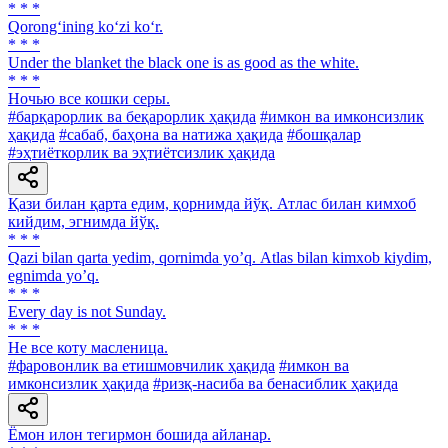
* * *
Qorong‘ining ko‘zi ko‘r.
* * *
Under the blanket the black one is as good as the white.
* * *
Ночью все кошки серы.
#барқарорлик ва беқарорлик ҳақида
#имкон ва имконсизлик
ҳақида
#сабаб, баҳона ва натижа ҳақида
#бошқалар
#эҳтиёткорлик ва эҳтиётсизлик ҳақида
Қази билан қарта едим, қорнимда йўқ. Атлас билан кимхоб
кийдим, эгнимда йўқ.
* * *
Qazi bilan qarta yedim, qornimda yoʼq. Аtlas bilan kimxob kiydim,
egnimda yoʼq.
* * *
Every day is not Sunday.
* * *
He все коту масленица.
#фаровонлик ва етишмовчилик ҳақида
#имкон ва
имконсизлик ҳақида
#ризқ-насиба ва бенасиблик ҳақида
Ёмон илон тегирмон бошида айланар.