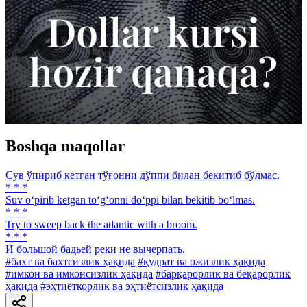
Boshqa maqollar
Сув ўпириб кетган тўғонни дўппи билан бекитиб бўлмас.
* * *
Suv o‘pirib ketgan to‘g‘onni do‘ppi bilan bekitib bo‘lmas.
* * *
Try to sweep back the atlantic with a broom.
* * *
И большой бадьей реки не вычерпать.
#бахт ва бахтсизлик ҳақида
#қудрат ва ожизлик ҳақида
#имкон ва имконсизлик ҳақида
#барқарорлик ва беқарорлик
ҳақида
#эҳтиёткорлик ва эҳтиётсизлик ҳақида