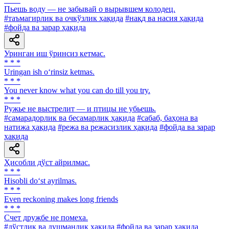
Пьешь воду — не забывай о вырывшем колодец.
#таъмагирлик ва очкўзлик ҳақида
#нақд ва насия ҳақида
#фойда ва зарар ҳақида
Уринган иш ўринсиз кетмас.
* * *
Uringan ish o‘rinsiz ketmas.
* * *
You never know what you can do till you try.
* * *
Ружье не выстрелит — и птицы не убьешь.
#самарадорлик ва бесамарлик ҳақида
#сабаб, баҳона ва
натижа ҳақида
#режа ва режасизлик ҳақида
#фойда ва зарар
ҳақида
Ҳисобли дўст айрилмас.
* * *
Hisobli do‘st ayrilmas.
* * *
Even reckoning makes long friends
* * *
Счет дружбе не помеха.
#дўстлик ва душманлик ҳақида
#фойда ва зарар ҳақида