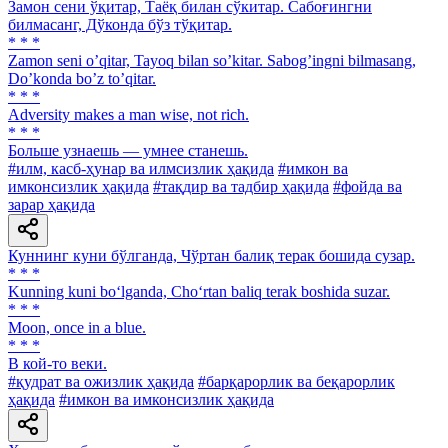
Замон сени ўқитар, Таёқ билан сўкитар. Сабоғингни
билмасанг, Дўконда бўз тўқитар.
* * *
Zamon seni oʼqitar, Tayoq bilan soʼkitar. Sabogʼingni bilmasang,
Doʼkonda boʼz toʼqitar.
* * *
Adversity makes a man wise, not rich.
* * *
Больше узнаешь — умнее станешь.
#илм, касб-ҳунар ва илмсизлик ҳақида
#имкон ва
имконсизлик ҳақида
#тақдир ва тадбир ҳақида
#фойда ва
зарар ҳақида
Куннинг куни бўлганда, Чўртан балиқ терак бошида сузар.
* * *
Kunning kuni bo‘lganda, Cho‘rtan baliq terak boshida suzar.
* * *
Moon, once in a blue.
* * *
В кой-то веки.
#қудрат ва ожизлик ҳақида
#барқарорлик ва беқарорлик
ҳақида
#имкон ва имконсизлик ҳақида