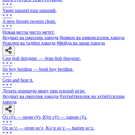
* * *
Yangi supurgi toza supuradi.
* * *
A new broom sweeps clean.
* * *
Новая метла чисто метет.
#қудрат ва ожизлик ҳақида
#имкон ва имконсизлик ҳақида
#тақдир ва тадбир ҳақида
#фойда ва зарар ҳақида
Сир бой бердинг — бош бой бердинг.
* * *
Sir boy berding — bosh boy berding.
* * *
Grin and bear it.
* * *
Делать хорошую мину при плохой игре.
#қудрат ва ожизлик ҳақида
#эҳтиёткорлик ва эҳтиётсизлик
ҳақида
Оз сўз — ором сўз, Кўп сўз — ҳаром сўз.
* * *
Oz so‘z — orom so‘z, Ko‘p so‘z — harom so‘z.
* * *