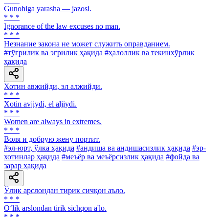
Gunohiga yarasha — jazosi.
* * *
Ignorance of the law excuses no man.
* * *
Незнание закона не может служить оправданием.
#тўғрилик ва эгрилик ҳақида
#ҳалоллик ва текинхўрлик
ҳақида
Хотин авжийди, эл алжийди.
* * *
Xotin avjiydi, el aljiydi.
* * *
Women are always in extremes.
* * *
Воля и добрую жену портит.
#эл-юрт, ўлка ҳақида
#андиша ва андишасизлик ҳақида
#эр-
хотинлар ҳақида
#меъёр ва меъёрсизлик ҳақида
#фойда ва
зарар ҳақида
Ўлик арслондан тирик сичқон аъло.
* * *
O‘lik arslondan tirik sichqon a'lo.
* * *