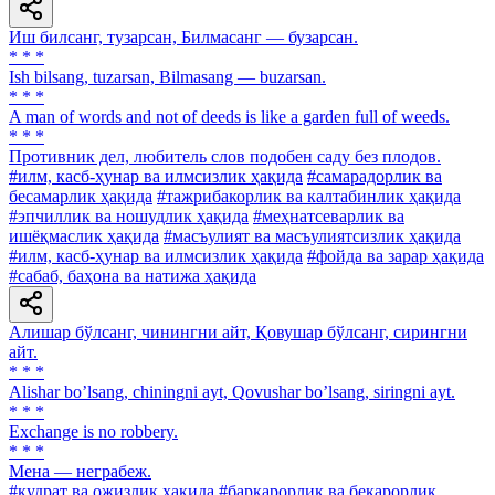
Иш билсанг, тузарсан, Билмасанг — бузарсан.
* * *
Ish bilsang, tuzarsan, Bilmasang — buzarsan.
* * *
A man of words and not of deeds is like a garden full of weeds.
* * *
Противник дел, любитель слов подобен саду без плодов.
#илм, касб-ҳунар ва илмсизлик ҳақида
#самарадорлик ва
бесамарлик ҳақида
#тажрибакорлик ва калтабинлик ҳақида
#эпчиллик ва ношудлик ҳақида
#меҳнатсеварлик ва
ишёқмаслик ҳақида
#масъулият ва масъулиятсизлик ҳақида
#илм, касб-ҳунар ва илмсизлик ҳақида
#фойда ва зарар ҳақида
#сабаб, баҳона ва натижа ҳақида
Алишар бўлсанг, чинингни айт, Қовушар бўлсанг, сирингни
айт.
* * *
Alishar bo’lsang, chiningni ayt, Qovushar bo’lsang, siringni ayt.
* * *
Exchange is no robbery.
* * *
Мена — неграбеж.
#қудрат ва ожизлик ҳақида
#барқарорлик ва беқарорлик