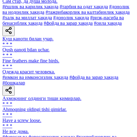
Сам стар, да душа молода.
#ёшлик ва қарилик ҳақида
#тарбия ва одат ҳақида
#донолик
ва нодонлик ҳақида
#тажрибакорлик ва калтабинлик ҳақида
#халқ ва миллат ҳақида
#донолик ҳақида
#ризқ-насиба ва
бенасиблик ҳақида
#фойда ва зарар ҳақида
#оила ҳақида
Қуш қаноти билан учар.
* * *
Qush qanoti bilan uchar.
* * *
Fine feathers make fine birds.
* * *
Одежда красит человека.
#имкон ва имконсизлик ҳақида
#фойда ва зарар ҳақида
#бошқалар
Аҳмоқнинг олдинги тиши қимирлар.
* * *
Ahmoqning oldingi tishi qimirlar.
* * *
Have a screw loose.
* * *
He все дома.
#фаросат ва фаросатсизлик ҳақида
#тажрибакорлик ва