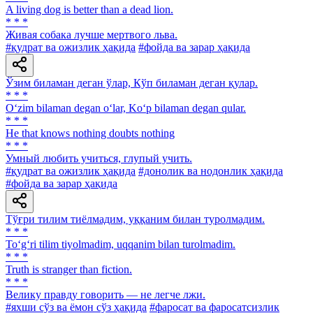
A living dog is better than a dead lion.
* * *
Живая собака лучше мертвого льва.
#қудрат ва ожизлик ҳақида
#фойда ва зарар ҳақида
Ўзим биламан деган ўлар, Кўп биламан деган қулар.
* * *
O‘zim bilaman degan o‘lar, Ko‘p bilaman degan qular.
* * *
He that knows nothing doubts nothing
* * *
Умный любить учиться, глупый учить.
#қудрат ва ожизлик ҳақида
#донолик ва нодонлик ҳақида
#фойда ва зарар ҳақида
Тўғри тилим тиёлмадим, уққаним билан туролмадим.
* * *
To‘g‘ri tilim tiyolmadim, uqqanim bilan turolmadim.
* * *
Truth is stranger than fiction.
* * *
Велику правду говорить — не легче лжи.
#яхши сўз ва ёмон сўз ҳақида
#фаросат ва фаросатсизлик