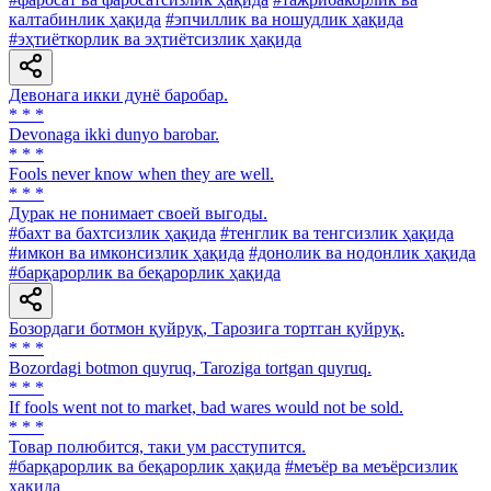
калтабинлик ҳақида
#эпчиллик ва ношудлик ҳақида
#эҳтиёткорлик ва эҳтиётсизлик ҳақида
Девонага икки дунё баробар.
* * *
Devonaga ikki dunyo barobar.
* * *
Fools never know when they are well.
* * *
Дурак не понимает своей выгоды.
#бахт ва бахтсизлик ҳақида
#тенглик ва тенгсизлик ҳақида
#имкон ва имконсизлик ҳақида
#донолик ва нодонлик ҳақида
#барқарорлик ва беқарорлик ҳақида
Бозордаги ботмон қуйруқ, Тарозига тортган қуйруқ.
* * *
Bozordagi botmon quyruq, Taroziga tortgan quyruq.
* * *
If fools went not to market, bad wares would not be sold.
* * *
Товар полюбится, таки ум расступится.
#барқарорлик ва беқарорлик ҳақида
#меъёр ва меъёрсизлик
ҳақида