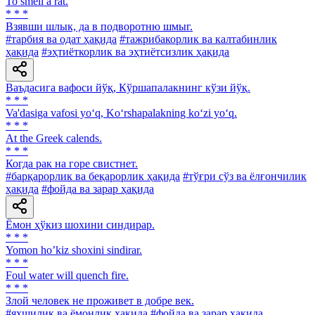
To smell a rat.
* * *
Взявши шлык, да в подворотню шмыг.
#тарбия ва одат ҳақида
#тажрибакорлик ва калтабинлик
ҳақида
#эҳтиёткорлик ва эҳтиётсизлик ҳақида
Ваъдасига вафоси йўқ, Кўршапалакнинг кўзи йўқ.
* * *
Va'dasiga vafosi yo‘q, Ko‘rshapalakning ko‘zi yo‘q.
* * *
At the Greek calends.
* * *
Когда рак на горе свистнет.
#барқарорлик ва беқарорлик ҳақида
#тўғри сўз ва ёлғончилик
ҳақида
#фойда ва зарар ҳақида
Ёмон ҳўкиз шохини синдирар.
* * *
Yomon hoʼkiz shoxini sindirar.
* * *
Foul water will quench fire.
* * *
Злой человек не проживет в добре век.
#яхшилик ва ёмонлик ҳақида
#фойда ва зарар ҳақида