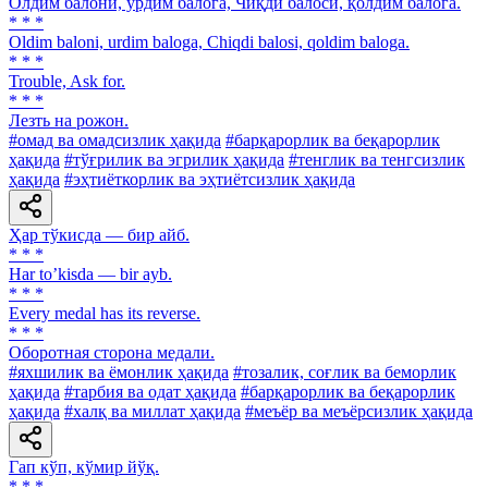
Олдим балони, урдим балога, Чиқди балоси, қолдим балога.
* * *
Oldim baloni, urdim baloga, Chiqdi balosi, qoldim baloga.
* * *
Trouble, Ask for.
* * *
Лезть на рожон.
#омад ва омадсизлик ҳақида
#барқарорлик ва беқарорлик
ҳақида
#тўғрилик ва эгрилик ҳақида
#тенглик ва тенгсизлик
ҳақида
#эҳтиёткорлик ва эҳтиётсизлик ҳақида
Ҳар тўкисда — бир айб.
* * *
Har toʼkisda — bir ayb.
* * *
Every medal has its reverse.
* * *
Оборотная сторона медали.
#яхшилик ва ёмонлик ҳақида
#тозалик, соғлик ва беморлик
ҳақида
#тарбия ва одат ҳақида
#барқарорлик ва беқарорлик
ҳақида
#халқ ва миллат ҳақида
#меъёр ва меъёрсизлик ҳақида
Гап кўп, кўмир йўқ.
* * *