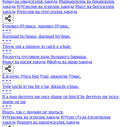
#омад ва омадсизлик ҳақида
#барқарорлик ва беқарорлик
ҳақида
#тўғрилик ва эгрилик ҳақида
#бахт ва бахтсизлик
ҳақида
#тенглик ва тенгсизлик ҳақида
Буромад бўлмаса, даромад бўлмас.
* * *
Buromad bo‘lmasa, daromad bo‘lmas.
* * *
Throw out a minnow to catch a whale.
* * *
Рискнуть пустяком ради большого барыша.
#нақд ва насия ҳақида
#фойда ва зарар ҳақида
Ёлғончи тўрга бир ўтар, иккинчи ўтмас.
* * *
Yolg‘onchi to‘rga bir o‘tar, ikkinchi о'tmas.
* * *
If a man deceives me once shame on him;if he deceives me twice,
shame on me
* * *
Врать, так с людьми не знаться.
#тўғрилик ва эгрилик ҳақида
#тўғри сўз ва ёлғончилик
ҳақида
#ишонч ва ишончсизлик ҳақида