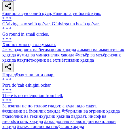
Ғалвирга сув солиб қўяр, Ғалвирга ун босиб қўяр.
* * *
Gʼalvirga suv solib qoʼyar, Gʼalvirga un bosib qoʼyar.
* * *
Go round in small circles.
* * *
Хлопот много, толку мало.
#самарадорлик ва бесамарлик ҳақида
#имкон ва имконсизлик
ҳақида
#умид ва умидсизлик ҳақида
#меъёр ва меъёрсизлик
ҳақида
#эҳтиёткорлик ва эҳтиётсизлик ҳақида
Пора дўзаҳ эшигини очар.
* * *
Pora do‘zah eshigini ochar.
* * *
There is no redemption from hell.
* * *
За взятки не по голове гладят, а куда надо садят.
#яхшилик ва ёмонлик ҳақида
#тўғрилик ва эгрилик ҳақида
#ҳалоллик ва текинхўрлик ҳақида
#адолат, инсоф ва
инсофсизлик ҳақида
#амалдорлар ва авом дин вакиллари
ҳақида
#таъмагирлик ва очкўзлик ҳақида