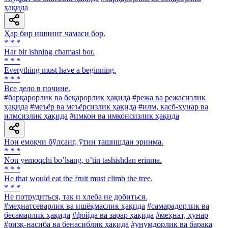
ҳақида
Ҳар бир ишнинг чамаси бор.
* * *
Har bir ishning chamasi bor.
* * *
Everything must have a beginning.
* * *
Все дело в почине.
#барқарорлик ва беқарорлик ҳақида
#режа ва режасизлик
ҳақида
#меъёр ва меъёрсизлик ҳақида
#илм, касб-ҳунар ва
илмсизлик ҳақида
#имкон ва имконсизлик ҳақида
Нон емоқчи бўлсанг, ўтин ташишдан эринма.
* * *
Non yemoqchi boʼlsang, oʼtin tashishdan erinma.
* * *
He that would eat the fruit must climb the tree.
* * *
He потрудиться, так и хлеба не добиться.
#меҳнатсеварлик ва ишёқмаслик ҳақида
#самарадорлик ва
бесамарлик ҳақида
#фойда ва зарар ҳақида
#меҳнат, ҳунар
#ризқ-насиба ва бенасиблик ҳақида
#унумдорлик ва барака