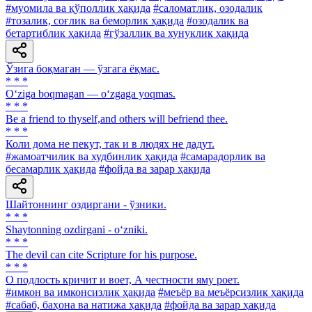
#муомила ва қўполлик ҳақида
#саломатлик, озодалик
#тозалик, соғлик ва беморлик ҳақида
#озодалик ва
бетартиблик ҳақида
#гўзаллик ва хунуклик ҳақида
Ўзига боқмаган — ўзгага ёқмас.
* * *
O‘ziga boqmagan — o‘zgaga yoqmas.
* * *
Be a friend to thyself,and others will befriend thee.
* * *
Коли дома не пекут, так и в людях не дадут.
#жамоатчилик ва худбинлик ҳақида
#самарадорлик ва
бесамарлик ҳақида
#фойда ва зарар ҳақида
Шайтоннинг оздиргани - ўзники.
* * *
Shaytonning ozdirgani - o‘zniki.
* * *
The devil can cite Scripture for his purpose.
* * *
О подлость кричит и воет, А честности яму роет.
#имкон ва имконсизлик ҳақида
#меъёр ва меъёрсизлик ҳақида
#сабаб, баҳона ва натижа ҳақида
#фойда ва зарар ҳақида