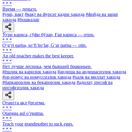
* * *
Время — деньги.
#умр, вақт
#вақт ва фурсат қадри ҳақида
#фойда ва зарар
ҳақида
#бошқалар
Ўғри қариса, сўфи бўлар, Ғар қариса — отин.
* * *
O‘g‘ri qarisa, so‘fi bo‘lar, G‘ar qarisa — otin.
* * *
An old poacher makes the best keeper.
* * *
Нет лучше лесника, чем бывший браконьер.
#ёшлик ва қарилик ҳақида
#андиша ва андишасизлик ҳақида
#ор-номус ва номуссизлик ҳақида
#халқ ва миллат ҳақида
#барқарорлик ва беқарорлик ҳақида
#адолат, инсоф ва
инсофсизлик ҳақида
Отангга ақл ўргатма.
* * *
Otangga aql oʼrgatma.
* * *
Teach your grandmother to suck eggs.
* * *