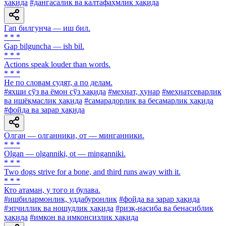
ҳақида
#дангасалик ва калтафаҳмлик ҳақида
Гап билгунча — иш бил.
* * *
Gap bilguncha — ish bil.
* * *
Actions speak louder than words.
* * *
He по словам судят, а по делам.
#яхши сўз ва ёмон сўз ҳақида
#меҳнат, ҳунар
#меҳнатсеварлик
ва ишёқмаслик ҳақида
#самарадорлик ва бесамарлик ҳақида
#фойда ва зарар ҳақида
Олган — олганники, от — минганники.
* * *
Olgan — olganniki, ot — minganniki.
* * *
Two dogs strive for a bone, and third runs away with it.
* * *
Кто атаман, у того и булава.
#ишбилармонлик, уддабуронлик
#фойда ва зарар ҳақида
#эпчиллик ва ношудлик ҳақида
#ризқ-насиба ва бенасиблик
ҳақида
#имкон ва имконсизлик ҳақида