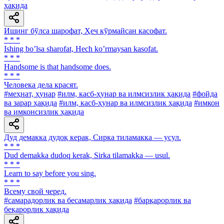
ҳақида
Ишинг бўлса шарофат, Ҳеч кўрмайсан касофат.
* * *
Ishing boʼlsa sharofat, Hech koʼrmaysan kasofat.
* * *
Handsome is that handsome does.
* * *
Человека дела красят.
#меҳнат, ҳунар
#илм, касб-ҳунар ва илмсизлик ҳақида
#фойда
ва зарар ҳақида
#илм, касб-ҳунар ва илмсизлик ҳақида
#имкон
ва имконсизлик ҳақида
Дуд демакка дудоқ керак, Сирка тиламакка — усул.
* * *
Dud demakka dudoq kerak, Sirka tilamakka — usul.
* * *
Learn to say before you sing.
* * *
Всему свой черед.
#самарадорлик ва бесамарлик ҳақида
#барқарорлик ва
беқарорлик ҳақида