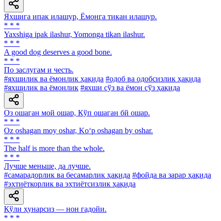
Яхшига ипак илашур, Ёмонга тикан илашур.
* * *
Yaxshiga ipak ilashur, Yomonga tikan ilashur.
* * *
A good dog deserves a good bone.
* * *
По заслугам и честь.
#яхшилик ва ёмонлик ҳақида
#одоб ва одобсизлик ҳақида
#яхшилик ва ёмонлик
#яхши сўз ва ёмон сўз ҳақида
Оз ошаган мой ошар, Кўп ошаган бй ошар.
* * *
Oz oshagan moy oshar, Ko‘p oshagan by oshar.
* * *
The half is more than the whole.
* * *
Лучше меньше, да лучше.
#самарадорлик ва бесамарлик ҳақида
#фойда ва зарар ҳақида
#эҳтиёткорлик ва эҳтиётсизлик ҳақида
Қўли ҳунарсиз — нон гадойи.
* * *