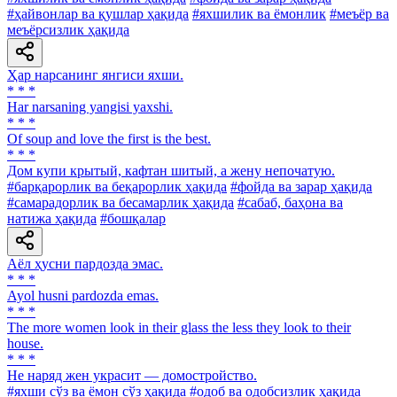
#ҳайвонлар ва қушлар ҳақида
#яхшилик ва ёмонлик
#меъёр ва
меъёрсизлик ҳақида
Ҳар нарсанинг янгиси яхши.
* * *
Har narsaning yangisi yaxshi.
* * *
Of soup and love the first is the best.
* * *
Дом купи крытый, кафтан шитый, а жену непочатую.
#барқарорлик ва беқарорлик ҳақида
#фойда ва зарар ҳақида
#самарадорлик ва бесамарлик ҳақида
#сабаб, баҳона ва
натижа ҳақида
#бошқалар
Аёл ҳусни пардозда эмас.
* * *
Ayol husni pardozda emas.
* * *
The more women look in their glass the less they look to their
house.
* * *
He наряд жен украсит — домостройство.
#яхши сўз ва ёмон сўз ҳақида
#одоб ва одобсизлик ҳақида