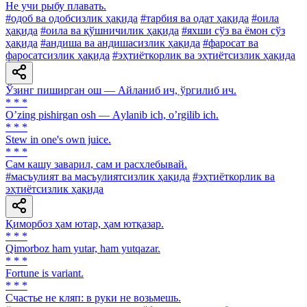
He учи рыбу плавать.
#одоб ва одобсизлик ҳақида
#тарбия ва одат ҳақида
#оила
ҳақида
#оила ва қўшничилик ҳақида
#яхши сўз ва ёмон сўз
ҳақида
#андиша ва андишасизлик ҳақида
#фаросат ва
фаросатсизлик ҳақида
#эҳтиёткорлик ва эҳтиётсизлик ҳақида
Ўзинг пиширган ош — Айланиб ич, ўргилиб ич.
* * *
Oʼzing pishirgan osh — Аylanib ich, oʼrgilib ich.
* * *
Stew in one's own juice.
* * *
Сам кашу заварил, сам и расхлебывай.
#масъулият ва масъулиятсизлик ҳақида
#эҳтиёткорлик ва
эҳтиётсизлик ҳақида
Қиморбоз ҳам ютар, ҳам ютқазар.
* * *
Qimorboz ham yutar, ham yutqazar.
* * *
Fortune is variant.
* * *
Счастье не кляп: в руки не возьмешь.