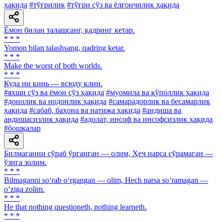
ҳақида
#тўғрилик
#тўғри сўз ва ёлғончилик ҳақида
Ёмон билан талашсанг, қадринг кетар.
* * *
Yomon bilan talashsang, qadring ketar.
* * *
Make the worst of both worlds.
* * *
Куда ни кинь — всюду клин.
#яхши сўз ва ёмон сўз ҳақида
#муомила ва қўполлик ҳақида
#донолик ва нодонлик ҳақида
#самарадорлик ва бесамарлик
ҳақида
#сабаб, баҳона ва натижа ҳақида
#андиша ва
андишасизлик ҳақида
#адолат, инсоф ва инсофсизлик ҳақида
#бошқалар
Билмаганни сўраб ўрганган — олим, Ҳеч нарса сўрамаган —
ўзига золим.
* * *
Bilmaganni so‘rab o‘rgangan — olim, Hech narsa so‘ramagan —
o‘ziga zolim.
* * *
He that nothing questioneth, nothing learneth.
* * *