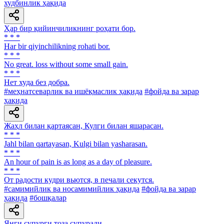
худбинлик ҳақида
Ҳар бир қийинчиликнинг роҳати бор.
* * *
Har bir qiyinchilikning rohati bor.
* * *
No great. loss without some small gain.
* * *
Нет худа без добра.
#меҳнатсеварлик ва ишёқмаслик ҳақида
#фойда ва зарар
ҳақида
Жаҳл билан қартаясан, Кулги билан яшарасан.
* * *
Jahl bilan qartayasan, Kulgi bilan yasharasan.
* * *
An hour of pain is as long as a day of pleasure.
* * *
От радости кудри вьются, в печали секутся.
#самимийлик ва носамимийлик ҳақида
#фойда ва зарар
ҳақида
#бошқалар
Янги супурги тоза супуради.