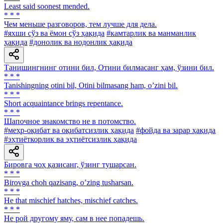
Least said soonest mended.
* * *
Чем меньше разговоров, тем лучше для дела.
#яхши сўз ва ёмон сўз ҳақида
#камтарлик ва манманлик
ҳақида
#донолик ва нодонлик ҳақида
Танишингнинг отини бил, Отини билмасанг ҳам, ўзини бил.
* * *
Tanishingning otini bil, Otini bilmasang ham, oʼzini bil.
* * *
Short acquaintance brings repentance.
* * *
Шапочное знакомство не в потомство.
#меҳр-оқибат ва оқибатсизлик ҳақида
#фойда ва зарар ҳақида
#эҳтиёткорлик ва эҳтиётсизлик ҳақида
Бировга чоҳ қазисанг, ўзинг тушарсан.
* * *
Birovga choh qazisang, oʼzing tusharsan.
* * *
He that mischief hatches, mischief catches.
* * *
He рой другому яму, сам в нее попадешь.