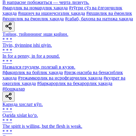
В напрасне побожиться — черта лизнуть.
#мардлик ва номардлик ҳақида
#тўғри сўз ва ёлғончилик
ҳақида
#ишонч ва ишончсизлик ҳақида
#яхшилик ва ёмонлик
#яхшилик ва ёмонлик ҳақида
#сабаб, баҳона ва натижа ҳақида
Тийин, тийиннинг иши қийин.
* * *
Tiyin, tiyinning ishi qiyin.
* * *
In for a penny, in for a pound.
* * *
Назвался груздем, полезай в кузов.
#фақирлик ва бойлик ҳақида
#ризқ-насиба ва бенасиблик
ҳақида
#тежамкорлик ва исрофгарчилик ҳақида
#қудрат ва
ожизлик ҳақида
#барқарорлик ва беқарорлик ҳақида
#бошқалар
Қарида хислат кўп.
* * *
Qarida xislat ko‘p.
* * *
The spirit is willing, but the flesh is weak.
* * *