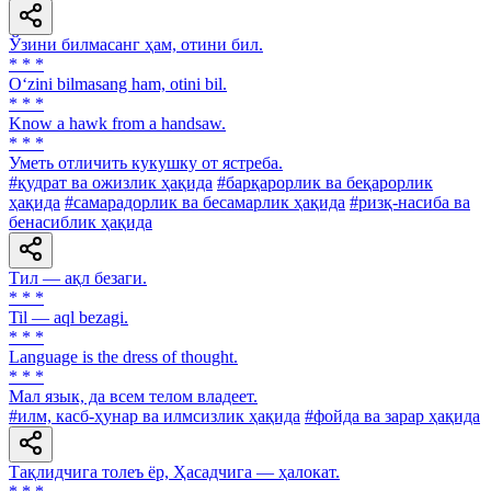
Ўзини билмасанг ҳам, отини бил.
* * *
O‘zini bilmasang ham, otini bil.
* * *
Know а hawk from a handsaw.
* * *
Уметь отличить кукушку от ястреба.
#қудрат ва ожизлик ҳақида
#барқарорлик ва беқарорлик
ҳақида
#самарадорлик ва бесамарлик ҳақида
#ризқ-насиба ва
бенасиблик ҳақида
Тил — ақл безаги.
* * *
Til — aql bezagi.
* * *
Language is the dress of thought.
* * *
Мал язык, да всем телом владеет.
#илм, касб-ҳунар ва илмсизлик ҳақида
#фойда ва зарар ҳақида
Тақлидчига толеъ ёр, Ҳасадчига — ҳалокат.