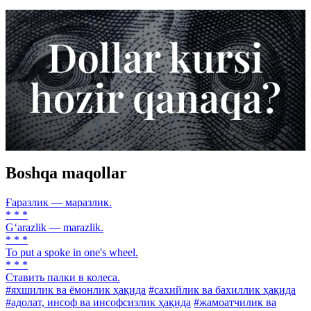
Boshqa maqollar
Ғаразлик — маразлик.
* * *
G‘arazlik — marazlik.
* * *
To put a spoke in one's wheel.
* * *
Ставить палки в колеса.
#яхшилик ва ёмонлик ҳақида
#сахийлик ва бахиллик ҳақида
#адолат, инсоф ва инсофсизлик ҳақида
#жамоатчилик ва