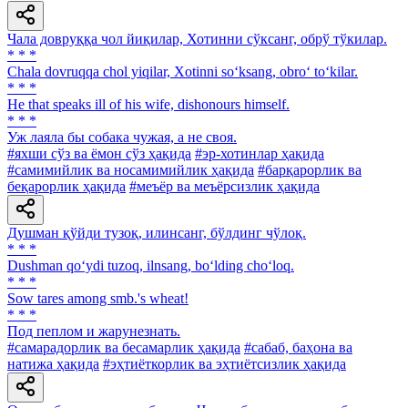
Чала довруққа чол йиқилар, Хотинни сўксанг, обрў тўкилар.
* * *
Chala dovruqqa chol yiqilar, Xotinni so‘ksang, obro‘ to‘kilar.
* * *
He that speaks ill of his wife, dishonours himself.
* * *
Уж лаяла бы собака чужая, а не своя.
#яхши сўз ва ёмон сўз ҳақида
#эр-хотинлар ҳақида
#самимийлик ва носамимийлик ҳақида
#барқарорлик ва
беқарорлик ҳақида
#меъёр ва меъёрсизлик ҳақида
Душман қўйди тузоқ, илинсанг, бўлдинг чўлоқ.
* * *
Dushman qo‘ydi tuzoq, ilnsang, bo‘lding cho‘loq.
* * *
Sow tares among smb.'s wheat!
* * *
Под пеплом и жарунезнать.
#самарадорлик ва бесамарлик ҳақида
#сабаб, баҳона ва
натижа ҳақида
#эҳтиёткорлик ва эҳтиётсизлик ҳақида