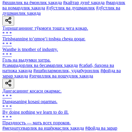
#яхшилик ва ёмонлик ҳақида
#қайтар дунё ҳақида
#мардлик
ва номардлик ҳақида
#дўстлик ва душманлик
#дўстлик ва
душманлик ҳақида
Тиришганнинг тўқмоғи тошга чега қоқар.
* * *
Tirishganning to‘qmog‘i toshga chega qoqar.
* * *
Wanthe is tmother of industry.
* * *
Голь на выдумки хитра.
#самарадорлик ва бесамарлик ҳақида
#сабаб, баҳона ва
натижа ҳақида
#ишбилармонлик, уддабуронлик
#фойда ва
зарар ҳақида
#эпчиллик ва ношудлик ҳақида
Дангасанинг косаси оқармас.
* * *
Dangasaning kosasi oqarmas.
* * *
By doing nothing we learn to do ill.
* * *
Праздность — мать всех пороков.
#меҳнатсеварлик ва ишёқмаслик ҳақида
#фойда ва зарар