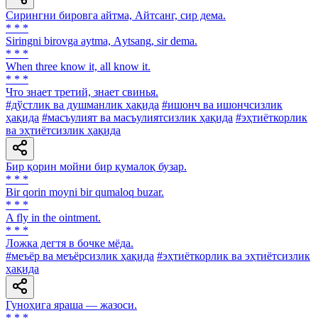
Сирингни бировга айтма, Айтсанг, сир дема.
* * *
Siringni birovga aytma, Аytsang, sir dema.
* * *
When three know it, all know it.
* * *
Что знает третий, знает свинья.
#дўстлик ва душманлик ҳақида
#ишонч ва ишончсизлик
ҳақида
#масъулият ва масъулиятсизлик ҳақида
#эҳтиёткорлик
ва эҳтиётсизлик ҳақида
Бир қорин мойни бир қумалоқ бузар.
* * *
Bir qorin moyni bir qumaloq buzar.
* * *
A fly in the ointment.
* * *
Ложка дегтя в бочке мёда.
#меъёр ва меъёрсизлик ҳақида
#эҳтиёткорлик ва эҳтиётсизлик
ҳақида
Гуноҳига яраша — жазоси.
* * *