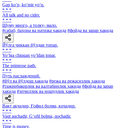
Gap ko‘p, ko‘mir yo‘q.
* * *
All talk and no cider.
* * *
Шуму много, а толку- мало.
#сабаб, баҳона ва натижа ҳақида
#фойда ва зарар ҳақида
Йўлга чиққан йўлдан топар.
* * *
Yo‘lga chiqqan yo‘ldan topar.
* * *
The primrose path.
* * *
Путь наслаждений.
#йўл ва йўлдош ҳақида
#режа ва режасизлик ҳақида
#тажрибакорлик ва калтабинлик ҳақида
#фойда ва зарар
ҳақида
#эпчиллик ва ношудлик ҳақида
Вақт ақчадир, Ғофил болма, қочадир.
* * *
Vaqt aqchadir, G‘ofil bolma, qochadir.
* * *
Time is money.