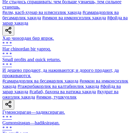
He стыдись спрашивать: чем больше узнаешь, тем сильнее
станешь.
#илм, касб-ҳунар ва илмсизлик ҳақида
#самарадорлик ва
бесамарлик ҳақида
#имкон ва имконсизлик ҳақида
#фойда ва
зарар ҳақида
Ҳар чинордан бир япроқ.
* * *
Har chinordan bir yaproq.
* * *
Small profits and quick returns.
* * *
И дешево продают, да наживаются; и дорого продают, да
проживаются.
#самарадорлик ва бесамарлик ҳақида
#имкон ва имконсизлик
ҳақида
#тажрибакорлик ва калтабинлик ҳақида
#фойда ва
зарар ҳақида
#сабаб, баҳона ва натижа ҳақида
#қудрат ва
ожизлик ҳақида
#имкон, тушкунлик
Гумонсираган—ҳадиксираган.
* * *
Gumonsiragan—hadiksiragan.
* * *