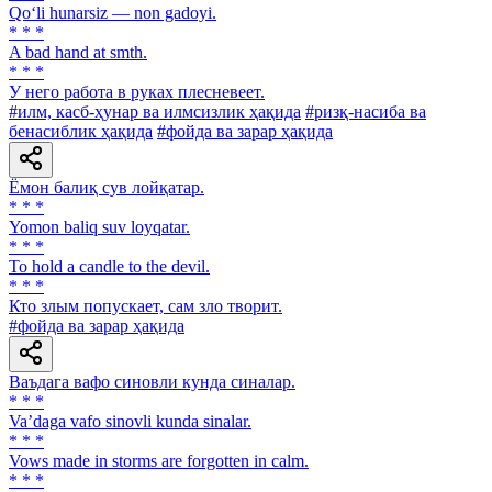
Qo‘li hunarsiz — non gadoyi.
* * *
A bad hand at smth.
* * *
У него работа в руках плесневеет.
#илм, касб-ҳунар ва илмсизлик ҳақида
#ризқ-насиба ва
бенасиблик ҳақида
#фойда ва зарар ҳақида
Ёмон балиқ сув лойқатар.
* * *
Yomon baliq suv loyqatar.
* * *
To hold a candle to the devil.
* * *
Кто злым попускает, сам зло творит.
#фойда ва зарар ҳақида
Ваъдага вафо синовли кунда синалар.
* * *
Va’daga vafo sinovli kunda sinalar.
* * *
Vows made in storms are forgotten in calm.
* * *