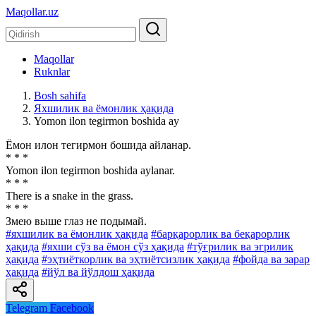
Maqollar.uz
Maqollar
Ruknlar
Bosh sahifa
Яхшилик ва ёмонлик ҳақида
Yomon ilon tegirmon boshida ay
Ёмон илон тегирмон бошида айланар.
* * *
Yomon ilon tegirmon boshida aylanar.
* * *
There is a snake in the grass.
* * *
Змею выше глаз не подымай.
#яхшилик ва ёмонлик ҳақида
#барқарорлик ва беқарорлик
ҳақида
#яхши сўз ва ёмон сўз ҳақида
#тўғрилик ва эгрилик
ҳақида
#эҳтиёткорлик ва эҳтиётсизлик ҳақида
#фойда ва зарар
ҳақида
#йўл ва йўлдош ҳақида
Telegram
Facebook