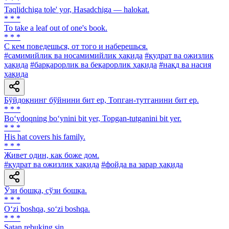
* * *
Taqlidchiga tole' yor, Hasadchiga — halokat.
* * *
To take a leaf out of one's book.
* * *
С кем поведешься, от того и наберешься.
#самимийлик ва носамимийлик ҳақида
#қудрат ва ожизлик
ҳақида
#барқарорлик ва беқарорлик ҳақида
#нақд ва насия
ҳақида
Бўйдоқнинг бўйнини бит ер, Топган-тутганини бит ер.
* * *
Bo‘ydoqning bo‘ynini bit yer, Topgan-tutganini bit yer.
* * *
His hat covers his family.
* * *
Живет один, как боже дом.
#қудрат ва ожизлик ҳақида
#фойда ва зарар ҳақида
Ўзи бошқа, сўзи бошқа.
* * *
O‘zi boshqa, so‘zi boshqa.
* * *
Satan rebuking sin.