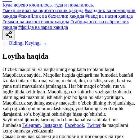
Куда дерево клонилось, туда и повалилось.
#меҳр-оқибат ва оқибатсизлик ҳақида
#мардлик ва номардлик
ҳақида
#сахийлик ва бахиллик ҳақида
#нақд ва насия ҳақида
#имкон ва имконсизлик ҳақида
#сабр-қаноат ва сабрсизлик
ҳақида
#фойда ва зарар ҳақида
← Oldingi
Keyingi →
Loyiha haqida
Oʼzbek maqollari va naqllarining eng katta toʼplami faqat
Maqollar.uz saytida. Maqollar haqida qiziqarli maʼlumotlar, batafsil
izohlari bilan. Ota-ona, vatan, mehnat, ilm, doʼstlik, sevgi, baxt va
yana turli mavzularda jamlangan. Har bir maqol oʼzbek, rus va
ingliz tilida keltirilgan. Maqollarga qoʼshimcha yozilgan izohlarda
ularning asl mazmuni, ishlatish joiz boʼlgan holatlar yoritilgan.
Maqollar.uz saytining asosiy maqsadi: oʼzbek tilining rivojlanishiga,
xalq ogʼzaki ijodini ommalashishiga, yoshlarning savodxonlik
darajasini, soʼz boyligini oshirishga hissa qoʼshishdir.
Saytimizni ijtimoiy tarmoqlarda ham kanal va sahifalari bor.
Jumladan
Telegram
,
Instagram
,
Facebook
,
Twitter
'da maqollarni
keng ommaga yetkazamiz.
Самая большая коллекция пословиц и поговорок на трёх