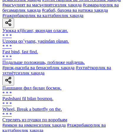
#масъулият ва масъулиятсизлик ҳақида
#самарадорлик ва
бесамарлик ҳақида
#сабаб, баҳона ва натижа ҳақида
#тажрибакорлик ва калтабинлик ҳақида
Узоққа қўйсанг, яқиндан оласан.
* * *
Uzoqqa qoʼysang, yaqindan olasan.
* * *
Fast bind, fast find.
* * *
Подальше положишь, поближе найдешь.
#ризқ-насиба ва бенасиблик ҳақида
#эҳтиёткорлик ва
эҳтиётсизлик ҳақида
Пашшани фил билан босмоқ.
* * *
Pashshani fil bilan bosmoq.
* * *
Wheel, Break a butterfly on the.
* * *
Стрелять из пушки по воробьям
#имкон ва имконсизлик ҳақида
#тажрибакорлик ва
калтабинлик ҳақида