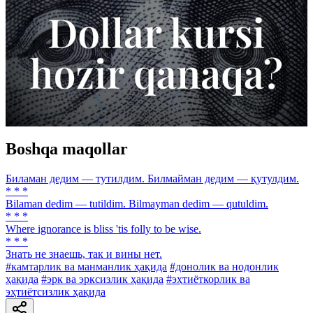
Boshqa maqollar
Биламан дедим — тутилдим. Билмайман дедим — қутулдим.
* * *
Bilaman dedim — tutildim. Bilmayman dedim — qutuldim.
* * *
Where ignorance is bliss 'tis folly to be wise.
* * *
Знать не знаешь, так и вины нет.
#камтарлик ва манманлик ҳақида
#донолик ва нодонлик
ҳақида
#эрк ва эрксизлик ҳақида
#эҳтиёткорлик ва
эҳтиётсизлик ҳақида