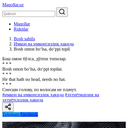
Maqollar.uz
Maqollar
Ruknlar
Bosh sahifa
Имкон ва имконсизлик ҳақида
Bosh omon bo‘lsa, do‘ppi topil
Бош омон бўлса, дўппи топилар.
* * *
Bosh omon bo‘lsa, do‘ppi topilar.
* * *
He that hath no head, needs no hat.
* * *
Снесши голову, по волосам не плачут.
#имкон ва имконсизлик ҳақида
#эҳтиёткорлик ва
эҳтиётсизлик ҳақида
Telegram
Facebook