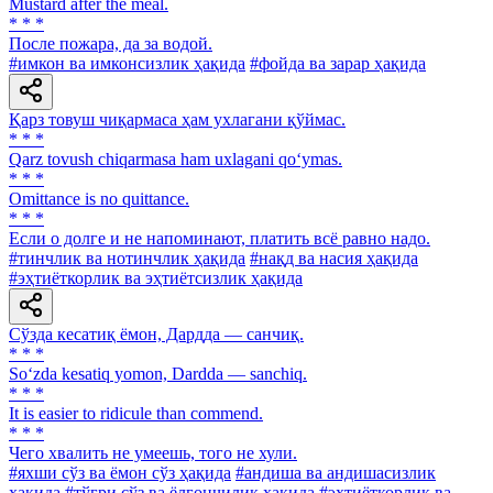
Mustard after the meal.
* * *
После пожара, да за водой.
#имкон ва имконсизлик ҳақида
#фойда ва зарар ҳақида
Қарз товуш чиқармаса ҳам ухлагани қўймас.
* * *
Qarz tovush chiqarmasa ham uxlagani qo‘ymas.
* * *
Omittance is no quittance.
* * *
Если о долге и не напоминают, платить всё равно надо.
#тинчлик ва нотинчлик ҳақида
#нақд ва насия ҳақида
#эҳтиёткорлик ва эҳтиётсизлик ҳақида
Сўзда кесатиқ ёмон, Дардда — санчиқ.
* * *
So‘zda kesatiq yomon, Dardda — sanchiq.
* * *
It is easier to ridicule than commend.
* * *
Чего хвалить не умеешь, того не хули.
#яхши сўз ва ёмон сўз ҳақида
#андиша ва андишасизлик
ҳақида
#тўғри сўз ва ёлғончилик ҳақида
#эҳтиёткорлик ва