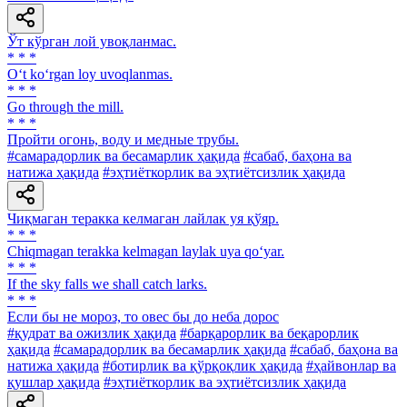
Ўт кўрган лой увоқланмас.
* * *
O‘t ko‘rgan loy uvoqlanmas.
* * *
Go through the mill.
* * *
Пройти огонь, воду и медные трубы.
#самарадорлик ва бесамарлик ҳақида
#сабаб, баҳона ва
натижа ҳақида
#эҳтиёткорлик ва эҳтиётсизлик ҳақида
Чиқмаган теракка келмаган лайлак уя қўяр.
* * *
Chiqmagan terakka kelmagan laylak uya qo‘yar.
* * *
If the sky falls we shall catch larks.
* * *
Если бы не мороз, то овес бы до неба дорос
#қудрат ва ожизлик ҳақида
#барқарорлик ва беқарорлик
ҳақида
#самарадорлик ва бесамарлик ҳақида
#сабаб, баҳона ва
натижа ҳақида
#ботирлик ва қўрқоқлик ҳақида
#ҳайвонлар ва
қушлар ҳақида
#эҳтиёткорлик ва эҳтиётсизлик ҳақида