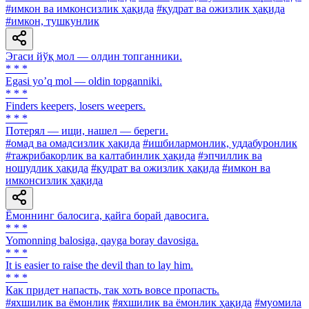
#имкон ва имконсизлик ҳақида
#қудрат ва ожизлик ҳақида
#имкон, тушкунлик
Эгаси йўқ мол — олдин топганники.
* * *
Egasi yoʼq mol — oldin topganniki.
* * *
Finders keepers, losers weepers.
* * *
Потерял — ищи, нашел — береги.
#омад ва омадсизлик ҳақида
#ишбилармонлик, уддабуронлик
#тажрибакорлик ва калтабинлик ҳақида
#эпчиллик ва
ношудлик ҳақида
#қудрат ва ожизлик ҳақида
#имкон ва
имконсизлик ҳақида
Ёмоннинг балосига, қайга борай давосига.
* * *
Yomonning balosiga, qayga boray davosiga.
* * *
It is easier to raise the devil than to lay him.
* * *
Как придет напасть, так хоть вовсе пропасть.
#яхшилик ва ёмонлик
#яхшилик ва ёмонлик ҳақида
#муомила