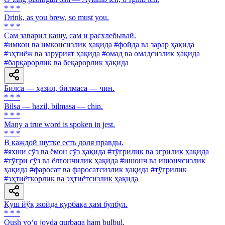
* * *
Drink, аs you brew, so must you.
* * *
Сам заварил кашу, сам и расхлебывай.
#имкон ва имконсизлик ҳақида
#фойда ва зарар ҳақида
#эҳтиёж ва зарурият ҳақида
#омад ва омадсизлик ҳақида
#барқарорлик ва беқарорлик ҳақида
Билса — ҳазил, билмаса — чин.
* * *
Bilsa — hazil, bilmasa — chin.
* * *
Many a true word is spoken in jest.
* * *
В каждой шутке есть доля правды.
#яхши сўз ва ёмон сўз ҳақида
#тўғрилик ва эгрилик ҳақида
#тўғри сўз ва ёлғончилик ҳақида
#ишонч ва ишончсизлик
ҳақида
#фаросат ва фаросатсизлик ҳақида
#тўғрилик
#эҳтиёткорлик ва эҳтиётсизлик ҳақида
Қуш йўқ жойда қурбақа ҳам булбул.
* * *
Qush yo‘q joyda qurbaqa ham bulbul.