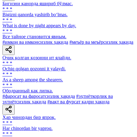
Бигизни қанорда яшириб бўлмас.
* * *
Bigizni qanorda yashirib bo‘lmas.
* * *
What is done by night appears by day.
* * *
Все тайное становится явным.
#имкон ва имконсизлик ҳақида
#меъёр ва меъёрсизлик ҳақида
Очиқ қолган қозонни ит ялайди.
* * *
Ochiq qolgan qozonni it yalaydi.
* * *
As a sheep among the shearers.
* * *
Ободранный как липка.
#фаросат ва фаросатсизлик ҳақида
#эҳтиёткорлик ва
эҳтиётсизлик ҳақида
#вақт ва фурсат қадри ҳақида
Ҳар чинордан бир япроқ.
* * *
Har chinordan bir yaproq.
* * *