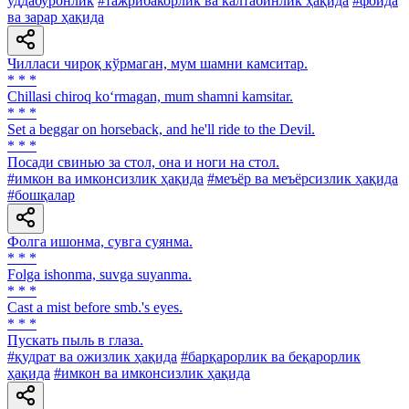
уддабуронлик
#тажрибакорлик ва калтабинлик ҳақида
#фойда
ва зарар ҳақида
Чилласи чироқ кўрмаган, мум шамни камситар.
* * *
Chillasi chiroq ko‘rmagan, mum shamni kamsitar.
* * *
Set a beggar on horseback, and he'll ride to the Devil.
* * *
Посади свинью за стол, она и ноги на стол.
#имкон ва имконсизлик ҳақида
#меъёр ва меъёрсизлик ҳақида
#бошқалар
Фолга ишонма, сувга суянма.
* * *
Folga ishonma, suvga suyanma.
* * *
Cast a mist before smb.'s eyes.
* * *
Пускать пыль в глаза.
#қудрат ва ожизлик ҳақида
#барқарорлик ва беқарорлик
ҳақида
#имкон ва имконсизлик ҳақида