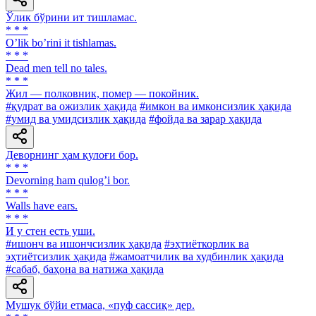
Ўлик бўрини ит тишламас.
* * *
Oʼlik boʼrini it tishlamas.
* * *
Dead men tell no tales.
* * *
Жил — полковник, помер — покойник.
#қудрат ва ожизлик ҳақида
#имкон ва имконсизлик ҳақида
#умид ва умидсизлик ҳақида
#фойда ва зарар ҳақида
Деворнинг ҳам қулоғи бор.
* * *
Devorning ham qulogʼi bor.
* * *
Walls have ears.
* * *
И у стен есть уши.
#ишонч ва ишончсизлик ҳақида
#эҳтиёткорлик ва
эҳтиётсизлик ҳақида
#жамоатчилик ва худбинлик ҳақида
#сабаб, баҳона ва натижа ҳақида
Мушук бўйи етмаса, «пуф сассиқ» дер.