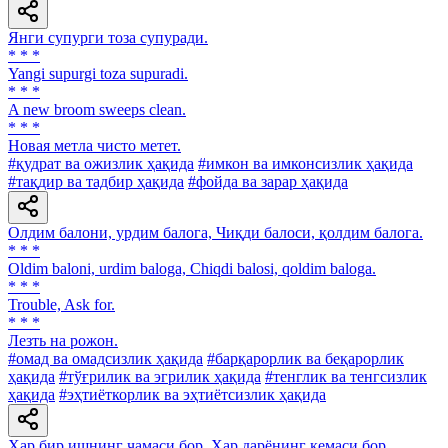
Янги супурги тоза супуради.
* * *
Yangi supurgi toza supuradi.
* * *
A new broom sweeps clean.
* * *
Новая метла чисто метет.
#қудрат ва ожизлик ҳақида
#имкон ва имконсизлик ҳақида
#тақдир ва тадбир ҳақида
#фойда ва зарар ҳақида
Олдим балони, урдим балога, Чиқди балоси, қолдим балога.
* * *
Oldim baloni, urdim baloga, Chiqdi balosi, qoldim baloga.
* * *
Trouble, Ask for.
* * *
Лезть на рожон.
#омад ва омадсизлик ҳақида
#барқарорлик ва беқарорлик
ҳақида
#тўғрилик ва эгрилик ҳақида
#тенглик ва тенгсизлик
ҳақида
#эҳтиёткорлик ва эҳтиётсизлик ҳақида
Ҳар бир ишнинг чамаси бор, Ҳар дарёнинг кемаси бор.