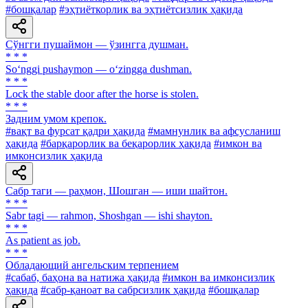
#бошқалар
#эҳтиёткорлик ва эҳтиётсизлик ҳақида
Сўнгги пушаймон — ўзингга душман.
* * *
So‘nggi pushaymon — o‘zingga dushman.
* * *
Lock the stable door after the horse is stolen.
* * *
Задним умом крепок.
#вақт ва фурсат қадри ҳақида
#мамнунлик ва афсусланиш
ҳақида
#барқарорлик ва беқарорлик ҳақида
#имкон ва
имконсизлик ҳақида
Сабр таги — раҳмон, Шошган — иши шайтон.
* * *
Sabr tagi — rahmon, Shoshgan — ishi shayton.
* * *
As patient as job.
* * *
Обладающий ангельским терпением
#сабаб, баҳона ва натижа ҳақида
#имкон ва имконсизлик
ҳақида
#сабр-қаноат ва сабрсизлик ҳақида
#бошқалар