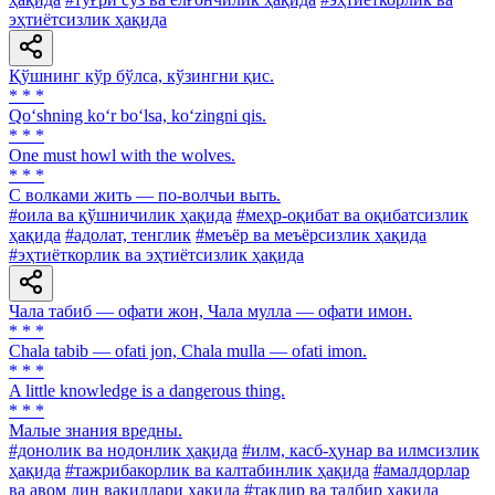
эҳтиётсизлик ҳақида
Қўшнинг кўр бўлса, кўзингни қис.
* * *
Qo‘shning ko‘r bo‘lsa, ko‘zingni qis.
* * *
One must howl with the wolves.
* * *
С волками жить — по-волчьи выть.
#оила ва қўшничилик ҳақида
#меҳр-оқибат ва оқибатсизлик
ҳақида
#адолат, тенглик
#меъёр ва меъёрсизлик ҳақида
#эҳтиёткорлик ва эҳтиётсизлик ҳақида
Чала табиб — офати жон, Чала мулла — офати имон.
* * *
Chala tabib — ofati jon, Chala mulla — ofati imon.
* * *
A little knowledge is a dangerous thing.
* * *
Малые знания вредны.
#донолик ва нодонлик ҳақида
#илм, касб-ҳунар ва илмсизлик
ҳақида
#тажрибакорлик ва калтабинлик ҳақида
#амалдорлар
ва авом дин вакиллари ҳақида
#тақдир ва тадбир ҳақида