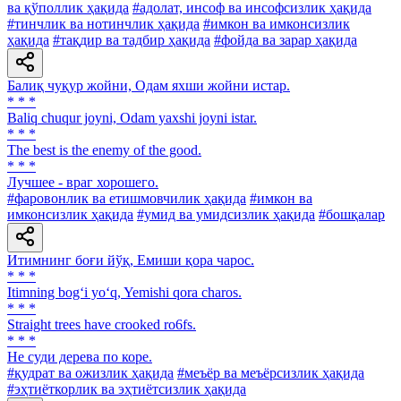
ва қўполлик ҳақида
#адолат, инсоф ва инсофсизлик ҳақида
#тинчлик ва нотинчлик ҳақида
#имкон ва имконсизлик
ҳақида
#тақдир ва тадбир ҳақида
#фойда ва зарар ҳақида
Балиқ чуқур жойни, Одам яхши жойни истар.
* * *
Baliq chuqur joyni, Odam yaxshi joyni istar.
* * *
The best is the enemy of the good.
* * *
Лучшее - враг хорошего.
#фаровонлик ва етишмовчилик ҳақида
#имкон ва
имконсизлик ҳақида
#умид ва умидсизлик ҳақида
#бошқалар
Итимнинг боғи йўқ, Емиши қора чарос.
* * *
Itimning bog‘i yo‘q, Yemishi qora charos.
* * *
Straight trees have crooked ro6fs.
* * *
He суди дерева по коре.
#қудрат ва ожизлик ҳақида
#меъёр ва меъёрсизлик ҳақида
#эҳтиёткорлик ва эҳтиётсизлик ҳақида