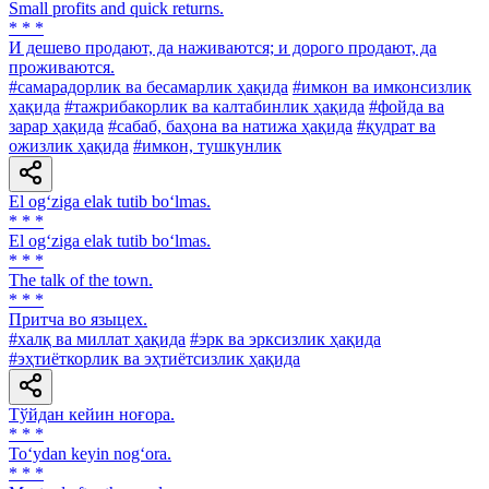
Small profits and quick returns.
* * *
И дешево продают, да наживаются; и дорого продают, да
проживаются.
#самарадорлик ва бесамарлик ҳақида
#имкон ва имконсизлик
ҳақида
#тажрибакорлик ва калтабинлик ҳақида
#фойда ва
зарар ҳақида
#сабаб, баҳона ва натижа ҳақида
#қудрат ва
ожизлик ҳақида
#имкон, тушкунлик
El og‘ziga elak tutib bo‘lmas.
* * *
El og‘ziga elak tutib bo‘lmas.
* * *
The talk of the town.
* * *
Притча во языцех.
#халқ ва миллат ҳақида
#эрк ва эрксизлик ҳақида
#эҳтиёткорлик ва эҳтиётсизлик ҳақида
Тўйдан кейин ноғора.
* * *
To‘ydan keyin nog‘ora.
* * *