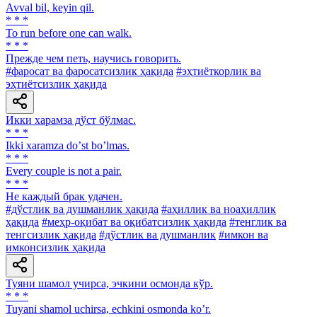
Avval bil, keyin qil.
* * *
To run before one can walk.
* * *
Прежде чем петь, научись говорить.
#фаросат ва фаросатсизлик ҳақида
#эҳтиёткорлик ва
эҳтиётсизлик ҳақида
Икки харамза дўст бўлмас.
* * *
Ikki xaramza doʼst boʼlmas.
* * *
Every couple is not a pair.
* * *
He каждый брак удачен.
#дўстлик ва душманлик ҳақида
#аҳиллик ва ноаҳиллик
ҳақида
#меҳр-оқибат ва оқибатсизлик ҳақида
#тенглик ва
тенгсизлик ҳақида
#дўстлик ва душманлик
#имкон ва
имконсизлик ҳақида
Туяни шамол учирса, эчкини осмонда кўр.
* * *
Tuyani shamol uchirsa, echkini osmonda koʼr.