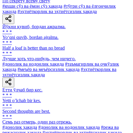
По секрету всему свету
#яхши сўз ва ёмон сўз ҳақида
#тўғри сўз ва ёлғончилик
ҳақида
#эҳтиёткорлик ва эҳтиётсизлик ҳақида
Йўқни қувиб, бордан ажралма.
* * *
Yo‘qni quvib, bordan ajralma.
* * *
Half a loaf is better than no bread
* * *
Лучше хоть что-нибудь, чем ничего.
#донолик ва нодонлик ҳақида
#таъмагирлик ва очкўзлик
ҳақида
#меъёр ва меъёрсизлик ҳақида
#эҳтиёткорлик ва
эҳтиётсизлик ҳақида
Етти ўлчаб бир кес.
* * *
Yetti oʼlchab bir kes.
* * *
Second thoughts are best.
* * *
Семь раз отмерь, один раз отрежь.
#донолик ҳақида
#донолик ва нодонлик ҳақида
#режа ва
режасизлик ҳақида
#эҳтиёткорлик ва эҳтиётсизлик ҳақида