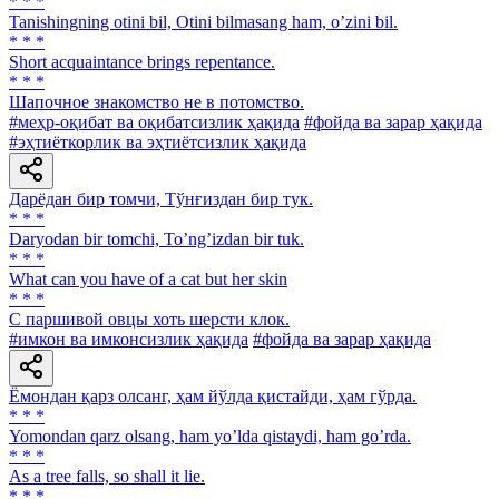
* * *
Tanishingning otini bil, Otini bilmasang ham, oʼzini bil.
* * *
Short acquaintance brings repentance.
* * *
Шапочное знакомство не в потомство.
#меҳр-оқибат ва оқибатсизлик ҳақида
#фойда ва зарар ҳақида
#эҳтиёткорлик ва эҳтиётсизлик ҳақида
Дарёдан бир томчи, Тўнғиздан бир тук.
* * *
Daryodan bir tomchi, Toʼngʼizdan bir tuk.
* * *
What can you have of a cat but her skin
* * *
С паршивой овцы хоть шерсти клок.
#имкон ва имконсизлик ҳақида
#фойда ва зарар ҳақида
Ёмондан қарз олсанг, ҳам йўлда қистайди, ҳам гўрда.
* * *
Yomondan qarz olsang, ham yoʼlda qistaydi, ham goʼrda.
* * *
As a tree falls, so shall it lie.
* * *