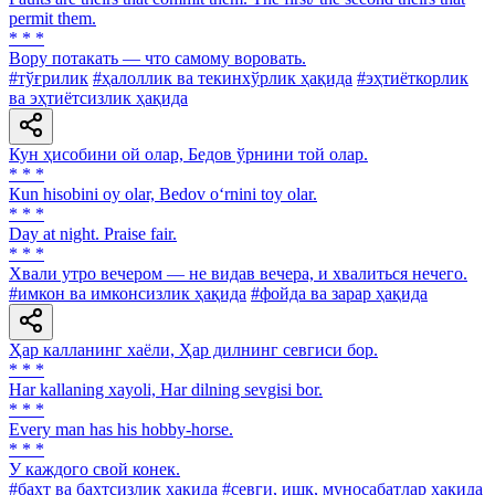
permit them.
* * *
Вору потакать — что самому воровать.
#тўғрилик
#ҳалоллик ва текинхўрлик ҳақида
#эҳтиёткорлик
ва эҳтиётсизлик ҳақида
Кун ҳисобини ой олар, Бедов ўрнини той олар.
* * *
Кun hisobini oy olar, Bedov o‘rnini toy olar.
* * *
Day at night. Praise fair.
* * *
Хвали утро вечером — не видав вечера, и хвалиться нечего.
#имкон ва имконсизлик ҳақида
#фойда ва зарар ҳақида
Ҳар калланинг хаёли, Ҳар дилнинг севгиси бор.
* * *
Har kallaning xayoli, Har dilning sevgisi bor.
* * *
Every man has his hobby-horse.
* * *
У каждого свой конек.
#бахт ва бахтсизлик ҳақида
#севги, ишқ, муносабатлар ҳақида