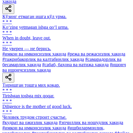
ҳақида
Кўзинг етмаган ишга қўл урма.
* * *
Ko‘zing yetmagan ishga qo‘l urma.
* * *
When in doubt, leave out.
* * *
He уверен — не берись.
#имкон ва имконсизлик ҳақида
#режа ва режасизлик ҳақида
#тажрибакорлик ва калтабинлик ҳақида
#самарадорлик ва
бесамарлик ҳақида
#сабаб, баҳона ва натижа ҳақида
#ишонч
ва ишончсизлик ҳақида
Тиришган тошга мих қоқар.
* * *
Tirishgan toshga mix qoqar.
* * *
Diligence is the mother of good luck.
* * *
Человек трудом строит счастье.
#қудрат ва ожизлик ҳақида
#эпчиллик ва ношудлик ҳақида
#имкон ва имконсизлик ҳақида
#ишбилармонлик,