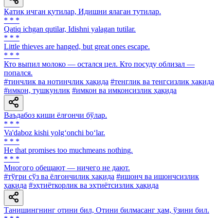
Қатиқ ичган қутилар, Идишни ялаган тутилар.
* * *
Qatiq ichgan qutilar, Idishni yalagan tutilar.
* * *
Little thieves are hanged, but great ones escape.
* * *
Кто выпил молоко — остался цел. Кто посуду облизал —
попался.
#тинчлик ва нотинчлик ҳақида
#тенглик ва тенгсизлик ҳақида
#имкон, тушкунлик
#имкон ва имконсизлик ҳақида
Ваъдабоз киши ёлғончи бўлар.
* * *
Va'daboz kishi yolg‘onchi bo‘lar.
* * *
He that promises too muchmeans nothing.
* * *
Многого обещают — ничего не дают.
#тўғри сўз ва ёлғончилик ҳақида
#ишонч ва ишончсизлик
ҳақида
#эҳтиёткорлик ва эҳтиётсизлик ҳақида
Танишингнинг отини бил, Отини билмасанг ҳам, ўзини бил.