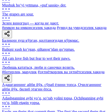
* * *
Mushuk bo‘yi yetmasa, «puf sassiq» der.
* * *
The grapes are sour.
* * *
Зелен виноград — когда не дают.
#имкон ва имконсизлик ҳақида
#умид ва умидсизлик ҳақида
Балиқни хуш кўрган, қилтаноғидан қўрқмас.
* * *
Baliqni xush ko‘rgan, qiltanog‘idan qo‘rqmas.
* * *
All cats love fish but fear to wet their paws.
* * *
Любишь кататься, люби и саночки возить.
#ботирлик, мардлик
#эҳтиёткорлик ва эҳтиётсизлик ҳақида
Адашганнинг айби йўқ, сўраб ёлини топса, Очилганнинг
айби йўқ, билиб этагин ёпса.
* * *
Adashganning aybi yo‘q, so‘rab yolini topsa, Ochilganning aybi
yo‘q, bilib etagin yopsa.
* * *
Faults are theirs that commit them. The first/ the second theirs that