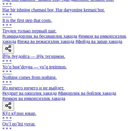
* * *
Har bir ishning chamasi bor, Har daryoning kemasi bor.
* * *
It is the first step that costs.
* * *
Труден только первый шаг.
#самарадорлик ва бесамарлик ҳақида
#имкон ва имконсизлик
ҳақида
#режа ва режасизлик ҳақида
#фойда ва зарар ҳақида
Йўқ буғдойга — йўқ тегирмон.
* * *
Yoʼq bugʼdoyga — yoʼq tegirmon.
* * *
Nothing comes from nothing.
* * *
Из ничего ничего и не выйдет.
#қудрат ва ожизлик ҳақида
#фақирлик ва бойлик ҳақида
#имкон ва имконсизлик ҳақида
Қўл қўлни ювар.
* * *
Qoʼl qoʼlni yuvar.
* * *