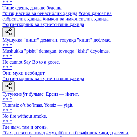
* * *
Тише едешь, дальше будешь.
#ризқ-насиба ва бенасиблик ҳақида
#сабр-қаноат ва
сабрсизлик ҳақида
#имкон ва имконсизлик ҳақида
#эҳтиёткорлик ва эҳтиётсизлик ҳақида
Мушукка "пишт” демаган, товуққа "кишт" деёлмас.
* * *
Mushukka "pisht” demagan, tovuqqa "kisht" deyolmas.
* * *
He cannot Say Bo to a goose.
* * *
Они мухи необидит.
#эҳтиёткорлик ва эҳтиётсизлик ҳақида
Тутунсиз ўт бўлмас, Ёрсиз — йигит.
* * *
Tutunsiz oʼt boʼlmas, Yorsiz — yigit.
* * *
No fire without smoke.
* * *
Где дым, там и огонь.
#бахт, севги ва омад
#муҳаббат ва бевафолик ҳақида
#севги,