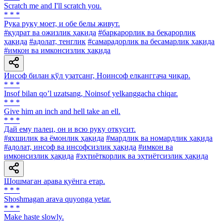
Scratch me and I'll scratch you.
* * *
Рука руку моет, и обе белы живут.
#қудрат ва ожизлик ҳақида
#барқарорлик ва беқарорлик
ҳақида
#адолат, тенглик
#самарадорлик ва бесамарлик ҳақида
#имкон ва имконсизлик ҳақида
Инсоф билан қўл узатсанг, Ноинсоф елканггача чиқар.
* * *
Insof bilan qoʼl uzatsang, Noinsof yelkanggacha chiqar.
* * *
Give him an inch and hell take an ell.
* * *
Дай ему палец, он и всю руку откусит.
#яхшилик ва ёмонлик ҳақида
#мардлик ва номардлик ҳақида
#адолат, инсоф ва инсофсизлик ҳақида
#имкон ва
имконсизлик ҳақида
#эҳтиёткорлик ва эҳтиётсизлик ҳақида
Шошмаган арава қуёнга етар.
* * *
Shoshmagan arava quyonga yetar.
* * *
Make haste slowly.