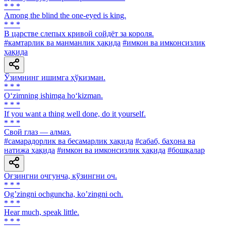
* * *
Among the blind the one-eyed is king.
* * *
В царстве слепых кривой сойдёт за короля.
#камтарлик ва манманлик ҳақида
#имкон ва имконсизлик
ҳақида
Ўзимнинг ишимга ҳўкизман.
* * *
O‘zimning ishimga ho‘kizman.
* * *
If you want a thing well done, do it yourself.
* * *
Свой глаз — алмаз.
#самарадорлик ва бесамарлик ҳақида
#сабаб, баҳона ва
натижа ҳақида
#имкон ва имконсизлик ҳақида
#бошқалар
Оғзингни очгунча, кўзингни оч.
* * *
Ogʼzingni ochguncha, koʼzingni och.
* * *
Hear much, speak little.
* * *