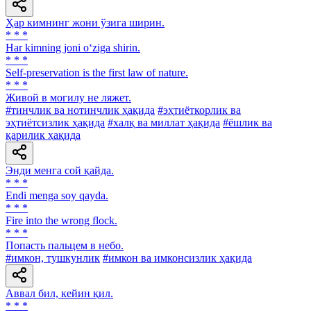
Ҳар кимнинг жони ўзига ширин.
* * *
Har kimning joni o‘ziga shirin.
* * *
Self-preservation is the first law of nature.
* * *
Живой в могилу не ляжет.
#тинчлик ва нотинчлик ҳақида
#эҳтиёткорлик ва
эҳтиётсизлик ҳақида
#халқ ва миллат ҳақида
#ёшлик ва
қарилик ҳақида
Энди менга сой қайда.
* * *
Endi menga soy qayda.
* * *
Fire into the wrong flock.
* * *
Попасть пальцем в небо.
#имкон, тушкунлик
#имкон ва имконсизлик ҳақида
Аввал бил, кейин қил.
* * *