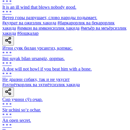
* * *
It is an ill wind that blows nobody good.
* * *
Ветер горы разрушает, слово народы подымает.
#қудрат ва ожизлик ҳақида
#барқарорлик ва беқарорлик
ҳақида
#имкон ва имконсизлик ҳақида
#меъёр ва меъёрсизлик
ҳақида
#бошқалар
Итни суяк билан урсангиз, қопмас.
* * *
Itni suyak bilan ursangiz, qopmas.
* * *
A dog will not howl if you beat him with a bone.
* * *
He дразни собаку, так и не укусит
#эҳтиёткорлик ва эҳтиётсизлик ҳақида
Сир учини сўз очар.
* * *
Sir uchini so‘z ochar.
* * *
An open secret.
* * *