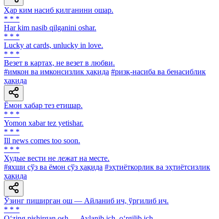
Ҳар ким насиб қилганини ошар.
* * *
Har kim nasib qilganini oshar.
* * *
Lucky at cards, unlucky in love.
* * *
Везет в картах, не везет в любви.
#имкон ва имконсизлик ҳақида
#ризқ-насиба ва бенасиблик
ҳақида
Ёмон хабар тез етишар.
* * *
Yomon xabar tez yetishar.
* * *
Ill news comes too soon.
* * *
Худые вести не лежат на месте.
#яхши сўз ва ёмон сўз ҳақида
#эҳтиёткорлик ва эҳтиётсизлик
ҳақида
Ўзинг пиширган ош — Айланиб ич, ўргилиб ич.
* * *
O‘zing pishirgan osh — Aylanib ich, o‘rgilib ich.