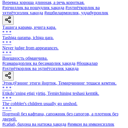
Веревка хороша длинная, а речь короткая.
#эпчиллик ва ношудлик ҳақида
#эҳтиёткорлик ва
эҳтиётсизлик ҳақида
#ишбилармонлик, уддабуронлик
Ташига қарама, ичига қара.
* * *
Tashiga qarama, ichiga qara.
* * *
Never judge from appearances.
* * *
Внешность обманчива.
#самарадорлик ва бесамарлик ҳақида
#бошқалар
#эҳтиёткорлик ва эҳтиётсизлик ҳақида
Этикдўзнинг этиги йиртиқ, Темирчининг тешаси кемтик.
* * *
Etikdoʼzning etigi yirtiq, Temirchining teshasi kemtik.
* * *
The cobbler's children usually go unshod.
* * *
Портной без кафтана, сапожник без сапогов, а плотник без
дверей.
#сабаб, баҳона ва натижа ҳақида
#имкон ва имконсизлик