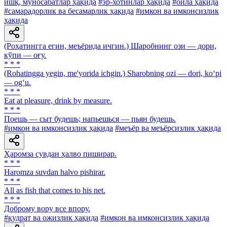
ишқ, муносабатлар ҳақида
#эр-хотинлар ҳақида
#оила ҳақида
#самарадорлик ва бесамарлик ҳақида
#имкон ва имконсизлик
ҳақида
(Роҳатингга егин, меъёрида ичгин.) Шаробнинг ози — дори,
кўпи — оғу.
* * *
(Rohatingga yegin, me'yorida ichgin.) Sharobning ozi — dori, ko‘pi
— og‘u.
* * *
Eat at pleasure, drink by measure.
* * *
Поешь — сыт будешь; напьешься — пьян будешь.
#имкон ва имконсизлик ҳақида
#меъёр ва меъёрсизлик ҳақида
Ҳаромза сувдан ҳалво пиширар.
* * *
Haromza suvdan halvo pishirar.
* * *
All as fish that comes to his net.
* * *
Доброму вору все впору.
#қудрат ва ожизлик ҳақида
#имкон ва имконсизлик ҳақида