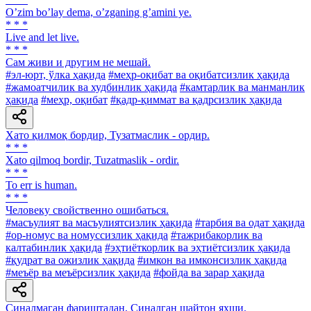
Oʼzim boʼlay dema, oʼzganing gʼamini ye.
* * *
Live and let live.
* * *
Сам живи и другим не мешай.
#эл-юрт, ўлка ҳақида
#меҳр-оқибат ва оқибатсизлик ҳақида
#жамоатчилик ва худбинлик ҳақида
#камтарлик ва манманлик
ҳақида
#меҳр, оқибат
#қадр-қиммат ва қадрсизлик ҳақида
Хато қилмоқ бордир, Тузатмаслик - ордир.
* * *
Xato qilmoq bordir, Tuzatmaslik - ordir.
* * *
To err is human.
* * *
Человеку свойственно ошибаться.
#масъулият ва масъулиятсизлик ҳақида
#тарбия ва одат ҳақида
#ор-номус ва номуссизлик ҳақида
#тажрибакорлик ва
калтабинлик ҳақида
#эҳтиёткорлик ва эҳтиётсизлик ҳақида
#қудрат ва ожизлик ҳақида
#имкон ва имконсизлик ҳақида
#меъёр ва меъёрсизлик ҳақида
#фойда ва зарар ҳақида
Синалмаган фариштадан, Синалган шайтон яхши.