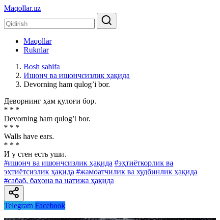
Maqollar.uz
Maqollar
Ruknlar
Bosh sahifa
Ишонч ва ишончсизлик ҳақида
Devorning ham qulogʼi bor.
Деворнинг ҳам қулоғи бор.
* * *
Devorning ham qulogʼi bor.
* * *
Walls have ears.
* * *
И у стен есть уши.
#ишонч ва ишончсизлик ҳақида
#эҳтиёткорлик ва
эҳтиётсизлик ҳақида
#жамоатчилик ва худбинлик ҳақида
#сабаб, баҳона ва натижа ҳақида
Telegram
Facebook