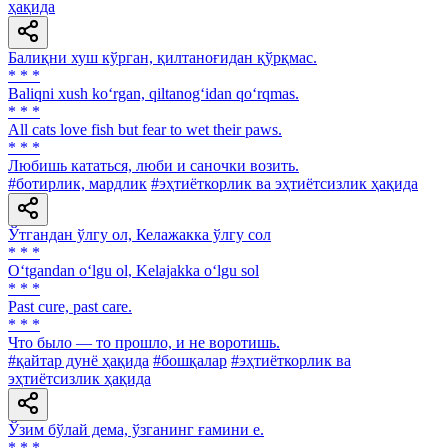
ҳақида
Балиқни хуш кўрган, қилтаноғидан қўрқмас.
* * *
Baliqni xush ko‘rgan, qiltanog‘idan qo‘rqmas.
* * *
All cats love fish but fear to wet their paws.
* * *
Любишь кататься, люби и саночки возить.
#ботирлик, мардлик
#эҳтиёткорлик ва эҳтиётсизлик ҳақида
Ўтгандан ўлгу ол, Келажакка ўлгу сол
* * *
O‘tgandan o‘lgu ol, Kelajakka o‘lgu sol
* * *
Past cure, past care.
* * *
Что было — то прошло, и не воротишь.
#қайтар дунё ҳақида
#бошқалар
#эҳтиёткорлик ва
эҳтиётсизлик ҳақида
Ўзим бўлай дема, ўзганинг ғамини е.
* * *