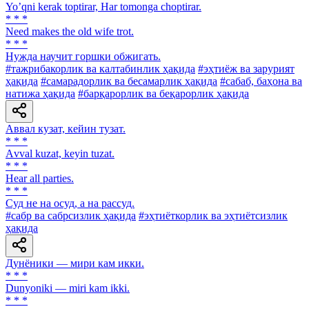
Yoʼqni kerak toptirar, Har tomonga choptirar.
* * *
Need makes the old wife trot.
* * *
Нужда научит горшки обжигать.
#тажрибакорлик ва калтабинлик ҳақида
#эҳтиёж ва зарурият
ҳақида
#самарадорлик ва бесамарлик ҳақида
#сабаб, баҳона ва
натижа ҳақида
#барқарорлик ва беқарорлик ҳақида
Аввал кузат, кейин тузат.
* * *
Аvval kuzat, keyin tuzat.
* * *
Hear all parties.
* * *
Суд не на осуд, а на рассуд.
#сабр ва сабрсизлик ҳақида
#эҳтиёткорлик ва эҳтиётсизлик
ҳақида
Дунёники — мири кам икки.
* * *
Dunyoniki — miri kam ikki.
* * *