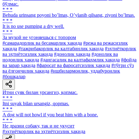
бўлмас.
* * *
Behuda urinsang poyoni boʼlmas, Oʼylanib qilsang, ziyoni boʼlmas.
* * *
It is no use pumping a dry well.
* * *
За мухой не угоняешься с топором
#самарадорлик ва бесамарлик ҳақида
#режа ва режасизлик
ҳақида
#тажрибакорлик ва калтабинлик ҳақида
#эҳтиёткорлик
ва эҳтиётсизлик ҳақида
#донолик ҳақида
#донолик ва
нодонлик ҳақида
#дангасалик ва калтафаҳмлик ҳақида
#фойда
ва зарар ҳақида
#фаросат ва фаросатсизлик ҳақида
#тўғри сўз
ва ёлғончилик ҳақида
#ишбилармонлик, уддабуронлик
#бошқалар
Итни суяк билан урсангиз, қопмас.
* * *
Itni suyak bilan ursangiz, qopmas.
* * *
A dog will not howl if you beat him with a bone.
* * *
He дразни собаку, так и не укусит
#эҳтиёткорлик ва эҳтиётсизлик ҳақида