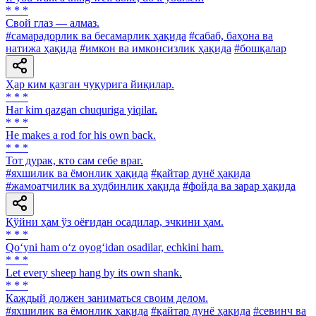
* * *
Свой глаз — алмаз.
#самарадорлик ва бесамарлик ҳақида
#сабаб, баҳона ва
натижа ҳақида
#имкон ва имконсизлик ҳақида
#бошқалар
Ҳар ким қазган чуқурига йиқилар.
* * *
Har kim qazgan chuquriga yiqilar.
* * *
He makes a rod for his own back.
* * *
Тот дурак, кто сам себе враг.
#яхшилик ва ёмонлик ҳақида
#қайтар дунё ҳақида
#жамоатчилик ва худбинлик ҳақида
#фойда ва зарар ҳақида
Қўйни ҳам ўз оёғидан осадилар, эчкини ҳам.
* * *
Qo‘yni ham o‘z oyog‘idan osadilar, echkini ham.
* * *
Let every sheep hang by its own shank.
* * *
Каждый должен заниматься своим делом.
#яхшилик ва ёмонлик ҳақида
#қайтар дунё ҳақида
#севинч ва