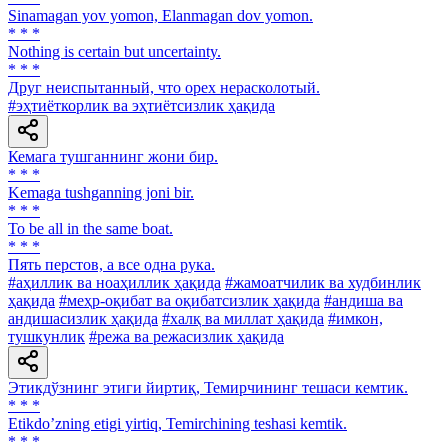
Sinamagan yov yomon, Elanmagan dov yomon.
* * *
Nothing is certain but uncertainty.
* * *
Друг неиспытанный, что орех нерасколотый.
#эҳтиёткорлик ва эҳтиётсизлик ҳақида
Кемага тушганнинг жони бир.
* * *
Kemaga tushganning joni bir.
* * *
To be all in the same boat.
* * *
Пять перстов, а все одна рука.
#аҳиллик ва ноаҳиллик ҳақида
#жамоатчилик ва худбинлик
ҳақида
#меҳр-оқибат ва оқибатсизлик ҳақида
#андиша ва
андишасизлик ҳақида
#халқ ва миллат ҳақида
#имкон,
тушкунлик
#режа ва режасизлик ҳақида
Этикдўзнинг этиги йиртиқ, Темирчининг тешаси кемтик.
* * *
Etikdoʼzning etigi yirtiq, Temirchining teshasi kemtik.
* * *