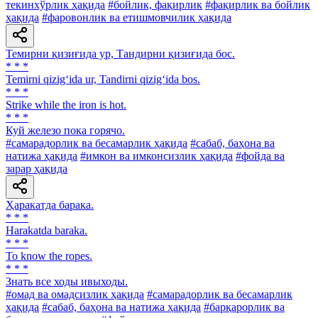
текинхўрлик ҳақида
#бойлик, фақирлик
#фақирлик ва бойлик
ҳақида
#фаровонлик ва етишмовчилик ҳақида
Темирни қизиғида ур, Тандирни қизиғида бос.
* * *
Temirni qizig‘ida ur, Tandirni qizig‘ida bos.
* * *
Strike while the iron is hot.
* * *
Куй железо пока горячо.
#самарадорлик ва бесамарлик ҳақида
#сабаб, баҳона ва
натижа ҳақида
#имкон ва имконсизлик ҳақида
#фойда ва
зарар ҳақида
Ҳаракатда барака.
* * *
Harakatda baraka.
* * *
To know the ropes.
* * *
Знать все ходы ивыходы.
#омад ва омадсизлик ҳақида
#самарадорлик ва бесамарлик
ҳақида
#сабаб, баҳона ва натижа ҳақида
#барқарорлик ва