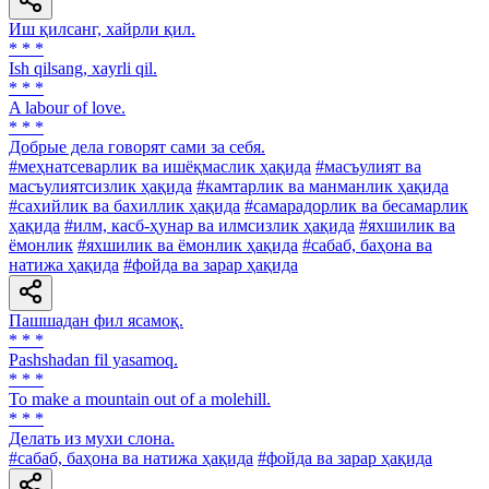
Иш қилсанг, хайрли қил.
* * *
Ish qilsang, xayrli qil.
* * *
A labour of love.
* * *
Добрые дела говорят сами за себя.
#меҳнатсеварлик ва ишёқмаслик ҳақида
#масъулият ва
масъулиятсизлик ҳақида
#камтарлик ва манманлик ҳақида
#сахийлик ва бахиллик ҳақида
#самарадорлик ва бесамарлик
ҳақида
#илм, касб-ҳунар ва илмсизлик ҳақида
#яхшилик ва
ёмонлик
#яхшилик ва ёмонлик ҳақида
#сабаб, баҳона ва
натижа ҳақида
#фойда ва зарар ҳақида
Пашшадан фил ясамоқ.
* * *
Pashshadan fil yasamoq.
* * *
To make a mountain out of a molehill.
* * *
Делать из мухи слона.
#сабаб, баҳона ва натижа ҳақида
#фойда ва зарар ҳақида