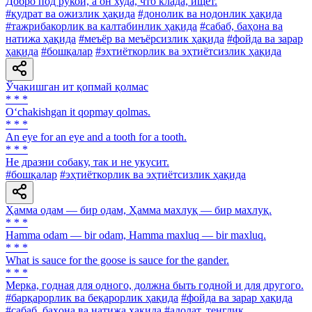
Добро под рукой, а он худа, что клада, ищет.
#қудрат ва ожизлик ҳақида
#донолик ва нодонлик ҳақида
#тажрибакорлик ва калтабинлик ҳақида
#сабаб, баҳона ва
натижа ҳақида
#меъёр ва меъёрсизлик ҳақида
#фойда ва зарар
ҳақида
#бошқалар
#эҳтиёткорлик ва эҳтиётсизлик ҳақида
Ўчакишган ит қопмай қолмас
* * *
O‘chakishgan it qopmay qolmas.
* * *
An eye for an eye and a tooth for a tooth.
* * *
He дразни собаку, так и не укусит.
#бошқалар
#эҳтиёткорлик ва эҳтиётсизлик ҳақида
Ҳамма одам — бир одам, Ҳамма махлуқ — бир махлуқ.
* * *
Hamma odam — bir odam, Hamma maxluq — bir maxluq.
* * *
What is sauce for the goose is sauce for the gander.
* * *
Мерка, годная для одного, должна быть годной и для другого.
#барқарорлик ва беқарорлик ҳақида
#фойда ва зарар ҳақида
#сабаб, баҳона ва натижа ҳақида
#адолат, тенглик