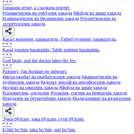
* * *
Горьким лечат, а сладким портят.
#таъмагирлик ва очкўзлик ҳақида
#фойда ва зарар ҳақида
#самарадорлик ва бесамарлик ҳақида
#эҳтиёткорлик ва
эҳтиётсизлик ҳақида
Касал жоннинг ҳаракатида, Табиб пулнинг ҳаракатида.
* * *
Kasal jonning harakatida, Tabib pulning harakatida.
* * *
God heals, and the doctor takes the fee.
* * *
Разорит, так больше не заболит.
#меҳр-оқибат ва оқибатсизлик ҳақида
#жамоатчилик ва
худбинлик ҳақида
#адолат, инсоф ва инсофсизлик ҳақида
#қудрат ва ожизлик ҳақида
#фойда ва зарар ҳақида
#саломатлик, озодалик
#тозалик, соғлик ва беморлик ҳақида
#озодалик ва бетартиблик ҳақида
#қадр-қиммат ва қадрсизлик
ҳақида
Эчки бўлсин, така бўлсин, сути бўлсин.
* * *
Echki bo‘lsin, taka bo‘lsin, suti bo‘lsin.