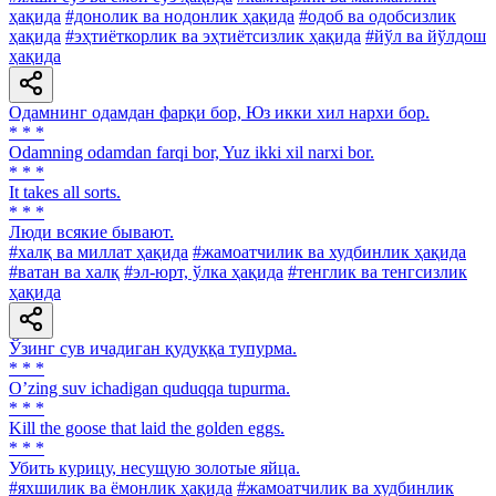
ҳақида
#донолик ва нодонлик ҳақида
#одоб ва одобсизлик
ҳақида
#эҳтиёткорлик ва эҳтиётсизлик ҳақида
#йўл ва йўлдош
ҳақида
Одамнинг одамдан фарқи бор, Юз икки хил нархи бор.
* * *
Odamning odamdan farqi bor, Yuz ikki xil narxi bor.
* * *
It takes all sorts.
* * *
Люди всякие бывают.
#халқ ва миллат ҳақида
#жамоатчилик ва худбинлик ҳақида
#ватан ва халқ
#эл-юрт, ўлка ҳақида
#тенглик ва тенгсизлик
ҳақида
Ўзинг сув ичадиган қудуққа тупурма.
* * *
Oʼzing suv ichadigan quduqqa tupurma.
* * *
Kill the goose that laid the golden eggs.
* * *
Убить курицу, несущую золотые яйца.
#яхшилик ва ёмонлик ҳақида
#жамоатчилик ва худбинлик