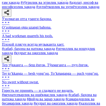
ғам ҳақида
#тўғрилик ва эгрилик ҳақида
#адолат, инсоф ва
инсофсизлик ҳақида
#эҳтиёткорлик ва эҳтиётсизлик ҳақида
Ўзолмаган отга узанги баҳона.
* * *
O‘zolmagan otga uzangi bahona.
* * *
A bad workman quarrels his tools.
* * *
Плохой плясун всегда музыканта хает.
#сабаб, баҳона ва натижа ҳақида
#эпчиллик ва ношудлик
ҳақида
#қудрат ва ожизлик ҳақида
Тер тўкканга — беш ёнғоқ, Тўкмаганга — пуч ёнғоқ.
* * *
Ter toʼkkanga — besh yongʼoq, Toʼkmaganga — puch yongʼoq.
* * *
No sweet without sweat.
* * *
Горесть не принять — и сладкого не видать.
#меҳнатсеварлик ва ишёқмаслик ҳақида
#сабаб, баҳона ва
натижа ҳақида
#фойда ва зарар ҳақида
#самарадорлик ва
бесамарлик ҳақида
#қудрат ва ожизлик ҳақида
#ҳалоллик ва