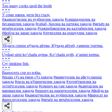
* * *
Too many cooks spoil the broth
* * *
У семи нянек дитя без глазу.
#жамоатчилик ва худбинлик ҳақида
#самарадорлик ва
бесамарлик ҳақида
#сабаб, баҳона ва натижа ҳақида
#меъёр ва
меъёрсизлик ҳақида
#тажрибакорлик ва калтабинлик ҳақида
#фойда ва зарар ҳақида
#эпчиллик ва ношудлик ҳақида
Уйдаги сирни кўчада айтма, Кўчада айтиб, ғамини тортма.
* * *
Uydagi sirni ko‘chada aytma, Ko‘chada aytib, g‘amini tortma.
* * *
Cry stinking fish.
* * *
Выносить cop из избы.
#яхши сўз ва ёмон сўз ҳақида
#мамнунлик ва афсусланиш
ҳақида
#оила ва қўшничилик ҳақида
#эҳтиёткорлик ва
эҳтиётсизлик ҳақида
#севинч ва ғам ҳақида
#камтарлик ва
манманлик ҳақида
#ишонч ва ишончсизлик ҳақида
#фойда ва
зарар ҳақида
#жамоатчилик ва худбинлик ҳақида
#фаросат ва
фаросатсизлик ҳақида
#меъёр ва меъёрсизлик ҳақида