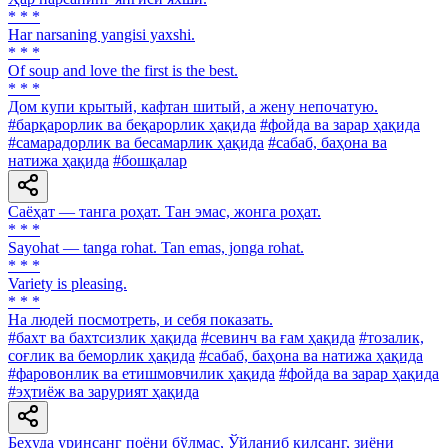
* * *
Har narsaning yangisi yaxshi.
* * *
Of soup and love the first is the best.
* * *
Дом купи крытый, кафтан шитый, а жену непочатую.
#барқарорлик ва беқарорлик ҳақида
#фойда ва зарар ҳақида
#самарадорлик ва бесамарлик ҳақида
#сабаб, баҳона ва
натижа ҳақида
#бошқалар
Саёҳат — танга роҳат. Тан эмас, жонга роҳат.
* * *
Sayohat — tanga rohat. Tan emas, jonga rohat.
* * *
Variety is pleasing.
* * *
Ha людей посмотреть, и себя показать.
#бахт ва бахтсизлик ҳақида
#севинч ва ғам ҳақида
#тозалик,
соғлик ва беморлик ҳақида
#сабаб, баҳона ва натижа ҳақида
#фаровонлик ва етишмовчилик ҳақида
#фойда ва зарар ҳақида
#эҳтиёж ва зарурият ҳақида
Беҳуда уринсанг поёни бўлмас, Ўйланиб қилсанг, зиёни