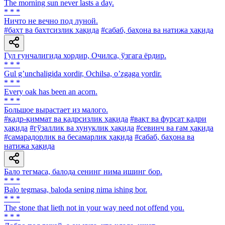
The morning sun never lasts a day.
* * *
Ничто не вечно под луной.
#бахт ва бахтсизлик ҳақида
#сабаб, баҳона ва натижа ҳақида
Гул ғунчалигида хордир, Очилса, ўзгага ёрдир.
* * *
Gul gʼunchaligida xordir, Ochilsa, oʼzgaga yordir.
* * *
Every oak has been an acorn.
* * *
Большое вырастает из малого.
#қадр-қиммат ва қадрсизлик ҳақида
#вақт ва фурсат қадри
ҳақида
#гўзаллик ва хунуклик ҳақида
#севинч ва ғам ҳақида
#самарадорлик ва бесамарлик ҳақида
#сабаб, баҳона ва
натижа ҳақида
Бало тегмаса, балода сенинг нима ишинг бор.
* * *
Balo tegmasa, baloda sening nima ishing bor.
* * *
The stone that lieth not in your way need not offend you.
* * *