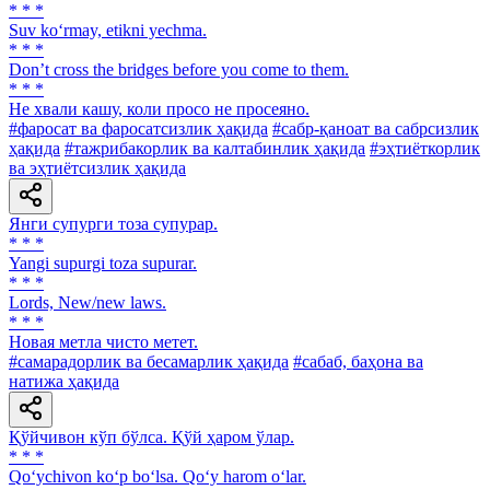
* * *
Suv ko‘rmay, etikni yechma.
* * *
Don’t cross the bridges before you come to them.
* * *
He хвали кашу, коли просо не просеяно.
#фаросат ва фаросатсизлик ҳақида
#сабр-қаноат ва сабрсизлик
ҳақида
#тажрибакорлик ва калтабинлик ҳақида
#эҳтиёткорлик
ва эҳтиётсизлик ҳақида
Янги супурги тоза супурар.
* * *
Yangi supurgi toza supurar.
* * *
Lords, New/new laws.
* * *
Новая метла чисто метет.
#самарадорлик ва бесамарлик ҳақида
#сабаб, баҳона ва
натижа ҳақида
Қўйчивон кўп бўлса. Қўй ҳаром ўлар.
* * *
Qo‘ychivon ko‘p bo‘lsa. Qo‘y harom o‘lar.