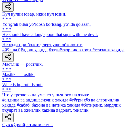
Қўл қўлни ювар, икки қўл юзни.
* * *
Yo‘rg‘ali bilan yo‘ldosh bo‘lsang, yo‘lda qolasan.
* * *
Не should have a long spoon that sups with the devil.
* * *
He ходи при болоте, черт уши обколотит.
#йўл ва йўлдош ҳақида
#эҳтиёткорлик ва эҳтиётсизлик ҳақида
Мастлик — ростлик.
* * *
Mastlik — rostlik.
* * *
Wine is in, truth is out.
* * *
Что у трезвого на уме, то у пьяного на языке.
#андиша ва андишасизлик ҳақида
#тўғри сўз ва ёлғончилик
ҳақида
#сабаб, баҳона ва натижа ҳақида
#ботирлик, мардлик
#қудрат ва ожизлик ҳақида
#адолат, тенглик
Сув кўрмай, этикни ечма.