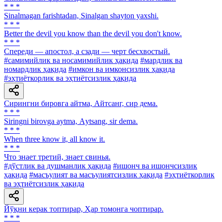
* * *
Sinalmagan farishtadan, Sinalgan shayton yaxshi.
* * *
Better the devil you know than the devil you don't know.
* * *
Спереди — апостол, а сзади — черт бесхвостый.
#самимийлик ва носамимийлик ҳақида
#мардлик ва
номардлик ҳақида
#имкон ва имконсизлик ҳақида
#эҳтиёткорлик ва эҳтиётсизлик ҳақида
Сирингни бировга айтма, Айтсанг, сир дема.
* * *
Siringni birovga aytma, Аytsang, sir dema.
* * *
When three know it, all know it.
* * *
Что знает третий, знает свинья.
#дўстлик ва душманлик ҳақида
#ишонч ва ишончсизлик
ҳақида
#масъулият ва масъулиятсизлик ҳақида
#эҳтиёткорлик
ва эҳтиётсизлик ҳақида
Йўқни керак топтирар, Ҳар томонга чоптирар.
* * *