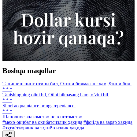
Boshqa maqollar
Танишингнинг отини бил, Отини билмасанг ҳам, ўзини бил.
* * *
Tanishingning otini bil, Otini bilmasang ham, oʼzini bil.
* * *
Short acquaintance brings repentance.
* * *
Шапочное знакомство не в потомство.
#меҳр-оқибат ва оқибатсизлик ҳақида
#фойда ва зарар ҳақида
#эҳтиёткорлик ва эҳтиётсизлик ҳақида