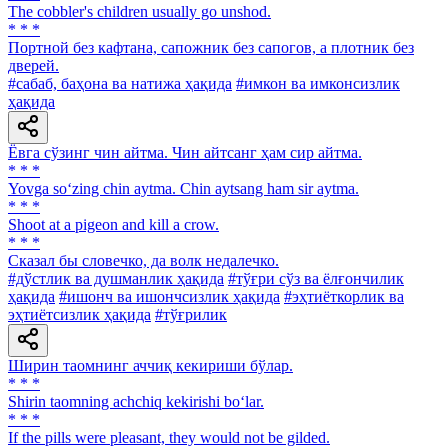
The cobbler's children usually go unshod.
* * *
Портной без кафтана, сапожник без сапогов, а плотник без
дверей.
#сабаб, баҳона ва натижа ҳақида
#имкон ва имконсизлик
ҳақида
Ёвга сўзинг чин айтма. Чин айтсанг ҳам сир айтма.
* * *
Yovga so‘zing chin aytma. Chin aytsang ham sir aytma.
* * *
Shoot at a pigeon and kill a crow.
* * *
Сказал бы словечко, да волк недалечко.
#дўстлик ва душманлик ҳақида
#тўғри сўз ва ёлғончилик
ҳақида
#ишонч ва ишончсизлик ҳақида
#эҳтиёткорлик ва
эҳтиётсизлик ҳақида
#тўғрилик
Ширин таомнинг аччиқ кекириши бўлар.
* * *
Shirin taomning achchiq kekirishi bo‘lar.
* * *
If the pills were pleasant, they would not be gilded.