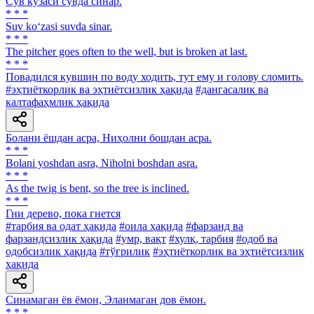
Сув кўзаси сувда синар.
* * *
Suv ko‘zasi suvda sinar.
* * *
The pitcher goes often to the well, but is broken at last.
* * *
Повадился кувшин по воду ходить, тут ему и голову сломить.
#эҳтиёткорлик ва эҳтиётсизлик ҳақида
#дангасалик ва
калтафаҳмлик ҳақида
Болани ёшдан асра, Ниҳолни бошдан асра.
* * *
Bolani yoshdan asra, Niholni boshdan asra.
* * *
As the twig is bent, so the tree is inclined.
* * *
Гни дерево, пока гнется
#тарбия ва одат ҳақида
#оила ҳақида
#фарзанд ва
фарзандсизлик ҳақида
#умр, вақт
#хулқ, тарбия
#одоб ва
одобсизлик ҳақида
#тўғрилик
#эҳтиёткорлик ва эҳтиётсизлик
ҳақида
Синамаган ёв ёмон, Эланмаган дов ёмон.
* * *