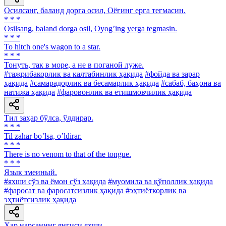
Осилсанг, баланд дорга осил, Оёғинг ерга тегмасин.
* * *
Osilsang, baland dorga osil, Oyogʼing yerga tegmasin.
* * *
То hitch one's wagon to a star.
* * *
Тонуть, так в море, а не в поганой луже.
#тажрибакорлик ва калтабинлик ҳақида
#фойда ва зарар
ҳақида
#самарадорлик ва бесамарлик ҳақида
#сабаб, баҳона ва
натижа ҳақида
#фаровонлик ва етишмовчилик ҳақида
Тил заҳар бўлса, ўлдирар.
* * *
Til zahar boʼlsa, oʼldirar.
* * *
There is no venom to that of the tongue.
* * *
Язык змеиный.
#яхши сўз ва ёмон сўз ҳақида
#муомила ва қўполлик ҳақида
#фаросат ва фаросатсизлик ҳақида
#эҳтиёткорлик ва
эҳтиётсизлик ҳақида
Ҳар нарсанинг янгиси яхши.