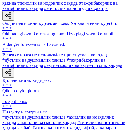
ҳақида
#донолик ва нодонлик ҳақида
#тажрибакорлик ва
калтабинлик ҳақида
#эпчиллик ва ношудлик ҳақида
Олдингдаги овни кўрмасанг ҳам, Узоқдаги ёвни кўра бил.
* * *
Oldingdagi ovni ko‘rmasang ham, Uzoqdagi yovni ko‘ra bil.
* * *
A danger foreseen is half avoided.
* * *
Веревку врага не используйте при спуске в колодец.
#дўстлик ва душманлик ҳақида
#тажрибакорлик ва
калтабинлик ҳақида
#эҳтиёткорлик ва эҳтиётсизлик ҳақида
Қилдан қийиқ қидирма.
* * *
Qildan qiyiq qidirma.
* * *
To split hairs.
* * *
Ha суету и смерти нет.
#дўстлик ва душманлик ҳақида
#аҳиллик ва ноаҳиллик
ҳақида
#яхшилик ва ёмонлик ҳақида
#тинчлик ва нотинчлик
ҳақида
#сабаб, баҳона ва натижа ҳақида
#фойда ва зарар