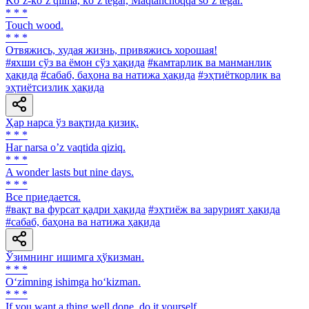
Ko‘z-ko‘z qilma, ko‘z tegar, Maqtanchoqqa so‘z tegar.
* * *
Touch wood.
* * *
Отвяжись, худая жизнь, привяжись хорошая!
#яхши сўз ва ёмон сўз ҳақида
#камтарлик ва манманлик
ҳақида
#сабаб, баҳона ва натижа ҳақида
#эҳтиёткорлик ва
эҳтиётсизлик ҳақида
Ҳар нарса ўз вақтида қизиқ.
* * *
Har narsa oʼz vaqtida qiziq.
* * *
A wonder lasts but nine days.
* * *
Все приедается.
#вақт ва фурсат қадри ҳақида
#эҳтиёж ва зарурият ҳақида
#сабаб, баҳона ва натижа ҳақида
Ўзимнинг ишимга ҳўкизман.
* * *
O‘zimning ishimga ho‘kizman.
* * *
If you want a thing well done, do it yourself.