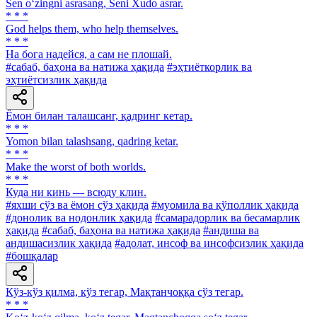
Sen o‘zingni asrasang, Seni Xudo asrar.
* * *
God helps them, who help themselves.
* * *
На бога надейся, а сам не плошай.
#сабаб, баҳона ва натижа ҳақида
#эҳтиёткорлик ва
эҳтиётсизлик ҳақида
Ёмон билан талашсанг, қадринг кетар.
* * *
Yomon bilan talashsang, qadring ketar.
* * *
Make the worst of both worlds.
* * *
Куда ни кинь — всюду клин.
#яхши сўз ва ёмон сўз ҳақида
#муомила ва қўполлик ҳақида
#донолик ва нодонлик ҳақида
#самарадорлик ва бесамарлик
ҳақида
#сабаб, баҳона ва натижа ҳақида
#андиша ва
андишасизлик ҳақида
#адолат, инсоф ва инсофсизлик ҳақида
#бошқалар
Кўз-кўз қилма, кўз тегар, Мақтанчоққа сўз тегар.
* * *