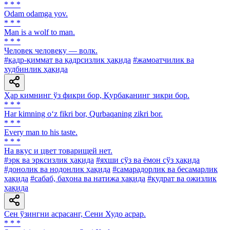
* * *
Odam odamga yov.
* * *
Man is a wolf to man.
* * *
Человек человеку — волк.
#қадр-қиммат ва қадрсизлик ҳақида
#жамоатчилик ва
худбинлик ҳақида
Ҳар кимнинг ўз фикри бор, Қурбақанинг зикри бор.
* * *
Har kimning o‘z fikri bor, Qurbaqaning zikri bor.
* * *
Every man to his taste.
* * *
На вкус и цвет товарищей нет.
#эрк ва эрксизлик ҳақида
#яхши сўз ва ёмон сўз ҳақида
#донолик ва нодонлик ҳақида
#самарадорлик ва бесамарлик
ҳақида
#сабаб, баҳона ва натижа ҳақида
#қудрат ва ожизлик
ҳақида
Сен ўзингни асрасанг, Сени Худо асрар.
* * *