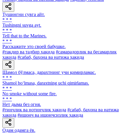
Тушингни сувга айт.
* * *
Tushingni suvga ayt.
* * *
Tell that to the Marines.
* * *
Расскажите это своей бабушке.
#тақдир ва тадбир ҳақида
#самарадорлик ва бесамарлик
ҳақида
#сабаб, баҳона ва натижа ҳақида
Шамол бўлмаса, дарахтнинг учи қимирламас.
* * *
Shamol bo‘lmasa, daraxtning uchi qimirlamas.
* * *
No smoke without some fire.
* * *
Нет дыма без огня.
#тинчлик ва нотинчлик ҳақида
#сабаб, баҳона ва натижа
ҳақида
#ишонч ва ишончсизлик ҳақида
Одам одамга ёв.