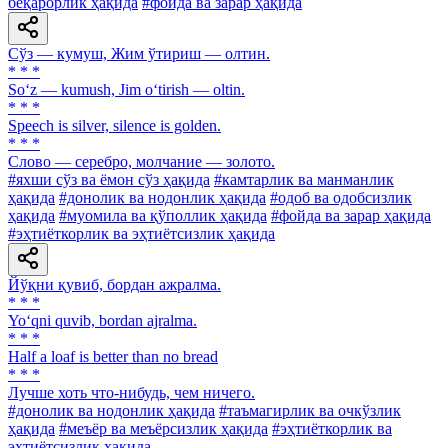
беқарорлик ҳақида
#фойда ва зарар ҳақида
Сўз — кумуш, Жим ўтириш — олтин.
* * *
So‘z — kumush, Jim o‘tirish — oltin.
* * *
Speech is silver, silence is golden.
* * *
Слово — серебро, молчание — золото.
#яхши сўз ва ёмон сўз ҳақида
#камтарлик ва манманлик
ҳақида
#донолик ва нодонлик ҳақида
#одоб ва одобсизлик
ҳақида
#муомила ва қўполлик ҳақида
#фойда ва зарар ҳақида
#эҳтиёткорлик ва эҳтиётсизлик ҳақида
Йўқни қувиб, бордан ажралма.
* * *
Yo‘qni quvib, bordan ajralma.
* * *
Half a loaf is better than no bread
* * *
Лучше хоть что-нибудь, чем ничего.
#донолик ва нодонлик ҳақида
#таъмагирлик ва очкўзлик
ҳақида
#меъёр ва меъёрсизлик ҳақида
#эҳтиёткорлик ва
эҳтиётсизлик ҳақида