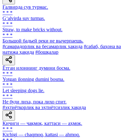
Ғалвирда сув турмас.
* * *
G‘alvirda suv turmas.
* * *
Straw, tо make bricks without.
* * *
Большой бадьей реки не вычерпаешь.
#самарадорлик ва бесамарлик ҳақида
#сабаб, баҳона ва
натижа ҳақида
#бошқалар
Ётган илоннинг думини босма.
* * *
Yotgan ilonning dumini bosma.
* * *
Let sleeping dogs lie.
* * *
He буди лиха, пока лихо спит.
#эҳтиёткорлик ва эҳтиётсизлик ҳақида
Кичиги — чақмоқ, каттаси — аҳмоқ.
* * *
Kichigi — chaqmoq, kattasi — ahmoq.