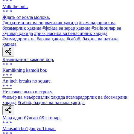
* * *
Milk the bull.
* * *
Ждать от козла молока.
#деҳқончилик ва чорвачилик ҳақида
#самарадорлик ва
бесамарлик ҳақида
#фойда ва зарар ҳақида
#ҳайвонлар ва
қушлар ҳақида
#ризқ-насиба ва бенасиблик ҳақида
#унумдорлик ва барака ҳақида
#сабаб, баҳона ва натижа
ҳақида
Камликнинг камоли бор.
* * *
Kamlikning kamoli bor.
* * *
An inch breaks no square.
* * *
He всякое лыко в строку.
#меъёр ва меъёрсизлик ҳақида
#самарадорлик ва бесамарлик
ҳақида
#сабаб, баҳона ва натижа ҳақида
Мақсадли бўлган йўл топар.
* * *
Maqsadli boʼlgan yoʼl topar.
* * *