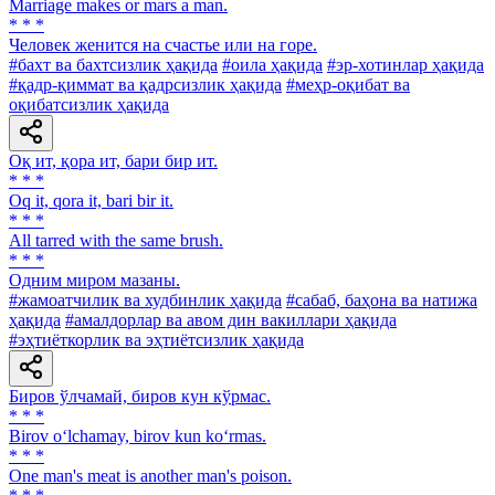
Marriage makes or mars a man.
* * *
Человек женится на счастье или на горе.
#бахт ва бахтсизлик ҳақида
#оила ҳақида
#эр-хотинлар ҳақида
#қадр-қиммат ва қадрсизлик ҳақида
#меҳр-оқибат ва
оқибатсизлик ҳақида
Оқ ит, қора ит, бари бир ит.
* * *
Oq it, qora it, bari bir it.
* * *
All tarred with the same brush.
* * *
Одним миром мазаны.
#жамоатчилик ва худбинлик ҳақида
#сабаб, баҳона ва натижа
ҳақида
#амалдорлар ва авом дин вакиллари ҳақида
#эҳтиёткорлик ва эҳтиётсизлик ҳақида
Биров ўлчамай, биров кун кўрмас.
* * *
Birov o‘lchamay, birov kun ko‘rmas.
* * *
One man's meat is another man's poison.