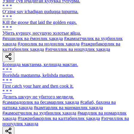
Ўзинг сув ичадиган қудуққа тупурма.
* * *
Oʼzing suv ichadigan quduqqa tupurma.
* * *
Kill the goose that laid the golden eggs.
* * *
Убить курицу, несущую золотые яйца.
#яхшилик ва ёмонлик ҳақида
#жамоатчилик ва худбинлик
ҳақида
#донолик ва нодонлик ҳақида
#тажрибакорлик ва
калтабинлик ҳақида
#эпчиллик ва ношудлик ҳақида
Боришда мақтанма, келишда мақтан.
* * *
Borishda maqtanma, kelishda maqtan.
* * *
First catch your hare and then cook it.
* * *
Делить шкуру не убитого медведя.
#самарадорлик ва бесамарлик ҳақида
#сабаб, баҳона ва
натижа ҳақида
#камтарлик ва манманлик ҳақида
#жамоатчилик ва худбинлик ҳақида
#мардлик ва номардлик
ҳақида
#тажрибакорлик ва калтабинлик ҳақида
#эпчиллик ва
ношудлик ҳақида