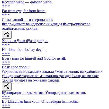
Ko‘zdan yiroq — qalbdan yiroq.
* * *
Far from eye, far from heart.
* * *
С глаз долой — из сердца вон.
#қадр-қиммат ва қадрсизлик ҳақида
#меҳр-оқибат ва
оқибатсизлик ҳақида
Ҳар ким ўзим бўлай дейди.
* * *
Har kim o‘zim bo‘lay deydi.
* * *
Every man for himself and God for us all.
* * *
Всяк себе хорош.
#аҳиллик ва ноаҳиллик ҳақида
#жамоатчилик ва худбинлик
ҳақида
#камтарлик ва манманлик ҳақида
#халқ ва миллат
ҳақида
#қудрат ва ожизлик ҳақида
Бўлдирадиган ҳам хотин, Ўлдирадиган ҳам хотин.
* * *
Bo‘ldiradigan ham xotin, O‘ldiradigan ham xotin.
* * *