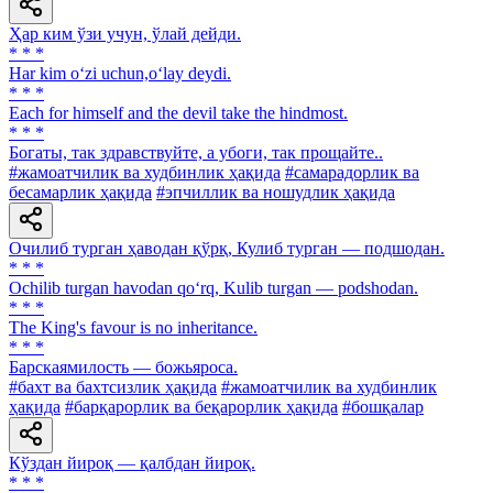
Ҳар ким ўзи учун, ўлай дейди.
* * *
Har kim o‘zi uchun,o‘lay deydi.
* * *
Each for himself and the devil take the hindmost.
* * *
Богаты, так здравствуйте, а убоги, так прощайте..
#жамоатчилик ва худбинлик ҳақида
#самарадорлик ва
бесамарлик ҳақида
#эпчиллик ва ношудлик ҳақида
Очилиб турган ҳаводан қўрқ, Кулиб турган — подшодан.
* * *
Ochilib turgan havodan qo‘rq, Kulib turgan — podshodan.
* * *
The King's favour is no inheritance.
* * *
Барскаямилость — божьяроса.
#бахт ва бахтсизлик ҳақида
#жамоатчилик ва худбинлик
ҳақида
#барқарорлик ва беқарорлик ҳақида
#бошқалар
Кўздан йироқ — қалбдан йироқ.
* * *