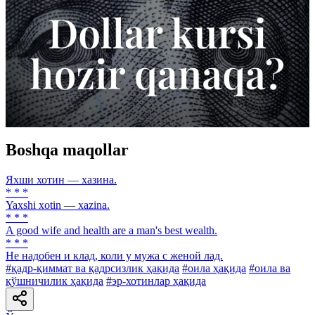
Boshqa maqollar
Яхши хотин — хазина.
* * *
Yaxshi xotin — xazina.
* * *
A good wife and health are a man's best wealth.
* * *
He надобен и клад, коли у мужа с женой лад.
#қадр-қиммат ва қадрсизлик ҳақида
#оила ҳақида
#оила ва
қўшничилик ҳақида
#эр-хотинлар ҳақида