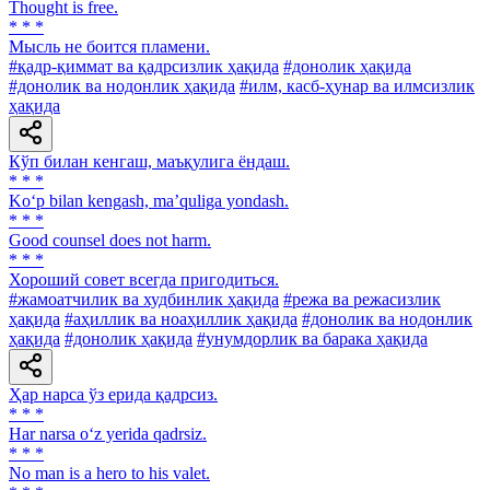
Thought is free.
* * *
Мысль не боится пламени.
#қадр-қиммат ва қадрсизлик ҳақида
#донолик ҳақида
#донолик ва нодонлик ҳақида
#илм, касб-ҳунар ва илмсизлик
ҳақида
Кўп билан кенгаш, маъқулига ёндаш.
* * *
Ko‘p bilan kengash, ma’quliga yondash.
* * *
Good counsel does not harm.
* * *
Хороший совет всегда пригодиться.
#жамоатчилик ва худбинлик ҳақида
#режа ва режасизлик
ҳақида
#аҳиллик ва ноаҳиллик ҳақида
#донолик ва нодонлик
ҳақида
#донолик ҳақида
#унумдорлик ва барака ҳақида
Ҳар нарса ўз ерида қадрсиз.
* * *
Har narsa o‘z yerida qadrsiz.
* * *
No man is a hero to his valet.