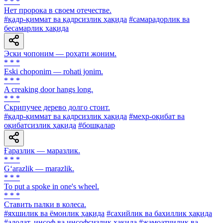
* * *
Нет пророка в своем отечестве.
#қадр-қиммат ва қадрсизлик ҳақида
#самарадорлик ва
бесамарлик ҳақида
Эски чопоним — роҳати жоним.
* * *
Eski choponim — rohati jonim.
* * *
A creaking door hangs long.
* * *
Скрипучее дерево долго стоит.
#қадр-қиммат ва қадрсизлик ҳақида
#меҳр-оқибат ва
оқибатсизлик ҳақида
#бошқалар
Ғаразлик — маразлик.
* * *
G‘arazlik — marazlik.
* * *
To put a spoke in one's wheel.
* * *
Ставить палки в колеса.
#яхшилик ва ёмонлик ҳақида
#сахийлик ва бахиллик ҳақида
#адолат, инсоф ва инсофсизлик ҳақида
#жамоатчилик ва