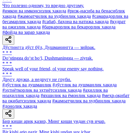
* * *
Что полезно одному, то вредно другому.
#имкон ва имконсизлик ҳақида
#ризқ-насиба ва бенасиблик
ҳақида
#жамоатчилик ва худбинлик ҳақида
#самарадорлик ва
бесамарлик ҳақида
#сабаб, баҳона ва натижа ҳақида
#қудрат
ва ожизлик ҳақида
#барқарорлик ва беқарорлик ҳақида
#фойда ва зарар ҳақида
Дўстингга дўст бўл, Душманингга — зийрак.
* * *
Do‘stingga do‘st bo‘l, Dushmaningga — ziyrak.
* * *
Speak well of your friend, ol your enemy say nothing.
* * *
Другу дружи, а недругу не груби.
#дўстлик ва душманлик
#дўстлик ва душманлик ҳақида
#эҳтиёткорлик ва эҳтиётсизлик ҳақида
#аҳиллик ва
ноаҳиллик ҳақида
#яхшилик ва ёмонлик ҳақида
#меҳр-оқибат
ва оқибатсизлик ҳақида
#жамоатчилик ва худбинлик ҳақида
#донолик ҳақида
Бир киши ариқ қазир, Минг киши ундан сув ичар.
* * *
Bir kishi ariq qazir, Ming kishi undan suv ichar.