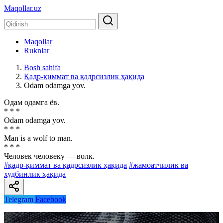
Maqollar.uz
Maqollar
Ruknlar
Bosh sahifa
Қадр-қиммат ва қадрсизлик ҳақида
Odam odamga yov.
Одам одамга ёв.
* * *
Odam odamga yov.
* * *
Man is a wolf to man.
* * *
Человек человеку — волк.
#қадр-қиммат ва қадрсизлик ҳақида
#жамоатчилик ва
худбинлик ҳақида
Telegram
Facebook