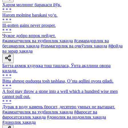
Ҳаром молнинг баракаси йўқ.
* * *
Harom molning barakasi yo‘q.
* * *
Ill-gotten gains never prosper.
* * *
Чужое добро впрок нейдет.
#жамоатчилик ва худбинлик ҳақида
#самарадорлик ва
бесамарлик ҳақида
#таъмагирлик ва очкўзлик ҳақида
#фойда
ва зарар ҳақида
Битта аҳмоқ қудуққа тош ташласа, Ўнта ақллини овора
қилади.
* * *
Bitta ahmoq quduqqa tosh tashlasa, Oʼnta aqllini ovora qiladi.
* * *
A fool may throw a stone into a well which a hundred wise men
cannot pull out.
* * *
Дурак в воду камень бросит, десятеро умных не вытащат.
#жамоатчилик ва худбинлик ҳақида
#фаросат ва
фаросатсизлик ҳақида
#донолик ва нодонлик ҳақида
#донолик ҳақида