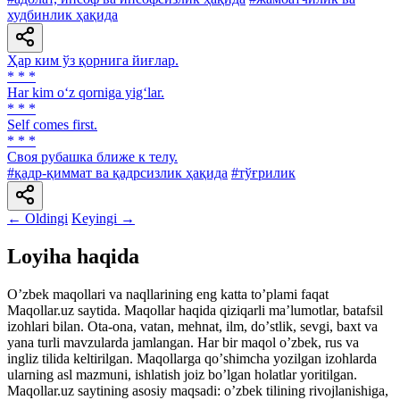
худбинлик ҳақида
Ҳар ким ўз қорнига йиғлар.
* * *
Har kim o‘z qorniga yig‘lar.
* * *
Self comes first.
* * *
Своя рубашка ближе к телу.
#қадр-қиммат ва қадрсизлик ҳақида
#тўғрилик
← Oldingi
Keyingi →
Loyiha haqida
Oʼzbek maqollari va naqllarining eng katta toʼplami faqat
Maqollar.uz saytida. Maqollar haqida qiziqarli maʼlumotlar, batafsil
izohlari bilan. Ota-ona, vatan, mehnat, ilm, doʼstlik, sevgi, baxt va
yana turli mavzularda jamlangan. Har bir maqol oʼzbek, rus va
ingliz tilida keltirilgan. Maqollarga qoʼshimcha yozilgan izohlarda
ularning asl mazmuni, ishlatish joiz boʼlgan holatlar yoritilgan.
Maqollar.uz saytining asosiy maqsadi: oʼzbek tilining rivojlanishiga,