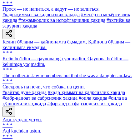
* * *
Прося — не напиться, а дадут — не залиться.
#қадр-қиммат ва қадрсизлик ҳақида
#меъёр ва меъёрсизлик
ҳақида
#тежамкорлик ва исрофгарчилик ҳақида
#эҳтиёж ва
зарурият ҳақида
Келин бўлдим — қайнонамга ёқмадим, Қайнона бўлдим —
келинимга ёқмадим.
* * *
Kelin boʼldim — qaynonamga yoqmadim, Qaynona boʼldim —
kelinimga yoqmadim.
* * *
The mother-in-law remembers not that she was a daughter-in-law.
* * *
Свекровь на печи, что собака на цепи.
#қайтар дунё ҳақида
#қадр-қиммат ва қадрсизлик ҳақида
#сабр-қаноат ва сабрсизлик ҳақида
#оила ҳақида
#оила ва
қўшничилик ҳақида
#фарзанд ва фарзандсизлик ҳақида
Ақл кучдан устун.
* * *
Aql kuchdan ustun.
* * *