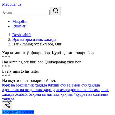
Maqollar.uz
Maqollar
Ruknlar
Bosh sahifa
Эрк ва эрксизлик ҳақида
Har kimning o‘z fikri bor, Qur
Ҳар кимнинг ўз фикри бор, Қурбақанинг зикри бор.
* * *
Har kimning o‘z fikri bor, Qurbaqaning zikri bor.
* * *
Every man to his taste.
* * *
На вкус и цвет товарищей нет.
#эрк ва эрксизлик ҳақида
#яхши сўз ва ёмон сўз ҳақида
#донолик ва нодонлик ҳақида
#самарадорлик ва бесамарлик
ҳақида
#сабаб, баҳона ва натижа ҳақида
#қудрат ва ожизлик
ҳақида
Telegram
Facebook