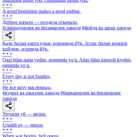
Ishimning boshi yoq, Oshimning moshi yoq.
* * *
A good beginning makes a good ending.
* * *
Доброе начало — полдела откачало.
#самарадорлик ва бесамарлик ҳақида
#фойда ва зарар ҳақида
Қази билан қарта едим, қорнимда йўқ. Атлас билан кимхоб
кийдим, эгнимда йўқ.
* * *
Qazi bilan qarta yedim, qornimda yo‘q. Atlas bilan kimxob kiydim,
egnimda yo‘q.
* * *
Every day is not Sunday.
* * *
He все коту масленица.
#қудрат ва ожизлик ҳақида
#барқарорлик ва беқарорлик
ҳақида
Урушли уй — мозор.
* * *
Urushli uy — mozor.
* * *
When war begins, hell opens.