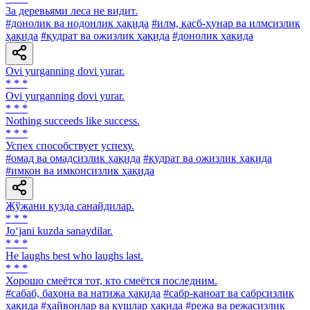
3a деревьями леса не видит.
#донолик ва нодонлик ҳақида
#илм, касб-ҳунар ва илмсизлик
ҳақида
#қудрат ва ожизлик ҳақида
#донолик ҳақида
Ovi yurganning dovi yurar.
* * *
Ovi yurganning dovi yurar.
* * *
Nothing succeeds like success.
* * *
Успех способствует успеху.
#омад ва омадсизлик ҳақида
#қудрат ва ожизлик ҳақида
#имкон ва имконсизлик ҳақида
Жўжани кузда санайдилар.
* * *
Jo‘jani kuzda sanaydilar.
* * *
He laughs best who laughs last.
* * *
Хорошо смеётся тот, кто смеётся последним.
#сабаб, баҳона ва натижа ҳақида
#сабр-қаноат ва сабрсизлик
ҳақида
#ҳайвонлар ва қушлар ҳақида
#режа ва режасизлик