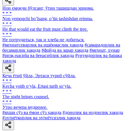
Нон емоқчи бўлсанг, ўтин ташишдан эринма.
* * *
Non yemoqchi boʼlsang, oʼtin tashishdan erinma.
* * *
He that would eat the fruit must climb the tree.
* * *
He потрудиться, так и хлеба не добиться.
#меҳнатсеварлик ва ишёқмаслик ҳақида
#самарадорлик ва
бесамарлик ҳақида
#фойда ва зарар ҳақида
#меҳнат, ҳунар
#ризқ-насиба ва бенасиблик ҳақида
#унумдорлик ва барака
ҳақида
Кеча ётиб ўйла, Эртаси туриб сўйла.
* * *
Kecha yotib o‘yla, Ertasi turib so‘yla.
* * *
The night brings counsel.
* * *
Утро вечера мудренее.
#яхши сўз ва ёмон сўз ҳақида
#донолик ва нодонлик ҳақида
#эҳтиёткорлик ва эҳтиётсизлик ҳақида