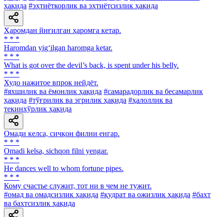
ҳақида
#эҳтиёткорлик ва эҳтиётсизлик ҳақида
Ҳаромдан йиғилган ҳаромга кетар.
* * *
Haromdan yig‘ilgan haromga ketar.
* * *
What is got over the devil’s back, is spent under his belly.
* * *
Худо нажитое впрок нейдёт.
#яхшилик ва ёмонлик ҳақида
#самарадорлик ва бесамарлик
ҳақида
#тўғрилик ва эгрилик ҳақида
#ҳалоллик ва
текинхўрлик ҳақида
Омади келса, сичқон филни енгар.
* * *
Omadi kelsa, sichqon filni yengar.
* * *
Не dances well to whom fortune pipes.
* * *
Кому счастье служит, тот ни в чем не тужит.
#омад ва омадсизлик ҳақида
#қудрат ва ожизлик ҳақида
#бахт
ва бахтсизлик ҳақида