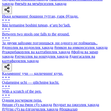
ҳақида
#меъёр ва меъёрсизлик ҳақида
Икки кеманинг бошини тутган, ғарқ бўлади.
* * *
Ikki kemaning boshini tutgan, g‘arq bo‘ladi.
* * *
Between two stools one falls to the ground.
* * *
3a двумя зайцами погонишься, ни одного не поймаешь..
#донолик ва нодонлик ҳақида
#имкон ва имконсизлик ҳақида
#тажрибакорлик ва калтабинлик ҳақида
#фойда ва зарар
ҳақида
#эпчиллик ва ношудлик ҳақида
#дангасалик ва
калтафаҳмлик ҳақида
Қаламнинг учи — қиличнинг кучи.
* * *
Qalamning uchi — qilichning kuchi.
* * *
With a scratch of the pen.
* * *
Одним росчерком пера.
#яхши сўз ва ёмон сўз ҳақида
#қудрат ва ожизлик ҳақида
#тўғри сўз ва ёлғончилик ҳақида
#бошқалар