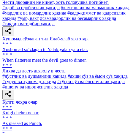
Чести дворянин не кинет, хоть головушка погибнет.
#одоб ва одобсизлик ҳақида
#камтарлик ва манманлик ҳақида
#мардлик ва номардлик ҳақида
#қадр-қиммат ва қадрсизлик
ҳақида
#умр, вақт
#самарадорлик ва бесамарлик ҳақида
#тақдир ва тадбир ҳақида
Хушомад сўзлаган тил Ялаб-ялаб яра этар.
* * *
Xushomad so‘zlagan til Yalab-yalab yara etar.
* * *
When flatterers meet the devil goes to dinner.
* * *
Лихва да лесть дьяволу в честь.
#дўстлик ва душманлик ҳақида
#яхши сўз ва ёмон сўз ҳақида
#ғурур ва хушомад ҳақида
#тўғри сўз ва ёлғончилик ҳақида
#ишонч ва ишончсизлик ҳақида
Кулги чеҳра очар.
* * *
Kulgi chehra ochar.
* * *
As pleased as Punch.
* * *