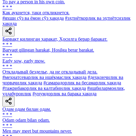
To pay a person in his own coin.
* * *
Как аукнется, таки откликнется.
#яхши сўз ва ёмон сўз ҳақида
#эҳтиёткорлик ва эҳтиётсизлик
ҳақида
Барвақт қилинган ҳаракат, Ҳосилга берар баракат.
* * *
Barvaqt qilingan harakat, Hosilga berar barakat.
* * *
Early sow, early mow.
* * *
Откладывай безделье, да не откладывай дела.
#меҳнатсеварлик ва ишёқмаслик ҳақида
#деҳқончилик ва
чорвачилик ҳақида
#самарадорлик ва бесамарлик ҳақида
#тажрибакорлик ва калтабинлик ҳақида
#ишбилармонлик,
уддабуронлик
#унумдорлик ва барака ҳақида
Одам одам билан одам.
* * *
Odam odam bilan odam.
* * *
Men may meet but mountains never.