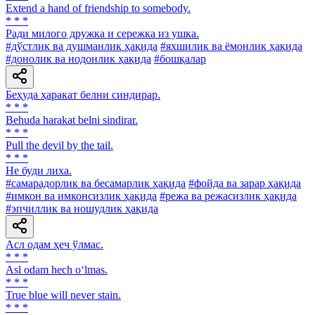
Extend a hand of friendship to somebody.
* * *
Ради милого дружка и сережка из ушка.
#дўстлик ва душманлик ҳақида
#яхшилик ва ёмонлик ҳақида
#донолик ва нодонлик ҳақида
#бошқалар
Беҳуда ҳаракат белни синдирар.
* * *
Behuda harakat belni sindirar.
* * *
Pull the devil by the tail.
* * *
He буди лиха.
#самарадорлик ва бесамарлик ҳақида
#фойда ва зарар ҳақида
#имкон ва имконсизлик ҳақида
#режа ва режасизлик ҳақида
#эпчиллик ва ношудлик ҳақида
Асл одам ҳеч ўлмас.
* * *
Asl odam hech o‘lmas.
* * *
True blue will never stain.
* * *