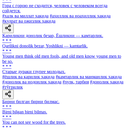
* * *
Гора с горою не сходится, человек с человеком всегда
сойдется.
#халқ ва миллат ҳақида
#аҳиллик ва ноаҳиллик ҳақида
#қудрат ва ожизлик ҳақида
Қариликни донолик безар, Ёшликни — камтарлик.
* * *
Qarilikni donolik bezar, Yoshlikni — kamtarlik.
* * *
Young men think old men fools, and old men know young men to
be so.
* * *
Старые дураки глупее молодых.
#ёшлик ва қарилик ҳақида
#камтарлик ва манманлик ҳақида
#донолик ва нодонлик ҳақида
#хулқ, тарбия
#донолик ҳақида
#тўғрилик
Бирни билган бирни билмас.
* * *
Birni bilgan birni bilmas.
* * *
You can not see wood for the trees.
* * *