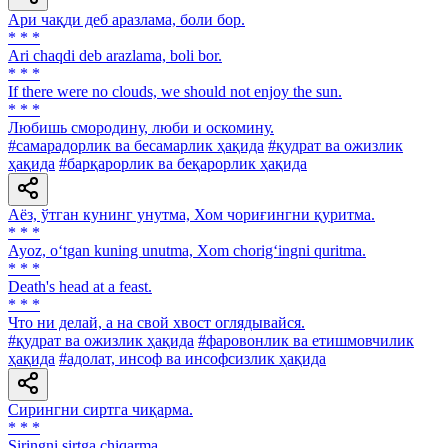
Ари чақди деб аразлама, боли бор.
* * *
Ari chaqdi deb arazlama, boli bor.
* * *
If there were no clouds, we should not enjoy the sun.
* * *
Любишь смородину, люби и оскомину.
#самарадорлик ва бесамарлик ҳақида
#қудрат ва ожизлик
ҳақида
#барқарорлик ва беқарорлик ҳақида
Аёз, ўтган кунинг унутма, Хом чориғингни қуритма.
* * *
Ayoz, o‘tgan kuning unutma, Xom chorig‘ingni quritma.
* * *
Death's head at a feast.
* * *
Что ни делай, а на свой хвост оглядывайся.
#қудрат ва ожизлик ҳақида
#фаровонлик ва етишмовчилик
ҳақида
#адолат, инсоф ва инсофсизлик ҳақида
Сирингни сиртга чиқарма.
* * *
Siringni sirtga chiqarma.