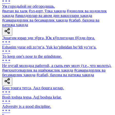
* * *
Ум городьбой не обгородишь.
#ватан ва халқ
#эл-юрт, ўлка ҳақида
#донолик ва нодонлик
ҳақида
#амалдорлар ва авом дин вакиллари ҳақида
#самарадорлик ва бесамарлик ҳақида
#сабаб, баҳона ва
натижа ҳақида
Эшагим юрар эди зўрға, Юк кўплигидан бўлди ёрға.
* * *
Eshagim yurar edi zo‘rg‘a, Yuk ko‘pligidan bo‘ldi yo‘rg‘a.
* * *
To keep one's nose to the grindstone.
* * *
He пугай молодца работой, а сыпь ему молу (т.е., что молоть).
#меҳнатсеварлик ва ишёқмаслик ҳақида
#самарадорлик ва
бесамарлик ҳақида
#сабаб, баҳона ва натижа ҳақида
Бош тошга тегса, Ақл бошга келар.
* * *
Bosh toshga tegsa, Aql boshga kelar.
* * *
Adversity is a good discipline.
* * *