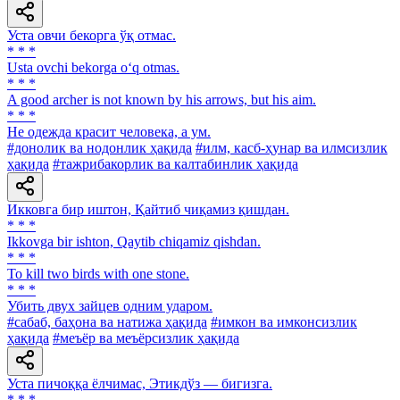
Уста овчи бекорга ўқ отмас.
* * *
Usta ovchi bekorga o‘q otmas.
* * *
A good archer is not known by his arrows, but his aim.
* * *
He одежда красит человека, а ум.
#донолик ва нодонлик ҳақида
#илм, касб-ҳунар ва илмсизлик
ҳақида
#тажрибакорлик ва калтабинлик ҳақида
Икковга бир иштон, Қайтиб чиқамиз қишдан.
* * *
Ikkovga bir ishton, Qaytib chiqamiz qishdan.
* * *
To kill two birds with one stone.
* * *
Убить двух зайцев одним ударом.
#сабаб, баҳона ва натижа ҳақида
#имкон ва имконсизлик
ҳақида
#меъёр ва меъёрсизлик ҳақида
Уста пичоққа ёлчимас, Этикдўз — бигизга.
* * *