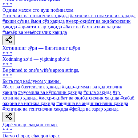
* * *
Одним махом сто душ побивахом.
#тинчлик ва нотинчлик ҳақида
#аҳиллик ва ноаҳиллик ҳақида
#яхши сўз ва ёмон сўз ҳақида
#меҳр-оқибат ва оқибатсизлик
ҳақида
#эр-хотинлар ҳақида
#бахт ва бахтсизлик ҳақида
#меъёр ва меъёрсизлик ҳақида
Хотиннинг зўри — йигитнинг шўри.
* * *
Xotinning zoʼri — yigitning shoʼri.
* * *
Be pinned to one’s wife’s apron strings.
* * *
Быть под каблуком у жены.
#бахт ва бахтсизлик ҳақида
#қадр-қиммат ва қадрсизлик
ҳақида
#муомила ва қўполлик ҳақида
#оила ҳақида
#эр-
хотинлар ҳақида
#меҳр-оқибат ва оқибатсизлик ҳақида
#сабаб,
баҳона ва натижа ҳақида
#андиша ва андишасизлик ҳақида
#тенглик ва тенгсизлик ҳақида
#фойда ва зарар ҳақида
Дарё чопар, чаққон топар.
* * *
Daryo chopar, chaqqon topar.