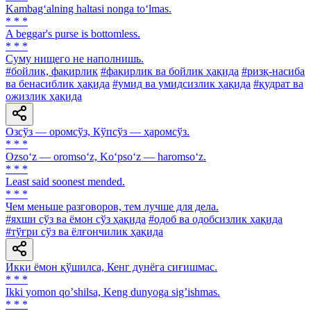
Kambag‘alning haltasi nonga to‘lmas.
* * *
A beggar's purse is bottomless.
* * *
Суму нищего не наполнишь.
#бойлик, фақирлик
#фақирлик ва бойлик ҳақида
#ризқ-насиба
ва бенасиблик ҳақида
#умид ва умидсизлик ҳақида
#қудрат ва
ожизлик ҳақида
Озсўз — оромсўз, Кўпсўз — ҳаромсўз.
* * *
Ozso‘z — oromso‘z, Ko‘pso‘z — haromso‘z.
* * *
Least said soonest mended.
* * *
Чем меньше разговоров, тем лучше для дела.
#яхши сўз ва ёмон сўз ҳақида
#одоб ва одобсизлик ҳақида
#тўғри сўз ва ёлғончилик ҳақида
Икки ёмон қўшилса, Кенг дунёга сиғишмас.
* * *
Ikki yomon qoʼshilsa, Keng dunyoga sigʼishmas.
* * *