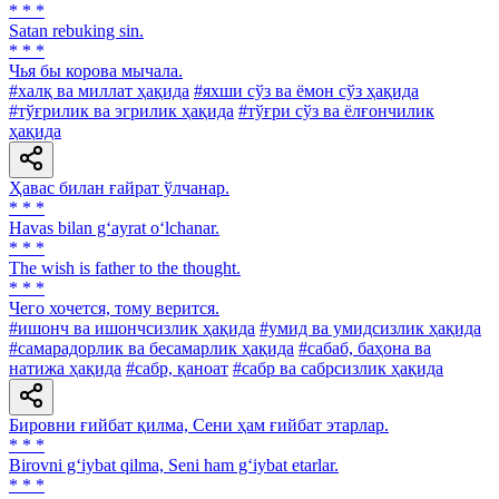
* * *
Satan rebuking sin.
* * *
Чья бы корова мычала.
#халқ ва миллат ҳақида
#яхши сўз ва ёмон сўз ҳақида
#тўғрилик ва эгрилик ҳақида
#тўғри сўз ва ёлғончилик
ҳақида
Ҳавас билан ғайрат ўлчанар.
* * *
Havas bilan g‘ayrat o‘lchanar.
* * *
The wish is father to the thought.
* * *
Чего хочется, тому верится.
#ишонч ва ишончсизлик ҳақида
#умид ва умидсизлик ҳақида
#самарадорлик ва бесамарлик ҳақида
#сабаб, баҳона ва
натижа ҳақида
#сабр, қаноат
#сабр ва сабрсизлик ҳақида
Бировни ғийбат қилма, Сени ҳам ғийбат этарлар.
* * *
Birovni g‘iybat qilma, Seni ham g‘iybat etarlar.
* * *