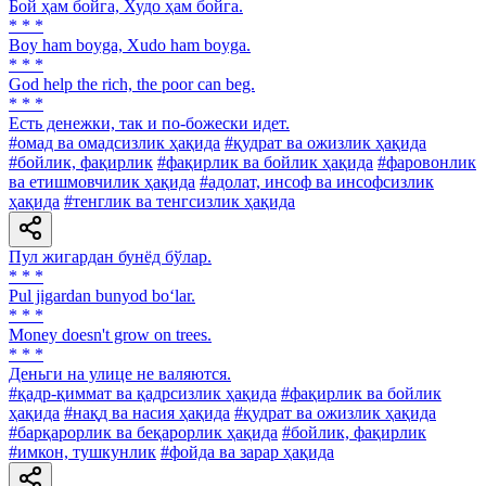
Бой ҳам бойга, Худо ҳам бойга.
* * *
Boy ham boyga, Xudo ham boyga.
* * *
God help the rich, the poor can beg.
* * *
Есть денежки, так и по-божески идет.
#омад ва омадсизлик ҳақида
#қудрат ва ожизлик ҳақида
#бойлик, фақирлик
#фақирлик ва бойлик ҳақида
#фаровонлик
ва етишмовчилик ҳақида
#адолат, инсоф ва инсофсизлик
ҳақида
#тенглик ва тенгсизлик ҳақида
Пул жигардан бунёд бўлар.
* * *
Pul jigardan bunyod bo‘lar.
* * *
Money doesn't grow on trees.
* * *
Деньги на улице не валяются.
#қадр-қиммат ва қадрсизлик ҳақида
#фақирлик ва бойлик
ҳақида
#нақд ва насия ҳақида
#қудрат ва ожизлик ҳақида
#барқарорлик ва беқарорлик ҳақида
#бойлик, фақирлик
#имкон, тушкунлик
#фойда ва зарар ҳақида