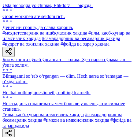
Usta pichoqqa yolchimas, Etikdo‘z — bigizga.
* * *
Good workmen are seldom rich.
* * *
Денег ни гроша, да слава хороша.
#меҳнатсеварлик ва ишёқмаслик ҳақида
#илм, касб-ҳунар ва
илмсизлик ҳақида
#самарадорлик ва бесамарлик ҳақида
#қудрат ва ожизлик ҳақида
#фойда ва зарар ҳақида
Билмаганни сўраб ўрганган — олим, Ҳеч нарса сўрамаган —
ўзига золим.
* * *
Bilmaganni so‘rab o‘rgangan — olim, Hech narsa so‘ramagan —
o‘ziga zolim.
* * *
He that nothing questioneth, nothing learneth.
* * *
He стыдись спрашивать: чем больше узнаешь, тем сильнее
станешь.
#илм, касб-ҳунар ва илмсизлик ҳақида
#самарадорлик ва
бесамарлик ҳақида
#имкон ва имконсизлик ҳақида
#фойда ва
зарар ҳақида