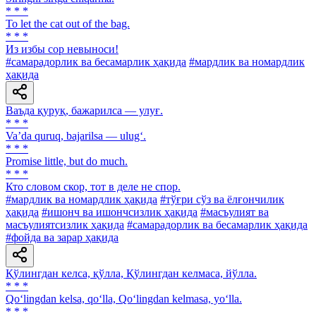
* * *
To let the cat out of the bag.
* * *
Из избы cop невыноси!
#самарадорлик ва бесамарлик ҳақида
#мардлик ва номардлик
ҳақида
Ваъда қуруқ, бажарилса — улуғ.
* * *
Va’da quruq, bajarilsa — ulug‘.
* * *
Promise little, but do much.
* * *
Кто словом скор, тот в деле не спор.
#мардлик ва номардлик ҳақида
#тўғри сўз ва ёлғончилик
ҳақида
#ишонч ва ишончсизлик ҳақида
#масъулият ва
масъулиятсизлик ҳақида
#самарадорлик ва бесамарлик ҳақида
#фойда ва зарар ҳақида
Қўлингдан келса, қўлла, Қўлингдан келмаса, йўлла.
* * *
Qo‘lingdan kelsa, qo‘lla, Qo‘lingdan kelmasa, yo‘lla.
* * *