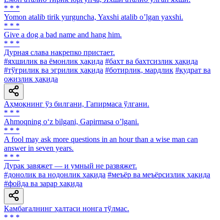
* * *
Yomon atalib tirik yurguncha, Yaxshi atalib oʼlgan yaxshi.
* * *
Give a dog a bad name and hang him.
* * *
Дурная слава накрепко пристает.
#яхшилик ва ёмонлик ҳақида
#бахт ва бахтсизлик ҳақида
#тўғрилик ва эгрилик ҳақида
#ботирлик, мардлик
#қудрат ва
ожизлик ҳақида
Аҳмоқнинг ўз билгани, Гапирмаса ўлгани.
* * *
Ahmoqning o‘z bilgani, Gapirmasa o’lgani.
* * *
A fool may ask more questions in an hour than a wise man can
answer in seven years.
* * *
Дурак завяжет — и умный не развяжет.
#донолик ва нодонлик ҳақида
#меъёр ва меъёрсизлик ҳақида
#фойда ва зарар ҳақида
Камбағалнинг ҳалтаси нонга тўлмас.
* * *