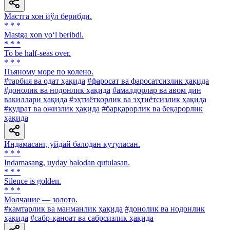
Мастга хон йўл берибди.
* * *
Mastga xon yo‘l beribdi.
* * *
To be half-seas over.
* * *
Пьяному море по колено.
#тарбия ва одат ҳақида
#фаросат ва фаросатсизлик ҳақида
#донолик ва нодонлик ҳақида
#амалдорлар ва авом дин
вакиллари ҳақида
#эҳтиёткорлик ва эҳтиётсизлик ҳақида
#қудрат ва ожизлик ҳақида
#барқарорлик ва беқарорлик
ҳақида
Индамасанг, уйдай балодан қутуласан.
* * *
Indamasang, uyday balodan qutulasan.
* * *
Silence is golden.
* * *
Молчание — золото.
#камтарлик ва манманлик ҳақида
#донолик ва нодонлик
ҳақида
#сабр-қаноат ва сабрсизлик ҳақида