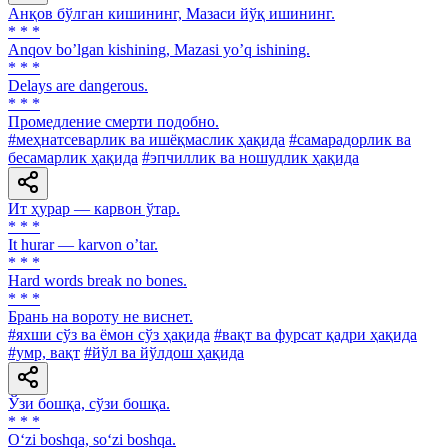
Анқов бўлган кишининг, Мазаси йўқ ишининг.
* * *
Аnqov boʼlgan kishining, Mazasi yoʼq ishining.
* * *
Delays are dangerous.
* * *
Промедление смерти подобно.
#меҳнатсеварлик ва ишёқмаслик ҳақида
#самарадорлик ва
бесамарлик ҳақида
#эпчиллик ва ношудлик ҳақида
Ит ҳурар — карвон ўтар.
* * *
It hurar — karvon oʼtar.
* * *
Hard words break no bones.
* * *
Брань на вороту не виснет.
#яхши сўз ва ёмон сўз ҳақида
#вақт ва фурсат қадри ҳақида
#умр, вақт
#йўл ва йўлдош ҳақида
Ўзи бошқа, сўзи бошқа.
* * *
O‘zi boshqa, so‘zi boshqa.