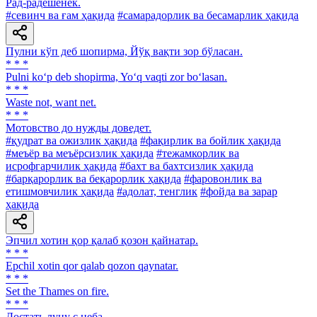
Рад-радешенек.
#севинч ва ғам ҳақида
#самарадорлик ва бесамарлик ҳақида
Пулни кўп деб шопирма, Йўқ вақти зор бўласан.
* * *
Pulni ko‘p deb shopirma, Yo‘q vaqti zor bo‘lasan.
* * *
Waste not, want net.
* * *
Мотовство до нужды доведет.
#қудрат ва ожизлик ҳақида
#фақирлик ва бойлик ҳақида
#меъёр ва меъёрсизлик ҳақида
#тежамкорлик ва
исрофгарчилик ҳақида
#бахт ва бахтсизлик ҳақида
#барқарорлик ва беқарорлик ҳақида
#фаровонлик ва
етишмовчилик ҳақида
#адолат, тенглик
#фойда ва зарар
ҳақида
Эпчил хотин қор қалаб қозон қайнатар.
* * *
Epchil xotin qor qalab qozon qaynatar.
* * *
Set the Thames on fire.
* * *
Достать луну с неба.