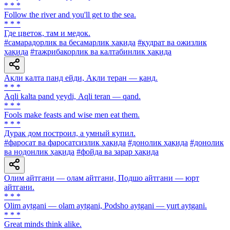
* * *
Follow the river and you'll get to the sea.
* * *
Где цветок, там и медок.
#самарадорлик ва бесамарлик ҳақида
#қудрат ва ожизлик
ҳақида
#тажрибакорлик ва калтабинлик ҳақида
Ақли калта панд ейди, Ақли теран — қанд.
* * *
Аqli kalta pand yeydi, Аqli teran — qand.
* * *
Fools make feasts and wise men eat them.
* * *
Дурак дом построил, а умный купил.
#фаросат ва фаросатсизлик ҳақида
#донолик ҳақида
#донолик
ва нодонлик ҳақида
#фойда ва зарар ҳақида
Олим айтгани — олам айтгани, Подшо айтгани — юрт
айтгани.
* * *
Olim aytgani — olam aytgani, Podsho aytgani — yurt aytgani.
* * *
Great minds think alike.