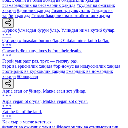
#бахт, севги ва омад
#омад ва омадсизлик ҳақида
#самарадорлик ва бесамарлик ҳақида
#қудрат ва ожизлик
ҳақида
#донолик ҳақида
#имкон, тушкунлик
#тақдир ва
тадбир ҳақида
#тажрибакорлик ва калтабинлик ҳақида
Қўрқоқ ўлмасдан бурун ўлар, Ўликдан нима кутиб бўлар.
* * *
Qoʼrqoq oʼlmasdan burun oʼlar, Oʼlikdan nima kutib boʼlar.
* * *
Cowards die many times before their deaths.
* * *
Герой умирает раз, трус — тысячу раз.
#эрк ва эрксизлик ҳақида
#ор-номус ва номуссизлик ҳақида
#ботирлик ва қўрқоқлик ҳақида
#мардлик ва номардлик
ҳақида
#бошқалар
Арпа еган от ўйнар, Макка еган зот ўйнар.
* * *
Arpa yegan ot o‘ynar, Makka yegan zot o‘ynar.
* * *
Eat the fat of the land.
* * *
Как сыр в масле кататься.
#қудрат ва ожизлик ҳақида
#фаровонлик ва етишмовчилик