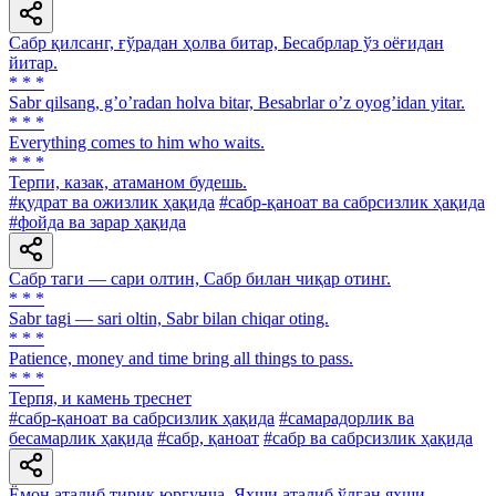
Сабр қилсанг, ғўрадан ҳолва битар, Бесабрлар ўз оёғидан
йитар.
* * *
Sabr qilsang, gʼoʼradan holva bitar, Besabrlar oʼz oyogʼidan yitar.
* * *
Everything comes to him who waits.
* * *
Терпи, казак, атаманом будешь.
#қудрат ва ожизлик ҳақида
#сабр-қаноат ва сабрсизлик ҳақида
#фойда ва зарар ҳақида
Сабр таги — сари олтин, Сабр билан чиқар отинг.
* * *
Sabr tagi — sari oltin, Sabr bilan chiqar oting.
* * *
Patience, money and time bring all things to pass.
* * *
Терпя, и камень треснет
#сабр-қаноат ва сабрсизлик ҳақида
#самарадорлик ва
бесамарлик ҳақида
#сабр, қаноат
#сабр ва сабрсизлик ҳақида
Ёмон аталиб тирик юргунча, Яхши аталиб ўлган яхши.