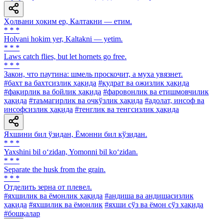
Ҳолвани ҳоким ер, Калтакни — етим.
* * *
Holvani hokim yer, Kaltakni — yetim.
* * *
Laws catch flies, but let hornets go free.
* * *
Закон, что паутина: шмель проскочит, а муха увязнет.
#бахт ва бахтсизлик ҳақида
#қудрат ва ожизлик ҳақида
#фақирлик ва бойлик ҳақида
#фаровонлик ва етишмовчилик
ҳақида
#таъмагирлик ва очкўзлик ҳақида
#адолат, инсоф ва
инсофсизлик ҳақида
#тенглик ва тенгсизлик ҳақида
Яхшини бил ўзидан, Ёмонни бил кўзидан.
* * *
Yaxshini bil o‘zidan, Yomonni bil ko‘zidan.
* * *
Separate the husk from the grain.
* * *
Отделить зерна от плевел.
#яхшилик ва ёмонлик ҳақида
#андиша ва андишасизлик
ҳақида
#яхшилик ва ёмонлик
#яхши сўз ва ёмон сўз ҳақида
#бошқалар