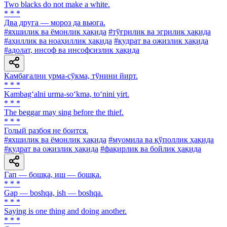
Two blacks do not make a white.
* * *
Два друга — мороз да вьюга.
#яхшилик ва ёмонлик ҳақида
#тўғрилик ва эгрилик ҳақида
#аҳиллик ва ноаҳиллик ҳақида
#қудрат ва ожизлик ҳақида
#адолат, инсоф ва инсофсизлик ҳақида
Камбағални урма-сўкма, тўнини йирт.
* * *
Kambag‘alni urma-so‘kma, to‘nini yirt.
* * *
The beggar may sing before the thief.
* * *
Голый разбоя не боится.
#яхшилик ва ёмонлик ҳақида
#муомила ва қўполлик ҳақида
#қудрат ва ожизлик ҳақида
#фақирлик ва бойлик ҳақида
Гап — бошқа, иш — бошқа.
* * *
Gap — boshqa, ish — boshqa.
* * *
Saying is one thing and doing another.
* * *