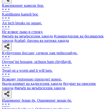
Камликнинг камоли бор.
* * *
Kamlikning kamoli bor.
* * *
An inch breaks no square.
* * *
He всякое лыко в строку.
#меъёр ва меъёрсизлик ҳақида
#самарадорлик ва бесамарлик
ҳақида
#сабаб, баҳона ва натижа ҳақида
Қуйруғини боссанг, сичқон ҳам чийиллайди.
* * *
Quyrug‘ini bossang, sichqon ham chiyillaydi.
* * *
Tread on a worm and it will turn.
* * *
Всякому терпению приходит конец.
#қадр-қиммат ва қадрсизлик ҳақида
#қудрат ва ожизлик
ҳақида
#меъёр ва меъёрсизлик ҳақида
Ишимнинг боши ёқ, Ошимнинг моши ёқ.
* * *