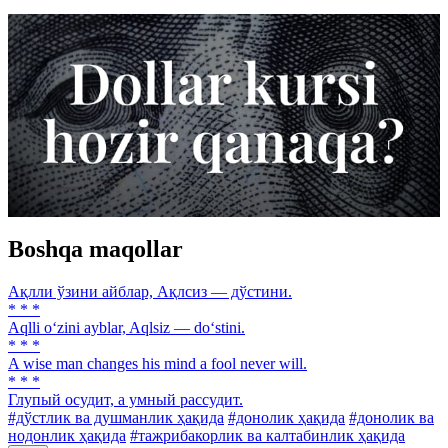
Boshqa maqollar
Ақлли ўзини айблар, Ақлсиз — дўстини.
* * *
Aqlli o‘zini ayblar, Aqlsiz — do‘stini.
* * *
A wise man changes his mind a fool never will.
* * *
Глупый осудит, a умный рассудит.
#дўстлик ва душманлик ҳақида
#донолик ҳақида
#донолик ва
нодонлик ҳақида
#тажрибакорлик ва калтабинлик ҳақида