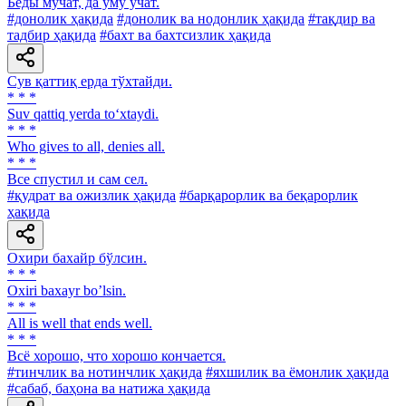
Беды мучат, да уму учат.
#донолик ҳақида
#донолик ва нодонлик ҳақида
#тақдир ва
тадбир ҳақида
#бахт ва бахтсизлик ҳақида
Сув қаттиқ ерда тўхтайди.
* * *
Suv qattiq yerda to‘xtaydi.
* * *
Who gives to all, denies all.
* * *
Все спустил и сам сел.
#қудрат ва ожизлик ҳақида
#барқарорлик ва беқарорлик
ҳақида
Охири бахайр бўлсин.
* * *
Oxiri baxayr boʼlsin.
* * *
All is well that ends well.
* * *
Всё хорошо, что хорошо кончается.
#тинчлик ва нотинчлик ҳақида
#яхшилик ва ёмонлик ҳақида
#сабаб, баҳона ва натижа ҳақида