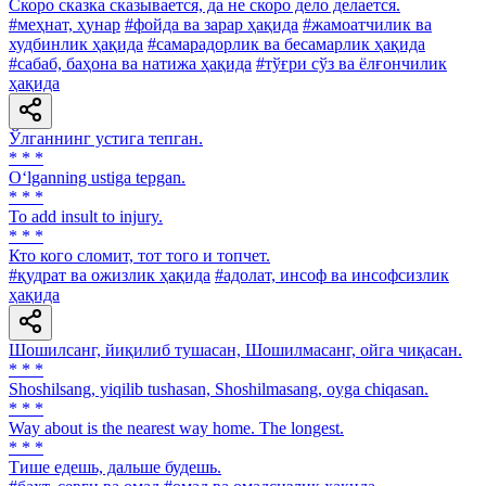
Скоро сказка сказывается, да не скоро дело делается.
#меҳнат, ҳунар
#фойда ва зарар ҳақида
#жамоатчилик ва
худбинлик ҳақида
#самарадорлик ва бесамарлик ҳақида
#сабаб, баҳона ва натижа ҳақида
#тўғри сўз ва ёлғончилик
ҳақида
Ўлганнинг устига тепган.
* * *
O‘lganning ustiga tepgan.
* * *
To add insult to injury.
* * *
Кто кого сломит, тот того и топчет.
#қудрат ва ожизлик ҳақида
#адолат, инсоф ва инсофсизлик
ҳақида
Шошилсанг, йиқилиб тушасан, Шошилмасанг, ойга чиқасан.
* * *
Shoshilsang, yiqilib tushasan, Shoshilmasang, oyga chiqasan.
* * *
Way about is the nearest way home. The longest.
* * *
Тише едешь, дальше будешь.