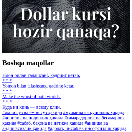
Boshqa maqollar
Ёмон билан талашсанг, қадринг кетар.
* * *
Yomon bilan talashsang, qadring ketar.
* * *
Make the worst of both worlds.
* * *
Куда ни кинь — всюду клин.
#яхши сўз ва ёмон сўз ҳақида
#муомила ва қўполлик ҳақида
#донолик ва нодонлик ҳақида
#самарадорлик ва бесамарлик
ҳақида
#сабаб, баҳона ва натижа ҳақида
#андиша ва
андишасизлик ҳақида
#адолат, инсоф ва инсофсизлик ҳақида