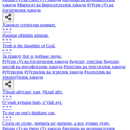
ҳақида
#фаросат ва фаросатсизлик ҳақида
#тўғри сўз ва
ёлғончилик ҳақида
Ҳақиқат олтиндан қиммат.
* * *
Haqiqat oltindan qimmat.
* * *
Truth is the daughter of God.
* * *
За правду бог и добрые люди.
#тўғри сўз ва ёлғончилик ҳақида
#адолат, тенглик
#адолат,
инсоф ва инсофсизлик ҳақида
#тенглик ва тенгсизлик ҳақида
#тўғрилик
#тўғрилик ва эгрилик ҳақида
#ҳалоллик ва
текинхўрлик ҳақида
Ўйнаб айтсанг ҳам, ўйлаб айт.
* * *
Oʼynab aytsang ham, oʼylab ayt.
* * *
To put on one's thinking cap.
* * *
Спать не сплю, дремать не дремлю, а все думаю думу.
#яхши сўз ва ёмон сўз ҳақида
#андиша ва андишасизлик