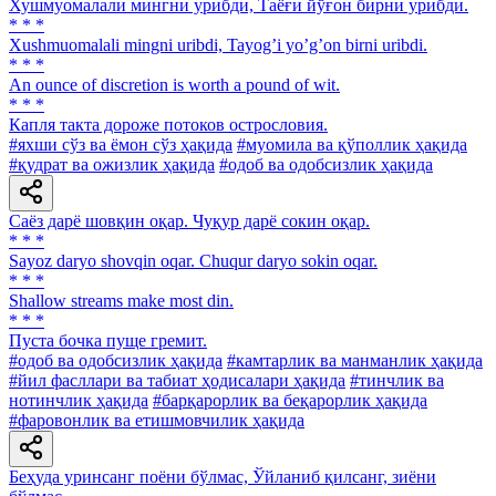
Хушмуомалали мингни урибди, Таёғи йўғон бирни урибди.
* * *
Xushmuomalali mingni uribdi, Tayogʼi yoʼgʼon birni uribdi.
* * *
An ounce of discretion is worth a pound of wit.
* * *
Капля такта дороже потоков острословия.
#яхши сўз ва ёмон сўз ҳақида
#муомила ва қўполлик ҳақида
#қудрат ва ожизлик ҳақида
#одоб ва одобсизлик ҳақида
Саёз дарё шовқин оқар. Чуқур дарё сокин оқар.
* * *
Sayoz daryo shovqin oqar. Chuqur daryo sokin oqar.
* * *
Shallow streams make most din.
* * *
Пуста бочка пуще гремит.
#одоб ва одобсизлик ҳақида
#камтарлик ва манманлик ҳақида
#йил фасллари ва табиат ҳодисалари ҳақида
#тинчлик ва
нотинчлик ҳақида
#барқарорлик ва беқарорлик ҳақида
#фаровонлик ва етишмовчилик ҳақида
Беҳуда уринсанг поёни бўлмас, Ўйланиб қилсанг, зиёни