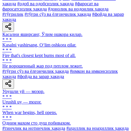
ҳақида
#одоб ва одобсизлик ҳақида
#фаросат ва
фаросатсизлик ҳақида
#донолик ва нодонлик ҳақида
#тўғрилик
#тўғри сўз ва ёлғончилик ҳақида
#фойда ва зарар
ҳақида
Касални яширсанг, Ўлим ошкора қилар.
* * *
Kasalni yashirsang, O‘lim oshkora qilar.
* * *
Fire that's closest kept burns most of all.
* * *
He ворошенный жар под пеплом лежит.
#тўғри сўз ва ёлғончилик ҳақида
#имкон ва имконсизлик
ҳақида
#фойда ва зарар ҳақида
Урушли уй — мозор.
* * *
Urushli uy — mozor.
* * *
When war begins, hell opens.
* * *
Одним махом сто душ побивахом.
#тинчлик ва нотинчлик ҳақида
#аҳиллик ва ноаҳиллик ҳақида