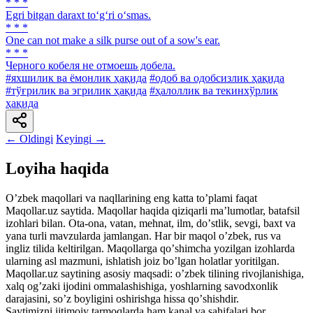
* * *
Egri bitgan daraxt to‘g‘ri o‘smas.
* * *
One can not make a silk purse out of a sow's ear.
* * *
Черного кобеля не отмоешь добела.
#яхшилик ва ёмонлик ҳақида
#одоб ва одобсизлик ҳақида
#тўғрилик ва эгрилик ҳақида
#ҳалоллик ва текинхўрлик
ҳақида
← Oldingi
Keyingi →
Loyiha haqida
Oʼzbek maqollari va naqllarining eng katta toʼplami faqat
Maqollar.uz saytida. Maqollar haqida qiziqarli maʼlumotlar, batafsil
izohlari bilan. Ota-ona, vatan, mehnat, ilm, doʼstlik, sevgi, baxt va
yana turli mavzularda jamlangan. Har bir maqol oʼzbek, rus va
ingliz tilida keltirilgan. Maqollarga qoʼshimcha yozilgan izohlarda
ularning asl mazmuni, ishlatish joiz boʼlgan holatlar yoritilgan.
Maqollar.uz saytining asosiy maqsadi: oʼzbek tilining rivojlanishiga,
xalq ogʼzaki ijodini ommalashishiga, yoshlarning savodxonlik
darajasini, soʼz boyligini oshirishga hissa qoʼshishdir.
Saytimizni ijtimoiy tarmoqlarda ham kanal va sahifalari bor.