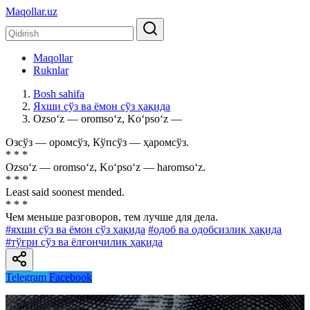
Maqollar.uz
Maqollar
Ruknlar
Bosh sahifa
Яхши сўз ва ёмон сўз ҳақида
Ozso‘z — oromso‘z, Ko‘pso‘z —
Озсўз — оромсўз, Кўпсўз — ҳаромсўз.
* * *
Ozso‘z — oromso‘z, Ko‘pso‘z — haromso‘z.
* * *
Least said soonest mended.
* * *
Чем меньше разговоров, тем лучше для дела.
#яхши сўз ва ёмон сўз ҳақида
#одоб ва одобсизлик ҳақида
#тўғри сўз ва ёлғончилик ҳақида
Telegram
Facebook