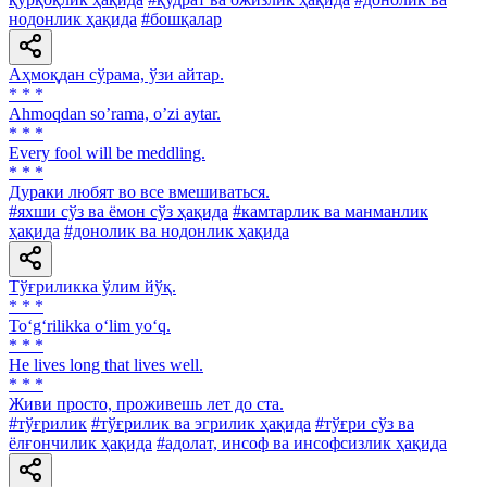
нодонлик ҳақида
#бошқалар
Аҳмоқдан сўрама, ўзи айтар.
* * *
Аhmoqdan soʼrama, oʼzi aytar.
* * *
Every fool will be meddling.
* * *
Дураки любят во все вмешиваться.
#яхши сўз ва ёмон сўз ҳақида
#камтарлик ва манманлик
ҳақида
#донолик ва нодонлик ҳақида
Тўғриликка ўлим йўқ.
* * *
To‘g‘rilikka o‘lim yo‘q.
* * *
He lives long that lives well.
* * *
Живи просто, проживешь лет до ста.
#тўғрилик
#тўғрилик ва эгрилик ҳақида
#тўғри сўз ва
ёлғончилик ҳақида
#адолат, инсоф ва инсофсизлик ҳақида