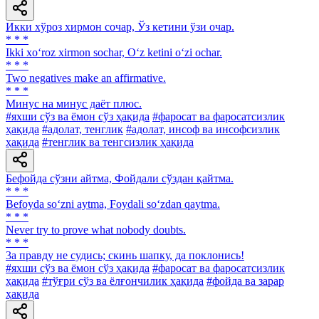
Икки хўроз хирмон сочар, Ўз кетини ўзи очар.
* * *
Ikki xo‘roz xirmon sochar, O‘z ketini o‘zi ochar.
* * *
Two negatives make an affirmative.
* * *
Минус на минус даёт плюс.
#яхши сўз ва ёмон сўз ҳақида
#фаросат ва фаросатсизлик
ҳақида
#адолат, тенглик
#адолат, инсоф ва инсофсизлик
ҳақида
#тенглик ва тенгсизлик ҳақида
Бефойда сўзни айтма, Фойдали сўздан қайтма.
* * *
Befoyda so‘zni aytma, Foydali so‘zdan qaytma.
* * *
Never try to prove what nobody doubts.
* * *
3a правду не судись; скинь шапку, да поклонись!
#яхши сўз ва ёмон сўз ҳақида
#фаросат ва фаросатсизлик
ҳақида
#тўғри сўз ва ёлғончилик ҳақида
#фойда ва зарар
ҳақида