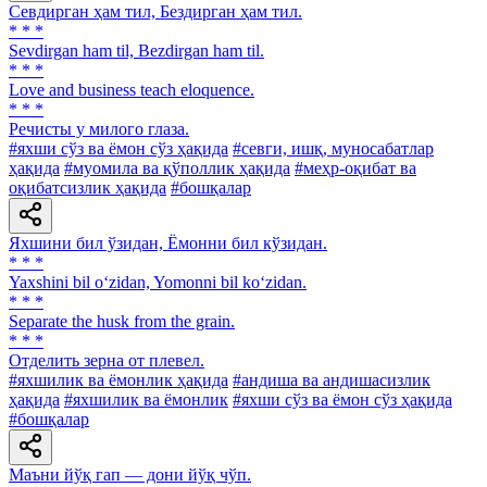
Севдирган ҳам тил, Бездирган ҳам тил.
* * *
Sevdirgan ham til, Bezdirgan ham til.
* * *
Love and business teach eloquence.
* * *
Речисты у милого глаза.
#яхши сўз ва ёмон сўз ҳақида
#севги, ишқ, муносабатлар
ҳақида
#муомила ва қўполлик ҳақида
#меҳр-оқибат ва
оқибатсизлик ҳақида
#бошқалар
Яхшини бил ўзидан, Ёмонни бил кўзидан.
* * *
Yaxshini bil o‘zidan, Yomonni bil ko‘zidan.
* * *
Separate the husk from the grain.
* * *
Отделить зерна от плевел.
#яхшилик ва ёмонлик ҳақида
#андиша ва андишасизлик
ҳақида
#яхшилик ва ёмонлик
#яхши сўз ва ёмон сўз ҳақида
#бошқалар
Маъни йўқ гап — дони йўқ чўп.