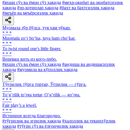
#яхши сўз ва ёмон сўз ҳақида
#меҳр-оқибат ва оқибатсизлик
ҳақида
#эр-хотинлар ҳақида
#бахт ва бахтсизлик ҳақида
#меъёр ва меъёрсизлик ҳақида
Муомала зўр бўлса, туя ҳам чўкар.
* * *
Muomala zo‘r bo‘lsa, tuya ham cho‘kar.
* * *
To twist round one's little finger.
* * *
Веревки вить из кого-либо.
#яхши сўз ва ёмон сўз ҳақида
#андиша ва андишасизлик
ҳақида
#муомила ва қўполлик ҳақида
Тўғрилик тўрга тортар, Ўғрилик — гўрга.
* * *
Toʼgʼrilik toʼrga tortar, Oʼgʼrilik — goʼrga.
* * *
Fair play’s a jewel.
* * *
Истинное всегда благородно.
#тўғрилик ва эгрилик ҳақида
#ҳалоллик ва текинхўрлик
ҳақида
#тўғри сўз ва ёлғончилик ҳақида