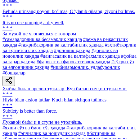
бўлмас.
* * *
Behuda urinsang poyoni boʼlmas, Oʼylanib qilsang, ziyoni boʼlmas.
* * *
It is no use pumping a dry well.
* * *
За мухой не угоняешься с топором
#самарадорлик ва бесамарлик ҳақида
#режа ва режасизлик
ҳақида
#тажрибакорлик ва калтабинлик ҳақида
#эҳтиёткорлик
ва эҳтиётсизлик ҳақида
#донолик ҳақида
#донолик ва
нодонлик ҳақида
#дангасалик ва калтафаҳмлик ҳақида
#фойда
ва зарар ҳақида
#фаросат ва фаросатсизлик ҳақида
#тўғри сўз
ва ёлғончилик ҳақида
#ишбилармонлик, уддабуронлик
#бошқалар
Ҳийла билан арслон тутилар, Куч билан сичқон тутилмас.
* * *
Hiyla bilan arslon tutilar, Kuch bilan sichqon tutilmas.
* * *
Subtlety is better than force.
* * *
Лукавой бабы и в ступе не утолчёшь.
#яхши сўз ва ёмон сўз ҳақида
#тажрибакорлик ва калтабинлик
ҳақида
#эпчиллик ва ношудлик ҳақида
#ботирлик ва
қўрқоқлик ҳақида
#қудрат ва ожизлик ҳақида
#донолик ва