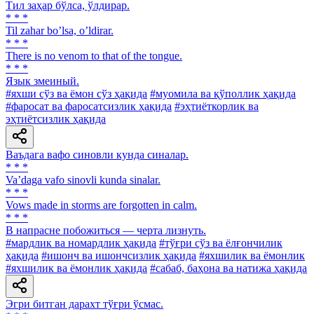
Тил заҳар бўлса, ўлдирар.
* * *
Til zahar boʼlsa, oʼldirar.
* * *
There is no venom to that of the tongue.
* * *
Язык змеиный.
#яхши сўз ва ёмон сўз ҳақида
#муомила ва қўполлик ҳақида
#фаросат ва фаросатсизлик ҳақида
#эҳтиёткорлик ва
эҳтиётсизлик ҳақида
Ваъдага вафо синовли кунда синалар.
* * *
Va’daga vafo sinovli kunda sinalar.
* * *
Vows made in storms are forgotten in calm.
* * *
В напрасне побожиться — черта лизнуть.
#мардлик ва номардлик ҳақида
#тўғри сўз ва ёлғончилик
ҳақида
#ишонч ва ишончсизлик ҳақида
#яхшилик ва ёмонлик
#яхшилик ва ёмонлик ҳақида
#сабаб, баҳона ва натижа ҳақида
Эгри битган дарахт тўғри ўсмас.