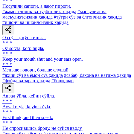
* * *
Посулили сапоги, а дают пироги.
#жамоатчилик ва худбинлик ҳақида
#масъулият ва
масъулиятсизлик ҳақида
#тўғри сўз ва ёлғончилик ҳақида
#ишонч ва ишончсизлик ҳақида
Оз сўзла, кўп тингла.
* * *
Oz so‘zla, ko‘p tingla.
* * *
Keep your mouth shut and your ears open.
* * *
Меньше говори, больше слушай.
#яхши сўз ва ёмон сўз ҳақида
#сабаб, баҳона ва натижа ҳақида
#фойда ва зарар ҳақида
#бошқалар
Аввал ўйла, кейин сўйла.
* * *
Avval o‘yla, keyin so‘yla.
* * *
First think, and then speak.
* * *
He спросившись броду, не суйся вводу.
#яхши сўз ва ёмон сўз ҳақида
#андиша ва андишасизлик