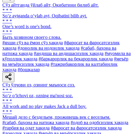
Сўз айтганда ўйлаб айт, Оқибатини билиб айт.
* * *
So‘z aytganda o‘ylab ayt, Oqibatini bilib ayt.
* * *
One’s word is one's bond.
* * *
Быть хозяином своего слова.
#яхши сўз ва ёмон сўз ҳақида
#фаросат ва фаросатсизлик
ҳақида
#донолик ва нодонлик ҳақида
#сабаб, баҳона ва
натижа ҳақида
#андиша ва андишасизлик ҳақида
#муомила ва
қўполлик ҳақида
#барқарорлик ва беқарорлик ҳақида
#меъёр
ва меъёрсизлик ҳақида
#тажрибакорлик ва калтабинлик
ҳақида
#бошқалар
Сўз ўлчови оз, ознинг маъноси соз.
* * *
So‘z o‘lchovi oz, ozning ma'nosi soz.
* * *
All work and no play makes Jack a dull boy.
* * *
Мешай дело с бездельем, проживешь век с весельем.
#сабаб, баҳона ва натижа ҳақида
#одоб ва одобсизлик ҳақида
#тарбия ва одат ҳақида
#фаросат ва фаросатсизлик ҳақида
#донолик ҳақида
#меъёр ва меъёрсизлик ҳақида