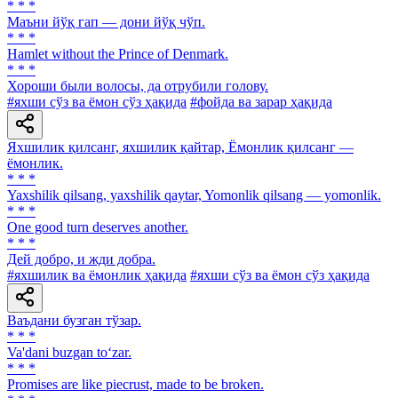
* * *
Маъни йўқ гап — дони йўқ чўп.
* * *
Hamlet without the Prince of Denmark.
* * *
Хороши были волосы, да отрубили голову.
#яхши сўз ва ёмон сўз ҳақида
#фойда ва зарар ҳақида
Яхшилик қилсанг, яхшилик қайтар, Ёмонлик қилсанг —
ёмонлик.
* * *
Yaxshilik qilsang, yaxshilik qaytar, Yomonlik qilsang — yomonlik.
* * *
One good turn deserves another.
* * *
Дей добро, и жди добра.
#яхшилик ва ёмонлик ҳақида
#яхши сўз ва ёмон сўз ҳақида
Ваъдани бузган тўзар.
* * *
Va'dani buzgan to‘zar.
* * *
Promises are like piecrust, made to be broken.