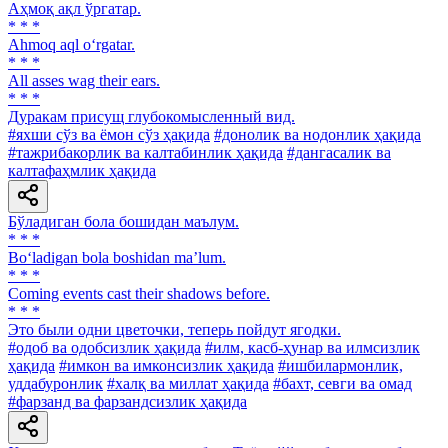
Аҳмоқ ақл ўргатар.
* * *
Ahmoq aql o‘rgatar.
* * *
All asses wag their ears.
* * *
Дуракам присущ глубокомысленный вид.
#яхши сўз ва ёмон сўз ҳақида
#донолик ва нодонлик ҳақида
#тажрибакорлик ва калтабинлик ҳақида
#дангасалик ва
калтафаҳмлик ҳақида
Бўладиган бола бошидан маълум.
* * *
Bo‘ladigan bola boshidan ma’lum.
* * *
Coming events cast their shadows before.
* * *
Это были одни цветочки, теперь пойдут ягодки.
#одоб ва одобсизлик ҳақида
#илм, касб-ҳунар ва илмсизлик
ҳақида
#имкон ва имконсизлик ҳақида
#ишбилармонлик,
уддабуронлик
#халқ ва миллат ҳақида
#бахт, севги ва омад
#фарзанд ва фарзандсизлик ҳақида