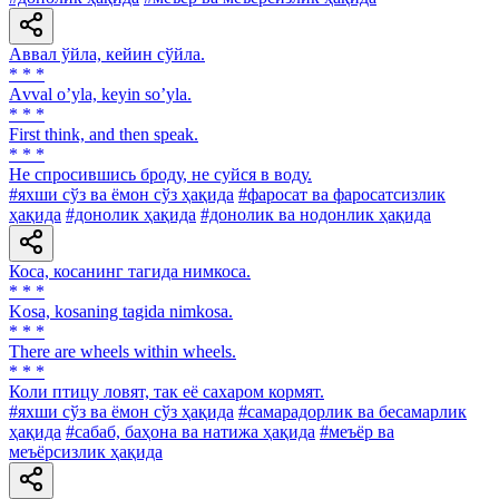
Аввал ўйла, кейин сўйла.
* * *
Аvval oʼyla, keyin soʼyla.
* * *
First think, and then speak.
* * *
He спросившись броду, не суйся в воду.
#яхши сўз ва ёмон сўз ҳақида
#фаросат ва фаросатсизлик
ҳақида
#донолик ҳақида
#донолик ва нодонлик ҳақида
Коса, косанинг тагида нимкоса.
* * *
Kosa, kosaning tagida nimkosa.
* * *
There are wheels within wheels.
* * *
Коли птицу ловят, так её сахаром кормят.
#яхши сўз ва ёмон сўз ҳақида
#самарадорлик ва бесамарлик
ҳақида
#сабаб, баҳона ва натижа ҳақида
#меъёр ва
меъёрсизлик ҳақида