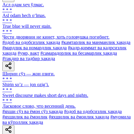
Асл одам ҳеч ўлмас.
* * *
Asl odam hech o‘lmas.
* * *
True blue will never stain.
* * *
Чести дворянин не кинет, хоть головушка погибнет.
#одоб ва одобсизлик ҳақида
#камтарлик ва манманлик ҳақида
#мардлик ва номардлик ҳақида
#қадр-қиммат ва қадрсизлик
ҳақида
#умр, вақт
#самарадорлик ва бесамарлик ҳақида
#тақдир ва тадбир ҳақида
Ширин сўз — жон озиғи.
* * *
Shirin soʼz — jon ozigʼi.
* * *
Sweet discourse makes short days and nights.
* * *
Ласковое слово, что весенний день.
#яхши сўз ва ёмон сўз ҳақида
#одоб ва одобсизлик ҳақида
#яхшилик ва ёмонлик
#яхшилик ва ёмонлик ҳақида
#муомила
ва қўполлик ҳақида