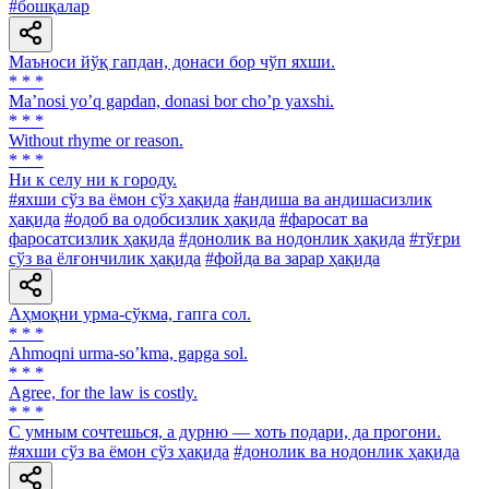
#бошқалар
Маъноси йўқ гапдан, донаси бор чўп яхши.
* * *
Maʼnosi yoʼq gapdan, donasi bor choʼp yaxshi.
* * *
Without rhyme or reason.
* * *
Ни к селу ни к городу.
#яхши сўз ва ёмон сўз ҳақида
#андиша ва андишасизлик
ҳақида
#одоб ва одобсизлик ҳақида
#фаросат ва
фаросатсизлик ҳақида
#донолик ва нодонлик ҳақида
#тўғри
сўз ва ёлғончилик ҳақида
#фойда ва зарар ҳақида
Аҳмоқни урма-сўкма, гапга сол.
* * *
Аhmoqni urma-soʼkma, gapga sol.
* * *
Agree, for the law is costly.
* * *
C умным сочтешься, а дурню — хоть подари, да прогони.
#яхши сўз ва ёмон сўз ҳақида
#донолик ва нодонлик ҳақида