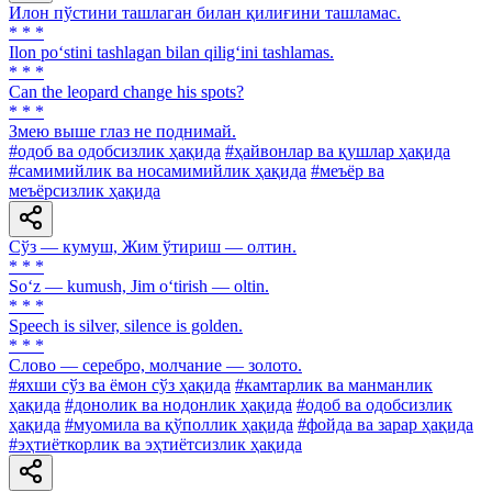
Илон пўстини ташлаган билан қилиғини ташламас.
* * *
Ilon po‘stini tashlagan bilan qilig‘ini tashlamas.
* * *
Can the leopard change his spots?
* * *
Змею выше глаз не поднимай.
#одоб ва одобсизлик ҳақида
#ҳайвонлар ва қушлар ҳақида
#самимийлик ва носамимийлик ҳақида
#меъёр ва
меъёрсизлик ҳақида
Сўз — кумуш, Жим ўтириш — олтин.
* * *
So‘z — kumush, Jim o‘tirish — oltin.
* * *
Speech is silver, silence is golden.
* * *
Слово — серебро, молчание — золото.
#яхши сўз ва ёмон сўз ҳақида
#камтарлик ва манманлик
ҳақида
#донолик ва нодонлик ҳақида
#одоб ва одобсизлик
ҳақида
#муомила ва қўполлик ҳақида
#фойда ва зарар ҳақида
#эҳтиёткорлик ва эҳтиётсизлик ҳақида