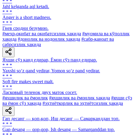
* * *
Jahl kelganda aql ketadi.
* * *
Anger is a short madness.
* * *
Гнев сродни безумию.
#меҳр-оқибат ва оқибатсизлик ҳақида
#муомила ва қўполлик
ҳақида
#донолик ва нодонлик ҳақида
#сабр-қаноат ва
сабрсизлик ҳақида
Яхши сўз қанд едирар, Ёмон сўз панд едирар.
* * *
Yaxshi so‘z qand yedirar, Yomon so‘z pand yedirar.
* * *
Soft fire makes sweet malt.
* * *
Ласковый теленок двух маток сосет.
#яхшилик ва ёмонлик
#яхшилик ва ёмонлик ҳақида
#яхши сўз
ва ёмон сўз ҳақида
#эҳтиёткорлик ва эҳтиётсизлик ҳақида
Гап десанг — қоп-қоп, Иш десанг — Самарқанддан топ.
* * *
Gap desang — qop-qop, Ish desang — Samarqanddan top.
* * *