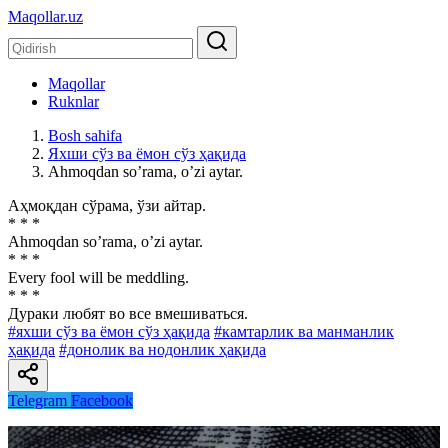
Maqollar.uz
Maqollar
Ruknlar
Bosh sahifa
Яхши сўз ва ёмон сўз ҳақида
Аhmoqdan soʼrama, oʼzi aytar.
Аҳмоқдан сўрама, ўзи айтар.
* * *
Аhmoqdan soʼrama, oʼzi aytar.
* * *
Every fool will be meddling.
* * *
Дураки любят во все вмешиваться.
#яхши сўз ва ёмон сўз ҳақида
#камтарлик ва манманлик
ҳақида
#донолик ва нодонлик ҳақида
Telegram
Facebook