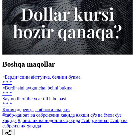
Boshqa maqollar
«Берди»сини айтгунча, белини букма.
* * *
«Berdi»sini aytguncha, belini bukma.
* * *
Say no ill of the year till it be past.
* * *
Криво дерево, да яблоки сладки.
#сабр-қаноат ва сабрсизлик ҳақида
#яхши сўз ва ёмон сўз
ҳақида
#донолик ва нодонлик ҳақида
#сабр, қаноат
#сабр ва
сабрсизлик ҳақида