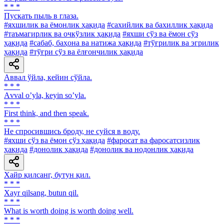
* * *
Пускать пыль в глаза.
#яхшилик ва ёмонлик ҳақида
#сахийлик ва бахиллик ҳақида
#таъмагирлик ва очкўзлик ҳақида
#яхши сўз ва ёмон сўз
ҳақида
#сабаб, баҳона ва натижа ҳақида
#тўғрилик ва эгрилик
ҳақида
#тўғри сўз ва ёлғончилик ҳақида
Аввал ўйла, кейин сўйла.
* * *
Аvval oʼyla, keyin soʼyla.
* * *
First think, and then speak.
* * *
He спросившись броду, не суйся в воду.
#яхши сўз ва ёмон сўз ҳақида
#фаросат ва фаросатсизлик
ҳақида
#донолик ҳақида
#донолик ва нодонлик ҳақида
Хайр қилсанг, бутун қил.
* * *
Xayr qilsang, butun qil.
* * *
What is worth doing is worth doing well.
* * *