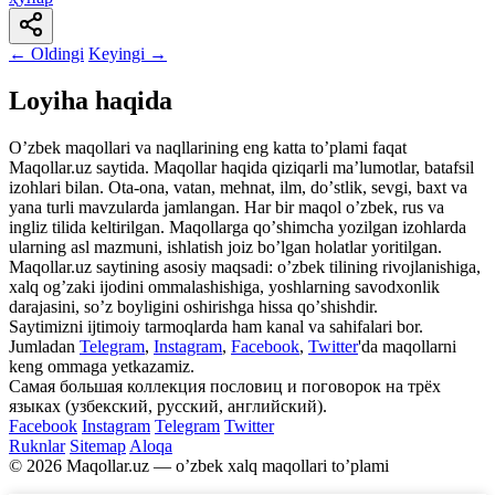
← Oldingi
Keyingi →
Loyiha haqida
Oʼzbek maqollari va naqllarining eng katta toʼplami faqat
Maqollar.uz saytida. Maqollar haqida qiziqarli maʼlumotlar, batafsil
izohlari bilan. Ota-ona, vatan, mehnat, ilm, doʼstlik, sevgi, baxt va
yana turli mavzularda jamlangan. Har bir maqol oʼzbek, rus va
ingliz tilida keltirilgan. Maqollarga qoʼshimcha yozilgan izohlarda
ularning asl mazmuni, ishlatish joiz boʼlgan holatlar yoritilgan.
Maqollar.uz saytining asosiy maqsadi: oʼzbek tilining rivojlanishiga,
xalq ogʼzaki ijodini ommalashishiga, yoshlarning savodxonlik
darajasini, soʼz boyligini oshirishga hissa qoʼshishdir.
Saytimizni ijtimoiy tarmoqlarda ham kanal va sahifalari bor.
Jumladan
Telegram
,
Instagram
,
Facebook
,
Twitter
'da maqollarni
keng ommaga yetkazamiz.
Самая большая коллекция пословиц и поговорок на трёх
языках (узбекский, русский, английский).
Facebook
Instagram
Telegram
Twitter
Ruknlar
Sitemap
Aloqa
© 2026 Maqollar.uz — oʼzbek xalq maqollari toʼplami