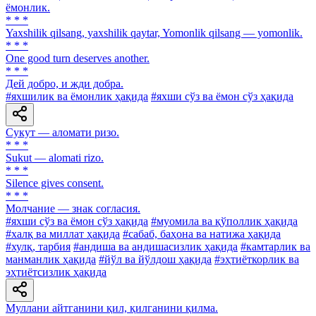
ёмонлик.
* * *
Yaxshilik qilsang, yaxshilik qaytar, Yomonlik qilsang — yomonlik.
* * *
One good turn deserves another.
* * *
Дей добро, и жди добра.
#яхшилик ва ёмонлик ҳақида
#яхши сўз ва ёмон сўз ҳақида
Сукут — аломати ризо.
* * *
Sukut — alomati rizo.
* * *
Silence gives consent.
* * *
Молчание — знак согласия.
#яхши сўз ва ёмон сўз ҳақида
#муомила ва қўполлик ҳақида
#халқ ва миллат ҳақида
#сабаб, баҳона ва натижа ҳақида
#хулқ, тарбия
#андиша ва андишасизлик ҳақида
#камтарлик ва
манманлик ҳақида
#йўл ва йўлдош ҳақида
#эҳтиёткорлик ва
эҳтиётсизлик ҳақида
Муллани айтганини қил, қилганини қилма.