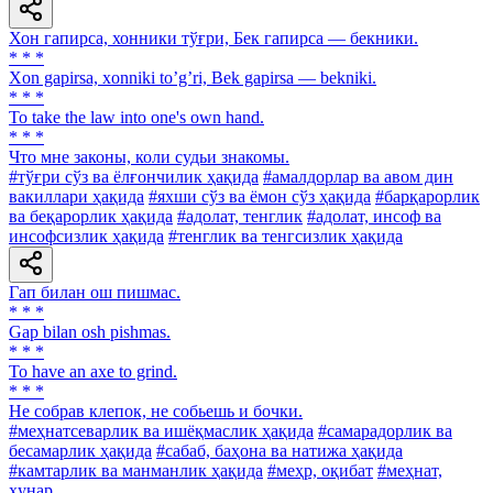
Хон гапирса, хонники тўғри, Бек гапирса — бекники.
* * *
Xon gapirsa, xonniki toʼgʼri, Bek gapirsa — bekniki.
* * *
To take the law into one's own hand.
* * *
Что мне законы, коли судьи знакомы.
#тўғри сўз ва ёлғончилик ҳақида
#амалдорлар ва авом дин
вакиллари ҳақида
#яхши сўз ва ёмон сўз ҳақида
#барқарорлик
ва беқарорлик ҳақида
#адолат, тенглик
#адолат, инсоф ва
инсофсизлик ҳақида
#тенглик ва тенгсизлик ҳақида
Гап билан ош пишмас.
* * *
Gap bilan osh pishmas.
* * *
To have an axe to grind.
* * *
He собрав клепок, не собьешь и бочки.
#меҳнатсеварлик ва ишёқмаслик ҳақида
#самарадорлик ва
бесамарлик ҳақида
#сабаб, баҳона ва натижа ҳақида
#камтарлик ва манманлик ҳақида
#меҳр, оқибат
#меҳнат,
ҳунар