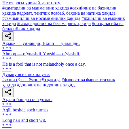
He от росы урожай, а от поту.
#камтарлик ва манманлик ҳақида
#сахийлик ва бахиллик
ҳақида
#адолат, тенглик
#сабаб, баҳона ва натижа ҳақида
#самимийлик ва носамимийлик ҳақида
#яхшилик ва ёмонлик
ҳақида
#самарадорлик ва бесамарлик ҳақида
#ризқ-насиба ва
бенасиблик ҳақида
Аҳмоқ — ўйнашди, Яхши — ўйлашди.
* * *
Аhmoq — oʼynashdi, Yaxshi — oʼylashdi.
* * *
He is a fool that is not melancholy once a day.
* * *
Дураку все смех на уме.
#яхши сўз ва ёмон сўз ҳақида
#фаросат ва фаросатсизлик
ҳақида
#донолик ва нодонлик ҳақида
Ақлли бошда соч турмас.
* * *
Aqlli boshda soch turmas.
* * *
Long hair and short wit.
* * *