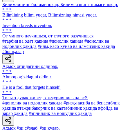
Билимлининг билими юқар, Билимсизнинг нимаси юқар.
* * *
Bilimlining bilimi yuqar, Bilimsizning nimasi yuqar.
* * *
Invention breeds invention.
* * *
От умного научишься, от глупого разучишься.
#тарбия ва одат ҳақида
#донолик ҳақида
#донолик ва
нодонлик ҳақида
#илм, касб-ҳунар ва илмсизлик ҳақида
#бошқалар
Аҳмоқ оғзидагини олдирар.
* * *
Ahmoq og‘zidagini oldirar.
* * *
He is a fool that forgets himself.
* * *
Только дурак живет, зажмурившись на всё.
#донолик ва нодонлик ҳақида
#ризқ-насиба ва бенасиблик
ҳақида
#тажрибакорлик ва калтабинлик ҳақида
#фойда ва
зарар ҳақида
#эпчиллик ва ношудлик ҳақида
Аҳмоқ ўзи сўзлаб, ўзи кулар.