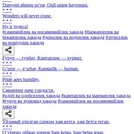
Dunyoni ahmoq so‘rar, Oqil uning hayronasi.
* * *
Wonders will never cease.
* * *
Ну и чудеса!
#самимийлик ва носамимийлик ҳақида
#барқарорлик ва
беқарорлик ҳақида
#донолик ва нодонлик ҳақида
#эпчиллик
ва ношудлик ҳақида
Ғурур — ғурбат, Камтарлик — ҳурмат.
* * *
G‘urur — g‘urbat, Kamtarlik — hurmat.
* * *
Pride apes humility.
* * *
Смирение паче гордости.
#одоб ва одобсизлик ҳақида
#камтарлик ва манманлик ҳақида
#ғурур ва хушомад ҳақида
#самимийлик ва носамимийлик
ҳақида
Ўйламай отилган сопқон ҳам кетга, ҳам бетга тегар.
* * *
O‘ylamay otilgan sopqon ham ketga, ham betga tegar.