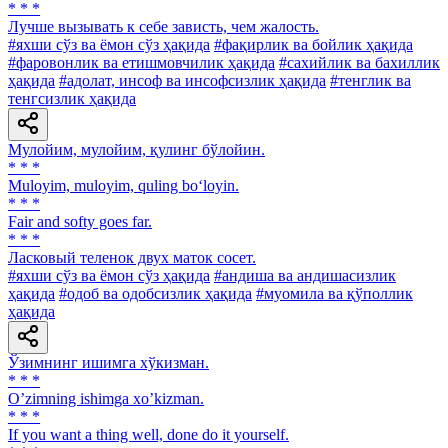
* * *
Лучше вызывать к себе зависть, чем жалость.
#яхши сўз ва ёмон сўз ҳақида
#фақирлик ва бойлик ҳақида
#фаровонлик ва етишмовчилик ҳақида
#сахийлик ва бахиллик
ҳақида
#адолат, инсоф ва инсофсизлик ҳақида
#тенглик ва
тенгсизлик ҳақида
Мулойим, мулойим, қулинг бўлойин.
* * *
Muloyim, muloyim, quling bo‘loyin.
* * *
Fair and softy goes far.
* * *
Ласковый теленок двух маток сосет.
#яхши сўз ва ёмон сўз ҳақида
#андиша ва андишасизлик
ҳақида
#одоб ва одобсизлик ҳақида
#муомила ва қўполлик
ҳақида
Ўзимнинг ишимга хўкизман.
* * *
Oʼzimning ishimga xoʼkizman.
* * *
If you want a thing well, done do it yourself.