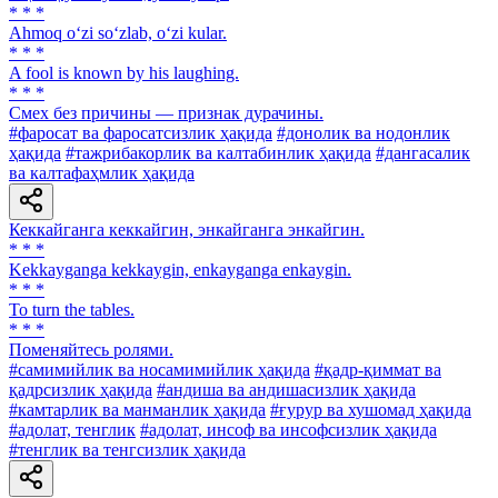
* * *
Ahmoq o‘zi so‘zlab, o‘zi kular.
* * *
A fool is known by his laughing.
* * *
Смех без причины — признак дурачины.
#фаросат ва фаросатсизлик ҳақида
#донолик ва нодонлик
ҳақида
#тажрибакорлик ва калтабинлик ҳақида
#дангасалик
ва калтафаҳмлик ҳақида
Кеккайганга кеккайгин, энкайганга энкайгин.
* * *
Kekkayganga kekkaygin, enkayganga enkaygin.
* * *
To turn the tables.
* * *
Поменяйтесь ролями.
#самимийлик ва носамимийлик ҳақида
#қадр-қиммат ва
қадрсизлик ҳақида
#андиша ва андишасизлик ҳақида
#камтарлик ва манманлик ҳақида
#ғурур ва хушомад ҳақида
#адолат, тенглик
#адолат, инсоф ва инсофсизлик ҳақида
#тенглик ва тенгсизлик ҳақида