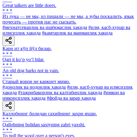
Great talkers are little doers.
* * *
Из лука — не мы, из пищали — не мы, а зубы поскалить, язык
почесать — против нас не сыскать.
#меҳнатсеварлик ва ишёқмаслик ҳақида
#илм, касб-ҳунар ва
илмсизлик ҳақида
#камтарлик ва манманлик ҳақида
Қари ит кўп йўл билар.
* * *
Qari it ko‘p yo‘l bilar.
* * *
An old dog barks not in vain.
* * *
Старый ворон не каркнет мимо.
#донолик ва нодонлик ҳақида
#илм, касб-ҳунар ва илмсизлик
ҳақида
#тажрибакорлик ва калтабинлик ҳақида
#имкон ва
имконсизлик ҳақида
#фойда ва зарар ҳақида
Қаллобнинг болидан сахийнинг заҳри яхши.
* * *
Qallobning bolidan saxiyning zahri yaxshi.
* * *
То pull the wool over a person's eyes.