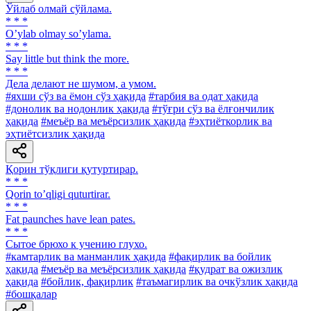
Ўйлаб олмай сўйлама.
* * *
Oʼylab olmay soʼylama.
* * *
Say little but think the more.
* * *
Дела делают не шумом, а умом.
#яхши сўз ва ёмон сўз ҳақида
#тарбия ва одат ҳақида
#донолик ва нодонлик ҳақида
#тўғри сўз ва ёлғончилик
ҳақида
#меъёр ва меъёрсизлик ҳақида
#эҳтиёткорлик ва
эҳтиётсизлик ҳақида
Қорин тўқлиги қутуртирар.
* * *
Qorin toʼqligi quturtirar.
* * *
Fat paunches have lean pates.
* * *
Сытое брюхо к учению глухо.
#камтарлик ва манманлик ҳақида
#фақирлик ва бойлик
ҳақида
#меъёр ва меъёрсизлик ҳақида
#қудрат ва ожизлик
ҳақида
#бойлик, фақирлик
#таъмагирлик ва очкўзлик ҳақида
#бошқалар