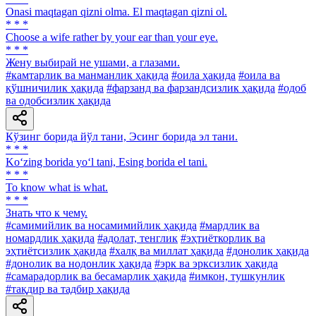
Onasi maqtagan qizni olma. El maqtagan qizni ol.
* * *
Choose a wife rather by your ear than your eye.
* * *
Жену выбирай не ушами, а глазами.
#камтарлик ва манманлик ҳақида
#оила ҳақида
#оила ва
қўшничилик ҳақида
#фарзанд ва фарзандсизлик ҳақида
#одоб
ва одобсизлик ҳақида
Кўзинг борида йўл тани, Эсинг борида эл тани.
* * *
Ko‘zing borida yo‘l tani, Esing borida el tani.
* * *
To know what is what.
* * *
Знать что к чему.
#самимийлик ва носамимийлик ҳақида
#мардлик ва
номардлик ҳақида
#адолат, тенглик
#эҳтиёткорлик ва
эҳтиётсизлик ҳақида
#халқ ва миллат ҳақида
#донолик ҳақида
#донолик ва нодонлик ҳақида
#эрк ва эрксизлик ҳақида
#самарадорлик ва бесамарлик ҳақида
#имкон, тушкунлик
#тақдир ва тадбир ҳақида