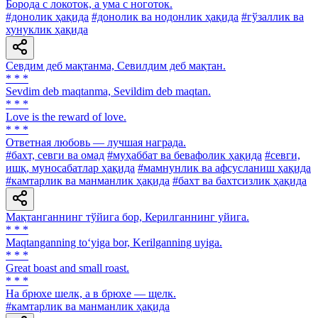
Борода с локоток, а ума с ноготок.
#донолик ҳақида
#донолик ва нодонлик ҳақида
#гўзаллик ва
хунуклик ҳақида
Севдим деб мақтанма, Севилдим деб мақтан.
* * *
Sevdim deb maqtanma, Sevildim deb maqtan.
* * *
Love is the reward of love.
* * *
Ответная любовь — лучшая награда.
#бахт, севги ва омад
#муҳаббат ва бевафолик ҳақида
#севги,
ишқ, муносабатлар ҳақида
#мамнунлик ва афсусланиш ҳақида
#камтарлик ва манманлик ҳақида
#бахт ва бахтсизлик ҳақида
Мақтанганнинг тўйига бор, Керилганнинг уйига.
* * *
Maqtanganning to‘yiga bor, Kerilganning uyiga.
* * *
Great boast and small roast.
* * *
Ha брюхе шелк, a в брюхе — щелк.
#камтарлик ва манманлик ҳақида