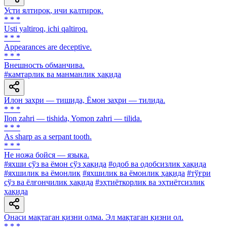
Усти ялтироқ, ичи қалтироқ.
* * *
Usti yaltiroq, ichi qaltiroq.
* * *
Appearances are deceptive.
* * *
Внешность обманчива.
#камтарлик ва манманлик ҳақида
Илон заҳри — тишида, Ёмон заҳри — тилида.
* * *
Ilon zahri — tishida, Yomon zahri — tilida.
* * *
As sharp as a serpant tooth.
* * *
Не ножа бойся — языка.
#яхши сўз ва ёмон сўз ҳақида
#одоб ва одобсизлик ҳақида
#яхшилик ва ёмонлик
#яхшилик ва ёмонлик ҳақида
#тўғри
сўз ва ёлғончилик ҳақида
#эҳтиёткорлик ва эҳтиётсизлик
ҳақида
Онаси мақтаган қизни олма. Эл мақтаган қизни ол.
* * *