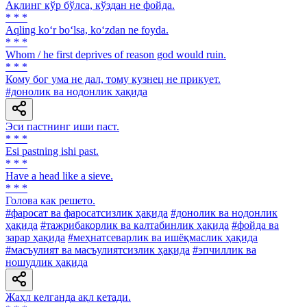
Ақлинг кўр бўлса, кўздан не фойда.
* * *
Aqling ko‘r bo‘lsa, ko‘zdan ne foyda.
* * *
Whom / he first deprives of reason god would ruin.
* * *
Кому бог ума не дал, тому кузнец не прикует.
#донолик ва нодонлик ҳақида
Эси пастнинг иши паст.
* * *
Esi pastning ishi past.
* * *
Have a head like a sieve.
* * *
Голова как решето.
#фаросат ва фаросатсизлик ҳақида
#донолик ва нодонлик
ҳақида
#тажрибакорлик ва калтабинлик ҳақида
#фойда ва
зарар ҳақида
#меҳнатсеварлик ва ишёқмаслик ҳақида
#масъулият ва масъулиятсизлик ҳақида
#эпчиллик ва
ношудлик ҳақида
Жаҳл келганда ақл кетади.