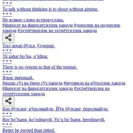
* * *
To talk without thinking is to shoot without aiming.
* * *
He всякое слово встрокуставь.
#фаросат ва фаросатсизлик ҳақида
#донолик ва нодонлик
ҳақида
#эҳтиёткорлик ва эҳтиётсизлик ҳақида
Тил заҳар бўлса, ўлдирар.
* * *
Til zahar boʼlsa, oʼldirar.
* * *
There is no venom to that of the tongue.
* * *
Язык змеиный.
#яхши сўз ва ёмон сўз ҳақида
#муомила ва қўполлик ҳақида
#фаросат ва фаросатсизлик ҳақида
#эҳтиёткорлик ва
эҳтиётсизлик ҳақида
Бор бўлсанг, кўролмайди, Йўқ бўлсанг, беролмайди.
* * *
Bor boʼlsang, koʼrolmaydi, Yoʼq boʼlsang, berolmaydi.
* * *
Better be envied than pitied.