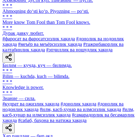
Аҳмоқнинг дўсти кўп. Пиёзнинг — пўсти.
* * *
Ahmoqning do‘sti ko‘p. Piyozning — po‘sti.
* * *
More know Tom Fool than Тоm Fool knows.
* * *
Дурак давку любит.
#фаросат ва фаросатсизлик ҳақида
#донолик ва нодонлик
ҳақида
#меъёр ва меъёрсизлик ҳақида
#тажрибакорлик ва
калтабинлик ҳақида
#эпчиллик ва ношудлик ҳақида
Билим — кучда, куч — билимда.
* * *
Bilim — kuchda, kuch — bilimda.
* * *
Knowledge is power.
* * *
Знание — сила.
#қудрат ва ожизлик ҳақида
#донолик ҳақида
#донолик ва
нодонлик ҳақида
#илм, касб-ҳунар ва илмсизлик ҳақида
#илм,
касб-ҳунар ва илмсизлик ҳақида
#самарадорлик ва бесамарлик
ҳақида
#сабаб, баҳона ва натижа ҳақида
Ҳар панддан — бир ақл.