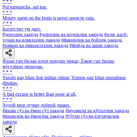
* * *
Pul topguncha, aql top.
* * *
Money spent on the brain is never spent in vain.
* * *
Богатство ум дает.
#донолик ҳақида
#донолик ва нодонлик ҳақида
#илм, касб-
ҳунар ва илмсизлик ҳақида
#фақирлик ва бойлик ҳақида
#имкон ва имконсизлик ҳақида
#фойда ва зарар ҳақида
Яхши гап билан илон инидан чиқар, Ёмон гап билан
мусулмон динидан.
* * *
Yaxshi gap bilan ilon inidan chiqar, Yomon gap bilan musulmon
dinidan.
* * *
A bad excuse is better than none at all.
* * *
Худой мир лучше доброй драки.
#яхши сўз ва ёмон сўз ҳақида
#муомила ва қўполлик ҳақида
#яхшилик ва ёмонлик ҳақида
#тўғри сўз ва ёлғончилик
ҳақида