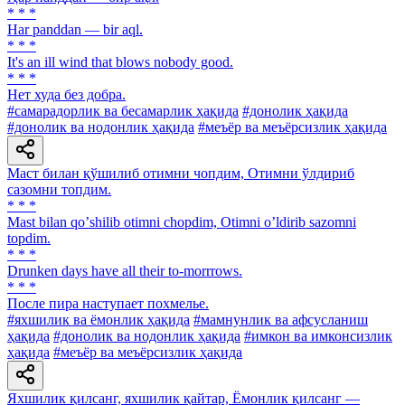
* * *
Har panddan — bir aql.
* * *
It's an ill wind that blows nobody good.
* * *
Нет худа без добра.
#самарадорлик ва бесамарлик ҳақида
#донолик ҳақида
#донолик ва нодонлик ҳақида
#меъёр ва меъёрсизлик ҳақида
Маст билан қўшилиб отимни чопдим, Отимни ўлдириб
сазомни топдим.
* * *
Mast bilan qoʼshilib otimni chopdim, Otimni oʼldirib sazomni
topdim.
* * *
Drunken days have all their to-morrrows.
* * *
После пира наступает похмелье.
#яхшилик ва ёмонлик ҳақида
#мамнунлик ва афсусланиш
ҳақида
#донолик ва нодонлик ҳақида
#имкон ва имконсизлик
ҳақида
#меъёр ва меъёрсизлик ҳақида
Яхшилик қилсанг, яхшилик қайтар, Ёмонлик қилсанг —