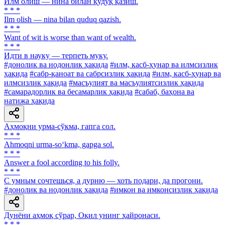
Илм олиш — нина билан қудуқ қазиш.
* * *
Ilm olish — nina bilan quduq qazish.
* * *
Want of wit is worse than want of wealth.
* * *
Идти в науку — терпеть муку.
#донолик ва нодонлик ҳақида
#илм, касб-ҳунар ва илмсизлик
ҳақида
#сабр-қаноат ва сабрсизлик ҳақида
#илм, касб-ҳунар ва
илмсизлик ҳақида
#масъулият ва масъулиятсизлик ҳақида
#самарадорлик ва бесамарлик ҳақида
#сабаб, баҳона ва
натижа ҳақида
Аҳмоқни урма-сўкма, гапга сол.
* * *
Ahmoqni urma-so‘kma, gapga sol.
* * *
Answer a fool according to his folly.
* * *
C умным сочтешься, а дурню — хоть подари, да прогони.
#донолик ва нодонлик ҳақида
#имкон ва имконсизлик ҳақида
Дунёни аҳмоқ сўрар, Оқил унинг ҳайронаси.
* * *