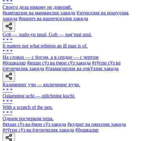
* * *
Своего дела никому не доверяй.
#камтарлик ва манманлик ҳақида
#эпчиллик ва ношудлик
ҳақида
#ишонч ва ишончсизлик ҳақида
Goh — xudo-yu rasul, Goh — nag‘mai usul.
* * *
It matters not what religion an ill man is of.
* * *
На словах — с богом, а в сердце — с чертом
#бошқалар
#яхши сўз ва ёмон сўз ҳақида
#тўғри сўз ва
ёлғончилик ҳақида
#таъмагирлик ва очкўзлик ҳақида
Қаламнинг учи — қиличнинг кучи.
* * *
Qalamning uchi — qilichning kuchi.
* * *
With a scratch of the pen.
* * *
Одним росчерком пера.
#яхши сўз ва ёмон сўз ҳақида
#қудрат ва ожизлик ҳақида
#тўғри сўз ва ёлғончилик ҳақида
#бошқалар