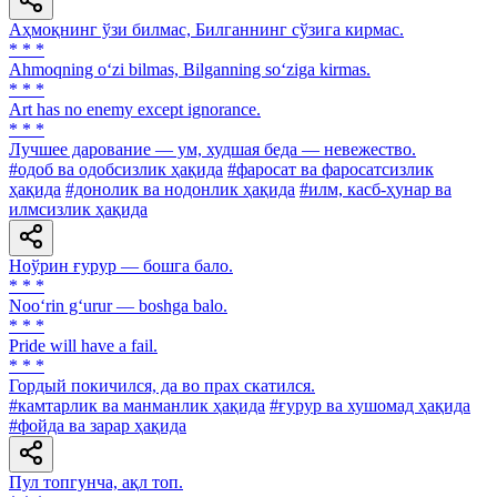
Аҳмоқнинг ўзи билмас, Билганнинг сўзига кирмас.
* * *
Ahmoqning o‘zi bilmas, Bilganning so‘ziga kirmas.
* * *
Art has no enemy except ignorance.
* * *
Лучшее дарование — ум, худшая беда — невежество.
#одоб ва одобсизлик ҳақида
#фаросат ва фаросатсизлик
ҳақида
#донолик ва нодонлик ҳақида
#илм, касб-ҳунар ва
илмсизлик ҳақида
Ноўрин ғурур — бошга бало.
* * *
Noo‘rin g‘urur — boshga balo.
* * *
Pride will have a fail.
* * *
Гордый покичился, да во прах скатился.
#камтарлик ва манманлик ҳақида
#ғурур ва хушомад ҳақида
#фойда ва зарар ҳақида
Пул топгунча, ақл топ.