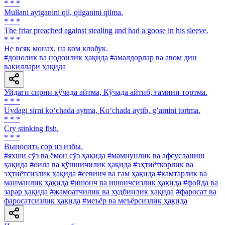
* * *
Mullani aytganini qil, qilganini qilma.
* * *
The friar preached against stealing and had a goose in his sleeve.
* * *
He всяк монах, на ком клобук.
#донолик ва нодонлик ҳақида
#амалдорлар ва авом дин
вакиллари ҳақида
Уйдаги сирни кўчада айтма, Кўчада айтиб, ғамини тортма.
* * *
Uydagi sirni ko‘chada aytma, Ko‘chada aytib, g‘amini tortma.
* * *
Cry stinking fish.
* * *
Выносить cop из избы.
#яхши сўз ва ёмон сўз ҳақида
#мамнунлик ва афсусланиш
ҳақида
#оила ва қўшничилик ҳақида
#эҳтиёткорлик ва
эҳтиётсизлик ҳақида
#севинч ва ғам ҳақида
#камтарлик ва
манманлик ҳақида
#ишонч ва ишончсизлик ҳақида
#фойда ва
зарар ҳақида
#жамоатчилик ва худбинлик ҳақида
#фаросат ва
фаросатсизлик ҳақида
#меъёр ва меъёрсизлик ҳақида