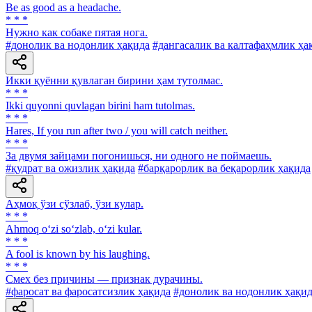
Be as good as a headache.
* * *
Нужно как собаке пятая нога.
#донолик ва нодонлик ҳақида
#дангасалик ва калтафаҳмлик ҳа
Икки қуённи қувлаган бирини ҳам тутолмас.
* * *
Ikki quyonni quvlagan birini ham tutolmas.
* * *
Hares, If you run after two / you will catch neither.
* * *
За двумя зайцами погонишься, ни одного не поймаешь.
#қудрат ва ожизлик ҳақида
#барқарорлик ва беқарорлик ҳақида
Аҳмоқ ўзи сўзлаб, ўзи кулар.
* * *
Ahmoq o‘zi so‘zlab, o‘zi kular.
* * *
A fool is known by his laughing.
* * *
Смех без причины — признак дурачины.
#фаросат ва фаросатсизлик ҳақида
#донолик ва нодонлик ҳақи