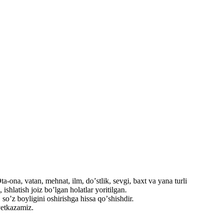
a-ona, vatan, mehnat, ilm, doʼstlik, sevgi, baxt va yana turli
shlatish joiz boʼlgan holatlar yoritilgan.
soʼz boyligini oshirishga hissa qoʼshishdir.
etkazamiz.