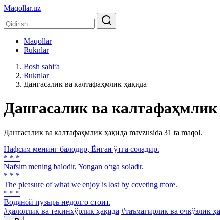
Maqollar.uz
Maqollar
Ruknlar
Bosh sahifa
Ruknlar
Дангасалик ва калтафаҳмлик ҳақида
Дангасалик ва калтафаҳмлик
Дангасалик ва калтафаҳмлик ҳақида mavzusida 31 ta maqol.
Нафсим менинг балодир, Ёнган ўтга соладир.
* * *
Nafsim mening balodir, Yongan o‘tga soladir.
* * *
The pleasure of what we enjoy is lost by coveting more.
* * *
Водяной пузырь недолго стоит.
#ҳалоллик ва текинхўрлик ҳақида
#таъмагирлик ва очкўзлик ҳ