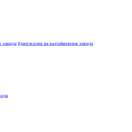
к ҳақида
#дангасалик ва калтафаҳмлик ҳақида
қида