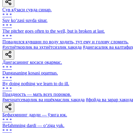
Сув кўзаси сувда синар.
* * *
Suv ko‘zasi suvda sinar.
* * *
The pitcher goes often to the well, but is broken at last.
* * *
Повадился кувшин по воду ходить, тут ему и голову сломить.
#эҳтиёткорлик ва эҳтиётсизлик ҳақида
#дангасалик ва калтафа
Дангасанинг косаси оқармас.
* * *
Dangasaning kosasi oqarmas.
* * *
By doing nothing we learn to do ill.
* * *
Праздность — мать всех пороков.
#меҳнатсеварлик ва ишёқмаслик ҳақида
#фойда ва зарар ҳақид
Бефаҳмнинг дарди — ўзига юк.
* * *
Befahmning dardi — o‘ziga yuk.
* * *