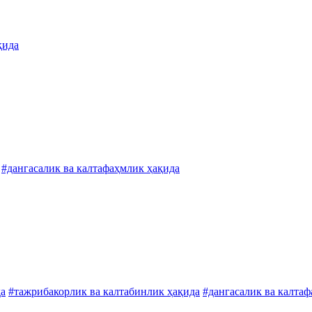
қида
#дангасалик ва калтафаҳмлик ҳақида
да
#тажрибакорлик ва калтабинлик ҳақида
#дангасалик ва калта