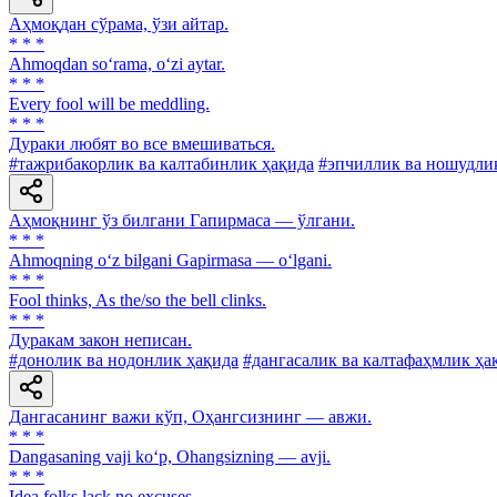
Аҳмоқдан сўрама, ўзи айтар.
* * *
Ahmoqdan so‘rama, o‘zi aytar.
* * *
Every fool will be meddling.
* * *
Дураки любят во все вмешиваться.
#тажрибакорлик ва калтабинлик ҳақида
#эпчиллик ва ношудли
Аҳмоқнинг ўз билгани Гапирмаса — ўлгани.
* * *
Ahmoqning o‘z bilgani Gapirmasa — o‘lgani.
* * *
Fool thinks, As the/so the bell clinks.
* * *
Дуракам закон неписан.
#донолик ва нодонлик ҳақида
#дангасалик ва калтафаҳмлик ҳа
Дангасанинг важи кўп, Оҳангсизнинг — авжи.
* * *
Dangasaning vaji ko‘p, Ohangsizning — avji.
* * *
Idea folks lack no excuses.