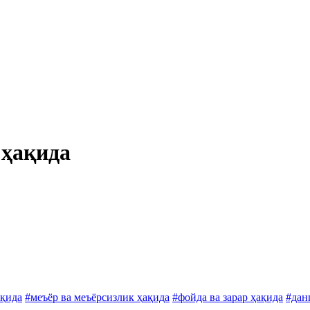
 ҳақида
ақида
#меъёр ва меъёрсизлик ҳақида
#фойда ва зарар ҳақида
#дан