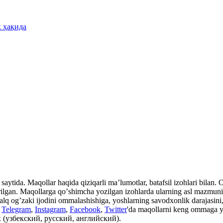
к ҳақида
aytida. Maqollar haqida qiziqarli maʼlumotlar, batafsil izohlari bilan. Ot
rilgan. Maqollarga qoʼshimcha yozilgan izohlarda ularning asl mazmuni, i
xalq ogʼzaki ijodini ommalashishiga, yoshlarning savodxonlik darajasini, 
n
Telegram
,
Instagram
,
Facebook
,
Twitter
'da maqollarni keng ommaga y
 (узбекский, русский, английский).