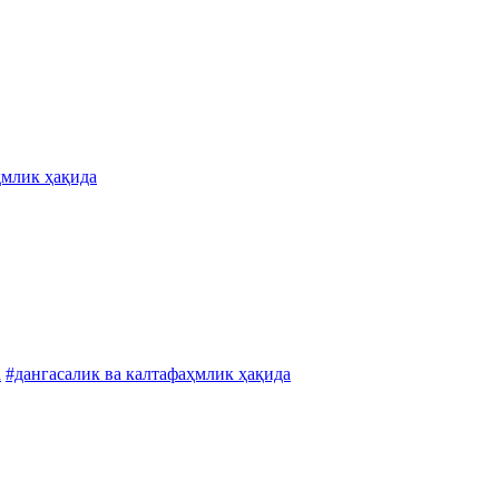
ҳмлик ҳақида
а
#дангасалик ва калтафаҳмлик ҳақида