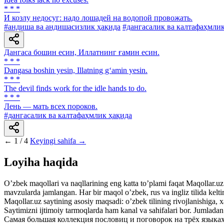
* * *
И козлу недосуг: надо лошадей на водопой провожать.
#андиша ва андишасизлик ҳақида
#дангасалик ва калтафаҳмли
Дангаса бошин есин, Иллатнинг ғамин есин.
* * *
Dangasa boshin yesin, Illatning g‘amin yesin.
* * *
Тhe devil finds work for the idle hands to do.
* * *
Лень — мать всех пороков.
#дангасалик ва калтафаҳмлик ҳақида
←
1 / 4
Keyingi sahifa →
Loyiha haqida
Oʼzbek maqollari va naqllarining eng katta toʼplami faqat Maqollar.uz s
mavzularda jamlangan. Har bir maqol oʼzbek, rus va ingliz tilida kelti
Maqollar.uz saytining asosiy maqsadi: oʼzbek tilining rivojlanishiga, 
Saytimizni ijtimoiy tarmoqlarda ham kanal va sahifalari bor. Jumlada
Самая большая коллекция пословиц и поговорок на трёх языках