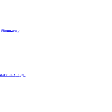
#бошқалар
ожизлик ҳақида