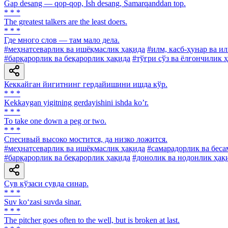
Gap desang — qop-qop, Ish desang, Samarqanddan top.
* * *
The greatest talkers are the least doers.
* * *
Где много слов — там мало дела.
#меҳнатсеварлик ва ишёқмаслик ҳақида
#илм, касб-ҳунар ва и
#барқарорлик ва беқарорлик ҳақида
#тўғри сўз ва ёлғончилик 
Кеккайган йигитнинг гердайишини ишда кўр.
* * *
Kekkaygan yigitning gerdayishini ishda koʼr.
* * *
To take one down a peg or two.
* * *
Спесивый высоко мостится, да низко ложится.
#меҳнатсеварлик ва ишёқмаслик ҳақида
#самарадорлик ва беса
#барқарорлик ва беқарорлик ҳақида
#донолик ва нодонлик ҳақ
Сув кўзаси сувда синар.
* * *
Suv ko‘zasi suvda sinar.
* * *
The pitcher goes often to the well, but is broken at last.