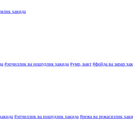
ҳмлик ҳақида
да
#эпчиллик ва ношудлик ҳақида
#умр, вақт
#фойда ва зарар ҳа
ҳақида
#эпчиллик ва ношудлик ҳақида
#режа ва режасизлик ҳақ