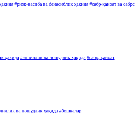
 ҳақида
#ризқ-насиба ва бенасиблик ҳақида
#сабр-қаноат ва сабр
ик ҳақида
#эпчиллик ва ношудлик ҳақида
#сабр, қаноат
чиллик ва ношудлик ҳақида
#бошқалар