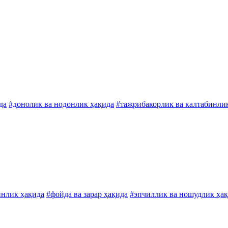
да
#донолик ва нодонлик ҳақида
#тажрибакорлик ва калтабинли
инлик ҳақида
#фойда ва зарар ҳақида
#эпчиллик ва ношудлик ҳа