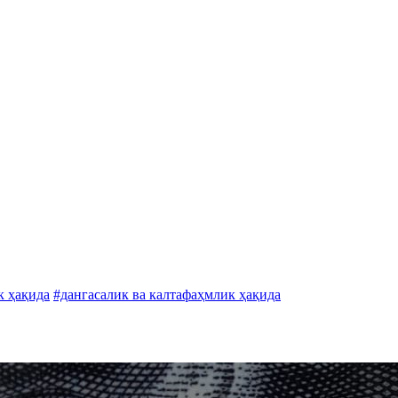
к ҳақида
#дангасалик ва калтафаҳмлик ҳақида