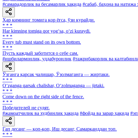
#самарадорлик ва бесамарлик ҳақида
#сабаб, баҳона ва натижа
Ҳар кимнинг томига қор ёғса, ўзи курайди.
* * *
Har kimning tomiga qor yog‘sa, o‘zi kuraydi.
* * *
Every tub must stand on its own bottom.
* * *
Пусть каждый заботится о себе сам.
#ишбилармонлик, уддабуронлик
#тажрибакорлик ва калтабинл
Ўзганга қарсак чалишар, Ўзолмаганга — жиртаки.
* * *
O‘zganga qarsak chalishar, O‘zolmaganga — jirtaki.
* * *
Come down on the right side of the fence.
* * *
Победителей не судят.
#жамоатчилик ва худбинлик ҳақида
#фойда ва зарар ҳақида
#эп
Гап десанг — қоп-қоп, Иш десанг, Самарқанддан топ.
* * *