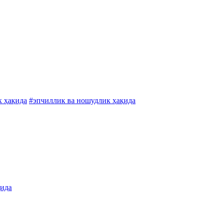
к ҳақида
#эпчиллик ва ношудлик ҳақида
қида