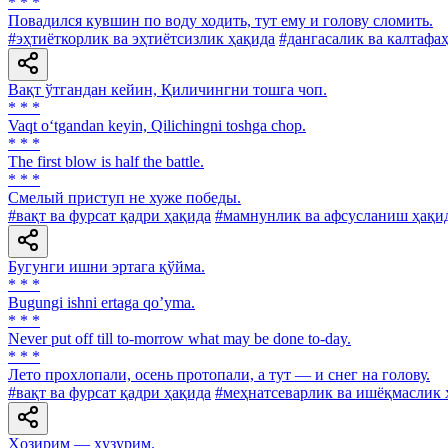
* * *
Повадился кувшин по воду ходить, тут ему и голову сломить.
#эҳтиёткорлик ва эҳтиётсизлик ҳақида
#дангасалик ва калтафа
Вақт ўтгандан кейин, Қиличингни тошга чоп.
* * *
Vaqt o‘tgandan keyin, Qilichingni toshga chop.
* * *
The first blow is half the battle.
* * *
Смелый приступ не хуже победы.
#вақт ва фурсат қадри ҳақида
#мамнунлик ва афсусланиш ҳақи
Бугунги ишни эртага қўйма.
* * *
Bugungi ishni ertaga qoʼyma.
* * *
Never put off till to-morrow what may be done to-day.
* * *
Лето прохлопали, осень протопали, а тут — и снег на голову.
#вақт ва фурсат қадри ҳақида
#меҳнатсеварлик ва ишёқмаслик 
Ҳозирим — ҳузурим.