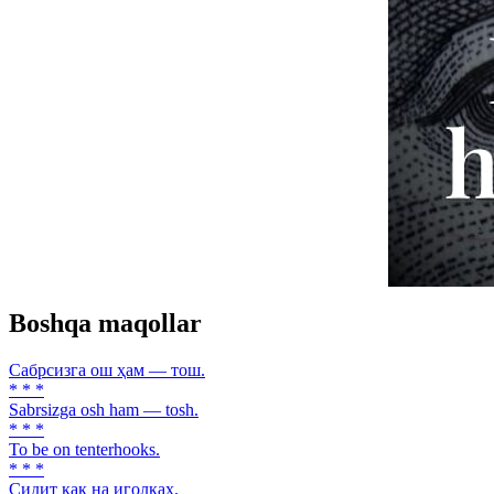
Boshqa maqollar
Сабрсизга ош ҳам — тош.
* * *
Sabrsizga osh ham — tosh.
* * *
To be on tenterhooks.
* * *
Сидит как на иголках.