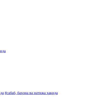
қида
ида
#сабаб, баҳона ва натижа ҳақида