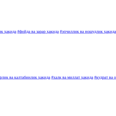
ик ҳақида
#фойда ва зарар ҳақида
#эпчиллик ва ношудлик ҳақида
рлик ва калтабинлик ҳақида
#халқ ва миллат ҳақида
#қудрат ва 