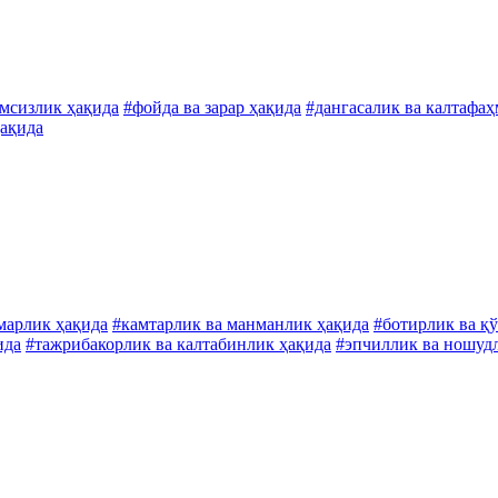
лмсизлик ҳақида
#фойда ва зарар ҳақида
#дангасалик ва калтафа
ҳақида
марлик ҳақида
#камтарлик ва манманлик ҳақида
#ботирлик ва қ
ида
#тажрибакорлик ва калтабинлик ҳақида
#эпчиллик ва ношуд