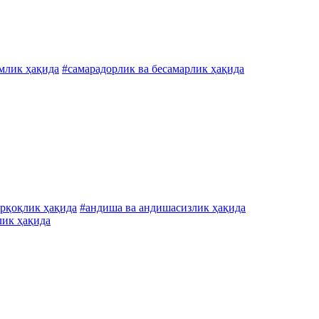
ҳмлик ҳақида
#самарадорлик ва бесамарлик ҳақида
ўрқоқлик ҳақида
#андиша ва андишасизлик ҳақида
лик ҳақида