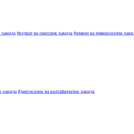
к ҳақида
#қудрат ва ожизлик ҳақида
#имкон ва имконсизлик ҳақи
к ҳақида
#дангасалик ва калтафаҳмлик ҳақида