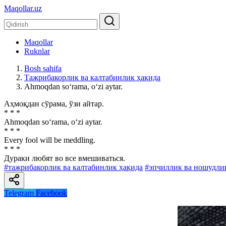
Maqollar.uz
Maqollar
Ruknlar
Bosh sahifa
Тажрибакорлик ва калтабинлик ҳақида
Ahmoqdan so‘rama, o‘zi aytar.
Аҳмоқдан сўрама, ўзи айтар.
* * *
Ahmoqdan so‘rama, o‘zi aytar.
* * *
Every fool will be meddling.
* * *
Дураки любят во все вмешиваться.
#тажрибакорлик ва калтабинлик ҳақида
#эпчиллик ва ношудли
Telegram
Facebook