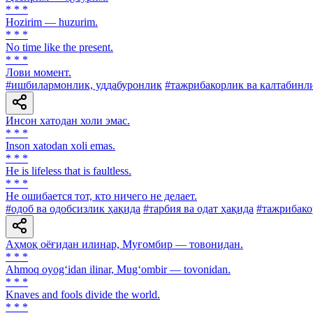
* * *
Hozirim — huzurim.
* * *
No time like the present.
* * *
Лови момент.
#ишбилармонлик, уддабуронлик
#тажрибакорлик ва калтабинл
Инсон хатодан холи эмас.
* * *
Inson xatodan xoli emas.
* * *
He is lifeless that is faultless.
* * *
He ошибается тот, кто ничего не делает.
#одоб ва одобсизлик ҳақида
#тарбия ва одат ҳақида
#тажрибако
Аҳмоқ оёғидан илинар, Муғомбир — товонидан.
* * *
Ahmoq oyog‘idan ilinar, Mug‘ombir — tovonidan.
* * *
Knaves and fools divide the world.
* * *