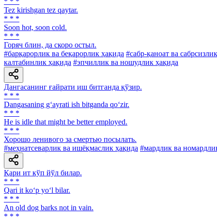
* * *
Tez kirishgan tez qaytar.
* * *
Soon hot, soon cold.
* * *
Горяч блин, да скоро остыл.
#барқарорлик ва беқарорлик ҳақида
#сабр-қаноат ва сабрсизли
калтабинлик ҳақида
#эпчиллик ва ношудлик ҳақида
Дангасанинг ғайрати иш битганда қўзир.
* * *
Dangasaning g‘ayrati ish bitganda qo‘zir.
* * *
He is idle that might be better employed.
* * *
Хорошо ленивого за смертью посылать.
#меҳнатсеварлик ва ишёқмаслик ҳақида
#мардлик ва номардли
Қари ит кўп йўл билар.
* * *
Qari it ko‘p yo‘l bilar.
* * *
An old dog barks not in vain.
* * *