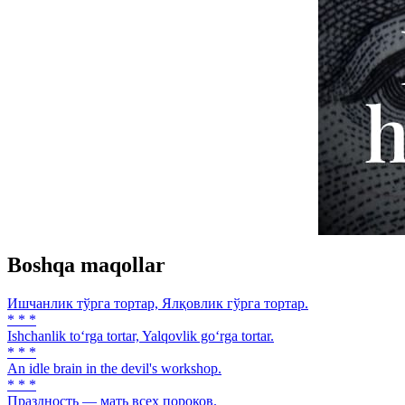
Boshqa maqollar
Ишчанлик тўрга тортар, Ялқовлик гўрга тортар.
* * *
Ishchanlik to‘rga tortar, Yalqovlik go‘rga tortar.
* * *
An idle brain in the devil's workshop.
* * *
Праздность — мать всех пороков.