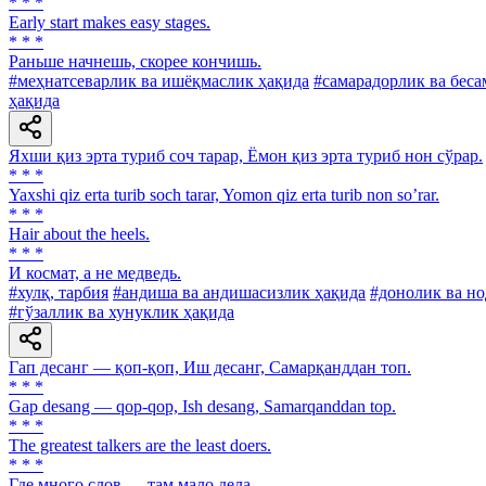
* * *
Early start makes easy stages.
* * *
Раньше начнешь, скорее кончишь.
#меҳнатсеварлик ва ишёқмаслик ҳақида
#самарадорлик ва беса
ҳақида
Яхши қиз эрта туриб соч тарар, Ёмон қиз эрта туриб нон сўрар.
* * *
Yaxshi qiz erta turib soch tarar, Yomon qiz erta turib non soʼrar.
* * *
Hair about the heels.
* * *
И космат, а не медведь.
#хулқ, тарбия
#андиша ва андишасизлик ҳақида
#донолик ва н
#гўзаллик ва хунуклик ҳақида
Гап десанг — қоп-қоп, Иш десанг, Самарқанддан топ.
* * *
Gap desang — qop-qop, Ish desang, Samarqanddan top.
* * *
The greatest talkers are the least doers.
* * *
Где много слов — там мало дела.