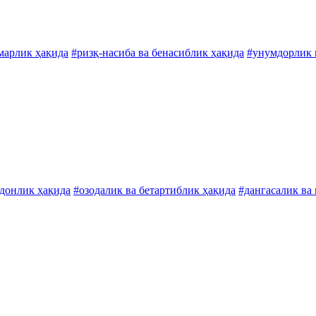
марлик ҳақида
#ризқ-насиба ва бенасиблик ҳақида
#унумдорлик в
одонлик ҳақида
#озодалик ва бетартиблик ҳақида
#дангасалик ва