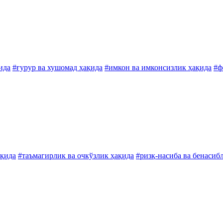
ида
#ғурур ва хушомад ҳақида
#имкон ва имконсизлик ҳақида
#ф
ақида
#таъмагирлик ва очкўзлик ҳақида
#ризқ-насиба ва бенасиб