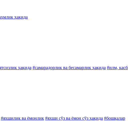
аҳмлик ҳақида
ятсизлик ҳақида
#самарадорлик ва бесамарлик ҳақида
#илм, касб
#яхшилик ва ёмонлик
#яхши сўз ва ёмон сўз ҳақида
#бошқалар