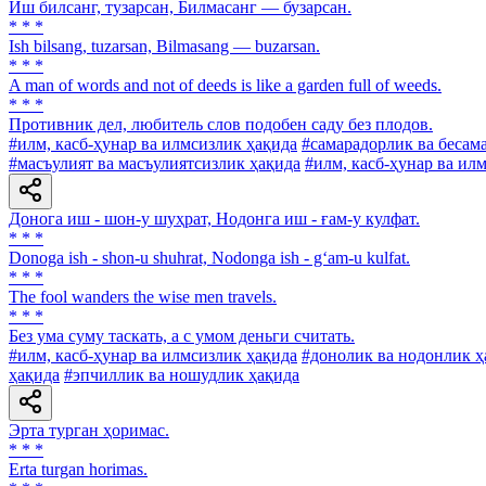
Иш билсанг, тузарсан, Билмасанг — бузарсан.
* * *
Ish bilsang, tuzarsan, Bilmasang — buzarsan.
* * *
A man of words and not of deeds is like a garden full of weeds.
* * *
Противник дел, любитель слов подобен саду без плодов.
#илм, касб-ҳунар ва илмсизлик ҳақида
#самарадорлик ва бесам
#масъулият ва масъулиятсизлик ҳақида
#илм, касб-ҳунар ва ил
Донога иш - шон-у шуҳрат, Нодонга иш - ғам-у кулфат.
* * *
Donoga ish - shon-u shuhrat, Nodonga ish - g‘am-u kulfat.
* * *
The fool wanders the wise men travels.
* * *
Без ума суму таскать, а с умом деньги считать.
#илм, касб-ҳунар ва илмсизлик ҳақида
#донолик ва нодонлик ҳ
ҳақида
#эпчиллик ва ношудлик ҳақида
Эрта турган ҳоримас.
* * *
Erta turgan horimas.