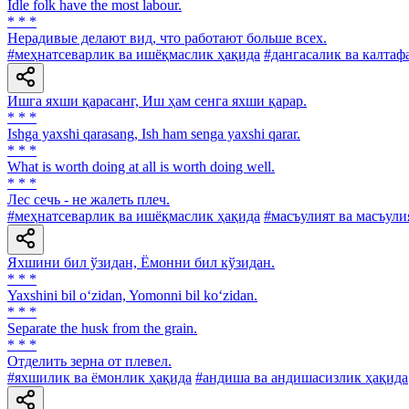
Idle folk have the most labour.
* * *
Нерадивые делают вид, что работают больше всех.
#меҳнатсеварлик ва ишёқмаслик ҳақида
#дангасалик ва калтаф
Ишга яхши қарасанг, Иш ҳам сенга яхши қарар.
* * *
Ishga yaxshi qarasang, Ish ham senga yaxshi qarar.
* * *
What is worth doing at all is worth doing well.
* * *
Лес сечь - не жалеть плеч.
#меҳнатсеварлик ва ишёқмаслик ҳақида
#масъулият ва масъули
Яхшини бил ўзидан, Ёмонни бил кўзидан.
* * *
Yaxshini bil o‘zidan, Yomonni bil ko‘zidan.
* * *
Separate the husk from the grain.
* * *
Отделить зерна от плевел.
#яхшилик ва ёмонлик ҳақида
#андиша ва андишасизлик ҳақида