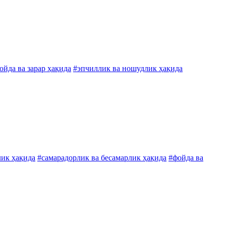
ойда ва зарар ҳақида
#эпчиллик ва ношудлик ҳақида
лик ҳақида
#самарадорлик ва бесамарлик ҳақида
#фойда ва