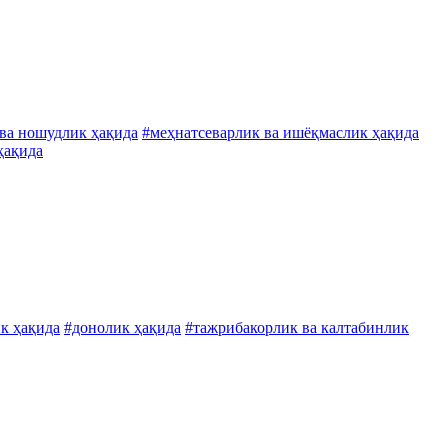
ва ношудлик ҳақида
#меҳнатсеварлик ва ишёқмаслик ҳақида
ҳақида
ик ҳақида
#донолик ҳақида
#тажрибакорлик ва калтабинлик