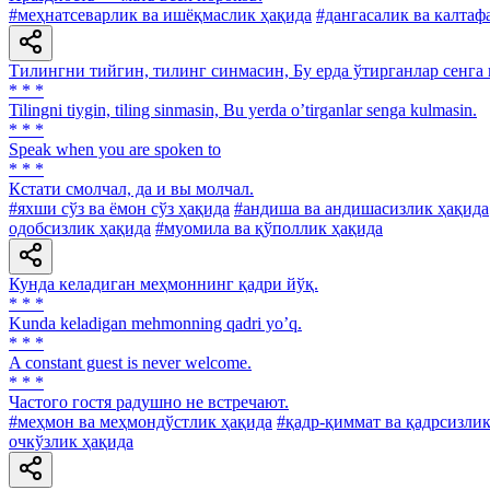
#меҳнатсеварлик ва ишёқмаслик ҳақида
#дангасалик ва калтаф
Тилингни тийгин, тилинг синмасин, Бу ерда ўтирганлар сенга 
* * *
Tilingni tiygin, tiling sinmasin, Bu yerda oʼtirganlar senga kulmasin.
* * *
Speak when you are spoken to
* * *
Кстати смолчал, да и вы молчал.
#яхши сўз ва ёмон сўз ҳақида
#андиша ва андишасизлик ҳақида
одобсизлик ҳақида
#муомила ва қўполлик ҳақида
Кунда келадиган меҳмоннинг қадри йўқ.
* * *
Kunda keladigan mehmonning qadri yoʼq.
* * *
A constant guest is never welcome.
* * *
Частого гостя радушно не встречают.
#меҳмон ва меҳмондўстлик ҳақида
#қадр-қиммат ва қадрсизлик
очкўзлик ҳақида