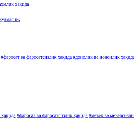
аҳмлик ҳақида
кулмасин.
#фаросат ва фаросатсизлик ҳақида
#донолик ва нодонлик ҳақид
 ҳақида
#фаросат ва фаросатсизлик ҳақида
#меъёр ва меъёрсизли