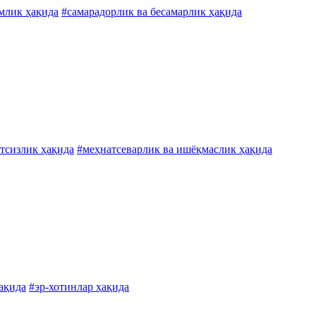
ҳмлик ҳақида
#самарадорлик ва бесамарлик ҳақида
ётсизлик ҳақида
#меҳнатсеварлик ва ишёқмаслик ҳақида
ақида
#эр-хотинлар ҳақида