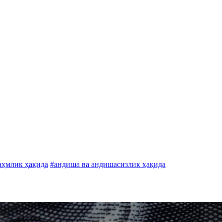
аҳмлик ҳақида
#андиша ва андишасизлик ҳақида