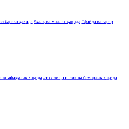
а барака ҳақида
#халқ ва миллат ҳақида
#фойда ва зарар
 калтафаҳмлик ҳақида
#тозалик, соғлик ва беморлик ҳақида