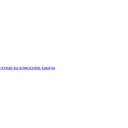
-ҳунар ва илмсизлик ҳақида