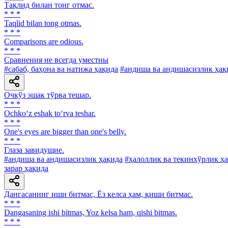
Тақлид билан тонг отмас.
* * *
Taqlid bilan tong otmas.
* * *
Comparisons are odious.
* * *
Сравнения не всегда уместны
#сабаб, баҳона ва натижа ҳақида
#андиша ва андишасизлик ҳақ
Очкўз эшак тўрва тешар.
* * *
Ochko‘z eshak to‘rva teshar.
* * *
One's eyes are bigger than one's belly.
* * *
Глаза завидущие.
#андиша ва андишасизлик ҳақида
#ҳалоллик ва текинхўрлик ҳ
зарар ҳақида
Дангасанинг иши битмас, Ёз келса ҳам, қиши битмас.
* * *
Dangasaning ishi bitmas, Yoz kelsa ham, qishi bitmas.
* * *