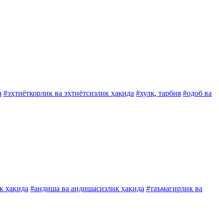
а
#эҳтиёткорлик ва эҳтиётсизлик ҳақида
#хулқ, тарбия
#одоб ва
к ҳақида
#андиша ва андишасизлик ҳақида
#таъмагирлик ва