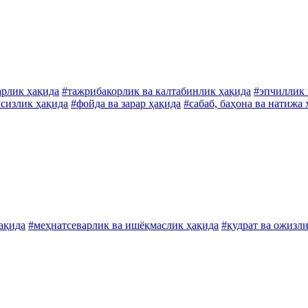
арлик ҳақида
#тажрибакорлик ва калтабинлик ҳақида
#эпчиллик 
мсизлик ҳақида
#фойда ва зарар ҳақида
#сабаб, баҳона ва натижа 
ақида
#меҳнатсеварлик ва ишёқмаслик ҳақида
#қудрат ва ожизл