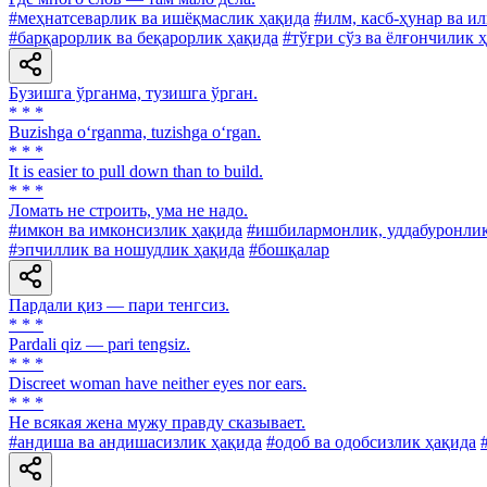
#меҳнатсеварлик ва ишёқмаслик ҳақида
#илм, касб-ҳунар ва и
#барқарорлик ва беқарорлик ҳақида
#тўғри сўз ва ёлғончилик 
Бузишга ўрганма, тузишга ўрган.
* * *
Buzishga o‘rganma, tuzishga o‘rgan.
* * *
It is easier to pull down than to build.
* * *
Ломать не строить, ума не надо.
#имкон ва имконсизлик ҳақида
#ишбилармонлик, уддабуронли
#эпчиллик ва ношудлик ҳақида
#бошқалар
Пардали қиз — пари тенгсиз.
* * *
Pardali qiz — pari tengsiz.
* * *
Discreet woman have neither eyes nor ears.
* * *
He всякая жена мужу правду сказывает.
#андиша ва андишасизлик ҳақида
#одоб ва одобсизлик ҳақида