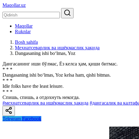
Maqollar.uz
Maqollar
Ruknlar
Bosh sahifa
Меҳнатсеварлик ва ишёқмаслик ҳақида
Dangasaning ishi bo‘lmas, Yoz
Дангасанинг иши бўлмас, Ёз келса ҳам, қиши битмас.
* * *
Dangasaning ishi bo‘lmas, Yoz kelsa ham, qishi bitmas.
* * *
Idle folks have the least leisure.
* * *
Спишь, спишь, а отдохнуть некогда.
#меҳнатсеварлик ва ишёқмаслик ҳақида
#дангасалик ва калтаф
Telegram
Facebook