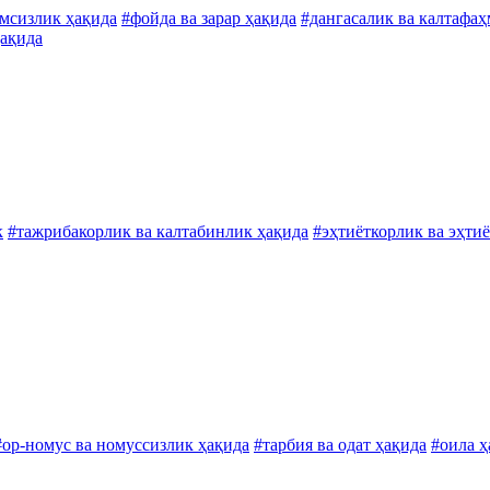
лмсизлик ҳақида
#фойда ва зарар ҳақида
#дангасалик ва калтафа
ҳақида
к
#тажрибакорлик ва калтабинлик ҳақида
#эҳтиёткорлик ва эҳти
#ор-номус ва номуссизлик ҳақида
#тарбия ва одат ҳақида
#оила ҳ