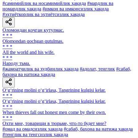
#самимийлик ва носамимийлик ҳақида
#мардлик ва
номардлик ҳақида
#имкон ва имконсизлик ҳақида
#эҳтиёткорлик ва эҳтиётсизлик ҳақида
Оломондан қочган қутулмас.
* * *
Olomondan qochgan qutulmas.
* * *
All the world and his wife.
* * *
Народу тьма.
#жамоатчилик ва худбинлик ҳақида
#адолат, тенглик
#сабаб,
баҳона ва натижа ҳақида
O‘g‘rining molini o‘g‘irlasa, Tangrining kulgisi kelar.
* * *
O‘g‘rining molini o‘g‘irlasa, Tangrining kulgisi kelar.
* * *
When thieves fall out honest men come by their own.
* * *
Охти мне, товарищи в тюрьме, что-то будет мне?
#омад ва омадсизлик ҳақида
#сабаб, баҳона ва натижа ҳақида
#тенглик ва тенгсизлик ҳақида