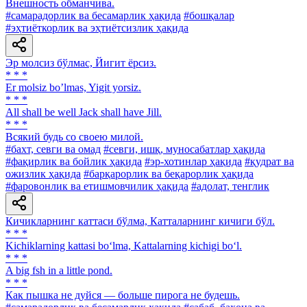
Внешность обманчива.
#самарадорлик ва бесамарлик ҳақида
#бошқалар
#эҳтиёткорлик ва эҳтиётсизлик ҳақида
Эр молсиз бўлмас, Йигит ёрсиз.
* * *
Er molsiz boʼlmas, Yigit yorsiz.
* * *
All shall be well Jack shall have Jill.
* * *
Всякий будь со своею милой.
#бахт, севги ва омад
#севги, ишқ, муносабатлар ҳақида
#фақирлик ва бойлик ҳақида
#эр-хотинлар ҳақида
#қудрат ва
ожизлик ҳақида
#барқарорлик ва беқарорлик ҳақида
#фаровонлик ва етишмовчилик ҳақида
#адолат, тенглик
Кичикларнинг каттаси бўлма, Катталарнинг кичиги бўл.
* * *
Kichiklarning kattasi bo‘lma, Kattalarning kichigi bo‘l.
* * *
A big fsh in a little pond.
* * *
Как пышка не дуйся — больше пирога не будешь.