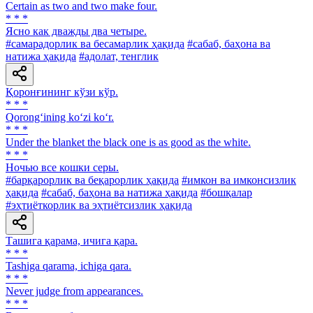
Certain as two and two make four.
* * *
Ясно как дважды два четыре.
#самарадорлик ва бесамарлик ҳақида
#сабаб, баҳона ва
натижа ҳақида
#адолат, тенглик
Қоронғининг кўзи кўр.
* * *
Qorong‘ining ko‘zi ko‘r.
* * *
Under the blanket the black one is as good as the white.
* * *
Ночью все кошки серы.
#барқарорлик ва беқарорлик ҳақида
#имкон ва имконсизлик
ҳақида
#сабаб, баҳона ва натижа ҳақида
#бошқалар
#эҳтиёткорлик ва эҳтиётсизлик ҳақида
Ташига қарама, ичига қара.
* * *
Tashiga qarama, ichiga qara.
* * *
Never judge from appearances.
* * *