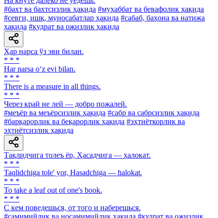
Ha кнуте далеко не уедешь.
#бахт ва бахтсизлик ҳақида
#муҳаббат ва бевафолик ҳақида
#севги, ишқ, муносабатлар ҳақида
#сабаб, баҳона ва натижа
ҳақида
#қудрат ва ожизлик ҳақида
Ҳар нарса ўз эви билан.
* * *
Har narsa o‘z evi bilan.
* * *
There is a measure in all things.
* * *
Через край не лей — добро пожалей.
#меъёр ва меъёрсизлик ҳақида
#сабр ва сабрсизлик ҳақида
#барқарорлик ва беқарорлик ҳақида
#эҳтиёткорлик ва
эҳтиётсизлик ҳақида
Тақлидчига толеъ ёр, Ҳасадчига — ҳалокат.
* * *
Taqlidchiga tole' yor, Hasadchiga — halokat.
* * *
To take a leaf out of one's book.
* * *
С кем поведешься, от того и наберешься.
#самимийлик ва носамимийлик ҳақида
#қудрат ва ожизлик