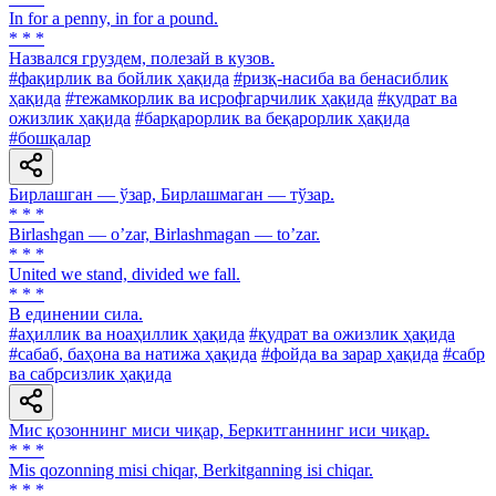
In for a penny, in for a pound.
* * *
Назвался груздем, полезай в кузов.
#фақирлик ва бойлик ҳақида
#ризқ-насиба ва бенасиблик
ҳақида
#тежамкорлик ва исрофгарчилик ҳақида
#қудрат ва
ожизлик ҳақида
#барқарорлик ва беқарорлик ҳақида
#бошқалар
Бирлашган — ўзар, Бирлашмаган — тўзар.
* * *
Birlashgan — oʼzar, Birlashmagan — toʼzar.
* * *
United we stand, divided we fall.
* * *
В единении сила.
#аҳиллик ва ноаҳиллик ҳақида
#қудрат ва ожизлик ҳақида
#сабаб, баҳона ва натижа ҳақида
#фойда ва зарар ҳақида
#сабр
ва сабрсизлик ҳақида
Мис қозоннинг миси чиқар, Беркитганнинг иси чиқар.
* * *
Mis qozonning misi chiqar, Berkitganning isi chiqar.
* * *