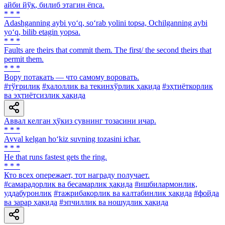
айби йўқ, билиб этагин ёпса.
* * *
Adashganning aybi yo‘q, so‘rab yolini topsa, Ochilganning aybi
yo‘q, bilib etagin yopsa.
* * *
Faults are theirs that commit them. The first/ the second theirs that
permit them.
* * *
Вору потакать — что самому воровать.
#тўғрилик
#ҳалоллик ва текинхўрлик ҳақида
#эҳтиёткорлик
ва эҳтиётсизлик ҳақида
Аввал келган ҳўкиз сувнинг тозасини ичар.
* * *
Avval kelgan ho‘kiz suvning tozasini ichar.
* * *
Не that runs fastest gets the ring.
* * *
Кто всех опережает, тот награду получает.
#самарадорлик ва бесамарлик ҳақида
#ишбилармонлик,
уддабуронлик
#тажрибакорлик ва калтабинлик ҳақида
#фойда
ва зарар ҳақида
#эпчиллик ва ношудлик ҳақида