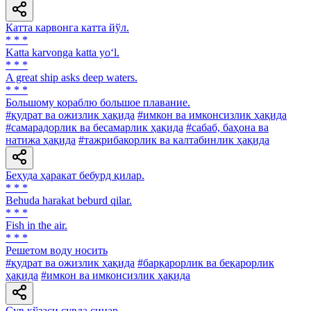
Катта карвонга катта йўл.
* * *
Katta karvonga katta yo‘l.
* * *
A great ship asks deep waters.
* * *
Большому кораблю большое плавание.
#қудрат ва ожизлик ҳақида
#имкон ва имконсизлик ҳақида
#самарадорлик ва бесамарлик ҳақида
#сабаб, баҳона ва
натижа ҳақида
#тажрибакорлик ва калтабинлик ҳақида
Беҳуда ҳаракат бебурд қилар.
* * *
Behuda harakat beburd qilar.
* * *
Fish in the air.
* * *
Решетом воду носить
#қудрат ва ожизлик ҳақида
#барқарорлик ва беқарорлик
ҳақида
#имкон ва имконсизлик ҳақида
Сув кўзаси сувда синар.