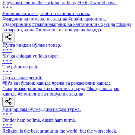
Eggs must endure the cackling of hens, He that would have.
* * *
Любишь кататься, люби и саночки возить.
#мардлик ва номардлик ҳақида
#ишбилармонлик,
уддабуронлик
#тажрибакорлик ва калтабинлик ҳақида
#фойда
ва зарар ҳақида
#эпчиллик ва ношудлик ҳақида
Йўлга чиққан йўлдан топар.
* * *
Yo‘lga chiqqan yo‘ldan topar.
* * *
The primrose path.
* * *
Путь наслаждений.
#йўл ва йўлдош ҳақида
#режа ва режасизлик ҳақида
#тажрибакорлик ва калтабинлик ҳақида
#фойда ва зарар
ҳақида
#эпчиллик ва ношудлик ҳақида
Диндор ҳам бўлма, динсиз ҳам турма.
* * *
Dindor ham boʼlma, dinsiz ham turma.
* * *
Religion is the best armour in the world, but the worst cloak.