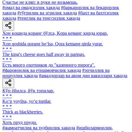
Счастье не кляп: в руки не возьмешь.
#омад ва омадсизлик ҳақида
#барқарорлик ва беқарорлик
ҳақида
#тўғрилик ва эгрилик ҳақида
#бахт ва бахтсизлик
ҳақида
#тенглик ва тенгсизлик ҳақида
Хон қошида қоранг бўлса, Қора кеманг қирда юрар.
* * *
Xon qoshida qorang bo‘lsa, Qora kemang qirda yurar.
* * *
The king's cheese goes half away in parings.
* * *
Есть много охотников до "казенного пирога".
#фаровонлик ва етишмовчилик ҳақида
#эпчиллик ва
ношудлик ҳақида
#амалдорлар ва авом дин вакиллари ҳақида
Кўп ёйилса, йўқ топилар.
* * *
Ko‘p yoyilsa, yo‘q topilar.
* * *
Thick as blackberries.
* * *
Хоть пруд пруди.
#жамоатчилик ва худбинлик ҳақида
#ишбилармонлик,