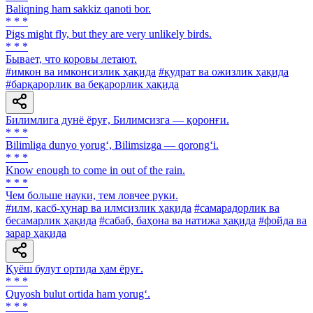
Baliqning ham sakkiz qanoti bor.
* * *
Pigs might fly, but they are very unlikely birds.
* * *
Бывает, что коровы летают.
#имкон ва имконсизлик ҳақида
#қудрат ва ожизлик ҳақида
#барқарорлик ва беқарорлик ҳақида
Билимлига дунё ёруғ, Билимсизга — қоронғи.
* * *
Bilimliga dunyo yorug‘, Bilimsizga — qorong‘i.
* * *
Know enough to come in out of the rain.
* * *
Чем больше науки, тем ловчее руки.
#илм, касб-ҳунар ва илмсизлик ҳақида
#самарадорлик ва
бесамарлик ҳақида
#сабаб, баҳона ва натижа ҳақида
#фойда ва
зарар ҳақида
Қуёш булут ортида ҳам ёруғ.
* * *
Quyosh bulut ortida ham yorug‘.
* * *