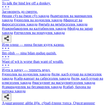
To talk the hind leg off a donkey.
* * *
Заговорить до смерти.
#яхши сўз ва ёмон сўз ҳақида
#камтарлик ва манманлик
ҳақида
#донолик ва нодонлик ҳақида
#фаросат ва
фаросатсизлик ҳақида
#меъёр ва меъёрсизлик ҳақида
#тажрибакорлик ва калтабинлик ҳақида
#фойда ва зарар
ҳақида
#эпчиллик ва ношудлик ҳақида
Илм олиш — нина билан қудуқ қазиш.
* * *
Ilm olish — nina bilan quduq qazish.
* * *
Want of wit is worse than want of wealth.
* * *
Идти в науку — терпеть муку.
#донолик ва нодонлик ҳақида
#илм, касб-ҳунар ва илмсизлик
ҳақида
#сабр-қаноат ва сабрсизлик ҳақида
#илм, касб-ҳунар ва
илмсизлик ҳақида
#масъулият ва масъулиятсизлик ҳақида
#самарадорлик ва бесамарлик ҳақида
#сабаб, баҳона ва
натижа ҳақида
Адашганнинг айби йўқ, сўраб ёлини топса, Очилганнинг