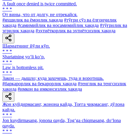
A fault once denied is twice committed.
* * *
От вины, что от долгу, не отрекайся.
#яхшилик ва ёмонлик ҳақида
#тўғри сўз ва ёлғончилик
ҳақида
#самимийлик ва носамимийлик ҳақида
#тўғрилик ва
эгрилик ҳақида
#эҳтиёткорлик ва эҳтиётсизлик ҳақида
Шариатнинг йўли кўп.
* * *
Shariatning yo‘li ko‘p.
* * *
Law is bottomless pit.
* * *
Закон — дышло; куда захочешь, туда и воротишь.
#барқарорлик ва беқарорлик ҳақида
#тенглик ва тенгсизлик
ҳақида
#имкон ва имконсизлик ҳақида
Жон куйдирмасанг, жонона қайда, Тоғга чиқмасанг, дўлона
қайда.
* * *
Jon kuydirmasang, jonona qayda, Tog‘ga chiqmasang, do‘lona
qayda.
* * *