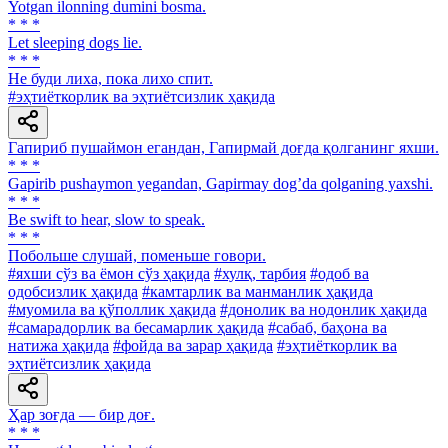
Yotgan ilonning dumini bosma.
* * *
Let sleeping dogs lie.
* * *
He буди лиха, пока лихо спит.
#эҳтиёткорлик ва эҳтиётсизлик ҳақида
Гапириб пушаймон егандан, Гапирмай доғда қолганинг яхши.
* * *
Gapirib pushaymon yegandan, Gapirmay dogʼda qolganing yaxshi.
* * *
Be swift to hear, slow to speak.
* * *
Побольше слушай, поменьше говори.
#яхши сўз ва ёмон сўз ҳақида
#хулқ, тарбия
#одоб ва
одобсизлик ҳақида
#камтарлик ва манманлик ҳақида
#муомила ва қўполлик ҳақида
#донолик ва нодонлик ҳақида
#самарадорлик ва бесамарлик ҳақида
#сабаб, баҳона ва
натижа ҳақида
#фойда ва зарар ҳақида
#эҳтиёткорлик ва
эҳтиётсизлик ҳақида
Ҳар зоғда — бир доғ.
* * *