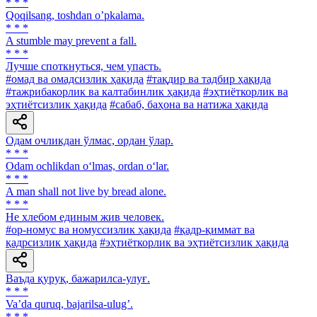
* * *
Qoqilsang, toshdan oʼpkalama.
* * *
A stumble may prevent a fall.
* * *
Лучше споткнуться, чем упасть.
#омад ва омадсизлик ҳақида
#тақдир ва тадбир ҳақида
#тажрибакорлик ва калтабинлик ҳақида
#эҳтиёткорлик ва
эҳтиётсизлик ҳақида
#сабаб, баҳона ва натижа ҳақида
Одам очликдан ўлмас, ордан ўлар.
* * *
Odam ochlikdan o‘lmas, ordan o‘lar.
* * *
A man shall not live by bread alone.
* * *
He хлебом единым жив человек.
#ор-номус ва номуссизлик ҳақида
#қадр-қиммат ва
қадрсизлик ҳақида
#эҳтиёткорлик ва эҳтиётсизлик ҳақида
Ваъда қуруқ, бажарилса-улуғ.
* * *
Vaʼda quruq, bajarilsa-ulugʼ.
* * *