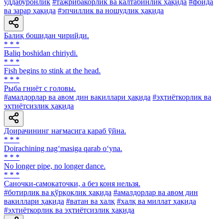
уддабуронлик
#тажрибакорлик ва калтабинлик ҳақида
#фойда
ва зарар ҳақида
#эпчиллик ва ношудлик ҳақида
Балиқ бошидан чирийди.
* * *
Baliq boshidan chiriydi.
* * *
Fish begins to stink at the head.
* * *
Рыба гниёт с головы.
#амалдорлар ва авом дин вакиллари ҳақида
#эҳтиёткорлик ва
эҳтиётсизлик ҳақида
Доирачининг нағмасига қараб ўйна.
* * *
Doirachining nag‘masiga qarab o‘yna.
* * *
No longer pipe, no longer dance.
* * *
Саночки-самокаточки, а без коня нельзя.
#ботирлик ва қўрқоқлик ҳақида
#амалдорлар ва авом дин
вакиллари ҳақида
#ватан ва халқ
#халқ ва миллат ҳақида
#эҳтиёткорлик ва эҳтиётсизлик ҳақида