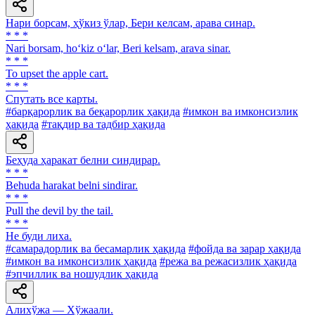
Нари борсам, ҳўкиз ўлар, Бери келсам, арава синар.
* * *
Nari borsam, ho‘kiz o‘lar, Beri kelsam, arava sinar.
* * *
То upset the apple cart.
* * *
Спутать все карты.
#барқарорлик ва беқарорлик ҳақида
#имкон ва имконсизлик
ҳақида
#тақдир ва тадбир ҳақида
Беҳуда ҳаракат белни синдирар.
* * *
Behuda harakat belni sindirar.
* * *
Pull the devil by the tail.
* * *
He буди лиха.
#самарадорлик ва бесамарлик ҳақида
#фойда ва зарар ҳақида
#имкон ва имконсизлик ҳақида
#режа ва режасизлик ҳақида
#эпчиллик ва ношудлик ҳақида
Алихўжа — Хўжаали.