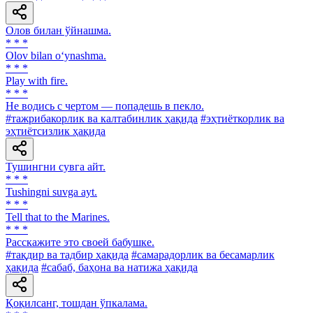
Олов билан ўйнашма.
* * *
Olov bilan o‘ynashma.
* * *
Play with fire.
* * *
He водись с чертом — попадешь в пекло.
#тажрибакорлик ва калтабинлик ҳақида
#эҳтиёткорлик ва
эҳтиётсизлик ҳақида
Тушингни сувга айт.
* * *
Tushingni suvga ayt.
* * *
Tell that to the Marines.
* * *
Расскажите это своей бабушке.
#тақдир ва тадбир ҳақида
#самарадорлик ва бесамарлик
ҳақида
#сабаб, баҳона ва натижа ҳақида
Қоқилсанг, тошдан ўпкалама.