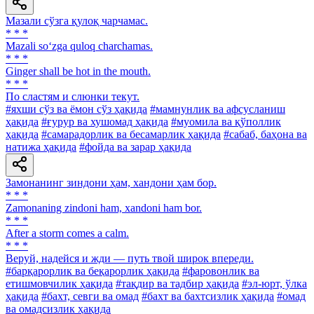
Мазали сўзга қулоқ чарчамас.
* * *
Mazali so‘zga quloq charchamas.
* * *
Ginger shall be hot in the mouth.
* * *
По сластям и слюнки текут.
#яхши сўз ва ёмон сўз ҳақида
#мамнунлик ва афсусланиш
ҳақида
#ғурур ва хушомад ҳақида
#муомила ва қўполлик
ҳақида
#самарадорлик ва бесамарлик ҳақида
#сабаб, баҳона ва
натижа ҳақида
#фойда ва зарар ҳақида
Замонанинг зиндони ҳам, хандони ҳам бор.
* * *
Zamonaning zindoni ham, xandoni ham bor.
* * *
After a storm comes a calm.
* * *
Веруй, надейся и жди — путь твой широк впереди.
#барқарорлик ва беқарорлик ҳақида
#фаровонлик ва
етишмовчилик ҳақида
#тақдир ва тадбир ҳақида
#эл-юрт, ўлка
ҳақида
#бахт, севги ва омад
#бахт ва бахтсизлик ҳақида
#омад
ва омадсизлик ҳақида