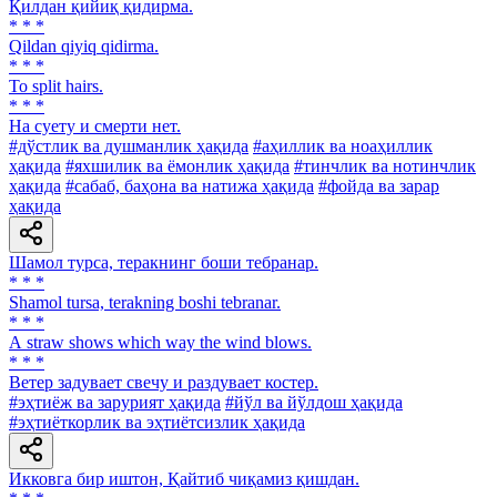
Қилдан қийиқ қидирма.
* * *
Qildan qiyiq qidirma.
* * *
To split hairs.
* * *
Ha суету и смерти нет.
#дўстлик ва душманлик ҳақида
#аҳиллик ва ноаҳиллик
ҳақида
#яхшилик ва ёмонлик ҳақида
#тинчлик ва нотинчлик
ҳақида
#сабаб, баҳона ва натижа ҳақида
#фойда ва зарар
ҳақида
Шамол турса, теракнинг боши тебранар.
* * *
Shamol tursa, terakning boshi tebranar.
* * *
А straw shows which way the wind blows.
* * *
Ветер задувает свечу и раздувает костер.
#эҳтиёж ва зарурият ҳақида
#йўл ва йўлдош ҳақида
#эҳтиёткорлик ва эҳтиётсизлик ҳақида
Икковга бир иштон, Қайтиб чиқамиз қишдан.