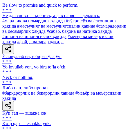
Be slow to promise and quick to perform.
* * *
He дав слова — крепись, а дав слово — держись.
#мардлик ва номардлик ҳақида
#тўғри сўз ва ёлғончилик
ҳақида
#масъулият ва масъулиятсизлик ҳақида
#самарадорлик
ва бесамарлик ҳақида
#сабаб, баҳона ва натижа ҳақида
#ишонч ва ишончсизлик ҳақида
#меъёр ва меъёрсизлик
ҳақида
#фойда ва зарар ҳақида
Ё ловуллаб ён, ё бира тўла ўч.
* * *
Yo lovullab yon, yo bira to‘la o‘ch.
* * *
Neck or nothing.
* * *
Либо пан, либо пропал.
#барқарорлик ва беқарорлик ҳақида
#меъёр ва меъёрсизлик
ҳақида
Кўп гап — эшакка юк.
* * *
Koʼp gap — eshakka yuk.
* * *