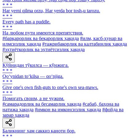
* * *
Har yerni qilma orzu, Har yerda bor tosh-u tarozu.
* * *
Every path has a puddle.
* * *
Ha любом пути имеются препятствия.
#барқарорлик ва беқарорлик ҳақида
#илм, касб-ҳунар ва
илмсизлик ҳақида
#тажрибакорлик ва калтабинлик ҳақида
#эҳтиёткорлик ва эҳтиётсизлик ҳақида
Қўйнидан тўкилса — қўнжига.
* * *
Qo‘ynidan to‘kilsa — qo‘njiga.
* * *
Give one's own fish-guts to one's own sea-maws.
* * *
Помогать своим, а не чужим.
#самарадорлик ва бесамарлик ҳақида
#сабаб, баҳона ва
натижа ҳақида
#имкон ва имконсизлик ҳақида
#фойда ва
зарар ҳақида
Балиқнинг ҳам саккиз қаноти бор.
* * *