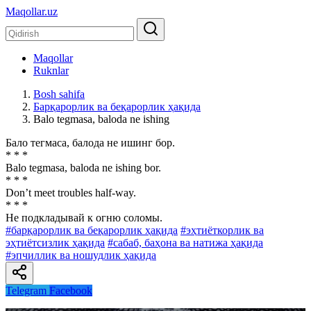
Maqollar.uz
Maqollar
Ruknlar
Bosh sahifa
Барқарорлик ва беқарорлик ҳақида
Balo tegmasa, baloda ne ishing
Бало тегмаса, балода не ишинг бор.
* * *
Balo tegmasa, baloda ne ishing bor.
* * *
Don’t meet troubles half-way.
* * *
He подкладывай к огню соломы.
#барқарорлик ва беқарорлик ҳақида
#эҳтиёткорлик ва
эҳтиётсизлик ҳақида
#сабаб, баҳона ва натижа ҳақида
#эпчиллик ва ношудлик ҳақида
Telegram
Facebook