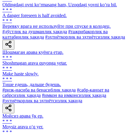
Oldingdagi ovni ko‘rmasang ham, Uzoqdagi yovni ko‘ra bil.
* * *
A danger foreseen is half avoided.
* * *
Веревку врага не используйте при спуске в колодец.
#дўстлик ва душманлик ҳақида
#тажрибакорлик ва
калтабинлик ҳақида
#эҳтиёткорлик ва эҳтиётсизлик ҳақида
Шошмаган арава қуёнга етар.
* * *
Shoshmagan arava quyonga yetar.
* * *
Make haste slowly.
* * *
Тише едешь, дальше будешь.
#ризқ-насиба ва бенасиблик ҳақида
#сабр-қаноат ва
сабрсизлик ҳақида
#имкон ва имконсизлик ҳақида
#эҳтиёткорлик ва эҳтиётсизлик ҳақида
Мойсиз арава ўқ ер.
* * *
Moysiz arava o‘q yer.
* * *