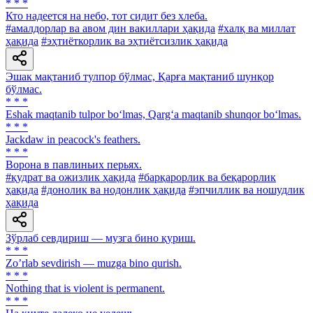
* * *
Кто надеется на небо, тот сидит без хлеба.
#амалдорлар ва авом дин вакиллари ҳақида
#халқ ва миллат
ҳақида
#эҳтиёткорлик ва эҳтиётсизлик ҳақида
Эшак мақтаниб тулпор бўлмас, Қарға мақтаниб шунқор
бўлмас.
* * *
Eshak maqtanib tulpor bo‘lmas, Qarg‘a maqtanib shunqor bo‘lmas.
* * *
Jackdaw in peacock's feathers.
* * *
Ворона в павлиньих перьях.
#қудрат ва ожизлик ҳақида
#барқарорлик ва беқарорлик
ҳақида
#донолик ва нодонлик ҳақида
#эпчиллик ва ношудлик
ҳақида
Зўрлаб севдириш — музга бино қуриш.
* * *
Zoʼrlab sevdirish — muzga bino qurish.
* * *
Nothing that is violent is permanent.
* * *