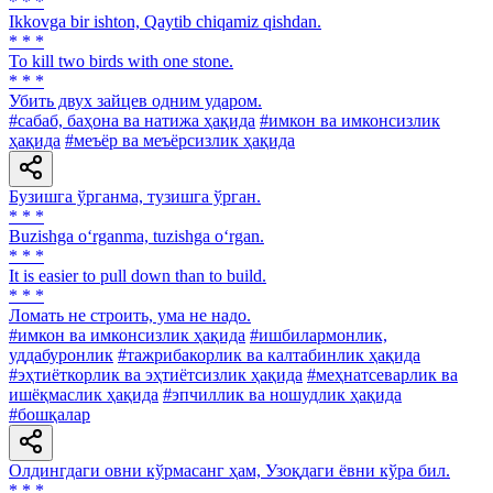
* * *
Ikkovga bir ishton, Qaytib chiqamiz qishdan.
* * *
To kill two birds with one stone.
* * *
Убить двух зайцев одним ударом.
#сабаб, баҳона ва натижа ҳақида
#имкон ва имконсизлик
ҳақида
#меъёр ва меъёрсизлик ҳақида
Бузишга ўрганма, тузишга ўрган.
* * *
Buzishga o‘rganma, tuzishga o‘rgan.
* * *
It is easier to pull down than to build.
* * *
Ломать не строить, ума не надо.
#имкон ва имконсизлик ҳақида
#ишбилармонлик,
уддабуронлик
#тажрибакорлик ва калтабинлик ҳақида
#эҳтиёткорлик ва эҳтиётсизлик ҳақида
#меҳнатсеварлик ва
ишёқмаслик ҳақида
#эпчиллик ва ношудлик ҳақида
#бошқалар
Олдингдаги овни кўрмасанг ҳам, Узоқдаги ёвни кўра бил.
* * *