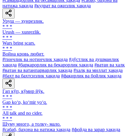
#самарадорлик ва бесамарлик ҳақида
#сабаб, баҳона ва
натижа ҳақида
#қудрат ва ожизлик ҳақида
Уруш — хунрезлик.
* * *
Urush — xunrezlik.
* * *
Wars bring scars.
* * *
Война кровь любит.
#тинчлик ва нотинчлик ҳақида
#дўстлик ва душманлик
ҳақида
#барқарорлик ва беқарорлик ҳақида
#ватан ва халқ
#ватан ва ватанпарварлик ҳақида
#халқ ва миллат ҳақида
#бахт ва бахтсизлик ҳақида
#фақирлик ва бойлик ҳақида
Гап кўп, кўмир йўқ.
* * *
Gap ko‘p, ko‘mir yo‘q.
* * *
All talk and no cider.
* * *
Шуму много, а толку- мало.
#сабаб, баҳона ва натижа ҳақида
#фойда ва зарар ҳақида