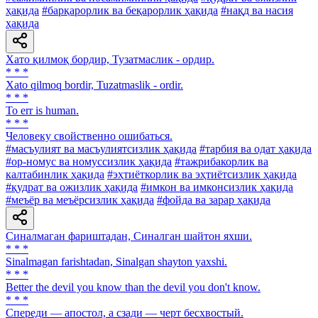
ҳақида
#барқарорлик ва беқарорлик ҳақида
#нақд ва насия
ҳақида
Хато қилмоқ бордир, Тузатмаслик - ордир.
* * *
Xato qilmoq bordir, Tuzatmaslik - ordir.
* * *
To err is human.
* * *
Человеку свойственно ошибаться.
#масъулият ва масъулиятсизлик ҳақида
#тарбия ва одат ҳақида
#ор-номус ва номуссизлик ҳақида
#тажрибакорлик ва
калтабинлик ҳақида
#эҳтиёткорлик ва эҳтиётсизлик ҳақида
#қудрат ва ожизлик ҳақида
#имкон ва имконсизлик ҳақида
#меъёр ва меъёрсизлик ҳақида
#фойда ва зарар ҳақида
Синалмаган фариштадан, Синалган шайтон яхши.
* * *
Sinalmagan farishtadan, Sinalgan shayton yaxshi.
* * *
Better the devil you know than the devil you don't know.
* * *
Спереди — апостол, а сзади — черт бесхвостый.