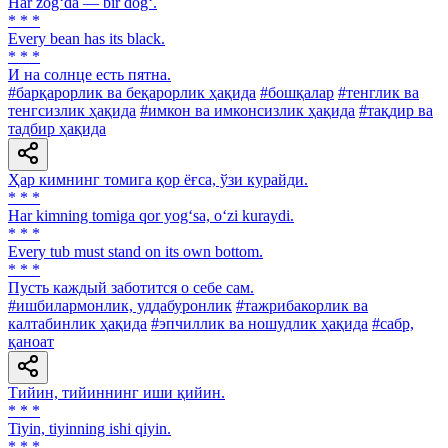
Har zog‘da — bir dog‘.
* * *
Every bean has its black.
* * *
И на солнце есть пятна.
#барқарорлик ва беқарорлик ҳақида
#бошқалар
#тенглик ва
тенгсизлик ҳақида
#имкон ва имконсизлик ҳақида
#тақдир ва
тадбир ҳақида
Ҳар кимнинг томига қор ёғса, ўзи курайди.
* * *
Har kimning tomiga qor yog‘sa, o‘zi kuraydi.
* * *
Every tub must stand on its own bottom.
* * *
Пусть каждый заботится о себе сам.
#ишбилармонлик, уддабуронлик
#тажрибакорлик ва
калтабинлик ҳақида
#эпчиллик ва ношудлик ҳақида
#сабр,
қаноат
Тийин, тийиннинг иши қийин.
* * *
Tiyin, tiyinning ishi qiyin.
* * *