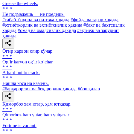
Grease the wheels.
* * *
He подмажешь — не поедешь.
#сабаб, баҳона ва натижа ҳақида
#фойда ва зарар ҳақида
#эҳтиёткорлик ва эҳтиётсизлик ҳақида
#бахт ва бахтсизлик
ҳақида
#омад ва омадсизлик ҳақида
#эҳтиёж ва зарурият
ҳақида
Оғир карвон оғир кўчар.
* * *
Og‘ir karvon og‘ir ko‘char.
* * *
A hard nut to crack.
* * *
Нашла коса на камень.
#барқарорлик ва беқарорлик ҳақида
#бошқалар
Қиморбоз ҳам ютар, ҳам ютқазар.
* * *
Qimorboz ham yutar, ham yutqazar.
* * *
Fortune is variant.
* * *