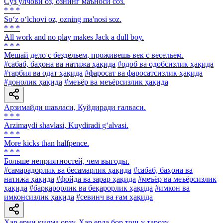
Сўз ўлчови оз, ознинг маъноси соз.
* * *
So‘z o‘lchovi oz, ozning ma'nosi soz.
* * *
All work and no play makes Jack a dull boy.
* * *
Мешай дело с бездельем, проживешь век с весельем.
#сабаб, баҳона ва натижа ҳақида
#одоб ва одобсизлик ҳақида
#тарбия ва одат ҳақида
#фаросат ва фаросатсизлик ҳақида
#донолик ҳақида
#меъёр ва меъёрсизлик ҳақида
Арзимайди шавласи, Куйдиради ғалваси.
* * *
Arzimaydi shavlasi, Kuydiradi g‘alvasi.
* * *
More kicks than halfpence.
* * *
Больше неприятностей, чем выгоды.
#самарадорлик ва бесамарлик ҳақида
#сабаб, баҳона ва
натижа ҳақида
#фойда ва зарар ҳақида
#меъёр ва меъёрсизлик
ҳақида
#барқарорлик ва беқарорлик ҳақида
#имкон ва
имконсизлик ҳақида
#севинч ва ғам ҳақида
Ҳар ерни қилма орзу, Ҳар ерда бор тош-у тарозу.