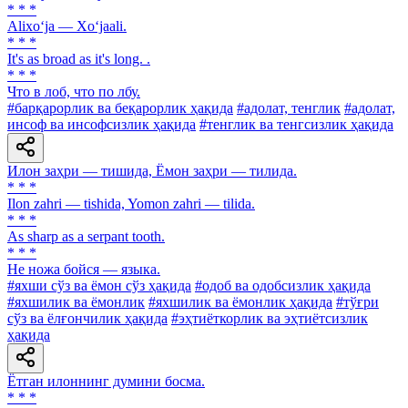
* * *
Alixo‘ja — Xo‘jaali.
* * *
It's as broad as it's long. .
* * *
Что в лоб, что по лбу.
#барқарорлик ва беқарорлик ҳақида
#адолат, тенглик
#адолат,
инсоф ва инсофсизлик ҳақида
#тенглик ва тенгсизлик ҳақида
Илон заҳри — тишида, Ёмон заҳри — тилида.
* * *
Ilon zahri — tishida, Yomon zahri — tilida.
* * *
As sharp as a serpant tooth.
* * *
Не ножа бойся — языка.
#яхши сўз ва ёмон сўз ҳақида
#одоб ва одобсизлик ҳақида
#яхшилик ва ёмонлик
#яхшилик ва ёмонлик ҳақида
#тўғри
сўз ва ёлғончилик ҳақида
#эҳтиёткорлик ва эҳтиётсизлик
ҳақида
Ётган илоннинг думини босма.
* * *