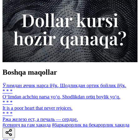
Boshqa maqollar
Ўлимдан аччиқ нарса йўқ, Шодликдан ортиқ бойлик йўқ.
* * *
O‘limdan achchiq narsa yo‘q, Shodlikdan ortiq boylik yo‘q.
* * *
It is a poor heart that never rejoices.
* * *
Ржа железо ест, а печаль — сердце.
#севинч ва ғам ҳақида
#барқарорлик ва беқарорлик ҳақида