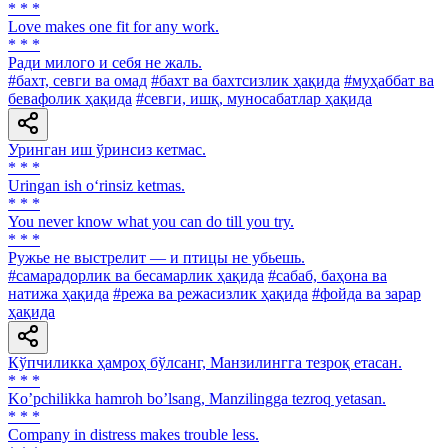
* * *
Love makes one fit for any work.
* * *
Ради милого и себя не жаль.
#бахт, севги ва омад
#бахт ва бахтсизлик ҳақида
#муҳаббат ва
бевафолик ҳақида
#севги, ишқ, муносабатлар ҳақида
Уринган иш ўринсиз кетмас.
* * *
Uringan ish o‘rinsiz ketmas.
* * *
You never know what you can do till you try.
* * *
Ружье не выстрелит — и птицы не убьешь.
#самарадорлик ва бесамарлик ҳақида
#сабаб, баҳона ва
натижа ҳақида
#режа ва режасизлик ҳақида
#фойда ва зарар
ҳақида
Кўпчиликка ҳамроҳ бўлсанг, Манзилингга тезроқ етасан.
* * *
Koʼpchilikka hamroh boʼlsang, Manzilingga tezroq yetasan.
* * *
Company in distress makes trouble less.