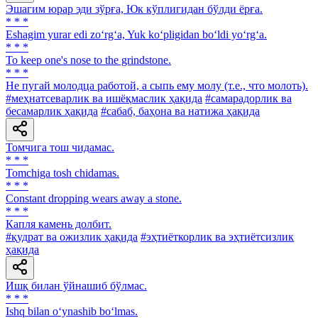
Эшагим юрар эди зўрға, Юк кўплигидан бўлди ёрға.
* * *
Eshagim yurar edi zo‘rg‘a, Yuk ko‘pligidan bo‘ldi yo‘rg‘a.
* * *
To keep one's nose to the grindstone.
* * *
He пугай молодца работой, а сыпь ему молу (т.е., что молоть).
#меҳнатсеварлик ва ишёқмаслик ҳақида
#самарадорлик ва
бесамарлик ҳақида
#сабаб, баҳона ва натижа ҳақида
Томчига тош чидамас.
* * *
Tomchiga tosh chidamas.
* * *
Constant dropping wears away a stone.
* * *
Капля камень долбит.
#қудрат ва ожизлик ҳақида
#эҳтиёткорлик ва эҳтиётсизлик
ҳақида
Ишқ билан ўйнашиб бўлмас.
* * *
Ishq bilan o‘ynashib bo‘lmas.