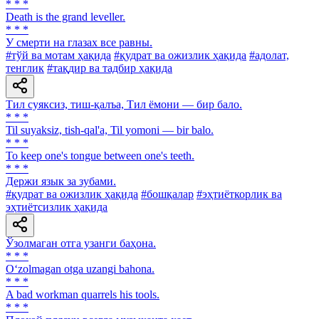
* * *
Death is the grand leveller.
* * *
У смерти на глазах все равны.
#тўй ва мотам ҳақида
#қудрат ва ожизлик ҳақида
#адолат,
тенглик
#тақдир ва тадбир ҳақида
Тил суяксиз, тиш-қалъа, Тил ёмони — бир бало.
* * *
Til suyaksiz, tish-qal'a, Til yomoni — bir balo.
* * *
To keep one's tongue between one's teeth.
* * *
Держи язык за зубами.
#қудрат ва ожизлик ҳақида
#бошқалар
#эҳтиёткорлик ва
эҳтиётсизлик ҳақида
Ўзолмаган отга узанги баҳона.
* * *
O‘zolmagan otga uzangi bahona.
* * *
A bad workman quarrels his tools.
* * *