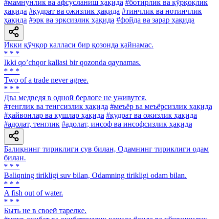
#мамнунлик ва афсусланиш ҳақида
#ботирлик ва қўрқоқлик
ҳақида
#қудрат ва ожизлик ҳақида
#тинчлик ва нотинчлик
ҳақида
#эрк ва эрксизлик ҳақида
#фойда ва зарар ҳақида
Икки қўчқор калласи бир қозонда қайнамас.
* * *
Ikki qoʼchqor kallasi bir qozonda qaynamas.
* * *
Two of a trade never agree.
* * *
Два медведя в одной берлоге не уживутся.
#тенглик ва тенгсизлик ҳақида
#меъёр ва меъёрсизлик ҳақида
#ҳайвонлар ва қушлар ҳақида
#қудрат ва ожизлик ҳақида
#адолат, тенглик
#адолат, инсоф ва инсофсизлик ҳақида
Балиқнинг тириклиги сув билан, Одамнинг тириклиги одам
билан.
* * *
Baliqning tirikligi suv bilan, Odamning tirikligi odam bilan.
* * *
A fish out of water.
* * *
Быть не в своей тарелке.