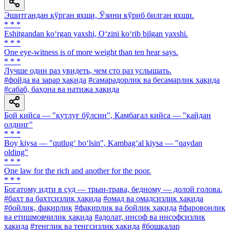
Эшитгандан кўрган яхши, Ўзини кўриб билган яхши.
* * *
Eshitgandan ko‘rgan yaxshi, O‘zini ko‘rib bilgan yaxshi.
* * *
One eye-witness is of more weight than ten hear says.
* * *
Лучше один раз увидеть, чем сто раз услышать.
#фойда ва зарар ҳақида
#самарадорлик ва бесамарлик ҳақида
#сабаб, баҳона ва натижа ҳақида
Бой кийса — "қутлуғ бўлсин", Камбағал кийса — "қайдан
олдинг"
* * *
Boy kiysa — "qutlug‘ bo‘lsin", Kambag‘al kiysa — "qaydan
olding"
* * *
One law for the rich and another for the poor.
* * *
Богатому идти в суд — трын-трава, бедному — долой голова.
#бахт ва бахтсизлик ҳақида
#омад ва омадсизлик ҳақида
#бойлик, фақирлик
#фақирлик ва бойлик ҳақида
#фаровонлик
ва етишмовчилик ҳақида
#адолат, инсоф ва инсофсизлик
ҳақида
#тенглик ва тенгсизлик ҳақида
#бошқалар