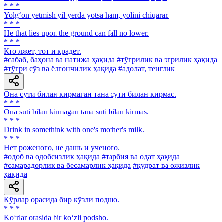
* * *
Yolg‘on yetmish yil yerda yotsa ham, yolini chiqarar.
* * *
He that lies upon the ground can fall no lower.
* * *
Кто лжет, тот и крадет.
#сабаб, баҳона ва натижа ҳақида
#тўғрилик ва эгрилик ҳақида
#тўғри сўз ва ёлғончилик ҳақида
#адолат, тенглик
Она сути билан кирмаган тана сути билан кирмас.
* * *
Ona suti bilan kirmagan tana suti bilan kirmas.
* * *
Drink in somethink with one's mother's milk.
* * *
Нет роженого, не дашь и ученого.
#одоб ва одобсизлик ҳақида
#тарбия ва одат ҳақида
#самарадорлик ва бесамарлик ҳақида
#қудрат ва ожизлик
ҳақида
Кўрлар орасида бир кўзли подшо.
* * *
Ko‘rlar orasida bir ko‘zli podsho.