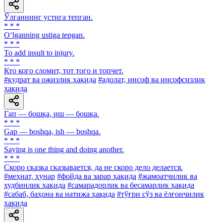
Ўлганнинг устига тепган.
* * *
O‘lganning ustiga tepgan.
* * *
To add insult to injury.
* * *
Кто кого сломит, тот того и топчет.
#қудрат ва ожизлик ҳақида
#адолат, инсоф ва инсофсизлик
ҳақида
Гап — бошқа, иш — бошқа.
* * *
Gap — boshqa, ish — boshqa.
* * *
Saying is one thing and doing another.
* * *
Скоро сказка сказывается, да не скоро дело делается.
#меҳнат, ҳунар
#фойда ва зарар ҳақида
#жамоатчилик ва
худбинлик ҳақида
#самарадорлик ва бесамарлик ҳақида
#сабаб, баҳона ва натижа ҳақида
#тўғри сўз ва ёлғончилик
ҳақида