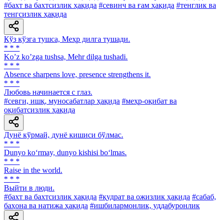
#бахт ва бахтсизлик ҳақида
#севинч ва ғам ҳақида
#тенглик ва
тенгсизлик ҳақида
Кўз кўзга тушса, Меҳр дилга тушади.
* * *
Koʼz koʼzga tushsa, Mehr dilga tushadi.
* * *
Absence sharpens love, presence strengthens it.
* * *
Любовь начинается с глаз.
#севги, ишқ, муносабатлар ҳақида
#меҳр-оқибат ва
оқибатсизлик ҳақида
Дунё кўрмай, дунё кишиси бўлмас.
* * *
Dunyo ko‘rmay, dunyo kishisi bo‘lmas.
* * *
Raise in the world.
* * *
Выйти в люди.
#бахт ва бахтсизлик ҳақида
#қудрат ва ожизлик ҳақида
#сабаб,
баҳона ва натижа ҳақида
#ишбилармонлик, уддабуронлик