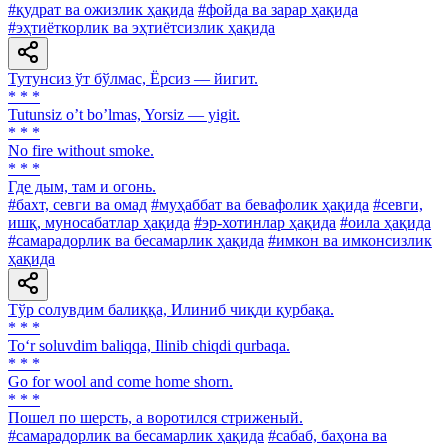
#қудрат ва ожизлик ҳақида
#фойда ва зарар ҳақида
#эҳтиёткорлик ва эҳтиётсизлик ҳақида
Тутунсиз ўт бўлмас, Ёрсиз — йигит.
* * *
Tutunsiz oʼt boʼlmas, Yorsiz — yigit.
* * *
No fire without smoke.
* * *
Где дым, там и огонь.
#бахт, севги ва омад
#муҳаббат ва бевафолик ҳақида
#севги,
ишқ, муносабатлар ҳақида
#эр-хотинлар ҳақида
#оила ҳақида
#самарадорлик ва бесамарлик ҳақида
#имкон ва имконсизлик
ҳақида
Тўр солувдим балиққа, Илиниб чиқди қурбақа.
* * *
To‘r soluvdim baliqqa, Ilinib chiqdi qurbaqa.
* * *
Go for wool and come home shorn.
* * *
Пошел по шерсть, а воротился стриженый.
#самарадорлик ва бесамарлик ҳақида
#сабаб, баҳона ва