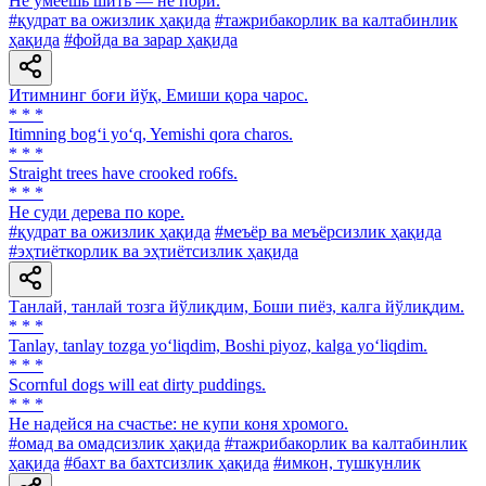
He умеешь шить — не пори.
#қудрат ва ожизлик ҳақида
#тажрибакорлик ва калтабинлик
ҳақида
#фойда ва зарар ҳақида
Итимнинг боғи йўқ, Емиши қора чарос.
* * *
Itimning bog‘i yo‘q, Yemishi qora charos.
* * *
Straight trees have crooked ro6fs.
* * *
He суди дерева по коре.
#қудрат ва ожизлик ҳақида
#меъёр ва меъёрсизлик ҳақида
#эҳтиёткорлик ва эҳтиётсизлик ҳақида
Танлай, танлай тозга йўлиқдим, Боши пиёз, калга йўлиқдим.
* * *
Tanlay, tanlay tozga yo‘liqdim, Boshi piyoz, kalga yo‘liqdim.
* * *
Scornful dogs will eat dirty puddings.
* * *
Не надейся на счастье: не купи коня хромого.
#омад ва омадсизлик ҳақида
#тажрибакорлик ва калтабинлик
ҳақида
#бахт ва бахтсизлик ҳақида
#имкон, тушкунлик