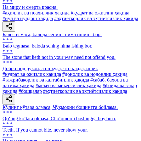
* * *
Ha миру и смерть красна.
#аҳиллик ва ноаҳиллик ҳақида
#қудрат ва ожизлик ҳақида
#йўл ва йўлдош ҳақида
#эҳтиёткорлик ва эҳтиётсизлик ҳақида
Бало тегмаса, балода сенинг нима ишинг бор.
* * *
Balo tegmasa, baloda sening nima ishing bor.
* * *
The stone that lieth not in your way need not offend you.
* * *
Добро под рукой, а он худа, что клада, ищет.
#қудрат ва ожизлик ҳақида
#донолик ва нодонлик ҳақида
#тажрибакорлик ва калтабинлик ҳақида
#сабаб, баҳона ва
натижа ҳақида
#меъёр ва меъёрсизлик ҳақида
#фойда ва зарар
ҳақида
#бошқалар
#эҳтиёткорлик ва эҳтиётсизлик ҳақида
Қўлинг кўтара олмаса, Чўқморни бошингга бойлама.
* * *
Qo‘ling ko‘tara olmasa, Cho‘qmorni boshingga boylama.
* * *
Teeth, If you cannot bite, never show your.
* * *