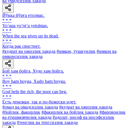
ва умидсизлик ҳақида
Йўққа йўрға етолмас.
* * *
Yo‘qqa yo‘rg‘a yetolmas.
* * *
When the sea gives up its dead.
* * *
Когда рак свистнет.
#қудрат ва ожизлик ҳақида
#имкон, тушкунлик
#имкон ва
имконсизлик ҳақида
Бой ҳам бойга, Худо ҳам бойга.
* * *
Boy ham boyga, Xudo ham boyga.
* * *
God help the rich, the poor can beg.
* * *
Есть денежки, так и по-божески идет.
#омад ва омадсизлик ҳақида
#қудрат ва ожизлик ҳақида
#бойлик, фақирлик
#фақирлик ва бойлик ҳақида
#фаровонлик
ва етишмовчилик ҳақида
#адолат, инсоф ва инсофсизлик
ҳақида
#тенглик ва тенгсизлик ҳақида