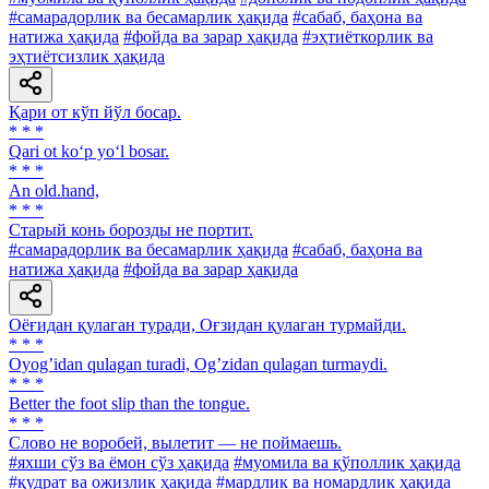
#самарадорлик ва бесамарлик ҳақида
#сабаб, баҳона ва
натижа ҳақида
#фойда ва зарар ҳақида
#эҳтиёткорлик ва
эҳтиётсизлик ҳақида
Қари от кўп йўл босар.
* * *
Qari ot ko‘p yo‘l bosar.
* * *
An old.hand,
* * *
Старый конь борозды не портит.
#самарадорлик ва бесамарлик ҳақида
#сабаб, баҳона ва
натижа ҳақида
#фойда ва зарар ҳақида
Оёғидан қулаган туради, Оғзидан қулаган турмайди.
* * *
Oyogʼidan qulagan turadi, Ogʼzidan qulagan turmaydi.
* * *
Better the foot slip than the tongue.
* * *
Слово не воробей, вылетит — не поймаешь.
#яхши сўз ва ёмон сўз ҳақида
#муомила ва қўполлик ҳақида
#қудрат ва ожизлик ҳақида
#мардлик ва номардлик ҳақида