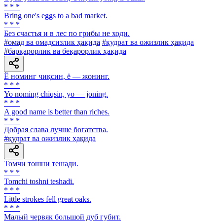
* * *
Bring one's eggs to a bad market.
* * *
Без счастья и в лес по грибы не ходи.
#омад ва омадсизлик ҳақида
#қудрат ва ожизлик ҳақида
#барқарорлик ва беқарорлик ҳақида
Ё номинг чиқсин, ё — жонинг.
* * *
Yo noming chiqsin, yo — joning.
* * *
A good name is better than riches.
* * *
Добрая слава лучше богатства.
#қудрат ва ожизлик ҳақида
Томчи тошни тешади.
* * *
Tomchi toshni teshadi.
* * *
Little strokes fell great oaks.
* * *
Малый червяк большой дуб губит.