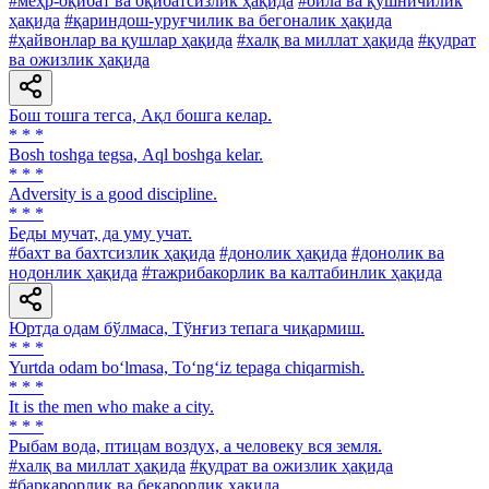
#меҳр-оқибат ва оқибатсизлик ҳақида
#оила ва қўшничилик
ҳақида
#қариндош-уруғчилик ва бегоналик ҳақида
#ҳайвонлар ва қушлар ҳақида
#халқ ва миллат ҳақида
#қудрат
ва ожизлик ҳақида
Бош тошга тегса, Ақл бошга келар.
* * *
Bosh toshga tegsa, Аql boshga kelar.
* * *
Adversity is a good discipline.
* * *
Беды мучат, да уму учат.
#бахт ва бахтсизлик ҳақида
#донолик ҳақида
#донолик ва
нодонлик ҳақида
#тажрибакорлик ва калтабинлик ҳақида
Юртда одам бўлмаса, Тўнғиз тепага чиқармиш.
* * *
Yurtda odam bo‘lmasa, To‘ng‘iz tepaga chiqarmish.
* * *
It is the men who make a city.
* * *
Рыбам вода, птицам воздух, а человеку вся земля.
#халқ ва миллат ҳақида
#қудрат ва ожизлик ҳақида
#барқарорлик ва беқарорлик ҳақида