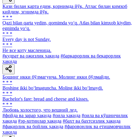
Қази билан қарта едим, қорнимда йўқ. Атлас билан кимхоб
кийдим, эгнимда йўқ.
* * *
Qazi bilan qarta yedim, qornimda yo‘q. Atlas bilan kimxob kiydim,
egnimda yo‘q.
* * *
Every day is not Sunday.
* * *
He все коту масленица.
#қудрат ва ожизлик ҳақида
#барқарорлик ва беқарорлик
ҳақида
Бошинг икки бўлмагунча. Молинг икки бўлмайди.
* * *
Boshing ikki bo‘lmaguncha. Moling ikki bo‘lmaydi.
* * *
Bachelor's fare: bread and cheese and kisses.
* * *
Любовь холостого, что вешний лед.
#фойда ва зарар ҳақида
#оила ҳақида
#оила ва қўшничилик
ҳақида
#эр-хотинлар ҳақида
#бахт ва бахтсизлик ҳақида
#фақирлик ва бойлик ҳақида
#фаровонлик ва етишмовчилик
ҳақида