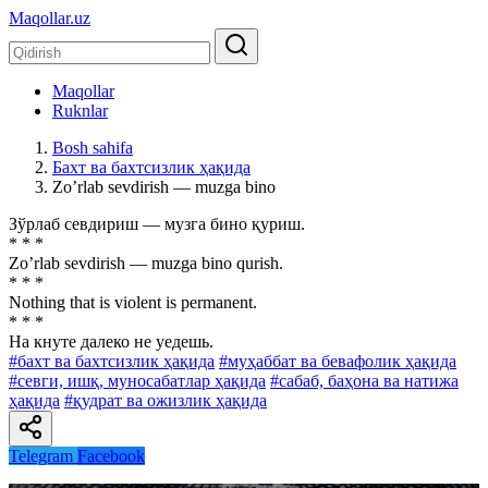
Maqollar.uz
Maqollar
Ruknlar
Bosh sahifa
Бахт ва бахтсизлик ҳақида
Zoʼrlab sevdirish — muzga bino
Зўрлаб севдириш — музга бино қуриш.
* * *
Zoʼrlab sevdirish — muzga bino qurish.
* * *
Nothing that is violent is permanent.
* * *
Ha кнуте далеко не уедешь.
#бахт ва бахтсизлик ҳақида
#муҳаббат ва бевафолик ҳақида
#севги, ишқ, муносабатлар ҳақида
#сабаб, баҳона ва натижа
ҳақида
#қудрат ва ожизлик ҳақида
Telegram
Facebook