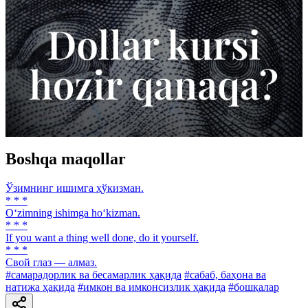
Boshqa maqollar
Ўзимнинг ишимга ҳўкизман.
* * *
O‘zimning ishimga ho‘kizman.
* * *
If you want a thing well done, do it yourself.
* * *
Свой глаз — алмаз.
#самарадорлик ва бесамарлик ҳақида
#сабаб, баҳона ва
натижа ҳақида
#имкон ва имконсизлик ҳақида
#бошқалар