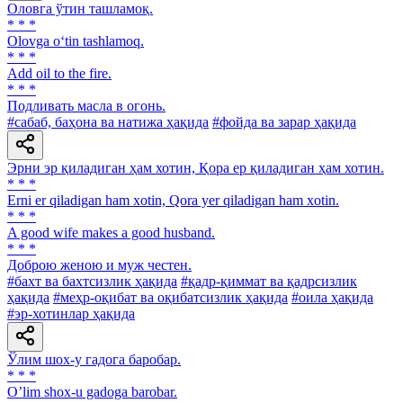
Оловга ўтин ташламоқ.
* * *
Olovga o‘tin tashlamoq.
* * *
Add oil to the fire.
* * *
Подливать масла в огонь.
#сабаб, баҳона ва натижа ҳақида
#фойда ва зарар ҳақида
Эрни эр қиладиган ҳам хотин, Қора ер қиладиган ҳам хотин.
* * *
Erni er qiladigan ham xotin, Qora yer qiladigan ham xotin.
* * *
A good wife makes a good husband.
* * *
Доброю женою и муж честен.
#бахт ва бахтсизлик ҳақида
#қадр-қиммат ва қадрсизлик
ҳақида
#меҳр-оқибат ва оқибатсизлик ҳақида
#оила ҳақида
#эр-хотинлар ҳақида
Ўлим шох-у гадога баробар.
* * *
Oʼlim shox-u gadoga barobar.