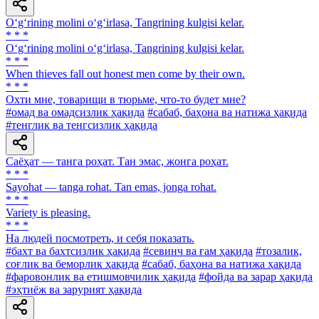
O‘g‘rining molini o‘g‘irlasa, Tangrining kulgisi kelar.
* * *
O‘g‘rining molini o‘g‘irlasa, Tangrining kulgisi kelar.
* * *
When thieves fall out honest men come by their own.
* * *
Охти мне, товарищи в тюрьме, что-то будет мне?
#омад ва омадсизлик ҳақида
#сабаб, баҳона ва натижа ҳақида
#тенглик ва тенгсизлик ҳақида
Саёҳат — танга роҳат. Тан эмас, жонга роҳат.
* * *
Sayohat — tanga rohat. Tan emas, jonga rohat.
* * *
Variety is pleasing.
* * *
Ha людей посмотреть, и себя показать.
#бахт ва бахтсизлик ҳақида
#севинч ва ғам ҳақида
#тозалик,
соғлик ва беморлик ҳақида
#сабаб, баҳона ва натижа ҳақида
#фаровонлик ва етишмовчилик ҳақида
#фойда ва зарар ҳақида
#эҳтиёж ва зарурият ҳақида