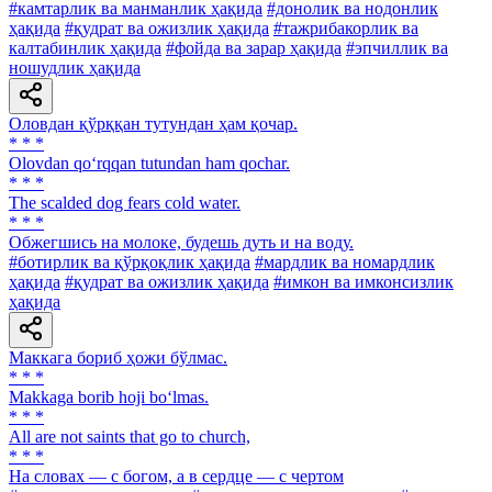
#камтарлик ва манманлик ҳақида
#донолик ва нодонлик
ҳақида
#қудрат ва ожизлик ҳақида
#тажрибакорлик ва
калтабинлик ҳақида
#фойда ва зарар ҳақида
#эпчиллик ва
ношудлик ҳақида
Оловдан қўрққан тутундан ҳам қочар.
* * *
Olovdan qo‘rqqan tutundan ham qochar.
* * *
The scalded dog fears cold water.
* * *
Обжегшись на молоке, будешь дуть и на воду.
#ботирлик ва қўрқоқлик ҳақида
#мардлик ва номардлик
ҳақида
#қудрат ва ожизлик ҳақида
#имкон ва имконсизлик
ҳақида
Маккага бориб ҳожи бўлмас.
* * *
Makkaga borib hoji bo‘lmas.
* * *
All are not saints that go to church,
* * *
На словах — с богом, а в сердце — с чертом