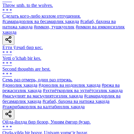
Throw smb. to the wolves.
* * *
Сделать кого-либо козлом отпущения.
#самарадорлик ва бесамарлик ҳақида
#сабаб, баҳона ва
натижа ҳақида
#имкон, тушкунлик
#имкон ва имконсизлик
ҳақида
Етти ўлчаб бир кес.
* * *
Yetti oʼlchab bir kes.
* * *
Second thoughts are best.
* * *
Семь раз отмерь, один раз отрежь.
#донолик ҳақида
#донолик ва нодонлик ҳақида
#режа ва
режасизлик ҳақида
#эҳтиёткорлик ва эҳтиётсизлик ҳақида
#масъулият ва масъулиятсизлик ҳақида
#самарадорлик ва
бесамарлик ҳақида
#сабаб, баҳона ва натижа ҳақида
#тажрибакорлик ва калтабинлик ҳақида
Ойда-йилда бир бозор, Униям ёмғир бузар.
* * *
Oyda-yilda bir bozor, Uniyam yomg‘ir buzar.