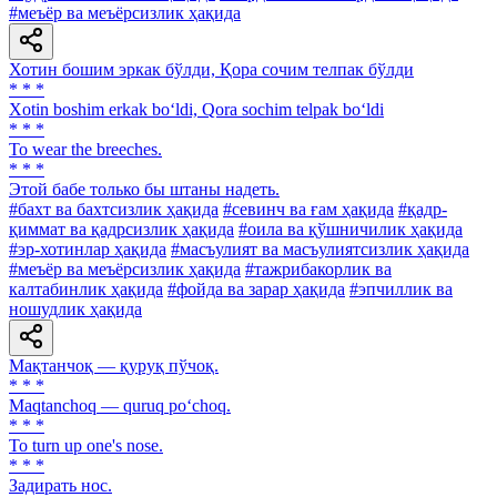
#меъёр ва меъёрсизлик ҳақида
Хотин бошим эркак бўлди, Қора сочим телпак бўлди
* * *
Xotin boshim erkak bo‘ldi, Qora sochim telpak bo‘ldi
* * *
To wear the breeches.
* * *
Этой бабе только бы штаны надеть.
#бахт ва бахтсизлик ҳақида
#севинч ва ғам ҳақида
#қадр-
қиммат ва қадрсизлик ҳақида
#оила ва қўшничилик ҳақида
#эр-хотинлар ҳақида
#масъулият ва масъулиятсизлик ҳақида
#меъёр ва меъёрсизлик ҳақида
#тажрибакорлик ва
калтабинлик ҳақида
#фойда ва зарар ҳақида
#эпчиллик ва
ношудлик ҳақида
Мақтанчоқ — қуруқ пўчоқ.
* * *
Maqtanchoq — quruq po‘choq.
* * *
To turn up one's nose.
* * *
Задирать нос.