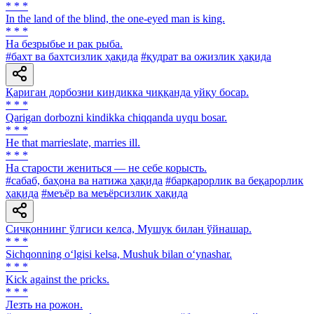
* * *
In the land of the blind, the one-eyed man is king.
* * *
Ha безрыбье и рак рыба.
#бахт ва бахтсизлик ҳақида
#қудрат ва ожизлик ҳақида
Қариган дорбозни киндикка чиққанда уйқу босар.
* * *
Qarigan dorbozni kindikka chiqqanda uyqu bosar.
* * *
He that marrieslate, marries ill.
* * *
Ha старости жениться — не себе корысть.
#сабаб, баҳона ва натижа ҳақида
#барқарорлик ва беқарорлик
ҳақида
#меъёр ва меъёрсизлик ҳақида
Сичқоннинг ўлгиси келса, Мушук билан ўйнашар.
* * *
Sichqonning o‘lgisi kelsa, Mushuk bilan o‘ynashar.
* * *
Kick against the pricks.
* * *
Лезть на рожон.