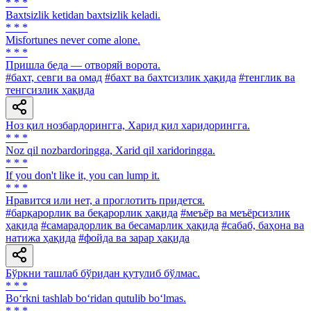
* * *
Baxtsizlik ketidan baxtsizlik keladi.
* * *
Misfortunes never come alone.
* * *
Пришла беда — отворяй ворота.
#бахт, севги ва омад
#бахт ва бахтсизлик ҳақида
#тенглик ва
тенгсизлик ҳақида
Ноз қил нозбардорингга, Харид қил харидорингга.
* * *
Noz qil nozbardoringga, Xarid qil xaridoringga.
* * *
If you don't like it, you can lump it.
* * *
Нравится или нет, а проглотить придется.
#барқарорлик ва беқарорлик ҳақида
#меъёр ва меъёрсизлик
ҳақида
#самарадорлик ва бесамарлик ҳақида
#сабаб, баҳона ва
натижа ҳақида
#фойда ва зарар ҳақида
Бўркни ташлаб бўридан қутулиб бўлмас.
* * *
Bo‘rkni tashlab bo‘ridan qutulib bo‘lmas.
* * *