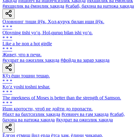
ҳақида
#ишонч ва ишончсизлик ҳақида
#яхшилик ва ёмонлик
#яхшилик ва ёмонлик ҳақида
#сабаб, баҳона ва натижа ҳақида
Оловнинг тиши йўқ, Ҳол-қуруқ билан иши йўқ.
* * *
Olovning tishi yo‘q, Hol-quruq bilan ishi yo‘q.
* * *
Like a he non a hot girdle
* * *
Живет, что в печи.
#қудрат ва ожизлик ҳақида
#фойда ва зарар ҳақида
Кўз ёши тошни тешар.
* * *
Ko‘z yoshi toshni teshar.
* * *
The meekness of Moses is better than the strength of Samson.
* * *
Ищи кротости, чтоб не дойти до пропасти.
#бахт ва бахтсизлик ҳақида
#севинч ва ғам ҳақида
#сабаб,
баҳона ва натижа ҳақида
#қудрат ва ожизлик ҳақида
Ёлғон етмиш йил ерда ётса ҳам, ёлини чиқарар.