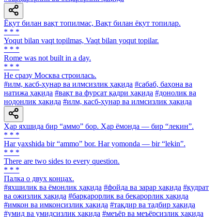
Ёқут билан вақт топилмас, Вақт билан ёқут топилар.
* * *
Yoqut bilan vaqt topilmas, Vaqt bilan yoqut topilar.
* * *
Rome was not built in a day.
* * *
He сразу Москва строилась.
#илм, касб-ҳунар ва илмсизлик ҳақида
#сабаб, баҳона ва
натижа ҳақида
#вақт ва фурсат қадри ҳақида
#донолик ва
нодонлик ҳақида
#илм, касб-ҳунар ва илмсизлик ҳақида
Ҳар яхшида бир “аммо” бор. Ҳар ёмонда — бир “лекин”.
* * *
Har yaxshida bir “ammo” bor. Har yomonda — bir “lekin”.
* * *
There are two sides to every question.
* * *
Палка о двух концах.
#яхшилик ва ёмонлик ҳақида
#фойда ва зарар ҳақида
#қудрат
ва ожизлик ҳақида
#барқарорлик ва беқарорлик ҳақида
#имкон ва имконсизлик ҳақида
#тақдир ва тадбир ҳақида
#умид ва умидсизлик ҳақида
#меъёр ва меъёрсизлик ҳақида