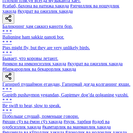
Плохой плясун всегда музыканта хает.
#сабаб, баҳона ва натижа ҳақида
#эпчиллик ва ношудлик
ҳақида
#қудрат ва ожизлик ҳақида
Балиқнинг ҳам саккиз қаноти бор.
* * *
Baliqning ham sakkiz qanoti bor.
* * *
Pigs might fly, but they are very unlikely birds.
* * *
Бывает, что коровы летают.
#имкон ва имконсизлик ҳақида
#қудрат ва ожизлик ҳақида
#барқарорлик ва беқарорлик ҳақида
Гапириб пушаймон егандан, Гапирмай доғда қолганинг яхши.
* * *
Gapirib pushaymon yegandan, Gapirmay dogʼda qolganing yaxshi.
* * *
Be swift to hear, slow to speak.
* * *
Побольше слушай, поменьше говори.
#яхши сўз ва ёмон сўз ҳақида
#хулқ, тарбия
#одоб ва
одобсизлик ҳақида
#камтарлик ва манманлик ҳақида
#муомила ва қўполлик ҳақида
#донолик ва нодонлик ҳақида