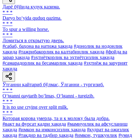
Дарё бўйида қудуқ қазима.
* * *
Daryo bo‘yida quduq qazima.
* * *
To spur a willing horse.
* * *
Ломиться в открытую дверь.
#сабаб, баҳона ва натижа ҳақида
#донолик ва нодонлик
ҳақида
#тажрибакорлик ва калтабинлик ҳақида
#фойда ва
зарар ҳақида
#эҳтиёткорлик ва эҳтиётсизлик ҳақида
#самарадорлик ва бесамарлик ҳақида
#эҳтиёж ва зарурият
ҳақида
Ўтганни қайтариб бўлмас, Ўлганни - тургизиб.
* * *
O‘tganni qaytarib bo‘lmas, O‘lganni - turgizib.
* * *
It is no use сrying over split milk.
* * *
Которая корова умерла, та и к молоку была добра.
#вақт ва фурсат қадри ҳақида
#мамнунлик ва афсусланиш
ҳақида
#имкон ва имконсизлик ҳақида
#қудрат ва ожизлик
ҳақида
#тақдир ва тадбир ҳақида
#имкон, тушкунлик
#умид