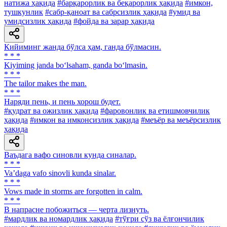
натижа ҳақида
#барқарорлик ва беқарорлик ҳақида
#имкон,
тушкунлик
#сабр-қаноат ва сабрсизлик ҳақида
#умид ва
умидсизлик ҳақида
#фойда ва зарар ҳақида
Кийиминг жанда бўлса ҳам, ганда бўлмасин.
* * *
Kiyiming janda bo‘lsaham, ganda bo‘lmasin.
* * *
The tailor makes the man.
* * *
Наряди пень, и пень хорош будет.
#қудрат ва ожизлик ҳақида
#фаровонлик ва етишмовчилик
ҳақида
#имкон ва имконсизлик ҳақида
#меъёр ва меъёрсизлик
ҳақида
Ваъдага вафо синовли кунда синалар.
* * *
Va’daga vafo sinovli kunda sinalar.
* * *
Vows made in storms are forgotten in calm.
* * *
В напрасне побожиться — черта лизнуть.
#мардлик ва номардлик ҳақида
#тўғри сўз ва ёлғончилик