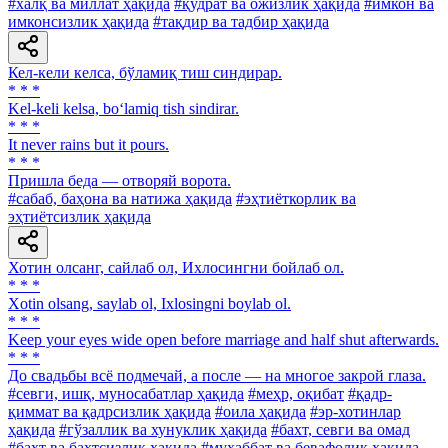
#халқ ва миллат ҳақида
#қудрат ва ожизлик ҳақида
#имкон ва
имконсизлик ҳақида
#тақдир ва тадбир ҳақида
Кел-кели келса, бўламиқ тиш синдирар.
* * *
Kel-keli kelsa, bo‘lamiq tish sindirar.
* * *
It never rains but it pours.
* * *
Пришла беда — отворяй ворота.
#сабаб, баҳона ва натижа ҳақида
#эҳтиёткорлик ва
эҳтиётсизлик ҳақида
Хотин олсанг, сайлаб ол, Ихлосингни бойлаб ол.
* * *
Xotin olsang, saylab ol, Ixlosingni boylab ol.
* * *
Keep your eyes wide open before marriage and half shut afterwards.
* * *
До свадьбы всё подмечай, а после — на многое закрой глаза.
#севги, ишқ, муносабатлар ҳақида
#меҳр, оқибат
#қадр-
қиммат ва қадрсизлик ҳақида
#оила ҳақида
#эр-хотинлар
ҳақида
#гўзаллик ва хунуклик ҳақида
#бахт, севги ва омад
#бахт ва бахтсизлик ҳақида
#муҳаббат ва бевафолик ҳақида