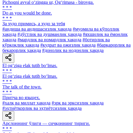
Pichoqni avval o‘zingga ur, Og‘rimasa - birovga.
* * *
Do as you would be done.
* * *
За худо примись, а худо за тебя
#андиша ва андишасизлик ҳақида
#муомила ва қўполлик
ҳақида
#дўстлик ва душманлик ҳақида
#яхшилик ва ёмонлик
ҳақида
#мардлик ва номардлик ҳақида
#ботирлик ва
қўрқоқлик ҳақида
#қудрат ва ожизлик ҳақида
#барқарорлик ва
беқарорлик ҳақида
#донолик ва нодонлик ҳақида
El og‘ziga elak tutib bo‘lmas.
* * *
El og‘ziga elak tutib bo‘lmas.
* * *
The talk of the town.
* * *
Притча во языцех.
#халқ ва миллат ҳақида
#эрк ва эрксизлик ҳақида
#эҳтиёткорлик ва эҳтиётсизлик ҳақида
Арслоннинг ўлиги — сичқоннинг тириги.
* * *