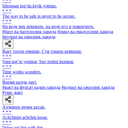
* * *
Ishongan tog‘da kiyik yotmas.
* * *
The way to be safe is never to be secure.
* * *
Ha воде век вековать, на воде его и покончить.
#бахт ва бахтсизлик ҳақида
#омад ва омадсизлик ҳақида
#қудрат ва ожизлик ҳақида
Вақт тоғни емирар, Сув тошни кемирар.
* * *
Vaqt togʼni yemirar, Suv toshni kemirar.
* * *
Time works wonders.
* * *
Время разум дает.
#вақт ва фурсат қадри ҳақида
#қудрат ва ожизлик ҳақида
#умр, вақт
Аччиқни аччиқ кесар.
* * *
Achchiqni achchiq kesar.
* * *
Drive out fire with fire.