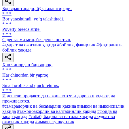
Бор яраштиради, йўқ талаштиради.
* * *
Bor yarashtiradi, yo‘q talashtiradi.
* * *
Poverty breeds strife.
* * *
С деньгами мил, без денег постыл.
#қудрат ва ожизлик ҳақида
#бойлик, фақирлик
#фақирлик ва
бойлик ҳақида
Ҳар чинордан бир япроқ.
* * *
Har chinordan bir yaproq.
* * *
Small profits and quick returns.
* * *
И дешево продают, да наживаются; и дорого продают, да
проживаются.
#самарадорлик ва бесамарлик ҳақида
#имкон ва имконсизлик
ҳақида
#тажрибакорлик ва калтабинлик ҳақида
#фойда ва
зарар ҳақида
#сабаб, баҳона ва натижа ҳақида
#қудрат ва
ожизлик ҳақида
#имкон, тушкунлик