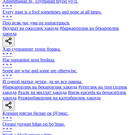
Adashmagan til, Toymagan tuyoq yo‘q.
* * *
Every man is a fool sometimes and none at all times.
* * *
Про всяк час ума не напасешься.
#қудрат ва ожизлик ҳақида
#барқарорлик ва беқарорлик
ҳақида
Ҳар супранинг нони бошқа.
* * *
Har supraning noni boshqa.
* * *
Some are wise and some are otherwise.
* * *
И одной матки детки, да не все равны.
#барқарорлик ва беқарорлик ҳақида
#тенглик ва тенгсизлик
ҳақида
#халқ ва миллат ҳақида
#ризқ-насиба ва бенасиблик
ҳақида
#тажрибакорлик ва калтабинлик ҳақида
Қорани ювган билан оқ бўлмас.
* * *
Qorani yuvgan bilan oq bo‘lmas.
* * *
Wash a blackamoor white.