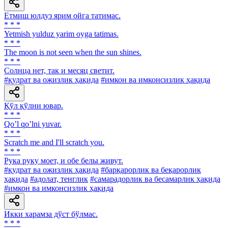
Етмиш юлдуз ярим ойга татимас.
* * *
Yetmish yulduz yarim oyga tatimas.
* * *
The moon is not seen when the sun shines.
* * *
Солнца нет, так и месяц светит.
#қудрат ва ожизлик ҳақида
#имкон ва имконсизлик ҳақида
Қўл қўлни ювар.
* * *
Qoʼl qoʼlni yuvar.
* * *
Scratch me and I'll scratch you.
* * *
Рука руку моет, и обе белы живут.
#қудрат ва ожизлик ҳақида
#барқарорлик ва беқарорлик
ҳақида
#адолат, тенглик
#самарадорлик ва бесамарлик ҳақида
#имкон ва имконсизлик ҳақида
Икки харамза дўст бўлмас.
* * *