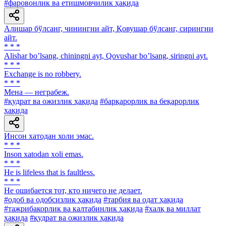
#фаровонлик ва етишмовчилик ҳақида
Алишар бўлсанг, чинингни айт, Қовушар бўлсанг, сирингни
айт.
* * *
Alishar bo’lsang, chiningni ayt, Qovushar bo’lsang, siringni ayt.
* * *
Exchange is no robbery.
* * *
Мена — неграбеж.
#қудрат ва ожизлик ҳақида
#барқарорлик ва беқарорлик
ҳақида
Инсон хатодан холи эмас.
* * *
Inson xatodan xoli emas.
* * *
He is lifeless that is faultless.
* * *
He ошибается тот, кто ничего не делает.
#одоб ва одобсизлик ҳақида
#тарбия ва одат ҳақида
#тажрибакорлик ва калтабинлик ҳақида
#халқ ва миллат
ҳақида
#қудрат ва ожизлик ҳақида