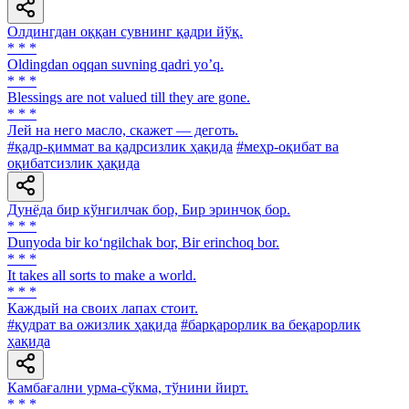
Олдингдан оққан сувнинг қадри йўқ.
* * *
Oldingdan oqqan suvning qadri yoʼq.
* * *
Blessings are not valued till they are gone.
* * *
Лей на него масло, скажет — деготь.
#қадр-қиммат ва қадрсизлик ҳақида
#меҳр-оқибат ва
оқибатсизлик ҳақида
Дунёда бир кўнгилчак бор, Бир эринчоқ бор.
* * *
Dunyoda bir ko‘ngilchak bor, Bir erinchoq bor.
* * *
It takes all sorts to make a world.
* * *
Каждый на своих лапах стоит.
#қудрат ва ожизлик ҳақида
#барқарорлик ва беқарорлик
ҳақида
Камбағални урма-сўкма, тўнини йирт.
* * *