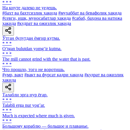
* * *
Ha кнуте далеко не уедешь.
#бахт ва бахтсизлик ҳақида
#муҳаббат ва бевафолик ҳақида
#севги, ишқ, муносабатлар ҳақида
#сабаб, баҳона ва натижа
ҳақида
#қудрат ва ожизлик ҳақида
Ўтган булутдан ёмғир кутма.
* * *
O‘tgan bulutdan yomg‘ir kutma.
* * *
The mill cannot grind with the water that is past.
* * *
Что прошло, того не воротишь.
#умр, вақт
#вақт ва фурсат қадри ҳақида
#қудрат ва ожизлик
ҳақида
Талабли эрга нур ёғар.
* * *
Talabli erga nur yogʼar.
* * *
Much is expected where much is given.
* * *
Большому кораблю — большое и плаванье.