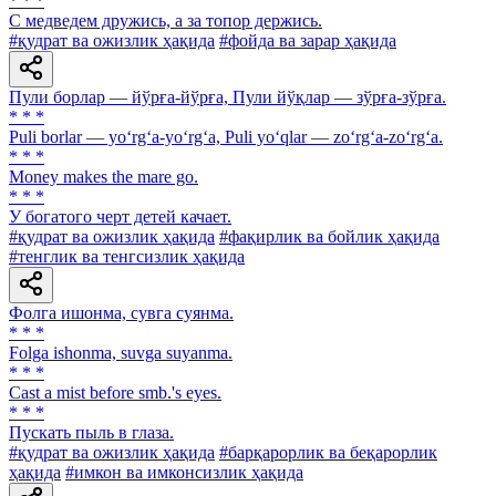
* * *
С медведем дружись, а за топор держись.
#қудрат ва ожизлик ҳақида
#фойда ва зарар ҳақида
Пули борлар — йўрға-йўрға, Пули йўқлар — зўрға-зўрға.
* * *
Puli borlar — yo‘rg‘a-yo‘rg‘a, Puli yo‘qlar — zo‘rg‘a-zo‘rg‘a.
* * *
Money makes the mare go.
* * *
У богатого черт детей качает.
#қудрат ва ожизлик ҳақида
#фақирлик ва бойлик ҳақида
#тенглик ва тенгсизлик ҳақида
Фолга ишонма, сувга суянма.
* * *
Folga ishonma, suvga suyanma.
* * *
Cast a mist before smb.'s eyes.
* * *
Пускать пыль в глаза.
#қудрат ва ожизлик ҳақида
#барқарорлик ва беқарорлик
ҳақида
#имкон ва имконсизлик ҳақида