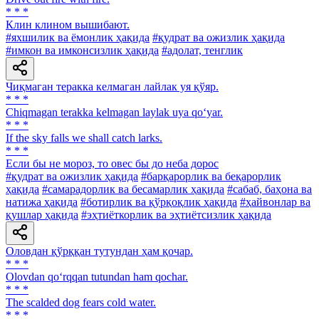
* * *
Клин клином вышибают.
#яхшилик ва ёмонлик ҳақида
#қудрат ва ожизлик ҳақида
#имкон ва имконсизлик ҳақида
#адолат, тенглик
Чиқмаган теракка келмаган лайлак уя қўяр.
* * *
Chiqmagan terakka kelmagan laylak uya qo‘yar.
* * *
If the sky falls we shall catch larks.
* * *
Если бы не мороз, то овес бы до неба дорос
#қудрат ва ожизлик ҳақида
#барқарорлик ва беқарорлик
ҳақида
#самарадорлик ва бесамарлик ҳақида
#сабаб, баҳона ва
натижа ҳақида
#ботирлик ва қўрқоқлик ҳақида
#ҳайвонлар ва
қушлар ҳақида
#эҳтиёткорлик ва эҳтиётсизлик ҳақида
Оловдан қўрққан тутундан ҳам қочар.
* * *
Olovdan qo‘rqqan tutundan ham qochar.
* * *
The scalded dog fears cold water.
* * *