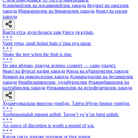
#самимийлик ва носамимийлик ҳақида
#қудрат ва ожизлик
ҳақида
#барқарорлик ва беқарорлик ҳақида
#нақд ва насия
ҳақида
Вақти етса, қуш боласи ҳам ўзига уя қурар.
* * *
Vaqti yetsa, qush bolasi ham oʼziga uya qurar.
* * *
Shake the tree when the fruit is ripe.
* * *
He рви яблоко, покуда зелено: созреет — само упадет.
#вақт ва фурсат қадри ҳақида
#оила ва қўшничилик ҳақида
#имкон ва имконсизлик ҳақида
#самарадорлик ва бесамарлик
ҳақида
#ишбилармонлик, уддабуронлик
#тажрибакорлик ва
калтабинлик ҳақида
#тежамкорлик ва исрофгарчилик ҳақида
Хушмуомалали мингни урибди, Таёғи йўғон бирни урибди.
* * *
Xushmuomalali mingni uribdi, Tayogʼi yoʼgʼon birni uribdi.
* * *
An ounce of discretion is worth a pound of wit.
* * *
Капля такта дороже потоков острословия.