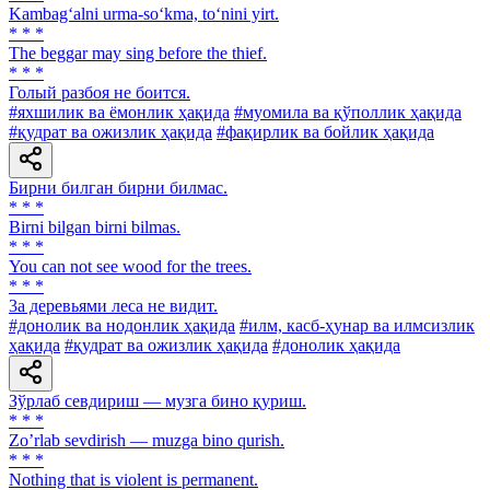
Kambag‘alni urma-so‘kma, to‘nini yirt.
* * *
The beggar may sing before the thief.
* * *
Голый разбоя не боится.
#яхшилик ва ёмонлик ҳақида
#муомила ва қўполлик ҳақида
#қудрат ва ожизлик ҳақида
#фақирлик ва бойлик ҳақида
Бирни билган бирни билмас.
* * *
Birni bilgan birni bilmas.
* * *
You can not see wood for the trees.
* * *
3a деревьями леса не видит.
#донолик ва нодонлик ҳақида
#илм, касб-ҳунар ва илмсизлик
ҳақида
#қудрат ва ожизлик ҳақида
#донолик ҳақида
Зўрлаб севдириш — музга бино қуриш.
* * *
Zoʼrlab sevdirish — muzga bino qurish.
* * *
Nothing that is violent is permanent.