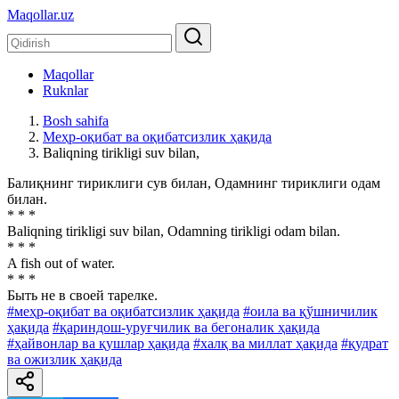
Maqollar.uz
Maqollar
Ruknlar
Bosh sahifa
Меҳр-оқибат ва оқибатсизлик ҳақида
Baliqning tirikligi suv bilan,
Балиқнинг тириклиги сув билан, Одамнинг тириклиги одам
билан.
* * *
Baliqning tirikligi suv bilan, Odamning tirikligi odam bilan.
* * *
A fish out of water.
* * *
Быть не в своей тарелке.
#меҳр-оқибат ва оқибатсизлик ҳақида
#оила ва қўшничилик
ҳақида
#қариндош-уруғчилик ва бегоналик ҳақида
#ҳайвонлар ва қушлар ҳақида
#халқ ва миллат ҳақида
#қудрат
ва ожизлик ҳақида