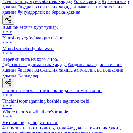
#севги, ишқ, муносабатлар ҳақида
#оила ҳақида
#эр-хотинлар
ҳақида
#қудрат ва ожизлик ҳақида
#имкон ва имконсизлик
ҳақида
#унумдорлик ва барака ҳақида
Юмшоқ ёғочга қурт тушар.
* * *
Yumshoq yog‘ochga qurt tushar.
* * *
Mould somebody like wax.
* * *
Веревки вить из кого-либо.
#дўстлик ва душманлик ҳақида
#андиша ва андишасизлик
ҳақида
#қудрат ва ожизлик ҳақида
#эпчиллик ва ношудлик
ҳақида
#бошқалар
Тинчини топмаганнинг бошида тегирмон тоши.
* * *
Tinchini topmaganning boshida tegirmon toshi.
* * *
Where there's а will, there's trouble.
* * *
He спавши, да беду наспал.
#тинчлик ва нотинчлик ҳақида
#қудрат ва ожизлик ҳақида