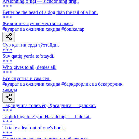
Arslonning o‘ligi — sichqonning tirigi.
* * *
Better be the head of a dog than the tail of a lion.
* * *
Живой пес лучше мертвого льва.
#қудрат ва ожизлик ҳақида
#бошқалар
Сув қаттиқ ерда тўхтайди.
* * *
Suv qattiq yerda to‘xtaydi.
* * *
Who gives to all, denies all.
* * *
Все спустил и сам сел.
#қудрат ва ожизлик ҳақида
#барқарорлик ва беқарорлик
ҳақида
Тақлидчига толеъ ёр, Ҳасадчига — ҳалокат.
* * *
Taqlidchiga tole' yor, Hasadchiga — halokat.
* * *
To take a leaf out of one's book.
* * *
С кем поведешься, от того и наберешься.