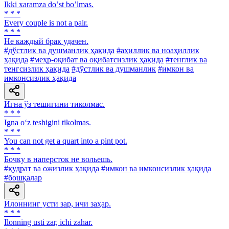
Ikki xaramza doʼst boʼlmas.
* * *
Every couple is not a pair.
* * *
He каждый брак удачен.
#дўстлик ва душманлик ҳақида
#аҳиллик ва ноаҳиллик
ҳақида
#меҳр-оқибат ва оқибатсизлик ҳақида
#тенглик ва
тенгсизлик ҳақида
#дўстлик ва душманлик
#имкон ва
имконсизлик ҳақида
Игна ўз тешигини тиколмас.
* * *
Igna o‘z teshigini tikolmas.
* * *
You can not get a quart into a pint pot.
* * *
Бочку в наперсток не вольешь.
#қудрат ва ожизлик ҳақида
#имкон ва имконсизлик ҳақида
#бошқалар
Илоннинг усти зар, ичи заҳар.
* * *
Ilonning usti zar, ichi zahar.