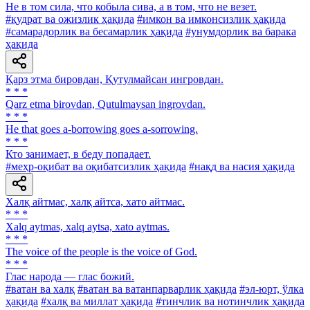
He в том сила, что кобыла сива, а в том, что не везет.
#қудрат ва ожизлик ҳақида
#имкон ва имконсизлик ҳақида
#самарадорлик ва бесамарлик ҳақида
#унумдорлик ва барака
ҳақида
Қарз этма бировдан, Қутулмайсан ингровдан.
* * *
Qarz etma birovdan, Qutulmaysan ingrovdan.
* * *
He that goes a-borrowing goes a-sorrowing.
* * *
Кто занимает, в беду попадает.
#меҳр-оқибат ва оқибатсизлик ҳақида
#нақд ва насия ҳақида
Халқ айтмас, халқ айтса, хато айтмас.
* * *
Xalq aytmas, xalq aytsa, xato aytmas.
* * *
The voice of the people is the voice of God.
* * *
Глас народа — глас божий.
#ватан ва халқ
#ватан ва ватанпарварлик ҳақида
#эл-юрт, ўлка
ҳақида
#халқ ва миллат ҳақида
#тинчлик ва нотинчлик ҳақида