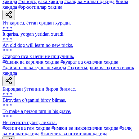
ҳақида
#эл-юрт, ўлка ҳақида
#халқ ва миллат ҳақида
#оила
ҳақида
#эр-хотинлар ҳақида
Ит қариса, ётган еридан хуради.
* * *
It qarisa, yotgan yeridan xuradi.
* * *
An old dog will learn no new tricks.
* * *
Старого пса к цепи не приучишь.
#ёшлик ва қарилик ҳақида
#қудрат ва ожизлик ҳақида
#ҳайвонлар ва қушлар ҳақида
#эҳтиёткорлик ва эҳтиётсизлик
ҳақида
Бировдан ўтганини биров билмас.
* * *
Birovdan oʼtganini birov bilmas.
* * *
To make a person turn in his grave.
* * *
He теснота губит, лихота.
#севинч ва ғам ҳақида
#имкон ва имконсизлик ҳақида
#халқ
ва миллат ҳақида
#тинчлик ва нотинчлик ҳақида