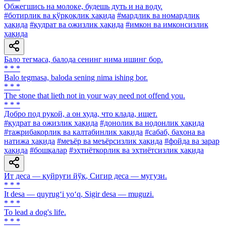
Обжегшись на молоке, будешь дуть и на воду.
#ботирлик ва қўрқоқлик ҳақида
#мардлик ва номардлик
ҳақида
#қудрат ва ожизлик ҳақида
#имкон ва имконсизлик
ҳақида
Бало тегмаса, балода сенинг нима ишинг бор.
* * *
Balo tegmasa, baloda sening nima ishing bor.
* * *
The stone that lieth not in your way need not offend you.
* * *
Добро под рукой, а он худа, что клада, ищет.
#қудрат ва ожизлик ҳақида
#донолик ва нодонлик ҳақида
#тажрибакорлик ва калтабинлик ҳақида
#сабаб, баҳона ва
натижа ҳақида
#меъёр ва меъёрсизлик ҳақида
#фойда ва зарар
ҳақида
#бошқалар
#эҳтиёткорлик ва эҳтиётсизлик ҳақида
Ит деса — қуйруғи йўқ, Сигир деса — мугузи.
* * *
It desa — quyrug‘i yo‘q, Sigir desa — muguzi.
* * *
To lead a dog's life.
* * *