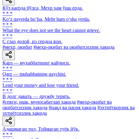
Кўз қаерда бўлса, Меҳр ҳам ўша ерда.
* * *
Ko‘z qayerda bo‘lsa, Mehr ham o‘sha yerda.
* * *
What the eye does not see the heart cannot grieve.
* * *
С глаз долой, из сердца вон.
#меҳр, оқибат
#меҳр-оқибат ва оқибатсизлик ҳақида
Қарз — муҳаббатнинг қайчиси.
* * *
Qarz — muhabbatning qaychisi.
* * *
Lend your money and lose your friend.
* * *
В долг давать — дружбу терять.
#севги, ишқ, муносабатлар ҳақида
#меҳр-оқибат ва
оқибатсизлик ҳақида
#нақд ва насия ҳақида
#эҳтиёткорлик ва
эҳтиётсизлик ҳақида
Адашмаган тил, Тоймаган туёқ йўқ.
* * *