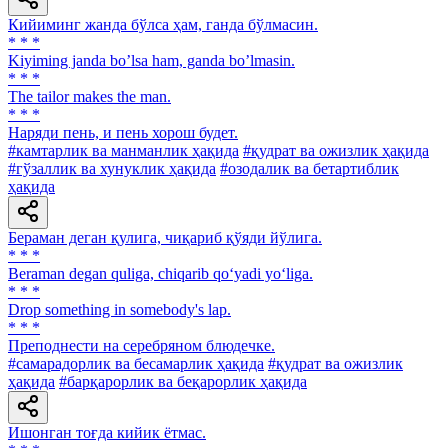
Кийиминг жанда бўлса ҳам, ганда бўлмасин.
* * *
Kiyiming janda boʼlsa ham, ganda boʼlmasin.
* * *
The tailor makes the man.
* * *
Наряди пень, и пень хорош будет.
#камтарлик ва манманлик ҳақида
#қудрат ва ожизлик ҳақида
#гўзаллик ва хунуклик ҳақида
#озодалик ва бетартиблик
ҳақида
Бераман деган қулига, чиқариб қўяди йўлига.
* * *
Beraman degan quliga, chiqarib qo‘yadi yo‘liga.
* * *
Drop something in somebody's lap.
* * *
Преподнести на серебряном блюдечке.
#самарадорлик ва бесамарлик ҳақида
#қудрат ва ожизлик
ҳақида
#барқарорлик ва беқарорлик ҳақида
Ишонган тоғда кийик ётмас.