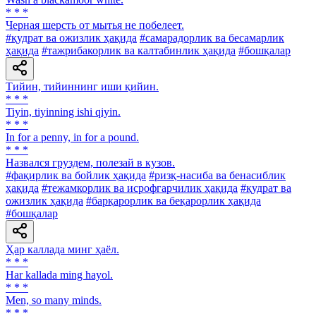
* * *
Черная шерсть от мытья не побелеет.
#қудрат ва ожизлик ҳақида
#самарадорлик ва бесамарлик
ҳақида
#тажрибакорлик ва калтабинлик ҳақида
#бошқалар
Тийин, тийиннинг иши қийин.
* * *
Tiyin, tiyinning ishi qiyin.
* * *
In for a penny, in for a pound.
* * *
Назвался груздем, полезай в кузов.
#фақирлик ва бойлик ҳақида
#ризқ-насиба ва бенасиблик
ҳақида
#тежамкорлик ва исрофгарчилик ҳақида
#қудрат ва
ожизлик ҳақида
#барқарорлик ва беқарорлик ҳақида
#бошқалар
Ҳар каллада минг ҳаёл.
* * *
Har kallada ming hayol.
* * *
Men, so many minds.
* * *