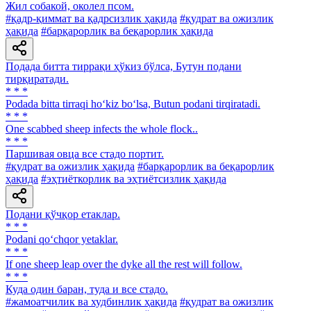
Жил собакой, околел псом.
#қадр-қиммат ва қадрсизлик ҳақида
#қудрат ва ожизлик
ҳақида
#барқарорлик ва беқарорлик ҳақида
Подада битта тиррақи ҳўкиз бўлса, Бутун подани
тирқиратади.
* * *
Podada bitta tirraqi ho‘kiz bo‘lsa, Butun podani tirqiratadi.
* * *
One scabbed sheep infects the whole flock..
* * *
Паршивая овца все стадо портит.
#қудрат ва ожизлик ҳақида
#барқарорлик ва беқарорлик
ҳақида
#эҳтиёткорлик ва эҳтиётсизлик ҳақида
Подани қўчқор етаклар.
* * *
Podani qo‘chqor yetaklar.
* * *
If one sheep leap over the dyke all the rest will follow.
* * *
Куда один баран, туда и все стадо.
#жамоатчилик ва худбинлик ҳақида
#қудрат ва ожизлик