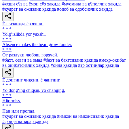
#яхши сўз ва ёмон сўз ҳақида
#муомила ва қўполлик ҳақида
#қудрат ва ожизлик ҳақида
#одоб ва одобсизлик ҳақида
Ёлғизликда ёр яхши.
* * *
Yolgʼizlikda yor yaxshi.
* * *
Absence makes the heart grow fonder.
* * *
От разлуки любовь горячей.
#бахт, севги ва омад
#бахт ва бахтсизлик ҳақида
#меҳр-оқибат
ва оқибатсизлик ҳақида
#оила ҳақида
#эр-хотинлар ҳақида
Ё донғинг чиқсин, ё чангинг.
* * *
Yo dong‘ing chiqsin, yo changing.
* * *
Hitormiss.
* * *
Пан или пропал.
#қудрат ва ожизлик ҳақида
#имкон ва имконсизлик ҳақида
#фойда ва зарар ҳақида