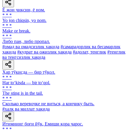
Ё жон чиқсин, ё ном.
* * *
Yo jon chiqsin, yo nom.
* * *
Make or break.
* * *
Либо пан, либо пропал.
#омад ва омадсизлик ҳақида
#самарадорлик ва бесамарлик
ҳақида
#қудрат ва ожизлик ҳақида
#адолат, тенглик
#тенглик
ва тенгсизлик ҳақида
Ҳар тўкисда — бир тўқол.
* * *
Har to‘kisda — bir to‘qol.
* * *
The sting is in the tail.
* * *
Сколько веревочке не виться, а кончику быть.
#халқ ва миллат ҳақида
Итимнинг боғи йўқ, Емиши қора чарос.
* * *