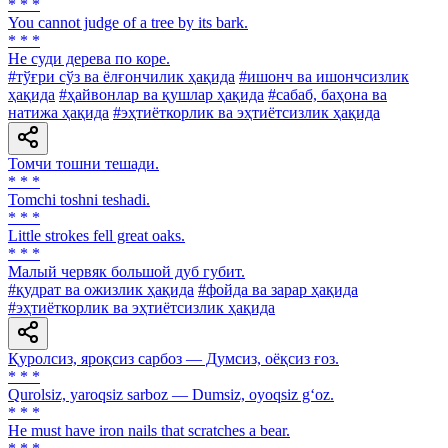
* * *
You cannot judge of a tree by its bark.
* * *
He суди дерева по коре.
#тўғри сўз ва ёлғончилик ҳақида
#ишонч ва ишончсизлик
ҳақида
#ҳайвонлар ва қушлар ҳақида
#сабаб, баҳона ва
натижа ҳақида
#эҳтиёткорлик ва эҳтиётсизлик ҳақида
Томчи тошни тешади.
* * *
Tomchi toshni teshadi.
* * *
Little strokes fell great oaks.
* * *
Малый червяк большой дуб губит.
#қудрат ва ожизлик ҳақида
#фойда ва зарар ҳақида
#эҳтиёткорлик ва эҳтиётсизлик ҳақида
Қуролсиз, яроқсиз сарбоз — Думсиз, оёқсиз ғоз.
* * *
Qurolsiz, yaroqsiz sarboz — Dumsiz, oyoqsiz g‘oz.
* * *
Не must have iron nails that scratches a bear.