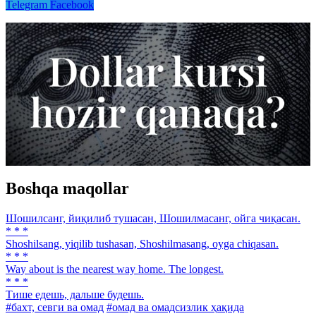
Telegram
Facebook
Boshqa maqollar
Шошилсанг, йиқилиб тушасан, Шошилмасанг, ойга чиқасан.
* * *
Shoshilsang, yiqilib tushasan, Shoshilmasang, oyga chiqasan.
* * *
Way about is the nearest way home. The longest.
* * *
Тише едешь, дальше будешь.
#бахт, севги ва омад
#омад ва омадсизлик ҳақида