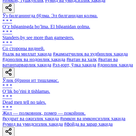
#имкон, тушкунлик
#умид ва умидсизлик ҳақида
Ўз билганингда бўлма. Эл билганидан қолма.
* * *
Oʼz bilganingda boʼlma. El bilganidan qolma.
* * *
Standers-by see more than gamesters.
* * *
Co стороны видней.
#халқ ва миллат ҳақида
#жамоатчилик ва худбинлик ҳақида
#донолик ва нодонлик ҳақида
#ватан ва халқ
#ватан ва
ватанпарварлик ҳақида
#эл-юрт, ўлка ҳақида
#донолик ҳақида
Ўлик бўрини ит тишламас.
* * *
Oʼlik boʼrini it tishlamas.
* * *
Dead men tell no tales.
* * *
Жил — полковник, помер — покойник.
#қудрат ва ожизлик ҳақида
#имкон ва имконсизлик ҳақида
#умид ва умидсизлик ҳақида
#фойда ва зарар ҳақида