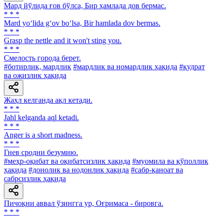
Мард йўлида ғов бўлса, Бир ҳамлада дов бермас.
* * *
Mard yo‘lida g‘ov bo‘lsa, Bir hamlada dov bermas.
* * *
Grasp the nettle and it won't sting you.
* * *
Смелость города берет.
#ботирлик, мардлик
#мардлик ва номардлик ҳақида
#қудрат
ва ожизлик ҳақида
Жаҳл келганда ақл кетади.
* * *
Jahl kelganda aql ketadi.
* * *
Anger is a short madness.
* * *
Гнев сродни безумию.
#меҳр-оқибат ва оқибатсизлик ҳақида
#муомила ва қўполлик
ҳақида
#донолик ва нодонлик ҳақида
#сабр-қаноат ва
сабрсизлик ҳақида
Пичоқни аввал ўзингга ур, Оғримаса - бировга.
* * *