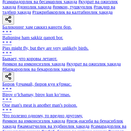
#самарадорлик ва бесамарлик ҳақида
#қудрат ва ожизлик
ҳақида
#донолик ҳақида
#имкон, тушкунлик
#тақдир ва
тадбир ҳақида
#тажрибакорлик ва калтабинлик ҳақида
Балиқнинг ҳам саккиз қаноти бор.
* * *
Baliqning ham sakkiz qanoti bor.
* * *
Pigs might fly, but they are very unlikely birds.
* * *
Бывает, что коровы летают.
#имкон ва имконсизлик ҳақида
#қудрат ва ожизлик ҳақида
#барқарорлик ва беқарорлик ҳақида
Биров ўлчамай, биров кун кўрмас.
* * *
Birov o‘lchamay, birov kun ko‘rmas.
* * *
One man's meat is another man's poison.
* * *
Что полезно одному, то вредно другому.
#имкон ва имконсизлик ҳақида
#ризқ-насиба ва бенасиблик
ҳақида
#жамоатчилик ва худбинлик ҳақида
#самарадорлик ва