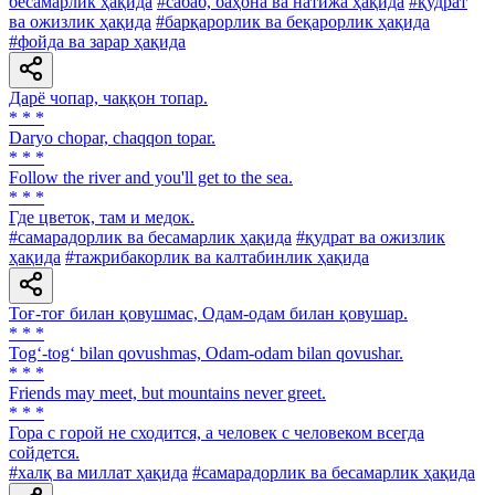
бесамарлик ҳақида
#сабаб, баҳона ва натижа ҳақида
#қудрат
ва ожизлик ҳақида
#барқарорлик ва беқарорлик ҳақида
#фойда ва зарар ҳақида
Дарё чопар, чаққон топар.
* * *
Daryo chopar, chaqqon topar.
* * *
Follow the river and you'll get to the sea.
* * *
Где цветок, там и медок.
#самарадорлик ва бесамарлик ҳақида
#қудрат ва ожизлик
ҳақида
#тажрибакорлик ва калтабинлик ҳақида
Тоғ-тоғ билан қовушмас, Одам-одам билан қовушар.
* * *
Tog‘-tog‘ bilan qovushmas, Odam-odam bilan qovushar.
* * *
Friends may meet, but mountains never greet.
* * *
Гора с горой не сходится, а человек с человеком всегда
сойдется.
#халқ ва миллат ҳақида
#самарадорлик ва бесамарлик ҳақида