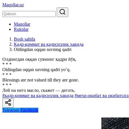
Maqollar.uz
Maqollar
Ruknlar
Bosh sahifa
Қадр-қиммат ва қадрсизлик ҳақида
Oldingdan oqqan suvning qadri
Олдингдан оққан сувнинг қадри йўқ.
* * *
Oldingdan oqqan suvning qadri yoʼq.
* * *
Blessings are not valued till they are gone.
* * *
Лей на него масло, скажет — деготь.
#қадр-қиммат ва қадрсизлик ҳақида
#меҳр-оқибат ва оқибатсиз
Telegram
Facebook