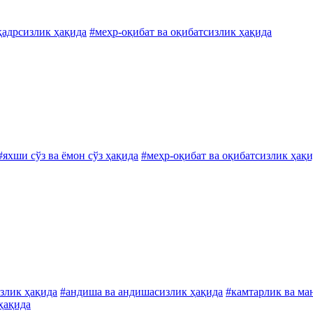
қадрсизлик ҳақида
#меҳр-оқибат ва оқибатсизлик ҳақида
#яхши сўз ва ёмон сўз ҳақида
#меҳр-оқибат ва оқибатсизлик ҳақ
злик ҳақида
#андиша ва андишасизлик ҳақида
#камтарлик ва ма
ҳақида