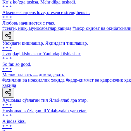
Koʼz koʼzga tushsa, Mehr dilga tushadi.
* * *
Absence sharpens love, presence strengthens it.
* * *
Любовь начинается с глаз.
#севги, ишқ, муносабатлар ҳақида
#меҳр-оқибат ва оқибатсизл
Узоқдаги кишнашар, Яқиндаги тишлашар.
* * *
Uzoqdagi kishnashar, Yaqindagi tishlashar.
* * *
So far, so good.
* * *
Мелко плавать — дно задевать.
#аҳиллик ва ноаҳиллик ҳақида
#қадр-қиммат ва қадрсизлик ҳа
ҳақида
Ҳушомад сўзлаган тил Ялаб-ялаб яра этар.
* * *
Hushomad so‘zlagan til Yalab-yalab yara etar.
* * *
A judas kiss.
* * *