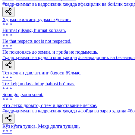
#қадр-қиммат ва қадрсизлик ҳақида
#фақирлик ва бойлик ҳақи
Ҳурмат қилсанг, ҳурмат кўрасан.
* * *
Hurmat qilsang, hurmat ko‘rasan.
* * *
He that respects not is not respected.
* * *
He поклонясь до земли, и гриба не подымешь.
#қадр-қиммат ва қадрсизлик ҳақида
#самарадорлик ва бесамарл
Тез келган давлатнинг баҳоси бўлмас.
* * *
Tez kelgan davlatning bahosi bo‘lmas.
* * *
Soon got, soon spent.
* * *
Что легко добыто, с тем и расставание легкое.
#қадр-қиммат ва қадрсизлик ҳақида
#фойда ва зарар ҳақида
#бо
Кўз кўзга тушса, Меҳр дилга тушади.
* * *