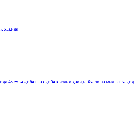
ик ҳақида
қида
#меҳр-оқибат ва оқибатсизлик ҳақида
#халқ ва миллат ҳақид