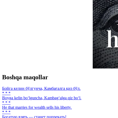
Boshqa maqollar
Бойга келин бўлгунча, Камбағалга қиз бўл.
* * *
Boyga kelin bo‘lguncha, Kambag‘alga qiz bo‘l.
* * *
Не that marries for wealth sells his liberty.
* * *
Богатую взять — станет попрекать!