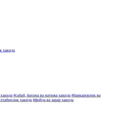
к ҳақида
 ҳақида
#сабаб, баҳона ва натижа ҳақида
#барқарорлик ва
алтабинлик ҳақида
#фойда ва зарар ҳақида