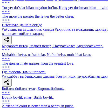
* * *
Tor yer doʼstlar bilan maydon boʼlur, Keng yer dushman bilan — zin
* * *
The more the merrier the fewer the better cheer.
* * *
В тесноте, да не в обиде
#дўстлик ва душманлик ҳақида
#аҳиллик ва ноаҳиллик ҳақида
ва носамимийлик ҳақида
Муҳаббат кетса, нафрат келар, Нафрат келса, муҳаббат кетар.
* * *
Muhabbat ketsa, nafrat kelar, Nafrat kelsa, muhabbat ketar.
* * *
The greatest hate springs from the greatest love.
* * *
Где любовь, там и напасть.
#муҳаббат ва бевафолик ҳақида
#севги, ишқ, муносабатлар ҳақ
Бойлик бойлик эмас, Бирлик бойлик.
* * *
Boylik boylik emas, Birlik boylik.
* * *
A friend in court is better than a penny in purse.