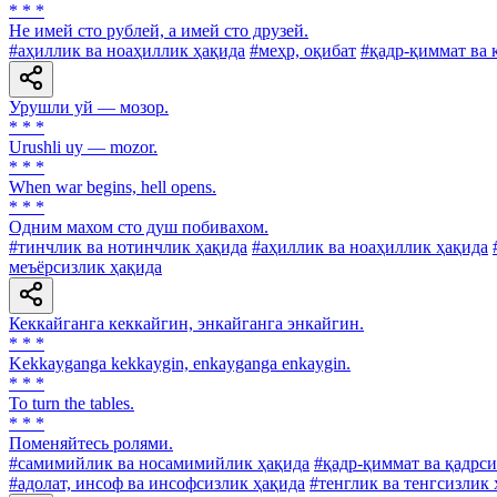
* * *
He имей сто рублей, а имей сто друзей.
#аҳиллик ва ноаҳиллик ҳақида
#меҳр, оқибат
#қадр-қиммат ва 
Урушли уй — мозор.
* * *
Urushli uy — mozor.
* * *
When war begins, hell opens.
* * *
Одним махом сто душ побивахом.
#тинчлик ва нотинчлик ҳақида
#аҳиллик ва ноаҳиллик ҳақида
меъёрсизлик ҳақида
Кеккайганга кеккайгин, энкайганга энкайгин.
* * *
Kekkayganga kekkaygin, enkayganga enkaygin.
* * *
To turn the tables.
* * *
Поменяйтесь ролями.
#самимийлик ва носамимийлик ҳақида
#қадр-қиммат ва қадрси
#адолат, инсоф ва инсофсизлик ҳақида
#тенглик ва тенгсизлик 