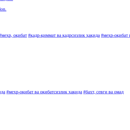
don.
#меҳр, оқибат
#қадр-қиммат ва қадрсизлик ҳақида
#меҳр-оқибат 
ида
#меҳр-оқибат ва оқибатсизлик ҳақида
#бахт, севги ва омад