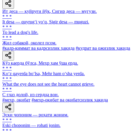
Ит деса — қуйруғи йўқ, Сигир деса — мугузи.
* * *
It desa — quyrug‘i yo‘q, Sigir desa — muguzi.
* * *
To lead a dog's life.
* * *
Жил собакой, околел псом.
#қадр-қиммат ва қадрсизлик ҳақида
#қудрат ва ожизлик ҳақида
Кўз қаерда бўлса, Меҳр ҳам ўша ерда.
* * *
Ko‘z qayerda bo‘lsa, Mehr ham o‘sha yerda.
* * *
What the eye does not see the heart cannot grieve.
* * *
С глаз долой, из сердца вон.
#меҳр, оқибат
#меҳр-оқибат ва оқибатсизлик ҳақида
Эски чопоним — роҳати жоним.
* * *
Eski choponim — rohati jonim.
* * *