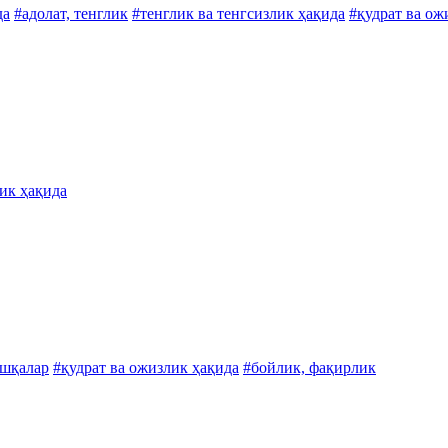
да
#адолат, тенглик
#тенглик ва тенгсизлик ҳақида
#қудрат ва ож
ик ҳақида
шқалар
#қудрат ва ожизлик ҳақида
#бойлик, фақирлик