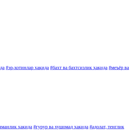
ида
#эр-хотинлар ҳақида
#бахт ва бахтсизлик ҳақида
#меъёр ва
нманлик ҳақида
#ғурур ва хушомад ҳақида
#адолат, тенглик