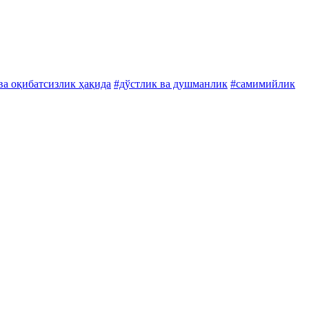
ва оқибатсизлик ҳақида
#дўстлик ва душманлик
#самимийлик