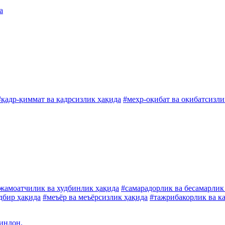
а
#қадр-қиммат ва қадрсизлик ҳақида
#меҳр-оқибат ва оқибатсизли
жамоатчилик ва худбинлик ҳақида
#самарадорлик ва бесамарлик
адбир ҳақида
#меъёр ва меъёрсизлик ҳақида
#тажрибакорлик ва к
зиндон.