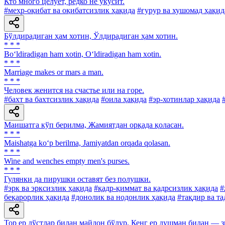
Кто много целует, редко не укусит.
#меҳр-оқибат ва оқибатсизлик ҳақида
#ғурур ва хушомад ҳақид
Бўлдирадиган ҳам хотин, Ўлдирадиган ҳам хотин.
* * *
Bo‘ldiradigan ham xotin, O‘ldiradigan ham xotin.
* * *
Marriage makes or mars a man.
* * *
Человек женится на счастье или на горе.
#бахт ва бахтсизлик ҳақида
#оила ҳақида
#эр-хотинлар ҳақида
Маишатга кўп берилма, Жамиятдан орқада қоласан.
* * *
Maishatga ko‘p berilma, Jamiyatdan orqada qolasan.
* * *
Wine and wenches empty men's purses.
* * *
Гулянки да пирушки оставят без полушки.
#эрк ва эрксизлик ҳақида
#қадр-қиммат ва қадрсизлик ҳақида
#
беқарорлик ҳақида
#донолик ва нодонлик ҳақида
#тақдир ва т
Тор ер дўстлар билан майдон бўлур, Кенг ер душман билан — 