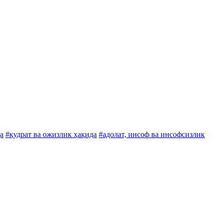
а
#қудрат ва ожизлик ҳақида
#адолат, инсоф ва инсофсизлик