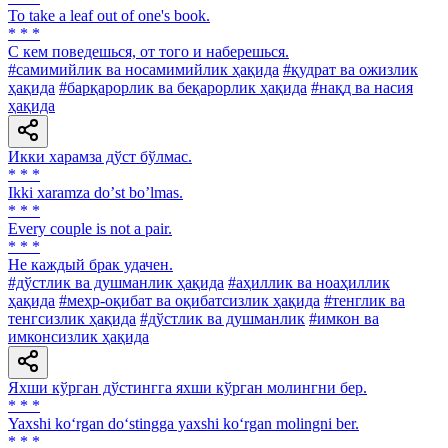
To take a leaf out of one's book.
* * *
С кем поведешься, от того и наберешься.
#самимийлик ва носамимийлик ҳақида
#қудрат ва ожизлик
ҳақида
#барқарорлик ва беқарорлик ҳақида
#нақд ва насия
ҳақида
Икки харамза дўст бўлмас.
* * *
Ikki xaramza doʼst boʼlmas.
* * *
Every couple is not a pair.
* * *
He каждый брак удачен.
#дўстлик ва душманлик ҳақида
#аҳиллик ва ноаҳиллик
ҳақида
#меҳр-оқибат ва оқибатсизлик ҳақида
#тенглик ва
тенгсизлик ҳақида
#дўстлик ва душманлик
#имкон ва
имконсизлик ҳақида
Яхши кўрган дўстингга яхши кўрган молингни бер.
* * *
Yaxshi ko‘rgan do‘stingga yaxshi ko‘rgan molingni ber.
* * *