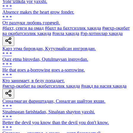
Yolgʼizlikda yor yaxshi.
* * *
Absence makes the heart grow fonder.
* * *
От разлуки любовь горячей.
#бахт, севги ва омад
#бахт ва бахтсизлик ҳақида
#меҳр-оқибат
ва оқибатсизлик ҳақида
#оила ҳақида
#эр-хотинлар ҳақида
Қарз этма бировдан, Қутулмайсан ингровдан.
* * *
Qarz etma birovdan, Qutulmaysan ingrovdan.
* * *
He that goes a-borrowing goes a-sorrowing.
* * *
Кто занимает, в беду попадает.
#меҳр-оқибат ва оқибатсизлик ҳақида
#нақд ва насия ҳақида
Синалмаган фариштадан, Синалган шайтон яхши.
* * *
Sinalmagan farishtadan, Sinalgan shayton yaxshi.
* * *
Better the devil you know than the devil you don't know.
* * *