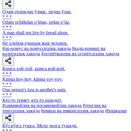
Одам очликдан ўлмас, ордан ўлар.
* * *
Odam ochlikdan o‘lmas, ordan o‘lar.
* * *
A man shall not live by bread alone.
* * *
He хлебом единым жив человек.
#ор-номус ва номуссизлик ҳақида
#қадр-қиммат ва
қадрсизлик ҳақида
#эҳтиёткорлик ва эҳтиётсизлик ҳақида
Кимга ҳой-ҳой, кимга вой-вой.
* * *
Kimga hoy-hoy, kimga voy-voy.
* * *
One person's loss is another's gain.
* * *
Кто-то теряет, кто-то находит.
#самимийлик ва носамимийлик ҳақида
#тенглик ва
тенгсизлик ҳақида
#имкон ва имконсизлик ҳақида
#бошқалар
Кўз кўзга тушса, Меҳр дилга тушади.
* * *