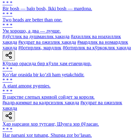
* * *
Bir bosh — balo bosh, Ikki bosh — mardona.
* * *
Two heads are better than one.
* * *
Ум хорошо, а два — лучше.
#дўстлик ва душманлик ҳақида
#аҳиллик ва ноаҳиллик
ҳақида
#қудрат ва ожизлик ҳақида
#мардлик ва номардлик
ҳақида
#ботирлик, мардлик
#ботирлик ва қўрқоқлик ҳақида
Кўрлар орасида бир кўзли ҳам етакчидир.
* * *
Ko‘rlar orasida bir ko‘zli ham yetakchidir.
* * *
А giant among pygmies.
* * *
В царстве слепых кривой сойдет за короля.
#қадр-қиммат ва қадрсизлик ҳақида
#қудрат ва ожизлик
ҳақида
Ҳар нарсани хор тутсанг, Шунга зор бўласан.
* * *
Har narsani xor tutsang, Shunga zor bo‘lasan.