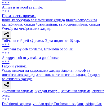
* * *
A miss is as good as a mile.
* * *
Промах есть промах.
#илм, касб-ҳунар ва илмсизлик ҳақида
#тажрибакорлик ва
калтабинлик ҳақида
#самимийлик ва носамимийлик ҳақида
#меъёр ва меъёрсизлик ҳақида
Тойчани той деб хўрлама, Эрта-индин от бўлар.
* * *
Toychani toy deb xo‘rlama, Erta-indin ot bo‘lar.
* * *
A ragged colt may make a good horse.
* * *
Гадкий утенок.
#қадр-қиммат ва қадрсизлик ҳақида
#адолат, инсоф ва
инсофсизлик ҳақида
#тенглик ва тенгсизлик ҳақида
#қудрат
ва ожизлик ҳақида
Дўстингни сақлама, йўлдан қолар, Душманни сақлама, сиринг
олар.
* * *
Doʼstingni saqlama, yoʼldan qolar, Dushmanni saqlama, siring olar.