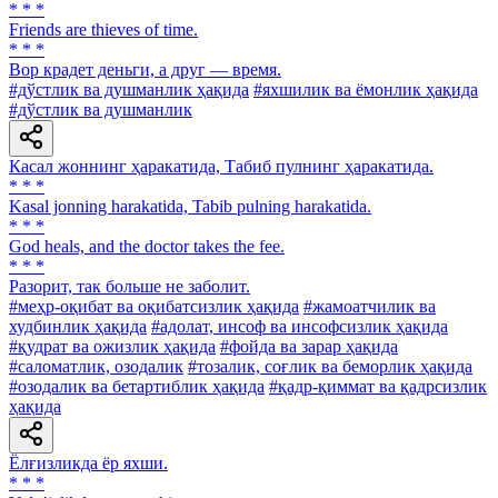
* * *
Friends are thieves of time.
* * *
Вор крадет деньги, а друг — время.
#дўстлик ва душманлик ҳақида
#яхшилик ва ёмонлик ҳақида
#дўстлик ва душманлик
Касал жоннинг ҳаракатида, Табиб пулнинг ҳаракатида.
* * *
Kasal jonning harakatida, Tabib pulning harakatida.
* * *
God heals, and the doctor takes the fee.
* * *
Разорит, так больше не заболит.
#меҳр-оқибат ва оқибатсизлик ҳақида
#жамоатчилик ва
худбинлик ҳақида
#адолат, инсоф ва инсофсизлик ҳақида
#қудрат ва ожизлик ҳақида
#фойда ва зарар ҳақида
#саломатлик, озодалик
#тозалик, соғлик ва беморлик ҳақида
#озодалик ва бетартиблик ҳақида
#қадр-қиммат ва қадрсизлик
ҳақида
Ёлғизликда ёр яхши.
* * *