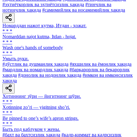
#эҳтиёткорлик ва эҳтиётсизлик ҳақида
#тинчлик ва
нотинчлик ҳақида
#самимийлик ва носамимийлик ҳақида
Номарддан нажот кутма, Итдан - ҳожат.
* * *
Nomarddan najot kutma, Itdan - hojat.
* * *
Wash one's hands of somebody
* * *
Умыть руки.
#дўстлик ва душманлик ҳақида
#яхшилик ва ёмонлик ҳақида
#мардлик ва номардлик ҳақида
#барқарорлик ва беқарорлик
ҳақида
#донолик ва нодонлик ҳақида
#имкон ва имконсизлик
ҳақида
Хотиннинг зўри — йигитнинг шўри.
* * *
Xotinning zoʼri — yigitning shoʼri.
* * *
Be pinned to one’s wife’s apron strings.
* * *
Быть под каблуком у жены.
#бахт ва бахтсизлик ҳақида
#қадр-қиммат ва қадрсизлик