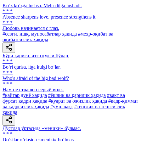
Koʼz koʼzga tushsa, Mehr dilga tushadi.
* * *
Absence sharpens love, presence strengthens it.
* * *
Любовь начинается с глаз.
#севги, ишқ, муносабатлар ҳақида
#меҳр-оқибат ва
оқибатсизлик ҳақида
Бўри қариса, итга кулги бўлар.
* * *
Bo‘ri qarisa, itga kulgi bo‘lar.
* * *
Who's afraid of the big bad wolf?
* * *
Нам не страшен серый волк.
#қайтар дунё ҳақида
#ёшлик ва қарилик ҳақида
#вақт ва
фурсат қадри ҳақида
#қудрат ва ожизлик ҳақида
#қадр-қиммат
ва қадрсизлик ҳақида
#умр, вақт
#тенглик ва тенгсизлик
ҳақида
Дўстлар ўртасида «меники» бўлмас.
* * *
Doʼstlar oʼrtasida «meniki» boʼlmas.