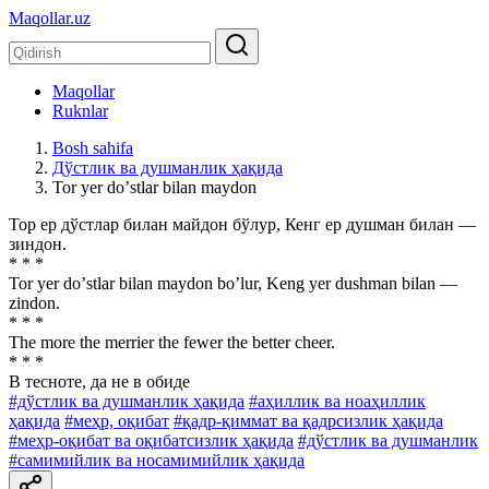
Maqollar.uz
Maqollar
Ruknlar
Bosh sahifa
Дўстлик ва душманлик ҳақида
Tor yer doʼstlar bilan maydon
Тор ер дўстлар билан майдон бўлур, Кенг ер душман билан —
зиндон.
* * *
Tor yer doʼstlar bilan maydon boʼlur, Keng yer dushman bilan —
zindon.
* * *
The more the merrier the fewer the better cheer.
* * *
В тесноте, да не в обиде
#дўстлик ва душманлик ҳақида
#аҳиллик ва ноаҳиллик
ҳақида
#меҳр, оқибат
#қадр-қиммат ва қадрсизлик ҳақида
#меҳр-оқибат ва оқибатсизлик ҳақида
#дўстлик ва душманлик
#самимийлик ва носамимийлик ҳақида