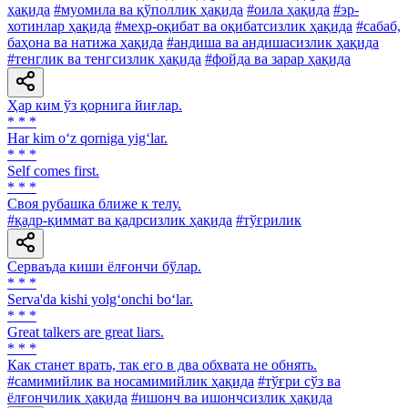
ҳақида
#муомила ва қўполлик ҳақида
#оила ҳақида
#эр-
хотинлар ҳақида
#меҳр-оқибат ва оқибатсизлик ҳақида
#сабаб,
баҳона ва натижа ҳақида
#андиша ва андишасизлик ҳақида
#тенглик ва тенгсизлик ҳақида
#фойда ва зарар ҳақида
Ҳар ким ўз қорнига йиғлар.
* * *
Har kim o‘z qorniga yig‘lar.
* * *
Self comes first.
* * *
Своя рубашка ближе к телу.
#қадр-қиммат ва қадрсизлик ҳақида
#тўғрилик
Серваъда киши ёлғончи бўлар.
* * *
Serva'da kishi yolg‘onchi bo‘lar.
* * *
Great talkers are great liars.
* * *
Как станет врать, так его в два обхвата не обнять.
#самимийлик ва носамимийлик ҳақида
#тўғри сўз ва
ёлғончилик ҳақида
#ишонч ва ишончсизлик ҳақида