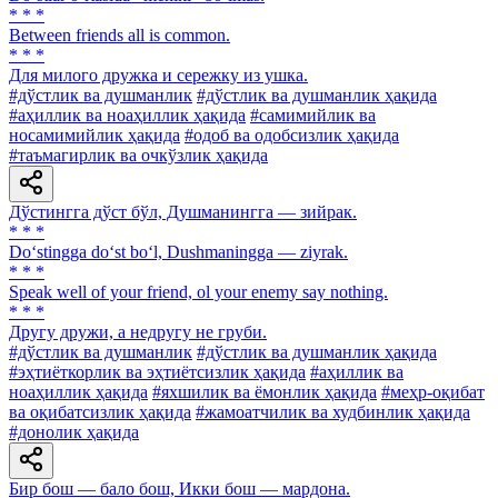
* * *
Between friends all is common.
* * *
Для милого дружка и сережку из ушка.
#дўстлик ва душманлик
#дўстлик ва душманлик ҳақида
#аҳиллик ва ноаҳиллик ҳақида
#самимийлик ва
носамимийлик ҳақида
#одоб ва одобсизлик ҳақида
#таъмагирлик ва очкўзлик ҳақида
Дўстингга дўст бўл, Душманингга — зийрак.
* * *
Do‘stingga do‘st bo‘l, Dushmaningga — ziyrak.
* * *
Speak well of your friend, ol your enemy say nothing.
* * *
Другу дружи, а недругу не груби.
#дўстлик ва душманлик
#дўстлик ва душманлик ҳақида
#эҳтиёткорлик ва эҳтиётсизлик ҳақида
#аҳиллик ва
ноаҳиллик ҳақида
#яхшилик ва ёмонлик ҳақида
#меҳр-оқибат
ва оқибатсизлик ҳақида
#жамоатчилик ва худбинлик ҳақида
#донолик ҳақида
Бир бош — бало бош, Икки бош — мардона.