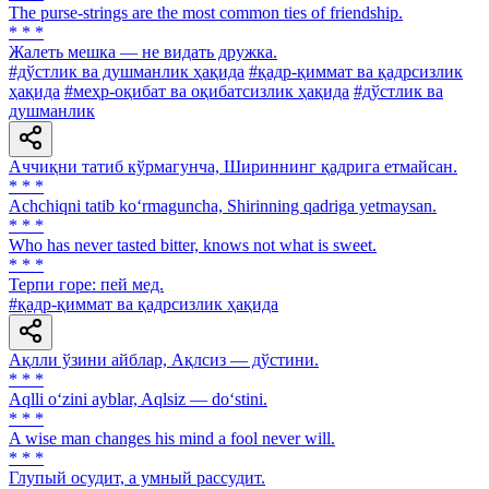
The purse-strings are the most common ties of friendship.
* * *
Жалеть мешка — не видать дружка.
#дўстлик ва душманлик ҳақида
#қадр-қиммат ва қадрсизлик
ҳақида
#меҳр-оқибат ва оқибатсизлик ҳақида
#дўстлик ва
душманлик
Аччиқни татиб кўрмагунча, Шириннинг қадрига етмайсан.
* * *
Achchiqni tatib ko‘rmaguncha, Shirinning qadriga yetmaysan.
* * *
Who has never tasted bitter, knows not what is sweet.
* * *
Терпи горе: пей мед.
#қадр-қиммат ва қадрсизлик ҳақида
Ақлли ўзини айблар, Ақлсиз — дўстини.
* * *
Aqlli o‘zini ayblar, Aqlsiz — do‘stini.
* * *
A wise man changes his mind a fool never will.
* * *
Глупый осудит, a умный рассудит.