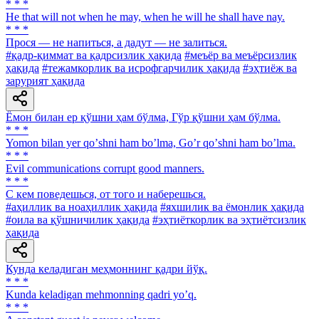
* * *
Не that will not when he may, when he will he shall have nay.
* * *
Прося — не напиться, а дадут — не залиться.
#қадр-қиммат ва қадрсизлик ҳақида
#меъёр ва меъёрсизлик
ҳақида
#тежамкорлик ва исрофгарчилик ҳақида
#эҳтиёж ва
зарурият ҳақида
Ёмон билан ер қўшни ҳам бўлма, Гўр қўшни ҳам бўлма.
* * *
Yomon bilan yer qoʼshni ham boʼlma, Goʼr qoʼshni ham boʼlma.
* * *
Evil communications corrupt good manners.
* * *
С кем поведешься, от того и наберешься.
#аҳиллик ва ноаҳиллик ҳақида
#яхшилик ва ёмонлик ҳақида
#оила ва қўшничилик ҳақида
#эҳтиёткорлик ва эҳтиётсизлик
ҳақида
Кунда келадиган меҳмоннинг қадри йўқ.
* * *
Kunda keladigan mehmonning qadri yoʼq.
* * *