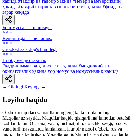
ҳақида
#тақдир ва тадбир ҳақида
#меъёр ва меъёрсизлик
ҳақида
#тажрибакорлик ва калтабинлик ҳақида
#фойда ва
зарар ҳақида
Беномусга — не номус.
* * *
Benomusga — ne nomus.
* * *
Crooked as a dog's hind leg.
* * *
Пробу негде ставить.
#қадр-қиммат ва қадрсизлик ҳақида
#меҳр-оқибат ва
оқибатсизлик ҳақида
#ор-номус ва номуссизлик ҳақида
← Oldingi
Keyingi →
Loyiha haqida
Oʼzbek maqollari va naqllarining eng katta toʼplami faqat
Maqollar.uz saytida. Maqollar haqida qiziqarli maʼlumotlar, batafsil
izohlari bilan. Ota-ona, vatan, mehnat, ilm, doʼstlik, sevgi, baxt va
yana turli mavzularda jamlangan. Har bir maqol oʼzbek, rus va
ingliz tilida keltirilgan. Maqollarga qoʼshimcha yozilgan izohlarda