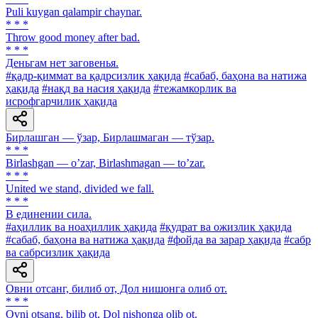
Puli kuygan qalampir chaynar.
* * *
Throw good money after bad.
* * *
Деньгам нет заговенья.
#қадр-қиммат ва қадрсизлик ҳақида
#сабаб, баҳона ва натижа
ҳақида
#нақд ва насия ҳақида
#тежамкорлик ва
исрофгарчилик ҳақида
Бирлашган — ўзар, Бирлашмаган — тўзар.
* * *
Birlashgan — oʼzar, Birlashmagan — toʼzar.
* * *
United we stand, divided we fall.
* * *
В единении сила.
#аҳиллик ва ноаҳиллик ҳақида
#қудрат ва ожизлик ҳақида
#сабаб, баҳона ва натижа ҳақида
#фойда ва зарар ҳақида
#сабр
ва сабрсизлик ҳақида
Овни отсанг, билиб от, Дол нишонга олиб от.
* * *
Ovni otsang, bilib ot, Dol nishonga olib ot.