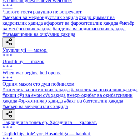
A constant guest is never welcome.
* * *
Частого гостя радушно не встречают.
#меҳмон ва меҳмондўстлик ҳақида
#қадр-қиммат ва
қадрсизлик ҳақида
#фаросат ва фаросатсизлик ҳақида
#меъёр
ва меъёрсизлик ҳақида
#андиша ва андишасизлик ҳақида
#таъмагирлик ва очкўзлик ҳақида
Урушли уй — мозор.
* * *
Urushli uy — mozor.
* * *
When war begins, hell opens.
* * *
Одним махом сто душ побивахом.
#тинчлик ва нотинчлик ҳақида
#аҳиллик ва ноаҳиллик ҳақида
#яхши сўз ва ёмон сўз ҳақида
#меҳр-оқибат ва оқибатсизлик
ҳақида
#эр-хотинлар ҳақида
#бахт ва бахтсизлик ҳақида
#меъёр ва меъёрсизлик ҳақида
Тақлидчига толеъ ёр, Ҳасадчига — ҳалокат.
* * *
Taqlidchiga tole' yor, Hasadchiga — halokat.
* * *