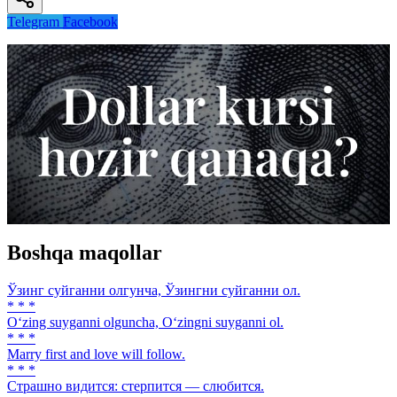
Telegram
Facebook
Boshqa maqollar
Ўзинг суйганни олгунча, Ўзингни суйганни ол.
* * *
O‘zing suyganni olguncha, O‘zingni suyganni ol.
* * *
Marry first and love will follow.
* * *
Страшно видится: стерпится — слюбится.