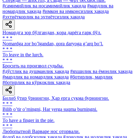
Спереди — апостол, а сзади — черт бесхвостый.
#самимийлик ва носамимийлик ҳақида
#мардлик ва
номардлик ҳақида
#имкон ва имконсизлик ҳақида
#эҳтиёткорлик ва эҳтиётсизлик ҳақида
Номардга зор бўлгандан, қора дарёга ғарқ бўл.
* * *
Nomardga zor boʼlgandan, qora daryoga gʼarq boʼl.
* * *
To leave in the lurch.
* * *
Бросить на произвол судьбы.
#дўстлик ва душманлик ҳақида
#яхшилик ва ёмонлик ҳақида
#мардлик ва номардлик ҳақида
#ботирлик, мардлик
#ботирлик ва қўрқоқлик ҳақида
Билиб ўтир ўрнингни, Ҳар ерга суқма бурнингни.
* * *
Bilib oʼtir oʼrningni, Har yerga suqma burningni.
* * *
To have a finger in the pie.
* * *
Любопытной Варваре нос оторвали.
#одоб ва одобсизлик ҳақида
#донолик ва нодонлик ҳақида