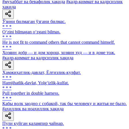
#муҳаббат ва бевафолик ҳақида
#қадр-қиммат ва қадрсизлик
ҳақида
Ўзини билмаган ўзгани билмас.
* * *
O‘zini bilmagan o‘zgani bilmas.
* * *
He is not fit to command others that cannot command himself.
* * *
Хозяин добр — и дом хорош, хозяин худ — и в доме тож.
#қадр-қиммат ва қадрсизлик ҳақида
Ҳамжиҳатлик-давлат, Ёлғизлик-кулфат.
* * *
Hamjihatlik-davlat, Yolg‘izlik-kulfat.
* * *
Pull together in double harness.
* * *
Кабы волк заодно с собакой, так бы человеку и житья не было.
#аҳиллик ва ноаҳиллик ҳақида
Пули куйган қалампир чайнар.
* * *