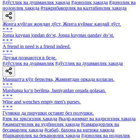
#дўстлик ва душманлик ҳақида
#донолик ҳақида
#донолик ва
нодонлик ҳақида
#тажрибакорлик ва калтабинлик ҳақида
Жонга куйган жондан дўст, Жонга куймас қандай дўст.
* * *
Jonga kuygan jondan do‘st, Jonga kuymas qanday do‘st.
* * *
A friend in need is a friend indeed.
* * *
Друзья познаются в беде.
#дўстлик ва душманлик
#дўстлик ва душманлик ҳақида
Маишатга кўп берилма, Жамиятдан орқада қоласан.
* * *
Maishatga ko‘p berilma, Jamiyatdan orqada qolasan.
* * *
Wine and wenches empty men's purses.
* * *
Гулянки да пирушки оставят без полушки.
#эрк ва эрксизлик ҳақида
#қадр-қиммат ва қадрсизлик ҳақида
#жамоатчилик ва худбинлик ҳақида
#самарадорлик ва
бесамарлик ҳақида
#сабаб, баҳона ва натижа ҳақида
#барқарорлик ва беқарорлик ҳақида
#донолик ва нодонлик