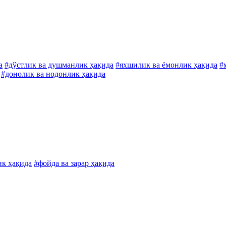
а
#дўстлик ва душманлик ҳақида
#яхшилик ва ёмонлик ҳақида
#
#донолик ва нодонлик ҳақида
ик ҳақида
#фойда ва зарар ҳақида