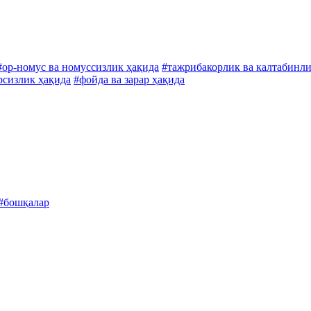
#ор-номус ва номуссизлик ҳақида
#тажрибакорлик ва калтабинли
рсизлик ҳақида
#фойда ва зарар ҳақида
#бошқалар