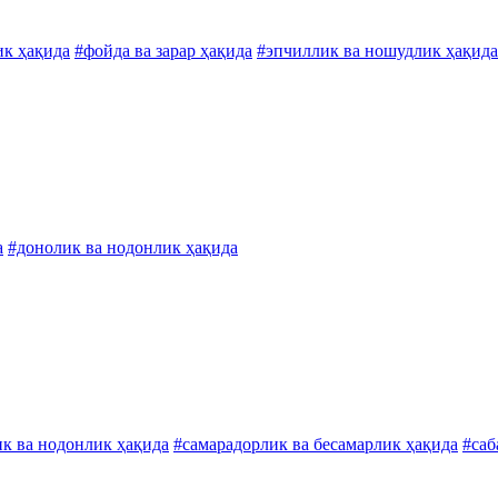
ик ҳақида
#фойда ва зарар ҳақида
#эпчиллик ва ношудлик ҳақида
а
#донолик ва нодонлик ҳақида
к ва нодонлик ҳақида
#самарадорлик ва бесамарлик ҳақида
#саб