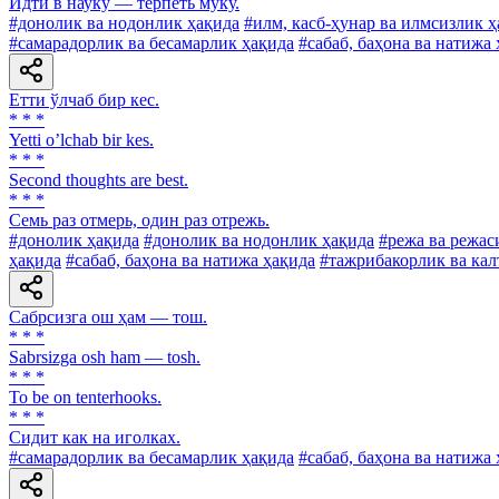
Идти в науку — терпеть муку.
#донолик ва нодонлик ҳақида
#илм, касб-ҳунар ва илмсизлик 
#самарадорлик ва бесамарлик ҳақида
#сабаб, баҳона ва натижа
Етти ўлчаб бир кес.
* * *
Yetti oʼlchab bir kes.
* * *
Second thoughts are best.
* * *
Семь раз отмерь, один раз отрежь.
#донолик ҳақида
#донолик ва нодонлик ҳақида
#режа ва режас
ҳақида
#сабаб, баҳона ва натижа ҳақида
#тажрибакорлик ва кал
Сабрсизга ош ҳам — тош.
* * *
Sabrsizga osh ham — tosh.
* * *
To be on tenterhooks.
* * *
Сидит как на иголках.
#самарадорлик ва бесамарлик ҳақида
#сабаб, баҳона ва натижа