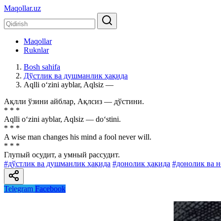
Maqollar.uz
Maqollar
Ruknlar
Bosh sahifa
Дўстлик ва душманлик ҳақида
Aqlli o‘zini ayblar, Aqlsiz —
Ақлли ўзини айблар, Ақлсиз — дўстини.
* * *
Aqlli o‘zini ayblar, Aqlsiz — do‘stini.
* * *
A wise man changes his mind a fool never will.
* * *
Глупый осудит, a умный рассудит.
#дўстлик ва душманлик ҳақида
#донолик ҳақида
#донолик ва 
Telegram
Facebook