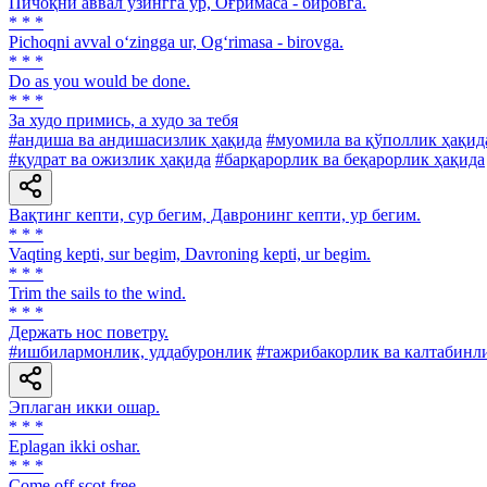
Пичоқни аввал ўзингга ур, Оғримаса - бировга.
* * *
Pichoqni avval o‘zingga ur, Og‘rimasa - birovga.
* * *
Do as you would be done.
* * *
За худо примись, а худо за тебя
#андиша ва андишасизлик ҳақида
#муомила ва қўполлик ҳақид
#қудрат ва ожизлик ҳақида
#барқарорлик ва беқарорлик ҳақида
Вақтинг кепти, сур бегим, Давронинг кепти, ур бегим.
* * *
Vaqting kepti, sur begim, Davroning kepti, ur begim.
* * *
Trim the sails to the wind.
* * *
Держать нос поветру.
#ишбилармонлик, уддабуронлик
#тажрибакорлик ва калтабинл
Эплаган икки ошар.
* * *
Eplagan ikki oshar.
* * *
Come off scot free.