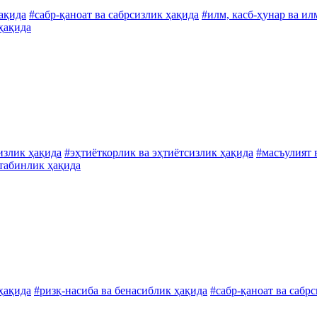
ҳақида
#сабр-қаноат ва сабрсизлик ҳақида
#илм, касб-ҳунар ва ил
 ҳақида
излик ҳақида
#эҳтиёткорлик ва эҳтиётсизлик ҳақида
#масъулият 
табинлик ҳақида
 ҳақида
#ризқ-насиба ва бенасиблик ҳақида
#сабр-қаноат ва сабр