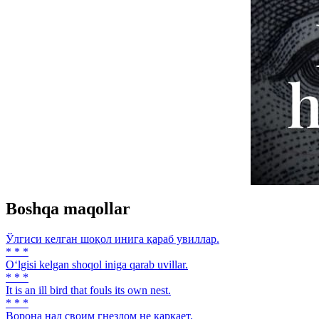
Boshqa maqollar
Ўлгиси келган шоқол инига қараб увиллар.
* * *
O‘lgisi kelgan shoqol iniga qarab uvillar.
* * *
It is an ill bird that fouls its own nest.
* * *
Ворона над своим гнездом не каркает.