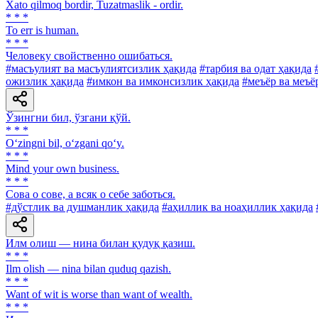
Xato qilmoq bordir, Tuzatmaslik - ordir.
* * *
To err is human.
* * *
Человеку свойственно ошибаться.
#масъулият ва масъулиятсизлик ҳақида
#тарбия ва одат ҳақида
ожизлик ҳақида
#имкон ва имконсизлик ҳақида
#меъёр ва меъё
Ўзингни бил, ўзгани қўй.
* * *
O‘zingni bil, o‘zgani qo‘y.
* * *
Mind your own business.
* * *
Сова о сове, а всяк о себе заботься.
#дўстлик ва душманлик ҳақида
#аҳиллик ва ноаҳиллик ҳақида
Илм олиш — нина билан қудуқ қазиш.
* * *
Ilm olish — nina bilan quduq qazish.
* * *
Want of wit is worse than want of wealth.
* * *