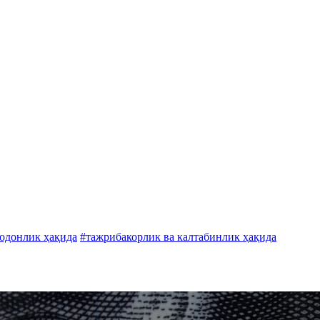
нодонлик ҳақида
#тажрибакорлик ва калтабинлик ҳақида