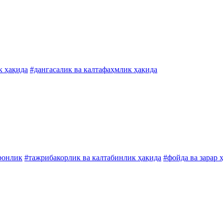
к ҳақида
#дангасалик ва калтафаҳмлик ҳақида
ронлик
#тажрибакорлик ва калтабинлик ҳақида
#фойда ва зарар 