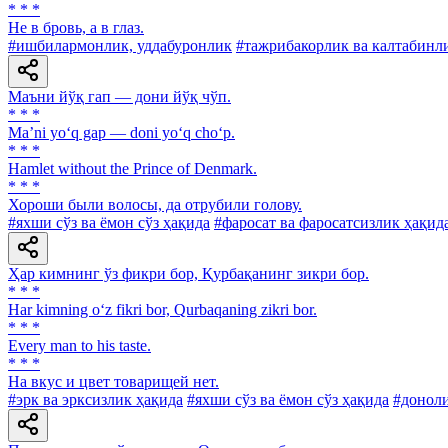
* * *
Нe в бровь, а в глаз.
#ишбилармонлик, уддабуронлик
#тажрибакорлик ва калтабинл
Маъни йўқ гап — дони йўқ чўп.
* * *
Ma’ni yo‘q gap — doni yo‘q cho‘p.
* * *
Hamlet without the Prince of Denmark.
* * *
Хороши были волосы, да отрубили голову.
#яхши сўз ва ёмон сўз ҳақида
#фаросат ва фаросатсизлик ҳақид
Ҳар кимнинг ўз фикри бор, Қурбақанинг зикри бор.
* * *
Har kimning o‘z fikri bor, Qurbaqaning zikri bor.
* * *
Every man to his taste.
* * *
На вкус и цвет товарищей нет.
#эрк ва эрксизлик ҳақида
#яхши сўз ва ёмон сўз ҳақида
#доноли