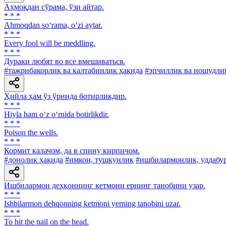
Аҳмоқдан сўрама, ўзи айтар.
* * *
Ahmoqdan so‘rama, o‘zi aytar.
* * *
Every fool will be meddling.
* * *
Дураки любят во все вмешиваться.
#тажрибакорлик ва калтабинлик ҳақида
#эпчиллик ва ношудли
Ҳийла ҳам ўз ўрнида ботирликдир.
* * *
Hiyla ham o‘z o‘rnida botirlikdir.
* * *
Poison the wells.
* * *
Кормит калачом, да в спину кирпичом.
#донолик ҳақида
#имкон, тушкунлик
#ишбилармонлик, уддабу
Ишбилармон деҳқоннинг кетмони ернинг танобини узар.
* * *
Ishbilarmon dehqonning ketmoni yerning tanobini uzar.
* * *
To hit the nail on the head.