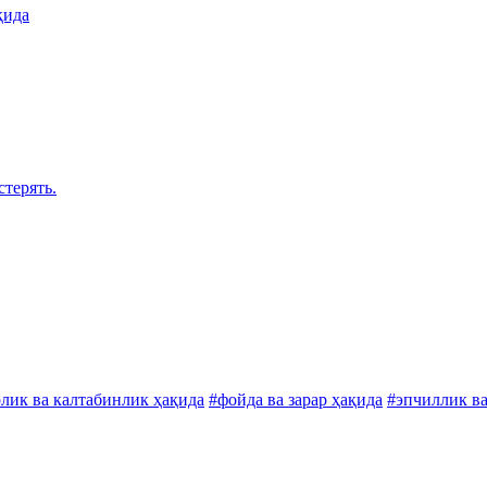
қида
стерять.
лик ва калтабинлик ҳақида
#фойда ва зарар ҳақида
#эпчиллик в