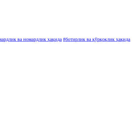
мардлик ва номардлик ҳақида
#ботирлик ва қўрқоқлик ҳақида