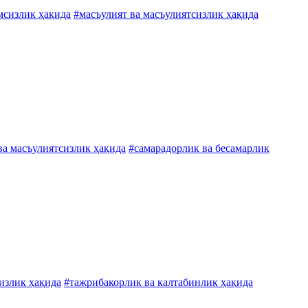
мсизлик ҳақида
#масъулият ва масъулиятсизлик ҳақида
ва масъулиятсизлик ҳақида
#самарадорлик ва бесамарлик
сизлик ҳақида
#тажрибакорлик ва калтабинлик ҳақида