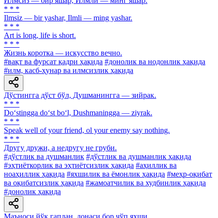
Илмсиз — бир яшар, Илмли — минг яшар.
* * *
Ilmsiz — bir yashar, Ilmli — ming yashar.
* * *
Art is long, life is short.
* * *
Жизнь коротка — искусство вечно.
#вақт ва фурсат қадри ҳақида
#донолик ва нодонлик ҳақида
#илм, касб-ҳунар ва илмсизлик ҳақида
Дўстингга дўст бўл, Душманингга — зийрак.
* * *
Do‘stingga do‘st bo‘l, Dushmaningga — ziyrak.
* * *
Speak well of your friend, ol your enemy say nothing.
* * *
Другу дружи, а недругу не груби.
#дўстлик ва душманлик
#дўстлик ва душманлик ҳақида
#эҳтиёткорлик ва эҳтиётсизлик ҳақида
#аҳиллик ва
ноаҳиллик ҳақида
#яхшилик ва ёмонлик ҳақида
#меҳр-оқибат
ва оқибатсизлик ҳақида
#жамоатчилик ва худбинлик ҳақида
#донолик ҳақида
Маъноси йўқ гапдан, донаси бор чўп яхши.