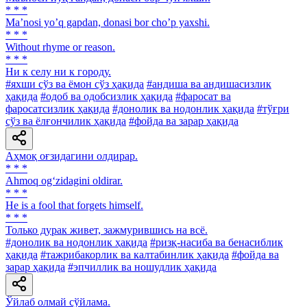
* * *
Maʼnosi yoʼq gapdan, donasi bor choʼp yaxshi.
* * *
Without rhyme or reason.
* * *
Ни к селу ни к городу.
#яхши сўз ва ёмон сўз ҳақида
#андиша ва андишасизлик
ҳақида
#одоб ва одобсизлик ҳақида
#фаросат ва
фаросатсизлик ҳақида
#донолик ва нодонлик ҳақида
#тўғри
сўз ва ёлғончилик ҳақида
#фойда ва зарар ҳақида
Аҳмоқ оғзидагини олдирар.
* * *
Ahmoq og‘zidagini oldirar.
* * *
He is a fool that forgets himself.
* * *
Только дурак живет, зажмурившись на всё.
#донолик ва нодонлик ҳақида
#ризқ-насиба ва бенасиблик
ҳақида
#тажрибакорлик ва калтабинлик ҳақида
#фойда ва
зарар ҳақида
#эпчиллик ва ношудлик ҳақида
Ўйлаб олмай сўйлама.