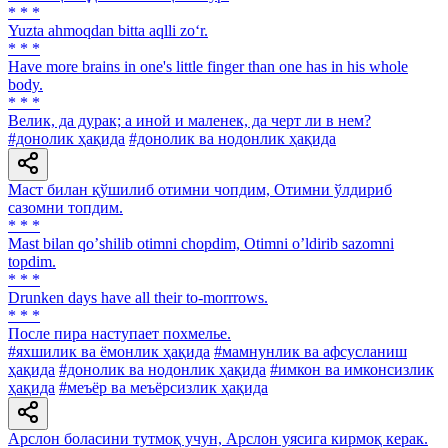
* * *
Yuzta ahmoqdan bitta aqlli zo‘r.
* * *
Have more brains in one's little finger than one has in his whole
body.
* * *
Велик, да дурак; а иной и маленек, да черт ли в нем?
#донолик ҳақида
#донолик ва нодонлик ҳақида
Маст билан қўшилиб отимни чопдим, Отимни ўлдириб
сазомни топдим.
* * *
Mast bilan qoʼshilib otimni chopdim, Otimni oʼldirib sazomni
topdim.
* * *
Drunken days have all their to-morrrows.
* * *
После пира наступает похмелье.
#яхшилик ва ёмонлик ҳақида
#мамнунлик ва афсусланиш
ҳақида
#донолик ва нодонлик ҳақида
#имкон ва имконсизлик
ҳақида
#меъёр ва меъёрсизлик ҳақида
Арслон боласини тутмоқ учун, Арслон уясига кирмоқ керак.