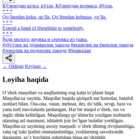
Қўлингдан келса, қўлла, Қўлингдан келмаса, йўлла.
* * *
Qo‘lingdan kelsa, qo‘lla, Qo‘lingdan kelmasa, yo‘lla.
* * *
Extend a hand of friendship to somebody.
* * *
Ради милого дружка и сережка из ушка.
#дўстлик ва душманлик ҳақида
#яхшилик ва ёмонлик ҳақида
#донолик ва нодонлик ҳақида
#бошқалар
← Oldingi
Keyingi →
Loyiha haqida
Oʼzbek maqollari va naqllarining eng katta toʼplami faqat
Maqollar.uz saytida. Maqollar haqida qiziqarli maʼlumotlar, batafsil
izohlari bilan. Ota-ona, vatan, mehnat, ilm, doʼstlik, sevgi, baxt va
yana turli mavzularda jamlangan. Har bir maqol oʼzbek, rus va
ingliz tilida keltirilgan. Maqollarga qoʼshimcha yozilgan izohlarda
ularning asl mazmuni, ishlatish joiz boʼlgan holatlar yoritilgan.
Maqollar.uz saytining asosiy maqsadi: oʼzbek tilining rivojlanishiga,
xalq ogʼzaki ijodini ommalashishiga, yoshlarning savodxonlik
darajasini, soʼz boyligini oshirishga hissa qoʼshishdir.