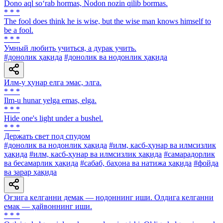
Dono aql so‘rab hormas, Nodon nozin qilib bormas.
* * *
The fool does think he is wise, but the wise man knows himself to
be a fool.
* * *
Умный любить учиться, а дурак учить.
#донолик ҳақида
#донолик ва нодонлик ҳақида
Илм-у ҳунар елга эмас, элга.
* * *
Ilm-u hunar yelga emas, elga.
* * *
Hide one's light under a bushel.
* * *
Держать свет под спудом
#донолик ва нодонлик ҳақида
#илм, касб-ҳунар ва илмсизлик
ҳақида
#илм, касб-ҳунар ва илмсизлик ҳақида
#самарадорлик
ва бесамарлик ҳақида
#сабаб, баҳона ва натижа ҳақида
#фойда
ва зарар ҳақида
Оғзига келганни демак — нодоннинг иши. Олдига келганни
емак — ҳайвоннинг иши.
* * *