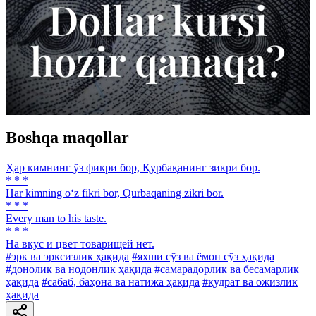
Boshqa maqollar
Ҳар кимнинг ўз фикри бор, Қурбақанинг зикри бор.
* * *
Har kimning o‘z fikri bor, Qurbaqaning zikri bor.
* * *
Every man to his taste.
* * *
На вкус и цвет товарищей нет.
#эрк ва эрксизлик ҳақида
#яхши сўз ва ёмон сўз ҳақида
#донолик ва нодонлик ҳақида
#самарадорлик ва бесамарлик
ҳақида
#сабаб, баҳона ва натижа ҳақида
#қудрат ва ожизлик
ҳақида