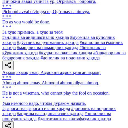
Пичоқни аввал ўзингга ур, Оғримаса - бировга.
* * *
Pichoqni avval o‘zingga ur, Og‘rimasa - birovga.
* * *
Do as you would be done.
* * *
За худо примись, а худо за тебя
#андиша ва андишасизлик ҳақида
#муомила ва қўполлик
ҳақида
#дўстлик ва душманлик ҳақида
#яхшилик ва ёмонлик
ҳақида
#мардлик ва номардлик ҳақида
#ботирлик ва
қўрқоқлик ҳақида
#қудрат ва ожизлик ҳақида
#барқарорлик ва
беқарорлик ҳақида
#донолик ва нодонлик ҳақида
Аҳмоқ аҳмоқ эмас, Аҳмоқни аҳмоқ қилган аҳмоқ.
* * *
Ahmoq ahmoq emas, Ahmoqni ahmoq qilgan ahmoq.
* * *
He is not a wiseman, who cannot play the fool on occasion.
* * *
Ума немного надо, чтобы дураком назвать.
#фаросат ва фаросатсизлик ҳақида
#донолик ва нодонлик
ҳақида
#андиша ва андишасизлик ҳақида
#эпчиллик ва
ношудлик ҳақида
#дангасалик ва калтафаҳмлик ҳақида