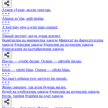
Аҳмоқ сўзлар, ақлли тинглар.
* * *
Аhmoq soʼzlar, aqlli tinglar.
* * *
A fool may give a wise man counsel.
* * *
Умный молчит, когда дурак ворчит.
#камтарлик ва манманлик ҳақида
#фаросат ва фаросатсизлик
ҳақида
#донолик ҳақида
#донолик ва нодонлик ҳақида
#дангасалик ва калтафаҳмлик ҳақида
Инсон — одоби билан, Осмон — офтоби билан.
* * *
Inson — odobi bilan, Osmon — oftobi bilan.
* * *
No man's religion ever survives his morals.
* * *
Живи смирнее, так всем будешь милее.
#одоб ва одобсизлик ҳақида
#донолик ва нодонлик ҳақида
#хулқ, тарбия
#тарбия ва одат ҳақида