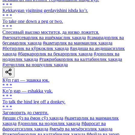
* * *
Kekkaygan yigitning gerdayishini ishda koʼr.
* * *
To take one down a peg or two.
* * *
Спесивый высоко мостится, да низко ложится.
#меҳнатсеварлик ва ишёқмаслик ҳақида
#самарадорлик ва
бесамарлик ҳақида
#камтарлик ва манманлик ҳақида
#ботирлик ва қўрқоқлик ҳақида
#андиша ва андишасизлик
ҳақида
#барқарорлик ва беқарорлик ҳақида
#донолик ва
нодонлик ҳақида
#тажрибакорлик ва калтабинлик ҳақида
#эпчиллик ва ношудлик ҳақида
Кўп гап — эшакка юк.
* * *
Koʼp gap — eshakka yuk.
* * *
To talk the hind leg off a donkey.
* * *
Заговорить до смерти.
#яхши сўз ва ёмон сўз ҳақида
#камтарлик ва манманлик
ҳақида
#донолик ва нодонлик ҳақида
#фаросат ва
фаросатсизлик ҳақида
#меъёр ва меъёрсизлик ҳақида
#тажрибакорлик ва калтабинлик ҳақида
#фойда ва зарар