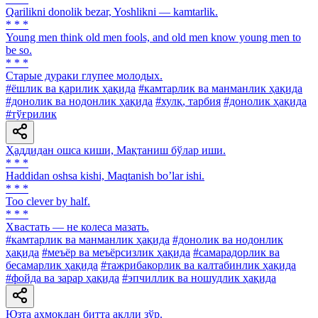
Qarilikni donolik bezar, Yoshlikni — kamtarlik.
* * *
Young men think old men fools, and old men know young men to
be so.
* * *
Старые дураки глупее молодых.
#ёшлик ва қарилик ҳақида
#камтарлик ва манманлик ҳақида
#донолик ва нодонлик ҳақида
#хулқ, тарбия
#донолик ҳақида
#тўғрилик
Ҳаддидан ошса киши, Мақтаниш бўлар иши.
* * *
Haddidan oshsa kishi, Maqtanish boʼlar ishi.
* * *
Too clever by half.
* * *
Хвастать — не колеса мазать.
#камтарлик ва манманлик ҳақида
#донолик ва нодонлик
ҳақида
#меъёр ва меъёрсизлик ҳақида
#самарадорлик ва
бесамарлик ҳақида
#тажрибакорлик ва калтабинлик ҳақида
#фойда ва зарар ҳақида
#эпчиллик ва ношудлик ҳақида
Юзта аҳмоқдан битта ақлли зўр.