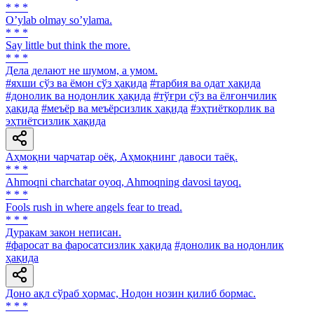
* * *
Oʼylab olmay soʼylama.
* * *
Say little but think the more.
* * *
Дела делают не шумом, а умом.
#яхши сўз ва ёмон сўз ҳақида
#тарбия ва одат ҳақида
#донолик ва нодонлик ҳақида
#тўғри сўз ва ёлғончилик
ҳақида
#меъёр ва меъёрсизлик ҳақида
#эҳтиёткорлик ва
эҳтиётсизлик ҳақида
Аҳмоқни чарчатар оёқ, Аҳмоқнинг давоси таёқ.
* * *
Ahmoqni charchatar oyoq, Ahmoqning davosi tayoq.
* * *
Fools rush in where angels fear to tread.
* * *
Дуракам закон неписан.
#фаросат ва фаросатсизлик ҳақида
#донолик ва нодонлик
ҳақида
Доно ақл сўраб ҳормас, Нодон нозин қилиб бормас.
* * *