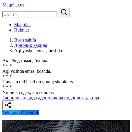
Maqollar.uz
Maqollar
Ruknlar
Bosh sahifa
Донолик ҳақида
Аql yoshda emas, boshda.
Ақл ёшда эмас, бошда.
* * *
Аql yoshda emas, boshda.
* * *
Have an old head on young shoulders.
* * *
Ум не в годах, а в голове.
#донолик ҳақида
#донолик ва нодонлик ҳақида
Telegram
Facebook