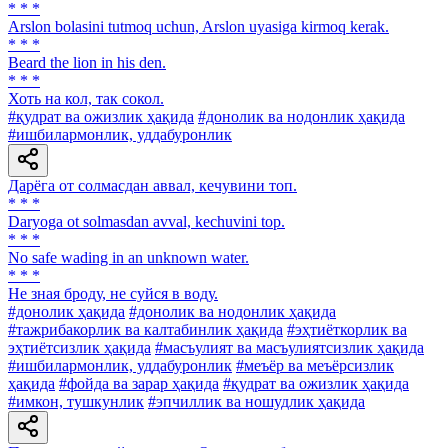
* * *
Arslon bolasini tutmoq uchun, Arslon uyasiga kirmoq kerak.
* * *
Beard the lion in his den.
* * *
Хоть на кол, так сокол.
#қудрат ва ожизлик ҳақида
#донолик ва нодонлик ҳақида
#ишбилармонлик, уддабуронлик
Дарёга от солмасдан аввал, кечувини топ.
* * *
Daryoga ot solmasdan avval, kechuvini top.
* * *
No safe wading in an unknown water.
* * *
He зная броду, не суйся в воду.
#донолик ҳақида
#донолик ва нодонлик ҳақида
#тажрибакорлик ва калтабинлик ҳақида
#эҳтиёткорлик ва
эҳтиётсизлик ҳақида
#масъулият ва масъулиятсизлик ҳақида
#ишбилармонлик, уддабуронлик
#меъёр ва меъёрсизлик
ҳақида
#фойда ва зарар ҳақида
#қудрат ва ожизлик ҳақида
#имкон, тушкунлик
#эпчиллик ва ношудлик ҳақида