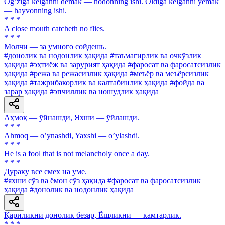
Ogʼziga kelganni demak — nodonning ishi. Oldiga kelganni yemak
— hayvonning ishi.
* * *
A close mouth catcheth no flies.
* * *
Молчи — за умного сойдешь.
#донолик ва нодонлик ҳақида
#таъмагирлик ва очкўзлик
ҳақида
#эҳтиёж ва зарурият ҳақида
#фаросат ва фаросатсизлик
ҳақида
#режа ва режасизлик ҳақида
#меъёр ва меъёрсизлик
ҳақида
#тажрибакорлик ва калтабинлик ҳақида
#фойда ва
зарар ҳақида
#эпчиллик ва ношудлик ҳақида
Аҳмоқ — ўйнашди, Яхши — ўйлашди.
* * *
Аhmoq — oʼynashdi, Yaxshi — oʼylashdi.
* * *
He is a fool that is not melancholy once a day.
* * *
Дураку все смех на уме.
#яхши сўз ва ёмон сўз ҳақида
#фаросат ва фаросатсизлик
ҳақида
#донолик ва нодонлик ҳақида
Қариликни донолик безар, Ёшликни — камтарлик.
* * *