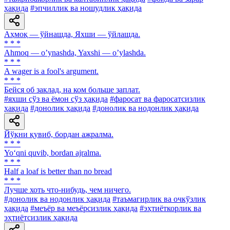
ҳақида
#эпчиллик ва ношудлик ҳақида
Аҳмоқ — ўйнашда, Яхши — ўйлашда.
* * *
Аhmoq — oʼynashda, Yaxshi — oʼylashda.
* * *
A wager is a fool's argument.
* * *
Бейся об заклад, на ком больше заплат.
#яхши сўз ва ёмон сўз ҳақида
#фаросат ва фаросатсизлик
ҳақида
#донолик ҳақида
#донолик ва нодонлик ҳақида
Йўқни қувиб, бордан ажралма.
* * *
Yo‘qni quvib, bordan ajralma.
* * *
Half a loaf is better than no bread
* * *
Лучше хоть что-нибудь, чем ничего.
#донолик ва нодонлик ҳақида
#таъмагирлик ва очкўзлик
ҳақида
#меъёр ва меъёрсизлик ҳақида
#эҳтиёткорлик ва
эҳтиётсизлик ҳақида