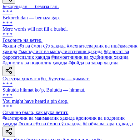
Бекорчидан — бемаза гап.
* * *
Bekorchidan — bemaza gap.
* * *
Mere words will not fill a bushel.
* * *
Говорить на ветер.
#яхши сўз ва ёмон сўз ҳақида
#меҳнатсеварлик ва ишёқмаслик
ҳақида
#масъулият ва масъулиятсизлик ҳақида
#фаросат ва
фаросатсизлик ҳақида
#жамоатчилик ва худбинлик ҳақида
#донолик ва нодонлик ҳақида
#фойда ва зарар ҳақида
Сукутда ҳикмат кўп, Булутда — ҳиммат.
* * *
Sukutda hikmat ko‘p, Bulutda — himmat.
* * *
You might have heard a pin drop.
* * *
Слышно было, как муха летит.
#камтарлик ва манманлик ҳақида
#донолик ва нодонлик
ҳақида
#яхши сўз ва ёмон сўз ҳақида
#фойда ва зарар ҳақида
Кеккайган йигитнинг гердайишини ишда кўр.