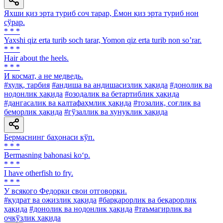
Яхши қиз эрта туриб соч тарар, Ёмон қиз эрта туриб нон
сўрар.
* * *
Yaxshi qiz erta turib soch tarar, Yomon qiz erta turib non soʼrar.
* * *
Hair about the heels.
* * *
И космат, а не медведь.
#хулқ, тарбия
#андиша ва андишасизлик ҳақида
#донолик ва
нодонлик ҳақида
#озодалик ва бетартиблик ҳақида
#дангасалик ва калтафаҳмлик ҳақида
#тозалик, соғлик ва
беморлик ҳақида
#гўзаллик ва хунуклик ҳақида
Бермаснинг баҳонаси кўп.
* * *
Bermasning bahonasi ko‘p.
* * *
I have otherfish to fry.
* * *
У всякого Федорки свои отговорки.
#қудрат ва ожизлик ҳақида
#барқарорлик ва беқарорлик
ҳақида
#донолик ва нодонлик ҳақида
#таъмагирлик ва
очкўзлик ҳақида