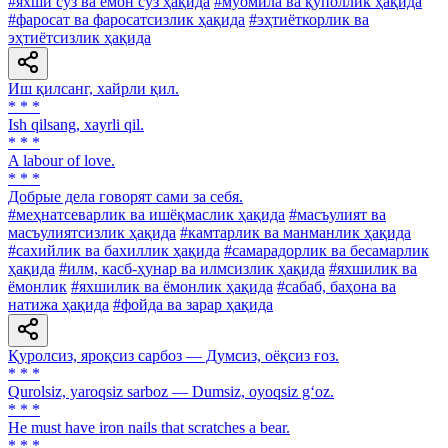
#яхши сўз ва ёмон сўз ҳақида
#муомила ва қўполлик ҳақида
#фаросат ва фаросатсизлик ҳақида
#эҳтиёткорлик ва
эҳтиётсизлик ҳақида
Иш қилсанг, хайрли қил.
* * *
Ish qilsang, xayrli qil.
* * *
A labour of love.
* * *
Добрые дела говорят сами за себя.
#меҳнатсеварлик ва ишёқмаслик ҳақида
#масъулият ва
масъулиятсизлик ҳақида
#камтарлик ва манманлик ҳақида
#сахийлик ва бахиллик ҳақида
#самарадорлик ва бесамарлик
ҳақида
#илм, касб-ҳунар ва илмсизлик ҳақида
#яхшилик ва
ёмонлик
#яхшилик ва ёмонлик ҳақида
#сабаб, баҳона ва
натижа ҳақида
#фойда ва зарар ҳақида
Қуролсиз, яроқсиз сарбоз — Думсиз, оёқсиз ғоз.
* * *
Qurolsiz, yaroqsiz sarboz — Dumsiz, oyoqsiz g‘oz.
* * *
Не must have iron nails that scratches a bear.
* * *