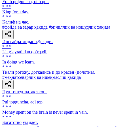
Yotib qolguncha, otib qol.
* * *
King for a day.
* * *
Калиф на час.
#фойда ва зарар ҳақида
#эпчиллик ва ношудлик ҳақида
Иш ғайратлидан қўрқади.
* * *
Ish g‘ayratlidan qo‘rqadi.
* * *
In doing we learn.
* * *
Ткали рогожу, доткались и до красен (полотна).
#меҳнатсеварлик ва ишёқмаслик ҳақида
Пул топгунча, ақл топ.
* * *
Pul topguncha, aql top.
* * *
Money spent on the brain is never spent in vain.
* * *
Богатство ум дает.