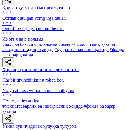
Қордан қутулган ёмғирга тутилар.
* * *
Qordan qutulgan yomg‘irga tutilar.
* * *
Out of the frying-pan into the fire.
* * *
Из огня да в полымя
#бахт ва бахтсизлик ҳақида
#омад ва омадсизлик ҳақида
#тақдир ва тадбир ҳақида
#қудрат ва ожизлик ҳақида
#фойда
ва зарар ҳақида
Ҳар бир қийинчиликнинг роҳати бор.
* * *
Har bir qiyinchilikning rohati bor.
* * *
No great. loss without some small gain.
* * *
Нет худа без добра.
#меҳнатсеварлик ва ишёқмаслик ҳақида
#фойда ва зарар
ҳақида
Ўзинг сув ичадиган қудуққа тупурма.