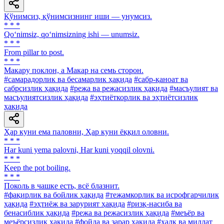
Қўнимсиз, қўнимсизнинг иши — унумсиз.
* * *
Qo‘nimsiz, qo‘nimsizning ishi — unumsiz.
* * *
From pillar to post.
* * *
Макару поклон, а Макар на семь сторон.
#самарадорлик ва бесамарлик ҳақида
#сабр-қаноат ва
сабрсизлик ҳақида
#режа ва режасизлик ҳақида
#масъулият ва
масъулиятсизлик ҳақида
#эҳтиёткорлик ва эҳтиётсизлик
ҳақида
Ҳар куни ема паловни, Ҳар куни ёққил оловни.
* * *
Har kuni yema palovni, Har kuni yoqqil olovni.
* * *
Keep the pot boiling.
* * *
Поколь в чашке есть, всё блазнит.
#фақирлик ва бойлик ҳақида
#тежамкорлик ва исрофгарчилик
ҳақида
#эҳтиёж ва зарурият ҳақида
#ризқ-насиба ва
бенасиблик ҳақида
#режа ва режасизлик ҳақида
#меъёр ва
меъёрсизлик ҳақида
#фойда ва зарар ҳақида
#халқ ва миллат