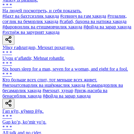
* * *
Ha людей посмотреть, и себя показать.
#бахт ва бахтсизлик ҳақида
#севинч ва ғам ҳақида
#тозалик,
соғлик ва беморлик ҳақида
#сабаб, баҳона ва натижа ҳақида
#фаровонлик ва етишмовчилик ҳақида
#фойда ва зарар ҳақида
#эҳтиёж ва зарурият ҳақида
Уйқу ғафлатдир, Меҳнат роҳатдир.
* * *
Uyqu g‘aflatdir, Mehnat rohatdir.
* * *
Six hours sleep for a man, seven for a woman, and eight for a fool.
* * *
Кто больше всех спит, тот меньше всех живет.
#меҳнатсеварлик ва ишёқмаслик ҳақида
#самарадорлик ва
бесамарлик ҳақида
#меҳнат, ҳунар
#ризқ-насиба ва
бенасиблик ҳақида
#фойда ва зарар ҳақида
Гап кўп, кўмир йўқ.
* * *
Gap ko‘p, ko‘mir yo‘q.
* * *
All talk and no cider.