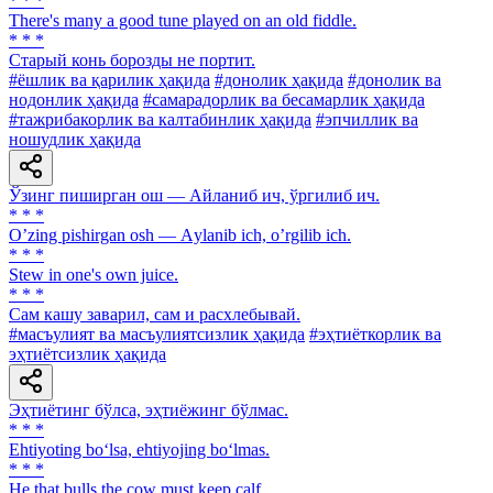
* * *
There's many a good tune played on an old fiddle.
* * *
Старый конь борозды не портит.
#ёшлик ва қарилик ҳақида
#донолик ҳақида
#донолик ва
нодонлик ҳақида
#самарадорлик ва бесамарлик ҳақида
#тажрибакорлик ва калтабинлик ҳақида
#эпчиллик ва
ношудлик ҳақида
Ўзинг пиширган ош — Айланиб ич, ўргилиб ич.
* * *
Oʼzing pishirgan osh — Аylanib ich, oʼrgilib ich.
* * *
Stew in one's own juice.
* * *
Сам кашу заварил, сам и расхлебывай.
#масъулият ва масъулиятсизлик ҳақида
#эҳтиёткорлик ва
эҳтиётсизлик ҳақида
Эҳтиётинг бўлса, эҳтиёжинг бўлмас.
* * *
Ehtiyoting bo‘lsa, ehtiyojing bo‘lmas.
* * *
He that bulls the cow must keep calf.