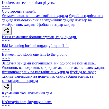
Lookers-on see more than players.
* * *
Co стороны видней.
#самимийлик ва носамимийлик ҳақида
#одоб ва одобсизлик
ҳақида
#жамоатчилик ва худбинлик ҳақида
#меъёр ва
меъёрсизлик ҳақида
#фойда ва зарар ҳақида
Икки кеманинг бошини тутган, ғарқ бўлади.
* * *
Ikki kemaning boshini tutgan, g‘arq bo‘ladi.
* * *
Between two stools one falls to the ground.
* * *
3a двумя зайцами погонишься, ни одного не поймаешь..
#донолик ва нодонлик ҳақида
#имкон ва имконсизлик ҳақида
#тажрибакорлик ва калтабинлик ҳақида
#фойда ва зарар
ҳақида
#эпчиллик ва ношудлик ҳақида
#дангасалик ва
калтафаҳмлик ҳақида
Кўрмайин ҳам, куймайин ҳам.
* * *
Koʼrmayin ham, kuymayin ham.
* * *