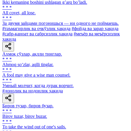
Ikki kemaning boshini ushlagan gʼarq boʼladi.
* * *
All covet, all lose.
* * *
За двумя зайцами погонишься — ни одного не поймаешь.
#таъмагирлик ва очкўзлик ҳақида
#фойда ва зарар ҳақида
#сабр-қаноат ва сабрсизлик ҳақида
#меъёр ва меъёрсизлик
ҳақида
Аҳмоқ сўзлар, ақлли тинглар.
* * *
Ahmoq so‘zlar, aqlli tinglar.
* * *
A fool may give a wise man counsel.
* * *
Умный молчит, когда дурак ворчит.
#донолик ва нодонлик ҳақида
Биров тузар, биров бузар.
* * *
Birov tuzar, birov buzar.
* * *
To take the wind out of one's sails.