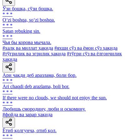
Ўзи бошқа, сўзи бошқа.
* * *
O‘zi boshqa, so‘zi boshqa.
* * *
Satan rebuking sin.
* * *
Чья бы корова мычала.
#халқ ва миллат ҳақида
#яхши сўз ва ёмон сўз ҳақида
#тўғрилик ва эгрилик ҳақида
#тўғри сўз ва ёлғончилик
ҳақида
Ари чақди деб аразлама, боли бор.
* * *
Аri chaqdi deb arazlama, boli bor.
* * *
If there were no clouds, we should not enjoy the sun.
* * *
Любишь смородину, люби и оскомину.
#фойда ва зарар ҳақида
Ётиб қолгунча, отиб қол.
* * *