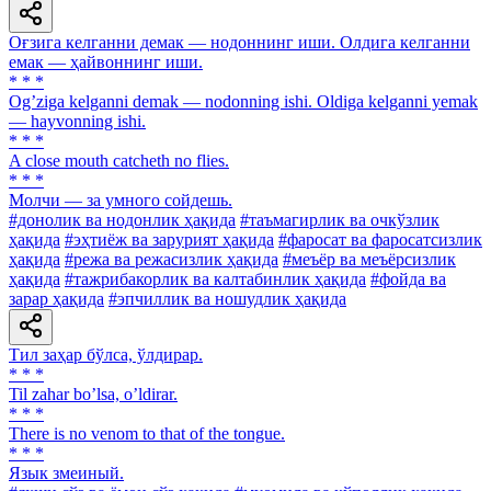
Оғзига келганни демак — нодоннинг иши. Олдига келганни
емак — ҳайвоннинг иши.
* * *
Ogʼziga kelganni demak — nodonning ishi. Oldiga kelganni yemak
— hayvonning ishi.
* * *
A close mouth catcheth no flies.
* * *
Молчи — за умного сойдешь.
#донолик ва нодонлик ҳақида
#таъмагирлик ва очкўзлик
ҳақида
#эҳтиёж ва зарурият ҳақида
#фаросат ва фаросатсизлик
ҳақида
#режа ва режасизлик ҳақида
#меъёр ва меъёрсизлик
ҳақида
#тажрибакорлик ва калтабинлик ҳақида
#фойда ва
зарар ҳақида
#эпчиллик ва ношудлик ҳақида
Тил заҳар бўлса, ўлдирар.
* * *
Til zahar boʼlsa, oʼldirar.
* * *
There is no venom to that of the tongue.
* * *
Язык змеиный.