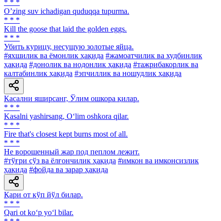
* * *
Oʼzing suv ichadigan quduqqa tupurma.
* * *
Kill the goose that laid the golden eggs.
* * *
Убить курицу, несущую золотые яйца.
#яхшилик ва ёмонлик ҳақида
#жамоатчилик ва худбинлик
ҳақида
#донолик ва нодонлик ҳақида
#тажрибакорлик ва
калтабинлик ҳақида
#эпчиллик ва ношудлик ҳақида
Касални яширсанг, Ўлим ошкора қилар.
* * *
Kasalni yashirsang, O‘lim oshkora qilar.
* * *
Fire that's closest kept burns most of all.
* * *
He ворошенный жар под пеплом лежит.
#тўғри сўз ва ёлғончилик ҳақида
#имкон ва имконсизлик
ҳақида
#фойда ва зарар ҳақида
Қари от кўп йўл билар.
* * *
Qari ot ko‘p yo‘l bilar.