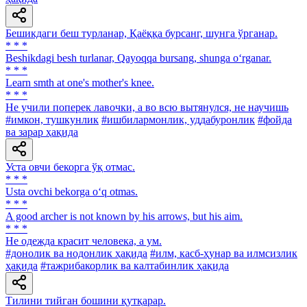
Бешикдаги беш турланар, Қаёққа бурсанг, шунга ўрганар.
* * *
Beshikdagi besh turlanar, Qayoqqa bursang, shunga o‘rganar.
* * *
Learn smth at one's mother's knee.
* * *
Не учили поперек лавочки, а во всю вытянулся, не научишь
#имкон, тушкунлик
#ишбилармонлик, уддабуронлик
#фойда
ва зарар ҳақида
Уста овчи бекорга ўқ отмас.
* * *
Usta ovchi bekorga o‘q otmas.
* * *
A good archer is not known by his arrows, but his aim.
* * *
He одежда красит человека, а ум.
#донолик ва нодонлик ҳақида
#илм, касб-ҳунар ва илмсизлик
ҳақида
#тажрибакорлик ва калтабинлик ҳақида
Тилини тийган бошини қутқарар.