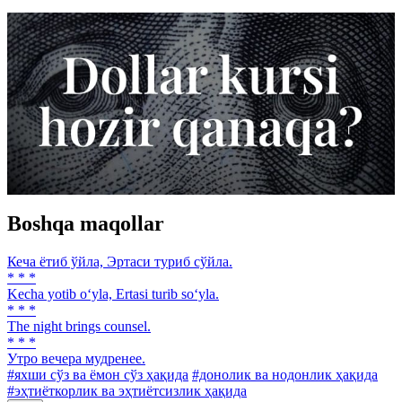
Boshqa maqollar
Кеча ётиб ўйла, Эртаси туриб сўйла.
* * *
Kecha yotib o‘yla, Ertasi turib so‘yla.
* * *
The night brings counsel.
* * *
Утро вечера мудренее.
#яхши сўз ва ёмон сўз ҳақида
#донолик ва нодонлик ҳақида
#эҳтиёткорлик ва эҳтиётсизлик ҳақида