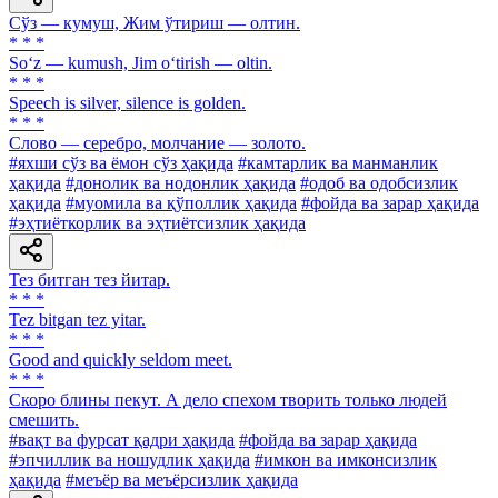
Сўз — кумуш, Жим ўтириш — олтин.
* * *
So‘z — kumush, Jim o‘tirish — oltin.
* * *
Speech is silver, silence is golden.
* * *
Слово — серебро, молчание — золото.
#яхши сўз ва ёмон сўз ҳақида
#камтарлик ва манманлик
ҳақида
#донолик ва нодонлик ҳақида
#одоб ва одобсизлик
ҳақида
#муомила ва қўполлик ҳақида
#фойда ва зарар ҳақида
#эҳтиёткорлик ва эҳтиётсизлик ҳақида
Тез битган тез йитар.
* * *
Tez bitgan tez yitar.
* * *
Good and quickly seldom meet.
* * *
Скоро блины пекут. А дело спехом творить только людей
смешить.
#вақт ва фурсат қадри ҳақида
#фойда ва зарар ҳақида
#эпчиллик ва ношудлик ҳақида
#имкон ва имконсизлик
ҳақида
#меъёр ва меъёрсизлик ҳақида