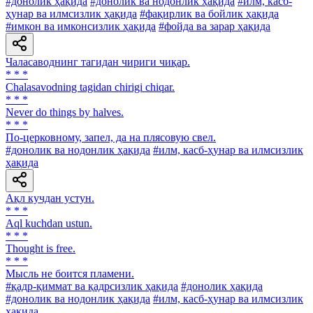
#донолик ҳақида
#донолик ва нодонлик ҳақида
#илм, касб-
ҳунар ва илмсизлик ҳақида
#фақирлик ва бойлик ҳақида
#имкон ва имконсизлик ҳақида
#фойда ва зарар ҳақида
Чаласаводнинг тагидан чириги чиқар.
* * *
Chalasavodning tagidan chirigi chiqar.
* * *
Never do things by halves.
* * *
По-церковному, запел, да на плясовую свел.
#донолик ва нодонлик ҳақида
#илм, касб-ҳунар ва илмсизлик
ҳақида
Ақл кучдан устун.
* * *
Aql kuchdan ustun.
* * *
Thought is free.
* * *
Мысль не боится пламени.
#қадр-қиммат ва қадрсизлик ҳақида
#донолик ҳақида
#донолик ва нодонлик ҳақида
#илм, касб-ҳунар ва илмсизлик
ҳақида