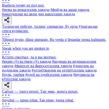
* * *
Выбить почву из под ног.
#режа ва режасизлик ҳақида
#фойда ва зарар ҳақида
#амалдорлар ва авом дин вакиллари ҳақида
Тилингни тийгин, тилинг синмасин, Бу ерда ўтирганлар
сенга кулмасин.
* * *
Tilingni tiygin, tiling sinmasin, Bu yerda oʼtirganlar senga kulmasin.
* * *
Speak when you are spoken to
* * *
Кстати смолчал, да и вы молчал.
#яхши сўз ва ёмон сўз ҳақида
#андиша ва андишасизлик
ҳақида
#фаросат ва фаросатсизлик ҳақида
#донолик ва
нодонлик ҳақида
#эҳтиёткорлик ва эҳтиётсизлик ҳақида
#хулқ, тарбия
#одоб ва одобсизлик ҳақида
#муомила ва
қўполлик ҳақида
Саёҳат — танга роҳат. Тан эмас, жонга роҳат.
* * *
Sayohat — tanga rohat. Tan emas, jonga rohat.
* * *
Variety is pleasing.