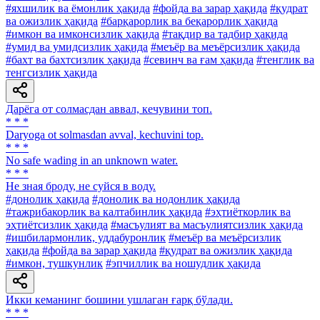
#яхшилик ва ёмонлик ҳақида
#фойда ва зарар ҳақида
#қудрат
ва ожизлик ҳақида
#барқарорлик ва беқарорлик ҳақида
#имкон ва имконсизлик ҳақида
#тақдир ва тадбир ҳақида
#умид ва умидсизлик ҳақида
#меъёр ва меъёрсизлик ҳақида
#бахт ва бахтсизлик ҳақида
#севинч ва ғам ҳақида
#тенглик ва
тенгсизлик ҳақида
Дарёга от солмасдан аввал, кечувини топ.
* * *
Daryoga ot solmasdan avval, kechuvini top.
* * *
No safe wading in an unknown water.
* * *
He зная броду, не суйся в воду.
#донолик ҳақида
#донолик ва нодонлик ҳақида
#тажрибакорлик ва калтабинлик ҳақида
#эҳтиёткорлик ва
эҳтиётсизлик ҳақида
#масъулият ва масъулиятсизлик ҳақида
#ишбилармонлик, уддабуронлик
#меъёр ва меъёрсизлик
ҳақида
#фойда ва зарар ҳақида
#қудрат ва ожизлик ҳақида
#имкон, тушкунлик
#эпчиллик ва ношудлик ҳақида
Икки кеманинг бошини ушлаган ғарқ бўлади.
* * *