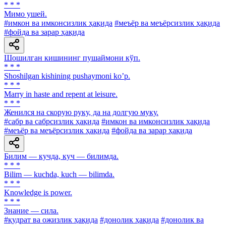
* * *
Мимо ушей.
#имкон ва имконсизлик ҳақида
#меъёр ва меъёрсизлик ҳақида
#фойда ва зарар ҳақида
Шошилган кишининг пушаймони кўп.
* * *
Shoshilgan kishining pushaymoni koʼp.
* * *
Marry in haste and repent at leisure.
* * *
Женился на скорую руку, да на долгую муку.
#сабр ва сабрсизлик ҳақида
#имкон ва имконсизлик ҳақида
#меъёр ва меъёрсизлик ҳақида
#фойда ва зарар ҳақида
Билим — кучда, куч — билимда.
* * *
Bilim — kuchda, kuch — bilimda.
* * *
Knowledge is power.
* * *
Знание — сила.
#қудрат ва ожизлик ҳақида
#донолик ҳақида
#донолик ва