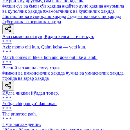
He рой яму другому, сам в нее попадешь.
#яхши сўз ва ёмон сўз ҳақида
#қайтар дунё ҳақида
#муомила
ва қўполлик ҳақида
#жамоатчилик ва худбинлик ҳақида
#ботирлик ва қўрқоқлик ҳақида
#қудрат ва ожизлик ҳақида
#тўғрилик ва эгрилик ҳақида
Азиз момо олти кун, Қаҳри келса — етти кун.
* * *
Aziz momo olti kun, Qahri kelsa — yetti kun.
* * *
March comes in like a lion and goes out like a lamb.
* * *
Весной и заяц на слуху ходит.
#имкон ва имконсизлик ҳақида
#умид ва умидсизлик ҳақида
#фойда ва зарар ҳақида
Йўлга чиққан йўлдан топар.
* * *
Yo‘lga chiqqan yo‘ldan topar.
* * *
The primrose path.
* * *
Путь наслаждений.
#йўл ва йўлдош ҳақида
#режа ва режасизлик ҳақида