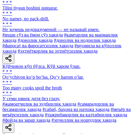
* * *
Tilini tiygan boshini qutqarar.
* * *
No names, no pack-drill.
* * *
He хочешь недоразумений — не называй имен.
#яхши сўз ва ёмон сўз ҳақида
#камтарлик ва манманлик
ҳақида
#донолик ҳақида
#донолик ва нодонлик ҳақида
#фаросат ва фаросатсизлик ҳақида
#муомила ва қўполлик
ҳақида
#эҳтиёткорлик ва эҳтиётсизлик ҳақида
Қўйчивон кўп бўлса. Қўй ҳаром ўлар.
* * *
Qo‘ychivon ko‘p bo‘lsa. Qo‘y harom o‘lar.
* * *
Too many cooks spoil the broth
* * *
У семи нянек дитя без глазу.
#жамоатчилик ва худбинлик ҳақида
#самарадорлик ва
бесамарлик ҳақида
#сабаб, баҳона ва натижа ҳақида
#меъёр ва
меъёрсизлик ҳақида
#тажрибакорлик ва калтабинлик ҳақида
#фойда ва зарар ҳақида
#эпчиллик ва ношудлик ҳақида