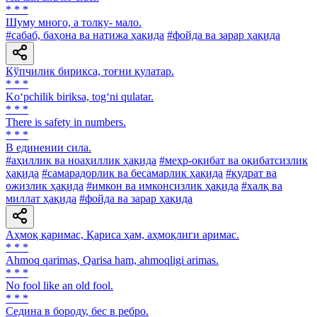
* * *
Шуму много, а толку- мало.
#сабаб, баҳона ва натижа ҳақида
#фойда ва зарар ҳақида
Кўпчилик бирикса, тоғни қулатар.
* * *
Ko‘pchilik biriksa, tog‘ni qulatar.
* * *
There is safety in numbers.
* * *
В единении сила.
#аҳиллик ва ноаҳиллик ҳақида
#меҳр-оқибат ва оқибатсизлик
ҳақида
#самарадорлик ва бесамарлик ҳақида
#қудрат ва
ожизлик ҳақида
#имкон ва имконсизлик ҳақида
#халқ ва
миллат ҳақида
#фойда ва зарар ҳақида
Аҳмоқ қаримас, Қариса ҳам, аҳмоқлиги аримас.
* * *
Аhmoq qarimas, Qarisa ham, ahmoqligi arimas.
* * *
No fool like an old fool.
* * *
Седина в бороду, бес в ребро.