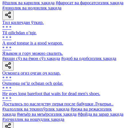
#ёшлик ва қарилик ҳақида
#фаросат ва фаросатсизлик ҳақида
#донолик ва нодонлик ҳақида
Тил қиличдан ўткир.
* * *
Til qilichdan oʼtqir.
* * *
A good tongue is a good weapon.
* * *
Языком и гору можно свалить.
#яхши сўз ва ёмон сўз ҳақида
#одоб ва одобсизлик ҳақида
Осмонга оғиз очган оч қолар.
* * *
Osmonga og‘iz ochgan och qolar.
* * *
Не goes long barefoot that waits for dead men's shoes.
* * *
Достались по наследству перья после бабушки Лукерьи..
#ҳалоллик ва текинхўрлик ҳақида
#режа ва режасизлик
ҳақида
#меъёр ва меъёрсизлик ҳақида
#фойда ва зарар ҳақида
#эпчиллик ва ношудлик ҳақида