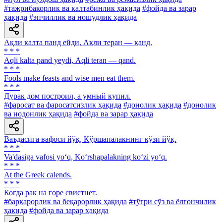
#тажрибакорлик ва калтабинлик ҳақида
#фойда ва зарар
ҳақида
#эпчиллик ва ношудлик ҳақида
Ақли калта панд ейди, Ақли теран — қанд.
* * *
Аqli kalta pand yeydi, Аqli teran — qand.
* * *
Fools make feasts and wise men eat them.
* * *
Дурак дом построил, а умный купил.
#фаросат ва фаросатсизлик ҳақида
#донолик ҳақида
#донолик
ва нодонлик ҳақида
#фойда ва зарар ҳақида
Ваъдасига вафоси йўқ, Кўршапалакнинг кўзи йўқ.
* * *
Va'dasiga vafosi yo‘q, Ko‘rshapalakning ko‘zi yo‘q.
* * *
At the Greek calends.
* * *
Когда рак на горе свистнет.
#барқарорлик ва беқарорлик ҳақида
#тўғри сўз ва ёлғончилик
ҳақида
#фойда ва зарар ҳақида