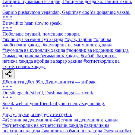
Гапириб пушаймон егандан, Гапирмай доғда қолганинг яхши.
* * *
Gapirib pushaymon yegandan, Gapirmay dogʼda qolganing yaxshi.
* * *
Be swift to hear, slow to speak.
* * *
Побольше слушай, поменьше говори.
#яхши сўз ва ёмон сўз ҳақида
#хулқ, тарбия
#одоб ва
одобсизлик ҳақида
#камтарлик ва манманлик ҳақида
#муомила ва қўполлик ҳақида
#донолик ва нодонлик ҳақида
#самарадорлик ва бесамарлик ҳақида
#сабаб, баҳона ва
натижа ҳақида
#фойда ва зарар ҳақида
#эҳтиёткорлик ва
эҳтиётсизлик ҳақида
Дўстингга дўст бўл, Душманингга — зийрак.
* * *
Do‘stingga do‘st bo‘l, Dushmaningga — ziyrak.
* * *
Speak well of your friend, ol your enemy say nothing.
* * *
Другу дружи, а недругу не груби.
#дўстлик ва душманлик
#дўстлик ва душманлик ҳақида
#эҳтиёткорлик ва эҳтиётсизлик ҳақида
#аҳиллик ва
ноаҳиллик ҳақида
#яхшилик ва ёмонлик ҳақида
#меҳр-оқибат