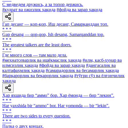
С медведем дружись, а за топор держись.
#қудрат ва ожизлик ҳақида
#фойда ва зарар ҳақида
Гап десанг — қоп-қоп, Иш десанг, Самарқанддан топ.
* * *
Gap desang — qop-qop, Ish desang, Samarqanddan top.
* * *
The greatest talkers are the least doers.
* * *
Где много слов — там мало дела.
#меҳнатсеварлик ва ишёқмаслик ҳақида
#илм, касб-ҳунар ва
илмсизлик ҳақида
#фойда ва зарар ҳақида
#дангасалик ва
калтафаҳмлик ҳақида
#самарадорлик ва бесамарлик ҳақида
#барқарорлик ва беқарорлик ҳақида
#тўғри сўз ва ёлғончилик
ҳақида
Ҳар яхшида бир “аммо” бор. Ҳар ёмонда — бир “лекин”.
* * *
Har yaxshida bir “ammo” bor. Har yomonda — bir “lekin”.
* * *
There are two sides to every question.
* * *
Палка о двух концах.