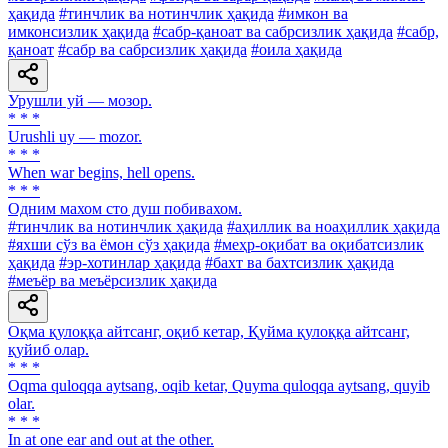
ҳақида
#тинчлик ва нотинчлик ҳақида
#имкон ва
имконсизлик ҳақида
#сабр-қаноат ва сабрсизлик ҳақида
#сабр,
қаноат
#сабр ва сабрсизлик ҳақида
#оила ҳақида
Урушли уй — мозор.
* * *
Urushli uy — mozor.
* * *
When war begins, hell opens.
* * *
Одним махом сто душ побивахом.
#тинчлик ва нотинчлик ҳақида
#аҳиллик ва ноаҳиллик ҳақида
#яхши сўз ва ёмон сўз ҳақида
#меҳр-оқибат ва оқибатсизлик
ҳақида
#эр-хотинлар ҳақида
#бахт ва бахтсизлик ҳақида
#меъёр ва меъёрсизлик ҳақида
Оқма қулоққа айтсанг, оқиб кетар, Қуйма қулоққа айтсанг,
қуйиб олар.
* * *
Oqma quloqqa aytsang, oqib ketar, Quyma quloqqa aytsang, quyib
olar.
* * *
In at one ear and out at the other.