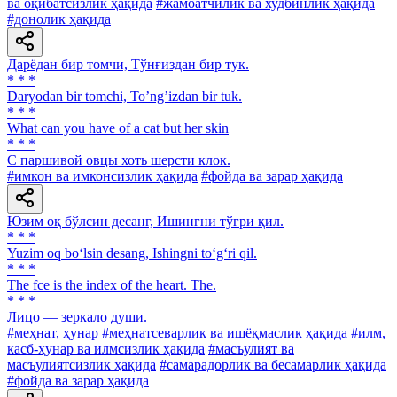
ва оқибатсизлик ҳақида
#жамоатчилик ва худбинлик ҳақида
#донолик ҳақида
Дарёдан бир томчи, Тўнғиздан бир тук.
* * *
Daryodan bir tomchi, Toʼngʼizdan bir tuk.
* * *
What can you have of a cat but her skin
* * *
С паршивой овцы хоть шерсти клок.
#имкон ва имконсизлик ҳақида
#фойда ва зарар ҳақида
Юзим оқ бўлсин десанг, Ишингни тўғри қил.
* * *
Yuzim oq bo‘lsin desang, Ishingni to‘g‘ri qil.
* * *
The fce is the index of the heart. The.
* * *
Лицо — зеркало души.
#меҳнат, ҳунар
#меҳнатсеварлик ва ишёқмаслик ҳақида
#илм,
касб-ҳунар ва илмсизлик ҳақида
#масъулият ва
масъулиятсизлик ҳақида
#самарадорлик ва бесамарлик ҳақида
#фойда ва зарар ҳақида