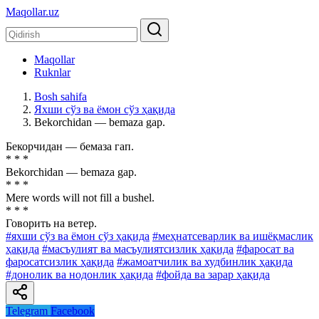
Maqollar.uz
Maqollar
Ruknlar
Bosh sahifa
Яхши сўз ва ёмон сўз ҳақида
Bekorchidan — bemaza gap.
Бекорчидан — бемаза гап.
* * *
Bekorchidan — bemaza gap.
* * *
Mere words will not fill a bushel.
* * *
Говорить на ветер.
#яхши сўз ва ёмон сўз ҳақида
#меҳнатсеварлик ва ишёқмаслик
ҳақида
#масъулият ва масъулиятсизлик ҳақида
#фаросат ва
фаросатсизлик ҳақида
#жамоатчилик ва худбинлик ҳақида
#донолик ва нодонлик ҳақида
#фойда ва зарар ҳақида
Telegram
Facebook