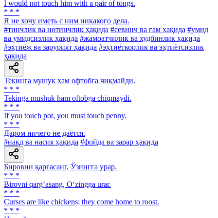
I would not touch him with a pair of tongs.
* * *
Я не хочу иметь с ним никакого дела.
#тинчлик ва нотинчлик ҳақида
#севинч ва ғам ҳақида
#умид
ва умидсизлик ҳақида
#жамоатчилик ва худбинлик ҳақида
#эҳтиёж ва зарурият ҳақида
#эҳтиёткорлик ва эҳтиётсизлик
ҳақида
Текинга мушук ҳам офтобга чиқмайди.
* * *
Tekinga mushuk ham oftobga chiqmaydi.
* * *
If you touch pot, you must touch penny.
* * *
Даром ничего не даётся.
#нақд ва насия ҳақида
#фойда ва зарар ҳақида
Бировни қарғасанг, Ўзингга урар.
* * *
Birovni qarg‘asang, O‘zingga urar.
* * *
Curses are like chickens; they come home to roost.
* * *