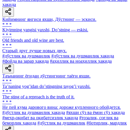
ҳақида
Кийимнинг янгиси яхши, Дўстнинг — эскиси.
* * *
Kiyimning yangisi yaxshi, Doʼstning — eskisi.
* * *
Old friends and old wine are best.
* * *
Старый друг лучше новых двух.
#дўстлик ва душманлик
#дўстлик ва душманлик ҳақида
#фойда ва зарар ҳақида
#аҳиллик ва ноаҳиллик ҳақида
Таънанинг ёғидан дўстингнинг таёғи яхши.
* * *
Taʼnaning yogʼidan doʼstingning tayogʼi yaxshi.
* * *
The sting оf a reproach is the truth of it.
* * *
He пей кума дарового вина: дороже купленного обойдется.
#дўстлик ва душманлик ҳақида
#яхши сўз ва ёмон сўз ҳақида
#меҳр-оқибат ва оқибатсизлик ҳақида
#тозалик, соғлик ва
беморлик ҳақида
#дўстлик ва душманлик
#ботирлик, мардлик