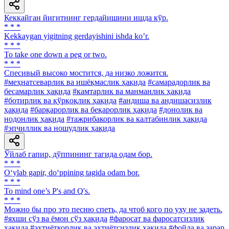
Кеккайган йигитнинг гердайишини ишда кўр.
* * *
Kekkaygan yigitning gerdayishini ishda koʼr.
* * *
To take one down a peg or two.
* * *
Спесивый высоко мостится, да низко ложится.
#меҳнатсеварлик ва ишёқмаслик ҳақида
#самарадорлик ва
бесамарлик ҳақида
#камтарлик ва манманлик ҳақида
#ботирлик ва қўрқоқлик ҳақида
#андиша ва андишасизлик
ҳақида
#барқарорлик ва беқарорлик ҳақида
#донолик ва
нодонлик ҳақида
#тажрибакорлик ва калтабинлик ҳақида
#эпчиллик ва ношудлик ҳақида
Ўйлаб гапир, дўппининг тагида одам бор.
* * *
O‘ylab gapir, do‘ppining tagida odam bor.
* * *
To mind one’s P's and Q's.
* * *
Можно бы про это песню спеть, да чтоб кого по уху не задеть.
#яхши сўз ва ёмон сўз ҳақида
#фаросат ва фаросатсизлик
ҳақида
#эҳтиёткорлик ва эҳтиётсизлик ҳақида
#фойда ва зарар