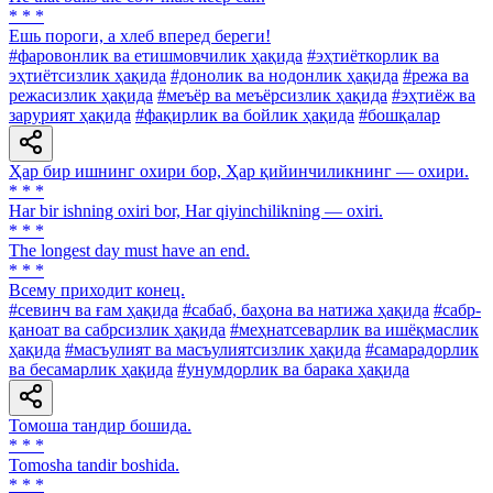
* * *
Ешь пороги, а хлеб вперед береги!
#фаровонлик ва етишмовчилик ҳақида
#эҳтиёткорлик ва
эҳтиётсизлик ҳақида
#донолик ва нодонлик ҳақида
#режа ва
режасизлик ҳақида
#меъёр ва меъёрсизлик ҳақида
#эҳтиёж ва
зарурият ҳақида
#фақирлик ва бойлик ҳақида
#бошқалар
Ҳар бир ишнинг охири бор, Ҳар қийинчиликнинг — охири.
* * *
Har bir ishning oxiri bor, Har qiyinchilikning — oxiri.
* * *
The longest day must have an end.
* * *
Всему приходит конец.
#севинч ва ғам ҳақида
#сабаб, баҳона ва натижа ҳақида
#сабр-
қаноат ва сабрсизлик ҳақида
#меҳнатсеварлик ва ишёқмаслик
ҳақида
#масъулият ва масъулиятсизлик ҳақида
#самарадорлик
ва бесамарлик ҳақида
#унумдорлик ва барака ҳақида
Томоша тандир бошида.
* * *
Tomosha tandir boshida.
* * *