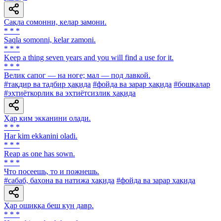
Сақла сомонни, келар замони.
* * *
Saqla somonni, kelar zamoni.
* * *
Keep a thing seven years and you will find a use for it.
* * *
Велик сапог — на ноге; мал — под лавкой.
#тақдир ва тадбир ҳақида
#фойда ва зарар ҳақида
#бошқалар
#эҳтиёткорлик ва эҳтиётсизлик ҳақида
Ҳар ким экканини олади.
* * *
Har kim ekkanini oladi.
* * *
Reap as one has sown.
* * *
Что посеешь, то и пожнешь.
#сабаб, баҳона ва натижа ҳақида
#фойда ва зарар ҳақида
Ҳар ошиққа беш кун давр.
* * *