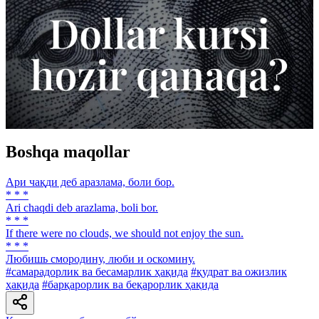
Boshqa maqollar
Ари чақди деб аразлама, боли бор.
* * *
Ari chaqdi deb arazlama, boli bor.
* * *
If there were no clouds, we should not enjoy the sun.
* * *
Любишь смородину, люби и оскомину.
#самарадорлик ва бесамарлик ҳақида
#қудрат ва ожизлик
ҳақида
#барқарорлик ва беқарорлик ҳақида