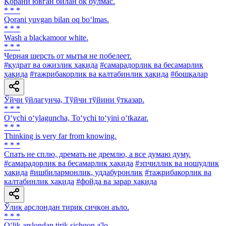
Қорани ювган билан оқ бўлмас.
* * *
Qorani yuvgan bilan oq bo‘lmas.
* * *
Wash a blackamoor white.
* * *
Черная шерсть от мытья не побелеет.
#қудрат ва ожизлик ҳақида
#самарадорлик ва бесамарлик
ҳақида
#тажрибакорлик ва калтабинлик ҳақида
#бошқалар
Ўйчи ўйлагунча, Тўйчи тўйини ўтказар.
* * *
O‘ychi o‘ylaguncha, To‘ychi to‘yini o‘tkazar.
* * *
Thinking is very far from knowing.
* * *
Спать не сплю, дремать не дремлю, а все думаю думу.
#самарадорлик ва бесамарлик ҳақида
#эпчиллик ва ношудлик
ҳақида
#ишбилармонлик, уддабуронлик
#тажрибакорлик ва
калтабинлик ҳақида
#фойда ва зарар ҳақида
Ўлик арслондан тирик сичқон аъло.
* * *
O‘lik arslondan tirik sichqon a'lo.