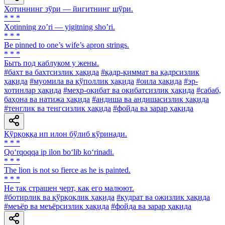
Хотиннинг зўри — йигитнинг шўри.
* * *
Xotinning zoʼri — yigitning shoʼri.
* * *
Be pinned to one’s wife’s apron strings.
* * *
Быть под каблуком у жены.
#бахт ва бахтсизлик ҳақида
#қадр-қиммат ва қадрсизлик
ҳақида
#муомила ва қўполлик ҳақида
#оила ҳақида
#эр-
хотинлар ҳақида
#меҳр-оқибат ва оқибатсизлик ҳақида
#сабаб,
баҳона ва натижа ҳақида
#андиша ва андишасизлик ҳақида
#тенглик ва тенгсизлик ҳақида
#фойда ва зарар ҳақида
Қўрқоққа ип илон бўлиб кўринади.
* * *
Qo‘rqoqqa ip ilon bo‘lib ko‘rinadi.
* * *
The lion is not so fierce as he is painted.
* * *
He так страшен черт, как его малюют.
#ботирлик ва қўрқоқлик ҳақида
#қудрат ва ожизлик ҳақида
#меъёр ва меъёрсизлик ҳақида
#фойда ва зарар ҳақида