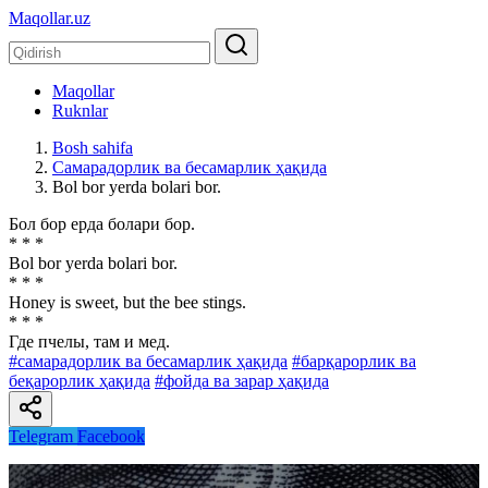
Maqollar.uz
Maqollar
Ruknlar
Bosh sahifa
Самарадорлик ва бесамарлик ҳақида
Bol bor yerda bolari bor.
Бол бор ерда болари бор.
* * *
Bol bor yerda bolari bor.
* * *
Honey is sweet, but the bee stings.
* * *
Где пчелы, там и мед.
#самарадорлик ва бесамарлик ҳақида
#барқарорлик ва
беқарорлик ҳақида
#фойда ва зарар ҳақида
Telegram
Facebook