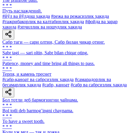
The primrose path.
* * *
Путь наслаждений.
#йўл ва йўлдош ҳақида
#режа ва режасизлик ҳақида
#тажрибакорлик ва калтабинлик ҳақида
#фойда ва зарар
ҳақида
#эпчиллик ва ношудлик ҳақида
Сабр таги — сари олтин, Сабр билан чиқар отинг.
* * *
Sabr tagi — sari oltin, Sabr bilan chiqar oting.
* * *
Patience, money and time bring all things to pass.
* * *
Терпя, и камень треснет
#сабр-қаноат ва сабрсизлик ҳақида
#самарадорлик ва
бесамарлик ҳақида
#сабр, қаноат
#сабр ва сабрсизлик ҳақида
Бол тотли деб бармоғингни чайнама.
* * *
Bol totli deb barmogʼingni chaynama.
* * *
To have a sweet tooth.
* * *
Коли уж мед — так и ложка.