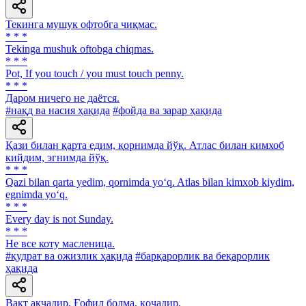
Текинга мушук офтобга чиқмас.
* * *
Tekinga mushuk oftobga chiqmas.
* * *
Pot, If you touch / you must touch penny.
* * *
Даром ничего не даётся.
#нақд ва насия ҳақида
#фойда ва зарар ҳақида
Қази билан қарта едим, қорнимда йўқ. Атлас билан кимхоб
кийдим, эгнимда йўқ.
* * *
Qazi bilan qarta yedim, qornimda yo‘q. Atlas bilan kimxob kiydim,
egnimda yo‘q.
* * *
Every day is not Sunday.
* * *
He все коту масленица.
#қудрат ва ожизлик ҳақида
#барқарорлик ва беқарорлик
ҳақида
Вақт ақчадир, Ғофил болма, қочадир.