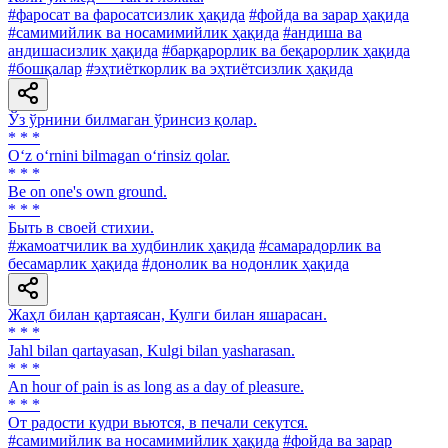
#фаросат ва фаросатсизлик ҳақида
#фойда ва зарар ҳақида
#самимийлик ва носамимийлик ҳақида
#андиша ва
андишасизлик ҳақида
#барқарорлик ва беқарорлик ҳақида
#бошқалар
#эҳтиёткорлик ва эҳтиётсизлик ҳақида
Ўз ўрнини билмаган ўринсиз қолар.
* * *
O‘z o‘rnini bilmagan o‘rinsiz qolar.
* * *
Be on one's own ground.
* * *
Быть в своей стихии.
#жамоатчилик ва худбинлик ҳақида
#самарадорлик ва
бесамарлик ҳақида
#донолик ва нодонлик ҳақида
Жаҳл билан қартаясан, Кулги билан яшарасан.
* * *
Jahl bilan qartayasan, Kulgi bilan yasharasan.
* * *
An hour of pain is as long as a day of pleasure.
* * *
От радости кудри вьются, в печали секутся.
#самимийлик ва носамимийлик ҳақида
#фойда ва зарар