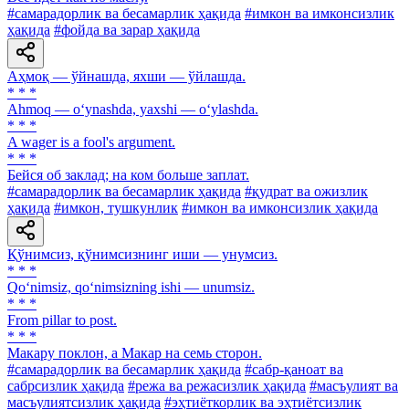
#самарадорлик ва бесамарлик ҳақида
#имкон ва имконсизлик
ҳақида
#фойда ва зарар ҳақида
Аҳмоқ — ўйнашда, яхши — ўйлашда.
* * *
Ahmoq — o‘ynashda, yaxshi — o‘ylashda.
* * *
A wager is a fool's argument.
* * *
Бейся об заклад; на ком больше заплат.
#самарадорлик ва бесамарлик ҳақида
#қудрат ва ожизлик
ҳақида
#имкон, тушкунлик
#имкон ва имконсизлик ҳақида
Қўнимсиз, қўнимсизнинг иши — унумсиз.
* * *
Qo‘nimsiz, qo‘nimsizning ishi — unumsiz.
* * *
From pillar to post.
* * *
Макару поклон, а Макар на семь сторон.
#самарадорлик ва бесамарлик ҳақида
#сабр-қаноат ва
сабрсизлик ҳақида
#режа ва режасизлик ҳақида
#масъулият ва
масъулиятсизлик ҳақида
#эҳтиёткорлик ва эҳтиётсизлик