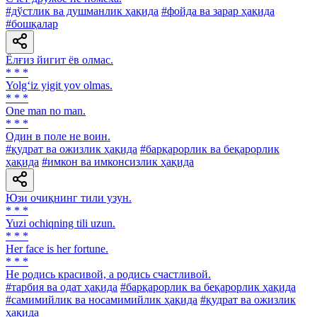
#дўстлик ва душманлик ҳақида
#фойда ва зарар ҳақида
#бошқалар
Ёлғиз йигит ёв олмас.
* * *
Yolg‘iz yigit yov olmas.
* * *
One man no man.
* * *
Один в поле не воин.
#қудрат ва ожизлик ҳақида
#барқарорлик ва беқарорлик
ҳақида
#имкон ва имконсизлик ҳақида
Юзи очиқнинг тили узун.
* * *
Yuzi ochiqning tili uzun.
* * *
Her face is her fortune.
* * *
He родись красивой, а родись счастливой.
#тарбия ва одат ҳақида
#барқарорлик ва беқарорлик ҳақида
#самимийлик ва носамимийлик ҳақида
#қудрат ва ожизлик
ҳақида