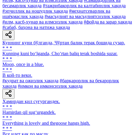
#илм, касб-ҳунар ва илмсизлик ҳақида
#самарадорлик ва
бесамарлик ҳақида
#тажрибакорлик ва калтабинлик ҳақида
#эпчиллик ва ношудлик ҳақида
#меҳнатсеварлик ва
ишёқмаслик ҳақида
#масъулият ва масъулиятсизлик ҳақида
#илм, касб-ҳунар ва илмсизлик ҳақида
#фойда ва зарар ҳақида
#сабаб, баҳона ва натижа ҳақида
Куннинг куни бўлганда, Чўртан балиқ терак бошида сузар.
* * *
Kunning kuni bo‘lganda, Cho‘rtan baliq terak boshida suzar.
* * *
Moon, once in a blue.
* * *
В кой-то веки.
#қудрат ва ожизлик ҳақида
#барқарорлик ва беқарорлик
ҳақида
#имкон ва имконсизлик ҳақида
Ҳамирдан қил суғургандек.
* * *
Hamirdan qil sug‘urgandek.
* * *
Everything is lovely and thegoose hangs high.
* * *
Все идет как по маслу.