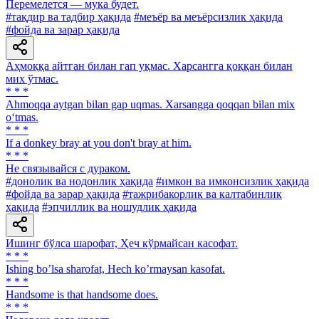
Перемелется — мука будет.
#тақдир ва тадбир ҳақида
#меъёр ва меъёрсизлик ҳақида
#фойда ва зарар ҳақида
Аҳмоққа айтган билан гап уқмас. Харсангга қоққан билан
мих ўтмас.
* * *
Ahmoqqa aytgan bilan gap uqmas. Xarsangga qoqqan bilan mix
o‘tmas.
* * *
If a donkey bray at you don't bray at him.
* * *
He связывайся с дураком.
#донолик ва нодонлик ҳақида
#имкон ва имконсизлик ҳақида
#фойда ва зарар ҳақида
#тажрибакорлик ва калтабинлик
ҳақида
#эпчиллик ва ношудлик ҳақида
Ишинг бўлса шарофат, Ҳеч кўрмайсан касофат.
* * *
Ishing boʼlsa sharofat, Hech koʼrmaysan kasofat.
* * *
Handsome is that handsome does.
* * *