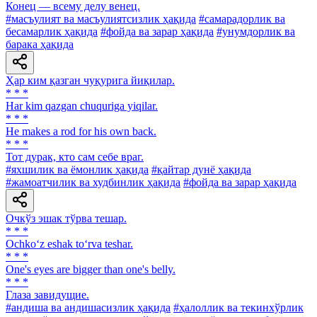
Конец — всему делу венец.
#масъулият ва масъулиятсизлик ҳақида
#самарадорлик ва
бесамарлик ҳақида
#фойда ва зарар ҳақида
#унумдорлик ва
барака ҳақида
Ҳар ким қазган чуқурига йиқилар.
* * *
Har kim qazgan chuquriga yiqilar.
* * *
He makes a rod for his own back.
* * *
Тот дурак, кто сам себе враг.
#яхшилик ва ёмонлик ҳақида
#қайтар дунё ҳақида
#жамоатчилик ва худбинлик ҳақида
#фойда ва зарар ҳақида
Очкўз эшак тўрва тешар.
* * *
Ochko‘z eshak to‘rva teshar.
* * *
One's eyes are bigger than one's belly.
* * *
Глаза завидущие.
#андиша ва андишасизлик ҳақида
#ҳалоллик ва текинхўрлик