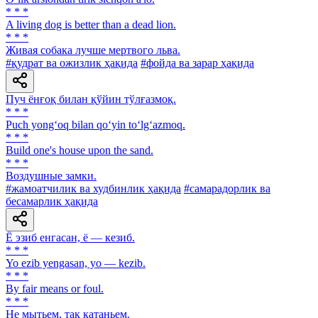
* * *
A living dog is better than a dead lion.
* * *
Живая собака лучше мертвого льва.
#қудрат ва ожизлик ҳақида
#фойда ва зарар ҳақида
Пуч ёнғоқ билан қўйин тўлғазмоқ.
* * *
Puch yong‘oq bilan qo‘yin to‘lg‘azmoq.
* * *
Build one's house upon the sand.
* * *
Воздушные замки.
#жамоатчилик ва худбинлик ҳақида
#самарадорлик ва
бесамарлик ҳақида
Ё эзиб енгасан, ё — кезиб.
* * *
Yo ezib yengasan, yo — kezib.
* * *
By fair means or foul.
* * *
He мытьем, так катаньем.