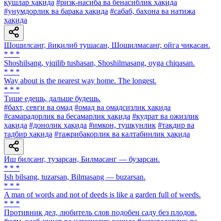
қушлар ҳақида
#ризқ-насиба ва бенасиблик ҳақида
#унумдорлик ва барака ҳақида
#сабаб, баҳона ва натижа
ҳақида
Шошилсанг, йиқилиб тушасан, Шошилмасанг, ойга чиқасан.
* * *
Shoshilsang, yiqilib tushasan, Shoshilmasang, oyga chiqasan.
* * *
Way about is the nearest way home. The longest.
* * *
Тише едешь, дальше будешь.
#бахт, севги ва омад
#омад ва омадсизлик ҳақида
#самарадорлик ва бесамарлик ҳақида
#қудрат ва ожизлик
ҳақида
#донолик ҳақида
#имкон, тушкунлик
#тақдир ва
тадбир ҳақида
#тажрибакорлик ва калтабинлик ҳақида
Иш билсанг, тузарсан, Билмасанг — бузарсан.
* * *
Ish bilsang, tuzarsan, Bilmasang — buzarsan.
* * *
A man of words and not of deeds is like a garden full of weeds.
* * *
Противник дел, любитель слов подобен саду без плодов.