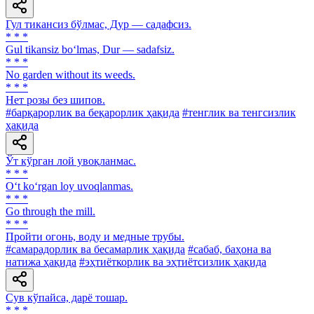
Гул тикансиз бўлмас, Дур — садафсиз.
* * *
Gul tikansiz bo‘lmas, Dur — sadafsiz.
* * *
No garden without its weeds.
* * *
Нет розы без шипов.
#барқарорлик ва беқарорлик ҳақида
#тенглик ва тенгсизлик
ҳақида
Ўт кўрган лой увоқланмас.
* * *
O‘t ko‘rgan loy uvoqlanmas.
* * *
Go through the mill.
* * *
Пройти огонь, воду и медные трубы.
#самарадорлик ва бесамарлик ҳақида
#сабаб, баҳона ва
натижа ҳақида
#эҳтиёткорлик ва эҳтиётсизлик ҳақида
Сув кўпайса, дарё тошар.
* * *