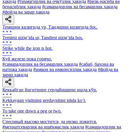
ҳақида
#таъмагирлик ва очкўзлик ҳақида
#ризқ-насиба ва
бенасиблик ҳақида
#самарадорлик ва бесамарлик ҳақида
#фойда ва зарар ҳақида
Темирни қизиғида ур, Тандирни қизиғида бос.
* * *
Temirni qizig‘ida ur, Tandirni qizig‘ida bos.
* * *
Strike while the iron is hot.
* * *
Куй железо пока горячо.
#самарадорлик ва бесамарлик ҳақида
#сабаб, баҳона ва
натижа ҳақида
#имкон ва имконсизлик ҳақида
#фойда ва
зарар ҳақида
Кеккайган йигитнинг гердайишини ишда кўр.
* * *
Kekkaygan yigitning gerdayishini ishda koʼr.
* * *
To take one down a peg or two.
* * *
Спесивый высоко мостится, да низко ложится.
#меҳнатсеварлик ва ишёқмаслик ҳақида
#самарадорлик ва