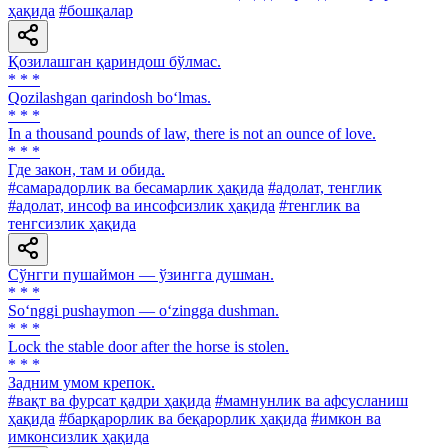
ҳақида
#бошқалар
Қозилашган қариндош бўлмас.
* * *
Qozilashgan qarindosh bo‘lmas.
* * *
In a thousand pounds of law, there is not an ounce of love.
* * *
Где закон, там и обида.
#самарадорлик ва бесамарлик ҳақида
#адолат, тенглик
#адолат, инсоф ва инсофсизлик ҳақида
#тенглик ва
тенгсизлик ҳақида
Сўнгги пушаймон — ўзингга душман.
* * *
So‘nggi pushaymon — o‘zingga dushman.
* * *
Lock the stable door after the horse is stolen.
* * *
Задним умом крепок.
#вақт ва фурсат қадри ҳақида
#мамнунлик ва афсусланиш
ҳақида
#барқарорлик ва беқарорлик ҳақида
#имкон ва
имконсизлик ҳақида