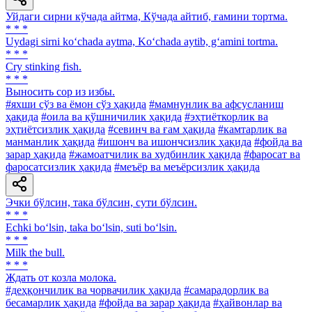
Уйдаги сирни кўчада айтма, Кўчада айтиб, ғамини тортма.
* * *
Uydagi sirni ko‘chada aytma, Ko‘chada aytib, g‘amini tortma.
* * *
Cry stinking fish.
* * *
Выносить cop из избы.
#яхши сўз ва ёмон сўз ҳақида
#мамнунлик ва афсусланиш
ҳақида
#оила ва қўшничилик ҳақида
#эҳтиёткорлик ва
эҳтиётсизлик ҳақида
#севинч ва ғам ҳақида
#камтарлик ва
манманлик ҳақида
#ишонч ва ишончсизлик ҳақида
#фойда ва
зарар ҳақида
#жамоатчилик ва худбинлик ҳақида
#фаросат ва
фаросатсизлик ҳақида
#меъёр ва меъёрсизлик ҳақида
Эчки бўлсин, така бўлсин, сути бўлсин.
* * *
Echki bo‘lsin, taka bo‘lsin, suti bo‘lsin.
* * *
Milk the bull.
* * *
Ждать от козла молока.
#деҳқончилик ва чорвачилик ҳақида
#самарадорлик ва
бесамарлик ҳақида
#фойда ва зарар ҳақида
#ҳайвонлар ва