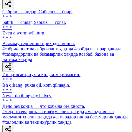
Сабрли — чидар, Сабрсиз — ёнар.
* * *
Sabrli — chidar, Sabrsiz — yonar.
* * *
Even a worm will turn.
* * *
Всякому терпению приходит конец.
#сабр-қаноат ва сабрсизлик ҳақида
#фойда ва зарар ҳақида
#самарадорлик ва бесамарлик ҳақида
#сабаб, баҳона ва
натижа ҳақида
Иш қилсанг, пухта қил, хом қилмагин.
* * *
Ish qilsang, puxta qil, xom qilmagin.
* * *
Never do things by halves.
* * *
Дело без конца — что кобыла без хвоста.
#меҳнатсеварлик ва ишёқмаслик ҳақида
#масъулият ва
масъулиятсизлик ҳақида
#самарадорлик ва бесамарлик ҳақида
#ҳалоллик ва текинхўрлик ҳақида