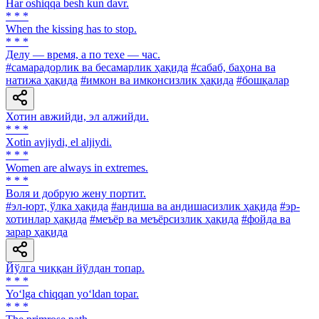
Har oshiqqa besh kun davr.
* * *
When the kissing has to stop.
* * *
Делу — время, а по техе — час.
#самарадорлик ва бесамарлик ҳақида
#сабаб, баҳона ва
натижа ҳақида
#имкон ва имконсизлик ҳақида
#бошқалар
Хотин авжийди, эл алжийди.
* * *
Xotin avjiydi, el aljiydi.
* * *
Women are always in extremes.
* * *
Воля и добрую жену портит.
#эл-юрт, ўлка ҳақида
#андиша ва андишасизлик ҳақида
#эр-
хотинлар ҳақида
#меъёр ва меъёрсизлик ҳақида
#фойда ва
зарар ҳақида
Йўлга чиққан йўлдан топар.
* * *
Yo‘lga chiqqan yo‘ldan topar.
* * *