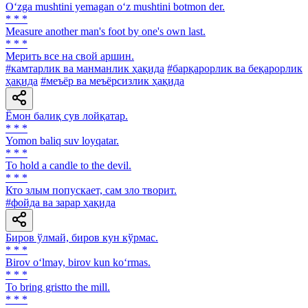
O‘zga mushtini yemagan o‘z mushtini botmon der.
* * *
Measure another man's foot by one's own last.
* * *
Мерить все на свой аршин.
#камтарлик ва манманлик ҳақида
#барқарорлик ва беқарорлик
ҳақида
#меъёр ва меъёрсизлик ҳақида
Ёмон балиқ сув лойқатар.
* * *
Yomon baliq suv loyqatar.
* * *
To hold a candle to the devil.
* * *
Кто злым попускает, сам зло творит.
#фойда ва зарар ҳақида
Биров ўлмай, биров кун кўрмас.
* * *
Birov o‘lmay, birov kun ko‘rmas.
* * *
To bring gristto the mill.
* * *