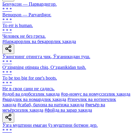
Бенуқсон — Парвардигор.
* * *
Benuqson — Parvardigor.
* * *
To err is human.
* * *
Человек не без греха.
#барқарорлик ва беқарорлик ҳақида
Ўзингнинг отингга чиқ, Ўзганикидан туш.
* * *
O‘zingning otingga chiq, O‘zganikidan tush.
* * *
To be too big for one's boots.
* * *
He в свои сани не садись.
#одоб ва одобсизлик ҳақида
#ор-номус ва номуссизлик ҳақида
#мардлик ва номардлик ҳақида
#тинчлик ва нотинчлик
ҳақида
#сабаб, баҳона ва натижа ҳақида
#меъёр ва
меъёрсизлик ҳақида
#фойда ва зарар ҳақида
Ўзга муштини емаган ўз муштини ботмон дер.
* * *