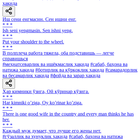
ҳақида
Иш сени енгмасин. Сен ишни енг.
* * *
Ish seni yengmasin. Sen ishni yeng.
* * *
Put your shoulder to the wheel.
* * *
В полплеча работа тяжела, оба подставишь — легче
справишься
#меҳнатсеварлик ва ишёқмаслик ҳақида
#сабаб, баҳона ва
натижа ҳақида
#ботирлик ва қўрқоқлик ҳақида
#самарадорлик
ва бесамарлик ҳақида
#фойда ва зарар ҳақида
Ҳар кимники ўзига, Ой кўринар кўзига.
* * *
Har kimniki oʼziga, Oy koʼrinar koʼziga.
* * *
There is one good wife in the country and every man thinks he has
her.
* * *
Каждый муж думает, что лучше его жены нет.
#гўзаллик ва хунуклик ҳақида
#сабаб, баҳона ва натижа