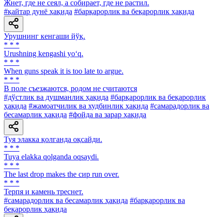
Жнет, где не сеял, а собирает, где не растил.
#қайтар дунё ҳақида
#барқарорлик ва беқарорлик ҳақида
Урушнинг кенгаши йўқ.
* * *
Urushning kengashi yo‘q.
* * *
When guns speak it is too late to argue.
* * *
В поле съезжаются, родом не считаются
#дўстлик ва душманлик ҳақида
#барқарорлик ва беқарорлик
ҳақида
#жамоатчилик ва худбинлик ҳақида
#самарадорлик ва
бесамарлик ҳақида
#фойда ва зарар ҳақида
Туя элакка қолганда оқсайди.
* * *
Tuya elakka qolganda oqsaydi.
* * *
The last drop makes the сир run over.
* * *
Терпя и камень треснет.
#самарадорлик ва бесамарлик ҳақида
#барқарорлик ва
беқарорлик ҳақида