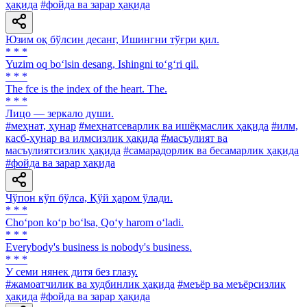
ҳақида
#фойда ва зарар ҳақида
Юзим оқ бўлсин десанг, Ишингни тўғри қил.
* * *
Yuzim oq bo‘lsin desang, Ishingni to‘g‘ri qil.
* * *
The fce is the index of the heart. The.
* * *
Лицо — зеркало души.
#меҳнат, ҳунар
#меҳнатсеварлик ва ишёқмаслик ҳақида
#илм,
касб-ҳунар ва илмсизлик ҳақида
#масъулият ва
масъулиятсизлик ҳақида
#самарадорлик ва бесамарлик ҳақида
#фойда ва зарар ҳақида
Чўпон кўп бўлса, Қўй ҳаром ўлади.
* * *
Cho‘pon ko‘p bo‘lsa, Qo‘y harom o‘ladi.
* * *
Everybody's business is nobody's business.
* * *
У семи нянек дитя без глазу.
#жамоатчилик ва худбинлик ҳақида
#меъёр ва меъёрсизлик
ҳақида
#фойда ва зарар ҳақида