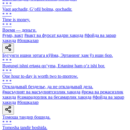
* * *
Vaqt aqchadir, G‘ofil bolma, qochadir.
* * *
Time is money.
* * *
Время — деньги.
#умр, вақт
#вақт ва фурсат қадри ҳақида
#фойда ва зарар
ҳақида
#бошқалар
Бугунги ишни эртага қўйма, Эртанинг ҳам ўз иши бор.
* * *
Bugungi ishni ertaga qo‘yma, Ertaning ham o‘z ishi bor.
* * *
One hour to-day is worth two to-morrow.
* * *
Откладывай безделье, да не откладывай дела.
#масъулият ва масъулиятсизлик ҳақида
#режа ва режасизлик
ҳақида
#самарадорлик ва бесамарлик ҳақида
#фойда ва зарар
ҳақида
#бошқалар
Томоша тандир бошида.
* * *
Tomosha tandir boshida.