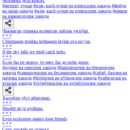
Человека дела красят.
#меҳнат, ҳунар
#илм, касб-ҳунар ва илмсизлик ҳақида
#фойда
ва зарар ҳақида
#илм, касб-ҳунар ва илмсизлик ҳақида
#имкон
ва имконсизлик ҳақида
Чиқмаган теракка келмаган лайлак уя қўяр.
* * *
Chiqmagan terakka kelmagan laylak uya qo‘yar.
* * *
If the sky falls we shall catch larks.
* * *
Если бы не мороз, то овес бы до неба дорос
#қудрат ва ожизлик ҳақида
#барқарорлик ва беқарорлик
ҳақида
#самарадорлик ва бесамарлик ҳақида
#сабаб, баҳона ва
натижа ҳақида
#ботирлик ва қўрқоқлик ҳақида
#ҳайвонлар ва
қушлар ҳақида
#эҳтиёткорлик ва эҳтиётсизлик ҳақида
Ҳисобли дўст айрилмас.
* * *
Hisobli do‘st ayrilmas.
* * *
Even reckoning makes long friends
* * *
Счет дружбе не помеха.