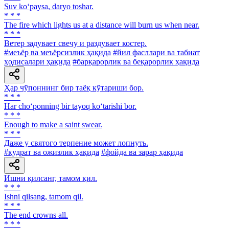
Suv ko‘paysa, daryo toshar.
* * *
The fire which lights us at a distance will burn us when near.
* * *
Ветер задувает свечу и раздувает костер.
#меъёр ва меъёрсизлик ҳақида
#йил фасллари ва табиат
ҳодисалари ҳақида
#барқарорлик ва беқарорлик ҳақида
Ҳар чўпоннинг бир таёқ кўтариши бор.
* * *
Har cho‘ponning bir tayoq ko‘tarishi bor.
* * *
Enough to make a saint swear.
* * *
Даже у святого терпение может лопнуть.
#қудрат ва ожизлик ҳақида
#фойда ва зарар ҳақида
Ишни қилсанг, тамом қил.
* * *
Ishni qilsang, tamom qil.
* * *
The end crowns all.
* * *