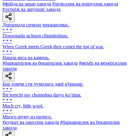
#фойда ва зарар ҳақида
#эпчиллик ва ношудлик ҳақида
#эҳтиёж ва зарурият ҳақида
Донхонада сичқон чиқишолмас.
* * *
Donxonada sichqon chiqisholmas.
* * *
When Greek meets Greek,then comes the tug of war.
* * *
Нашла коса на камень.
#барқарорлик ва беқарорлик ҳақида
#меъёр ва меъёрсизлик
ҳақида
Бир томчи сув чумолига дарё кўринар.
* * *
Bir tomchi suv chumoliga daryo ko‘rinar.
* * *
Much cry, little wool.
* * *
Много шуму из ничего.
#қудрат ва ожизлик ҳақида
#барқарорлик ва беқарорлик
ҳақида