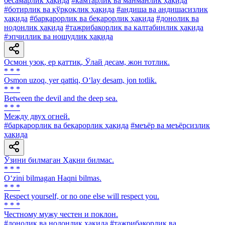
бесамарлик ҳақида
#камтарлик ва манманлик ҳақида
#ботирлик ва қўрқоқлик ҳақида
#андиша ва андишасизлик
ҳақида
#барқарорлик ва беқарорлик ҳақида
#донолик ва
нодонлик ҳақида
#тажрибакорлик ва калтабинлик ҳақида
#эпчиллик ва ношудлик ҳақида
Осмон узоқ, ер қаттиқ, Ўлай десам, жон тотлик.
* * *
Osmon uzoq, yer qattiq, O‘lay desam, jon totlik.
* * *
Between the devil and the deep sea.
* * *
Между двух огней.
#барқарорлик ва беқарорлик ҳақида
#меъёр ва меъёрсизлик
ҳақида
Ўзини билмаган Ҳақни билмас.
* * *
O‘zini bilmagan Haqni bilmas.
* * *
Respect yourself, or no one else will respect you.
* * *
Честному мужу честен и поклон.
#донолик ва нодонлик ҳақида
#тажрибакорлик ва