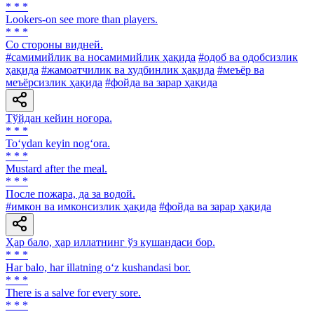
* * *
Lookers-on see more than players.
* * *
Co стороны видней.
#самимийлик ва носамимийлик ҳақида
#одоб ва одобсизлик
ҳақида
#жамоатчилик ва худбинлик ҳақида
#меъёр ва
меъёрсизлик ҳақида
#фойда ва зарар ҳақида
Тўйдан кейин ноғора.
* * *
To‘ydan keyin nog‘ora.
* * *
Mustard after the meal.
* * *
После пожара, да за водой.
#имкон ва имконсизлик ҳақида
#фойда ва зарар ҳақида
Ҳар бало, ҳар иллатнинг ўз кушандаси бор.
* * *
Har balo, har illatning o‘z kushandasi bor.
* * *
There is a salve for every sore.
* * *