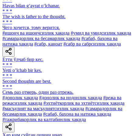
* * *
Havas bilan g‘ayrat o‘lchanar.
* * *
The wish is father to the thought.
* * *
Чего хочется, тому верится.
#ишонч ва ишончсизлик ҳақида
#умид ва умидсизлик ҳақида
#самарадорлик ва бесамарлик ҳақида
#сабаб, баҳона ва
натижа ҳақида
#сабр, қаноат
#сабр ва сабрсизлик ҳақида
Етти ўлчаб бир кес.
* * *
Yetti oʼlchab bir kes.
* * *
Second thoughts are best.
* * *
Семь раз отмерь, один раз отрежь.
#донолик ҳақида
#донолик ва нодонлик ҳақида
#режа ва
режасизлик ҳақида
#эҳтиёткорлик ва эҳтиётсизлик ҳақида
#масъулият ва масъулиятсизлик ҳақида
#самарадорлик ва
бесамарлик ҳақида
#сабаб, баҳона ва натижа ҳақида
#тажрибакорлик ва калтабинлик ҳақида
Ҳар ким суйган ошини ичар.