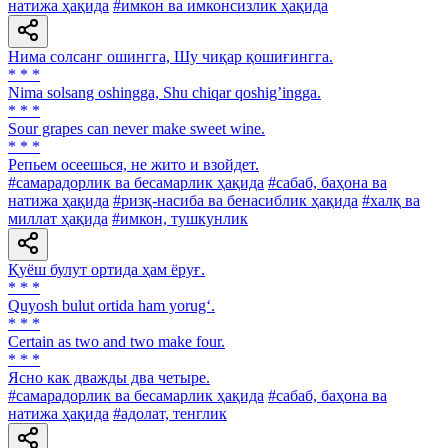
натижа ҳақида
#имкон ва имконсизлик ҳақида
Нима солсанг ошингга, Шу чиқар қошиғингга.
* * *
Nima solsang oshingga, Shu chiqar qoshigʼingga.
* * *
Sour grapes can never make sweet wine.
* * *
Репьем осеешься, не жито и взойдет.
#самарадорлик ва бесамарлик ҳақида
#сабаб, баҳона ва
натижа ҳақида
#ризқ-насиба ва бенасиблик ҳақида
#халқ ва
миллат ҳақида
#имкон, тушкунлик
Қуёш булут ортида ҳам ёруғ.
* * *
Quyosh bulut ortida ham yorug‘.
* * *
Certain as two and two make four.
* * *
Ясно как дважды два четыре.
#самарадорлик ва бесамарлик ҳақида
#сабаб, баҳона ва
натижа ҳақида
#адолат, тенглик