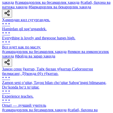
ҳақида
#самарадорлик ва бесамарлик ҳақида
#сабаб, баҳона ва
натижа ҳақида
#барқарорлик ва беқарорлик ҳақида
Ҳамирдан қил суғургандек.
* * *
Hamirdan qil sug‘urgandek.
* * *
Everything is lovely and thegoose hangs high.
* * *
Все идет как по маслу.
#самарадорлик ва бесамарлик ҳақида
#имкон ва имконсизлик
ҳақида
#фойда ва зарар ҳақида
Замон сени ўқитар, Таёқ билан чўқитар Сабоғингни
билмасанг, Дўконда бўз тўқитар.
* * *
Zamon seni o‘qitar, Tayoq bilan cho‘qitar Sabog‘ingni bilmasang,
Do‘konda bo‘z to‘qitar.
* * *
Experience teaches.
* * *
Опыт — лучший учитель
#самарадорлик ва бесамарлик ҳақида
#сабаб, баҳона ва