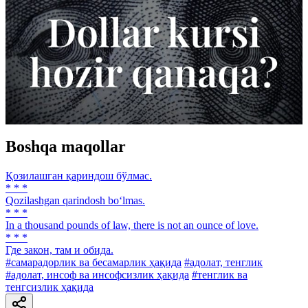
Boshqa maqollar
Қозилашган қариндош бўлмас.
* * *
Qozilashgan qarindosh bo‘lmas.
* * *
In a thousand pounds of law, there is not an ounce of love.
* * *
Где закон, там и обида.
#самарадорлик ва бесамарлик ҳақида
#адолат, тенглик
#адолат, инсоф ва инсофсизлик ҳақида
#тенглик ва
тенгсизлик ҳақида