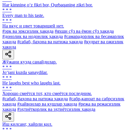
Har kimning o‘z fikri bor, Qurbaqaning zikri bor.
* * *
Every man to his taste.
* * *
На вкус и цвет товарищей нет.
#эрк ва эрксизлик ҳақида
#яхши сўз ва ёмон сўз ҳақида
#донолик ва нодонлик ҳақида
#самарадорлик ва бесамарлик
ҳақида
#сабаб, баҳона ва натижа ҳақида
#қудрат ва ожизлик
ҳақида
Жўжани кузда санайдилар.
* * *
Jo‘jani kuzda sanaydilar.
* * *
He laughs best who laughs last.
* * *
Хорошо смеётся тот, кто смеётся последним.
#сабаб, баҳона ва натижа ҳақида
#сабр-қаноат ва сабрсизлик
ҳақида
#ҳайвонлар ва қушлар ҳақида
#режа ва режасизлик
ҳақида
#эҳтиёткорлик ва эҳтиётсизлик ҳақида
Иш қилсанг, хайрли қил.
* * *