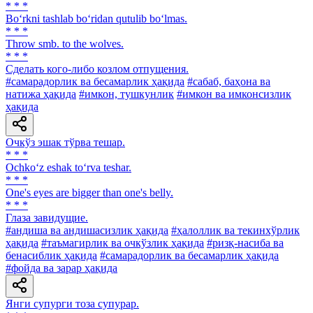
* * *
Bo‘rkni tashlab bo‘ridan qutulib bo‘lmas.
* * *
Throw smb. to the wolves.
* * *
Сделать кого-либо козлом отпущения.
#самарадорлик ва бесамарлик ҳақида
#сабаб, баҳона ва
натижа ҳақида
#имкон, тушкунлик
#имкон ва имконсизлик
ҳақида
Очкўз эшак тўрва тешар.
* * *
Ochko‘z eshak to‘rva teshar.
* * *
One's eyes are bigger than one's belly.
* * *
Глаза завидущие.
#андиша ва андишасизлик ҳақида
#ҳалоллик ва текинхўрлик
ҳақида
#таъмагирлик ва очкўзлик ҳақида
#ризқ-насиба ва
бенасиблик ҳақида
#самарадорлик ва бесамарлик ҳақида
#фойда ва зарар ҳақида
Янги супурги тоза супурар.