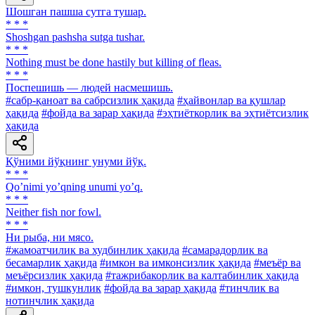
Шошган пашша сутга тушар.
* * *
Shoshgan pashsha sutga tushar.
* * *
Nothing must be done hastily but killing of fleas.
* * *
Поспешишь — людей насмешишь.
#сабр-қаноат ва сабрсизлик ҳақида
#ҳайвонлар ва қушлар
ҳақида
#фойда ва зарар ҳақида
#эҳтиёткорлик ва эҳтиётсизлик
ҳақида
Қўними йўқнинг унуми йўқ.
* * *
Qoʼnimi yoʼqning unumi yoʼq.
* * *
Neither fish nor fowl.
* * *
Ни рыба, ни мясо.
#жамоатчилик ва худбинлик ҳақида
#самарадорлик ва
бесамарлик ҳақида
#имкон ва имконсизлик ҳақида
#меъёр ва
меъёрсизлик ҳақида
#тажрибакорлик ва калтабинлик ҳақида
#имкон, тушкунлик
#фойда ва зарар ҳақида
#тинчлик ва
нотинчлик ҳақида