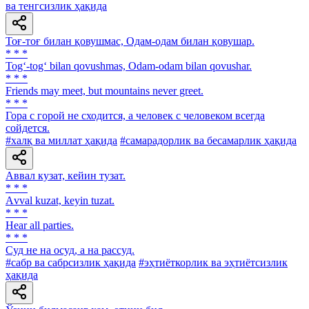
ва тенгсизлик ҳақида
Тоғ-тоғ билан қовушмас, Одам-одам билан қовушар.
* * *
Tog‘-tog‘ bilan qovushmas, Odam-odam bilan qovushar.
* * *
Friends may meet, but mountains never greet.
* * *
Гора с горой не сходится, а человек с человеком всегда
сойдется.
#халқ ва миллат ҳақида
#самарадорлик ва бесамарлик ҳақида
Аввал кузат, кейин тузат.
* * *
Аvval kuzat, keyin tuzat.
* * *
Hear all parties.
* * *
Суд не на осуд, а на рассуд.
#сабр ва сабрсизлик ҳақида
#эҳтиёткорлик ва эҳтиётсизлик
ҳақида