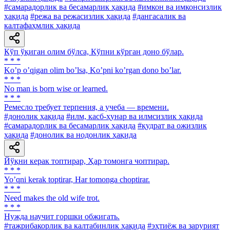
#самарадорлик ва бесамарлик ҳақида
#имкон ва имконсизлик
ҳақида
#режа ва режасизлик ҳақида
#дангасалик ва
калтафаҳмлик ҳақида
Кўп ўқиган олим бўлса, Кўпни кўрган доно бўлар.
* * *
Koʼp oʼqigan olim boʼlsa, Koʼpni koʼrgan dono boʼlar.
* * *
No man is born wise or learned.
* * *
Ремесло требует терпения, а учеба — времени.
#донолик ҳақида
#илм, касб-ҳунар ва илмсизлик ҳақида
#самарадорлик ва бесамарлик ҳақида
#қудрат ва ожизлик
ҳақида
#донолик ва нодонлик ҳақида
Йўқни керак топтирар, Ҳар томонга чоптирар.
* * *
Yoʼqni kerak toptirar, Har tomonga choptirar.
* * *
Need makes the old wife trot.
* * *
Нужда научит горшки обжигать.
#тажрибакорлик ва калтабинлик ҳақида
#эҳтиёж ва зарурият