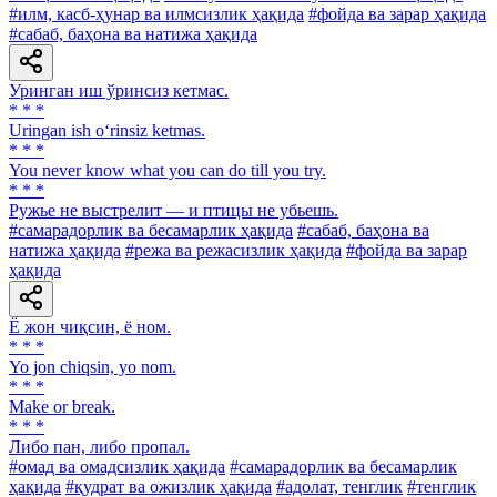
#илм, касб-ҳунар ва илмсизлик ҳақида
#фойда ва зарар ҳақида
#сабаб, баҳона ва натижа ҳақида
Уринган иш ўринсиз кетмас.
* * *
Uringan ish o‘rinsiz ketmas.
* * *
You never know what you can do till you try.
* * *
Ружье не выстрелит — и птицы не убьешь.
#самарадорлик ва бесамарлик ҳақида
#сабаб, баҳона ва
натижа ҳақида
#режа ва режасизлик ҳақида
#фойда ва зарар
ҳақида
Ё жон чиқсин, ё ном.
* * *
Yo jon chiqsin, yo nom.
* * *
Make or break.
* * *
Либо пан, либо пропал.
#омад ва омадсизлик ҳақида
#самарадорлик ва бесамарлик
ҳақида
#қудрат ва ожизлик ҳақида
#адолат, тенглик
#тенглик