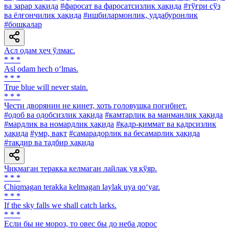
ва зарар ҳақида
#фаросат ва фаросатсизлик ҳақида
#тўғри сўз
ва ёлғончилик ҳақида
#ишбилармонлик, уддабуронлик
#бошқалар
Асл одам ҳеч ўлмас.
* * *
Asl odam hech o‘lmas.
* * *
True blue will never stain.
* * *
Чести дворянин не кинет, хоть головушка погибнет.
#одоб ва одобсизлик ҳақида
#камтарлик ва манманлик ҳақида
#мардлик ва номардлик ҳақида
#қадр-қиммат ва қадрсизлик
ҳақида
#умр, вақт
#самарадорлик ва бесамарлик ҳақида
#тақдир ва тадбир ҳақида
Чиқмаган теракка келмаган лайлак уя қўяр.
* * *
Chiqmagan terakka kelmagan laylak uya qo‘yar.
* * *
If the sky falls we shall catch larks.
* * *
Если бы не мороз, то овес бы до неба дорос