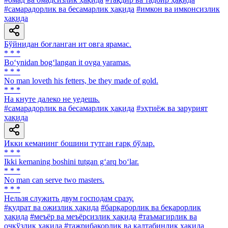
#самарадорлик ва бесамарлик ҳақида
#имкон ва имконсизлик
ҳақида
Бўйнидан боғланган ит овга ярамас.
* * *
Bo‘ynidan bog‘langan it ovga yaramas.
* * *
No man loveth his fetters, be they made of gold.
* * *
На кнуте далеко не уедешь.
#самарадорлик ва бесамарлик ҳақида
#эҳтиёж ва зарурият
ҳақида
Икки кеманинг бошини тутган ғарқ бўлар.
* * *
Ikki kemaning boshini tutgan g‘arq bo‘lar.
* * *
No man can serve two masters.
* * *
Нельзя служить двум господам сразу.
#қудрат ва ожизлик ҳақида
#барқарорлик ва беқарорлик
ҳақида
#меъёр ва меъёрсизлик ҳақида
#таъмагирлик ва
очкўзлик ҳақида
#тажрибакорлик ва калтабинлик ҳақида