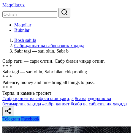
Maqollar.uz
Maqollar
Ruknlar
Bosh sahifa
Сабр-қаноат ва сабрсизлик ҳақида
Sabr tagi — sari oltin, Sabr b
Сабр таги — сари олтин, Сабр билан чиқар отинг.
* * *
Sabr tagi — sari oltin, Sabr bilan chiqar oting.
* * *
Patience, money and time bring all things to pass.
* * *
Терпя, и камень треснет
#сабр-қаноат ва сабрсизлик ҳақида
#самарадорлик ва
бесамарлик ҳақида
#сабр, қаноат
#сабр ва сабрсизлик ҳақида
Telegram
Facebook