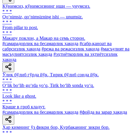
Қўнимсиз, қўнимсизнинг иши — унумсиз.
* * *
Qo‘nimsiz, qo‘nimsizning ishi — unumsiz.
* * *
From pillar to post.
* * *
Макару поклон, а Макар на семь сторон.
#самарадорлик ва бесамарлик ҳақида
#сабр-қаноат ва
сабрсизлик ҳақида
#режа ва режасизлик ҳақида
#масъулият ва
масъулиятсизлик ҳақида
#эҳтиёткорлик ва эҳтиётсизлик
ҳақида
Ўлик бўлиб гўрда йўқ, Тирик бўлиб сонда йўқ.
* * *
O‘lik bo‘lib go‘rda yo‘q, Tirik bo‘lib sonda yo‘q.
* * *
Look like a ghost.
* * *
Краше в гроб кладут.
#самарадорлик ва бесамарлик ҳақида
#фойда ва зарар ҳақида
Ҳар кимнинг ўз фикри бор, Қурбақанинг зикри бор.
* * *