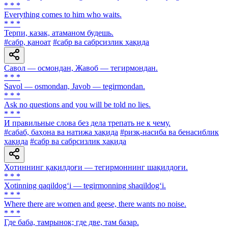
* * *
Everything comes to him who waits.
* * *
Терпи, казак, атаманом будешь.
#сабр, қаноат
#сабр ва сабрсизлик ҳақида
Савол — осмондан, Жавоб — тегирмондан.
* * *
Savol — osmondan, Javob — tegirmondan.
* * *
Ask no questions and you will be told no lies.
* * *
И правильные слова без дела трепать не к чему.
#сабаб, баҳона ва натижа ҳақида
#ризқ-насиба ва бенасиблик
ҳақида
#сабр ва сабрсизлик ҳақида
Хотиннинг қақилдоғи — тегирмоннинг шақилдоғи.
* * *
Xotinning qaqildog‘i — tegirmonning shaqildog‘i.
* * *
Where there are women and geese, there wants no noise.
* * *
Где баба, тамрынок; где две, там базар.