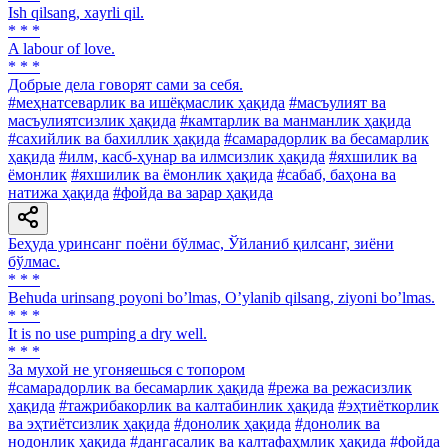
Ish qilsang, xayrli qil.
* * *
A labour of love.
* * *
Добрые дела говорят сами за себя.
#меҳнатсеварлик ва ишёқмаслик ҳақида
#масъулият ва
масъулиятсизлик ҳақида
#камтарлик ва манманлик ҳақида
#сахийлик ва бахиллик ҳақида
#самарадорлик ва бесамарлик
ҳақида
#илм, касб-ҳунар ва илмсизлик ҳақида
#яхшилик ва
ёмонлик
#яхшилик ва ёмонлик ҳақида
#сабаб, баҳона ва
натижа ҳақида
#фойда ва зарар ҳақида
Беҳуда уринсанг поёни бўлмас, Ўйланиб қилсанг, зиёни
бўлмас.
* * *
Behuda urinsang poyoni boʼlmas, Oʼylanib qilsang, ziyoni boʼlmas.
* * *
It is no use pumping a dry well.
* * *
За мухой не угоняешься с топором
#самарадорлик ва бесамарлик ҳақида
#режа ва режасизлик
ҳақида
#тажрибакорлик ва калтабинлик ҳақида
#эҳтиёткорлик
ва эҳтиётсизлик ҳақида
#донолик ҳақида
#донолик ва
нодонлик ҳақида
#дангасалик ва калтафаҳмлик ҳақида
#фойда