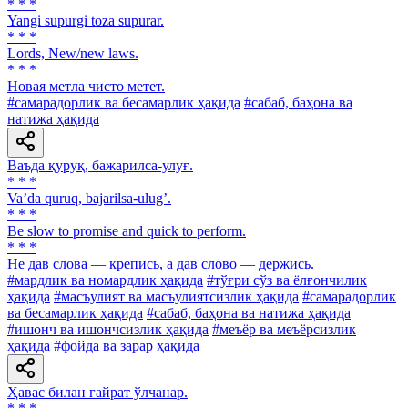
* * *
Yangi supurgi toza supurar.
* * *
Lords, New/new laws.
* * *
Новая метла чисто метет.
#самарадорлик ва бесамарлик ҳақида
#сабаб, баҳона ва
натижа ҳақида
Ваъда қуруқ, бажарилса-улуғ.
* * *
Vaʼda quruq, bajarilsa-ulugʼ.
* * *
Be slow to promise and quick to perform.
* * *
He дав слова — крепись, а дав слово — держись.
#мардлик ва номардлик ҳақида
#тўғри сўз ва ёлғончилик
ҳақида
#масъулият ва масъулиятсизлик ҳақида
#самарадорлик
ва бесамарлик ҳақида
#сабаб, баҳона ва натижа ҳақида
#ишонч ва ишончсизлик ҳақида
#меъёр ва меъёрсизлик
ҳақида
#фойда ва зарар ҳақида
Ҳавас билан ғайрат ўлчанар.