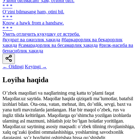
Ўзини билмасанг ҳам, отини бил.
* * *
O‘zini bilmasang ham, otini bil.
* * *
Know а hawk from a handsaw.
* * *
Уметь отличить кукушку от ястреба.
#қудрат ва ожизлик ҳақида
#барқарорлик ва беқарорлик
ҳақида
#самарадорлик ва бесамарлик ҳақида
#ризқ-насиба ва
бенасиблик ҳақида
← Oldingi
Keyingi →
Loyiha haqida
Oʼzbek maqollari va naqllarining eng katta toʼplami faqat
Maqollar.uz saytida. Maqollar haqida qiziqarli maʼlumotlar, batafsil
izohlari bilan. Ota-ona, vatan, mehnat, ilm, doʼstlik, sevgi, baxt va
yana turli mavzularda jamlangan. Har bir maqol oʼzbek, rus va
ingliz tilida keltirilgan. Maqollarga qoʼshimcha yozilgan izohlarda
ularning asl mazmuni, ishlatish joiz boʼlgan holatlar yoritilgan.
Maqollar.uz saytining asosiy maqsadi: oʼzbek tilining rivojlanishiga,
xalq ogʼzaki ijodini ommalashishiga, yoshlarning savodxonlik
darajasini, soʼz boyligini oshirishga hissa qoʼshishdir.