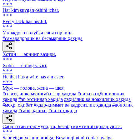
* * *
Har kim suygan oshini ichar.
* * *
Every Jack has his Jill.
* * *
У каждого голубка своя горлица.
#самарадорлик ва бесамарлик ҳақида
Хотин — эрнинг вазири.
* * *
Xotin — erning vaziri.
* * *
He that has a wife has a master.
* * *
Муж — голова, жена — шея.
#севги, ишқ, муносабатлар ҳақида
#оила ва қўшничилик
ҳақида
#эр-хотинлар ҳақида
#аҳиллик ва ноаҳиллик ҳақида
#меҳр, оқибат
#қадр-қиммат ва қадрсизлик ҳақида
#донолик
ҳақида
#сабр, қаноат
#оила ҳақида
Сабр этган етар муродга, Бесабр қимтиниб қолар уятга.
* * *
Sabr etgan yetar murodga, Besabr qimtinib qolar uyatga.