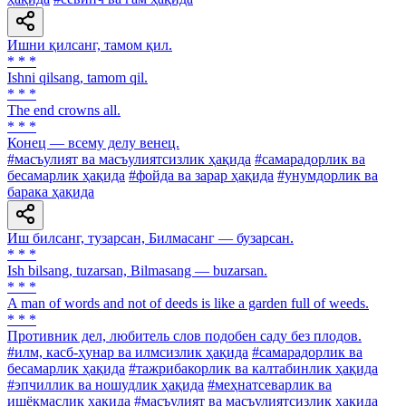
Ишни қилсанг, тамом қил.
* * *
Ishni qilsang, tamom qil.
* * *
The end crowns all.
* * *
Конец — всему делу венец.
#масъулият ва масъулиятсизлик ҳақида
#самарадорлик ва
бесамарлик ҳақида
#фойда ва зарар ҳақида
#унумдорлик ва
барака ҳақида
Иш билсанг, тузарсан, Билмасанг — бузарсан.
* * *
Ish bilsang, tuzarsan, Bilmasang — buzarsan.
* * *
A man of words and not of deeds is like a garden full of weeds.
* * *
Противник дел, любитель слов подобен саду без плодов.
#илм, касб-ҳунар ва илмсизлик ҳақида
#самарадорлик ва
бесамарлик ҳақида
#тажрибакорлик ва калтабинлик ҳақида
#эпчиллик ва ношудлик ҳақида
#меҳнатсеварлик ва
ишёқмаслик ҳақида
#масъулият ва масъулиятсизлик ҳақида