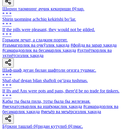
Ширин таомнинг аччиқ кекириши бўлар.
* * *
Shirin taomning achchiq kekirishi bo‘lar.
* * *
If the pills were pleasant, they would not be gilded.
* * *
Горьким лечат, а сладким портят.
#таъмагирлик ва очкўзлик ҳақида
#фойда ва зарар ҳақида
#самарадорлик ва бесамарлик ҳақида
#эҳтиёткорлик ва
эҳтиётсизлик ҳақида
Шаф-шаф деган билан шафтоли оғизга тушмас.
* * *
Shaf-shaf degan bilan shaftoli og‘izga tushmas.
* * *
If Ifs and Ans were pots and pans, there'd be no trade for tinkers.
* * *
Кабы ты была пила, тоты была бы железная.
#меҳнатсеварлик ва ишёқмаслик ҳақида
#самарадорлик ва
бесамарлик ҳақида
#меъёр ва меъёрсизлик ҳақида
Бўркни ташлаб бўридан қутулиб бўлмас.