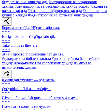
#қудрат ва ожизлик ҳақида
#барқарорлик ва беқарорлик
ҳақида
#самарадорлик ва бесамарлик ҳақида
#сабаб, баҳона ва
натижа ҳақида
#ботирлик ва қўрқоқлик ҳақида
#ҳайвонлар ва
қушлар ҳақида
#эҳтиёткорлик ва эҳтиётсизлик ҳақида
Борига рози бўл, Йўғига сабр қил.
* * *
Boriga rozi bo‘l, Yo‘g‘iga sabr qil.
* * *
Take things as they are.
* * *
Живи просто, проживешь лет до ста.
#фақирлик ва бойлик ҳақида
#ризқ-насиба ва бенасиблик
ҳақида
#сабр-қаноат ва сабрсизлик ҳақида
#имкон ва
имконсизлик ҳақида
Қўйнидан тўкилса — қўнжига.
* * *
Qo‘ynidan to‘kilsa — qo‘njiga.
* * *
Give one's own fish-guts to one's own sea-maws.
* * *
Помогать своим, а не чужим.