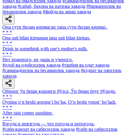
#омад ва омадсизлик ҳақида
#самарадорлик ва бесамарлик
ҳақида
#сабаб, баҳона ва натижа ҳақида
#барқарорлик ва
беқарорлик ҳақида
#фойда ва зарар ҳақида
Она сути билан кирмаган тана сути билан кирмас.
* * *
Ona suti bilan kirmagan tana suti bilan kirmas.
* * *
Drink in somethink with one's mother's milk.
* * *
Нет роженого, не дашь и ученого.
#одоб ва одобсизлик ҳақида
#тарбия ва одат ҳақида
#самарадорлик ва бесамарлик ҳақида
#қудрат ва ожизлик
ҳақида
Ойнинг ўн беши қоронғи бўлса, Ўн беши ёруғ бўлади.
* * *
Oyning o‘n beshi qorong‘i bo‘lsa, O‘n beshi yorug‘ bo‘ladi.
* * *
After rain comes sunshine.
* * *
Взгода и невзгода — что погода и непогода.
#сабр-қаноат ва сабрсизлик ҳақида
#сабр ва сабрсизлик
ҳақида
#севинч ва ғам ҳақида