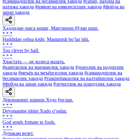
#самарадорлик ва бесамарлик ҳақида
#сабаб, баҳона ва
натижа ҳақида
#имкон ва имконсизлик ҳақида
#фойда ва
зарар ҳақида
Ҳаддидан ошса киши, Мақтаниш бўлар иши.
* * *
Haddidan oshsa kishi, Maqtanish boʼlar ishi.
* * *
Too clever by half.
* * *
Хвастать — не колеса мазать.
#камтарлик ва манманлик ҳақида
#донолик ва нодонлик
ҳақида
#меъёр ва меъёрсизлик ҳақида
#самарадорлик ва
бесамарлик ҳақида
#тажрибакорлик ва калтабинлик ҳақида
#фойда ва зарар ҳақида
#эпчиллик ва ношудлик ҳақида
Девонанинг ишини Худо ўнглар.
* * *
Devonaning ishini Xudo o‘nglar.
* * *
God sends fortune to fools.
* * *
Дуракам везет.
#омад ва омадсизлик ҳақида
#тақдир ва тадбир ҳақида