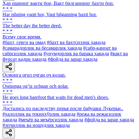
Ҳар ишнинг вақти бор, Вақт билганнинг бахти бор.
* * *
Har ishning vaqti bor, Vaqt bilganning baxti bor.
* * *
The better day the better deed.
* * *
Всему свое время.
#бахт, севги ва омад
#бахт ва бахтсизлик ҳақида
#самарадорлик ва бесамарлик ҳақида
#сабр-қаноат ва
сабрсизлик ҳақида
#унумдорлик ва барака ҳақида
#вақт ва
фурсат қадри ҳақида
#фойда ва зарар ҳақида
Осмонга оғиз очган оч қолар.
* * *
Osmonga og‘iz ochgan och qolar.
* * *
Не goes long barefoot that waits for dead men's shoes.
* * *
Достались по наследству перья после бабушки Лукерьи..
#ҳалоллик ва текинхўрлик ҳақида
#режа ва режасизлик
ҳақида
#меъёр ва меъёрсизлик ҳақида
#фойда ва зарар ҳақида
#эпчиллик ва ношудлик ҳақида