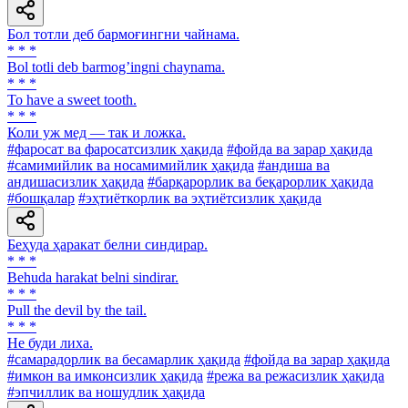
Бол тотли деб бармоғингни чайнама.
* * *
Bol totli deb barmogʼingni chaynama.
* * *
To have a sweet tooth.
* * *
Коли уж мед — так и ложка.
#фаросат ва фаросатсизлик ҳақида
#фойда ва зарар ҳақида
#самимийлик ва носамимийлик ҳақида
#андиша ва
андишасизлик ҳақида
#барқарорлик ва беқарорлик ҳақида
#бошқалар
#эҳтиёткорлик ва эҳтиётсизлик ҳақида
Беҳуда ҳаракат белни синдирар.
* * *
Behuda harakat belni sindirar.
* * *
Pull the devil by the tail.
* * *
He буди лиха.
#самарадорлик ва бесамарлик ҳақида
#фойда ва зарар ҳақида
#имкон ва имконсизлик ҳақида
#режа ва режасизлик ҳақида
#эпчиллик ва ношудлик ҳақида