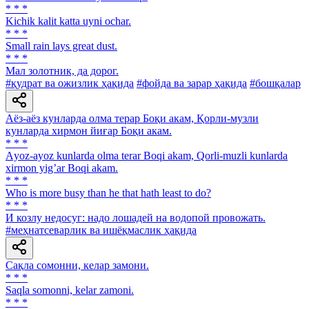
* * *
Kichik kalit katta uyni ochar.
* * *
Small rain lays great dust.
* * *
Мал золотник, да дорог.
#қудрат ва ожизлик ҳақида
#фойда ва зарар ҳақида
#бошқалар
Аёз-аёз кунларда олма терар Боқи акам, Қорли-музли
кунларда хирмон йиғар Боқи акам.
* * *
Аyoz-ayoz kunlarda olma terar Boqi akam, Qorli-muzli kunlarda
xirmon yigʼar Boqi akam.
* * *
Who is more busy than he that hath least to do?
* * *
И козлу недосуг: надо лошадей на водопой провожать.
#меҳнатсеварлик ва ишёқмаслик ҳақида
Сақла сомонни, келар замони.
* * *
Saqla somonni, kelar zamoni.
* * *