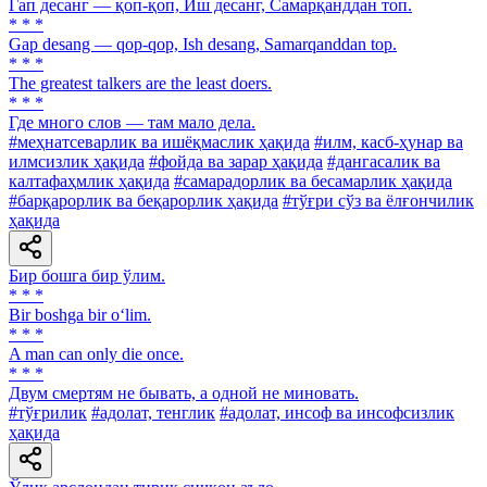
Гап десанг — қоп-қоп, Иш десанг, Самарқанддан топ.
* * *
Gap desang — qop-qop, Ish desang, Samarqanddan top.
* * *
The greatest talkers are the least doers.
* * *
Где много слов — там мало дела.
#меҳнатсеварлик ва ишёқмаслик ҳақида
#илм, касб-ҳунар ва
илмсизлик ҳақида
#фойда ва зарар ҳақида
#дангасалик ва
калтафаҳмлик ҳақида
#самарадорлик ва бесамарлик ҳақида
#барқарорлик ва беқарорлик ҳақида
#тўғри сўз ва ёлғончилик
ҳақида
Бир бошга бир ўлим.
* * *
Bir boshga bir o‘lim.
* * *
A man can only die once.
* * *
Двум смертям не бывать, а одной не миновать.
#тўғрилик
#адолат, тенглик
#адолат, инсоф ва инсофсизлик
ҳақида