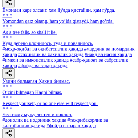
Ёмондан қарз олсанг, ҳам йўлда қистайди, ҳам гўрда.
* * *
Yomondan qarz olsang, ham yoʼlda qistaydi, ham goʼrda.
* * *
As a tree falls, so shall it lie.
* * *
Куда дерево клонилось, туда и повалилось.
#меҳр-оқибат ва оқибатсизлик ҳақида
#мардлик ва номардлик
ҳақида
#сахийлик ва бахиллик ҳақида
#нақд ва насия ҳақида
#имкон ва имконсизлик ҳақида
#сабр-қаноат ва сабрсизлик
ҳақида
#фойда ва зарар ҳақида
Ўзини билмаган Ҳақни билмас.
* * *
O‘zini bilmagan Haqni bilmas.
* * *
Respect yourself, or no one else will respect you.
* * *
Честному мужу честен и поклон.
#донолик ва нодонлик ҳақида
#тажрибакорлик ва
калтабинлик ҳақида
#фойда ва зарар ҳақида