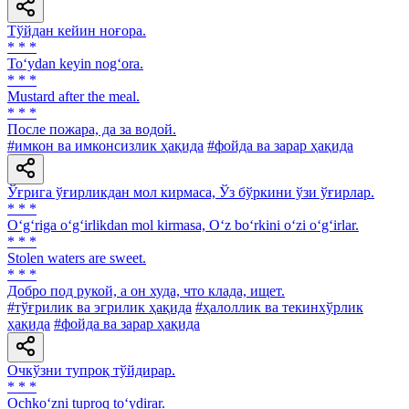
Тўйдан кейин ноғора.
* * *
To‘ydan keyin nog‘ora.
* * *
Mustard after the meal.
* * *
После пожара, да за водой.
#имкон ва имконсизлик ҳақида
#фойда ва зарар ҳақида
Ўғрига ўғирликдан мол кирмаса, Ўз бўркини ўзи ўғирлар.
* * *
O‘g‘riga o‘g‘irlikdan mol kirmasa, O‘z bo‘rkini o‘zi o‘g‘irlar.
* * *
Stolen waters are sweet.
* * *
Добро под рукой, а он худа, что клада, ищет.
#тўғрилик ва эгрилик ҳақида
#ҳалоллик ва текинхўрлик
ҳақида
#фойда ва зарар ҳақида
Очкўзни тупроқ тўйдирар.
* * *
Ochko‘zni tuproq to‘ydirar.