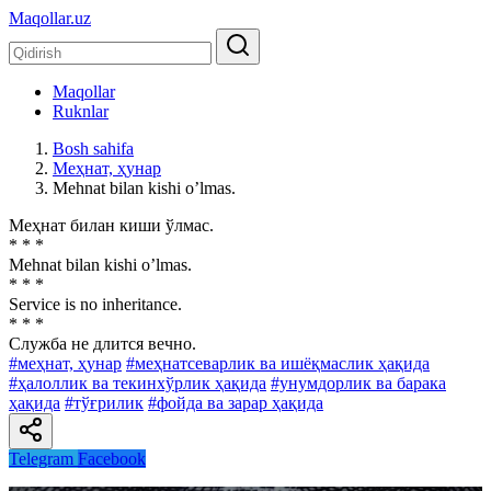
Maqollar.uz
Maqollar
Ruknlar
Bosh sahifa
Меҳнат, ҳунар
Mehnat bilan kishi oʼlmas.
Меҳнат билан киши ўлмас.
* * *
Mehnat bilan kishi oʼlmas.
* * *
Service is no inheritance.
* * *
Служба не длится вечно.
#меҳнат, ҳунар
#меҳнатсеварлик ва ишёқмаслик ҳақида
#ҳалоллик ва текинхўрлик ҳақида
#унумдорлик ва барака
ҳақида
#тўғрилик
#фойда ва зарар ҳақида
Telegram
Facebook