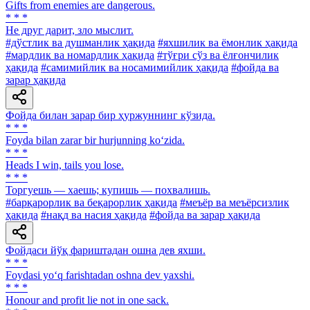
Gifts from enemies are dangerous.
* * *
Не друг дарит, зло мыслит.
#дўстлик ва душманлик ҳақида
#яхшилик ва ёмонлик ҳақида
#мардлик ва номардлик ҳақида
#тўғри сўз ва ёлғончилик
ҳақида
#самимийлик ва носамимийлик ҳақида
#фойда ва
зарар ҳақида
Фойда билан зарар бир ҳуржуннинг кўзида.
* * *
Foyda bilan zarar bir hurjunning ko‘zida.
* * *
Heads I win, tails you lose.
* * *
Торгуешь — хаешь; купишь — похвалишь.
#барқарорлик ва беқарорлик ҳақида
#меъёр ва меъёрсизлик
ҳақида
#нақд ва насия ҳақида
#фойда ва зарар ҳақида
Фойдаси йўқ фариштадан ошна дев яхши.
* * *
Foydasi yo‘q farishtadan oshna dev yaxshi.
* * *
Honour and profit lie not in one sack.