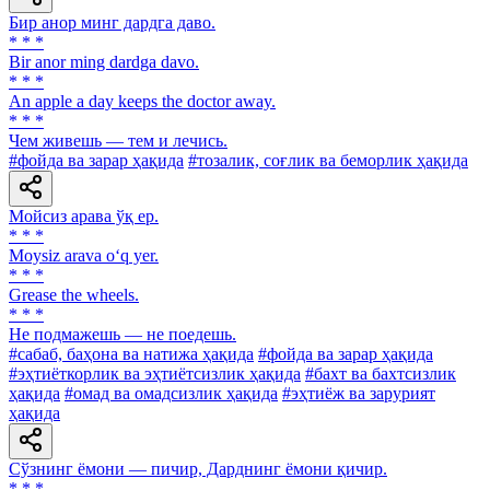
Бир анор минг дардга даво.
* * *
Bir anor ming dardga davo.
* * *
An apple a day keeps the doctor away.
* * *
Чем живешь — тем и лечись.
#фойда ва зарар ҳақида
#тозалик, соғлик ва беморлик ҳақида
Мойсиз арава ўқ ер.
* * *
Moysiz arava o‘q yer.
* * *
Grease the wheels.
* * *
He подмажешь — не поедешь.
#сабаб, баҳона ва натижа ҳақида
#фойда ва зарар ҳақида
#эҳтиёткорлик ва эҳтиётсизлик ҳақида
#бахт ва бахтсизлик
ҳақида
#омад ва омадсизлик ҳақида
#эҳтиёж ва зарурият
ҳақида
Сўзнинг ёмони — пичир, Дарднинг ёмони қичир.
* * *