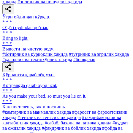
ҳақида
#эпчиллик ва ношудлик ҳақида
Ўғри ойдиндан қўрқар.
* * *
Oʼgʼri oydindan qoʼrqar.
* * *
Bring to light.
* * *
Вывести на чистую воду.
#ботирлик ва қўрқоқлик ҳақида
#тўғрилик ва эгрилик ҳақида
#ҳалоллик ва текинхўрлик ҳақида
#бошқалар
Кўрпангга қараб оёқ узат.
* * *
Ko‘rpangga qarab oyoq uzat.
* * *
As you make your bed, so must you lie on it.
* * *
Как постелешь, так и поспишь.
#камтарлик ва манманлик ҳақида
#фаросат ва фаросатсизлик
ҳақида
#тенглик ва тенгсизлик ҳақида
#тажрибакорлик ва
калтабинлик ҳақида
#сабаб, баҳона ва натижа ҳақида
#қудрат
ва ожизлик ҳақида
#фақирлик ва бойлик ҳақида
#фойда ва