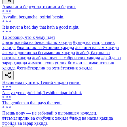
Аввалини бергунча, охирини берсин.
* * *
Avvalini berguncha, oxirini bersin.
* * *
It is never a bad day that hath a good night.
* * *
To хорошо, что к чему идет
#ризқ-насиба ва бенасиблик ҳақида
#умид ва умидсизлик
ҳақида
#яхшилик ва ёмонлик ҳақида
#севинч ва ғам ҳақида
#самарадорлик ва бесамарлик ҳақида
#сабаб, баҳона ва
натижа ҳақида
#сабр-қаноат ва сабрсизлик ҳақида
#фойда ва
зарар ҳақида
#имкон, тушкунлик
#имкон ва имконсизлик
ҳақида
#эҳтиёткорлик ва эҳтиётсизлик ҳақида
Насия ема гўштни, Тешиб чиқар тўшни.
* * *
Nasiya yema go‘shtni, Teshib chiqar to‘shni.
* * *
The gentleman that pays the rent.
* * *
Пьешь воду — не забывай о вырывшем колодец.
#таъмагирлик ва очкўзлик ҳақида
#нақд ва насия ҳақида
#фойда ва зарар ҳақида