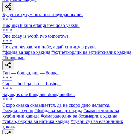
Бугунги тухум эртанги товуқдан яхши.
* * *
Bugungi tuxum ertangi tovuqdan yaxshi.
* * *
One today is worth two tomorrows.
* * *
He сули журавля в небе, а дай синицу в руки.
#фойда ва зарар ҳақида
#эҳтиёткорлик ва эҳтиётсизлик ҳақида
#бошқалар
Гап — бошқа, иш — бошқа.
* * *
Gap — boshqa, ish — boshqa.
* * *
Saying is one thing and doing another.
* * *
Скоро сказка сказывается, да не скоро дело делается.
#меҳнат, ҳунар
#фойда ва зарар ҳақида
#жамоатчилик ва
худбинлик ҳақида
#самарадорлик ва бесамарлик ҳақида
#сабаб, баҳона ва натижа ҳақида
#тўғри сўз ва ёлғончилик
ҳақида