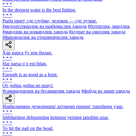
* * *
In the deepest water is the best fishing.
* * *
Рыба ищет, где глубже, человек — где лучше.
#меҳнатсеварлик ва ишёқмаслик ҳақида
#ботирлик, мардлик
#мардлик ва номардлик ҳақида
#қудрат ва ожизлик ҳақида
#фаровонлик ва етишмовчилик ҳақида
Ҳар нарса ўз эпи билан.
* * *
Har narsa o‘z epi bilan.
* * *
Enough is as good as a feast.
* * *
От добра добра не ищут.
#самарадорлик ва бесамарлик ҳақида
#фойда ва зарар ҳақида
Ишбилармон деҳқоннинг кетмони ернинг танобини узар.
* * *
Ishbilarmon dehqonning ketmoni yerning tanobini uzar.
* * *
To hit the nail on the head.
* * *