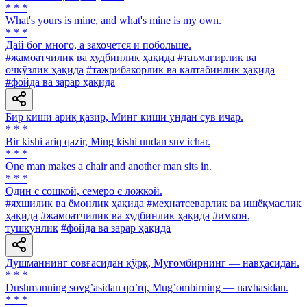
* * *
What's yours is mine, and what's mine is my own.
* * *
Дай бог много, а захочется и побольше.
#жамоатчилик ва худбинлик ҳақида
#таъмагирлик ва
очкўзлик ҳақида
#тажрибакорлик ва калтабинлик ҳақида
#фойда ва зарар ҳақида
Бир киши ариқ қазир, Минг киши ундан сув ичар.
* * *
Bir kishi ariq qazir, Ming kishi undan suv ichar.
* * *
One man makes a chair and another man sits in.
* * *
Один с сошкой, семеро с ложкой.
#яхшилик ва ёмонлик ҳақида
#меҳнатсеварлик ва ишёқмаслик
ҳақида
#жамоатчилик ва худбинлик ҳақида
#имкон,
тушкунлик
#фойда ва зарар ҳақида
Душманнинг совғасидан қўрқ, Муғомбирнинг — навҳасидан.
* * *
Dushmanning sovgʼasidan qoʼrq, Mugʼombirning — navhasidan.
* * *