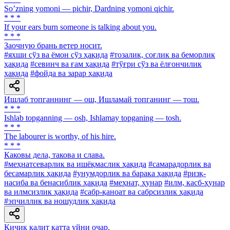
Soʼzning yomoni — pichir, Dardning yomoni qichir.
* * *
If your ears burn someone is talking about you.
* * *
Заочную брань ветер носит.
#яхши сўз ва ёмон сўз ҳақида
#тозалик, соғлик ва беморлик
ҳақида
#севинч ва ғам ҳақида
#тўғри сўз ва ёлғончилик
ҳақида
#фойда ва зарар ҳақида
Ишлаб топганнинг — ош, Ишламай топганинг — тош.
* * *
Ishlab topganning — osh, Ishlamay topganing — tosh.
* * *
The labourer is worthy, of his hire.
* * *
Каковы дела, такова и слава.
#меҳнатсеварлик ва ишёқмаслик ҳақида
#самарадорлик ва
бесамарлик ҳақида
#унумдорлик ва барака ҳақида
#ризқ-
насиба ва бенасиблик ҳақида
#меҳнат, ҳунар
#илм, касб-ҳунар
ва илмсизлик ҳақида
#сабр-қаноат ва сабрсизлик ҳақида
#эпчиллик ва ношудлик ҳақида
Кичик калит катта уйни очар.