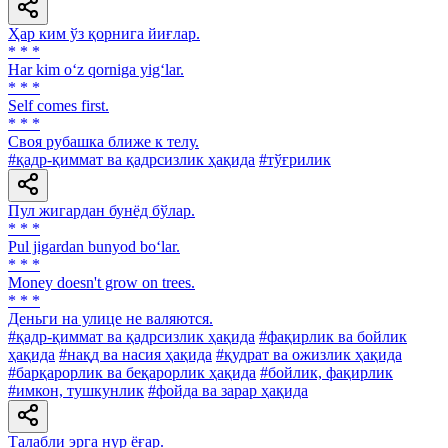
Ҳар ким ўз қорнига йиғлар.
* * *
Har kim o‘z qorniga yig‘lar.
* * *
Self comes first.
* * *
Своя рубашка ближе к телу.
#қадр-қиммат ва қадрсизлик ҳақида
#тўғрилик
Пул жигардан бунёд бўлар.
* * *
Pul jigardan bunyod bo‘lar.
* * *
Money doesn't grow on trees.
* * *
Деньги на улице не валяются.
#қадр-қиммат ва қадрсизлик ҳақида
#фақирлик ва бойлик
ҳақида
#нақд ва насия ҳақида
#қудрат ва ожизлик ҳақида
#барқарорлик ва беқарорлик ҳақида
#бойлик, фақирлик
#имкон, тушкунлик
#фойда ва зарар ҳақида
Талабли эрга нур ёғар.