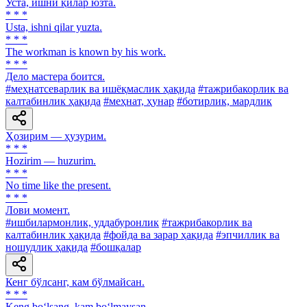
Уста, ишни қилар юзта.
* * *
Usta, ishni qilar yuzta.
* * *
The workman is known by his work.
* * *
Дело мастера боится.
#меҳнатсеварлик ва ишёқмаслик ҳақида
#тажрибакорлик ва
калтабинлик ҳақида
#меҳнат, ҳунар
#ботирлик, мардлик
Ҳозирим — ҳузурим.
* * *
Hozirim — huzurim.
* * *
No time like the present.
* * *
Лови момент.
#ишбилармонлик, уддабуронлик
#тажрибакорлик ва
калтабинлик ҳақида
#фойда ва зарар ҳақида
#эпчиллик ва
ношудлик ҳақида
#бошқалар
Кенг бўлсанг, кам бўлмайсан.
* * *
Keng bo‘lsang, kam bo‘lmaysan.