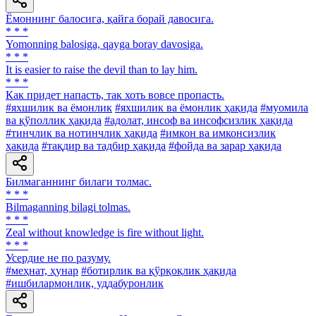
Ёмоннинг балосига, қайга борай давосига.
* * *
Yomonning balosiga, qayga boray davosiga.
* * *
It is easier to raise the devil than to lay him.
* * *
Как придет напасть, так хоть вовсе пропасть.
#яхшилик ва ёмонлик
#яхшилик ва ёмонлик ҳақида
#муомила
ва қўполлик ҳақида
#адолат, инсоф ва инсофсизлик ҳақида
#тинчлик ва нотинчлик ҳақида
#имкон ва имконсизлик
ҳақида
#тақдир ва тадбир ҳақида
#фойда ва зарар ҳақида
Билмаганнинг билаги толмас.
* * *
Bilmaganning bilagi tolmas.
* * *
Zeal without knowledge is fire without light.
* * *
Усердие не по разуму.
#меҳнат, ҳунар
#ботирлик ва қўрқоқлик ҳақида
#ишбилармонлик, уддабуронлик