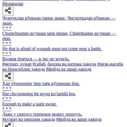
#бошқалар
Чумчуқдан қўрққан тариқ экмас, Чигирткадан қўрққан —
экин.
* * *
Chumchuqdan qo‘rqqan tariq ekmas, Chigirtkadan qo‘rqqan —
ekin.
* * *
He that is afraid of wounds must not come near a battle.
* * *
Волков бояться — в лес не ходить.
#меҳнат, ҳунар
#сабаб, баҳона ва натижа ҳақида
#ризқ-насиба
ва бенасиблик ҳақида
#фойда ва зарар ҳақида
Ҳар чўпоннинг бир таёқ кўтариши бор.
* * *
Har cho‘ponning bir tayoq ko‘tarishi bor.
* * *
Enough to make a saint swear.
* * *
Даже у святого терпение может лопнуть.
#қудрат ва ожизлик ҳақида
#фойда ва зарар ҳақида