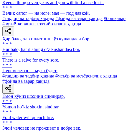
Keep a thing seven years and you will find a use for it.
* * *
Велик сапог — на ноге; мал — под лавкой.
#тақдир ва тадбир ҳақида
#фойда ва зарар ҳақида
#бошқалар
#эҳтиёткорлик ва эҳтиётсизлик ҳақида
Ҳар бало, ҳар иллатнинг ўз кушандаси бор.
* * *
Har balo, har illatning o‘z kushandasi bor.
* * *
There is a salve for every sore.
* * *
Перемелется — мука будет.
#тақдир ва тадбир ҳақида
#меъёр ва меъёрсизлик ҳақида
#фойда ва зарар ҳақида
Ёмон ҳўкиз шохини синдирар.
* * *
Yomon hoʼkiz shoxini sindirar.
* * *
Foul water will quench fire.
* * *
Злой человек не проживет в добре век.