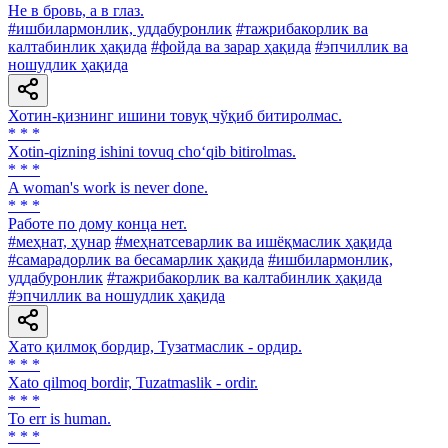
Нe в бровь, а в глаз.
#ишбилармонлик, уддабуронлик
#тажрибакорлик ва
калтабинлик ҳақида
#фойда ва зарар ҳақида
#эпчиллик ва
ношудлик ҳақида
Хотин-қизнинг ишини товуқ чўқиб битиролмас.
* * *
Xotin-qizning ishini tovuq cho‘qib bitirolmas.
* * *
A woman's work is never done.
* * *
Работе по дому конца нет.
#меҳнат, ҳунар
#меҳнатсеварлик ва ишёқмаслик ҳақида
#самарадорлик ва бесамарлик ҳақида
#ишбилармонлик,
уддабуронлик
#тажрибакорлик ва калтабинлик ҳақида
#эпчиллик ва ношудлик ҳақида
Хато қилмоқ бордир, Тузатмаслик - ордир.
* * *
Xato qilmoq bordir, Tuzatmaslik - ordir.
* * *
To err is human.
* * *