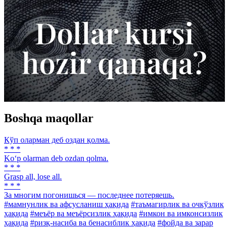
Boshqa maqollar
Кўп оларман деб оздан қолма.
* * *
Ko‘p olarman deb ozdan qolma.
* * *
Grasp all, lose all.
* * *
За многим погонишься — последнее потеряешь.
#мамнунлик ва афсусланиш ҳақида
#таъмагирлик ва очкўзлик
ҳақида
#меъёр ва меъёрсизлик ҳақида
#имкон ва имконсизлик
ҳақида
#ризқ-насиба ва бенасиблик ҳақида
#фойда ва зарар