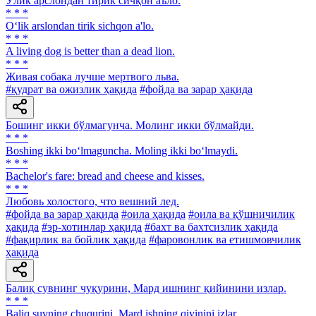
Ўлик арслондан тирик сичқон аъло.
* * *
O‘lik arslondan tirik sichqon a'lo.
* * *
A living dog is better than a dead lion.
* * *
Живая собака лучше мертвого льва.
#қудрат ва ожизлик ҳақида
#фойда ва зарар ҳақида
Бошинг икки бўлмагунча. Молинг икки бўлмайди.
* * *
Boshing ikki bo‘lmaguncha. Moling ikki bo‘lmaydi.
* * *
Bachelor's fare: bread and cheese and kisses.
* * *
Любовь холостого, что вешний лед.
#фойда ва зарар ҳақида
#оила ҳақида
#оила ва қўшничилик
ҳақида
#эр-хотинлар ҳақида
#бахт ва бахтсизлик ҳақида
#фақирлик ва бойлик ҳақида
#фаровонлик ва етишмовчилик
ҳақида
Балиқ сувнинг чуқурини, Мард ишнинг қийинини излар.
* * *
Baliq suvning chuqurini, Mard ishning qiyinini izlar.