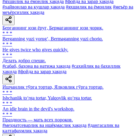
#яхшилик ва ёмонлик ҳақида
#фойда ва зарар ҳақида
#ҳайвонлар ва қушлар ҳақида
#яхшилик ва ёмонлик
#меъёр ва
меъёрсизлик ҳақида
Берганнинг юзи ёруғ, Бермаганнинг юзи чориқ.
* * *
Berganning yuzi yorug‘, Bermaganning yuzi choriq.
* * *
He gives twice who gives quickly.
* * *
Делать добро спеши.
#сабаб, баҳона ва натижа ҳақида
#сахийлик ва бахиллик
ҳақида
#фойда ва зарар ҳақида
Ишчанлик тўрга тортар, Ялқовлик гўрга тортар.
* * *
Ishchanlik to‘rga tortar, Yalqovlik go‘rga tortar.
* * *
An idle brain in the devil's workshop.
* * *
Праздность — мать всех пороков.
#меҳнатсеварлик ва ишёқмаслик ҳақида
#дангасалик ва
калтафаҳмлик ҳақида