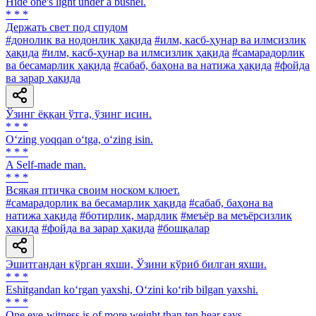
Hide one's light under a bushel.
* * *
Держать свет под спудом
#донолик ва нодонлик ҳақида
#илм, касб-ҳунар ва илмсизлик
ҳақида
#илм, касб-ҳунар ва илмсизлик ҳақида
#самарадорлик
ва бесамарлик ҳақида
#сабаб, баҳона ва натижа ҳақида
#фойда
ва зарар ҳақида
Ўзинг ёққан ўтга, ўзинг исин.
* * *
O‘zing yoqqan o‘tga, o‘zing isin.
* * *
A Self-made man.
* * *
Всякая птичка своим носком клюет.
#самарадорлик ва бесамарлик ҳақида
#сабаб, баҳона ва
натижа ҳақида
#ботирлик, мардлик
#меъёр ва меъёрсизлик
ҳақида
#фойда ва зарар ҳақида
#бошқалар
Эшитгандан кўрган яхши, Ўзини кўриб билган яхши.
* * *
Eshitgandan ko‘rgan yaxshi, O‘zini ko‘rib bilgan yaxshi.
* * *
One eye-witness is of more weight than ten hear says.