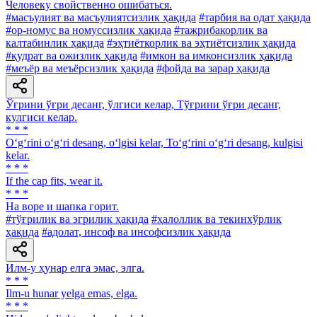
Человеку свойственно ошибаться.
#масъулият ва масъулиятсизлик ҳақида
#тарбия ва одат ҳақида
#ор-номус ва номуссизлик ҳақида
#тажрибакорлик ва
калтабинлик ҳақида
#эҳтиёткорлик ва эҳтиётсизлик ҳақида
#қудрат ва ожизлик ҳақида
#имкон ва имконсизлик ҳақида
#меъёр ва меъёрсизлик ҳақида
#фойда ва зарар ҳақида
Ўғрини ўғри десанг, ўлгиси келар, Тўғрини ўғри десанг,
кулгиси келар.
* * *
O‘g‘rini o‘g‘ri desang, o‘lgisi kelar, To‘g‘rini o‘g‘ri desang, kulgisi
kelar.
* * *
If the cap fits, wear it.
* * *
На воре и шапка горит.
#тўғрилик ва эгрилик ҳақида
#ҳалоллик ва текинхўрлик
ҳақида
#адолат, инсоф ва инсофсизлик ҳақида
Илм-у ҳунар елга эмас, элга.
* * *
Ilm-u hunar yelga emas, elga.
* * *