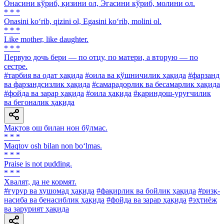
Онасини кўриб, қизини ол, Эгасини кўриб, молини ол.
* * *
Onasini ko‘rib, qizini ol, Egasini ko‘rib, molini ol.
* * *
Like mother, like daughter.
* * *
Первую дочь бери — по отцу, по матери, а вторую — по
сестре.
#тарбия ва одат ҳақида
#оила ва қўшничилик ҳақида
#фарзанд
ва фарзандсизлик ҳақида
#самарадорлик ва бесамарлик ҳақида
#фойда ва зарар ҳақида
#оила ҳақида
#қариндош-уруғчилик
ва бегоналик ҳақида
Мақтов ош билан нон бўлмас.
* * *
Maqtov osh bilan non bo‘lmas.
* * *
Praise is not pudding.
* * *
Хвалят, да не кормят.
#ғурур ва хушомад ҳақида
#фақирлик ва бойлик ҳақида
#ризқ-
насиба ва бенасиблик ҳақида
#фойда ва зарар ҳақида
#эҳтиёж
ва зарурият ҳақида