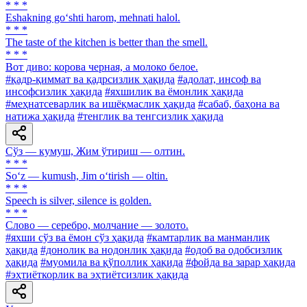
* * *
Eshakning go‘shti harom, mehnati halol.
* * *
The taste of the kitchen is better than the smell.
* * *
Вот диво: корова черная, а молоко белое.
#қадр-қиммат ва қадрсизлик ҳақида
#адолат, инсоф ва
инсофсизлик ҳақида
#яхшилик ва ёмонлик ҳақида
#меҳнатсеварлик ва ишёқмаслик ҳақида
#сабаб, баҳона ва
натижа ҳақида
#тенглик ва тенгсизлик ҳақида
Сўз — кумуш, Жим ўтириш — олтин.
* * *
So‘z — kumush, Jim o‘tirish — oltin.
* * *
Speech is silver, silence is golden.
* * *
Слово — серебро, молчание — золото.
#яхши сўз ва ёмон сўз ҳақида
#камтарлик ва манманлик
ҳақида
#донолик ва нодонлик ҳақида
#одоб ва одобсизлик
ҳақида
#муомила ва қўполлик ҳақида
#фойда ва зарар ҳақида
#эҳтиёткорлик ва эҳтиётсизлик ҳақида