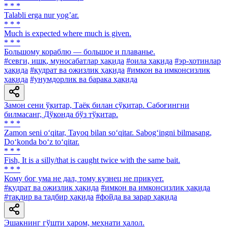
* * *
Talabli erga nur yogʼar.
* * *
Much is expected where much is given.
* * *
Большому кораблю — большое и плаванье.
#севги, ишқ, муносабатлар ҳақида
#оила ҳақида
#эр-хотинлар
ҳақида
#қудрат ва ожизлик ҳақида
#имкон ва имконсизлик
ҳақида
#унумдорлик ва барака ҳақида
Замон сени ўқитар, Таёқ билан сўқитар. Сабоғингни
билмасанг, Дўконда бўз тўқитар.
* * *
Zamon seni o‘qitar, Tayoq bilan so‘qitar. Sabog‘ingni bilmasang,
Do‘konda bo‘z to‘qitar.
* * *
Fish, It is a silly/that is caught twice with the same bait.
* * *
Кому бог ума не дал, тому кузнец не прикует.
#қудрат ва ожизлик ҳақида
#имкон ва имконсизлик ҳақида
#тақдир ва тадбир ҳақида
#фойда ва зарар ҳақида
Эшакнинг гўшти ҳаром, меҳнати ҳалол.