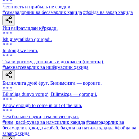
* * *
Честность и прибыль не сродни.
#самарадорлик ва бесамарлик ҳақида
#фойда ва зарар ҳақида
Иш ғайратлидан қўрқади.
* * *
Ish g‘ayratlidan qo‘rqadi.
* * *
In doing we learn.
* * *
Ткали рогожу, доткались и до красен (полотна).
#меҳнатсеварлик ва ишёқмаслик ҳақида
Билимлига дунё ёруғ, Билимсизга — қоронғи.
* * *
Bilimliga dunyo yorug‘, Bilimsizga — qorong‘i.
* * *
Know enough to come in out of the rain.
* * *
Чем больше науки, тем ловчее руки.
#илм, касб-ҳунар ва илмсизлик ҳақида
#самарадорлик ва
бесамарлик ҳақида
#сабаб, баҳона ва натижа ҳақида
#фойда ва
зарар ҳақида