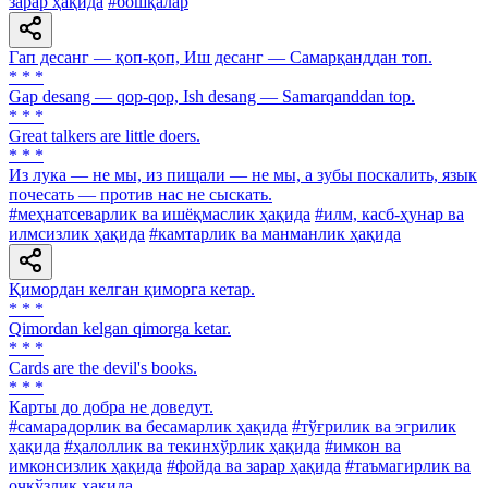
зарар ҳақида
#бошқалар
Гап десанг — қоп-қоп, Иш десанг — Самарқанддан топ.
* * *
Gap desang — qop-qop, Ish desang — Samarqanddan top.
* * *
Great talkers are little doers.
* * *
Из лука — не мы, из пищали — не мы, а зубы поскалить, язык
почесать — против нас не сыскать.
#меҳнатсеварлик ва ишёқмаслик ҳақида
#илм, касб-ҳунар ва
илмсизлик ҳақида
#камтарлик ва манманлик ҳақида
Қимордан келган қиморга кетар.
* * *
Qimordan kelgan qimorga ketar.
* * *
Cards are the devil's books.
* * *
Карты до добра не доведут.
#самарадорлик ва бесамарлик ҳақида
#тўғрилик ва эгрилик
ҳақида
#ҳалоллик ва текинхўрлик ҳақида
#имкон ва
имконсизлик ҳақида
#фойда ва зарар ҳақида
#таъмагирлик ва
очкўзлик ҳақида