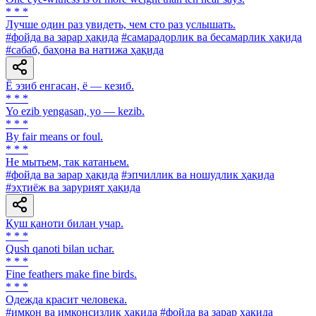
* * *
Лучше один раз увидеть, чем сто раз услышать.
#фойда ва зарар ҳақида
#самарадорлик ва бесамарлик ҳақида
#сабаб, баҳона ва натижа ҳақида
Ё эзиб енгасан, ё — кезиб.
* * *
Yo ezib yengasan, yo — kezib.
* * *
By fair means or foul.
* * *
He мытьем, так катаньем.
#фойда ва зарар ҳақида
#эпчиллик ва ношудлик ҳақида
#эҳтиёж ва зарурият ҳақида
Қуш қаноти билан учар.
* * *
Qush qanoti bilan uchar.
* * *
Fine feathers make fine birds.
* * *
Одежда красит человека.
#имкон ва имконсизлик ҳақида
#фойда ва зарар ҳақида