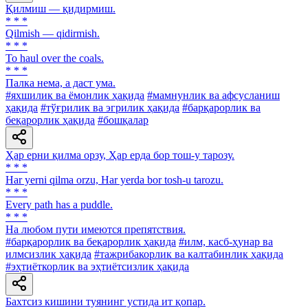
Қилмиш — қидирмиш.
* * *
Qilmish — qidirmish.
* * *
To haul over the coals.
* * *
Палка нема, а даст ума.
#яхшилик ва ёмонлик ҳақида
#мамнунлик ва афсусланиш
ҳақида
#тўғрилик ва эгрилик ҳақида
#барқарорлик ва
беқарорлик ҳақида
#бошқалар
Ҳар ерни қилма орзу, Ҳар ерда бор тош-у тарозу.
* * *
Har yerni qilma orzu, Har yerda bor tosh-u tarozu.
* * *
Every path has a puddle.
* * *
Ha любом пути имеются препятствия.
#барқарорлик ва беқарорлик ҳақида
#илм, касб-ҳунар ва
илмсизлик ҳақида
#тажрибакорлик ва калтабинлик ҳақида
#эҳтиёткорлик ва эҳтиётсизлик ҳақида
Бахтсиз кишини туянинг устида ит қопар.