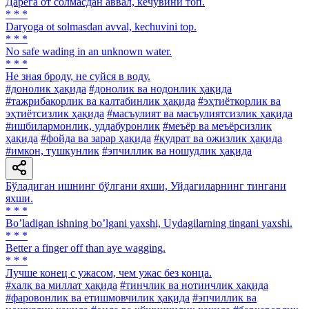
Дарёга от солмасдан аввал, кечувини топ.
* * *
Daryoga ot solmasdan avval, kechuvini top.
* * *
No safe wading in an unknown water.
* * *
He зная броду, не суйся в воду.
#донолик ҳақида
#донолик ва нодонлик ҳақида
#тажрибакорлик ва калтабинлик ҳақида
#эҳтиёткорлик ва
эҳтиётсизлик ҳақида
#масъулият ва масъулиятсизлик ҳақида
#ишбилармонлик, уддабуронлик
#меъёр ва меъёрсизлик
ҳақида
#фойда ва зарар ҳақида
#қудрат ва ожизлик ҳақида
#имкон, тушкунлик
#эпчиллик ва ношудлик ҳақида
Бўладиган ишнинг бўлгани яхши, Уйдагиларнинг тингани
яхши.
* * *
Boʼladigan ishning boʼlgani yaxshi, Uydagilarning tingani yaxshi.
* * *
Better a finger off than aye wagging.
* * *
Лучше конец с ужасом, чем ужас без конца.
#халқ ва миллат ҳақида
#тинчлик ва нотинчлик ҳақида
#фаровонлик ва етишмовчилик ҳақида
#эпчиллик ва