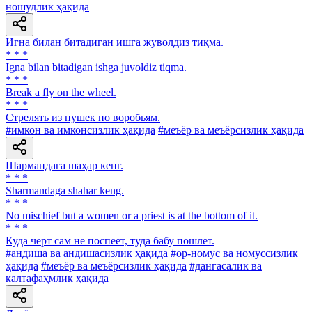
ношудлик ҳақида
Игна билан битадиган ишга жуволдиз тиқма.
* * *
Igna bilan bitadigan ishga juvoldiz tiqma.
* * *
Break a fly on the wheel.
* * *
Стрелять из пушек по воробьям.
#имкон ва имконсизлик ҳақида
#меъёр ва меъёрсизлик ҳақида
Шармандага шаҳар кенг.
* * *
Sharmandaga shahar keng.
* * *
No mischief but a women or a priest is at the bottom of it.
* * *
Куда черт сам не поспеет, туда бабу пошлет.
#андиша ва андишасизлик ҳақида
#ор-номус ва номуссизлик
ҳақида
#меъёр ва меъёрсизлик ҳақида
#дангасалик ва
калтафаҳмлик ҳақида