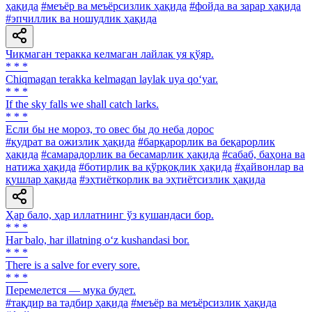
ҳақида
#меъёр ва меъёрсизлик ҳақида
#фойда ва зарар ҳақида
#эпчиллик ва ношудлик ҳақида
Чиқмаган теракка келмаган лайлак уя қўяр.
* * *
Chiqmagan terakka kelmagan laylak uya qo‘yar.
* * *
If the sky falls we shall catch larks.
* * *
Если бы не мороз, то овес бы до неба дорос
#қудрат ва ожизлик ҳақида
#барқарорлик ва беқарорлик
ҳақида
#самарадорлик ва бесамарлик ҳақида
#сабаб, баҳона ва
натижа ҳақида
#ботирлик ва қўрқоқлик ҳақида
#ҳайвонлар ва
қушлар ҳақида
#эҳтиёткорлик ва эҳтиётсизлик ҳақида
Ҳар бало, ҳар иллатнинг ўз кушандаси бор.
* * *
Har balo, har illatning o‘z kushandasi bor.
* * *
There is a salve for every sore.
* * *
Перемелется — мука будет.
#тақдир ва тадбир ҳақида
#меъёр ва меъёрсизлик ҳақида