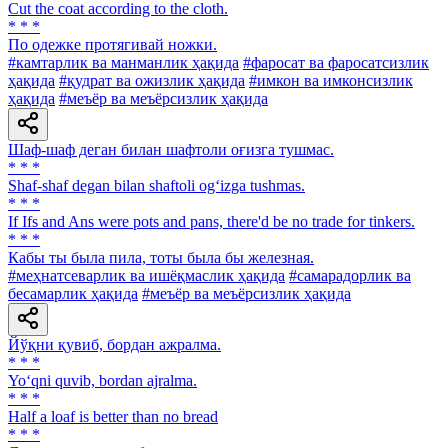
Cut the coat according to the cloth.
* * *
По одежке протягивай ножки.
#камтарлик ва манманлик ҳақида
#фаросат ва фаросатсизлик
ҳақида
#қудрат ва ожизлик ҳақида
#имкон ва имконсизлик
ҳақида
#меъёр ва меъёрсизлик ҳақида
Шаф-шаф деган билан шафтоли оғизга тушмас.
* * *
Shaf-shaf degan bilan shaftoli og‘izga tushmas.
* * *
If Ifs and Ans were pots and pans, there'd be no trade for tinkers.
* * *
Кабы ты была пила, тоты была бы железная.
#меҳнатсеварлик ва ишёқмаслик ҳақида
#самарадорлик ва
бесамарлик ҳақида
#меъёр ва меъёрсизлик ҳақида
Йўқни қувиб, бордан ажралма.
* * *
Yo‘qni quvib, bordan ajralma.
* * *
Half a loaf is better than no bread
* * *