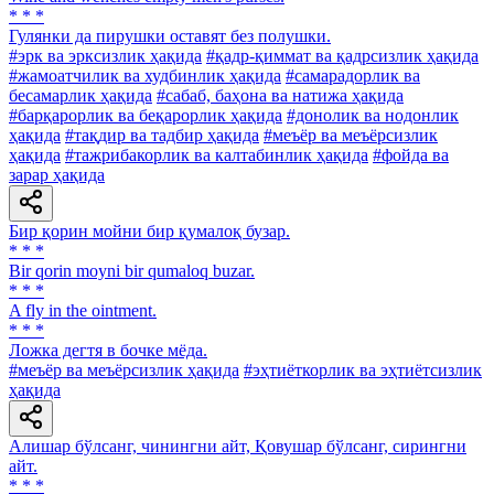
* * *
Гулянки да пирушки оставят без полушки.
#эрк ва эрксизлик ҳақида
#қадр-қиммат ва қадрсизлик ҳақида
#жамоатчилик ва худбинлик ҳақида
#самарадорлик ва
бесамарлик ҳақида
#сабаб, баҳона ва натижа ҳақида
#барқарорлик ва беқарорлик ҳақида
#донолик ва нодонлик
ҳақида
#тақдир ва тадбир ҳақида
#меъёр ва меъёрсизлик
ҳақида
#тажрибакорлик ва калтабинлик ҳақида
#фойда ва
зарар ҳақида
Бир қорин мойни бир қумалоқ бузар.
* * *
Bir qorin moyni bir qumaloq buzar.
* * *
A fly in the ointment.
* * *
Ложка дегтя в бочке мёда.
#меъёр ва меъёрсизлик ҳақида
#эҳтиёткорлик ва эҳтиётсизлик
ҳақида
Алишар бўлсанг, чинингни айт, Қовушар бўлсанг, сирингни
айт.
* * *