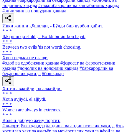
ҳақида
#барқарорлик ва беқарорлик ҳақида
#донолик ва
нодонлик ҳақида
#тажрибакорлик ва калтабинлик ҳақида
#эпчиллик ва ношудлик ҳақида
Икки жинни қўшилди, - Бўлди бир қурбон ҳайит.
* * *
Ikki jinni qoʼshildi, - Boʼldi bir qurbon hayit.
* * *
Between two evils 'tis not worth choosing.
* * *
Хрен редьки не слаще.
#одоб ва одобсизлик ҳақида
#фаросат ва фаросатсизлик
ҳақида
#донолик ва нодонлик ҳақида
#барқарорлик ва
беқарорлик ҳақида
#бошқалар
Хотин авжийди, эл алжийди.
* * *
Xotin avjiydi, el aljiydi.
* * *
Women are always in extremes.
* * *
Воля и добрую жену портит.
#эл-юрт, ўлка ҳақида
#андиша ва андишасизлик ҳақида
#эр-
хотинлар ҳақида
#меъёр ва меъёрсизлик ҳақида
#фойда ва