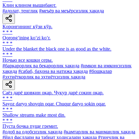
Клин клином вышибают.
#адолат, тенглик
#меъёр ва меъёрсизлик ҳақида
Қоронғининг кўзи кўр.
* * *
Qorong‘ining ko‘zi ko‘r.
* * *
Under the blanket the black one is as good as the white.
* * *
Ночью все кошки серы.
#барқарорлик ва беқарорлик ҳақида
#имкон ва имконсизлик
ҳақида
#сабаб, баҳона ва натижа ҳақида
#бошқалар
#эҳтиёткорлик ва эҳтиётсизлик ҳақида
Саёз дарё шовқин оқар. Чуқур дарё сокин оқар.
* * *
Sayoz daryo shovqin oqar. Chuqur daryo sokin oqar.
* * *
Shallow streams make most din.
* * *
Пуста бочка пуще гремит.
#одоб ва одобсизлик ҳақида
#камтарлик ва манманлик ҳақида
#йил фасллари ва табиат ҳодисалари ҳақида
#тинчлик ва