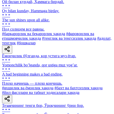
Ой билан кундай, Ҳаммага бирдай.
* * *
Oy bilan kunday, Hammaga birday.
* * *
The sun shines upon all alike.
* * *
Под солнцем все равны.
#барқарорлик ва беқарорлик ҳақида
#фаровонлик ва
етишмовчилик ҳақида
#тенглик ва тенгсизлик ҳақида
#адолат,
тенглик
#бошқалар
Ёмончилик бўлганда, қор устига муз ёғар.
* * *
Yomonchilik boʼlganda, qor ustiga muz yogʼar.
* * *
A bad beginning makes a bad ending.
* * *
Плохо начнешь — плохо кончишь.
#яхшилик ва ёмонлик ҳақида
#бахт ва бахтсизлик ҳақида
#йил фасллари ва табиат ҳодисалари ҳақида
Тезакчининг тенги бор, Ўроқчининг ўрни бор.
* * *