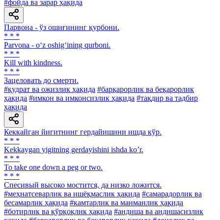
#фойда ва зарар ҳақида
Парвона - ўз ошиғининг қурбони.
* * *
Parvona - o‘z oshig‘ining qurboni.
* * *
Kill with kindness.
* * *
Зацеловать до смерти.
#қудрат ва ожизлик ҳақида
#барқарорлик ва беқарорлик
ҳақида
#имкон ва имконсизлик ҳақида
#тақдир ва тадбир
ҳақида
Кеккайган йигитнинг гердайишини ишда кўр.
* * *
Kekkaygan yigitning gerdayishini ishda koʼr.
* * *
To take one down a peg or two.
* * *
Спесивый высоко мостится, да низко ложится.
#меҳнатсеварлик ва ишёқмаслик ҳақида
#самарадорлик ва
бесамарлик ҳақида
#камтарлик ва манманлик ҳақида
#ботирлик ва қўрқоқлик ҳақида
#андиша ва андишасизлик