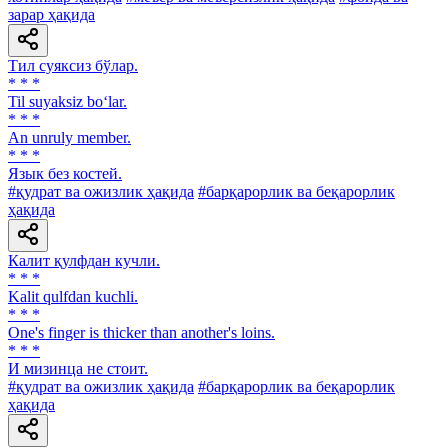
зарар ҳақида
Тил суяксиз бўлар.
* * *
Til suyaksiz bo‘lar.
* * *
An unruly member.
* * *
Язык без костей.
#қудрат ва ожизлик ҳақида
#барқарорлик ва беқарорлик
ҳақида
Калит қулфдан кучли.
* * *
Kalit qulfdan kuchli.
* * *
One's finger is thicker than another's loins.
* * *
И мизинца не стоит.
#қудрат ва ожизлик ҳақида
#барқарорлик ва беқарорлик
ҳақида