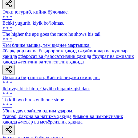
Эчки югуриб, кийик бўлолмас.
* * *
Echki yugurib, kiyik bo‘lolmas.
* * *
The higher the ape goes the more he shows his tail.
* * *
Чем ближе вышка, тем виднее мартышка.
#барқарорлик ва беқарорлик ҳақида
#ҳайвонлар ва қушлар
ҳақида
#фаросат ва фаросатсизлик ҳақида
#қудрат ва ожизлик
ҳақида
#тенглик ва тенгсизлик ҳақида
Икковга бир иштон, Қайтиб чиқамиз қишдан.
* * *
Ikkovga bir ishton, Qaytib chiqamiz qishdan.
* * *
To kill two birds with one stone.
* * *
Убить двух зайцев одним ударом.
#сабаб, баҳона ва натижа ҳақида
#имкон ва имконсизлик
ҳақида
#меъёр ва меъёрсизлик ҳақида
Беҳуда ҳаракат бебурд қилар.