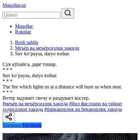
Maqollar.uz
Maqollar
Ruknlar
Bosh sahifa
Меъёр ва меъёрсизлик ҳақида
Suv ko‘paysa, daryo toshar.
Сув кўпайса, дарё тошар.
* * *
Suv ko‘paysa, daryo toshar.
* * *
The fire which lights us at a distance will burn us when near.
* * *
Ветер задувает свечу и раздувает костер.
#меъёр ва меъёрсизлик ҳақида
#йил фасллари ва табиат
ҳодисалари ҳақида
#барқарорлик ва беқарорлик ҳақида
Telegram
Facebook