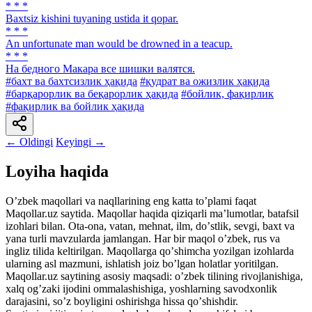
* * *
Baxtsiz kishini tuyaning ustida it qopar.
* * *
An unfortunate man would be drowned in a teacup.
* * *
На бедного Макара все шишки валятся.
#бахт ва бахтсизлик ҳақида
#қудрат ва ожизлик ҳақида
#барқарорлик ва беқарорлик ҳақида
#бойлик, фақирлик
#фақирлик ва бойлик ҳақида
← Oldingi
Keyingi →
Loyiha haqida
Oʼzbek maqollari va naqllarining eng katta toʼplami faqat
Maqollar.uz saytida. Maqollar haqida qiziqarli maʼlumotlar, batafsil
izohlari bilan. Ota-ona, vatan, mehnat, ilm, doʼstlik, sevgi, baxt va
yana turli mavzularda jamlangan. Har bir maqol oʼzbek, rus va
ingliz tilida keltirilgan. Maqollarga qoʼshimcha yozilgan izohlarda
ularning asl mazmuni, ishlatish joiz boʼlgan holatlar yoritilgan.
Maqollar.uz saytining asosiy maqsadi: oʼzbek tilining rivojlanishiga,
xalq ogʼzaki ijodini ommalashishiga, yoshlarning savodxonlik
darajasini, soʼz boyligini oshirishga hissa qoʼshishdir.