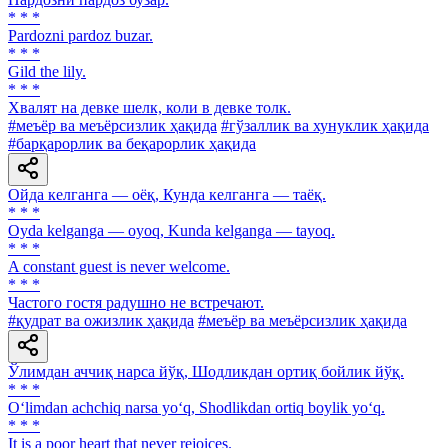
* * *
Pardozni pardoz buzar.
* * *
Gild the lily.
* * *
Хвалят на девке шелк, коли в девке толк.
#меъёр ва меъёрсизлик ҳақида
#гўзаллик ва хунуклик ҳақида
#барқарорлик ва беқарорлик ҳақида
Ойда келганга — оёқ, Кунда келганга — таёқ.
* * *
Oyda kelganga — oyoq, Kunda kelganga — tayoq.
* * *
A constant guest is never welcome.
* * *
Частого гостя радушно не встречают.
#қудрат ва ожизлик ҳақида
#меъёр ва меъёрсизлик ҳақида
Ўлимдан аччиқ нарса йўқ, Шодликдан ортиқ бойлик йўқ.
* * *
O‘limdan achchiq narsa yo‘q, Shodlikdan ortiq boylik yo‘q.
* * *
It is a poor heart that never rejoices.