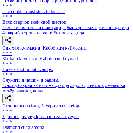
Тезакчининг тенги бор, Ўроқчининг ўрни бор.
* * *
The cobbler must stick to his last.
* * *
Всяк сверчок знай свой шесток.
#тенглик ва тенгсизлик ҳақида
#меъёр ва меъёрсизлик ҳақида
#тажрибакорлик ва калтабинлик ҳақида
Сих ҳам куймасин, Кабоб ҳам куймасин.
* * *
Six ham kuymasin, Kabob ham kuymasin.
* * *
Have a foot in both camps.
* * *
Служить и нашим и вашим.
#сабаб, баҳона ва натижа ҳақида
#адолат, тенглик
#меъёр ва
меъёрсизлик ҳақида
Эговни эгов ейди, Заҳарни заҳар ейди.
* * *
Egovni egov yeydi, Zaharni zahar yeydi.
* * *
Diamond cut diamond
* * *