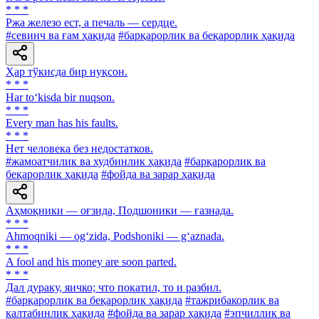
* * *
Ржа железо ест, а печаль — сердце.
#севинч ва ғам ҳақида
#барқарорлик ва беқарорлик ҳақида
Ҳар тўкисда бир нуқсон.
* * *
Har to‘kisda bir nuqson.
* * *
Every man has his faults.
* * *
Нет человека без недостатков.
#жамоатчилик ва худбинлик ҳақида
#барқарорлик ва
беқарорлик ҳақида
#фойда ва зарар ҳақида
Аҳмоқники — оғзида, Подшоники — ғазнада.
* * *
Ahmoqniki — og‘zida, Podshoniki — g‘aznada.
* * *
A fool and his money are soon parted.
* * *
Дал дураку, яичко; что покатил, то и разбил.
#барқарорлик ва беқарорлик ҳақида
#тажрибакорлик ва
калтабинлик ҳақида
#фойда ва зарар ҳақида
#эпчиллик ва