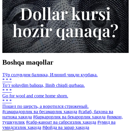
Boshqa maqollar
Тўр солувдим балиққа, Илиниб чиқди қурбақа.
* * *
To‘r soluvdim baliqqa, Ilinib chiqdi qurbaqa.
* * *
Go for wool and come home shorn.
* * *
Пошел по шерсть, а воротился стриженый.
#самарадорлик ва бесамарлик ҳақида
#сабаб, баҳона ва
натижа ҳақида
#барқарорлик ва беқарорлик ҳақида
#имкон,
тушкунлик
#сабр-қаноат ва сабрсизлик ҳақида
#умид ва
умидсизлик ҳақида
#фойда ва зарар ҳақида