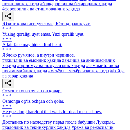
нотинчлик ҳақида
#барқарорлик ва беқарорлик ҳақида
#фаровонлик ва етишмовчилик ҳақида
Юзинг қоралиги уят эмас, Юзи қоралик уят.
* * *
Yuzing qoraligi uyat emas, Yuzi qoralik uyat.
* * *
A fair face may hide a foul heart.
* * *
Яблоко румяное, а внутри червивое.
#яхшилик ва ёмонлик ҳақида
#андиша ва андишасизлик
ҳақида
#ор-номус ва номуссизлик ҳақида
#самимийлик ва
носамимийлик ҳақида
#меъёр ва меъёрсизлик ҳақида
#фойда
ва зарар ҳақида
Осмонга оғиз очган оч қолар.
* * *
Osmonga og‘iz ochgan och qolar.
* * *
Не goes long barefoot that waits for dead men's shoes.
* * *
Достались по наследству перья после бабушки Лукерьи..
#ҳалоллик ва текинхўрлик ҳақида
#режа ва режасизлик