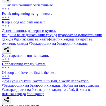
Эшак минганнинг оёғи тинмас.
* * *
Eshak minganning oyogʼi tinmas.
* * *
Keep a dog and bark oneself.
* * *
Денег накопил, да черта и купил.
#андиша ва андишасизлик ҳақида
#фаросат ва фаросатсизлик
ҳақида
#дангасалик ва калтафаҳмлик ҳақида
#қудрат ва
ожизлик ҳақида
#барқарорлик ва беқарорлик ҳақида
Ҳар нарсанинг янгиси яхши.
* * *
Har narsaning yangisi yaxshi.
* * *
Of soup and love the first is the best.
* * *
Дом купи крытый, кафтан шитый, а жену непочатую.
#барқарорлик ва беқарорлик ҳақида
#фойда ва зарар ҳақида
#самарадорлик ва бесамарлик ҳақида
#сабаб, баҳона ва
натижа ҳақида
#бошқалар
Пардозни пардоз бузар.