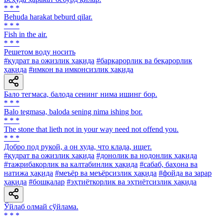
* * *
Behuda harakat beburd qilar.
* * *
Fish in the air.
* * *
Решетом воду носить
#қудрат ва ожизлик ҳақида
#барқарорлик ва беқарорлик
ҳақида
#имкон ва имконсизлик ҳақида
Бало тегмаса, балода сенинг нима ишинг бор.
* * *
Balo tegmasa, baloda sening nima ishing bor.
* * *
The stone that lieth not in your way need not offend you.
* * *
Добро под рукой, а он худа, что клада, ищет.
#қудрат ва ожизлик ҳақида
#донолик ва нодонлик ҳақида
#тажрибакорлик ва калтабинлик ҳақида
#сабаб, баҳона ва
натижа ҳақида
#меъёр ва меъёрсизлик ҳақида
#фойда ва зарар
ҳақида
#бошқалар
#эҳтиёткорлик ва эҳтиётсизлик ҳақида
Ўйлаб олмай сўйлама.
* * *