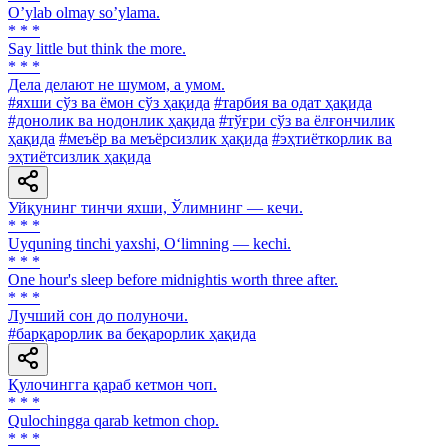
Oʼylab olmay soʼylama.
* * *
Say little but think the more.
* * *
Дела делают не шумом, а умом.
#яхши сўз ва ёмон сўз ҳақида
#тарбия ва одат ҳақида
#донолик ва нодонлик ҳақида
#тўғри сўз ва ёлғончилик
ҳақида
#меъёр ва меъёрсизлик ҳақида
#эҳтиёткорлик ва
эҳтиётсизлик ҳақида
Уйқунинг тинчи яхши, Ўлимнинг — кечи.
* * *
Uyquning tinchi yaxshi, O‘limning — kechi.
* * *
One hour's sleep before midnightis worth three after.
* * *
Лучший сон до полуночи.
#барқарорлик ва беқарорлик ҳақида
Қулочингга қараб кетмон чоп.
* * *
Qulochingga qarab ketmon chop.
* * *