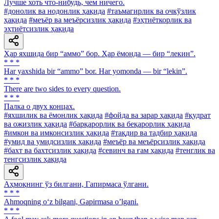
Лучше хоть что-нибудь, чем ничего.
#донолик ва нодонлик ҳақида
#таъмагирлик ва очкўзлик
ҳақида
#меъёр ва меъёрсизлик ҳақида
#эҳтиёткорлик ва
эҳтиётсизлик ҳақида
Ҳар яхшида бир “аммо” бор. Ҳар ёмонда — бир “лекин”.
* * *
Har yaxshida bir “ammo” bor. Har yomonda — bir “lekin”.
* * *
There are two sides to every question.
* * *
Палка о двух концах.
#яхшилик ва ёмонлик ҳақида
#фойда ва зарар ҳақида
#қудрат
ва ожизлик ҳақида
#барқарорлик ва беқарорлик ҳақида
#имкон ва имконсизлик ҳақида
#тақдир ва тадбир ҳақида
#умид ва умидсизлик ҳақида
#меъёр ва меъёрсизлик ҳақида
#бахт ва бахтсизлик ҳақида
#севинч ва ғам ҳақида
#тенглик ва
тенгсизлик ҳақида
Аҳмоқнинг ўз билгани, Гапирмаса ўлгани.
* * *
Ahmoqning o‘z bilgani, Gapirmasa o’lgani.
* * *