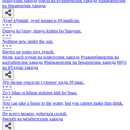
ношудлик ҳақида
#оила ва қўшничилик ҳақида
#барқарорлик
ва беқарорлик ҳақида
Дунё кўрмай, дунё кишиси бўлмайсан.
* * *
Dunyo koʼrmay, dunyo kishisi boʼlmaysan.
* * *
Nothing new under the sun.
* * *
Ничто не ново под луной.
#илм, касб-ҳунар ва илмсизлик ҳақида
#тажрибакорлик ва
калтабинлик ҳақида
#барқарорлик ва беқарорлик ҳақида
#йўл
ва йўлдош ҳақида
Зўр билан очилган гулнинг ҳиди бўлмас.
* * *
Zo‘r bilan ochilgan gulning hidi bo‘lmas.
* * *
You can take a horse to the water, but you cannot make him drink.
* * *
He всего можно добиться силой.
#меъёр ва меъёрсизлик ҳақида