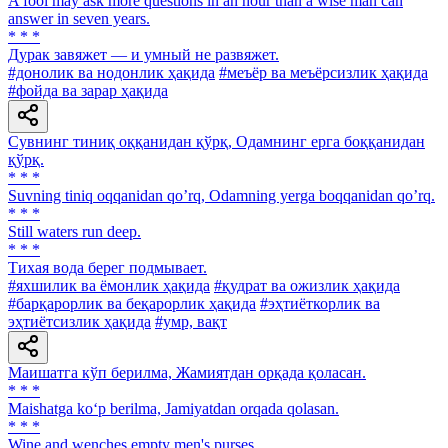
A fool may ask more questions in an hour than a wise man can
answer in seven years.
* * *
Дурак завяжет — и умный не развяжет.
#донолик ва нодонлик ҳақида
#меъёр ва меъёрсизлик ҳақида
#фойда ва зарар ҳақида
Сувнинг тиниқ оққанидан қўрқ, Одамнинг ерга боққанидан
қўрқ.
* * *
Suvning tiniq oqqanidan qoʼrq, Odamning yerga boqqanidan qoʼrq.
* * *
Still waters run deep.
* * *
Тихая вода берег подмывает.
#яхшилик ва ёмонлик ҳақида
#қудрат ва ожизлик ҳақида
#барқарорлик ва беқарорлик ҳақида
#эҳтиёткорлик ва
эҳтиётсизлик ҳақида
#умр, вақт
Маишатга кўп берилма, Жамиятдан орқада қоласан.
* * *
Maishatga ko‘p berilma, Jamiyatdan orqada qolasan.
* * *
Wine and wenches empty men's purses.