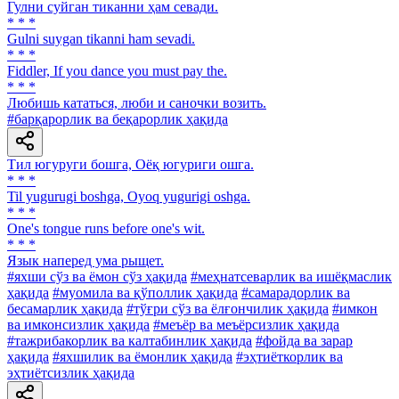
Гулни суйган тиканни ҳам севади.
* * *
Gulni suygan tikanni ham sevadi.
* * *
Fiddler, If you dance you must pay the.
* * *
Любишь кататься, люби и саночки возить.
#барқарорлик ва беқарорлик ҳақида
Тил югуруги бошга, Оёқ югуриги ошга.
* * *
Til yugurugi boshga, Oyoq yugurigi oshga.
* * *
One's tongue runs before one's wit.
* * *
Язык наперед ума рыщет.
#яхши сўз ва ёмон сўз ҳақида
#меҳнатсеварлик ва ишёқмаслик
ҳақида
#муомила ва қўполлик ҳақида
#самарадорлик ва
бесамарлик ҳақида
#тўғри сўз ва ёлғончилик ҳақида
#имкон
ва имконсизлик ҳақида
#меъёр ва меъёрсизлик ҳақида
#тажрибакорлик ва калтабинлик ҳақида
#фойда ва зарар
ҳақида
#яхшилик ва ёмонлик ҳақида
#эҳтиёткорлик ва
эҳтиётсизлик ҳақида