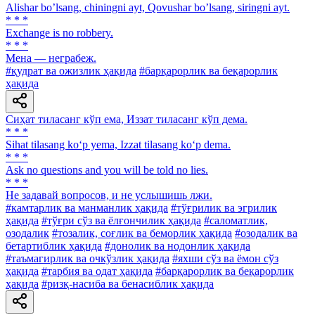
Alishar bo’lsang, chiningni ayt, Qovushar bo’lsang, siringni ayt.
* * *
Exchange is no robbery.
* * *
Мена — неграбеж.
#қудрат ва ожизлик ҳақида
#барқарорлик ва беқарорлик
ҳақида
Сиҳат тиласанг кўп ема, Иззат тиласанг кўп дема.
* * *
Sihat tilasang ko‘p yema, Izzat tilasang ko‘p dema.
* * *
Ask no questions and you will be told no lies.
* * *
He задавай вопросов, и не услышишь лжи.
#камтарлик ва манманлик ҳақида
#тўғрилик ва эгрилик
ҳақида
#тўғри сўз ва ёлғончилик ҳақида
#саломатлик,
озодалик
#тозалик, соғлик ва беморлик ҳақида
#озодалик ва
бетартиблик ҳақида
#донолик ва нодонлик ҳақида
#таъмагирлик ва очкўзлик ҳақида
#яхши сўз ва ёмон сўз
ҳақида
#тарбия ва одат ҳақида
#барқарорлик ва беқарорлик
ҳақида
#ризқ-насиба ва бенасиблик ҳақида