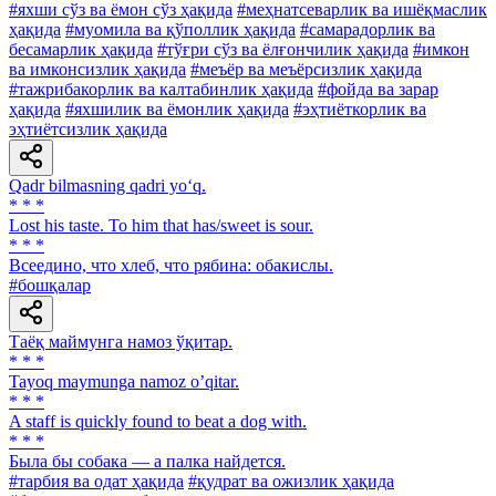
#яхши сўз ва ёмон сўз ҳақида
#меҳнатсеварлик ва ишёқмаслик
ҳақида
#муомила ва қўполлик ҳақида
#самарадорлик ва
бесамарлик ҳақида
#тўғри сўз ва ёлғончилик ҳақида
#имкон
ва имконсизлик ҳақида
#меъёр ва меъёрсизлик ҳақида
#тажрибакорлик ва калтабинлик ҳақида
#фойда ва зарар
ҳақида
#яхшилик ва ёмонлик ҳақида
#эҳтиёткорлик ва
эҳтиётсизлик ҳақида
Qadr bilmasning qadri yo‘q.
* * *
Lost his taste. To him that has/sweet is sour.
* * *
Всеедино, что хлеб, что рябина: обакислы.
#бошқалар
Таёқ маймунга намоз ўқитар.
* * *
Tayoq maymunga namoz oʼqitar.
* * *
A staff is quickly found to beat a dog with.
* * *
Была бы собака — а палка найдется.
#тарбия ва одат ҳақида
#қудрат ва ожизлик ҳақида