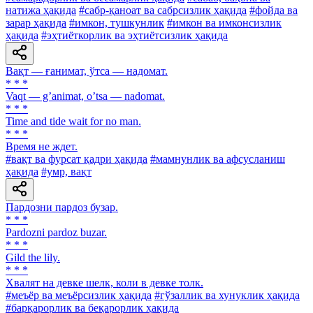
натижа ҳақида
#сабр-қаноат ва сабрсизлик ҳақида
#фойда ва
зарар ҳақида
#имкон, тушкунлик
#имкон ва имконсизлик
ҳақида
#эҳтиёткорлик ва эҳтиётсизлик ҳақида
Вақт — ғанимат, ўтса — надомат.
* * *
Vaqt — gʼanimat, oʼtsa — nadomat.
* * *
Time and tide wait for no man.
* * *
Время не ждет.
#вақт ва фурсат қадри ҳақида
#мамнунлик ва афсусланиш
ҳақида
#умр, вақт
Пардозни пардоз бузар.
* * *
Pardozni pardoz buzar.
* * *
Gild the lily.
* * *
Хвалят на девке шелк, коли в девке толк.
#меъёр ва меъёрсизлик ҳақида
#гўзаллик ва хунуклик ҳақида
#барқарорлик ва беқарорлик ҳақида