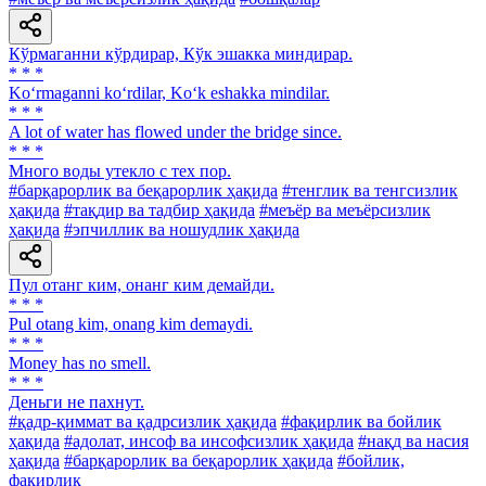
Кўрмаганни кўрдирар, Кўк эшакка миндирар.
* * *
Ko‘rmaganni ko‘rdilar, Ko‘k eshakka mindilar.
* * *
A lot of water has flowed under the bridge since.
* * *
Много воды утекло с тех пор.
#барқарорлик ва беқарорлик ҳақида
#тенглик ва тенгсизлик
ҳақида
#тақдир ва тадбир ҳақида
#меъёр ва меъёрсизлик
ҳақида
#эпчиллик ва ношудлик ҳақида
Пул отанг ким, онанг ким демайди.
* * *
Pul otang kim, onang kim demaydi.
* * *
Money has no smell.
* * *
Деньги не пахнут.
#қадр-қиммат ва қадрсизлик ҳақида
#фақирлик ва бойлик
ҳақида
#адолат, инсоф ва инсофсизлик ҳақида
#нақд ва насия
ҳақида
#барқарорлик ва беқарорлик ҳақида
#бойлик,
фақирлик