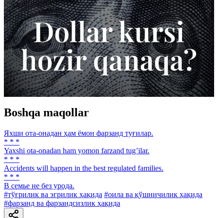
Boshqa maqollar
Яхши ота-онадан ҳам ёмон фарзанд туғилар.
* * *
Yaxshi ota-onadan ham yomon farzand tugʼilar.
* * *
Accidents will happen in the best regulated families.
* * *
В семье не без урода.
#тўғрилик ва эгрилик ҳақида
#оила ва қўшничилик ҳақида
#фарзанд ва фарзандсизлик ҳақида