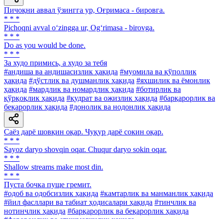
Пичоқни аввал ўзингга ур, Оғримаса - бировга.
* * *
Pichoqni avval o‘zingga ur, Og‘rimasa - birovga.
* * *
Do as you would be done.
* * *
За худо примись, а худо за тебя
#андиша ва андишасизлик ҳақида
#муомила ва қўполлик
ҳақида
#дўстлик ва душманлик ҳақида
#яхшилик ва ёмонлик
ҳақида
#мардлик ва номардлик ҳақида
#ботирлик ва
қўрқоқлик ҳақида
#қудрат ва ожизлик ҳақида
#барқарорлик ва
беқарорлик ҳақида
#донолик ва нодонлик ҳақида
Саёз дарё шовқин оқар. Чуқур дарё сокин оқар.
* * *
Sayoz daryo shovqin oqar. Chuqur daryo sokin oqar.
* * *
Shallow streams make most din.
* * *
Пуста бочка пуще гремит.
#одоб ва одобсизлик ҳақида
#камтарлик ва манманлик ҳақида
#йил фасллари ва табиат ҳодисалари ҳақида
#тинчлик ва
нотинчлик ҳақида
#барқарорлик ва беқарорлик ҳақида