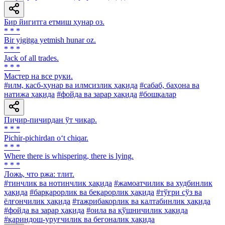
Бир йигитга етмиш ҳунар оз.
* * *
Bir yigitga yetmish hunar oz.
* * *
Jack of all trades.
* * *
Мастер на все руки.
#илм, касб-ҳунар ва илмсизлик ҳақида
#сабаб, баҳона ва
натижа ҳақида
#фойда ва зарар ҳақида
#бошқалар
Пичир-пичирдан ўт чиқар.
* * *
Pichir-pichirdan o‘t chiqar.
* * *
Where there is whispering, there is lying.
* * *
Ложь, что ржа: тлит.
#тинчлик ва нотинчлик ҳақида
#жамоатчилик ва худбинлик
ҳақида
#барқарорлик ва беқарорлик ҳақида
#тўғри сўз ва
ёлғончилик ҳақида
#тажрибакорлик ва калтабинлик ҳақида
#фойда ва зарар ҳақида
#оила ва қўшничилик ҳақида
#қариндош-уруғчилик ва бегоналик ҳақида