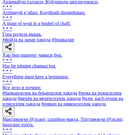
Арзимайди ғалласи, Куйдиради шогирдонаси.
* * *
Arzimaydi g‘allasi, Kuydiradi shogirdonasi.
* * *
A grain of weat in a bushel of chaff.
* * *
Гора родила мышь.
#фойда ва зарар ҳақида
#бошқалар
Ҳар бир ишнинг чамаси бор.
* * *
Har bir ishning chamasi bor.
* * *
Everything must have a beginning.
* * *
Все дело в почине.
#барқарорлик ва беқарорлик ҳақида
#режа ва режасизлик
ҳақида
#меъёр ва меъёрсизлик ҳақида
#илм, касб-ҳунар ва
илмсизлик ҳақида
#имкон ва имконсизлик ҳақида
Мақтамоқчи бўлсанг, сахийни мақта, Топтамоқчи бўлсанг,
бахилни топта.
* * *