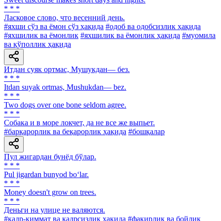
* * *
Ласковое слово, что весенний день.
#яхши сўз ва ёмон сўз ҳақида
#одоб ва одобсизлик ҳақида
#яхшилик ва ёмонлик
#яхшилик ва ёмонлик ҳақида
#муомила
ва қўполлик ҳақида
Итдан суяк ортмас, Мушукдан— без.
* * *
Itdan suyak ortmas, Mushukdan— bez.
* * *
Two dogs over one bone seldom agree.
* * *
Собака и в море локчет, да не все же выпьет.
#барқарорлик ва беқарорлик ҳақида
#бошқалар
Пул жигардан бунёд бўлар.
* * *
Pul jigardan bunyod bo‘lar.
* * *
Money doesn't grow on trees.
* * *
Деньги на улице не валяются.
#қадр-қиммат ва қадрсизлик ҳақида
#фақирлик ва бойлик