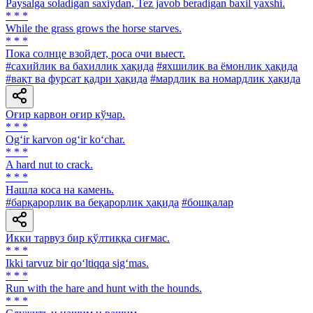
Paysalga soladigan saxiydan, Tez javob beradigan baxil yaxshi.
* * *
While the grass grows the horse starves.
* * *
Пока солнце взойдет, роса очи выест.
#сахийлик ва бахиллик ҳақида
#яхшилик ва ёмонлик ҳақида
#вақт ва фурсат қадри ҳақида
#мардлик ва номардлик ҳақида
Оғир карвон оғир кўчар.
* * *
Og‘ir karvon og‘ir ko‘char.
* * *
A hard nut to crack.
* * *
Нашла коса на камень.
#барқарорлик ва беқарорлик ҳақида
#бошқалар
Икки тарвуз бир қўлтиққа сиғмас.
* * *
Ikki tarvuz bir qo‘ltiqqa sig‘mas.
* * *
Run with the hare and hunt with the hounds.
* * *