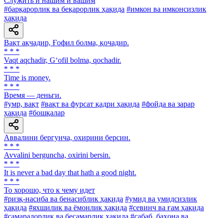
Служить и нашим и вашим
#барқарорлик ва беқарорлик ҳақида
#имкон ва имконсизлик
ҳақида
Вақт ақчадир, Ғофил болма, қочадир.
* * *
Vaqt aqchadir, G‘ofil bolma, qochadir.
* * *
Time is money.
* * *
Время — деньги.
#умр, вақт
#вақт ва фурсат қадри ҳақида
#фойда ва зарар
ҳақида
#бошқалар
Аввалини бергунча, охирини берсин.
* * *
Avvalini berguncha, oxirini bersin.
* * *
It is never a bad day that hath a good night.
* * *
To хорошо, что к чему идет
#ризқ-насиба ва бенасиблик ҳақида
#умид ва умидсизлик
ҳақида
#яхшилик ва ёмонлик ҳақида
#севинч ва ғам ҳақида
#самарадорлик ва бесамарлик ҳақида
#сабаб, баҳона ва