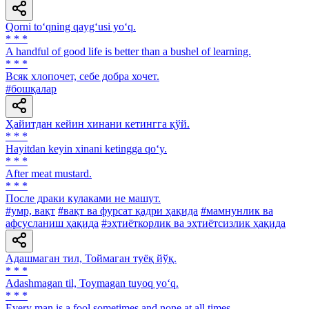
Qorni to‘qning qayg‘usi yo‘q.
* * *
A handful of good life is better than a bushel of learning.
* * *
Всяк хлопочет, себе добра хочет.
#бошқалар
Ҳайитдан кейин хинани кетингга қўй.
* * *
Hayitdan keyin xinani ketingga qo‘y.
* * *
After meat mustard.
* * *
После драки кулаками не машут.
#умр, вақт
#вақт ва фурсат қадри ҳақида
#мамнунлик ва
афсусланиш ҳақида
#эҳтиёткорлик ва эҳтиётсизлик ҳақида
Адашмаган тил, Тоймаган туёқ йўқ.
* * *
Adashmagan til, Toymagan tuyoq yo‘q.
* * *
Every man is a fool sometimes and none at all times.