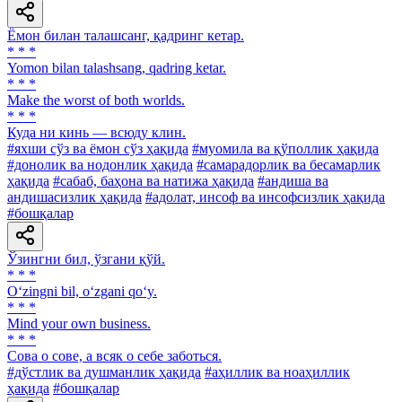
Ёмон билан талашсанг, қадринг кетар.
* * *
Yomon bilan talashsang, qadring ketar.
* * *
Make the worst of both worlds.
* * *
Куда ни кинь — всюду клин.
#яхши сўз ва ёмон сўз ҳақида
#муомила ва қўполлик ҳақида
#донолик ва нодонлик ҳақида
#самарадорлик ва бесамарлик
ҳақида
#сабаб, баҳона ва натижа ҳақида
#андиша ва
андишасизлик ҳақида
#адолат, инсоф ва инсофсизлик ҳақида
#бошқалар
Ўзингни бил, ўзгани қўй.
* * *
O‘zingni bil, o‘zgani qo‘y.
* * *
Mind your own business.
* * *
Сова о сове, а всяк о себе заботься.
#дўстлик ва душманлик ҳақида
#аҳиллик ва ноаҳиллик
ҳақида
#бошқалар