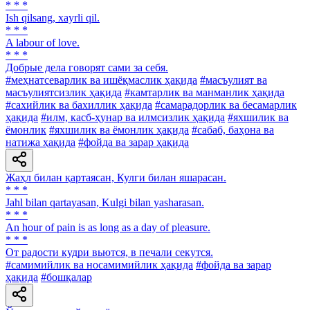
* * *
Ish qilsang, xayrli qil.
* * *
A labour of love.
* * *
Добрые дела говорят сами за себя.
#меҳнатсеварлик ва ишёқмаслик ҳақида
#масъулият ва
масъулиятсизлик ҳақида
#камтарлик ва манманлик ҳақида
#сахийлик ва бахиллик ҳақида
#самарадорлик ва бесамарлик
ҳақида
#илм, касб-ҳунар ва илмсизлик ҳақида
#яхшилик ва
ёмонлик
#яхшилик ва ёмонлик ҳақида
#сабаб, баҳона ва
натижа ҳақида
#фойда ва зарар ҳақида
Жаҳл билан қартаясан, Кулги билан яшарасан.
* * *
Jahl bilan qartayasan, Kulgi bilan yasharasan.
* * *
An hour of pain is as long as a day of pleasure.
* * *
От радости кудри вьются, в печали секутся.
#самимийлик ва носамимийлик ҳақида
#фойда ва зарар
ҳақида
#бошқалар