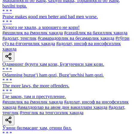
Maqtamoqchi boʼlsang, saxiyni maqta, Toptamoqchi boʼlsang,
baxilni topta.
* * *
Praise makes good men better and bad men worse.
* * *
Худого не хвали, а хорошего не кори!
#яхшилик ва ёмонлик ҳақида
#сахийлик ва бахиллик ҳақида
#адолат, тенглик
#самарадорлик ва бесамарлик ҳақида
#тўғри
сўз ва ёлғончилик ҳақида
#адолат, инсоф ва инсофсизлик
ҳақида
Одамнинг бузуғи ҳам қози, Бузғунчиси ҳам қози.
* * *
Odamning buzug‘i ham qozi, Buzg‘unchisi ham qozi.
* * *
The more laws, the more offenders.
* * *
Где закон, там и преступление.
#яхшилик ва ёмонлик ҳақида
#адолат, инсоф ва инсофсизлик
ҳақида
#амалдорлар ва авом дин вакиллари ҳақида
#адолат,
тенглик
#тенглик ва тенгсизлик ҳақида
Ўзини билмасанг ҳам, отини бил.
* * *