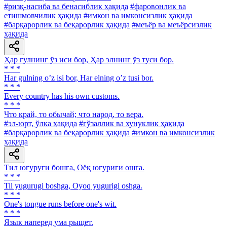
#ризқ-насиба ва бенасиблик ҳақида
#фаровонлик ва
етишмовчилик ҳақида
#имкон ва имконсизлик ҳақида
#барқарорлик ва беқарорлик ҳақида
#меъёр ва меъёрсизлик
ҳақида
Ҳар гулнинг ўз иси бор, Ҳар элнинг ўз туси бор.
* * *
Har gulning oʼz isi bor, Har elning oʼz tusi bor.
* * *
Every country has his own customs.
* * *
Что край, то обычай; что народ, то вера.
#эл-юрт, ўлка ҳақида
#гўзаллик ва хунуклик ҳақида
#барқарорлик ва беқарорлик ҳақида
#имкон ва имконсизлик
ҳақида
Тил югуруги бошга, Оёқ югуриги ошга.
* * *
Til yugurugi boshga, Oyoq yugurigi oshga.
* * *
One's tongue runs before one's wit.
* * *
Язык наперед ума рыщет.