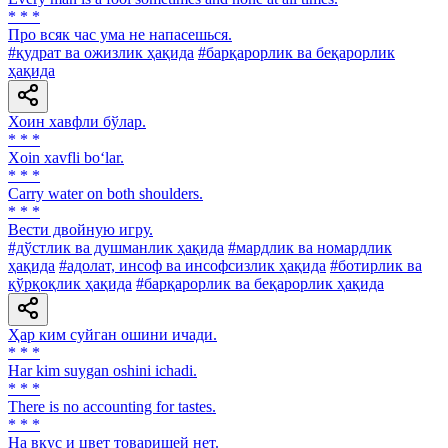
* * *
Про всяк час ума не напасешься.
#қудрат ва ожизлик ҳақида
#барқарорлик ва беқарорлик
ҳақида
Хоин хавфли бўлар.
* * *
Xoin xavfli bo‘lar.
* * *
Carry water on both shoulders.
* * *
Вести двойную игру.
#дўстлик ва душманлик ҳақида
#мардлик ва номардлик
ҳақида
#адолат, инсоф ва инсофсизлик ҳақида
#ботирлик ва
қўрқоқлик ҳақида
#барқарорлик ва беқарорлик ҳақида
Ҳар ким суйган ошини ичади.
* * *
Har kim suygan oshini ichadi.
* * *
There is no accounting for tastes.
* * *
Ha вкус и цвет товарищей нет.