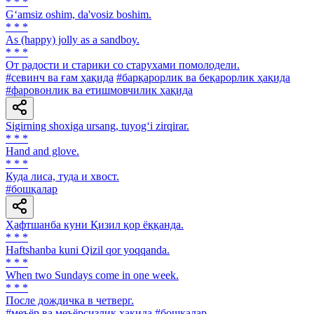
* * *
G‘amsiz oshim, da'vosiz boshim.
* * *
As (happy) jolly as a sandboy.
* * *
От радости и старики со старухами помолодели.
#севинч ва ғам ҳақида
#барқарорлик ва беқарорлик ҳақида
#фаровонлик ва етишмовчилик ҳақида
Sigirning shoxiga ursang, tuyog‘i zirqirar.
* * *
Hand and glove.
* * *
Куда лиса, туда и хвост.
#бошқалар
Ҳафтшанба куни Қизил қор ёққанда.
* * *
Haftshanba kuni Qizil qor yoqqanda.
* * *
When two Sundays come in one week.
* * *
После дождичка в четверг.
#меъёр ва меъёрсизлик ҳақида
#бошқалар