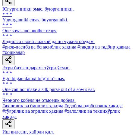
Югурганники эмас, буюрганники.
* * *
Yugurganniki emas, buyurganniki.
* * *
One sows and another reaps.
* * *
Ладно со своей ложкой да по чужим обедам.
#ризқ-насиба ва бенасиблик ҳақида
#тақдир ва тадбир ҳақида
#бошқалар
Эгри битган дарахт тўғри ўсмас.
* * *
Egri bitgan daraxt to‘g‘ri o‘smas.
* * *
One can not make a silk purse out of a sow's ear.
* * *
Черного кобеля не отмоешь добела.
#яхшилик ва ёмонлик ҳақида
#одоб ва одобсизлик ҳақида
#тўғрилик ва эгрилик ҳақида
#ҳалоллик ва текинхўрлик
ҳақида
Иш қилсанг, хайрли қил.