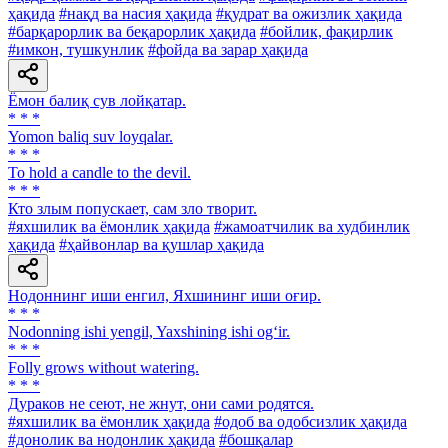
ҳақида
#нақд ва насия ҳақида
#қудрат ва ожизлик ҳақида
#барқарорлик ва беқарорлик ҳақида
#бойлик, фақирлик
#имкон, тушкунлик
#фойда ва зарар ҳақида
Ёмон балиқ сув лойқатар.
* * *
Yomon baliq suv loyqalar.
* * *
To hold a candle to the devil.
* * *
Кто злым попускает, сам зло творит.
#яхшилик ва ёмонлик ҳақида
#жамоатчилик ва худбинлик
ҳақида
#ҳайвонлар ва қушлар ҳақида
Нодоннинг иши енгил, Яхшининг иши оғир.
* * *
Nodonning ishi yengil, Yaxshining ishi og‘ir.
* * *
Folly grows without watering.
* * *
Дураков не сеют, не жнут, они сами родятся.
#яхшилик ва ёмонлик ҳақида
#одоб ва одобсизлик ҳақида
#донолик ва нодонлик ҳақида
#бошқалар