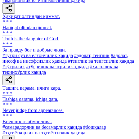
#фаровонлик ва етишмовчилик ҳақида
Ҳақиқат олтиндан қиммат.
* * *
Haqiqat oltindan qimmat.
* * *
Truth is the daughter of God.
* * *
За правду бог и добрые люди.
#тўғри сўз ва ёлғончилик ҳақида
#адолат, тенглик
#адолат,
инсоф ва инсофсизлик ҳақида
#тенглик ва тенгсизлик ҳақида
#тўғрилик
#тўғрилик ва эгрилик ҳақида
#ҳалоллик ва
текинхўрлик ҳақида
Ташига қарама, ичига қара.
* * *
Tashiga qarama, ichiga qara.
* * *
Never judge from appearances.
* * *
Внешность обманчива.
#самарадорлик ва бесамарлик ҳақида
#бошқалар
#эҳтиёткорлик ва эҳтиётсизлик ҳақида