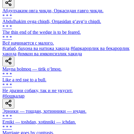
Абдулҳаким овга чиқди, Орқасидан ғавғо чиқди.
* * *
Abdulhakim ovga chiqdi, Orqasidan g‘avg‘o chiqdi.
* * *
The thin end of the wedge is to be feared.
* * *
Всё начинается с малого.
#сабаб, баҳона ва натижа ҳақида
#барқарорлик ва беқарорлик
ҳақида
#имкон ва имконсизлик ҳақида
Mayna bolmoq — tirik o‘lmoq.
* * *
Like a red rag to a bull.
* * *
He дразни собаку, так и не укусит.
#бошқалар
Эрники — тошдан, хотинники — ичдан.
* * *
Erniki — tоshdan, xotinniki — ichdan.
* * *
Marriage goes by contrasts.