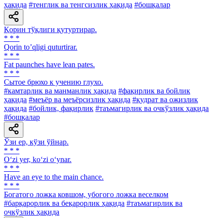
ҳақида
#тенглик ва тенгсизлик ҳақида
#бошқалар
Қорин тўқлиги қутуртирар.
* * *
Qorin toʼqligi quturtirar.
* * *
Fat paunches have lean pates.
* * *
Сытое брюхо к учению глухо.
#камтарлик ва манманлик ҳақида
#фақирлик ва бойлик
ҳақида
#меъёр ва меъёрсизлик ҳақида
#қудрат ва ожизлик
ҳақида
#бойлик, фақирлик
#таъмагирлик ва очкўзлик ҳақида
#бошқалар
Ўзи ер, кўзи ўйнар.
* * *
O‘zi yer, ko‘zi o‘ynar.
* * *
Have an eye to the main chance.
* * *
Богатого ложка ковшом, убогого ложка веселком
#барқарорлик ва беқарорлик ҳақида
#таъмагирлик ва
очкўзлик ҳақида