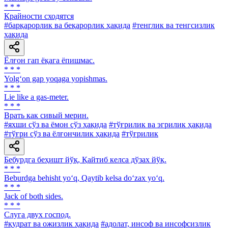
* * *
Крайности сходятся
#барқарорлик ва беқарорлик ҳақида
#тенглик ва тенгсизлик
ҳақида
Ёлғон гап ёқага ёпишмас.
* * *
Yolg‘on gap yoqaga yopishmas.
* * *
Lie like a gas-meter.
* * *
Врать как сивый мерин.
#яхши сўз ва ёмон сўз ҳақида
#тўғрилик ва эгрилик ҳақида
#тўғри сўз ва ёлғончилик ҳақида
#тўғрилик
Бебурдга беҳишт йўқ, Қайтиб келса дўзах йўқ.
* * *
Beburdga behisht yo‘q, Qaytib kelsa do‘zax yo‘q.
* * *
Jack of both sides.
* * *
Слуга двух господ.
#қудрат ва ожизлик ҳақида
#адолат, инсоф ва инсофсизлик