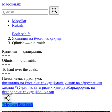
Maqollar.uz
Maqollar
Ruknlar
Bosh sahifa
Яхшилик ва ёмонлик ҳақида
Qilmish — qidirmish.
Қилмиш — қидирмиш.
* * *
Qilmish — qidirmish.
* * *
To haul over the coals.
* * *
Палка нема, а даст ума.
#яхшилик ва ёмонлик ҳақида
#мамнунлик ва афсусланиш
ҳақида
#тўғрилик ва эгрилик ҳақида
#барқарорлик ва
беқарорлик ҳақида
#бошқалар
Telegram
Facebook