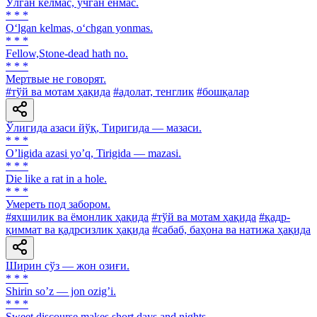
Ўлган келмас, ўчган ёнмас.
* * *
O‘lgan kelmas, o‘chgan yonmas.
* * *
Fellow,Stone-dead hath no.
* * *
Мертвые не говорят.
#тўй ва мотам ҳақида
#адолат, тенглик
#бошқалар
Ўлигида азаси йўқ, Тиригида — мазаси.
* * *
Oʼligida azasi yoʼq, Tirigida — mazasi.
* * *
Die like a rat in a hole.
* * *
Умереть под забором.
#яхшилик ва ёмонлик ҳақида
#тўй ва мотам ҳақида
#қадр-
қиммат ва қадрсизлик ҳақида
#сабаб, баҳона ва натижа ҳақида
Ширин сўз — жон озиғи.
* * *
Shirin soʼz — jon ozigʼi.
* * *
Sweet discourse makes short days and nights.