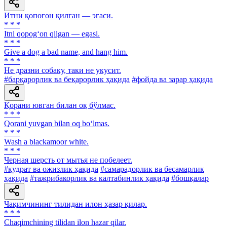
Итни қопоғон қилган — эгаси.
* * *
Itni qopog‘on qilgan — egasi.
* * *
Give a dog a bad name, and hang him.
* * *
He дразни собаку, таки не укусит.
#барқарорлик ва беқарорлик ҳақида
#фойда ва зарар ҳақида
Қорани ювган билан оқ бўлмас.
* * *
Qorani yuvgan bilan oq bo‘lmas.
* * *
Wash a blackamoor white.
* * *
Черная шерсть от мытья не побелеет.
#қудрат ва ожизлик ҳақида
#самарадорлик ва бесамарлик
ҳақида
#тажрибакорлик ва калтабинлик ҳақида
#бошқалар
Чақимчининг тилидан илон ҳазар қилар.
* * *
Chaqimchining tilidan ilon hazar qilar.