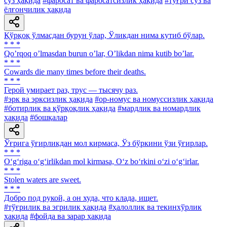
сўз ҳақида
#фаросат ва фаросатсизлик ҳақида
#тўғри сўз ва
ёлғончилик ҳақида
Қўрқоқ ўлмасдан бурун ўлар, Ўликдан нима кутиб бўлар.
* * *
Qoʼrqoq oʼlmasdan burun oʼlar, Oʼlikdan nima kutib boʼlar.
* * *
Cowards die many times before their deaths.
* * *
Герой умирает раз, трус — тысячу раз.
#эрк ва эрксизлик ҳақида
#ор-номус ва номуссизлик ҳақида
#ботирлик ва қўрқоқлик ҳақида
#мардлик ва номардлик
ҳақида
#бошқалар
Ўғрига ўғирликдан мол кирмаса, Ўз бўркини ўзи ўғирлар.
* * *
O‘g‘riga o‘g‘irlikdan mol kirmasa, O‘z bo‘rkini o‘zi o‘g‘irlar.
* * *
Stolen waters are sweet.
* * *
Добро под рукой, а он худа, что клада, ищет.
#тўғрилик ва эгрилик ҳақида
#ҳалоллик ва текинхўрлик
ҳақида
#фойда ва зарар ҳақида