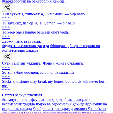
#барқарорлик ва беқарорлик ҳақида
Тил суяксиз, тиш-қалъа, Тил ёмони — бир бало.
* * *
Til suyaksiz, tish-qal'a, Til yomoni — bir balo.
* * *
To keep one's tongue between one's teeth.
* * *
Держи язык за зубами.
#қудрат ва ожизлик ҳақида
#бошқалар
#эҳтиёткорлик ва
эҳтиётсизлик ҳақида
Сўзни айтинг уққанга, Жонни жонга суққанга.
* * *
So‘zni ayting uqqanga, Jonni jonga suqqanga.
* * *
Sticks and stones may break my bones, but words will never hurt
me.
* * *
Статуя бесчувственная.
#мамнунлик ва афсусланиш ҳақида
#самарадорлик ва
бесамарлик ҳақида
#одоб ва одобсизлик ҳақида
#донолик ва
нодонлик ҳақида
#фойда ва зарар ҳақида
#яхши сўз ва ёмон