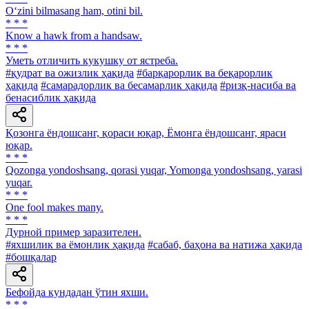
O‘zini bilmasang ham, otini bil.
* * *
Know а hawk from a handsaw.
* * *
Уметь отличить кукушку от ястреба.
#қудрат ва ожизлик ҳақида
#барқарорлик ва беқарорлик
ҳақида
#самарадорлик ва бесамарлик ҳақида
#ризқ-насиба ва
бенасиблик ҳақида
Қозонга ёндошсанг, қораси юқар, Ёмонга ёндошсанг, яраси
юқар.
* * *
Qozonga yondoshsang, qorasi yuqar, Yomonga yondoshsang, yarasi
yuqar.
* * *
One fool makes many.
* * *
Дурной пример заразителен.
#яхшилик ва ёмонлик ҳақида
#сабаб, баҳона ва натижа ҳақида
#бошқалар
Бефойда кундадан ўтин яхши.
* * *