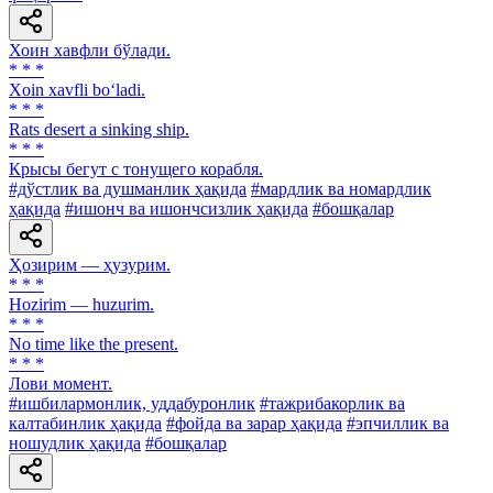
Хоин хавфли бўлади.
* * *
Xoin xavfli bo‘ladi.
* * *
Rats desert a sinking ship.
* * *
Крысы бегут с тонущего корабля.
#дўстлик ва душманлик ҳақида
#мардлик ва номардлик
ҳақида
#ишонч ва ишончсизлик ҳақида
#бошқалар
Ҳозирим — ҳузурим.
* * *
Hozirim — huzurim.
* * *
No time like the present.
* * *
Лови момент.
#ишбилармонлик, уддабуронлик
#тажрибакорлик ва
калтабинлик ҳақида
#фойда ва зарар ҳақида
#эпчиллик ва
ношудлик ҳақида
#бошқалар