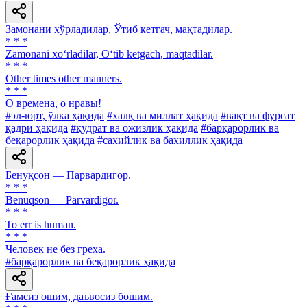
Замонани хўрладилар, Ўтиб кетгач, мақтадилар.
* * *
Zamonani xo‘rladilar, O‘tib ketgach, maqtadilar.
* * *
Other times other manners.
* * *
О времена, о нравы!
#эл-юрт, ўлка ҳақида
#халқ ва миллат ҳақида
#вақт ва фурсат
қадри ҳақида
#қудрат ва ожизлик ҳақида
#барқарорлик ва
беқарорлик ҳақида
#сахийлик ва бахиллик ҳақида
Бенуқсон — Парвардигор.
* * *
Benuqson — Parvardigor.
* * *
To err is human.
* * *
Человек не без греха.
#барқарорлик ва беқарорлик ҳақида
Ғамсиз ошим, даъвосиз бошим.