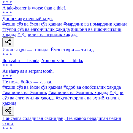
* * *
A tale-bearer is worse than a thief.
* * *
Доносчику первый кнут.
#яхши сўз ва ёмон сўз ҳақида
#мардлик ва номардлик ҳақида
#тўғри сўз ва ёлғончилик ҳақида
#ишонч ва ишончсизлик
ҳақида
#тўғрилик ва эгрилик ҳақида
Илон заҳри — тишида, Ёмон заҳри — тилида.
* * *
Ilon zahri — tishida, Yomon zahri — tilida.
* * *
As sharp as a serpant tooth.
* * *
Не ножа бойся — языка.
#яхши сўз ва ёмон сўз ҳақида
#одоб ва одобсизлик ҳақида
#яхшилик ва ёмонлик
#яхшилик ва ёмонлик ҳақида
#тўғри
сўз ва ёлғончилик ҳақида
#эҳтиёткорлик ва эҳтиётсизлик
ҳақида
Пайсалга соладиган сахийдан, Тез жавоб берадиган бахил
яхши.
* * *