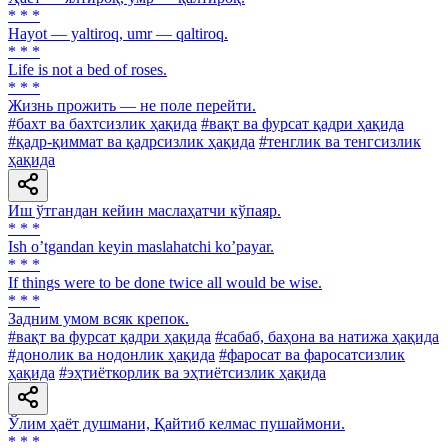
* * *
Hayot — yaltiroq, umr — qaltiroq.
* * *
Life is not a bed of roses.
* * *
Жизнь прожить — не поле перейти.
#бахт ва бахтсизлик ҳақида
#вақт ва фурсат қадри ҳақида
#қадр-қиммат ва қадрсизлик ҳақида
#тенглик ва тенгсизлик
ҳақида
Иш ўтгандан кейин маслаҳатчи кўпаяр.
* * *
Ish oʼtgandan keyin maslahatchi koʼpayar.
* * *
If things were to be done twice all would be wise.
* * *
Задним умом всяк крепок.
#вақт ва фурсат қадри ҳақида
#сабаб, баҳона ва натижа ҳақида
#донолик ва нодонлик ҳақида
#фаросат ва фаросатсизлик
ҳақида
#эҳтиёткорлик ва эҳтиётсизлик ҳақида
Ўлим ҳаёт душмани, Қайтиб келмас пушаймони.
* * *