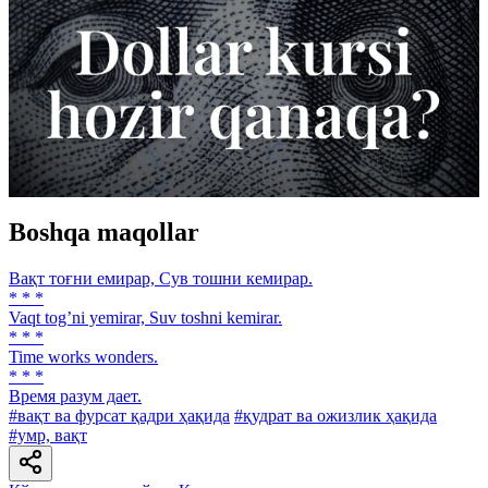
Boshqa maqollar
Вақт тоғни емирар, Сув тошни кемирар.
* * *
Vaqt togʼni yemirar, Suv toshni kemirar.
* * *
Time works wonders.
* * *
Время разум дает.
#вақт ва фурсат қадри ҳақида
#қудрат ва ожизлик ҳақида
#умр, вақт