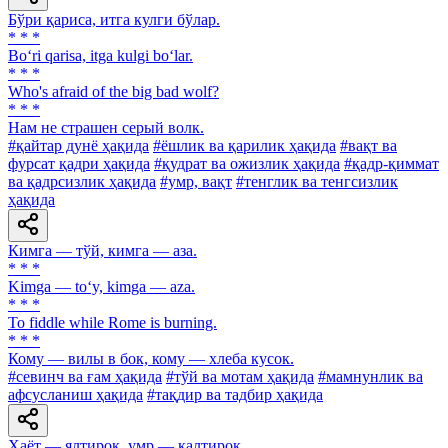
Бўри қариса, итга кулги бўлар.
* * *
Bo‘ri qarisa, itga kulgi bo‘lar.
* * *
Who's afraid of the big bad wolf?
* * *
Нам не страшен серый волк.
#қайтар дунё ҳақида
#ёшлик ва қарилик ҳақида
#вақт ва
фурсат қадри ҳақида
#қудрат ва ожизлик ҳақида
#қадр-қиммат
ва қадрсизлик ҳақида
#умр, вақт
#тенглик ва тенгсизлик
ҳақида
Кимга — тўй, кимга — аза.
* * *
Kimga — to‘y, kimga — aza.
* * *
To fiddle while Rome is burning.
* * *
Кому — вилы в бок, кому — хлеба кусок.
#севинч ва ғам ҳақида
#тўй ва мотам ҳақида
#мамнунлик ва
афсусланиш ҳақида
#тақдир ва тадбир ҳақида
Ҳаёт — ялтироқ, умр — қалтироқ.