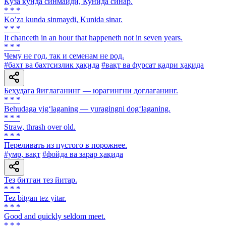
Кўза кунда синмайди, Кунида синар.
* * *
Koʼza kunda sinmaydi, Kunida sinar.
* * *
It chanceth in an hour that happeneth not in seven years.
* * *
Чему не год, так и семенам не род.
#бахт ва бахтсизлик ҳақида
#вақт ва фурсат қадри ҳақида
Беҳудага йиғлаганинг — юрагингни доғлаганинг.
* * *
Behudaga yig‘laganing — yuragingni dog‘laganing.
* * *
Straw, thrash over old.
* * *
Переливать из пустого в порожнее.
#умр, вақт
#фойда ва зарар ҳақида
Тез битган тез йитар.
* * *
Tez bitgan tez yitar.
* * *
Good and quickly seldom meet.
* * *