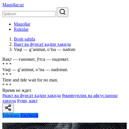
Maqollar.uz
Maqollar
Ruknlar
Bosh sahifa
Вақт ва фурсат қадри ҳақида
Vaqt — gʼanimat, oʼtsa — nadom
Вақт — ғанимат, ўтса — надомат.
* * *
Vaqt — gʼanimat, oʼtsa — nadomat.
* * *
Time and tide wait for no man.
* * *
Время не ждет.
#вақт ва фурсат қадри ҳақида
#мамнунлик ва афсусланиш
ҳақида
#умр, вақт
Telegram
Facebook