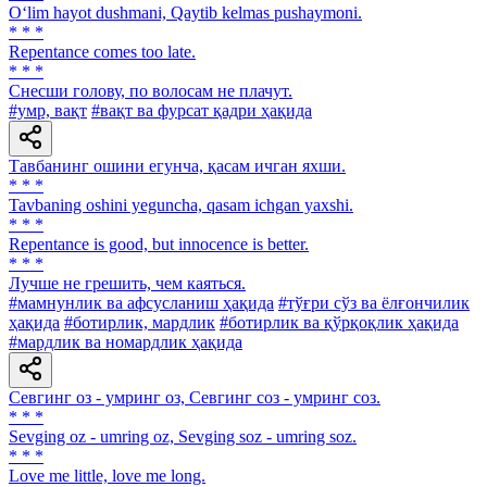
O‘lim hayot dushmani, Qaytib kelmas pushaymoni.
* * *
Repentance comes too late.
* * *
Снесши голову, по волосам не плачут.
#умр, вақт
#вақт ва фурсат қадри ҳақида
Тавбанинг ошини егунча, қасам ичган яхши.
* * *
Tavbaning oshini yeguncha, qasam ichgan yaxshi.
* * *
Repentance is good, but innocence is better.
* * *
Лучше не грешить, чем каяться.
#мамнунлик ва афсусланиш ҳақида
#тўғри сўз ва ёлғончилик
ҳақида
#ботирлик, мардлик
#ботирлик ва қўрқоқлик ҳақида
#мардлик ва номардлик ҳақида
Севгинг оз - умринг оз, Севгинг соз - умринг соз.
* * *
Sevging oz - umring oz, Sevging soz - umring soz.
* * *
Love me little, love me long.