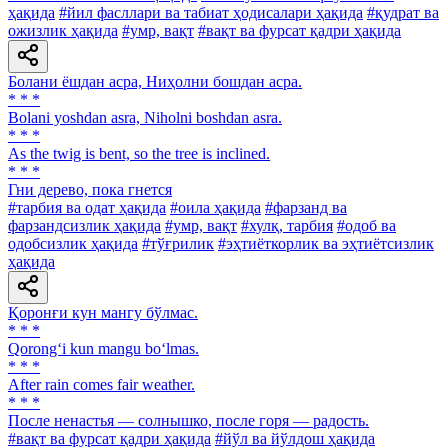
ҳақида
#йил фасллари ва табиат ҳодисалари ҳақида
#қудрат ва
ожизлик ҳақида
#умр, вақт
#вақт ва фурсат қадри ҳақида
Болани ёшдан асра, Ниҳолни бошдан асра.
* * *
Bolani yoshdan asra, Niholni boshdan asra.
* * *
As the twig is bent, so the tree is inclined.
* * *
Гни дерево, пока гнется
#тарбия ва одат ҳақида
#оила ҳақида
#фарзанд ва
фарзандсизлик ҳақида
#умр, вақт
#хулқ, тарбия
#одоб ва
одобсизлик ҳақида
#тўғрилик
#эҳтиёткорлик ва эҳтиётсизлик
ҳақида
Қоронғи кун мангу бўлмас.
* * *
Qorong‘i kun mangu bo‘lmas.
* * *
After rain comes fair weather.
* * *
После ненастья — солнышко, после горя — радость.
#вақт ва фурсат қадри ҳақида
#йўл ва йўлдош ҳақида