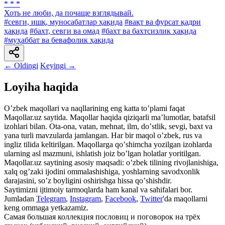
* * *
Хоть не люби, да почаще взглядывай.
#севги, ишқ, муносабатлар ҳақида
#вақт ва фурсат қадри
ҳақида
#бахт, севги ва омад
#бахт ва бахтсизлик ҳақида
#муҳаббат ва бевафолик ҳақида
← Oldingi
Keyingi →
Loyiha haqida
Oʼzbek maqollari va naqllarining eng katta toʼplami faqat
Maqollar.uz saytida. Maqollar haqida qiziqarli maʼlumotlar, batafsil
izohlari bilan. Ota-ona, vatan, mehnat, ilm, doʼstlik, sevgi, baxt va
yana turli mavzularda jamlangan. Har bir maqol oʼzbek, rus va
ingliz tilida keltirilgan. Maqollarga qoʼshimcha yozilgan izohlarda
ularning asl mazmuni, ishlatish joiz boʼlgan holatlar yoritilgan.
Maqollar.uz saytining asosiy maqsadi: oʼzbek tilining rivojlanishiga,
xalq ogʼzaki ijodini ommalashishiga, yoshlarning savodxonlik
darajasini, soʼz boyligini oshirishga hissa qoʼshishdir.
Saytimizni ijtimoiy tarmoqlarda ham kanal va sahifalari bor.
Jumladan
Telegram
,
Instagram
,
Facebook
,
Twitter
'da maqollarni
keng ommaga yetkazamiz.
Самая большая коллекция пословиц и поговорок на трёх