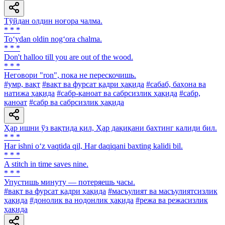
Тўйдан олдин ноғора чалма.
* * *
To‘ydan oldin nog‘ora chalma.
* * *
Don't halloo till you are out of the wood.
* * *
Heговори "ron", пока не перескочишь.
#умр, вақт
#вақт ва фурсат қадри ҳақида
#сабаб, баҳона ва
натижа ҳақида
#сабр-қаноат ва сабрсизлик ҳақида
#сабр,
қаноат
#сабр ва сабрсизлик ҳақида
Ҳар ишни ўз вақтида қил, Ҳар дақиқани бахтинг калиди бил.
* * *
Har ishni o‘z vaqtida qil, Har daqiqani baxting kalidi bil.
* * *
A stitch in time saves nine.
* * *
Упустишь минуту — потеряешь часы.
#вақт ва фурсат қадри ҳақида
#масъулият ва масъулиятсизлик
ҳақида
#донолик ва нодонлик ҳақида
#режа ва режасизлик
ҳақида