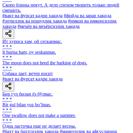
Скоро блины пекут. А дело спехом творить только людей
смешить.
#вақт ва фурсат қадри ҳақида
#фойда ва зарар ҳақида
#эпчиллик ва ношудлик ҳақида
#имкон ва имконсизлик
ҳақида
#меъёр ва меъёрсизлик ҳақида
Ит ҳуриса ҳам, ой сесканмас.
* * *
It hurisa ham, oy seskanmas.
* * *
The moon does not heed the barking of dogs.
* * *
Собака лает, ветер носит
#вақт ва фурсат қадри ҳақида
Бир гул билан ёз бўлмас.
* * *
Bir gul bilan yoz boʼlmas.
* * *
One swallow does not make a summer.
* * *
Одна ласточка еще не делает весны.
#бахт ва бахтсизлик ҳақида
#мамнунлик ва афсусланиш