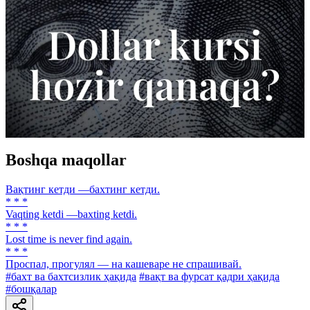
Boshqa maqollar
Вақтинг кетди —бахтинг кетди.
* * *
Vaqting ketdi —baxting ketdi.
* * *
Lost time is never find again.
* * *
Проспал, прогулял — на кашеваре не спрашивай.
#бахт ва бахтсизлик ҳақида
#вақт ва фурсат қадри ҳақида
#бошқалар