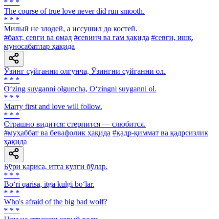
* * *
The course of true love never did run smooth.
* * *
Милый не злодей, а иссушил до костей.
#бахт, севги ва омад
#севинч ва ғам ҳақида
#севги, ишқ,
муносабатлар ҳақида
Ўзинг суйганни олгунча, Ўзингни суйганни ол.
* * *
O‘zing suyganni olguncha, O‘zingni suyganni ol.
* * *
Marry first and love will follow.
* * *
Страшно видится: стерпится — слюбится.
#муҳаббат ва бевафолик ҳақида
#қадр-қиммат ва қадрсизлик
ҳақида
Бўри қариса, итга кулги бўлар.
* * *
Bo‘ri qarisa, itga kulgi bo‘lar.
* * *
Who's afraid of the big bad wolf?
* * *