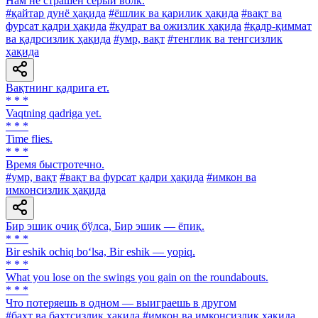
Нам не страшен серый волк.
#қайтар дунё ҳақида
#ёшлик ва қарилик ҳақида
#вақт ва
фурсат қадри ҳақида
#қудрат ва ожизлик ҳақида
#қадр-қиммат
ва қадрсизлик ҳақида
#умр, вақт
#тенглик ва тенгсизлик
ҳақида
Вақтнинг қадрига ет.
* * *
Vaqtning qadriga yet.
* * *
Time flies.
* * *
Время быстротечно.
#умр, вақт
#вақт ва фурсат қадри ҳақида
#имкон ва
имконсизлик ҳақида
Бир эшик очиқ бўлса, Бир эшик — ёпиқ.
* * *
Bir eshik ochiq bo‘lsa, Bir eshik — yopiq.
* * *
What you lose on the swings you gain on the roundabouts.
* * *
Что потеряешь в одном — выиграешь в другом
#бахт ва бахтсизлик ҳақида
#имкон ва имконсизлик ҳақида