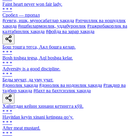
Faint heart never won fair lady.
* * *
Сробел — пропал
#севги, ишқ, муносабатлар ҳақида
#эпчиллик ва ношудлик
ҳақида
#ишбилармонлик, уддабуронлик
#тажрибакорлик ва
калтабинлик ҳақида
#фойда ва зарар ҳақида
Бош тошга тегса, Ақл бошга келар.
* * *
Bosh toshga tegsa, Aql boshga kelar.
* * *
Adversity is a good discipline.
* * *
Беды мучат, да уму учат.
#донолик ҳақида
#донолик ва нодонлик ҳақида
#тақдир ва
тадбир ҳақида
#бахт ва бахтсизлик ҳақида
Ҳайитдан кейин хинани кетингга қўй.
* * *
Hayitdan keyin xinani ketingga qo‘y.
* * *
After meat mustard.
* * *