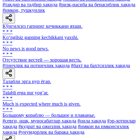
#тақдир ва тадбир ҳақида
#ризқ-насиба ва бенасиблик ҳақида
#имкон, тушкунлик
Кўнгилсиз гапнинг кечиккани яхши.
* * *
Ko‘ngilsiz gapning kechikkani yaxshi.
* * *
No news is good news.
* * *
Отсутствие вестей — хорошая весть.
#тинчлик ва нотинчлик ҳақида
#бахт ва бахтсизлик ҳақида
Талабли эрга нур ёғар.
* * *
Talabli erga nur yogʼar.
* * *
Much is expected where much is given.
* * *
Большому кораблю — большое и плаванье.
#севги, ишқ, муносабатлар ҳақида
#оила ҳақида
#эр-хотинлар
ҳақида
#қудрат ва ожизлик ҳақида
#имкон ва имконсизлик
ҳақида
#унумдорлик ва барака ҳақида