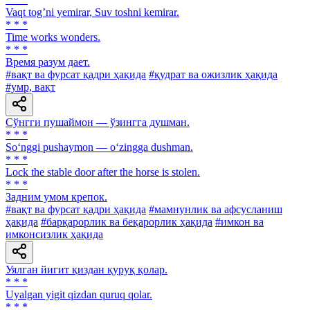
Vaqt togʼni yemirar, Suv toshni kemirar.
* * *
Time works wonders.
* * *
Время разум дает.
#вақт ва фурсат қадри ҳақида
#қудрат ва ожизлик ҳақида
#умр, вақт
Сўнгги пушаймон — ўзингга душман.
* * *
So‘nggi pushaymon — o‘zingga dushman.
* * *
Lock the stable door after the horse is stolen.
* * *
Задним умом крепок.
#вақт ва фурсат қадри ҳақида
#мамнунлик ва афсусланиш
ҳақида
#барқарорлик ва беқарорлик ҳақида
#имкон ва
имконсизлик ҳақида
Уялган йигит қиздан қуруқ қолар.
* * *
Uyalgan yigit qizdan quruq qolar.
* * *