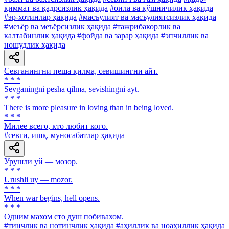
қиммат ва қадрсизлик ҳақида
#оила ва қўшничилик ҳақида
#эр-хотинлар ҳақида
#масъулият ва масъулиятсизлик ҳақида
#меъёр ва меъёрсизлик ҳақида
#тажрибакорлик ва
калтабинлик ҳақида
#фойда ва зарар ҳақида
#эпчиллик ва
ношудлик ҳақида
Севганингни пеша қилма, севишингни айт.
* * *
Sevganingni pesha qilma, sevishingni ayt.
* * *
There is more pleasure in loving than in being loved.
* * *
Милее всего, кто любит кого.
#севги, ишқ, муносабатлар ҳақида
Урушли уй — мозор.
* * *
Urushli uy — mozor.
* * *
When war begins, hell opens.
* * *
Одним махом сто душ побивахом.
#тинчлик ва нотинчлик ҳақида
#аҳиллик ва ноаҳиллик ҳақида