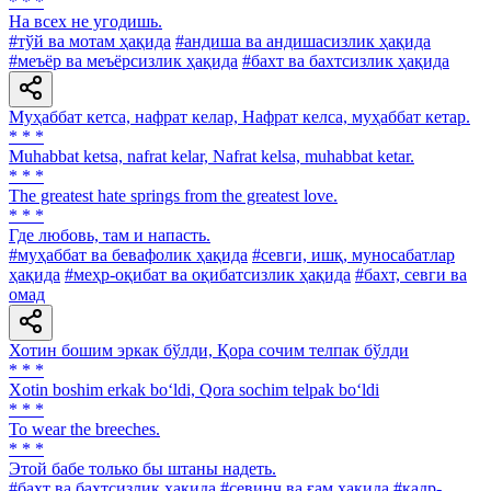
* * *
На всех не угодишь.
#тўй ва мотам ҳақида
#андиша ва андишасизлик ҳақида
#меъёр ва меъёрсизлик ҳақида
#бахт ва бахтсизлик ҳақида
Муҳаббат кетса, нафрат келар, Нафрат келса, муҳаббат кетар.
* * *
Muhabbat ketsa, nafrat kelar, Nafrat kelsa, muhabbat ketar.
* * *
The greatest hate springs from the greatest love.
* * *
Где любовь, там и напасть.
#муҳаббат ва бевафолик ҳақида
#севги, ишқ, муносабатлар
ҳақида
#меҳр-оқибат ва оқибатсизлик ҳақида
#бахт, севги ва
омад
Хотин бошим эркак бўлди, Қора сочим телпак бўлди
* * *
Xotin boshim erkak bo‘ldi, Qora sochim telpak bo‘ldi
* * *
To wear the breeches.
* * *
Этой бабе только бы штаны надеть.
#бахт ва бахтсизлик ҳақида
#севинч ва ғам ҳақида
#қадр-