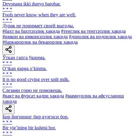
Devonaga ikki dunyo barobar.
* * *
Fools never know when they are well.
* * *
Дурак не понимает своей выгоды.
#бахт ва бахтсизлик ҳақида
#тенглик ва тенгсизлик ҳақида
#имкон ва имконсизлик ҳақида
#донолик ва нодонлик ҳақида
#барқарорлик ва беқарорлик ҳақида
Ўткан гапга ўкинма.
* * *
O‘tkan gapga o‘kinma.
* * *
It is no good crying over spilt milk.
* * *
Слезами горю не поможешь.
#вақт ва фурсат қадри ҳақида
#мамнунлик ва афсусланиш
ҳақида
Бир йиғининг бир кулгиси бор.
* * *
Bir yigʼining bir kulgisi bor.
* * *