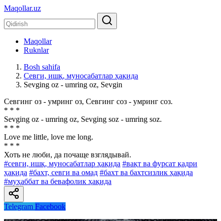
Maqollar.uz
Maqollar
Ruknlar
Bosh sahifa
Севги, ишқ, муносабатлар ҳақида
Sevging oz - umring oz, Sevgin
Севгинг оз - умринг оз, Севгинг соз - умринг соз.
* * *
Sevging oz - umring oz, Sevging soz - umring soz.
* * *
Love me little, love me long.
* * *
Хоть не люби, да почаще взглядывай.
#севги, ишқ, муносабатлар ҳақида
#вақт ва фурсат қадри
ҳақида
#бахт, севги ва омад
#бахт ва бахтсизлик ҳақида
#муҳаббат ва бевафолик ҳақида
Telegram
Facebook