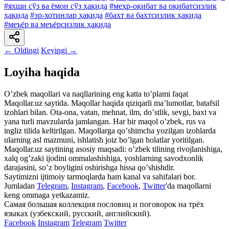
#яхши сўз ва ёмон сўз ҳақида
#меҳр-оқибат ва оқибатсизлик
ҳақида
#эр-хотинлар ҳақида
#бахт ва бахтсизлик ҳақида
#меъёр ва меъёрсизлик ҳақида
← Oldingi
Keyingi →
Loyiha haqida
Oʼzbek maqollari va naqllarining eng katta toʼplami faqat
Maqollar.uz saytida. Maqollar haqida qiziqarli maʼlumotlar, batafsil
izohlari bilan. Ota-ona, vatan, mehnat, ilm, doʼstlik, sevgi, baxt va
yana turli mavzularda jamlangan. Har bir maqol oʼzbek, rus va
ingliz tilida keltirilgan. Maqollarga qoʼshimcha yozilgan izohlarda
ularning asl mazmuni, ishlatish joiz boʼlgan holatlar yoritilgan.
Maqollar.uz saytining asosiy maqsadi: oʼzbek tilining rivojlanishiga,
xalq ogʼzaki ijodini ommalashishiga, yoshlarning savodxonlik
darajasini, soʼz boyligini oshirishga hissa qoʼshishdir.
Saytimizni ijtimoiy tarmoqlarda ham kanal va sahifalari bor.
Jumladan
Telegram
,
Instagram
,
Facebook
,
Twitter
'da maqollarni
keng ommaga yetkazamiz.
Самая большая коллекция пословиц и поговорок на трёх
языках (узбекский, русский, английский).
Facebook
Instagram
Telegram
Twitter