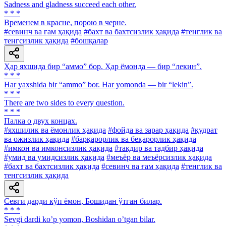
Sadness and gladness succeed each other.
* * *
Временем в красне, порою в черне.
#севинч ва ғам ҳақида
#бахт ва бахтсизлик ҳақида
#тенглик ва
тенгсизлик ҳақида
#бошқалар
Ҳар яхшида бир “аммо” бор. Ҳар ёмонда — бир “лекин”.
* * *
Har yaxshida bir “ammo” bor. Har yomonda — bir “lekin”.
* * *
There are two sides to every question.
* * *
Палка о двух концах.
#яхшилик ва ёмонлик ҳақида
#фойда ва зарар ҳақида
#қудрат
ва ожизлик ҳақида
#барқарорлик ва беқарорлик ҳақида
#имкон ва имконсизлик ҳақида
#тақдир ва тадбир ҳақида
#умид ва умидсизлик ҳақида
#меъёр ва меъёрсизлик ҳақида
#бахт ва бахтсизлик ҳақида
#севинч ва ғам ҳақида
#тенглик ва
тенгсизлик ҳақида
Севги дарди кўп ёмон, Бошидан ўтган билар.
* * *
Sevgi dardi koʼp yomon, Boshidan oʼtgan bilar.