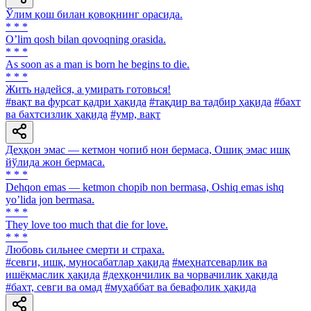
Ўлим қош билан қовоқнинг орасида.
* * *
Oʼlim qosh bilan qovoqning orasida.
* * *
As soon as a man is born he begins to die.
* * *
Жить надейся, а умирать готовься!
#вақт ва фурсат қадри ҳақида
#тақдир ва тадбир ҳақида
#бахт
ва бахтсизлик ҳақида
#умр, вақт
Деҳқон эмас — кетмон чопиб нон бермаса, Ошиқ эмас ишқ
йўлида жон бермаса.
* * *
Dehqon emas — ketmon chopib non bermasa, Oshiq emas ishq
yoʼlida jon bermasa.
* * *
They love too much that die for love.
* * *
Любовь сильнее смерти и страха.
#севги, ишқ, муносабатлар ҳақида
#меҳнатсеварлик ва
ишёқмаслик ҳақида
#деҳқончилик ва чорвачилик ҳақида
#бахт, севги ва омад
#муҳаббат ва бевафолик ҳақида