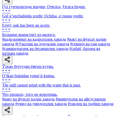
Гул ғунчалигида хордир, Очилса, ўзгага ёрдир.
* * *
Gul gʼunchaligida xordir, Ochilsa, oʼzgaga yordir.
* * *
Every oak has been an acorn.
* * *
Большое вырастает из малого.
#қадр-қиммат ва қадрсизлик ҳақида
#вақт ва фурсат қадри
ҳақида
#гўзаллик ва хунуклик ҳақида
#севинч ва ғам ҳақида
#самарадорлик ва бесамарлик ҳақида
#сабаб, баҳона ва
натижа ҳақида
Ўткан булутдан ёмғир кутма.
* * *
O‘tkan bulutdan yomg‘ir kutma.
* * *
The mill cannot grind with the water that is past.
* * *
Что прошло, того не воротишь.
#вақт ва фурсат қадри ҳақида
#мамнунлик ва афсусланиш
ҳақида
#умид ва умидсизлик ҳақида
#тақдир ва тадбир ҳақида