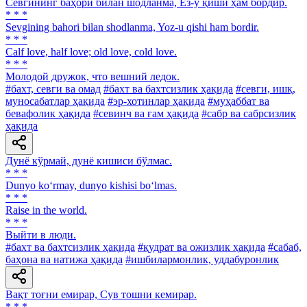
Севгининг баҳори билан шодланма, Ёз-у қиши ҳам бордир.
* * *
Sevgining bahori bilan shodlanma, Yoz-u qishi ham bordir.
* * *
Calf love, half love; old love, cold love.
* * *
Молодой дружок, что вешний ледок.
#бахт, севги ва омад
#бахт ва бахтсизлик ҳақида
#севги, ишқ,
муносабатлар ҳақида
#эр-хотинлар ҳақида
#муҳаббат ва
бевафолик ҳақида
#севинч ва ғам ҳақида
#сабр ва сабрсизлик
ҳақида
Дунё кўрмай, дунё кишиси бўлмас.
* * *
Dunyo ko‘rmay, dunyo kishisi bo‘lmas.
* * *
Raise in the world.
* * *
Выйти в люди.
#бахт ва бахтсизлик ҳақида
#қудрат ва ожизлик ҳақида
#сабаб,
баҳона ва натижа ҳақида
#ишбилармонлик, уддабуронлик
Вақт тоғни емирар, Сув тошни кемирар.
* * *