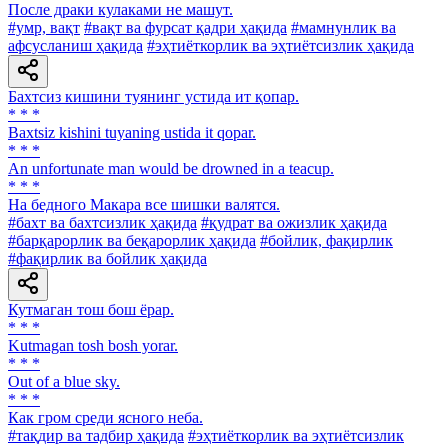
После драки кулаками не машут.
#умр, вақт
#вақт ва фурсат қадри ҳақида
#мамнунлик ва
афсусланиш ҳақида
#эҳтиёткорлик ва эҳтиётсизлик ҳақида
Бахтсиз кишини туянинг устида ит қопар.
* * *
Baxtsiz kishini tuyaning ustida it qopar.
* * *
An unfortunate man would be drowned in a teacup.
* * *
На бедного Макара все шишки валятся.
#бахт ва бахтсизлик ҳақида
#қудрат ва ожизлик ҳақида
#барқарорлик ва беқарорлик ҳақида
#бойлик, фақирлик
#фақирлик ва бойлик ҳақида
Кутмаган тош бош ёрар.
* * *
Kutmagan tosh bosh yorar.
* * *
Out of a blue sky.
* * *
Как гром среди ясного неба.
#тақдир ва тадбир ҳақида
#эҳтиёткорлик ва эҳтиётсизлик