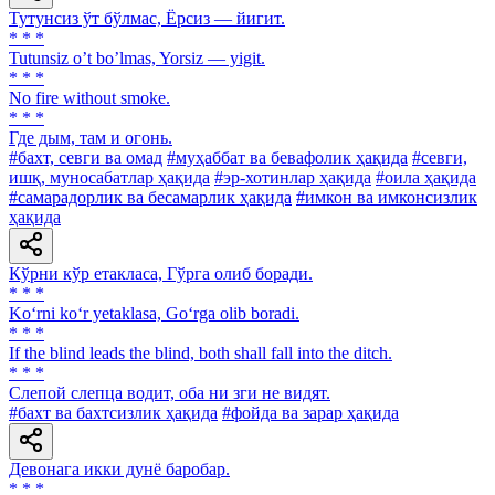
Тутунсиз ўт бўлмас, Ёрсиз — йигит.
* * *
Tutunsiz oʼt boʼlmas, Yorsiz — yigit.
* * *
No fire without smoke.
* * *
Где дым, там и огонь.
#бахт, севги ва омад
#муҳаббат ва бевафолик ҳақида
#севги,
ишқ, муносабатлар ҳақида
#эр-хотинлар ҳақида
#оила ҳақида
#самарадорлик ва бесамарлик ҳақида
#имкон ва имконсизлик
ҳақида
Кўрни кўр етакласа, Гўрга олиб боради.
* * *
Ko‘rni ko‘r yetaklasa, Go‘rga olib boradi.
* * *
If the blind leads the blind, both shall fall into the ditch.
* * *
Слепой слепца водит, оба ни зги не видят.
#бахт ва бахтсизлик ҳақида
#фойда ва зарар ҳақида
Девонага икки дунё баробар.
* * *