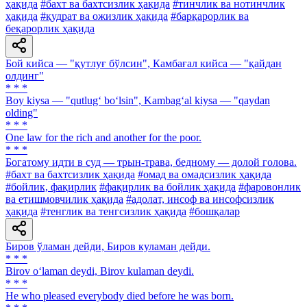
ҳақида
#бахт ва бахтсизлик ҳақида
#тинчлик ва нотинчлик
ҳақида
#қудрат ва ожизлик ҳақида
#барқарорлик ва
беқарорлик ҳақида
Бой кийса — "қутлуғ бўлсин", Камбағал кийса — "қайдан
олдинг"
* * *
Boy kiysa — "qutlug‘ bo‘lsin", Kambag‘al kiysa — "qaydan
olding"
* * *
One law for the rich and another for the poor.
* * *
Богатому идти в суд — трын-трава, бедному — долой голова.
#бахт ва бахтсизлик ҳақида
#омад ва омадсизлик ҳақида
#бойлик, фақирлик
#фақирлик ва бойлик ҳақида
#фаровонлик
ва етишмовчилик ҳақида
#адолат, инсоф ва инсофсизлик
ҳақида
#тенглик ва тенгсизлик ҳақида
#бошқалар
Биров ўламан дейди, Биров куламан дейди.
* * *
Birov o‘laman deydi, Birov kulaman deydi.
* * *
He who pleased everybody died before he was born.