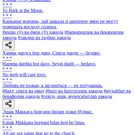
* * *
To Bark at the Moon.
* * *
Карканье вороны, лай шакала и шипение змеи не могут
помешать восходу солнца.
#яхши сўз ва ёмон сўз ҳақида
#барқарорлик ва беқарорлик
ҳақида
#тақдир ва тадбир ҳақида
Ҳамма дардга бор даво, Севги дарди — бедаво.
* * *
Hamma dardga bor davo, Sevgi dardi — bedavo.
* * *
No herb will cure love.
* * *
Любовь не пожар, а загориться — не потушишь.
#бахт, севги ва омад
#бахт ва бахтсизлик ҳақида
#муҳаббат ва
бевафолик ҳақида
#севги, ишқ, муносабатлар ҳақида
Эшак Маккага боргани билан ҳожи бўлмас.
* * *
Eshak Makkaga borgani bilan hoji bo‘lmas.
* * *
All are not saints that go to the church.