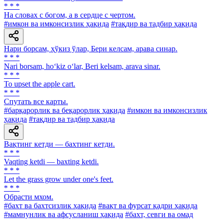
* * *
На словах с богом, а в сердце с чертом.
#имкон ва имконсизлик ҳақида
#тақдир ва тадбир ҳақида
Нари борсам, ҳўкиз ўлар, Бери келсам, арава синар.
* * *
Nari borsam, ho‘kiz o‘lar, Beri kelsam, arava sinar.
* * *
То upset the apple cart.
* * *
Спутать все карты.
#барқарорлик ва беқарорлик ҳақида
#имкон ва имконсизлик
ҳақида
#тақдир ва тадбир ҳақида
Вақтинг кетди — бахтинг кетди.
* * *
Vaqting ketdi — baxting ketdi.
* * *
Let the grass grow under one's feet.
* * *
Обрасти мхом.
#бахт ва бахтсизлик ҳақида
#вақт ва фурсат қадри ҳақида
#мамнунлик ва афсусланиш ҳақида
#бахт, севги ва омад