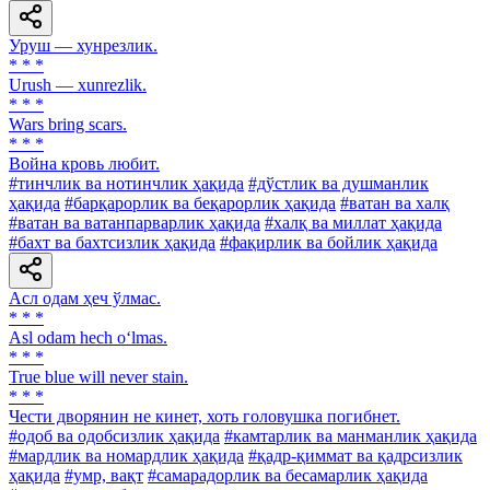
Уруш — хунрезлик.
* * *
Urush — xunrezlik.
* * *
Wars bring scars.
* * *
Война кровь любит.
#тинчлик ва нотинчлик ҳақида
#дўстлик ва душманлик
ҳақида
#барқарорлик ва беқарорлик ҳақида
#ватан ва халқ
#ватан ва ватанпарварлик ҳақида
#халқ ва миллат ҳақида
#бахт ва бахтсизлик ҳақида
#фақирлик ва бойлик ҳақида
Асл одам ҳеч ўлмас.
* * *
Asl odam hech o‘lmas.
* * *
True blue will never stain.
* * *
Чести дворянин не кинет, хоть головушка погибнет.
#одоб ва одобсизлик ҳақида
#камтарлик ва манманлик ҳақида
#мардлик ва номардлик ҳақида
#қадр-қиммат ва қадрсизлик
ҳақида
#умр, вақт
#самарадорлик ва бесамарлик ҳақида