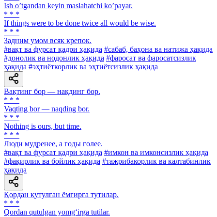
Ish oʼtgandan keyin maslahatchi koʼpayar.
* * *
If things were to be done twice all would be wise.
* * *
Задним умом всяк крепок.
#вақт ва фурсат қадри ҳақида
#сабаб, баҳона ва натижа ҳақида
#донолик ва нодонлик ҳақида
#фаросат ва фаросатсизлик
ҳақида
#эҳтиёткорлик ва эҳтиётсизлик ҳақида
Вақтинг бор — нақдинг бор.
* * *
Vaqting bor — naqding bor.
* * *
Nothing is ours, but time.
* * *
Люди мудренее, a годы голее.
#вақт ва фурсат қадри ҳақида
#имкон ва имконсизлик ҳақида
#фақирлик ва бойлик ҳақида
#тажрибакорлик ва калтабинлик
ҳақида
Қордан қутулган ёмғирга тутилар.
* * *
Qordan qutulgan yomg‘irga tutilar.