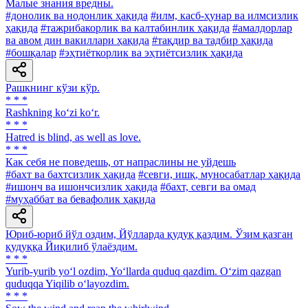
Малые знания вредны.
#донолик ва нодонлик ҳақида
#илм, касб-ҳунар ва илмсизлик
ҳақида
#тажрибакорлик ва калтабинлик ҳақида
#амалдорлар
ва авом дин вакиллари ҳақида
#тақдир ва тадбир ҳақида
#бошқалар
#эҳтиёткорлик ва эҳтиётсизлик ҳақида
Рашкнинг кўзи кўр.
* * *
Rashkning ko‘zi ko‘r.
* * *
Hatred is blind, as well as love.
* * *
Как себя не поведешь, от напраслины не уйдешь
#бахт ва бахтсизлик ҳақида
#севги, ишқ, муносабатлар ҳақида
#ишонч ва ишончсизлик ҳақида
#бахт, севги ва омад
#муҳаббат ва бевафолик ҳақида
Юриб-юриб йўл оздим, Йўлларда қудуқ қаздим. Ўзим қазган
қудуққа Йиқилиб ўлаёздим.
* * *
Yurib-yurib yo‘l ozdim, Yo‘llarda quduq qazdim. O‘zim qazgan
quduqqa Yiqilib o‘layozdim.
* * *