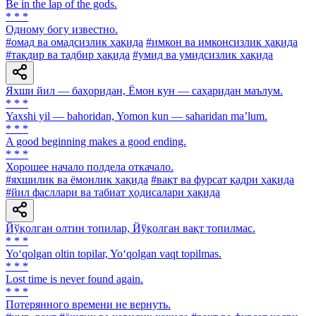
Be in the lap of the gods.
* * *
Одному богу известно.
#омад ва омадсизлик ҳақида
#имкон ва имконсизлик ҳақида
#тақдир ва тадбир ҳақида
#умид ва умидсизлик ҳақида
Яхши йил — баҳоридан, Ёмон кун — саҳаридан маълум.
* * *
Yaxshi yil — bahoridan, Yomon kun — saharidan maʼlum.
* * *
A good beginning makes a good ending.
* * *
Хорошее начало полдела откачало.
#яхшилик ва ёмонлик ҳақида
#вақт ва фурсат қадри ҳақида
#йил фасллари ва табиат ҳодисалари ҳақида
Йўқолган олтин топилар, Йўқолган вақт топилмас.
* * *
Yo‘qolgan oltin topilar, Yo‘qolgan vaqt topilmas.
* * *
Lost time is never found again.
* * *
Потерянного времени не вернуть.