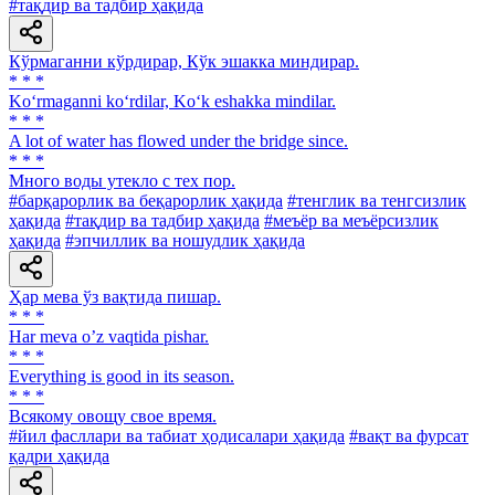
#тақдир ва тадбир ҳақида
Кўрмаганни кўрдирар, Кўк эшакка миндирар.
* * *
Ko‘rmaganni ko‘rdilar, Ko‘k eshakka mindilar.
* * *
A lot of water has flowed under the bridge since.
* * *
Много воды утекло с тех пор.
#барқарорлик ва беқарорлик ҳақида
#тенглик ва тенгсизлик
ҳақида
#тақдир ва тадбир ҳақида
#меъёр ва меъёрсизлик
ҳақида
#эпчиллик ва ношудлик ҳақида
Ҳар мева ўз вақтида пишар.
* * *
Har meva oʼz vaqtida pishar.
* * *
Everything is good in its season.
* * *
Всякому овощу свое время.
#йил фасллари ва табиат ҳодисалари ҳақида
#вақт ва фурсат
қадри ҳақида