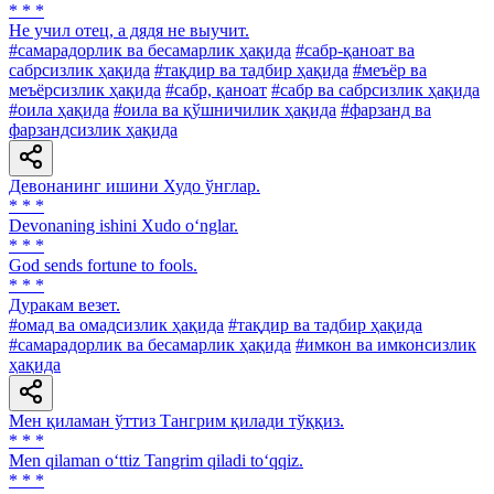
* * *
He учил отец, а дядя не выучит.
#самарадорлик ва бесамарлик ҳақида
#сабр-қаноат ва
сабрсизлик ҳақида
#тақдир ва тадбир ҳақида
#меъёр ва
меъёрсизлик ҳақида
#сабр, қаноат
#сабр ва сабрсизлик ҳақида
#оила ҳақида
#оила ва қўшничилик ҳақида
#фарзанд ва
фарзандсизлик ҳақида
Девонанинг ишини Худо ўнглар.
* * *
Devonaning ishini Xudo o‘nglar.
* * *
God sends fortune to fools.
* * *
Дуракам везет.
#омад ва омадсизлик ҳақида
#тақдир ва тадбир ҳақида
#самарадорлик ва бесамарлик ҳақида
#имкон ва имконсизлик
ҳақида
Мен қиламан ўттиз Тангрим қилади тўққиз.
* * *
Men qilaman o‘ttiz Tangrim qiladi to‘qqiz.
* * *