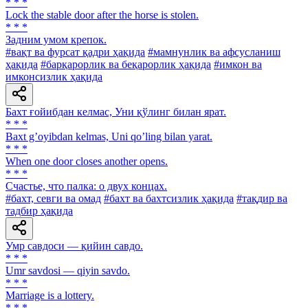
* * *
Lock the stable door after the horse is stolen.
* * *
Задним умом крепок.
#вақт ва фурсат қадри ҳақида
#мамнунлик ва афсусланиш
ҳақида
#барқарорлик ва беқарорлик ҳақида
#имкон ва
имконсизлик ҳақида
Бахт ғойибдан келмас, Уни қўлинг билан ярат.
* * *
Baxt gʼoyibdan kelmas, Uni qoʼling bilan yarat.
* * *
When one door closes another opens.
* * *
Счастье, что палка: о двух концах.
#бахт, севги ва омад
#бахт ва бахтсизлик ҳақида
#тақдир ва
тадбир ҳақида
Умр савдоси — қийин савдо.
* * *
Umr savdosi — qiyin savdo.
* * *
Marriage is a lottery.
* * *