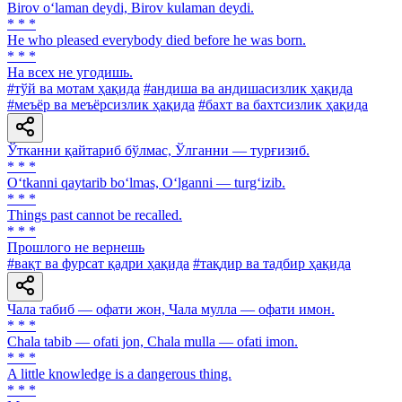
Birov o‘laman deydi, Birov kulaman deydi.
* * *
He who pleased everybody died before he was born.
* * *
На всех не угодишь.
#тўй ва мотам ҳақида
#андиша ва андишасизлик ҳақида
#меъёр ва меъёрсизлик ҳақида
#бахт ва бахтсизлик ҳақида
Ўтканни қайтариб бўлмас, Ўлганни — турғизиб.
* * *
O‘tkanni qaytarib bo‘lmas, O‘lganni — turg‘izib.
* * *
Things past cannot be recalled.
* * *
Прошлого не вернешь
#вақт ва фурсат қадри ҳақида
#тақдир ва тадбир ҳақида
Чала табиб — офати жон, Чала мулла — офати имон.
* * *
Chala tabib — ofati jon, Chala mulla — ofati imon.
* * *
A little knowledge is a dangerous thing.
* * *