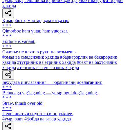
#умр, вақт
#ёшлик ва қарилик ҳақида
#вақт ва фурсат қадри
ҳақида
Қиморбоз ҳам ютар, ҳам ютқазар.
* * *
Qimorboz ham yutar, ham yutqazar.
* * *
Fortune is variant.
* * *
Счастье не кляп: в руки не возьмешь.
#омад ва омадсизлик ҳақида
#барқарорлик ва беқарорлик
ҳақида
#тўғрилик ва эгрилик ҳақида
#бахт ва бахтсизлик
ҳақида
#тенглик ва тенгсизлик ҳақида
Беҳудага йиғлаганинг — юрагингни доғлаганинг.
* * *
Behudaga yig‘laganing — yuragingni dog‘laganing.
* * *
Straw, thrash over old.
* * *
Переливать из пустого в порожнее.
#умр, вақт
#фойда ва зарар ҳақида