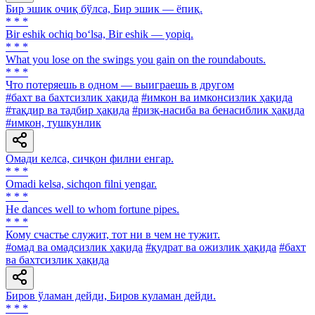
Бир эшик очиқ бўлса, Бир эшик — ёпиқ.
* * *
Bir eshik ochiq bo‘lsa, Bir eshik — yopiq.
* * *
What you lose on the swings you gain on the roundabouts.
* * *
Что потеряешь в одном — выиграешь в другом
#бахт ва бахтсизлик ҳақида
#имкон ва имконсизлик ҳақида
#тақдир ва тадбир ҳақида
#ризқ-насиба ва бенасиблик ҳақида
#имкон, тушкунлик
Омади келса, сичқон филни енгар.
* * *
Omadi kelsa, sichqon filni yengar.
* * *
Не dances well to whom fortune pipes.
* * *
Кому счастье служит, тот ни в чем не тужит.
#омад ва омадсизлик ҳақида
#қудрат ва ожизлик ҳақида
#бахт
ва бахтсизлик ҳақида
Биров ўламан дейди, Биров куламан дейди.
* * *