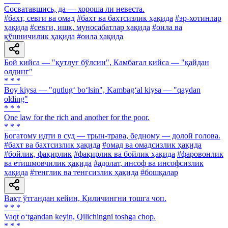
Сосватавшись, да — хороша ли невеста.
#бахт, севги ва омад
#бахт ва бахтсизлик ҳақида
#эр-хотинлар
ҳақида
#севги, ишқ, муносабатлар ҳақида
#оила ва
қўшничилик ҳақида
#оила ҳақида
Бой кийса — "қутлуғ бўлсин", Камбағал кийса — "қайдан
олдинг"
* * *
Boy kiysa — "qutlug‘ bo‘lsin", Kambag‘al kiysa — "qaydan
olding"
* * *
One law for the rich and another for the poor.
* * *
Богатому идти в суд — трын-трава, бедному — долой голова.
#бахт ва бахтсизлик ҳақида
#омад ва омадсизлик ҳақида
#бойлик, фақирлик
#фақирлик ва бойлик ҳақида
#фаровонлик
ва етишмовчилик ҳақида
#адолат, инсоф ва инсофсизлик
ҳақида
#тенглик ва тенгсизлик ҳақида
#бошқалар
Вақт ўтгандан кейин, Қиличингни тошга чоп.
* * *
Vaqt o‘tgandan keyin, Qilichingni toshga chop.
* * *