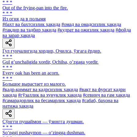
* * *
Out of the frying-pan into the fire.
* * *
Из огня да в полымя
#бахт ва бахтсизлик ҳақида
#омад ва омадсизлик ҳақида
#тақдир ва тадбир ҳақида
#қудрат ва ожизлик ҳақида
#фойда
ва зарар ҳақида
Гул ғунчалигида хордир, Очилса, ўзгага ёрдир.
* * *
Gul gʼunchaligida xordir, Ochilsa, oʼzgaga yordir.
* * *
Every oak has been an acorn.
* * *
Большое вырастает из малого.
#қадр-қиммат ва қадрсизлик ҳақида
#вақт ва фурсат қадри
ҳақида
#гўзаллик ва хунуклик ҳақида
#севинч ва ғам ҳақида
#самарадорлик ва бесамарлик ҳақида
#сабаб, баҳона ва
натижа ҳақида
Сўнгги пушаймон — ўзингга душман.
* * *
So‘nggi pushaymon — o‘zingga dushman.