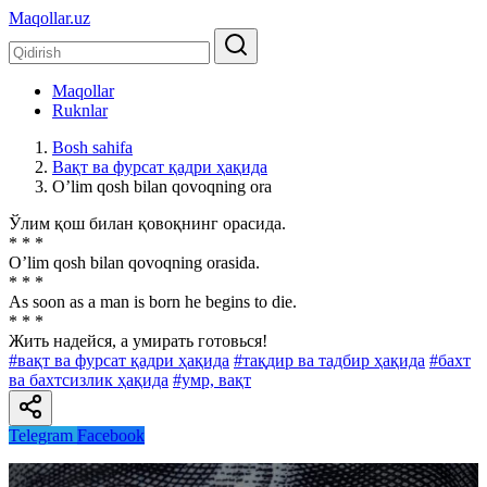
Maqollar.uz
Maqollar
Ruknlar
Bosh sahifa
Вақт ва фурсат қадри ҳақида
Oʼlim qosh bilan qovoqning ora
Ўлим қош билан қовоқнинг орасида.
* * *
Oʼlim qosh bilan qovoqning orasida.
* * *
As soon as a man is born he begins to die.
* * *
Жить надейся, а умирать готовься!
#вақт ва фурсат қадри ҳақида
#тақдир ва тадбир ҳақида
#бахт
ва бахтсизлик ҳақида
#умр, вақт
Telegram
Facebook