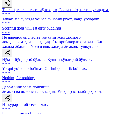
Танлай, танлай тозга йўлиқдим, Боши пиёз, калга йўлиқдим.
* * *
Tanlay, tanlay tozga yo‘liqdim, Boshi piyoz, kalga yo‘liqdim.
* * *
Scornful dogs will eat dirty puddings.
* * *
Не надейся на счастье: не купи коня хромого.
#омад ва омадсизлик ҳақида
#тажрибакорлик ва калтабинлик
ҳақида
#бахт ва бахтсизлик ҳақида
#имкон, тушкунлик
Йўқни йўндириб бўлмас, Қушни қўндириб бўлмас.
* * *
Yo‘qni yo‘ndirib bo‘lmas, Qushni qo‘ndirib bo‘lmas.
* * *
Nothing for nothing.
* * *
Даром ничего не получишь.
#имкон ва имконсизлик ҳақида
#тақдир ва тадбир ҳақида
Ит ҳурар — ой сесканмас.
* * *
It hurar — oy seskanmas.