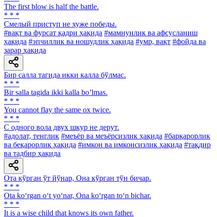
The first blow is half the battle.
* * *
Смелый приступ не хуже победы.
#вақт ва фурсат қадри ҳақида
#мамнунлик ва афсусланиш
ҳақида
#эпчиллик ва ношудлик ҳақида
#умр, вақт
#фойда ва
зарар ҳақида
Бир салла тагида икки калла бўлмас.
* * *
Bir salla tagida ikki kalla boʼlmas.
* * *
You cannot flay the same ox twice.
* * *
С одного вола двух шкур не дерут.
#адолат, тенглик
#меъёр ва меъёрсизлик ҳақида
#барқарорлик
ва беқарорлик ҳақида
#имкон ва имконсизлик ҳақида
#тақдир
ва тадбир ҳақида
Ота кўрган ўт йўнар, Она кўрган тўн бичар.
* * *
Ota ko‘rgan o‘t yo‘nar, Ona ko‘rgan to‘n bichar.
* * *
It is a wise child that knows its own father.