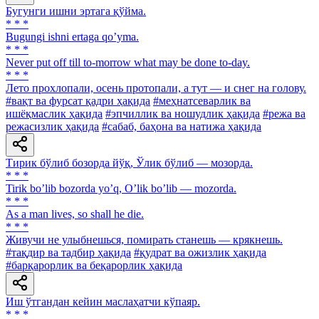
Бугунги ишни эртага қўйма.
* * *
Bugungi ishni ertaga qoʼyma.
* * *
Never put off till to-morrow what may be done to-day.
* * *
Лето прохлопали, осень протопали, а тут — и снег на голову.
#вақт ва фурсат қадри ҳақида
#меҳнатсеварлик ва
ишёқмаслик ҳақида
#эпчиллик ва ношудлик ҳақида
#режа ва
режасизлик ҳақида
#сабаб, баҳона ва натижа ҳақида
Тирик бўлиб бозорда йўқ, Ўлик бўлиб — мозорда.
* * *
Tirik boʼlib bozorda yoʼq, Oʼlik boʼlib — mozorda.
* * *
As a man lives, so shall he die.
* * *
Живучи не улыбнешься, помирать станешь — крякнешь.
#тақдир ва тадбир ҳақида
#қудрат ва ожизлик ҳақида
#барқарорлик ва беқарорлик ҳақида
Иш ўтгандан кейин маслаҳатчи кўпаяр.
* * *