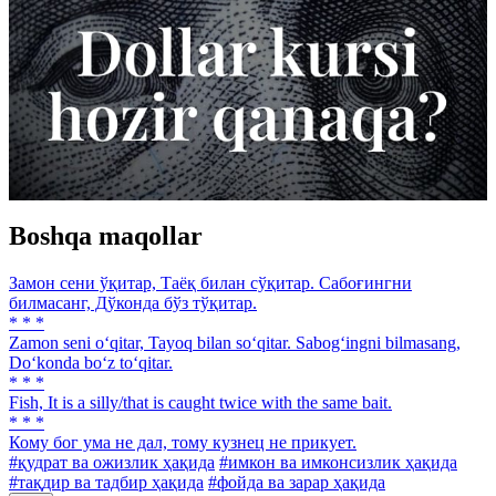
Boshqa maqollar
Замон сени ўқитар, Таёқ билан сўқитар. Сабоғингни
билмасанг, Дўконда бўз тўқитар.
* * *
Zamon seni o‘qitar, Tayoq bilan so‘qitar. Sabog‘ingni bilmasang,
Do‘konda bo‘z to‘qitar.
* * *
Fish, It is a silly/that is caught twice with the same bait.
* * *
Кому бог ума не дал, тому кузнец не прикует.
#қудрат ва ожизлик ҳақида
#имкон ва имконсизлик ҳақида
#тақдир ва тадбир ҳақида
#фойда ва зарар ҳақида