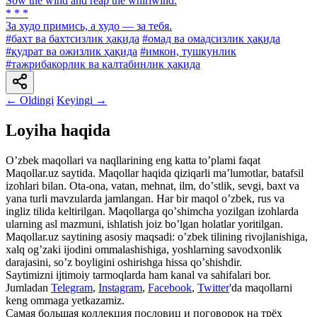
Sow the wind and reap the whirlwind.
* * *
За худо примись, а худо — за тебя.
#бахт ва бахтсизлик ҳақида
#омад ва омадсизлик ҳақида
#қудрат ва ожизлик ҳақида
#имкон, тушкунлик
#тажрибакорлик ва калтабинлик ҳақида
← Oldingi
Keyingi →
Loyiha haqida
Oʼzbek maqollari va naqllarining eng katta toʼplami faqat
Maqollar.uz saytida. Maqollar haqida qiziqarli maʼlumotlar, batafsil
izohlari bilan. Ota-ona, vatan, mehnat, ilm, doʼstlik, sevgi, baxt va
yana turli mavzularda jamlangan. Har bir maqol oʼzbek, rus va
ingliz tilida keltirilgan. Maqollarga qoʼshimcha yozilgan izohlarda
ularning asl mazmuni, ishlatish joiz boʼlgan holatlar yoritilgan.
Maqollar.uz saytining asosiy maqsadi: oʼzbek tilining rivojlanishiga,
xalq ogʼzaki ijodini ommalashishiga, yoshlarning savodxonlik
darajasini, soʼz boyligini oshirishga hissa qoʼshishdir.
Saytimizni ijtimoiy tarmoqlarda ham kanal va sahifalari bor.
Jumladan
Telegram
,
Instagram
,
Facebook
,
Twitter
'da maqollarni
keng ommaga yetkazamiz.
Самая большая коллекция пословиц и поговорок на трёх