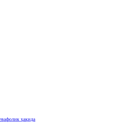
бевафолик ҳақида