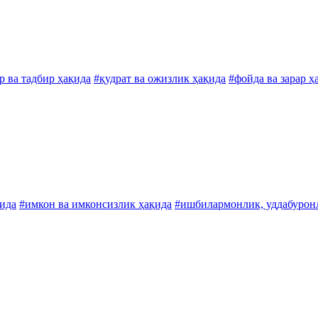
р ва тадбир ҳақида
#қудрат ва ожизлик ҳақида
#фойда ва зарар ҳ
қида
#имкон ва имконсизлик ҳақида
#ишбилармонлик, уддабурон