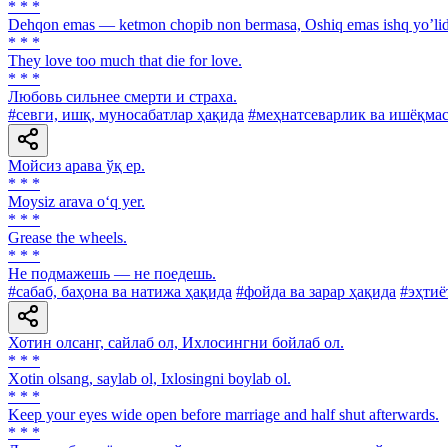
* * *
Dehqon emas — ketmon chopib non bermasa, Oshiq emas ishq yoʼlid
* * *
They love too much that die for love.
* * *
Любовь сильнее смерти и страха.
#севги, ишқ, муносабатлар ҳақида
#меҳнатсеварлик ва ишёқма
Мойсиз арава ўқ ер.
* * *
Moysiz arava o‘q yer.
* * *
Grease the wheels.
* * *
He подмажешь — не поедешь.
#сабаб, баҳона ва натижа ҳақида
#фойда ва зарар ҳақида
#эҳтиё
Хотин олсанг, сайлаб ол, Ихлосингни бойлаб ол.
* * *
Xotin olsang, saylab ol, Ixlosingni boylab ol.
* * *
Keep your eyes wide open before marriage and half shut afterwards.
* * *