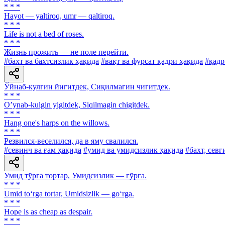
* * *
Hayot — yaltiroq, umr — qaltiroq.
* * *
Life is not a bed of roses.
* * *
Жизнь прожить — не поле перейти.
#бахт ва бахтсизлик ҳақида
#вақт ва фурсат қадри ҳақида
#қадр
Ўйнаб-кулгин йигитдек, Сиқилмагин чигитдек.
* * *
Oʼynab-kulgin yigitdek, Siqilmagin chigitdek.
* * *
Hang one's harps on the willows.
* * *
Резвился-веселился, да в яму свалился.
#севинч ва ғам ҳақида
#умид ва умидсизлик ҳақида
#бахт, севг
Умид тўрга тортар, Умидсизлик — гўрга.
* * *
Umid to‘rga tortar, Umidsizlik — go‘rga.
* * *
Hope is as cheap as despair.
* * *