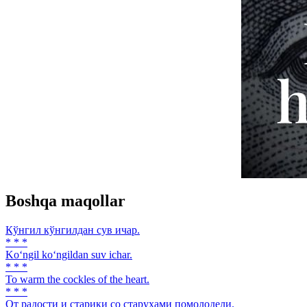
Boshqa maqollar
Кўнгил кўнгилдан сув ичар.
* * *
Ko‘ngil ko‘ngildan suv ichar.
* * *
To warm the cockles of the heart.
* * *
От радости и старики со старухами помолодели.