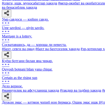
#севги, ишқ, муносабатлар ҳақида
#меҳр-оқибат ва оқибатсизл
ва бенасиблик ҳақида
Умр савдоси — қийин савдо.
* * *
Umr savdosi — qiyin savdo.
* * *
Marriage is a lottery.
* * *
Сосватавшись, да — хороша ли невеста.
#бахт, севги ва омад
#бахт ва бахтсизлик ҳақида
#эр-хотинлар 
Қуёш ботгани билан яна чиқар.
* * *
Quyosh botgani bilan yana chiqar.
* * *
Certain as the rising sun
* * *
Дело верное.
#мамнунлик ва афсусланиш ҳақида
#тақдир ва тадбир ҳақида
#
Деҳқон эмас — кетмон чопиб нон бермаса, Ошиқ эмас ишқ йўл