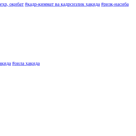
еҳр, оқибат
#қадр-қиммат ва қадрсизлик ҳақида
#ризқ-насиба
ақида
#оила ҳақида