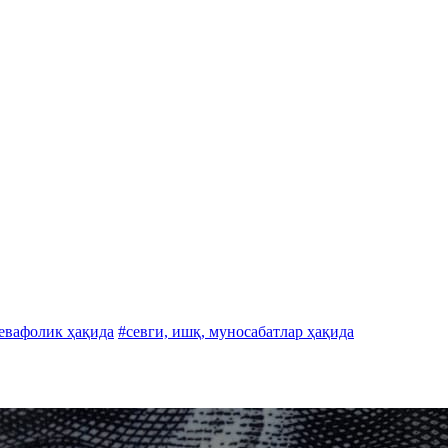
бевафолик ҳақида
#севги, ишқ, муносабатлар ҳақида