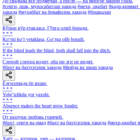
До свадьбы всё подмечай, а после — на многое закрой глаза.
#севги, ишқ, муносабатлар ҳақида
#меҳр, оқибат
#қадр-қиммат 
ҳақида
#муҳаббат ва бевафолик ҳақида
#бошқалар
Кўрни кўр етакласа, Гўрга олиб боради.
* * *
Ko‘rni ko‘r yetaklasa, Go‘rga olib boradi.
* * *
If the blind leads the blind, both shall fall into the ditch.
* * *
Слепой слепца водит, оба ни зги не видят.
#бахт ва бахтсизлик ҳақида
#фойда ва зарар ҳақида
Ёлғизликда ёр яхши.
* * *
Yolgʼizlikda yor yaxshi.
* * *
Absence makes the heart grow fonder.
* * *
От разлуки любовь горячей.
#бахт, севги ва омад
#бахт ва бахтсизлик ҳақида
#меҳр-оқибат 
Ҳаёт — ялтироқ, умр — қалтироқ.