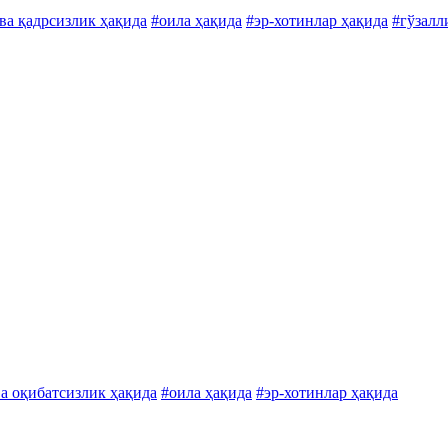
ва қадрсизлик ҳақида
#оила ҳақида
#эр-хотинлар ҳақида
#гўзалл
ва оқибатсизлик ҳақида
#оила ҳақида
#эр-хотинлар ҳақида