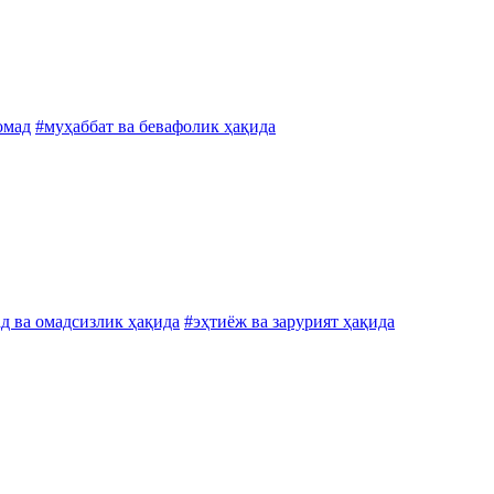
 омад
#муҳаббат ва бевафолик ҳақида
д ва омадсизлик ҳақида
#эҳтиёж ва зарурият ҳақида