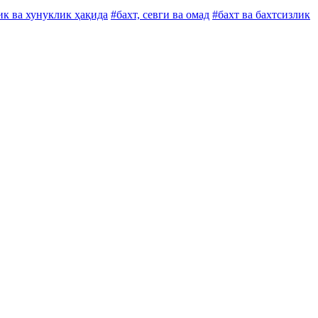
ик ва хунуклик ҳақида
#бахт, севги ва омад
#бахт ва бахтсизлик