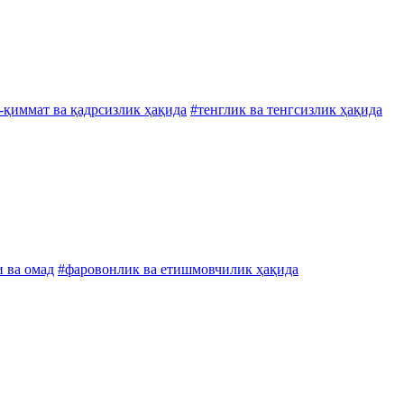
-қиммат ва қадрсизлик ҳақида
#тенглик ва тенгсизлик ҳақида
и ва омад
#фаровонлик ва етишмовчилик ҳақида