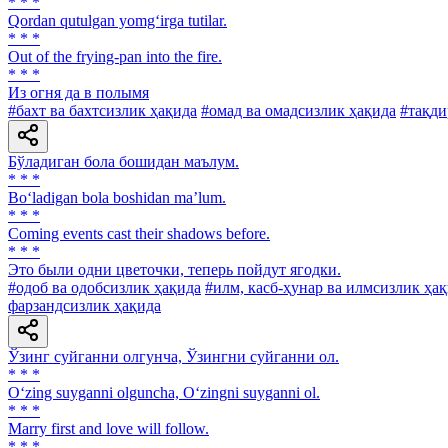
* * *
Qordan qutulgan yomg‘irga tutilar.
* * *
Out of the frying-pan into the fire.
* * *
Из огня да в полымя
#бахт ва бахтсизлик ҳақида
#омад ва омадсизлик ҳақида
#тақди
Бўладиган бола бошидан маълум.
* * *
Bo‘ladigan bola boshidan ma’lum.
* * *
Coming events cast their shadows before.
* * *
Это были одни цветочки, теперь пойдут ягодки.
#одоб ва одобсизлик ҳақида
#илм, касб-ҳунар ва илмсизлик ҳа
фарзандсизлик ҳақида
Ўзинг суйганни олгунча, Ўзингни суйганни ол.
* * *
O‘zing suyganni olguncha, O‘zingni suyganni ol.
* * *
Marry first and love will follow.
* * *