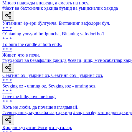
Много надежды впереди, а смерть на носу.
#бахт ва бахтсизлик ҳақида
#умид ва умидсизлик ҳақида
Ўнтанинг ёр-ёри бўлгунча, Биттанинг вафодори бўл.
* * *
O‘ntaning yor-yori bo‘lguncha, Bittaning vafodori bo‘l.
* * *
To burn the candle at both ends.
* * *
Живет, что в печи.
#муҳаббат ва бевафолик ҳақида
#севги, ишқ, муносабатлар ҳақ
Севгинг оз - умринг оз, Севгинг соз - умринг соз.
* * *
Sevging oz - umring oz, Sevging soz - umring soz.
* * *
Love me little, love me long.
* * *
Хоть не люби, да почаще взглядывай.
#севги, ишқ, муносабатлар ҳақида
#вақт ва фурсат қадри ҳақид
Қордан қутулган ёмғирга тутилар.