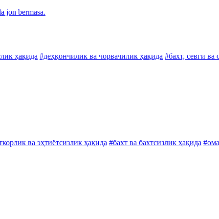
a jon bermasa.
слик ҳақида
#деҳқончилик ва чорвачилик ҳақида
#бахт, севги ва
ткорлик ва эҳтиётсизлик ҳақида
#бахт ва бахтсизлик ҳақида
#ома