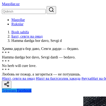
Maqollar.uz
Maqollar
Ruknlar
Bosh sahifa
Бахт, севги ва омад
Hamma dardga bor davo, Sevgi d
Ҳамма дардга бор даво, Севги дарди — бедаво.
* * *
Hamma dardga bor davo, Sevgi dardi — bedavo.
* * *
No herb will cure love.
* * *
Любовь не пожар, а загориться — не потушишь.
#бахт, севги ва омад
#бахт ва бахтсизлик ҳақида
#муҳаббат ва 
Telegram
Facebook