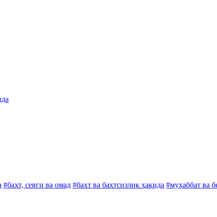
ида
а
#бахт, севги ва омад
#бахт ва бахтсизлик ҳақида
#муҳаббат ва 