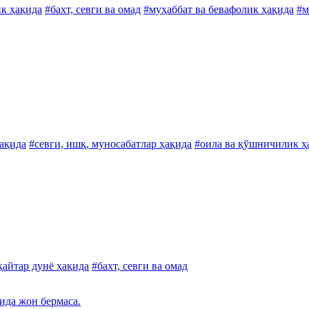
ик ҳақида
#бахт, севги ва омад
#муҳаббат ва бевафолик ҳақида
#м
ҳақида
#севги, ишқ, муносабатлар ҳақида
#оила ва қўшничилик ҳ
қайтар дунё ҳақида
#бахт, севги ва омад
ида жон бермаса.