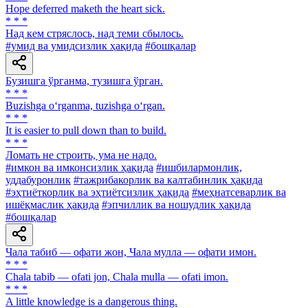
Hope deferred maketh the heart sick.
* * *
Над кем стряслось, над теми сбылось.
#умид ва умидсизлик ҳақида
#бошқалар
Бузишга ўрганма, тузишга ўрган.
* * *
Buzishga o‘rganma, tuzishga o‘rgan.
* * *
It is easier to pull down than to build.
* * *
Ломать не строить, ума не надо.
#имкон ва имконсизлик ҳақида
#ишбилармонлик,
уддабуронлик
#тажрибакорлик ва калтабинлик ҳақида
#эҳтиёткорлик ва эҳтиётсизлик ҳақида
#меҳнатсеварлик ва
ишёқмаслик ҳақида
#эпчиллик ва ношудлик ҳақида
#бошқалар
Чала табиб — офати жон, Чала мулла — офати имон.
* * *
Chala tabib — ofati jon, Chala mulla — ofati imon.
* * *
A little knowledge is a dangerous thing.