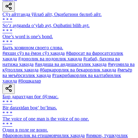
Сўз айтганда ўйлаб айт, Оқибатини билиб айт.
* * *
So‘z aytganda o‘ylab ayt, Oqibatini bilib ayt.
* * *
One’s word is one's bond.
* * *
Быть хозяином своего слова.
#яхши сўз ва ёмон сўз ҳақида
#фаросат ва фаросатсизлик
ҳақида
#донолик ва нодонлик ҳақида
#сабаб, баҳона ва
натижа ҳақида
#андиша ва андишасизлик ҳақида
#муомила ва
қўполлик ҳақида
#барқарорлик ва беқарорлик ҳақида
#меъёр
ва меъёрсизлик ҳақида
#тажрибакорлик ва калтабинлик
ҳақида
#бошқалар
Бир дарахтдан боғ бўлмас.
* * *
Bir daraxtdan bog‘ bo‘lmas.
* * *
The voice of one man is the voice of no one.
* * *
Один в поле не воин.
#фаровонлик ва етишмовчилик ҳақида
#имкон, тушкунлик