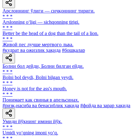
Арслоннинг ўлиги — сичқоннинг тириги.
* * *
Arslonning o‘ligi — sichqonning tirigi.
* * *
Better be the head of a dog than the tail of a lion.
* * *
Живой пес лучше мертвого льва.
#қудрат ва ожизлик ҳақида
#бошқалар
Болни бол дейди, Болни билган ейди.
* * *
Bolni bol deydi, Bolni bilgan yeydi.
* * *
Honey is not for the ass's mouth.
* * *
Понимает как свинья в апельсинах.
#ризқ-насиба ва бенасиблик ҳақида
#фойда ва зарар ҳақида
Умиди йўқнинг имони йўқ.
* * *
Umidi yo‘qning imoni yo‘q.
* * *