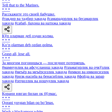
* * *
Tell that to the Marines.
* * *
Расскажите это своей бабушке.
#тақдир ва тадбир ҳақида
#самарадорлик ва бесамарлик
ҳақида
#сабаб, баҳона ва натижа ҳақида
Кўп оларман деб оздан қолма.
* * *
Ko‘p olarman deb ozdan qolma.
* * *
Grasp all, lose all.
* * *
За многим погонишься — последнее потеряешь.
#мамнунлик ва афсусланиш ҳақида
#таъмагирлик ва очкўзлик
ҳақида
#меъёр ва меъёрсизлик ҳақида
#имкон ва имконсизлик
ҳақида
#ризқ-насиба ва бенасиблик ҳақида
#фойда ва зарар
ҳақида
#эпчиллик ва ношудлик ҳақида
Қорани ювган билан оқ бўлмас.
* * *
Qorani yuvgan bilan oq bo‘lmas.
* * *
Wash a blackamoor white.