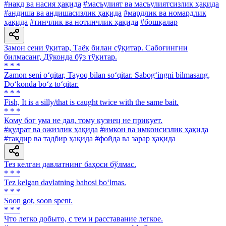
#нақд ва насия ҳақида
#масъулият ва масъулиятсизлик ҳақида
#андиша ва андишасизлик ҳақида
#мардлик ва номардлик
ҳақида
#тинчлик ва нотинчлик ҳақида
#бошқалар
Замон сени ўқитар, Таёқ билан сўқитар. Сабоғингни
билмасанг, Дўконда бўз тўқитар.
* * *
Zamon seni o‘qitar, Tayoq bilan so‘qitar. Sabog‘ingni bilmasang,
Do‘konda bo‘z to‘qitar.
* * *
Fish, It is a silly/that is caught twice with the same bait.
* * *
Кому бог ума не дал, тому кузнец не прикует.
#қудрат ва ожизлик ҳақида
#имкон ва имконсизлик ҳақида
#тақдир ва тадбир ҳақида
#фойда ва зарар ҳақида
Тез келган давлатнинг баҳоси бўлмас.
* * *
Tez kelgan davlatning bahosi bo‘lmas.
* * *
Soon got, soon spent.
* * *
Что легко добыто, с тем и расставание легкое.