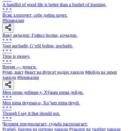
A handful of good life is better than a bushel of learning.
* * *
Всяк хлопочет, себе добра хочет.
#бошқалар
Вақт ақчадир, Ғофил болма, қочадир.
* * *
Vaqt aqchadir, G‘ofil bolma, qochadir.
* * *
Time is money.
* * *
Время — деньги.
#умр, вақт
#вақт ва фурсат қадри ҳақида
#фойда ва зарар
ҳақида
#бошқалар
Мен нима дейман-у, Хўжам нима дейди.
* * *
Men nima deyman-u, Xoʼjam nima deydi.
* * *
Though I say it that should not.
* * *
Человек предполагает, судьба располагает.
#сабаб, баҳона ва натижа ҳақида
#тақдир ва тадбир ҳақида