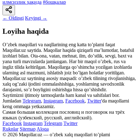
илмсизлик ҳақида
#бошқалар
← Oldingi
Keyingi →
Loyiha haqida
Oʼzbek maqollari va naqllarining eng katta toʼplami faqat
Maqollar.uz saytida. Maqollar haqida qiziqarli maʼlumotlar, batafsil
izohlari bilan. Ota-ona, vatan, mehnat, ilm, doʼstlik, sevgi, baxt va
yana turli mavzularda jamlangan. Har bir maqol oʼzbek, rus va
ingliz tilida keltirilgan. Maqollarga qoʼshimcha yozilgan izohlarda
ularning asl mazmuni, ishlatish joiz boʼlgan holatlar yoritilgan.
Maqollar.uz saytining asosiy maqsadi: oʼzbek tilining rivojlanishiga,
xalq ogʼzaki ijodini ommalashishiga, yoshlarning savodxonlik
darajasini, soʼz boyligini oshirishga hissa qoʼshishdir.
Saytimizni ijtimoiy tarmoqlarda ham kanal va sahifalari bor.
Jumladan
Telegram
,
Instagram
,
Facebook
,
Twitter
'da maqollarni
keng ommaga yetkazamiz.
Самая большая коллекция пословиц и поговорок на трёх
языках (узбекский, русский, английский).
Facebook
Instagram
Telegram
Twitter
Ruknlar
Sitemap
Aloqa
© 2026 Maqollar.uz — oʼzbek xalq maqollari toʼplami