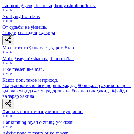
* * *
Tadbirning yengi bilan Taqdirni yashirib bo‘lmas.
* * *
No flying from fate.
* * *
От судьбы не уйдешь.
#тақдир ва тадбир ҳақида
Мол эгасига ўхшамаса, ҳаром ўлар.
* * *
Mol egasiga o‘xshamasa, harom o‘lar.
* * *
Like master, like man.
* * *
Каков поп, таков и приход.
#барқарорлик ва беқарорлик ҳақида
#бошқалар
#ҳайвонлар ва
қушлар ҳақида
#самарадорлик ва бесамарлик ҳақида
#фойда
ва зарар ҳақида
Ҳар кимнинг нияти ўзининг йўлдоши.
* * *
Har kimning niyati oʼzining yoʼldoshi.
* * *
Advise none to marry or go to war.