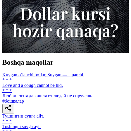
Boshqa maqollar
Kuygan o‘lanchi bo‘lar, Suygan — laparchi.
* * *
Love and a cough cannot be hid.
* * *
Любви, огня да кашля от людей не спрячешь.
#бошқалар
Тушингни сувга айт.
* * *
Tushingni suvga ayt.