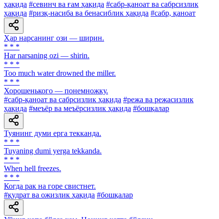
ҳақида
#севинч ва ғам ҳақида
#сабр-қаноат ва сабрсизлик
ҳақида
#ризқ-насиба ва бенасиблик ҳақида
#сабр, қаноат
Ҳар нарсанинг ози — ширин.
* * *
Har narsaning ozi — shirin.
* * *
Too much water drowned the miller.
* * *
Хорошенького — понемножку.
#сабр-қаноат ва сабрсизлик ҳақида
#режа ва режасизлик
ҳақида
#меъёр ва меъёрсизлик ҳақида
#бошқалар
Туянинг думи ерга текканда.
* * *
Tuyaning dumi yerga tekkanda.
* * *
When hell freezes.
* * *
Когда рак на горе свистнет.
#қудрат ва ожизлик ҳақида
#бошқалар