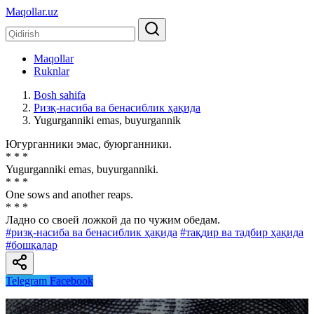
Maqollar.uz
Maqollar
Ruknlar
Bosh sahifa
Ризқ-насиба ва бенасиблик ҳақида
Yugurganniki emas, buyurgannik
Югурганники эмас, буюрганники.
* * *
Yugurganniki emas, buyurganniki.
* * *
One sows and another reaps.
* * *
Ладно со своей ложкой да по чужим обедам.
#ризқ-насиба ва бенасиблик ҳақида
#тақдир ва тадбир ҳақида
#бошқалар
Telegram
Facebook