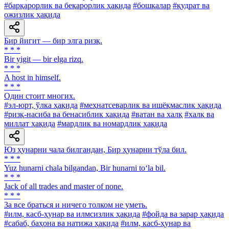
#барқарорлик ва беқарорлик ҳақида
#бошқалар
#қудрат ва
ожизлик ҳақида
Бир йигит — бир элга ризқ.
* * *
Bir yigit — bir elga rizq.
* * *
A host in himself.
* * *
Один стоит многих.
#эл-юрт, ўлка ҳақида
#меҳнатсеварлик ва ишёқмаслик ҳақида
#ризқ-насиба ва бенасиблик ҳақида
#ватан ва халқ
#халқ ва
миллат ҳақида
#мардлик ва номардлик ҳақида
Юз ҳунарни чала билгандан, Бир ҳунарни тўла бил.
* * *
Yuz hunarni chala bilgandan, Bir hunarni to‘la bil.
* * *
Jack of all trades and master of none.
* * *
3a все браться и ничего толком не уметь.
#илм, касб-ҳунар ва илмсизлик ҳақида
#фойда ва зарар ҳақида
#сабаб, баҳона ва натижа ҳақида
#илм, касб-ҳунар ва