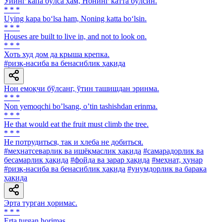
Уйинг капа бўлса ҳам, Нонинг катта бўлсин.
* * *
Uying kapa bo‘lsa ham, Noning katta bo‘lsin.
* * *
Houses are built to live in, and not to look on.
* * *
Хоть худ дом да крыша крепка.
#ризқ-насиба ва бенасиблик ҳақида
Нон емоқчи бўлсанг, ўтин ташишдан эринма.
* * *
Non yemoqchi boʼlsang, oʼtin tashishdan erinma.
* * *
He that would eat the fruit must climb the tree.
* * *
He потрудиться, так и хлеба не добиться.
#меҳнатсеварлик ва ишёқмаслик ҳақида
#самарадорлик ва
бесамарлик ҳақида
#фойда ва зарар ҳақида
#меҳнат, ҳунар
#ризқ-насиба ва бенасиблик ҳақида
#унумдорлик ва барака
ҳақида
Эрта турган ҳоримас.
* * *
Erta turgan horimas.