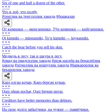
Six of one and half a dozen of the other.
* * *
Что в лоб, что полбу.
#тенглик ва тенгсизлик ҳақида
#бошқалар
От кимники — минганники, Тўн кимники — кийганники.
* * *
Ot kimniki — minganniki, To‘n kimniki — kiyganniki.
* * *
Catch the bear before you sell his skin.
* * *
Медведь в лесу, так и шкура в лесу.
#омад ва омадсизлик ҳақида
#ризқ-насиба ва бенасиблик
ҳақида
#эпчиллик ва ношудлик ҳақида
#барқарорлик ва
беқарорлик ҳақида
Қарз олган қочар, Қарз берган қувар.
* * *
Qarz olgan qochar, Qarz bergan quvar.
* * *
Creditors have better memories than debtors.
* * *
Ha свои долги забытчики, на чужие — памятчики.