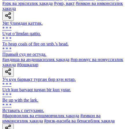
#эрк ва эрксизлик ҳақида
#умр, вақт
#имкон ва имконсизлик
ҳақида
Уят ўлимдан қаттиқ.
* * *
Uyat o‘limdan qattiq.
* * *
To heap coals of fire on smb.'s head.
* * *
Правый суд не остуда.
#андиша ва андишасизлик ҳақида
#ор-номус ва номуссизлик
ҳақида
#бошқалар
Уч кун барвақт турган бир кун ютар.
* * *
Uch kun barvaqt turgan bir kun yutar.
* * *
Be up with the lark.
* * *
Вставать с петухами.
#фаровонлик ва етишмовчилик ҳақида
#имкон ва
имконсизлик ҳақида
#ризқ-насиба ва бенасиблик ҳақида