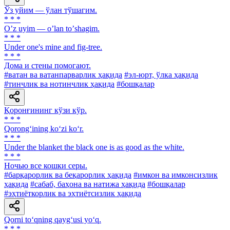
Ўз уйим — ўлан тўшагим.
* * *
Oʼz uyim — oʼlan toʼshagim.
* * *
Under one's mine and fig-tree.
* * *
Дома и стены помогают.
#ватан ва ватанпарварлик ҳақида
#эл-юрт, ўлка ҳақида
#тинчлик ва нотинчлик ҳақида
#бошқалар
Қоронғининг кўзи кўр.
* * *
Qorong‘ining ko‘zi ko‘r.
* * *
Under the blanket the black one is as good as the white.
* * *
Ночью все кошки серы.
#барқарорлик ва беқарорлик ҳақида
#имкон ва имконсизлик
ҳақида
#сабаб, баҳона ва натижа ҳақида
#бошқалар
#эҳтиёткорлик ва эҳтиётсизлик ҳақида
Qorni to‘qning qayg‘usi yo‘q.
* * *