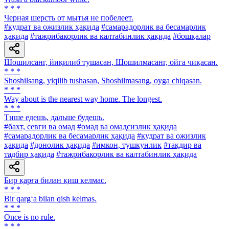
* * *
Черная шерсть от мытья не побелеет.
#қудрат ва ожизлик ҳақида
#самарадорлик ва бесамарлик
ҳақида
#тажрибакорлик ва калтабинлик ҳақида
#бошқалар
Шошилсанг, йиқилиб тушасан, Шошилмасанг, ойга чиқасан.
* * *
Shoshilsang, yiqilib tushasan, Shoshilmasang, oyga chiqasan.
* * *
Way about is the nearest way home. The longest.
* * *
Тише едешь, дальше будешь.
#бахт, севги ва омад
#омад ва омадсизлик ҳақида
#самарадорлик ва бесамарлик ҳақида
#қудрат ва ожизлик
ҳақида
#донолик ҳақида
#имкон, тушкунлик
#тақдир ва
тадбир ҳақида
#тажрибакорлик ва калтабинлик ҳақида
Бир қарға билан қиш келмас.
* * *
Bir qarg‘a bilan qish kelmas.
* * *
Once is no rule.
* * *