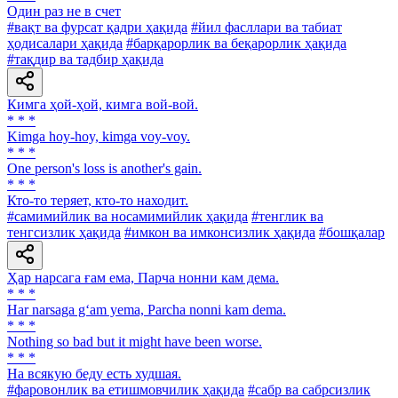
Один раз не в счет
#вақт ва фурсат қадри ҳақида
#йил фасллари ва табиат
ҳодисалари ҳақида
#барқарорлик ва беқарорлик ҳақида
#тақдир ва тадбир ҳақида
Кимга ҳой-ҳой, кимга вой-вой.
* * *
Kimga hoy-hoy, kimga voy-voy.
* * *
One person's loss is another's gain.
* * *
Кто-то теряет, кто-то находит.
#самимийлик ва носамимийлик ҳақида
#тенглик ва
тенгсизлик ҳақида
#имкон ва имконсизлик ҳақида
#бошқалар
Ҳар нарсага ғам ема, Парча нонни кам дема.
* * *
Har narsaga g‘am yema, Parcha nonni kam dema.
* * *
Nothing so bad but it might have been worse.
* * *
Ha всякую беду есть худшая.
#фаровонлик ва етишмовчилик ҳақида
#сабр ва сабрсизлик