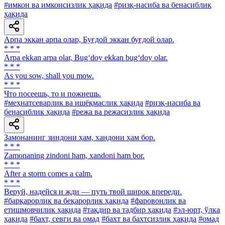
#имкон ва имконсизлик ҳақида
#ризқ-насиба ва бенасиблик
ҳақида
Арпа эккан арпа олар, Буғдой эккан буғдой олар.
* * *
Arpa ekkan arpa olar, Bug‘doy ekkan bug‘doy olar.
* * *
As you sow, shall you mow.
* * *
Что посеешь, то и пожнешь.
#меҳнатсеварлик ва ишёқмаслик ҳақида
#ризқ-насиба ва
бенасиблик ҳақида
#режа ва режасизлик ҳақида
Замонанинг зиндони ҳам, хандони ҳам бор.
* * *
Zamonaning zindoni ham, xandoni ham bor.
* * *
After a storm comes a calm.
* * *
Веруй, надейся и жди — путь твой широк впереди.
#барқарорлик ва беқарорлик ҳақида
#фаровонлик ва
етишмовчилик ҳақида
#тақдир ва тадбир ҳақида
#эл-юрт, ўлка
ҳақида
#бахт, севги ва омад
#бахт ва бахтсизлик ҳақида
#омад