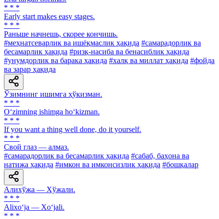
* * *
Early start makes easy stages.
* * *
Раньше начнешь, скорее кончишь.
#меҳнатсеварлик ва ишёқмаслик ҳақида
#самарадорлик ва
бесамарлик ҳақида
#ризқ-насиба ва бенасиблик ҳақида
#унумдорлик ва барака ҳақида
#халқ ва миллат ҳақида
#фойда
ва зарар ҳақида
Ўзимнинг ишимга ҳўкизман.
* * *
O‘zimning ishimga ho‘kizman.
* * *
If you want a thing well done, do it yourself.
* * *
Свой глаз — алмаз.
#самарадорлик ва бесамарлик ҳақида
#сабаб, баҳона ва
натижа ҳақида
#имкон ва имконсизлик ҳақида
#бошқалар
Алихўжа — Хўжали.
* * *
Alixo‘ja — Xo‘jali.
* * *