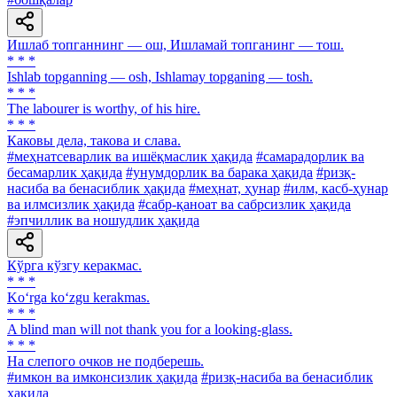
Ишлаб топганнинг — ош, Ишламай топганинг — тош.
* * *
Ishlab topganning — osh, Ishlamay topganing — tosh.
* * *
The labourer is worthy, of his hire.
* * *
Каковы дела, такова и слава.
#меҳнатсеварлик ва ишёқмаслик ҳақида
#самарадорлик ва
бесамарлик ҳақида
#унумдорлик ва барака ҳақида
#ризқ-
насиба ва бенасиблик ҳақида
#меҳнат, ҳунар
#илм, касб-ҳунар
ва илмсизлик ҳақида
#сабр-қаноат ва сабрсизлик ҳақида
#эпчиллик ва ношудлик ҳақида
Кўрга кўзгу керакмас.
* * *
Ko‘rga ko‘zgu kerakmas.
* * *
A blind man will not thank you for a looking-glass.
* * *
Ha слепого очков не подберешь.
#имкон ва имконсизлик ҳақида
#ризқ-насиба ва бенасиблик
ҳақида