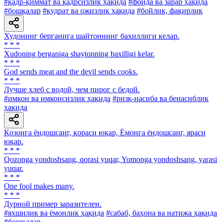
#қадр-қиммат ва қадрсизлик ҳақида
#фойда ва зарар ҳақида
#бошқалар
#қудрат ва ожизлик ҳақида
#бойлик, фақирлик
Худонинг берганига шайтоннинг бахиллиги келар.
* * *
Xudoning berganiga shaytonning baxilligi kelar.
* * *
God sends meat and the devil sends cooks.
* * *
Лучше хлеб с водой, чем пирог с бедой.
#имкон ва имконсизлик ҳақида
#ризқ-насиба ва бенасиблик
ҳақида
Қозонга ёндошсанг, қораси юқар, Ёмонга ёндошсанг, яраси
юқар.
* * *
Qozonga yondoshsang, qorasi yuqar, Yomonga yondoshsang, yarasi
yuqar.
* * *
One fool makes many.
* * *
Дурной пример заразителен.
#яхшилик ва ёмонлик ҳақида
#сабаб, баҳона ва натижа ҳақида
#бошқалар