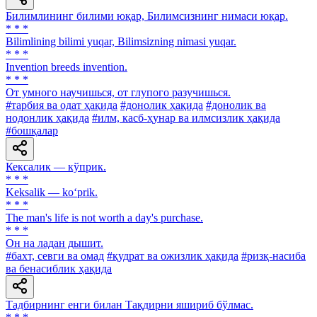
Билимлининг билими юқар, Билимсизнинг нимаси юқар.
* * *
Bilimlining bilimi yuqar, Bilimsizning nimasi yuqar.
* * *
Invention breeds invention.
* * *
От умного научишься, от глупого разучишься.
#тарбия ва одат ҳақида
#донолик ҳақида
#донолик ва
нодонлик ҳақида
#илм, касб-ҳунар ва илмсизлик ҳақида
#бошқалар
Кексалик — кўприк.
* * *
Keksalik — ko‘prik.
* * *
The man's life is not worth a day's purchase.
* * *
Он на ладан дышит.
#бахт, севги ва омад
#қудрат ва ожизлик ҳақида
#ризқ-насиба
ва бенасиблик ҳақида
Тадбирнинг енги билан Тақдирни яшириб бўлмас.