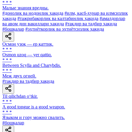
* * *
Малые знания вредны.
#донолик ва нодонлик ҳақида
#илм, касб-ҳунар ва илмсизлик
ҳақида
#тажрибакорлик ва калтабинлик ҳақида
#амалдорлар
ва авом дин вакиллари ҳақида
#тақдир ва тадбир ҳақида
#бошқалар
#эҳтиёткорлик ва эҳтиётсизлик ҳақида
Осмон узоқ — ер қаттиқ.
* * *
Osmon uzoq — yer qattiq.
* * *
Between Scylla and Charybdis.
* * *
Меж двух огней.
#тақдир ва тадбир ҳақида
Til qilichdan o‘tkir.
* * *
A good tongue is a good weapon.
* * *
Языком и гору можно свалить.
#бошқалар