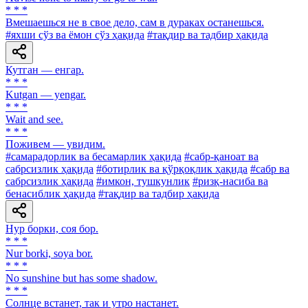
* * *
Вмешаешься не в свое дело, сам в дураках останешься.
#яхши сўз ва ёмон сўз ҳақида
#тақдир ва тадбир ҳақида
Кутган — енгар.
* * *
Kutgan — yengar.
* * *
Wait and see.
* * *
Поживем — увидим.
#самарадорлик ва бесамарлик ҳақида
#сабр-қаноат ва
сабрсизлик ҳақида
#ботирлик ва қўрқоқлик ҳақида
#сабр ва
сабрсизлик ҳақида
#имкон, тушкунлик
#ризқ-насиба ва
бенасиблик ҳақида
#тақдир ва тадбир ҳақида
Нур борки, соя бор.
* * *
Nur borki, soya bor.
* * *
No sunshine but has some shadow.
* * *
Солнце встанет, так и утро настанет.