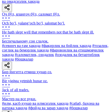
ва омадсизлик ҳақида
Оч бўл, яланғоч бўл, саломат бўл.
* * *
Och bo‘l, yalang‘och bo‘l, salomat bo‘l.
* * *
He hath slept well that remembers not that be hath slept ill.
* * *
Беспечальному сон сладок.
#севинч ва ғам ҳақида
#фақирлик ва бойлик ҳақида
#тозалик,
соғлик ва беморлик ҳақида
#фаровонлик ва етишмовчилик
ҳақида
#саломатлик, озодалик
#озодалик ва бетартиблик
ҳақида
#бошқалар
Бир йигитга етмиш ҳунар оз.
* * *
Bir yigitga yetmish hunar oz.
* * *
Jack of all trades.
* * *
Мастер на все руки.
#илм, касб-ҳунар ва илмсизлик ҳақида
#сабаб, баҳона ва
натижа ҳақида
#фойда ва зарар ҳақида
#бошқалар