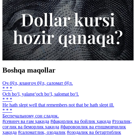
Boshqa maqollar
Оч бўл, яланғоч бўл, саломат бўл.
* * *
Och bo‘l, yalang‘och bo‘l, salomat bo‘l.
* * *
He hath slept well that remembers not that be hath slept ill.
* * *
Беспечальному сон сладок.
#севинч ва ғам ҳақида
#фақирлик ва бойлик ҳақида
#тозалик,
соғлик ва беморлик ҳақида
#фаровонлик ва етишмовчилик
ҳақида
#саломатлик, озодалик
#озодалик ва бетартиблик