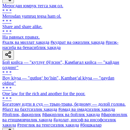
Меросдан юмруқ тегса ҳам ол.
* * *
Merosdan yumruq tegsa ham ol.
* * *
Share and share alike.
* * *
На равных правах.
#халқ ва миллат ҳақида
#қудрат ва ожизлик ҳақида
#ризқ-
насиба ва бенасиблик ҳақида
Бой кийса — "қутлуғ бўлсин", Камбағал кийса — "қайдан
олдинг"
* * *
Boy kiysa — "qutlug‘ bo‘lsin", Kambag‘al kiysa — "qaydan
olding"
* * *
One law for the rich and another for the poor.
* * *
Богатому идти в суд — трын-трава, бедному — долой голова.
#бахт ва бахтсизлик ҳақида
#омад ва омадсизлик ҳақида
#бойлик, фақирлик
#фақирлик ва бойлик ҳақида
#фаровонлик
ва етишмовчилик ҳақида
#адолат, инсоф ва инсофсизлик
ҳақида
#тенглик ва тенгсизлик ҳақида
#бошқалар