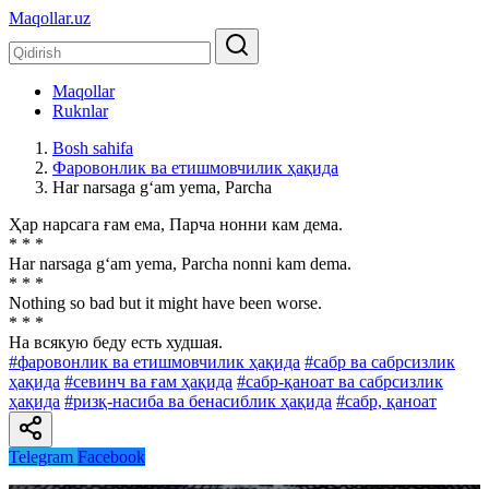
Maqollar.uz
Maqollar
Ruknlar
Bosh sahifa
Фаровонлик ва етишмовчилик ҳақида
Har narsaga g‘am yema, Parcha
Ҳар нарсага ғам ема, Парча нонни кам дема.
* * *
Har narsaga g‘am yema, Parcha nonni kam dema.
* * *
Nothing so bad but it might have been worse.
* * *
Ha всякую беду есть худшая.
#фаровонлик ва етишмовчилик ҳақида
#сабр ва сабрсизлик
ҳақида
#севинч ва ғам ҳақида
#сабр-қаноат ва сабрсизлик
ҳақида
#ризқ-насиба ва бенасиблик ҳақида
#сабр, қаноат
Telegram
Facebook