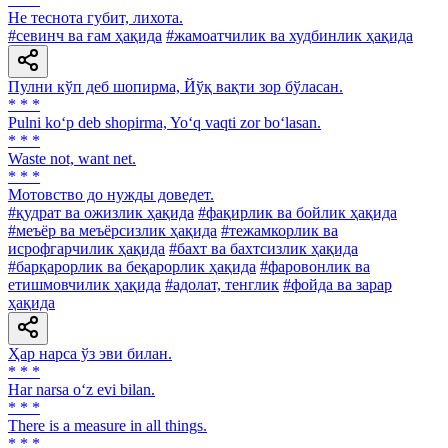
He теснота губит, лихота.
#севинч ва ғам ҳақида
#жамоатчилик ва худбинлик ҳақида
Пулни кўп деб шопирма, Йўқ вақти зор бўласан.
* * *
Pulni ko‘p deb shopirma, Yo‘q vaqti zor bo‘lasan.
* * *
Waste not, want net.
* * *
Мотовство до нужды доведет.
#қудрат ва ожизлик ҳақида
#фақирлик ва бойлик ҳақида
#меъёр ва меъёрсизлик ҳақида
#тежамкорлик ва
исрофгарчилик ҳақида
#бахт ва бахтсизлик ҳақида
#барқарорлик ва беқарорлик ҳақида
#фаровонлик ва
етишмовчилик ҳақида
#адолат, тенглик
#фойда ва зарар
ҳақида
Ҳар нарса ўз эви билан.
* * *
Har narsa o‘z evi bilan.
* * *
There is a measure in all things.
* * *