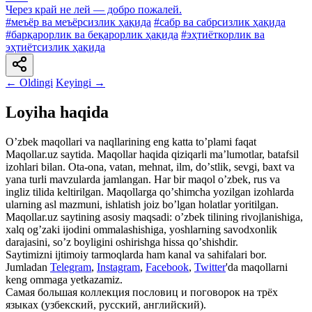
Через край не лей — добро пожалей.
#меъёр ва меъёрсизлик ҳақида
#сабр ва сабрсизлик ҳақида
#барқарорлик ва беқарорлик ҳақида
#эҳтиёткорлик ва
эҳтиётсизлик ҳақида
← Oldingi
Keyingi →
Loyiha haqida
Oʼzbek maqollari va naqllarining eng katta toʼplami faqat
Maqollar.uz saytida. Maqollar haqida qiziqarli maʼlumotlar, batafsil
izohlari bilan. Ota-ona, vatan, mehnat, ilm, doʼstlik, sevgi, baxt va
yana turli mavzularda jamlangan. Har bir maqol oʼzbek, rus va
ingliz tilida keltirilgan. Maqollarga qoʼshimcha yozilgan izohlarda
ularning asl mazmuni, ishlatish joiz boʼlgan holatlar yoritilgan.
Maqollar.uz saytining asosiy maqsadi: oʼzbek tilining rivojlanishiga,
xalq ogʼzaki ijodini ommalashishiga, yoshlarning savodxonlik
darajasini, soʼz boyligini oshirishga hissa qoʼshishdir.
Saytimizni ijtimoiy tarmoqlarda ham kanal va sahifalari bor.
Jumladan
Telegram
,
Instagram
,
Facebook
,
Twitter
'da maqollarni
keng ommaga yetkazamiz.
Самая большая коллекция пословиц и поговорок на трёх
языках (узбекский, русский, английский).