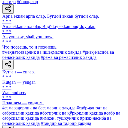
ҳақида
#бошқалар
Арпа эккан арпа олар, Буғдой эккан буғдой олар.
* * *
Arpa ekkan arpa olar, Bug‘doy ekkan bug‘doy olar.
* * *
As you sow, shall you mow.
* * *
Что посеешь, то и пожнешь.
#меҳнатсеварлик ва ишёқмаслик ҳақида
#ризқ-насиба ва
бенасиблик ҳақида
#режа ва режасизлик ҳақида
Кутган — енгар.
* * *
Kutgan — yengar.
* * *
Wait and see.
* * *
Поживем — увидим.
#самарадорлик ва бесамарлик ҳақида
#сабр-қаноат ва
сабрсизлик ҳақида
#ботирлик ва қўрқоқлик ҳақида
#сабр ва
сабрсизлик ҳақида
#имкон, тушкунлик
#ризқ-насиба ва
бенасиблик ҳақида
#тақдир ва тадбир ҳақида