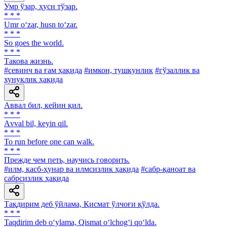
Умр ўзар, ҳусн тўзар.
* * *
Umr o‘zar, husn to‘zar.
* * *
So goes the world.
* * *
Такова жизнь.
#севинч ва ғам ҳақида
#имкон, тушкунлик
#гўзаллик ва
хунуклик ҳақида
Аввал бил, кейин қил.
* * *
Аvval bil, keyin qil.
* * *
To run before one can walk.
* * *
Прежде чем петь, научись говорить.
#илм, касб-ҳунар ва илмсизлик ҳақида
#сабр-қаноат ва
сабрсизлик ҳақида
Тақдирим деб ўйлама, Қисмат ўлчоғи қўлда.
* * *
Taqdirim deb o‘ylama, Qismat o‘lchog‘i qo‘lda.