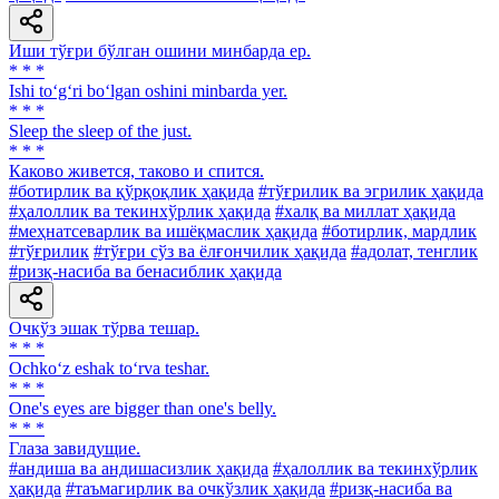
Иши тўғри бўлган ошини минбарда ер.
* * *
Ishi to‘g‘ri bo‘lgan oshini minbarda yer.
* * *
Sleep the sleep of the just.
* * *
Каково живется, таково и спится.
#ботирлик ва қўрқоқлик ҳақида
#тўғрилик ва эгрилик ҳақида
#ҳалоллик ва текинхўрлик ҳақида
#халқ ва миллат ҳақида
#меҳнатсеварлик ва ишёқмаслик ҳақида
#ботирлик, мардлик
#тўғрилик
#тўғри сўз ва ёлғончилик ҳақида
#адолат, тенглик
#ризқ-насиба ва бенасиблик ҳақида
Очкўз эшак тўрва тешар.
* * *
Ochko‘z eshak to‘rva teshar.
* * *
One's eyes are bigger than one's belly.
* * *
Глаза завидущие.
#андиша ва андишасизлик ҳақида
#ҳалоллик ва текинхўрлик
ҳақида
#таъмагирлик ва очкўзлик ҳақида
#ризқ-насиба ва