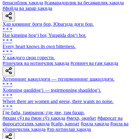
бенасиблик ҳақида
#самарадорлик ва бесамарлик ҳақида
#фойда ва зарар ҳақида
Ҳар кимнинг боғи бор, Юрагида доғи бор.
* * *
Har kimning bog‘i bor, Yuragida dog‘i bor.
* * *
Every heart knows its own bitterness.
* * *
У каждого свои горести.
#тинчлик ва нотинчлик ҳақида
#севинч ва ғам ҳақида
Хотиннинг қақилдоғи — тегирмоннинг шақилдоғи.
* * *
Xotinning qaqildog‘i — tegirmonning shaqildog‘i.
* * *
Where there are women and geese, there wants no noise.
* * *
Где баба, тамрынок; где две, там базар.
#яхши сўз ва ёмон сўз ҳақида
#меҳр, оқибат
#фаросат ва
фаросатсизлик ҳақида
#сабр, қаноат
#оила ҳақида
#оила ва
қўшничилик ҳақида
#эр-хотинлар ҳақида