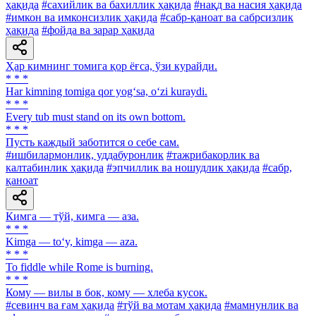
ҳақида
#сахийлик ва бахиллик ҳақида
#нақд ва насия ҳақида
#имкон ва имконсизлик ҳақида
#сабр-қаноат ва сабрсизлик
ҳақида
#фойда ва зарар ҳақида
Ҳар кимнинг томига қор ёғса, ўзи курайди.
* * *
Har kimning tomiga qor yog‘sa, o‘zi kuraydi.
* * *
Every tub must stand on its own bottom.
* * *
Пусть каждый заботится о себе сам.
#ишбилармонлик, уддабуронлик
#тажрибакорлик ва
калтабинлик ҳақида
#эпчиллик ва ношудлик ҳақида
#сабр,
қаноат
Кимга — тўй, кимга — аза.
* * *
Kimga — to‘y, kimga — aza.
* * *
To fiddle while Rome is burning.
* * *
Кому — вилы в бок, кому — хлеба кусок.
#севинч ва ғам ҳақида
#тўй ва мотам ҳақида
#мамнунлик ва