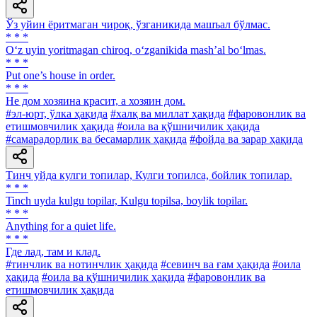
Ўз уйин ёритмаган чироқ, ўзганикида машъал бўлмас.
* * *
O‘z uyin yoritmagan chiroq, o‘zganikida mash’al bo‘lmas.
* * *
Put one’s house in order.
* * *
He дом хозяина красит, а хозяин дом.
#эл-юрт, ўлка ҳақида
#халқ ва миллат ҳақида
#фаровонлик ва
етишмовчилик ҳақида
#оила ва қўшничилик ҳақида
#самарадорлик ва бесамарлик ҳақида
#фойда ва зарар ҳақида
Тинч уйда кулги топилар, Кулги топилса, бойлик топилар.
* * *
Tinch uyda kulgu topilar, Kulgu topilsa, boylik topilar.
* * *
Anything for a quiet life.
* * *
Где лад, там и клад.
#тинчлик ва нотинчлик ҳақида
#севинч ва ғам ҳақида
#оила
ҳақида
#оила ва қўшничилик ҳақида
#фаровонлик ва
етишмовчилик ҳақида