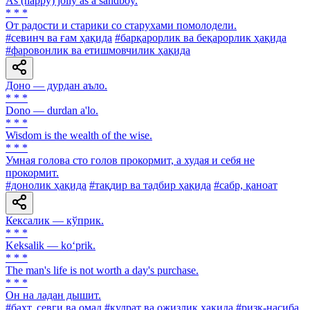
As (happy) jolly as a sandboy.
* * *
От радости и старики со старухами помолодели.
#севинч ва ғам ҳақида
#барқарорлик ва беқарорлик ҳақида
#фаровонлик ва етишмовчилик ҳақида
Доно — дурдан аъло.
* * *
Dono — durdan a'lo.
* * *
Wisdom is the wealth of the wise.
* * *
Умная голова сто голов прокормит, а худая и себя не
прокормит.
#донолик ҳақида
#тақдир ва тадбир ҳақида
#сабр, қаноат
Кексалик — кўприк.
* * *
Keksalik — ko‘prik.
* * *
The man's life is not worth a day's purchase.
* * *
Он на ладан дышит.
#бахт, севги ва омад
#қудрат ва ожизлик ҳақида
#ризқ-насиба