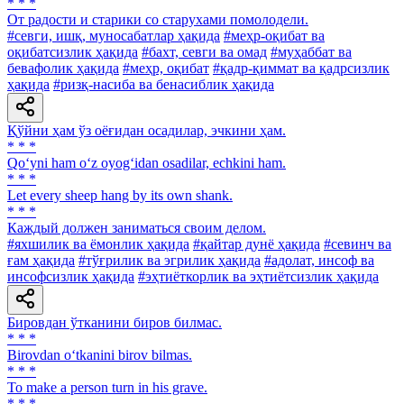
* * *
От радости и старики со старухами помолодели.
#севги, ишқ, муносабатлар ҳақида
#меҳр-оқибат ва
оқибатсизлик ҳақида
#бахт, севги ва омад
#муҳаббат ва
бевафолик ҳақида
#меҳр, оқибат
#қадр-қиммат ва қадрсизлик
ҳақида
#ризқ-насиба ва бенасиблик ҳақида
Қўйни ҳам ўз оёғидан осадилар, эчкини ҳам.
* * *
Qo‘yni ham o‘z oyog‘idan osadilar, echkini ham.
* * *
Let every sheep hang by its own shank.
* * *
Каждый должен заниматься своим делом.
#яхшилик ва ёмонлик ҳақида
#қайтар дунё ҳақида
#севинч ва
ғам ҳақида
#тўғрилик ва эгрилик ҳақида
#адолат, инсоф ва
инсофсизлик ҳақида
#эҳтиёткорлик ва эҳтиётсизлик ҳақида
Бировдан ўтканини биров билмас.
* * *
Birovdan o‘tkanini birov bilmas.
* * *
To make a person turn in his grave.
* * *