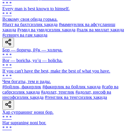
* * *
Every man is best known to himself.
* * *
Всякому своя обида горька.
#бахт ва бахтсизлик ҳақида
#мамнунлик ва афсусланиш
ҳақида
#умид ва умидсизлик ҳақида
#халқ ва миллат ҳақида
#севинч ва ғам ҳақида
Бор — борича, йўқ — ҳолича.
* * *
Bor — boricha, yoʼq — holicha.
* * *
If you can't have the best, make the best of what you have.
* * *
Чем богаты, тем и рады.
#бойлик, фақирлик
#фақирлик ва бойлик ҳақида
#сабр ва
сабрсизлик ҳақида
#адолат, тенглик
#адолат, инсоф ва
инсофсизлик ҳақида
#тенглик ва тенгсизлик ҳақида
Ҳар супранинг нони бор.
* * *
Har supraning noni bor.
* * *