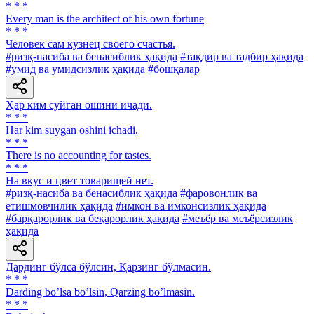
* * *
Every man is the architect of his own fortune
* * *
Человек сам кузнец своего счастья.
#ризқ-насиба ва бенасиблик ҳақида
#тақдир ва тадбир ҳақида
#умид ва умидсизлик ҳақида
#бошқалар
Ҳар ким суйган ошини ичади.
* * *
Har kim suygan oshini ichadi.
* * *
There is no accounting for tastes.
* * *
Ha вкус и цвет товарищей нет.
#ризқ-насиба ва бенасиблик ҳақида
#фаровонлик ва
етишмовчилик ҳақида
#имкон ва имконсизлик ҳақида
#барқарорлик ва беқарорлик ҳақида
#меъёр ва меъёрсизлик
ҳақида
Дардинг бўлса бўлсин, Қарзинг бўлмасин.
* * *
Darding boʼlsa boʼlsin, Qarzing boʼlmasin.
* * *