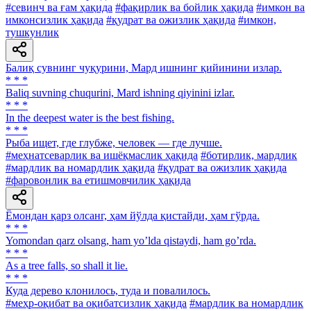
#севинч ва ғам ҳақида
#фақирлик ва бойлик ҳақида
#имкон ва
имконсизлик ҳақида
#қудрат ва ожизлик ҳақида
#имкон,
тушкунлик
Балиқ сувнинг чуқурини, Мард ишнинг қийинини излар.
* * *
Baliq suvning chuqurini, Mard ishning qiyinini izlar.
* * *
In the deepest water is the best fishing.
* * *
Рыба ищет, где глубже, человек — где лучше.
#меҳнатсеварлик ва ишёқмаслик ҳақида
#ботирлик, мардлик
#мардлик ва номардлик ҳақида
#қудрат ва ожизлик ҳақида
#фаровонлик ва етишмовчилик ҳақида
Ёмондан қарз олсанг, ҳам йўлда қистайди, ҳам гўрда.
* * *
Yomondan qarz olsang, ham yoʼlda qistaydi, ham goʼrda.
* * *
As a tree falls, so shall it lie.
* * *
Куда дерево клонилось, туда и повалилось.
#меҳр-оқибат ва оқибатсизлик ҳақида
#мардлик ва номардлик