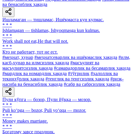
ва бенасиблик ҳақида
Ишламаган — тишламас, Ишёқмасга кун кулмас.
* * *
Ishlamagan — tishlamas, Ishyoqmasga kun kulmas.
* * *
Work shall not eat,He that will not.
* * *
Кто не работает, тот не ест.
#меҳнат, ҳунар
#меҳнатсеварлик ва ишёқмаслик ҳақида
#илм,
касб-ҳунар ва илмсизлик ҳақида
#масъулият ва
масъулиятсизлик ҳақида
#самарадорлик ва бесамарлик ҳақида
#мардлик ва номардлик ҳақида
#тўғрилик
#ҳалоллик ва
текинхўрлик ҳақида
#тенглик ва тенгсизлик ҳақида
#ризқ-
насиба ва бенасиблик ҳақида
#сабр ва сабрсизлик ҳақида
Пули кўпга — бозор, Пули йўққа — мозор.
* * *
Puli ko‘pga — bozor, Puli yo‘qqa — mozor.
* * *
Money makes marriage.
* * *
Богатому завсе праздник.