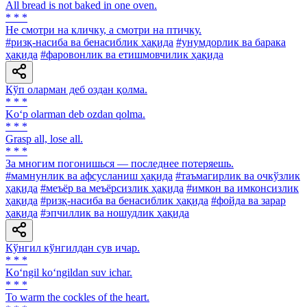
All bread is not baked in one oven.
* * *
He смотри на кличку, а смотри на птичку.
#ризқ-насиба ва бенасиблик ҳақида
#унумдорлик ва барака
ҳақида
#фаровонлик ва етишмовчилик ҳақида
Кўп оларман деб оздан қолма.
* * *
Ko‘p olarman deb ozdan qolma.
* * *
Grasp all, lose all.
* * *
За многим погонишься — последнее потеряешь.
#мамнунлик ва афсусланиш ҳақида
#таъмагирлик ва очкўзлик
ҳақида
#меъёр ва меъёрсизлик ҳақида
#имкон ва имконсизлик
ҳақида
#ризқ-насиба ва бенасиблик ҳақида
#фойда ва зарар
ҳақида
#эпчиллик ва ношудлик ҳақида
Кўнгил кўнгилдан сув ичар.
* * *
Ko‘ngil ko‘ngildan suv ichar.
* * *
To warm the cockles of the heart.