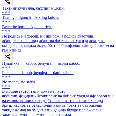
Тахтинг кулгунча, бахтинг кулсин.
* * *
Taxting kulguncha, baxting kulsin.
* * *
Better be born lucky than rich.
* * *
He родись ни хорош, ни пригож, а родись счастлив.
#бахт, севги ва омад
#бахт ва бахтсизлик ҳақида
#омад ва
омадсизлик ҳақида
#муҳаббат ва бевафолик ҳақида
#севинч ва
ғам ҳақида
Пулликка — кабоб, бепулга — дарди кабоб.
* * *
Pullikka — kabob, bepulga — dardi kabob.
* * *
No money, no swiss.
* * *
В мошне густо, так и дома не пусто.
#бойлик, фақирлик
#фақирлик ва бойлик ҳақида
#фаровонлик
ва етишмовчилик ҳақида
#тенглик ва тенгсизлик ҳақида
#ризқ-насиба ва бенасиблик ҳақида
#бахт ва бахтсизлик
ҳақида
#омад ва омадсизлик ҳақида
#қудрат ва ожизлик
ҳақида
#имкон ва имконсизлик ҳақида