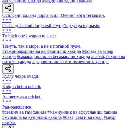
афсусланиш ҳақида
#тақдир ва тадбир ҳақида
Осилсанг, баланд дорга осил, Оёғинг ерга тегмасин.
* * *
Osilsang, baland dorga osil, Oyogʼing yerga tegmasin.
* * *
То hitch one's wagon to a star.
* * *
Тонуть, так в море, а не в поганой луже.
#тажрибакорлик ва калтабинлик ҳақида
#фойда ва зарар
ҳақида
#самарадорлик ва бесамарлик ҳақида
#сабаб, баҳона ва
натижа ҳақида
#фаровонлик ва етишмовчилик ҳақида
Кулгу чеҳра очади.
* * *
Kulgu chehra ochadi.
* * *
As merry as a cricket.
* * *
Рад-радёшенек.
#севинч ва ғам ҳақида
#мамнунлик ва афсусланиш ҳақида
#муомила ва қўполлик ҳақида
#бахт, севги ва омад
#меҳр,
оқибат