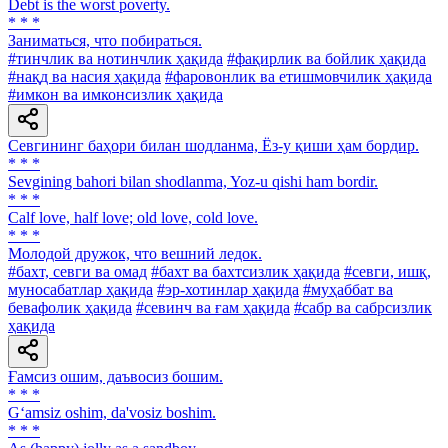
Debt is the worst poverty.
* * *
Заниматься, что побираться.
#тинчлик ва нотинчлик ҳақида
#фақирлик ва бойлик ҳақида
#нақд ва насия ҳақида
#фаровонлик ва етишмовчилик ҳақида
#имкон ва имконсизлик ҳақида
Севгининг баҳори билан шодланма, Ёз-у қиши ҳам бордир.
* * *
Sevgining bahori bilan shodlanma, Yoz-u qishi ham bordir.
* * *
Calf love, half love; old love, cold love.
* * *
Молодой дружок, что вешний ледок.
#бахт, севги ва омад
#бахт ва бахтсизлик ҳақида
#севги, ишқ,
муносабатлар ҳақида
#эр-хотинлар ҳақида
#муҳаббат ва
бевафолик ҳақида
#севинч ва ғам ҳақида
#сабр ва сабрсизлик
ҳақида
Ғамсиз ошим, даъвосиз бошим.
* * *
G‘amsiz oshim, da'vosiz boshim.
* * *