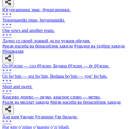
Югурганники эмас, буюрганники.
* * *
Yugurganniki emas, buyurganniki.
* * *
One sows and another reaps.
* * *
Ладно со своей ложкой да по чужим обедам.
#ризқ-насиба ва бенасиблик ҳақида
#тақдир ва тадбир ҳақида
#бошқалар
Оз бўлсин — соз бўлсин, Бедана бўлсин — ёғ бўлсин.
* * *
Oz bo‘lsin — soz bo‘lsin, Bedana bo’lsin — yog‘ bo‘lsin.
* * *
Short and sweet.
* * *
Красиво дерево — редко, красное слово — метко.
#халқ ва миллат ҳақида
#ризқ-насиба ва бенасиблик ҳақида
Ҳар ким ўзидан ўтганини ўзи билади.
* * *
Har kim oʼzidan oʼtganini oʼzi biladi.