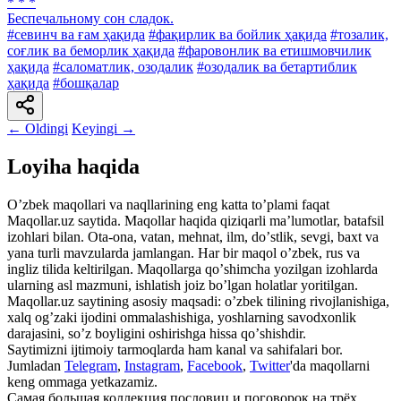
* * *
Беспечальному сон сладок.
#севинч ва ғам ҳақида
#фақирлик ва бойлик ҳақида
#тозалик,
соғлик ва беморлик ҳақида
#фаровонлик ва етишмовчилик
ҳақида
#саломатлик, озодалик
#озодалик ва бетартиблик
ҳақида
#бошқалар
← Oldingi
Keyingi →
Loyiha haqida
Oʼzbek maqollari va naqllarining eng katta toʼplami faqat
Maqollar.uz saytida. Maqollar haqida qiziqarli maʼlumotlar, batafsil
izohlari bilan. Ota-ona, vatan, mehnat, ilm, doʼstlik, sevgi, baxt va
yana turli mavzularda jamlangan. Har bir maqol oʼzbek, rus va
ingliz tilida keltirilgan. Maqollarga qoʼshimcha yozilgan izohlarda
ularning asl mazmuni, ishlatish joiz boʼlgan holatlar yoritilgan.
Maqollar.uz saytining asosiy maqsadi: oʼzbek tilining rivojlanishiga,
xalq ogʼzaki ijodini ommalashishiga, yoshlarning savodxonlik
darajasini, soʼz boyligini oshirishga hissa qoʼshishdir.
Saytimizni ijtimoiy tarmoqlarda ham kanal va sahifalari bor.
Jumladan
Telegram
,
Instagram
,
Facebook
,
Twitter
'da maqollarni
keng ommaga yetkazamiz.
Самая большая коллекция пословиц и поговорок на трёх