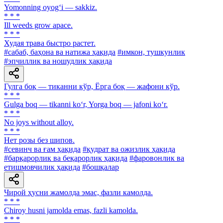
Yomonning oyog‘i — sakkiz.
* * *
Ill weeds grow apace.
* * *
Худая трава быстро растет.
#сабаб, баҳона ва натижа ҳақида
#имкон, тушкунлик
#эпчиллик ва ношудлик ҳақида
Гулга боқ — тиканни кўр, Ёрга боқ — жафони кўр.
* * *
Gulga boq — tikanni ko‘r, Yorga boq — jafoni ko‘r.
* * *
No joys without alloy.
* * *
Нет розы без шипов.
#севинч ва ғам ҳақида
#қудрат ва ожизлик ҳақида
#барқарорлик ва беқарорлик ҳақида
#фаровонлик ва
етишмовчилик ҳақида
#бошқалар
Чирой ҳусни жамолда эмас, фазли камолда.
* * *
Chiroy husni jamolda emas, fazli kamolda.
* * *