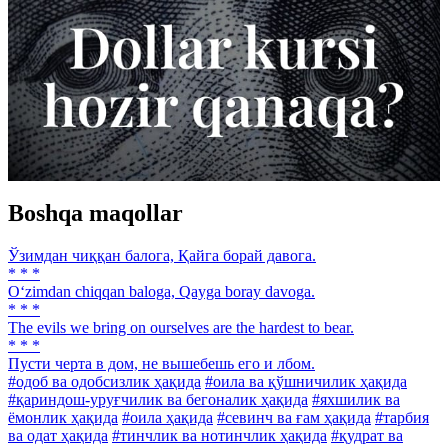
Boshqa maqollar
Ўзимдан чиққан балога, Қайга борай давога.
* * *
O‘zimdan chiqqan baloga, Qayga boray davoga.
* * *
The evils we bring on ourselves are the hardest to bear.
* * *
Пусти черта в дом, не вышебешь его и лбом.
#одоб ва одобсизлик ҳақида
#оила ва қўшничилик ҳақида
#қариндош-уруғчилик ва бегоналик ҳақида
#яхшилик ва
ёмонлик ҳақида
#оила ҳақида
#севинч ва ғам ҳақида
#тарбия
ва одат ҳақида
#тинчлик ва нотинчлик ҳақида
#қудрат ва