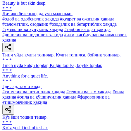
Beauty is but skin deep.
* * *
Личико беленько, да ума маленько.
#одоб ва одобсизлик ҳақида
#қудрат ва ожизлик ҳақида
#саломатлик, озодалик
#озодалик ва бетартиблик ҳақида
#гўзаллик ва хунуклик ҳақида
#тарбия ва одат ҳақида
#донолик ва нодонлик ҳақида
#илм, касб-ҳунар ва илмсизлик
ҳақида
Тинч уйда кулги топилар, Кулги топилса, бойлик топилар.
* * *
Tinch uyda kulgu topilar, Kulgu topilsa, boylik topilar.
* * *
Anything for a quiet life.
* * *
Где лад, там и клад.
#тинчлик ва нотинчлик ҳақида
#севинч ва ғам ҳақида
#оила
ҳақида
#оила ва қўшничилик ҳақида
#фаровонлик ва
етишмовчилик ҳақида
Кўз ёши тошни тешар.
* * *
Ko‘z yoshi toshni teshar.