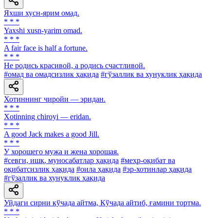
Яхши хусн-ярим омад.
* * *
Yaxshi xusn-yarim omad.
* * *
A fair face is half a fortune.
* * *
He родись красивой, а родись счастливой.
#омад ва омадсизлик ҳақида
#гўзаллик ва хунуклик ҳақида
Хотиннинг чиройи — эридан.
* * *
Xotinning chiroyi — eridan.
* * *
A good Jack makes a good Jill.
* * *
У хорошего мужа и жена хорошая.
#севги, ишқ, муносабатлар ҳақида
#меҳр-оқибат ва
оқибатсизлик ҳақида
#оила ҳақида
#эр-хотинлар ҳақида
#гўзаллик ва хунуклик ҳақида
Уйдаги сирни кўчада айтма, Кўчада айтиб, ғамини тортма.
* * *