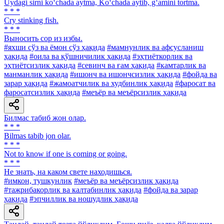
Uydagi sirni ko‘chada aytma, Ko‘chada aytib, g‘amini tortma.
* * *
Cry stinking fish.
* * *
Выносить cop из избы.
#яхши сўз ва ёмон сўз ҳақида
#мамнунлик ва афсусланиш
ҳақида
#оила ва қўшничилик ҳақида
#эҳтиёткорлик ва
эҳтиётсизлик ҳақида
#севинч ва ғам ҳақида
#камтарлик ва
манманлик ҳақида
#ишонч ва ишончсизлик ҳақида
#фойда ва
зарар ҳақида
#жамоатчилик ва худбинлик ҳақида
#фаросат ва
фаросатсизлик ҳақида
#меъёр ва меъёрсизлик ҳақида
Билмас табиб жон олар.
* * *
Bilmas tabib jon olar.
* * *
Not to know if one is coming or going.
* * *
He знать, на каком свете находишься.
#имкон, тушкунлик
#меъёр ва меъёрсизлик ҳақида
#тажрибакорлик ва калтабинлик ҳақида
#фойда ва зарар
ҳақида
#эпчиллик ва ношудлик ҳақида