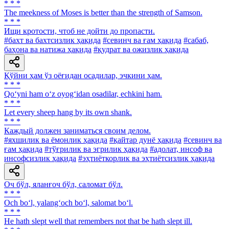
* * *
The meekness of Moses is better than the strength of Samson.
* * *
Ищи кротости, чтоб не дойти до пропасти.
#бахт ва бахтсизлик ҳақида
#севинч ва ғам ҳақида
#сабаб,
баҳона ва натижа ҳақида
#қудрат ва ожизлик ҳақида
Қўйни ҳам ўз оёғидан осадилар, эчкини ҳам.
* * *
Qo‘yni ham o‘z oyog‘idan osadilar, echkini ham.
* * *
Let every sheep hang by its own shank.
* * *
Каждый должен заниматься своим делом.
#яхшилик ва ёмонлик ҳақида
#қайтар дунё ҳақида
#севинч ва
ғам ҳақида
#тўғрилик ва эгрилик ҳақида
#адолат, инсоф ва
инсофсизлик ҳақида
#эҳтиёткорлик ва эҳтиётсизлик ҳақида
Оч бўл, яланғоч бўл, саломат бўл.
* * *
Och bo‘l, yalang‘och bo‘l, salomat bo‘l.
* * *
He hath slept well that remembers not that be hath slept ill.