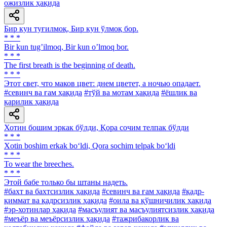
ожизлик ҳақида
Бир кун туғилмоқ, Бир кун ўлмоқ бор.
* * *
Bir kun tugʼilmoq, Bir kun oʼlmoq bor.
* * *
The first breath is the beginning of death.
* * *
Этот свет, что маков цвет: днем цветет, а ночью опадает.
#севинч ва ғам ҳақида
#тўй ва мотам ҳақида
#ёшлик ва
қарилик ҳақида
Хотин бошим эркак бўлди, Қора сочим телпак бўлди
* * *
Xotin boshim erkak bo‘ldi, Qora sochim telpak bo‘ldi
* * *
To wear the breeches.
* * *
Этой бабе только бы штаны надеть.
#бахт ва бахтсизлик ҳақида
#севинч ва ғам ҳақида
#қадр-
қиммат ва қадрсизлик ҳақида
#оила ва қўшничилик ҳақида
#эр-хотинлар ҳақида
#масъулият ва масъулиятсизлик ҳақида
#меъёр ва меъёрсизлик ҳақида
#тажрибакорлик ва