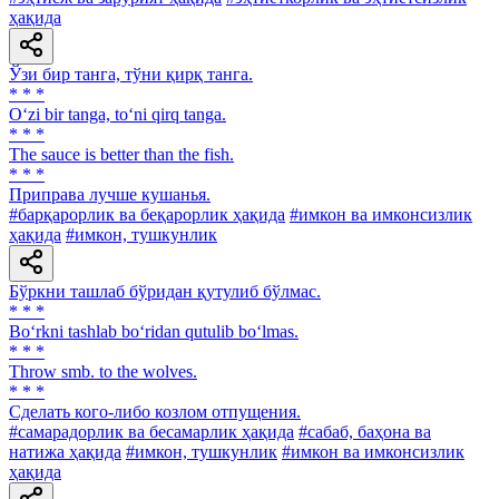
ҳақида
Ўзи бир танга, тўни қирқ танга.
* * *
O‘zi bir tanga, to‘ni qirq tanga.
* * *
The sauce is better than the fish.
* * *
Приправа лучше кушанья.
#барқарорлик ва беқарорлик ҳақида
#имкон ва имконсизлик
ҳақида
#имкон, тушкунлик
Бўркни ташлаб бўридан қутулиб бўлмас.
* * *
Bo‘rkni tashlab bo‘ridan qutulib bo‘lmas.
* * *
Throw smb. to the wolves.
* * *
Сделать кого-либо козлом отпущения.
#самарадорлик ва бесамарлик ҳақида
#сабаб, баҳона ва
натижа ҳақида
#имкон, тушкунлик
#имкон ва имконсизлик
ҳақида