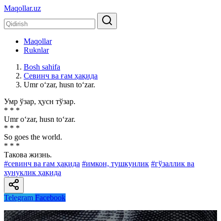
Maqollar.uz
Maqollar
Ruknlar
Bosh sahifa
Севинч ва ғам ҳақида
Umr o‘zar, husn to‘zar.
Умр ўзар, ҳусн тўзар.
* * *
Umr o‘zar, husn to‘zar.
* * *
So goes the world.
* * *
Такова жизнь.
#севинч ва ғам ҳақида
#имкон, тушкунлик
#гўзаллик ва
хунуклик ҳақида
Telegram
Facebook