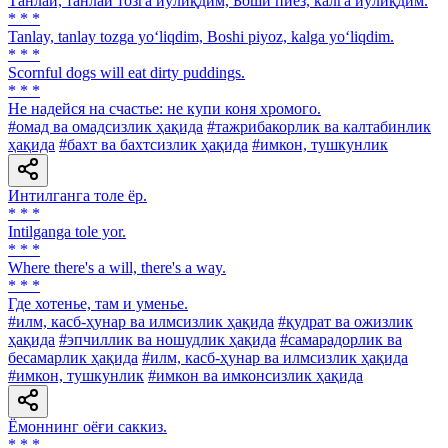
Танлай, танлай тозга йўлиқдим, Боши пиёз, калга йўлиқдим.
* * *
Tanlay, tanlay tozga yo‘liqdim, Boshi piyoz, kalga yo‘liqdim.
* * *
Scornful dogs will eat dirty puddings.
* * *
Не надейся на счастье: не купи коня хромого.
#омад ва омадсизлик ҳақида
#тажрибакорлик ва калтабинлик
ҳақида
#бахт ва бахтсизлик ҳақида
#имкон, тушкунлик
Интилганга толе ёр.
* * *
Intilganga tole yor.
* * *
Where there's a will, there's a way.
* * *
Где хотенье, там и уменье.
#илм, касб-ҳунар ва илмсизлик ҳақида
#қудрат ва ожизлик
ҳақида
#эпчиллик ва ношудлик ҳақида
#самарадорлик ва
бесамарлик ҳақида
#илм, касб-ҳунар ва илмсизлик ҳақида
#имкон, тушкунлик
#имкон ва имконсизлик ҳақида
Ёмоннинг оёғи саккиз.
* * *