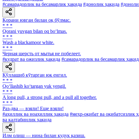
#самарадорлик ва бесамарлик ҳақида
#донолик ҳақида
#доноли
Қорани ювган билан оқ бўлмас.
* * *
Qorani yuvgan bilan oq bo‘lmas.
* * *
Wash a blackamoor white.
* * *
Черная шерсть от мытья не побелеет.
#қудрат ва ожизлик ҳақида
#самарадорлик ва бесамарлик ҳақид
Қўллашиб кўтарган юк енгил.
* * *
Qo‘llashib ko‘targan yuk yengil.
* * *
A long pull, a strong pull, and a pull all together.
* * *
Раз-два — взяли! Еще взяли!
#аҳиллик ва ноаҳиллик ҳақида
#меҳр-оқибат ва оқибатсизлик 
ва калтабинлик ҳақида
Илм олиш — нина билан қудуқ қазиш.