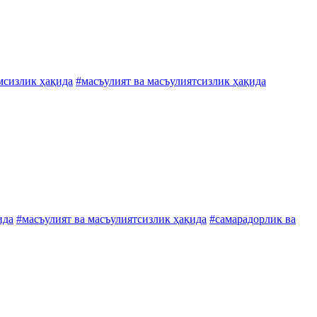
мсизлик ҳақида
#масъулият ва масъулиятсизлик ҳақида
ида
#масъулият ва масъулиятсизлик ҳақида
#самарадорлик ва