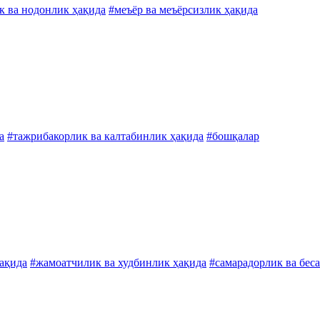
к ва нодонлик ҳақида
#меъёр ва меъёрсизлик ҳақида
а
#тажрибакорлик ва калтабинлик ҳақида
#бошқалар
ҳақида
#жамоатчилик ва худбинлик ҳақида
#самарадорлик ва бес