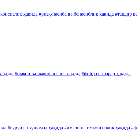
мконсизлик ҳақида
#ризқ-насиба ва бенасиблик ҳақида
#тақдир в
 ҳақида
#имкон ва имконсизлик ҳақида
#фойда ва зарар ҳақида
ида
#ғурур ва хушомад ҳақида
#имкон ва имконсизлик ҳақида
#ф