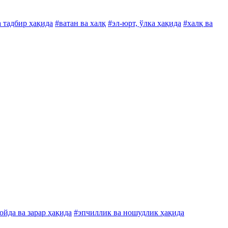
а тадбир ҳақида
#ватан ва халқ
#эл-юрт, ўлка ҳақида
#халқ ва
ойда ва зарар ҳақида
#эпчиллик ва ношудлик ҳақида