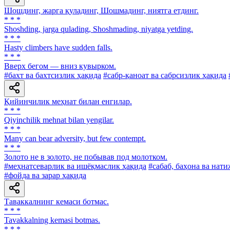
Шошдинг, жарга қуладинг, Шошмадинг, ниятга етдинг.
* * *
Shoshding, jarga qulading, Shoshmading, niyatga yetding.
* * *
Hasty climbers have sudden falls.
* * *
Вверх бегом — вниз кувырком.
#бахт ва бахтсизлик ҳақида
#сабр-қаноат ва сабрсизлик ҳақида
Қийинчилик меҳнат билан енгилар.
* * *
Qiyinchilik mehnat bilan yengilar.
* * *
Many can bear adversity, but few contempt.
* * *
Золото не в золото, не побывав под молотком.
#меҳнатсеварлик ва ишёқмаслик ҳақида
#сабаб, баҳона ва нати
#фойда ва зарар ҳақида
Таваккалнинг кемаси ботмас.
* * *
Tavakkalning kemasi botmas.
* * *