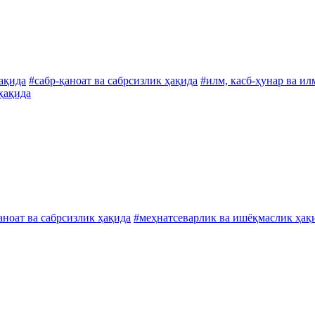
ҳақида
#сабр-қаноат ва сабрсизлик ҳақида
#илм, касб-ҳунар ва ил
 ҳақида
аноат ва сабрсизлик ҳақида
#меҳнатсеварлик ва ишёқмаслик ҳақ