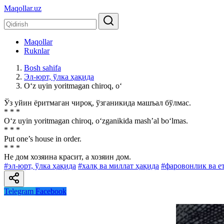
Maqollar.uz
Maqollar
Ruknlar
Bosh sahifa
Эл-юрт, ўлка ҳақида
O‘z uyin yoritmagan chiroq, o‘
Ўз уйин ёритмаган чироқ, ўзганикида машъал бўлмас.
* * *
O‘z uyin yoritmagan chiroq, o‘zganikida mash’al bo‘lmas.
* * *
Put one’s house in order.
* * *
He дом хозяина красит, а хозяин дом.
#эл-юрт, ўлка ҳақида
#халқ ва миллат ҳақида
#фаровонлик ва е
Telegram
Facebook