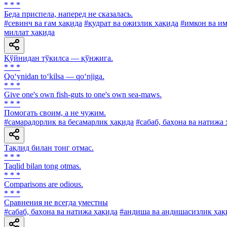
* * *
Беда приспела, наперед не сказалась.
#севинч ва ғам ҳақида
#қудрат ва ожизлик ҳақида
#имкон ва и
миллат ҳақида
Қўйнидан тўкилса — қўнжига.
* * *
Qo‘ynidan to‘kilsa — qo‘njiga.
* * *
Give one's own fish-guts to one's own sea-maws.
* * *
Помогать своим, а не чужим.
#самарадорлик ва бесамарлик ҳақида
#сабаб, баҳона ва натижа
Тақлид билан тонг отмас.
* * *
Taqlid bilan tong otmas.
* * *
Comparisons are odious.
* * *
Сравнения не всегда уместны
#сабаб, баҳона ва натижа ҳақида
#андиша ва андишасизлик ҳақ