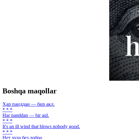
Boshqa maqollar
Ҳар панддан — бир ақл.
* * *
Har panddan — bir aql.
* * *
It's an ill wind that blows nobody good.
* * *
Нет худа без добра.