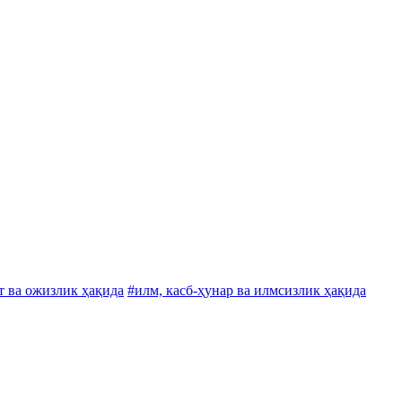
т ва ожизлик ҳақида
#илм, касб-ҳунар ва илмсизлик ҳақида