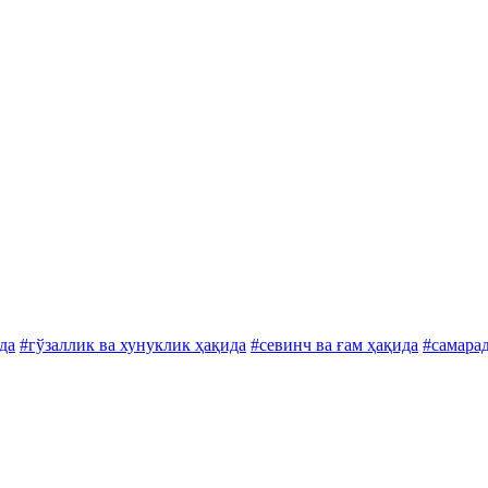
да
#гўзаллик ва хунуклик ҳақида
#севинч ва ғам ҳақида
#самара