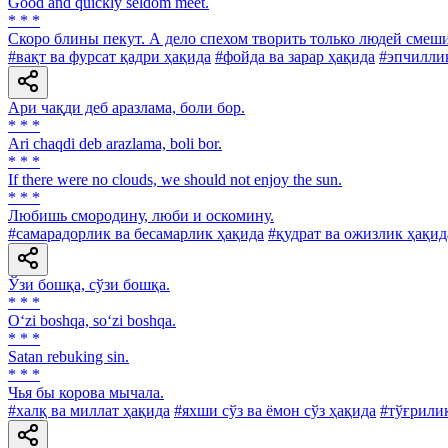
Good and quickly seldom meet.
* * *
Скоро блины пекут. А дело спехом творить только людей смеши
#вақт ва фурсат қадри ҳақида
#фойда ва зарар ҳақида
#эпчилли
Ари чақди деб аразлама, боли бор.
* * *
Ari chaqdi deb arazlama, boli bor.
* * *
If there were no clouds, we should not enjoy the sun.
* * *
Любишь смородину, люби и оскомину.
#самарадорлик ва бесамарлик ҳақида
#қудрат ва ожизлик ҳақид
Ўзи бошқа, сўзи бошқа.
* * *
O‘zi boshqa, so‘zi boshqa.
* * *
Satan rebuking sin.
* * *
Чья бы корова мычала.
#халқ ва миллат ҳақида
#яхши сўз ва ёмон сўз ҳақида
#тўғрилик