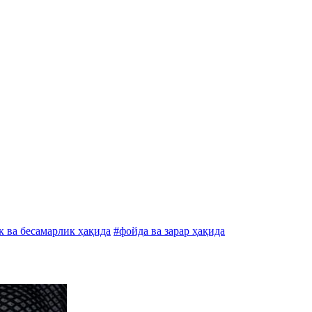
к ва бесамарлик ҳақида
#фойда ва зарар ҳақида