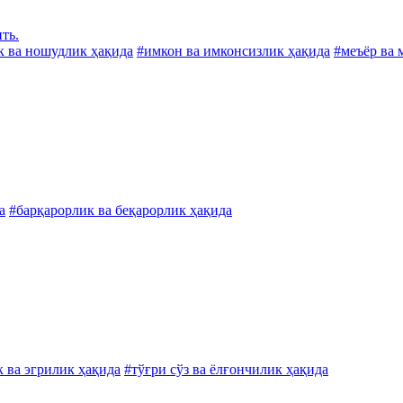
ть.
к ва ношудлик ҳақида
#имкон ва имконсизлик ҳақида
#меъёр ва 
а
#барқарорлик ва беқарорлик ҳақида
 ва эгрилик ҳақида
#тўғри сўз ва ёлғончилик ҳақида