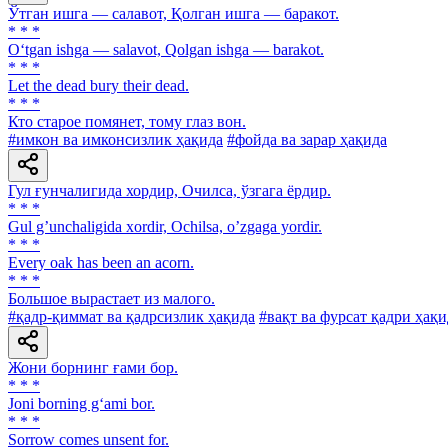
Ўтган ишга — салавот, Қолган ишга — баракот.
* * *
O‘tgan ishga — salavot, Qolgan ishga — barakot.
* * *
Let the dead bury their dead.
* * *
Кто старое помянет, тому глаз вон.
#имкон ва имконсизлик ҳақида
#фойда ва зарар ҳақида
Гул ғунчалигида хордир, Очилса, ўзгага ёрдир.
* * *
Gul gʼunchaligida xordir, Ochilsa, oʼzgaga yordir.
* * *
Every oak has been an acorn.
* * *
Большое вырастает из малого.
#қадр-қиммат ва қадрсизлик ҳақида
#вақт ва фурсат қадри ҳақи
Жони борнинг ғами бор.
* * *
Joni borning g‘ami bor.
* * *
Sorrow comes unsent for.