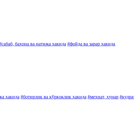
#сабаб, баҳона ва натижа ҳақида
#фойда ва зарар ҳақида
жа ҳақида
#ботирлик ва қўрқоқлик ҳақида
#меҳнат, ҳунар
#қудра