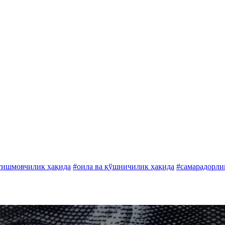
тишмовчилик ҳақида
#оила ва қўшничилик ҳақида
#самарадорли