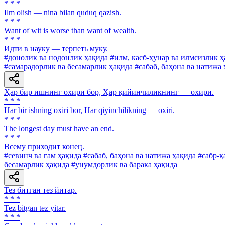
* * *
Ilm olish — nina bilan quduq qazish.
* * *
Want of wit is worse than want of wealth.
* * *
Идти в науку — терпеть муку.
#донолик ва нодонлик ҳақида
#илм, касб-ҳунар ва илмсизлик 
#самарадорлик ва бесамарлик ҳақида
#сабаб, баҳона ва натижа
Ҳар бир ишнинг охири бор, Ҳар қийинчиликнинг — охири.
* * *
Har bir ishning oxiri bor, Har qiyinchilikning — oxiri.
* * *
The longest day must have an end.
* * *
Всему приходит конец.
#севинч ва ғам ҳақида
#сабаб, баҳона ва натижа ҳақида
#сабр-қ
бесамарлик ҳақида
#унумдорлик ва барака ҳақида
Тез битган тез йитар.
* * *
Tez bitgan tez yitar.
* * *