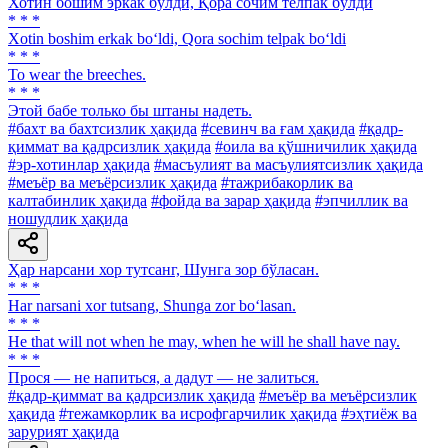
Хотин бошим эркак бўлди, Қора сочим телпак бўлди
* * *
Xotin boshim erkak bo‘ldi, Qora sochim telpak bo‘ldi
* * *
To wear the breeches.
* * *
Этой бабе только бы штаны надеть.
#бахт ва бахтсизлик ҳақида
#севинч ва ғам ҳақида
#қадр-
қиммат ва қадрсизлик ҳақида
#оила ва қўшничилик ҳақида
#эр-хотинлар ҳақида
#масъулият ва масъулиятсизлик ҳақида
#меъёр ва меъёрсизлик ҳақида
#тажрибакорлик ва
калтабинлик ҳақида
#фойда ва зарар ҳақида
#эпчиллик ва
ношудлик ҳақида
Ҳар нарсани хор тутсанг, Шунга зор бўласан.
* * *
Har narsani xor tutsang, Shunga zor bo‘lasan.
* * *
Не that will not when he may, when he will he shall have nay.
* * *
Прося — не напиться, а дадут — не залиться.
#қадр-қиммат ва қадрсизлик ҳақида
#меъёр ва меъёрсизлик
ҳақида
#тежамкорлик ва исрофгарчилик ҳақида
#эҳтиёж ва
зарурият ҳақида