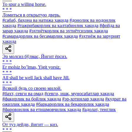
To spur a willing horse.
* * *
Ломиться в открытую дверь.
#сабаб, баҳона ва натижа ҳақида
#донолик ва нодонлик
ҳақида
#тажрибакорлик ва калтабинлик ҳақида
#фойда ва
зарар ҳақида
#эҳтиёткорлик ва эҳтиётсизлик ҳақида
#самарадорлик ва бесамарлик ҳақида
#эҳтиёж ва зарурият
ҳақида
Эр молсиз бўлмас, Йигит ёрсиз.
* * *
Er molsiz boʼlmas, Yigit yorsiz.
* * *
All shall be well Jack shall have Jill.
* * *
Всякий будь со своею милой.
#бахт, севги ва омад
#севги, ишқ, муносабатлар ҳақида
#фақирлик ва бойлик ҳақида
#эр-хотинлар ҳақида
#қудрат ва
ожизлик ҳақида
#барқарорлик ва беқарорлик ҳақида
#фаровонлик ва етишмовчилик ҳақида
#адолат, тенглик
От туз дейди, йигит — қиз.
* * *