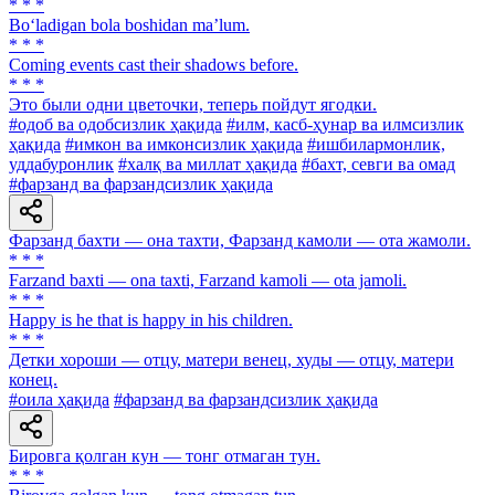
* * *
Bo‘ladigan bola boshidan ma’lum.
* * *
Coming events cast their shadows before.
* * *
Это были одни цветочки, теперь пойдут ягодки.
#одоб ва одобсизлик ҳақида
#илм, касб-ҳунар ва илмсизлик
ҳақида
#имкон ва имконсизлик ҳақида
#ишбилармонлик,
уддабуронлик
#халқ ва миллат ҳақида
#бахт, севги ва омад
#фарзанд ва фарзандсизлик ҳақида
Фарзанд бахти — она тахти, Фарзанд камоли — ота жамоли.
* * *
Farzand baxti — ona taxti, Farzand kamoli — ota jamoli.
* * *
Happy is he that is happy in his children.
* * *
Детки хороши — отцу, матери венец, худы — отцу, матери
конец.
#оила ҳақида
#фарзанд ва фарзандсизлик ҳақида
Бировга қолган кун — тонг отмаган тун.
* * *