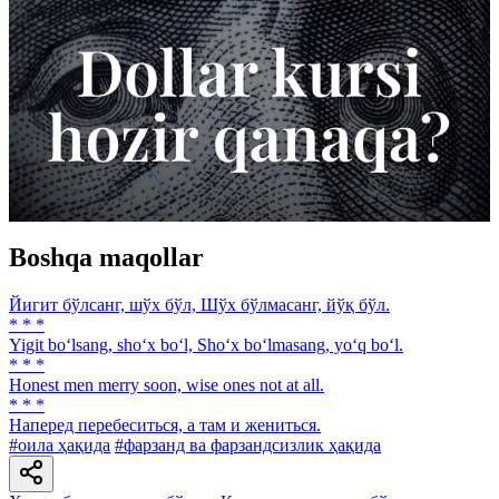
Boshqa maqollar
Йигит бўлсанг, шўх бўл, Шўх бўлмасанг, йўқ бўл.
* * *
Yigit bo‘lsang, sho‘x bo‘l, Sho‘x bo‘lmasang, yo‘q bo‘l.
* * *
Honest men merry soon, wise ones not at all.
* * *
Наперед перебеситься, а там и жениться.
#оила ҳақида
#фарзанд ва фарзандсизлик ҳақида