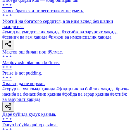
Birovga qolgan kun — tong otmagan tun.
* * *
3a все браться и ничего толком не уметь.
* * *
Убогий на богатого сердится, а за ним вслед без шапки
находится.
#умид ва умидсизлик ҳақида
#эҳтиёж ва зарурият ҳақида
#севинч ва ғам ҳақида
#имкон ва имконсизлик ҳақида
Мақтов ош билан нон бўлмас.
* * *
Maqtov osh bilan non bo‘lmas.
* * *
Praise is not pudding.
* * *
Хвалят, да не кормят.
#ғурур ва хушомад ҳақида
#фақирлик ва бойлик ҳақида
#ризқ-
насиба ва бенасиблик ҳақида
#фойда ва зарар ҳақида
#эҳтиёж
ва зарурият ҳақида
Дарё бўйида қудуқ қазима.
* * *
Daryo bo‘yida quduq qazima.
* * *