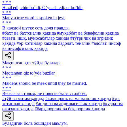
* * *
Hazil edi, chin boʼldi, Oʼynash edi, er boʼldi.
* * *
Many a true word is spoken in jest.
* * *
В каждой шутке есть доля правды.
#бахт ва бахтсизлик ҳақида
#муҳаббат ва бевафолик ҳақида
#севги, ишқ, муносабатлар ҳақида
#тўғрилик ва эгрилик
ҳақида
#эр-хотинлар ҳақида
#адолат, тенглик
#адолат, инсоф
ва инсофсизлик ҳақида
Мақтанган қиз тўйда бузилар.
* * *
Maqtangan qiz to‘yda buzilar.
* * *
Maidens should be meek untill they be married.
* * *
Весела за столом, не повыть бы за столбом.
#тўй ва мотам ҳақида
#камтарлик ва манманлик ҳақида
#эр-
хотинлар ҳақида
#андиша ва андишасизлик ҳақида
#қудрат ва
ожизлик ҳақида
#барқарорлик ва беқарорлик ҳақида
Бўладиган бола бошидан маълум.