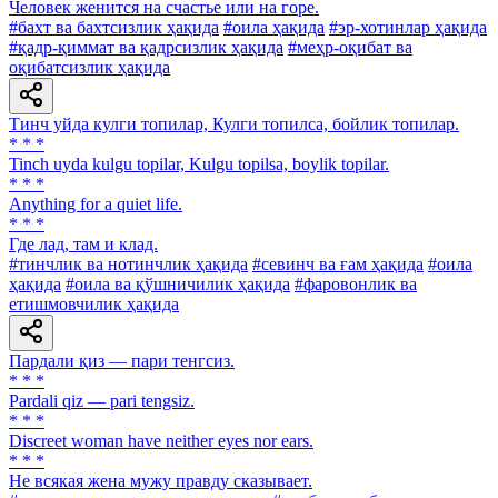
Человек женится на счастье или на горе.
#бахт ва бахтсизлик ҳақида
#оила ҳақида
#эр-хотинлар ҳақида
#қадр-қиммат ва қадрсизлик ҳақида
#меҳр-оқибат ва
оқибатсизлик ҳақида
Тинч уйда кулги топилар, Кулги топилса, бойлик топилар.
* * *
Tinch uyda kulgu topilar, Kulgu topilsa, boylik topilar.
* * *
Anything for a quiet life.
* * *
Где лад, там и клад.
#тинчлик ва нотинчлик ҳақида
#севинч ва ғам ҳақида
#оила
ҳақида
#оила ва қўшничилик ҳақида
#фаровонлик ва
етишмовчилик ҳақида
Пардали қиз — пари тенгсиз.
* * *
Pardali qiz — pari tengsiz.
* * *
Discreet woman have neither eyes nor ears.
* * *
He всякая жена мужу правду сказывает.