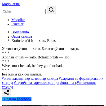
Maqollar.uz
Maqollar
Ruknlar
Bosh sahifa
Оила ҳақида
Xotinsiz o‘tish — xato, Bolasi
Хотинсиз ўтиш — хато, Боласиз ўтиш — жафо.
* * *
Xotinsiz o‘tish — xato, Bolasiz o‘tish — jafo.
* * *
Wives must be had, be they good or bad.
* * *
Без жены как без шапки.
#оила ҳақида
#эр-хотинлар ҳақида
#фарзанд ва фарзандсизлик
ҳақида
#эҳтиёж ва зарурият ҳақида
#оила ва қўшничилик
ҳақида
Telegram
Facebook