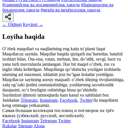
#самимийлик ва носамимийлик ҳақида
#барқарорлик ва
беқарорлик ҳақида
#меъёр ва меъёрсизлик ҳақида
← Oldingi
Keyingi →
Loyiha haqida
Oʼzbek maqollari va naqllarining eng katta toʼplami faqat
Maqollar.uz saytida. Maqollar haqida qiziqarli maʼlumotlar, batafsil
izohlari bilan. Ota-ona, vatan, mehnat, ilm, doʼstlik, sevgi, baxt va
yana turli mavzularda jamlangan. Har bir maqol oʼzbek, rus va
ingliz tilida keltirilgan. Maqollarga qoʼshimcha yozilgan izohlarda
ularning asl mazmuni, ishlatish joiz boʼlgan holatlar yoritilgan.
Maqollar.uz saytining asosiy maqsadi: oʼzbek tilining rivojlanishiga,
xalq ogʼzaki ijodini ommalashishiga, yoshlarning savodxonlik
darajasini, soʼz boyligini oshirishga hissa qoʼshishdir.
Saytimizni ijtimoiy tarmoqlarda ham kanal va sahifalari bor.
Jumladan
Telegram
,
Instagram
,
Facebook
,
Twitter
'da maqollarni
keng ommaga yetkazamiz.
Самая большая коллекция пословиц и поговорок на трёх
языках (узбекский, русский, английский).
Facebook
Instagram
Telegram
Twitter
Ruknlar
Sitemap
Aloqa