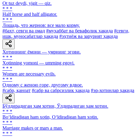
Ot tuz deydi, yigit — qiz.
* * *
Half horse and half alligator.
* * *
Лошадь, что жернов: все мало корму.
#бахт, севги ва омад
#муҳаббат ва бевафолик ҳақида
#севги,
ишқ, муносабатлар ҳақида
#эҳтиёж ва зарурият ҳақида
Хотиннинг ёмони — умрнинг эгови.
* * *
Xotinning yomoni — umrning egovi.
* * *
Women are necessary evils.
* * *
Одному с женою горе, другому вдвое.
#сабр, қаноат
#сабр ва сабрсизлик ҳақида
#эр-хотинлар ҳақида
Бўлдирадиган ҳам хотин, Ўлдирадиган ҳам хотин.
* * *
Bo‘ldiradigan ham xotin, O‘ldiradigan ham xotin.
* * *
Marriage makes or mars a man.
* * *