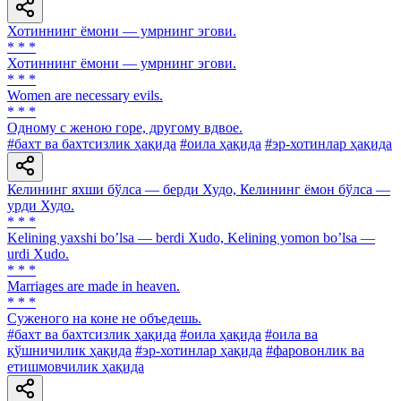
Хотиннинг ёмони — умрнинг эгови.
* * *
Хотиннинг ёмони — умрнинг эгови.
* * *
Women are necessary evils.
* * *
Одному с женою горе, другому вдвое.
#бахт ва бахтсизлик ҳақида
#оила ҳақида
#эр-хотинлар ҳақида
Келининг яхши бўлса — берди Худо, Келининг ёмон бўлса —
урди Худо.
* * *
Kelining yaxshi boʼlsa — berdi Xudo, Kelining yomon boʼlsa —
urdi Xudo.
* * *
Marriages are made in heaven.
* * *
Суженого на коне не объедешь.
#бахт ва бахтсизлик ҳақида
#оила ҳақида
#оила ва
қўшничилик ҳақида
#эр-хотинлар ҳақида
#фаровонлик ва
етишмовчилик ҳақида