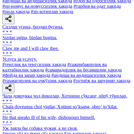
#андиша ва андишасизлик ҳақида
#одоб ва одобсизлик ҳақида
#ор-номус ва номуссизлик ҳақида
#тарбия ва одат ҳақида
#оила ҳақида
#эр-хотинлар ҳақида
Сиздан угина, биздан бугина.
* * *
Sizdan ugina, bizdan bugina.
* * *
Claw me and I will claw thee.
* * *
Услуга за услугу.
#тенглик ва тенгсизлик ҳақида
#тажрибакорлик ва
калтабинлик ҳақида
#самарадорлик ва бесамарлик ҳақида
#фойда ва зарар ҳақида
#андиша ва андишасизлик ҳақида
#таъмагирлик ва очкўзлик ҳақида
#эҳтиёж ва зарурият ҳақида
Чала довруққа чол йиқилар, Хотинни сўксанг, обрў тўкилар.
* * *
Chala dovruqqa chol yiqilar, Xotinni so‘ksang, obro‘ to‘kilar.
* * *
He that speaks ill of his wife, dishonours himself.
* * *
Уж лаяла бы собака чужая, а не своя.
#яхши сўз ва ёмон сўз ҳақида
#эр-хотинлар ҳақида