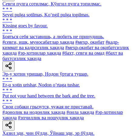
Севги пулга сотилмас, Кўнгил пулга топилмас.
* * *
Sevgi pulga sotilmas, Ko‘ngil pulga topilmas.
* * *
Kissing goes by favour.
* * *
Бояться себя заставишь, а любить не принудишь.
#севги, ишқ, муносабатлар ҳақида
#меҳр, оқибат
#қадр-
қиммат ва қадрсизлик ҳақида
#меҳр-оқибат ва оқибатсизлик
ҳақида
#эр-хотинлар ҳақида
#бахт, севги ва омад
#бахт ва
бахтсизлик ҳақида
Эр-у хотин уришар, Нодон ўртага тушар.
* * *
Er-u xotin urishar, Nodon oʼrtaga tushar.
* * *
Put not your hand between the bark and the tree.
* * *
Свои собаки грызутся, чужая не приставай.
#донолик ва нодонлик ҳақида
#оила ҳақида
#эр-хотинлар
ҳақида
#эпчиллик ва ношудлик ҳақида
Ҳазил эди, чин бўлди, Ўйнаш эди, эр бўлди.