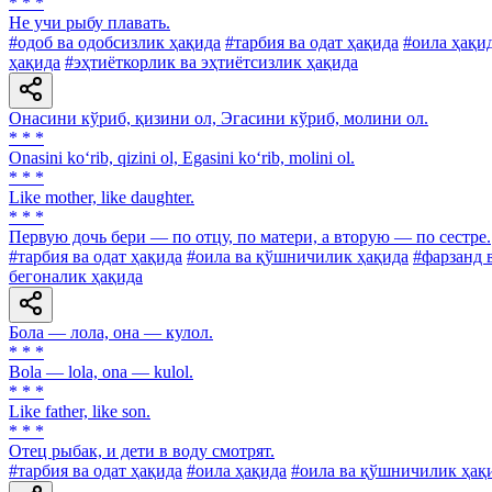
* * *
He учи рыбу плавать.
#одоб ва одобсизлик ҳақида
#тарбия ва одат ҳақида
#оила ҳақи
ҳақида
#эҳтиёткорлик ва эҳтиётсизлик ҳақида
Онасини кўриб, қизини ол, Эгасини кўриб, молини ол.
* * *
Onasini ko‘rib, qizini ol, Egasini ko‘rib, molini ol.
* * *
Like mother, like daughter.
* * *
Первую дочь бери — по отцу, по матери, а вторую — по сестре.
#тарбия ва одат ҳақида
#оила ва қўшничилик ҳақида
#фарзанд 
бегоналик ҳақида
Бола — лола, она — кулол.
* * *
Bola — lola, ona — kulol.
* * *
Like father, like son.
* * *
Отец рыбак, и дети в воду смотрят.
#тарбия ва одат ҳақида
#оила ҳақида
#оила ва қўшничилик ҳақ