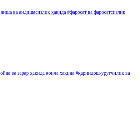
ндиша ва андишасизлик ҳақида
#фаросат ва фаросатсизлик
ойда ва зарар ҳақида
#оила ҳақида
#қариндош-уруғчилик ва