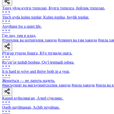
Тинч уйда кулги топилар, Кулги топилса, бойлик топилар.
* * *
Tinch uyda kulgu topilar, Kulgu topilsa, boylik topilar.
* * *
Anything for a quiet life.
* * *
Где лад, там и клад.
#тинчлик ва нотинчлик ҳақида
#севинч ва ғам ҳақида
#оила ҳа
Рўзғор тушди бошга, Қўл тегмади ошга.
* * *
Roʼzgʼor tushdi boshga, Qoʼl tegmadi oshga.
* * *
It is hard to wive and thrive both in a year.
* * *
Жениться — не лапоть надеть.
#масъулият ва масъулиятсизлик ҳақида
#оила ҳақида
#оила ва 
Қариб қуйилмаган, Ачиб суюлмас.
* * *
Qarib quyilmagan, Achib suyulmas.
* * *