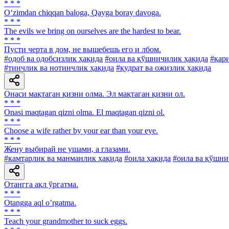
* * *
O‘zimdan chiqqan baloga, Qayga boray davoga.
* * *
The evils we bring on ourselves are the hardest to bear.
* * *
Пусти черта в дом, не вышебешь его и лбом.
#одоб ва одобсизлик ҳақида
#оила ва қўшничилик ҳақида
#қар
#тинчлик ва нотинчлик ҳақида
#қудрат ва ожизлик ҳақида
Онаси мақтаган қизни олма. Эл мақтаган қизни ол.
* * *
Onasi maqtagan qizni olma. El maqtagan qizni ol.
* * *
Choose a wife rather by your ear than your eye.
* * *
Жену выбирай не ушами, а глазами.
#камтарлик ва манманлик ҳақида
#оила ҳақида
#оила ва қўшни
Отангга ақл ўргатма.
* * *
Otangga aql oʼrgatma.
* * *
Teach your grandmother to suck eggs.