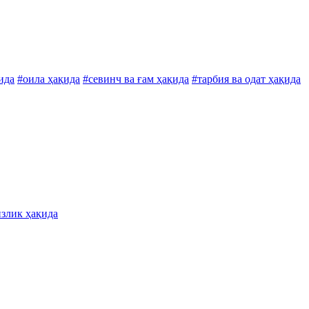
ида
#оила ҳақида
#севинч ва ғам ҳақида
#тарбия ва одат ҳақида
излик ҳақида