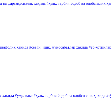
д ва фарзандсизлик ҳақида
#хулқ, тарбия
#одоб ва одобсизлик ҳа
бевафолик ҳақида
#севги, ишқ, муносабатлар ҳақида
#эр-хотинлар
к ҳақида
#умр, вақт
#хулқ, тарбия
#одоб ва одобсизлик ҳақида
#т