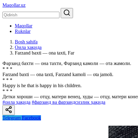
Maqollar.uz
Maqollar
Ruknlar
Bosh sahifa
Оила ҳақида
Farzand baxti — ona taxti, Far
Фарзанд бахти — она тахти, Фарзанд камоли — ота жамоли.
* * *
Farzand baxti — ona taxti, Farzand kamoli — ota jamoli.
* * *
Happy is he that is happy in his children.
* * *
Детки хороши — отцу, матери венец, худы — отцу, матери коне
#оила ҳақида
#фарзанд ва фарзандсизлик ҳақида
Telegram
Facebook