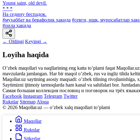
Young saint, old devil.
* * *
Ha седину беспадок.
#муҳаббат ва бевафолик ҳақида
#севги, ишқ, муносабатлар ҳақ
#оила ҳақида
← Oldingi
Keyingi →
Loyiha haqida
Oʼzbek maqollari va naqllarining eng katta toʼplami faqat Maqollar.uz s
mavzularda jamlangan. Har bir maqol oʼzbek, rus va ingliz tilida kelti
Maqollar.uz saytining asosiy maqsadi: oʼzbek tilining rivojlanishiga, 
Saytimizni ijtimoiy tarmoqlarda ham kanal va sahifalari bor. Jumlada
Самая большая коллекция пословиц и поговорок на трёх языках
Facebook
Instagram
Telegram
Twitter
Ruknlar
Sitemap
Aloqa
© 2026 Maqollar.uz — oʼzbek xalq maqollari toʼplami
Maqollar
Ruknlar
Stikerlar