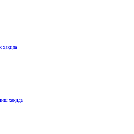
к ҳақида
ниш ҳақида