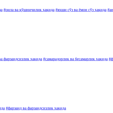
да
#оила ва қўшничилик ҳақида
#яхши сўз ва ёмон сўз ҳақида
#а
ва фарзандсизлик ҳақида
#самарадорлик ва бесамарлик ҳақида
#ф
ида
#фарзанд ва фарзандсизлик ҳақида