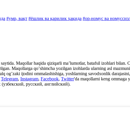
ида
#умр, вақт
#ёшлик ва қарилик ҳақида
#ор-номус ва номуссиз
aytida. Maqollar haqida qiziqarli maʼlumotlar, batafsil izohlari bilan. Ot
rilgan. Maqollarga qoʼshimcha yozilgan izohlarda ularning asl mazmuni, i
xalq ogʼzaki ijodini ommalashishiga, yoshlarning savodxonlik darajasini, 
n
Telegram
,
Instagram
,
Facebook
,
Twitter
'da maqollarni keng ommaga y
 (узбекский, русский, английский).