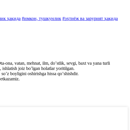
лик ҳақида
#имкон, тушкунлик
#эҳтиёж ва зарурият ҳақида
a-ona, vatan, mehnat, ilm, doʼstlik, sevgi, baxt va yana turli
shlatish joiz boʼlgan holatlar yoritilgan.
soʼz boyligini oshirishga hissa qoʼshishdir.
etkazamiz.