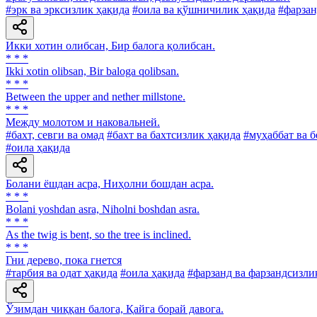
#эрк ва эрксизлик ҳақида
#оила ва қўшничилик ҳақида
#фарзан
Икки хотин олибсан, Бир балога қолибсан.
* * *
Ikki xotin olibsan, Bir baloga qolibsan.
* * *
Between the upper and nether millstone.
* * *
Между молотом и наковальней.
#бахт, севги ва омад
#бахт ва бахтсизлик ҳақида
#муҳаббат ва 
#оила ҳақида
Болани ёшдан асра, Ниҳолни бошдан асра.
* * *
Bolani yoshdan asra, Niholni boshdan asra.
* * *
As the twig is bent, so the tree is inclined.
* * *
Гни дерево, пока гнется
#тарбия ва одат ҳақида
#оила ҳақида
#фарзанд ва фарзандсизли
Ўзимдан чиққан балога, Қайга борай давога.