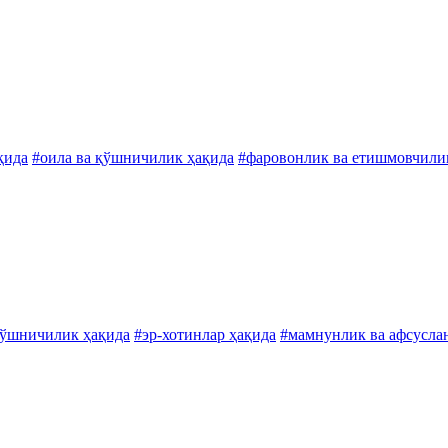
қида
#оила ва қўшничилик ҳақида
#фаровонлик ва етишмовчили
қўшничилик ҳақида
#эр-хотинлар ҳақида
#мамнунлик ва афсусла