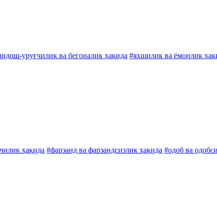
индош-уруғчилик ва бегоналик ҳақида
#яхшилик ва ёмонлик ҳақ
чилик ҳақида
#фарзанд ва фарзандсизлик ҳақида
#одоб ва одобс