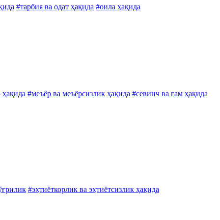
қида
#тарбия ва одат ҳақида
#оила ҳақида
 ҳақида
#меъёр ва меъёрсизлик ҳақида
#севинч ва ғам ҳақида
ўғрилик
#эҳтиёткорлик ва эҳтиётсизлик ҳақида