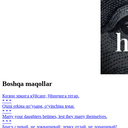
Boshqa maqollar
Қизни эркига қўйсанг, ўйинчига тегар.
* * *
Qizni erkiga qo‘ysang, o‘yinchiga tegar.
* * *
Marry your daughters betimes, lest they marry themselves.
* * *
Брагу сливай, не доквашивай; девку отдай, не доращивай!