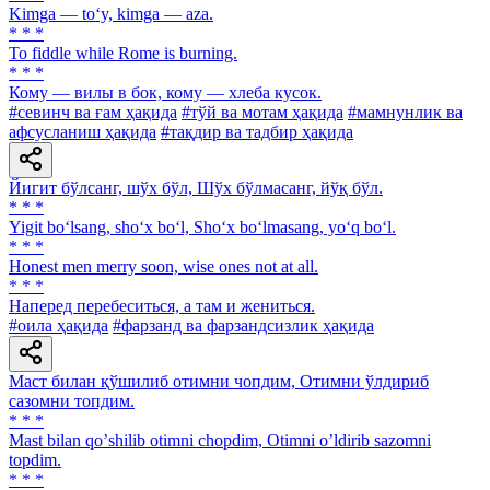
Kimga — to‘y, kimga — aza.
* * *
To fiddle while Rome is burning.
* * *
Кому — вилы в бок, кому — хлеба кусок.
#севинч ва ғам ҳақида
#тўй ва мотам ҳақида
#мамнунлик ва
афсусланиш ҳақида
#тақдир ва тадбир ҳақида
Йигит бўлсанг, шўх бўл, Шўх бўлмасанг, йўқ бўл.
* * *
Yigit bo‘lsang, sho‘x bo‘l, Sho‘x bo‘lmasang, yo‘q bo‘l.
* * *
Honest men merry soon, wise ones not at all.
* * *
Наперед перебеситься, а там и жениться.
#оила ҳақида
#фарзанд ва фарзандсизлик ҳақида
Маст билан қўшилиб отимни чопдим, Отимни ўлдириб
сазомни топдим.
* * *
Mast bilan qoʼshilib otimni chopdim, Otimni oʼldirib sazomni
topdim.
* * *