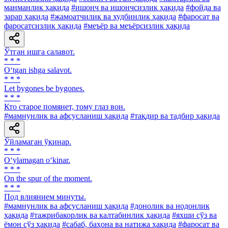
манманлик ҳақида
#ишонч ва ишончсизлик ҳақида
#фойда ва
зарар ҳақида
#жамоатчилик ва худбинлик ҳақида
#фаросат ва
фаросатсизлик ҳақида
#меъёр ва меъёрсизлик ҳақида
Ўтган ишга салавот.
* * *
O‘tgan ishga salavot.
* * *
Let bygones be bygones.
* * *
Кто старое помянет, тому глаз вон.
#мамнунлик ва афсусланиш ҳақида
#тақдир ва тадбир ҳақида
Ўйламаган ўкинар.
* * *
O‘ylamagan o‘kinar.
* * *
On the spur of the moment.
* * *
Под влиянием минуты.
#мамнунлик ва афсусланиш ҳақида
#донолик ва нодонлик
ҳақида
#тажрибакорлик ва калтабинлик ҳақида
#яхши сўз ва
ёмон сўз ҳақида
#сабаб, баҳона ва натижа ҳақида
#фаросат ва