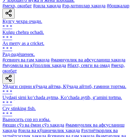
У хорошего мужа и жена хорошая.
#меҳр, оқибат
#оила ҳақида
#эр-хотинлар ҳақида
#бошқалар
Кулгу чеҳра очади.
* * *
Kulgu chehra ochadi.
* * *
As merry as a cricket.
* * *
Рад-радёшенек.
#севинч ва ғам ҳақида
#мамнунлик ва афсусланиш ҳақида
#муомила ва қўполлик ҳақида
#бахт, севги ва омад
#меҳр,
оқибат
Уйдаги сирни кўчада айтма, Кўчада айтиб, ғамини тортма.
* * *
Uydagi sirni ko‘chada aytma, Ko‘chada aytib, g‘amini tortma.
* * *
Cry stinking fish.
* * *
Выносить cop из избы.
#яхши сўз ва ёмон сўз ҳақида
#мамнунлик ва афсусланиш
ҳақида
#оила ва қўшничилик ҳақида
#эҳтиёткорлик ва
эҳтиётсизлик ҳақида
#севинч ва ғам ҳақида
#камтарлик ва