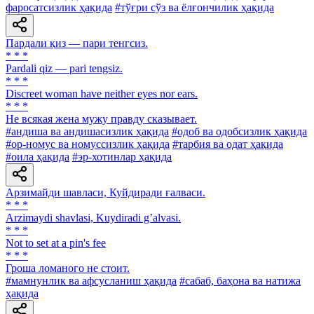
фаросатсизлик ҳақида
#тўғри сўз ва ёлғончилик ҳақида
Пардали қиз — пари тенгсиз.
* * *
Pardali qiz — pari tengsiz.
* * *
Discreet woman have neither eyes nor ears.
* * *
He всякая жена мужу правду сказывает.
#андиша ва андишасизлик ҳақида
#одоб ва одобсизлик ҳақида
#ор-номус ва номуссизлик ҳақида
#тарбия ва одат ҳақида
#оила ҳақида
#эр-хотинлар ҳақида
Арзимайди шавласи, Куйдиради ғалваси.
* * *
Аrzimaydi shavlasi, Kuydiradi gʼalvasi.
* * *
Not to set at a pin's fee
* * *
Гроша ломаного не стоит.
#мамнунлик ва афсусланиш ҳақида
#сабаб, баҳона ва натижа
ҳақида