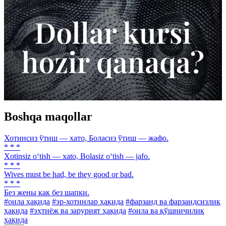
Boshqa maqollar
Хотинсиз ўтиш — хато, Боласиз ўтиш — жафо.
* * *
Xotinsiz o‘tish — xato, Bolasiz o‘tish — jafo.
* * *
Wives must be had, be they good or bad.
* * *
Без жены как без шапки.
#оила ҳақида
#эр-хотинлар ҳақида
#фарзанд ва фарзандсизлик
ҳақида
#эҳтиёж ва зарурият ҳақида
#оила ва қўшничилик
ҳақида