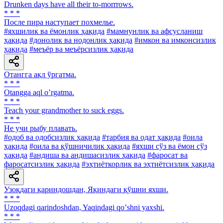
Drunken days have all their to-morrrows.
* * *
После пира наступает похмелье.
#яхшилик ва ёмонлик ҳақида
#мамнунлик ва афсусланиш
ҳақида
#донолик ва нодонлик ҳақида
#имкон ва имконсизлик
ҳақида
#меъёр ва меъёрсизлик ҳақида
Отангга ақл ўргатма.
* * *
Otangga aql oʼrgatma.
* * *
Teach your grandmother to suck eggs.
* * *
He учи рыбу плавать.
#одоб ва одобсизлик ҳақида
#тарбия ва одат ҳақида
#оила
ҳақида
#оила ва қўшничилик ҳақида
#яхши сўз ва ёмон сўз
ҳақида
#андиша ва андишасизлик ҳақида
#фаросат ва
фаросатсизлик ҳақида
#эҳтиёткорлик ва эҳтиётсизлик ҳақида
Узоқдаги қариндошдан, Яқиндаги қўшни яхши.
* * *
Uzoqdagi qarindoshdan, Yaqindagi qoʼshni yaxshi.
* * *