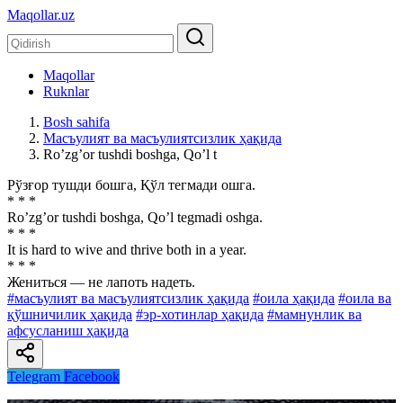
Maqollar.uz
Maqollar
Ruknlar
Bosh sahifa
Масъулият ва масъулиятсизлик ҳақида
Roʼzgʼor tushdi boshga, Qoʼl t
Рўзғор тушди бошга, Қўл тегмади ошга.
* * *
Roʼzgʼor tushdi boshga, Qoʼl tegmadi oshga.
* * *
It is hard to wive and thrive both in a year.
* * *
Жениться — не лапоть надеть.
#масъулият ва масъулиятсизлик ҳақида
#оила ҳақида
#оила ва
қўшничилик ҳақида
#эр-хотинлар ҳақида
#мамнунлик ва
афсусланиш ҳақида
Telegram
Facebook