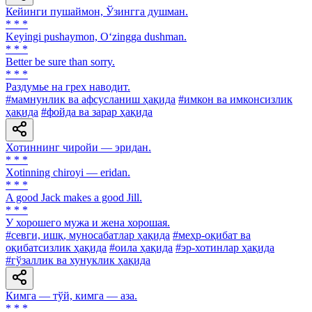
Кейинги пушаймон, Ўзингга душман.
* * *
Keyingi pushaymon, O‘zingga dushman.
* * *
Better be sure than sorry.
* * *
Раздумье на грех наводит.
#мамнунлик ва афсусланиш ҳақида
#имкон ва имконсизлик
ҳақида
#фойда ва зарар ҳақида
Хотиннинг чиройи — эридан.
* * *
Xotinning chiroyi — eridan.
* * *
A good Jack makes a good Jill.
* * *
У хорошего мужа и жена хорошая.
#севги, ишқ, муносабатлар ҳақида
#меҳр-оқибат ва
оқибатсизлик ҳақида
#оила ҳақида
#эр-хотинлар ҳақида
#гўзаллик ва хунуклик ҳақида
Кимга — тўй, кимга — аза.
* * *