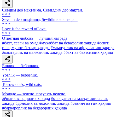
Севдим деб мақтанма, Севилдим деб мақтан.
* * *
Sevdim deb maqtanma, Sevildim deb maqtan.
* * *
Love is the reward of love.
* * *
Ответная любовь — лучшая награда.
#бахт, севги ва омад
#муҳаббат ва бевафолик ҳақида
#севги,
ишқ, муносабатлар ҳақида
#мамнунлик ва афсусланиш ҳақида
#камтарлик ва манманлик ҳақида
#бахт ва бахтсизлик ҳақида
Ёшлик — бебошлик.
* * *
Yoshlik — beboshlik.
* * *
То sow one's, wild oats.
* * *
Молодо — зелено, погулять велено.
#ёшлик ва қарилик ҳақида
#масъулият ва масъулиятсизлик
ҳақида
#донолик ва нодонлик ҳақида
#севинч ва ғам ҳақида
#барқарорлик ва беқарорлик ҳақида