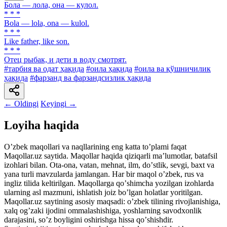
Бола — лола, она — кулол.
* * *
Bola — lola, ona — kulol.
* * *
Like father, like son.
* * *
Отец рыбак, и дети в воду смотрят.
#тарбия ва одат ҳақида
#оила ҳақида
#оила ва қўшничилик
ҳақида
#фарзанд ва фарзандсизлик ҳақида
← Oldingi
Keyingi →
Loyiha haqida
Oʼzbek maqollari va naqllarining eng katta toʼplami faqat
Maqollar.uz saytida. Maqollar haqida qiziqarli maʼlumotlar, batafsil
izohlari bilan. Ota-ona, vatan, mehnat, ilm, doʼstlik, sevgi, baxt va
yana turli mavzularda jamlangan. Har bir maqol oʼzbek, rus va
ingliz tilida keltirilgan. Maqollarga qoʼshimcha yozilgan izohlarda
ularning asl mazmuni, ishlatish joiz boʼlgan holatlar yoritilgan.
Maqollar.uz saytining asosiy maqsadi: oʼzbek tilining rivojlanishiga,
xalq ogʼzaki ijodini ommalashishiga, yoshlarning savodxonlik
darajasini, soʼz boyligini oshirishga hissa qoʼshishdir.