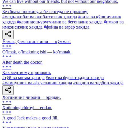
We can live without our friends, but not without our neighbours.
* * *
Без брата проживу, а без соседа не проживу.
#меҳр-оқибат ва оқибатсизлик ҳақида
#оила ва қўшничилик
ҳақида
#қариндош-уруғчилик ва бегоналик ҳақида
#имкон ва
имконсизлик ҳақида
#фойда ва зарар ҳақида
Ўлмак, ўлмакнинг иши — кўммак.
* * *
Oʼlmak, oʼlmakning ishi — koʼmmak.
* * *
After death the doctor.
* * *
Как мертвому припарки.
#тўй ва мотам ҳақида
#вақт ва фурсат қадри ҳақида
#мамнунлик ва афсусланиш ҳақида
#тақдир ва тадбир ҳақида
Хотиннинг чиройи— эридан.
* * *
Xotinning chiroyi— eridan.
* * *
A good Jack makes a good Jill.
* * *