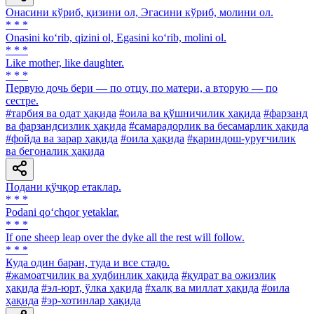
Онасини кўриб, қизини ол, Эгасини кўриб, молини ол.
* * *
Onasini ko‘rib, qizini ol, Egasini ko‘rib, molini ol.
* * *
Like mother, like daughter.
* * *
Первую дочь бери — по отцу, по матери, а вторую — по
сестре.
#тарбия ва одат ҳақида
#оила ва қўшничилик ҳақида
#фарзанд
ва фарзандсизлик ҳақида
#самарадорлик ва бесамарлик ҳақида
#фойда ва зарар ҳақида
#оила ҳақида
#қариндош-уруғчилик
ва бегоналик ҳақида
Подани қўчқор етаклар.
* * *
Podani qo‘chqor yetaklar.
* * *
If one sheep leap over the dyke all the rest will follow.
* * *
Куда один баран, туда и все стадо.
#жамоатчилик ва худбинлик ҳақида
#қудрат ва ожизлик
ҳақида
#эл-юрт, ўлка ҳақида
#халқ ва миллат ҳақида
#оила
ҳақида
#эр-хотинлар ҳақида