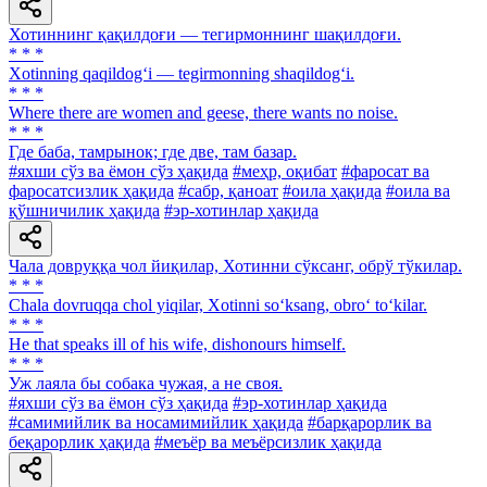
Хотиннинг қақилдоғи — тегирмоннинг шақилдоғи.
* * *
Xotinning qaqildog‘i — tegirmonning shaqildog‘i.
* * *
Where there are women and geese, there wants no noise.
* * *
Где баба, тамрынок; где две, там базар.
#яхши сўз ва ёмон сўз ҳақида
#меҳр, оқибат
#фаросат ва
фаросатсизлик ҳақида
#сабр, қаноат
#оила ҳақида
#оила ва
қўшничилик ҳақида
#эр-хотинлар ҳақида
Чала довруққа чол йиқилар, Хотинни сўксанг, обрў тўкилар.
* * *
Chala dovruqqa chol yiqilar, Xotinni so‘ksang, obro‘ to‘kilar.
* * *
He that speaks ill of his wife, dishonours himself.
* * *
Уж лаяла бы собака чужая, а не своя.
#яхши сўз ва ёмон сўз ҳақида
#эр-хотинлар ҳақида
#самимийлик ва носамимийлик ҳақида
#барқарорлик ва
беқарорлик ҳақида
#меъёр ва меъёрсизлик ҳақида