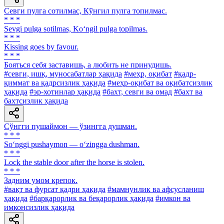
Севги пулга сотилмас, Кўнгил пулга топилмас.
* * *
Sevgi pulga sotilmas, Ko‘ngil pulga topilmas.
* * *
Kissing goes by favour.
* * *
Бояться себя заставишь, а любить не принудишь.
#севги, ишқ, муносабатлар ҳақида
#меҳр, оқибат
#қадр-
қиммат ва қадрсизлик ҳақида
#меҳр-оқибат ва оқибатсизлик
ҳақида
#эр-хотинлар ҳақида
#бахт, севги ва омад
#бахт ва
бахтсизлик ҳақида
Сўнгги пушаймон — ўзингга душман.
* * *
So‘nggi pushaymon — o‘zingga dushman.
* * *
Lock the stable door after the horse is stolen.
* * *
Задним умом крепок.
#вақт ва фурсат қадри ҳақида
#мамнунлик ва афсусланиш
ҳақида
#барқарорлик ва беқарорлик ҳақида
#имкон ва
имконсизлик ҳақида