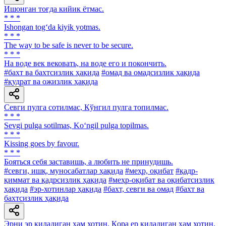
Ишонган тоғда кийик ётмас.
* * *
Ishongan tog‘da kiyik yotmas.
* * *
The way to be safe is never to be secure.
* * *
Ha воде век вековать, на воде его и покончить.
#бахт ва бахтсизлик ҳақида
#омад ва омадсизлик ҳақида
#қудрат ва ожизлик ҳақида
Севги пулга сотилмас, Кўнгил пулга топилмас.
* * *
Sevgi pulga sotilmas, Ko‘ngil pulga topilmas.
* * *
Kissing goes by favour.
* * *
Бояться себя заставишь, а любить не принудишь.
#севги, ишқ, муносабатлар ҳақида
#меҳр, оқибат
#қадр-
қиммат ва қадрсизлик ҳақида
#меҳр-оқибат ва оқибатсизлик
ҳақида
#эр-хотинлар ҳақида
#бахт, севги ва омад
#бахт ва
бахтсизлик ҳақида
Эрни эр қиладиган ҳам хотин, Қора ер қиладиган ҳам хотин.