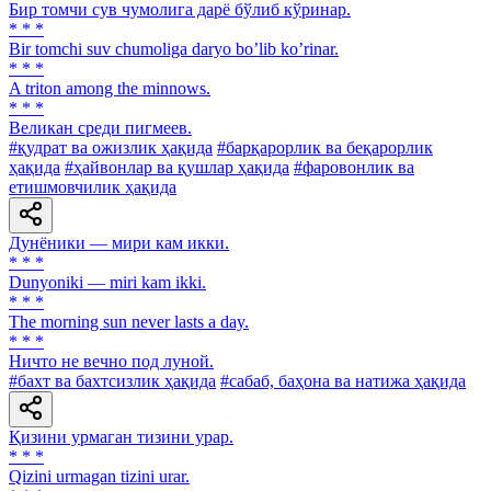
Бир томчи сув чумолига дарё бўлиб кўринар.
* * *
Bir tomchi suv chumoliga daryo boʼlib koʼrinar.
* * *
A triton among the minnows.
* * *
Великан среди пигмеев.
#қудрат ва ожизлик ҳақида
#барқарорлик ва беқарорлик
ҳақида
#ҳайвонлар ва қушлар ҳақида
#фаровонлик ва
етишмовчилик ҳақида
Дунёники — мири кам икки.
* * *
Dunyoniki — miri kam ikki.
* * *
The morning sun never lasts a day.
* * *
Ничто не вечно под луной.
#бахт ва бахтсизлик ҳақида
#сабаб, баҳона ва натижа ҳақида
Қизини урмаган тизини урар.
* * *
Qizini urmagan tizini urar.