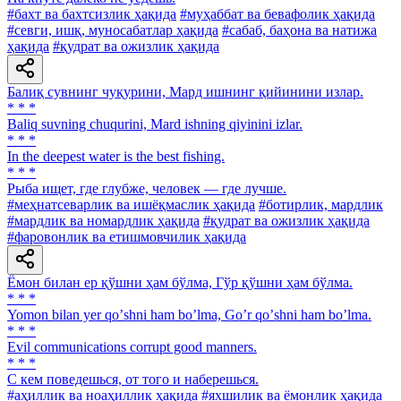
#бахт ва бахтсизлик ҳақида
#муҳаббат ва бевафолик ҳақида
#севги, ишқ, муносабатлар ҳақида
#сабаб, баҳона ва натижа
ҳақида
#қудрат ва ожизлик ҳақида
Балиқ сувнинг чуқурини, Мард ишнинг қийинини излар.
* * *
Baliq suvning chuqurini, Mard ishning qiyinini izlar.
* * *
In the deepest water is the best fishing.
* * *
Рыба ищет, где глубже, человек — где лучше.
#меҳнатсеварлик ва ишёқмаслик ҳақида
#ботирлик, мардлик
#мардлик ва номардлик ҳақида
#қудрат ва ожизлик ҳақида
#фаровонлик ва етишмовчилик ҳақида
Ёмон билан ер қўшни ҳам бўлма, Гўр қўшни ҳам бўлма.
* * *
Yomon bilan yer qoʼshni ham boʼlma, Goʼr qoʼshni ham boʼlma.
* * *
Evil communications corrupt good manners.
* * *
С кем поведешься, от того и наберешься.
#аҳиллик ва ноаҳиллик ҳақида
#яхшилик ва ёмонлик ҳақида