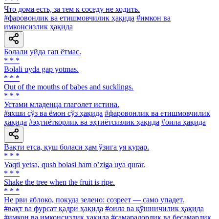
* * *
Что дома есть, за тем к соседу не ходить.
#фаровонлик ва етишмовчилик ҳақида
#имкон ва
имконсизлик ҳақида
Болали уйда гап ётмас.
* * *
Bolali uyda gap yotmas.
* * *
Out of the mouths of babes and sucklings.
* * *
Устами младенца глаголет истина.
#яхши сўз ва ёмон сўз ҳақида
#фаровонлик ва етишмовчилик
ҳақида
#эҳтиёткорлик ва эҳтиётсизлик ҳақида
#оила ҳақида
Вақти етса, қуш боласи ҳам ўзига уя қурар.
* * *
Vaqti yetsa, qush bolasi ham oʼziga uya qurar.
* * *
Shake the tree when the fruit is ripe.
* * *
He рви яблоко, покуда зелено: созреет — само упадет.
#вақт ва фурсат қадри ҳақида
#оила ва қўшничилик ҳақида
#имкон ва имконсизлик ҳақида
#самарадорлик ва бесамарлик