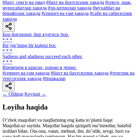
#бахт, севги ва омад
#бахт ва бахтсизлик ҳақида
#севги, ишқ,
муносабатлар ҳақида
#эр-хотинлар ҳақида
#муҳаббат ва
бевафолик ҳақида
#севинч ва ғам ҳақида
#сабр ва сабрсизлик
ҳақида
Бир йиғининг бир кулгиси бор.
* * *
Bir yigʼining bir kulgisi bor.
* * *
Sadness and gladness succeed each other.
* * *
Временем в красне, порою в черне.
#севинч ва ғам ҳақида
#бахт ва бахтсизлик ҳақида
#тенглик ва
тенгсизлик ҳақида
#бошқалар
← Oldingi
Keyingi →
Loyiha haqida
Oʼzbek maqollari va naqllarining eng katta toʼplami faqat
Maqollar.uz saytida. Maqollar haqida qiziqarli maʼlumotlar, batafsil
izohlari bilan. Ota-ona, vatan, mehnat, ilm, doʼstlik, sevgi, baxt va
yana turli mavzularda jamlangan. Har bir maqol oʼzbek, rus va