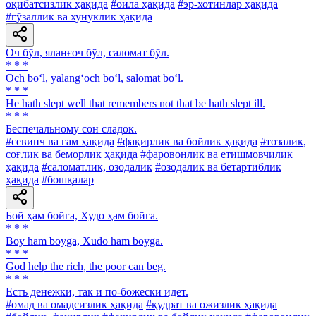
оқибатсизлик ҳақида
#оила ҳақида
#эр-хотинлар ҳақида
#гўзаллик ва хунуклик ҳақида
Оч бўл, яланғоч бўл, саломат бўл.
* * *
Och bo‘l, yalang‘och bo‘l, salomat bo‘l.
* * *
He hath slept well that remembers not that be hath slept ill.
* * *
Беспечальному сон сладок.
#севинч ва ғам ҳақида
#фақирлик ва бойлик ҳақида
#тозалик,
соғлик ва беморлик ҳақида
#фаровонлик ва етишмовчилик
ҳақида
#саломатлик, озодалик
#озодалик ва бетартиблик
ҳақида
#бошқалар
Бой ҳам бойга, Худо ҳам бойга.
* * *
Boy ham boyga, Xudo ham boyga.
* * *
God help the rich, the poor can beg.
* * *
Есть денежки, так и по-божески идет.
#омад ва омадсизлик ҳақида
#қудрат ва ожизлик ҳақида