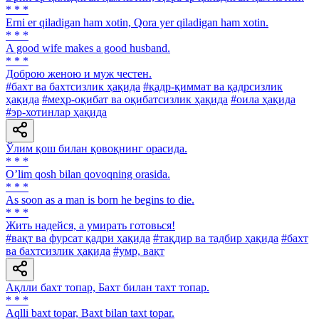
* * *
Erni er qiladigan ham xotin, Qora yer qiladigan ham xotin.
* * *
A good wife makes a good husband.
* * *
Доброю женою и муж честен.
#бахт ва бахтсизлик ҳақида
#қадр-қиммат ва қадрсизлик
ҳақида
#меҳр-оқибат ва оқибатсизлик ҳақида
#оила ҳақида
#эр-хотинлар ҳақида
Ўлим қош билан қовоқнинг орасида.
* * *
Oʼlim qosh bilan qovoqning orasida.
* * *
As soon as a man is born he begins to die.
* * *
Жить надейся, а умирать готовься!
#вақт ва фурсат қадри ҳақида
#тақдир ва тадбир ҳақида
#бахт
ва бахтсизлик ҳақида
#умр, вақт
Ақлли бахт топар, Бахт билан тахт топар.
* * *
Аqlli baxt topar, Baxt bilan taxt topar.