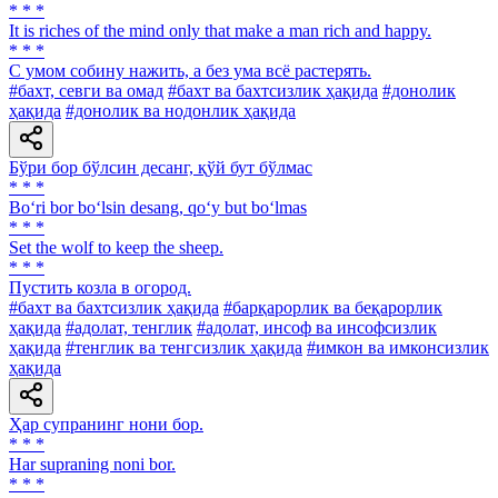
* * *
It is riches of the mind only that make a man rich and happy.
* * *
С умом собину нажить, а без ума всё растерять.
#бахт, севги ва омад
#бахт ва бахтсизлик ҳақида
#донолик
ҳақида
#донолик ва нодонлик ҳақида
Бўри бор бўлсин десанг, қўй бут бўлмас
* * *
Bo‘ri bor bo‘lsin desang, qo‘y but bo‘lmas
* * *
Set the wolf to keep the sheep.
* * *
Пустить козла в огород.
#бахт ва бахтсизлик ҳақида
#барқарорлик ва беқарорлик
ҳақида
#адолат, тенглик
#адолат, инсоф ва инсофсизлик
ҳақида
#тенглик ва тенгсизлик ҳақида
#имкон ва имконсизлик
ҳақида
Ҳар супранинг нони бор.
* * *
Har supraning noni bor.
* * *