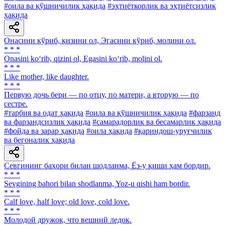
#оила ва қўшничилик ҳақида
#эҳтиёткорлик ва эҳтиётсизлик
ҳақида
Онасини кўриб, қизини ол, Эгасини кўриб, молини ол.
* * *
Onasini ko‘rib, qizini ol, Egasini ko‘rib, molini ol.
* * *
Like mother, like daughter.
* * *
Первую дочь бери — по отцу, по матери, а вторую — по
сестре.
#тарбия ва одат ҳақида
#оила ва қўшничилик ҳақида
#фарзанд
ва фарзандсизлик ҳақида
#самарадорлик ва бесамарлик ҳақида
#фойда ва зарар ҳақида
#оила ҳақида
#қариндош-уруғчилик
ва бегоналик ҳақида
Севгининг баҳори билан шодланма, Ёз-у қиши ҳам бордир.
* * *
Sevgining bahori bilan shodlanma, Yoz-u qishi ham bordir.
* * *
Calf love, half love; old love, cold love.
* * *
Молодой дружок, что вешний ледок.