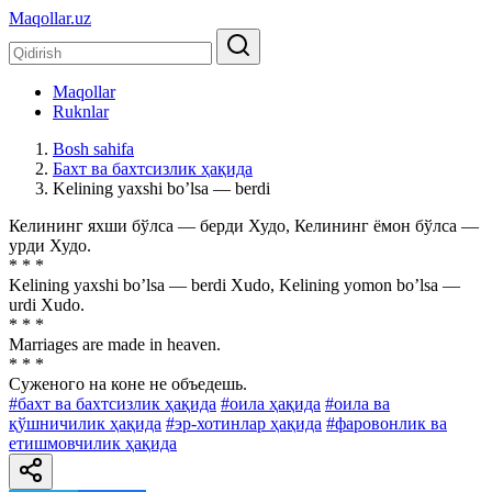
Maqollar.uz
Maqollar
Ruknlar
Bosh sahifa
Бахт ва бахтсизлик ҳақида
Kelining yaxshi boʼlsa — berdi
Келининг яхши бўлса — берди Худо, Келининг ёмон бўлса —
урди Худо.
* * *
Kelining yaxshi boʼlsa — berdi Xudo, Kelining yomon boʼlsa —
urdi Xudo.
* * *
Marriages are made in heaven.
* * *
Суженого на коне не объедешь.
#бахт ва бахтсизлик ҳақида
#оила ҳақида
#оила ва
қўшничилик ҳақида
#эр-хотинлар ҳақида
#фаровонлик ва
етишмовчилик ҳақида