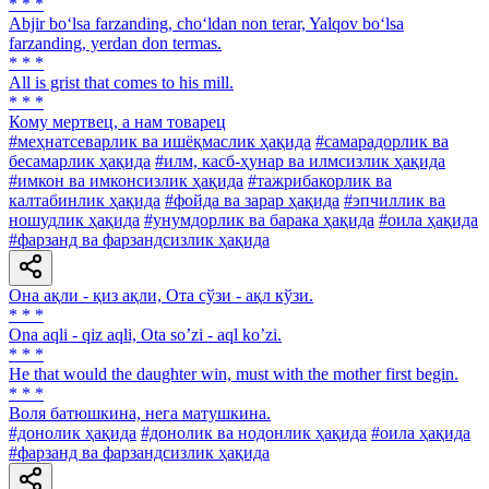
* * *
Abjir bo‘lsa farzanding, cho‘ldan non terar, Yalqov bo‘lsa
farzanding, yerdan don termas.
* * *
All is grist that comes to his mill.
* * *
Кому мертвец, а нам товарец
#меҳнатсеварлик ва ишёқмаслик ҳақида
#самарадорлик ва
бесамарлик ҳақида
#илм, касб-ҳунар ва илмсизлик ҳақида
#имкон ва имконсизлик ҳақида
#тажрибакорлик ва
калтабинлик ҳақида
#фойда ва зарар ҳақида
#эпчиллик ва
ношудлик ҳақида
#унумдорлик ва барака ҳақида
#оила ҳақида
#фарзанд ва фарзандсизлик ҳақида
Она ақли - қиз ақли, Ота сўзи - ақл кўзи.
* * *
Ona aqli - qiz aqli, Ota soʼzi - aql koʼzi.
* * *
Не that would the daughter win, must with the mother first begin.
* * *
Воля батюшкина, нега матушкина.
#донолик ҳақида
#донолик ва нодонлик ҳақида
#оила ҳақида
#фарзанд ва фарзандсизлик ҳақида