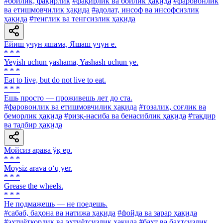
#бойлик, фақирлик
#фақирлик ва бойлик ҳақида
#фаровонлик
ва етишмовчилик ҳақида
#адолат, инсоф ва инсофсизлик
ҳақида
#тенглик ва тенгсизлик ҳақида
Ейиш учун яшама, Яшаш учун е.
* * *
Yeyish uchun yashama, Yashash uchun ye.
* * *
Eat to live, but do not live to eat.
* * *
Ешь просто — проживешь лет до ста.
#фаровонлик ва етишмовчилик ҳақида
#тозалик, соғлик ва
беморлик ҳақида
#ризқ-насиба ва бенасиблик ҳақида
#тақдир
ва тадбир ҳақида
Мойсиз арава ўқ ер.
* * *
Moysiz arava o‘q yer.
* * *
Grease the wheels.
* * *
He подмажешь — не поедешь.
#сабаб, баҳона ва натижа ҳақида
#фойда ва зарар ҳақида
#эҳтиёткорлик ва эҳтиётсизлик ҳақида
#бахт ва бахтсизлик