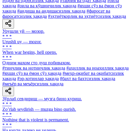
#одоб ва одобсизлик ҳақида
#тарбия ва одат ҳақида
#оила
ҳақида
#оила ва қўшничилик ҳақида
#яхши сўз ва ёмон сўз
ҳақида
#андиша ва андишасизлик ҳақида
#фаросат ва
фаросатсизлик ҳақида
#эҳтиёткорлик ва эҳтиётсизлик ҳақида
Урушли уй — мозор.
* * *
Urushli uy — mozor.
* * *
When war begins, hell opens.
* * *
Одним махом сто душ побивахом.
#тинчлик ва нотинчлик ҳақида
#аҳиллик ва ноаҳиллик ҳақида
#яхши сўз ва ёмон сўз ҳақида
#меҳр-оқибат ва оқибатсизлик
ҳақида
#эр-хотинлар ҳақида
#бахт ва бахтсизлик ҳақида
#меъёр ва меъёрсизлик ҳақида
Зўрлаб севдириш — музга бино қуриш.
* * *
Zoʼrlab sevdirish — muzga bino qurish.
* * *
Nothing that is violent is permanent.
* * *
Ha кнуте далеко не уедешь.