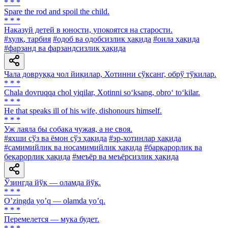
* * *
Spare the rod and spoil the child.
* * *
Наказуй детей в юности, упокоятся на старости.
#хулқ, тарбия
#одоб ва одобсизлик ҳақида
#оила ҳақида
#фарзанд ва фарзандсизлик ҳақида
Чала довруққа чол йиқилар, Хотинни сўксанг, обрў тўкилар.
* * *
Chala dovruqqa chol yiqilar, Xotinni so‘ksang, obro‘ to‘kilar.
* * *
He that speaks ill of his wife, dishonours himself.
* * *
Уж лаяла бы собака чужая, а не своя.
#яхши сўз ва ёмон сўз ҳақида
#эр-хотинлар ҳақида
#самимийлик ва носамимийлик ҳақида
#барқарорлик ва
беқарорлик ҳақида
#меъёр ва меъёрсизлик ҳақида
Ўзингда йўқ — оламда йўқ.
* * *
Oʼzingda yoʼq — olamda yoʼq.
* * *
Перемелется — мука будет.