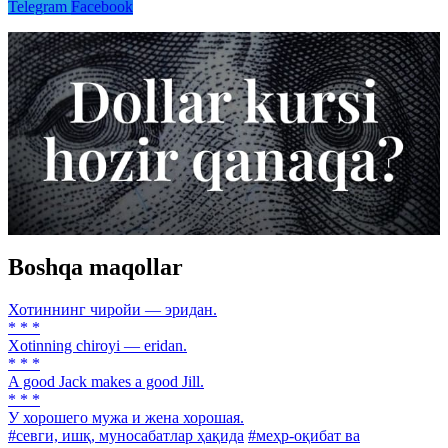
Telegram
Facebook
Boshqa maqollar
Хотиннинг чиройи — эридан.
* * *
Xotinning chiroyi — eridan.
* * *
A good Jack makes a good Jill.
* * *
У хорошего мужа и жена хорошая.
#севги, ишқ, муносабатлар ҳақида
#меҳр-оқибат ва