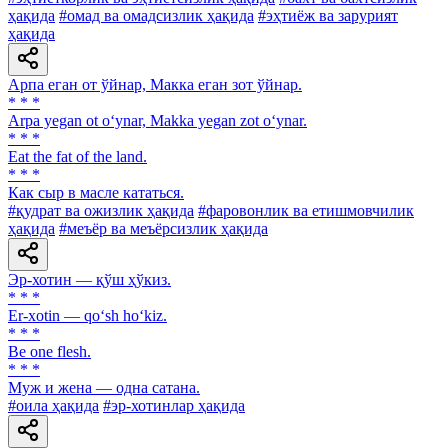
ҳақида
#омад ва омадсизлик ҳақида
#эҳтиёж ва зарурият
ҳақида
Арпа еган от ўйнар, Макка еган зот ўйнар.
* * *
Arpa yegan ot o‘ynar, Makka yegan zot o‘ynar.
* * *
Eat the fat of the land.
* * *
Как сыр в масле кататься.
#қудрат ва ожизлик ҳақида
#фаровонлик ва етишмовчилик
ҳақида
#меъёр ва меъёрсизлик ҳақида
Эр-хотин — қўш ҳўкиз.
* * *
Er-xotin — qo‘sh ho‘kiz.
* * *
Be one flesh.
* * *
Муж и жена — одна сатана.
#оила ҳақида
#эр-хотинлар ҳақида