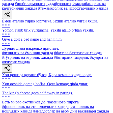
ҳақида
#ишбилармонлик, уддабуронлик
#тажрибакорлик ва
калтабинлик ҳақида
#тежамкорлик ва исрофгарчилик ҳақида
Ёмон аталиб тирик юргунча, Яхши аталиб ўлган яхши.
* * *
Yomon atalib tirik yurguncha, Yaxshi atalib oʼlgan yaxshi.
* * *
Give a dog a bad name and hang him.
* * *
Дурная слава накрепко пристает.
#яхшилик ва ёмонлик ҳақида
#бахт ва бахтсизлик ҳақида
#тўғрилик ва эгрилик ҳақида
#ботирлик, мардлик
#қудрат ва
ожизлик ҳақида
Хон қошида қоранг бўлса, Қора кеманг қирда юрар.
* * *
Xon qoshida qorang bo‘lsa, Qora kemang qirda yurar.
* * *
The king's cheese goes half away in parings.
* * *
Есть много охотников до "казенного пирога".
#фаровонлик ва етишмовчилик ҳақида
#эпчиллик ва
ношудлик ҳақида
#амалдорлар ва авом дин вакиллари ҳақида