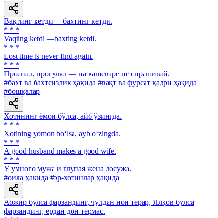
Вақтинг кетди —бахтинг кетди.
* * *
Vaqting ketdi —baxting ketdi.
* * *
Lost time is never find again.
* * *
Проспал, прогулял — на кашеваре не спрашивай.
#бахт ва бахтсизлик ҳақида
#вақт ва фурсат қадри ҳақида
#бошқалар
Хотининг ёмон бўлса, айб ўзингда.
* * *
Xotining yomon bo‘lsa, ayb o‘zingda.
* * *
A good husband makes a good wife.
* * *
У умного мужа и глупая жена досужа.
#оила ҳақида
#эр-хотинлар ҳақида
Абжир бўлса фарзандинг, чўлдан нон терар, Ялқов бўлса
фарзандинг, ердан дон термас.