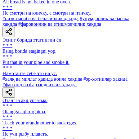
All bread is not baked in one oven.
* * *
He смотри на кличку, а смотри на птичку.
#ризқ-насиба ва бенасиблик ҳақида
#унумдорлик ва барака
ҳақида
#фаровонлик ва етишмовчилик ҳақида
Эсинг борида этагингни ёп.
* * *
Esing borida etagingni yop.
* * *
Put that in your pipe and smoke it.
* * *
Намотайте себе это на ус.
#халқ ва миллат ҳақида
#оила ҳақида
#эр-хотинлар ҳақида
#фарзанд ва фарзандсизлик ҳақида
Отангга ақл ўргатма.
* * *
Otangga aql oʼrgatma.
* * *
Teach your grandmother to suck eggs.
* * *
He учи рыбу плавать.