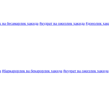
 ва бесамарлик ҳақида
#қудрат ва ожизлик ҳақида
#донолик ҳақ
а
#барқарорлик ва беқарорлик ҳақида
#қудрат ва ожизлик ҳақида