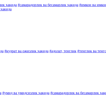
лик ҳақида
#самарадорлик ва бесамарлик ҳақида
#имкон ва имко
 ҳақида
да
#қудрат ва ожизлик ҳақида
#адолат, тенглик
#тенглик ва тенг
а
#умид ва умидсизлик ҳақида
#самарадорлик ва бесамарлик ҳақ