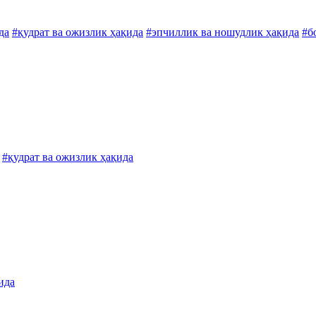
да
#қудрат ва ожизлик ҳақида
#эпчиллик ва ношудлик ҳақида
#б
#қудрат ва ожизлик ҳақида
ида