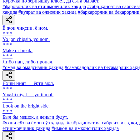
Курочка по зернышку клюет, да сыта бывает.
#фаровонлик ва етишмовчилик ҳақида
#сабр-қаноат ва сабрсиз
ҳақида
#қудрат ва ожизлик ҳақида
#барқарорлик ва беқарорлик
Ё жон чиқсин, ё ном.
* * *
Yo jon chiqsin, yo nom.
* * *
Make or break.
* * *
Либо пан, либо пропал.
#омад ва омадсизлик ҳақида
#самарадорлик ва бесамарлик ҳақи
Яхши ният — ёрти мол.
* * *
Yaxshi niyat — yorti mol.
* * *
Look on the bright side.
* * *
Был бы мешок, а деньги будут.
#яхши сўз ва ёмон сўз ҳақида
#сабр-қаноат ва сабрсизлик ҳақид
етишмовчилик ҳақида
#имкон ва имконсизлик ҳақида