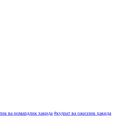
лик ва номардлик ҳақида
#қудрат ва ожизлик ҳақида