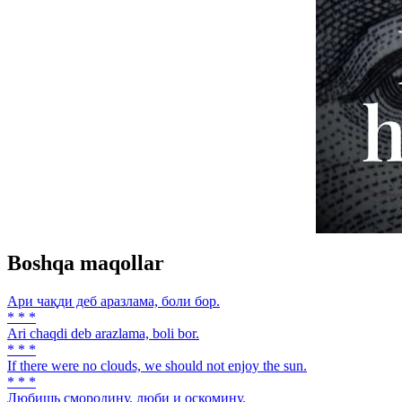
Boshqa maqollar
Ари чақди деб аразлама, боли бор.
* * *
Ari chaqdi deb arazlama, boli bor.
* * *
If there were no clouds, we should not enjoy the sun.
* * *
Любишь смородину, люби и оскомину.