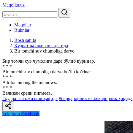
Maqollar.uz
Maqollar
Ruknlar
Bosh sahifa
Қудрат ва ожизлик ҳақида
Bir tomchi suv chumoliga daryo
Бир томчи сув чумолига дарё бўлиб кўринар.
* * *
Bir tomchi suv chumoliga daryo boʼlib koʼrinar.
* * *
A triton among the minnows.
* * *
Великан среди пигмеев.
#қудрат ва ожизлик ҳақида
#барқарорлик ва беқарорлик ҳақида
Telegram
Facebook