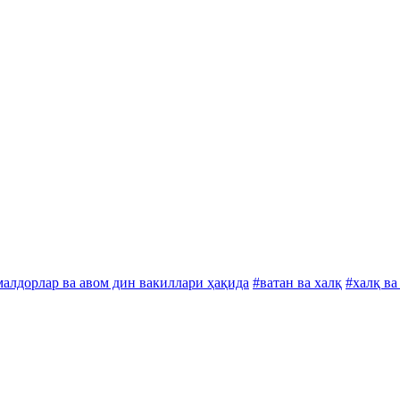
малдорлар ва авом дин вакиллари ҳақида
#ватан ва халқ
#халқ ва