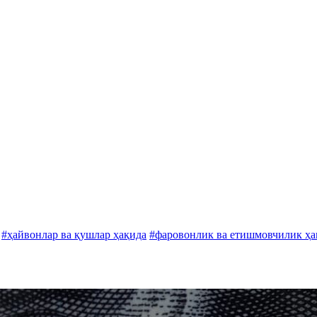
#ҳайвонлар ва қушлар ҳақида
#фаровонлик ва етишмовчилик ҳа