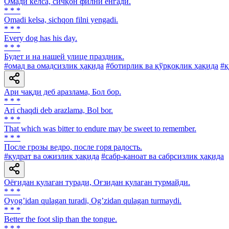
Омади келса, сичқон филни енгади.
* * *
Omadi kelsa, sichqon filni yengadi.
* * *
Every dog has his day.
* * *
Будет и на нашей улице праздник.
#омад ва омадсизлик ҳақида
#ботирлик ва қўрқоқлик ҳақида
#қ
Ари чақди деб аразлама, Бол бор.
* * *
Ari chaqdi deb arazlama, Bol bor.
* * *
That which was bitter to endure may be sweet to remember.
* * *
После грозы ведро, после горя радость.
#қудрат ва ожизлик ҳақида
#сабр-қаноат ва сабрсизлик ҳақида
Оёғидан қулаган туради, Оғзидан қулаган турмайди.
* * *
Oyogʼidan qulagan turadi, Ogʼzidan qulagan turmaydi.
* * *
Better the foot slip than the tongue.
* * *