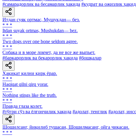
#самарадорлик ва бесамарлик ҳақида
#қудрат ва ожизлик ҳақид
Итдан суяк ортмас, Мушукдан— без.
* * *
Itdan suyak ortmas, Mushukdan— bez.
* * *
Two dogs over one bone seldom agree.
* * *
Собака и в море локчет, да не все же выпьет.
#барқарорлик ва беқарорлик ҳақида
#бошқалар
Ҳақиқат қилни қирқ ёрар.
* * *
Haqiqat qilni qirq yorar.
* * *
Nothing stings like the truth.
* * *
Правда глаза колет.
#тўғри сўз ва ёлғончилик ҳақида
#адолат, тенглик
#адолат, инс
Шошилсанг, йиқилиб тушасан, Шошилмасанг, ойга чиқасан.
* * *