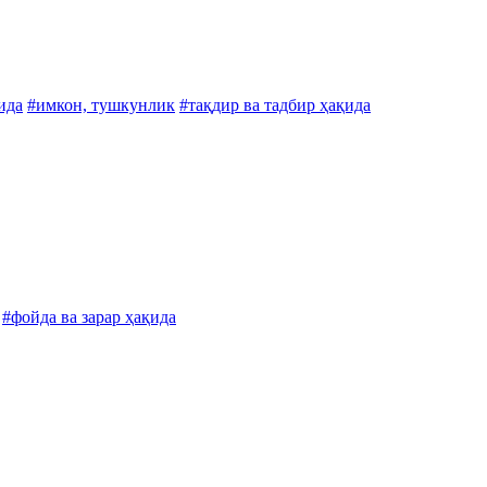
ида
#имкон, тушкунлик
#тақдир ва тадбир ҳақида
#фойда ва зарар ҳақида