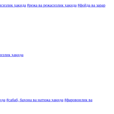
нсизлик ҳақида
#режа ва режасизлик ҳақида
#фойда ва зарар
сизлик ҳақида
ида
#сабаб, баҳона ва натижа ҳақида
#фаровонлик ва