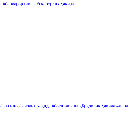
а
#барқарорлик ва беқарорлик ҳақида
оф ва инсофсизлик ҳақида
#ботирлик ва қўрқоқлик ҳақида
#мард