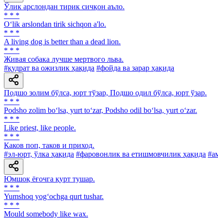
Ўлик арслондан тирик сичқон аъло.
* * *
O‘lik arslondan tirik sichqon a'lo.
* * *
A living dog is better than a dead lion.
* * *
Живая собака лучше мертвого льва.
#қудрат ва ожизлик ҳақида
#фойда ва зарар ҳақида
Подшо золим бўлса, юрт тўзар, Подшо одил бўлса, юрт ўзар.
* * *
Podsho zolim bo‘lsa, yurt to‘zar, Podsho odil bo‘lsa, yurt o‘zar.
* * *
Like priest, like people.
* * *
Каков поп, таков и приход.
#эл-юрт, ўлка ҳақида
#фаровонлик ва етишмовчилик ҳақида
#а
Юмшоқ ёғочга қурт тушар.
* * *
Yumshoq yog‘ochga qurt tushar.
* * *
Mould somebody like wax.