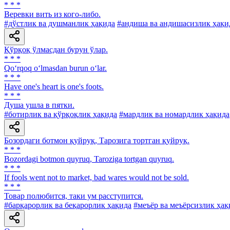
* * *
Веревки вить из кого-либо.
#дўстлик ва душманлик ҳақида
#андиша ва андишасизлик ҳақи
Қўрқоқ ўлмасдан бурун ўлар.
* * *
Qo‘rqoq o‘lmasdan burun o‘lar.
* * *
Have one's heart is one's foots.
* * *
Душа ушла в пятки.
#ботирлик ва қўрқоқлик ҳақида
#мардлик ва номардлик ҳақида
Бозордаги ботмон қуйруқ, Тарозига тортган қуйруқ.
* * *
Bozordagi botmon quyruq, Taroziga tortgan quyruq.
* * *
If fools went not to market, bad wares would not be sold.
* * *
Товар полюбится, таки ум расступится.
#барқарорлик ва беқарорлик ҳақида
#меъёр ва меъёрсизлик ҳақ