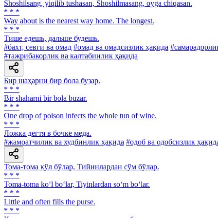
Shoshilsang, yiqilib tushasan, Shoshilmasang, oyga chiqasan.
* * *
Way about is the nearest way home. The longest.
* * *
Тише едешь, дальше будешь.
#бахт, севги ва омад
#омад ва омадсизлик ҳақида
#самарадорлик
#тажрибакорлик ва калтабинлик ҳақида
Бир шаҳарни бир бола бузар.
* * *
Bir shaharni bir bola buzar.
* * *
One drop of poison infects the whole tun of wine.
* * *
Ложка дегтя в бочке меда.
#жамоатчилик ва худбинлик ҳақида
#одоб ва одобсизлик ҳақид
Тома-тома кўл бўлар, Тийинлардан сўм бўлар.
* * *
Toma-toma ko‘l bo‘lar, Tiyinlardan so‘m bo‘lar.
* * *
Little and often fills the purse.
* * *