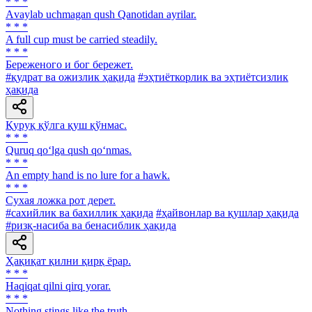
* * *
Аvaylab uchmagan qush Qanotidan ayrilar.
* * *
A full cuр must be carried steadily.
* * *
Береженого и бог бережет.
#қудрат ва ожизлик ҳақида
#эҳтиёткорлик ва эҳтиётсизлик
ҳақида
Қуруқ қўлга қуш қўнмас.
* * *
Quruq qo‘lga qush qo‘nmas.
* * *
An empty hand is no lure for a hawk.
* * *
Сухая ложка рот дерет.
#сахийлик ва бахиллик ҳақида
#ҳайвонлар ва қушлар ҳақида
#ризқ-насиба ва бенасиблик ҳақида
Ҳақиқат қилни қирқ ёрар.
* * *
Haqiqat qilni qirq yorar.
* * *
Nothing stings like the truth.