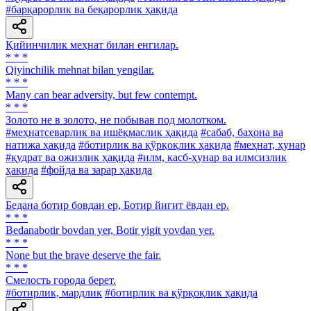
#барқарорлик ва беқарорлик ҳақида
Қийинчилик меҳнат билан енгилар.
* * *
Qiyinchilik mehnat bilan yengilar.
* * *
Many can bear adversity, but few contempt.
* * *
Золото не в золото, не побывав под молотком.
#меҳнатсеварлик ва ишёқмаслик ҳақида
#сабаб, баҳона ва
натижа ҳақида
#ботирлик ва қўрқоқлик ҳақида
#меҳнат, ҳунар
#қудрат ва ожизлик ҳақида
#илм, касб-ҳунар ва илмсизлик
ҳақида
#фойда ва зарар ҳақида
Бедана ботир бовдан ер, Ботир йигит ёвдан ер.
* * *
Bedanabotir bovdan yer, Botir yigit yovdan yer.
* * *
None but the brave deserve the fair.
* * *
Смелость города берет.
#ботирлик, мардлик
#ботирлик ва қўрқоқлик ҳақида