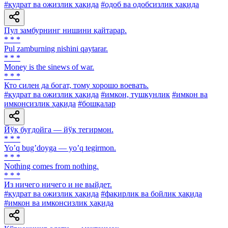
#қудрат ва ожизлик ҳақида
#одоб ва одобсизлик ҳақида
Пул замбурнинг нишини қайтарар.
* * *
Pul zamburning nishini qaytarar.
* * *
Money is the sinews of war.
* * *
Кто силен да богат, тому хорошо воевать.
#қудрат ва ожизлик ҳақида
#имкон, тушкунлик
#имкон ва
имконсизлик ҳақида
#бошқалар
Йўқ буғдойга — йўқ тегирмон.
* * *
Yoʼq bugʼdoyga — yoʼq tegirmon.
* * *
Nothing comes from nothing.
* * *
Из ничего ничего и не выйдет.
#қудрат ва ожизлик ҳақида
#фақирлик ва бойлик ҳақида
#имкон ва имконсизлик ҳақида