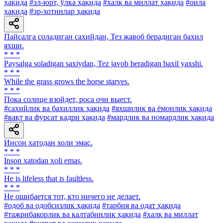
ҳақида
#эл-юрт, ўлка ҳақида
#халқ ва миллат ҳақида
#оила
ҳақида
#эр-хотинлар ҳақида
Пайсалга соладиган сахийдан, Тез жавоб берадиган бахил
яхши.
* * *
Paysalga soladigan saxiydan, Tez javob beradigan baxil yaxshi.
* * *
While the grass grows the horse starves.
* * *
Пока солнце взойдет, роса очи выест.
#сахийлик ва бахиллик ҳақида
#яхшилик ва ёмонлик ҳақида
#вақт ва фурсат қадри ҳақида
#мардлик ва номардлик ҳақида
Инсон хатодан холи эмас.
* * *
Inson xatodan xoli emas.
* * *
He is lifeless that is faultless.
* * *
He ошибается тот, кто ничего не делает.
#одоб ва одобсизлик ҳақида
#тарбия ва одат ҳақида
#тажрибакорлик ва калтабинлик ҳақида
#халқ ва миллат