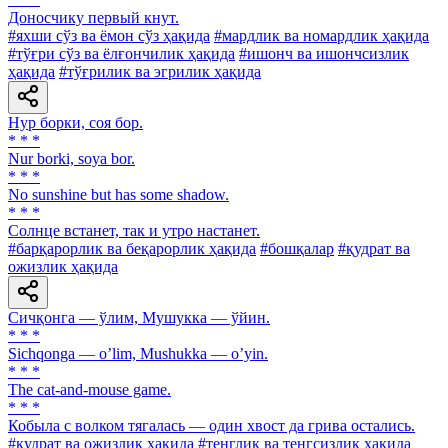
Доносчику первый кнут.
#яхши сўз ва ёмон сўз ҳақида
#мардлик ва номардлик ҳақида
#тўғри сўз ва ёлғончилик ҳақида
#ишонч ва ишончсизлик
ҳақида
#тўғрилик ва эгрилик ҳақида
Нур борки, соя бор.
* * *
Nur borki, soya bor.
* * *
No sunshine but has some shadow.
* * *
Солнце встанет, так и утро настанет.
#барқарорлик ва беқарорлик ҳақида
#бошқалар
#қудрат ва
ожизлик ҳақида
Сичқонга — ўлим, Мушукка — ўйин.
* * *
Sichqonga — oʼlim, Mushukka — oʼyin.
* * *
The cat-and-mouse game.
* * *
Кобыла с волком тягалась — один хвост да грива остались.
#қудрат ва ожизлик ҳақида
#тенглик ва тенгсизлик ҳақида