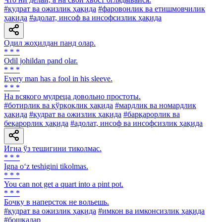
#қудрат ва ожизлик ҳақида
#фаровонлик ва етишмовчилик
ҳақида
#адолат, инсоф ва инсофсизлик ҳақида
Одил жоҳилдан панд олар.
* * *
Odil johildan pand olar.
* * *
Every man has a fool in his sleeve.
* * *
На всякого мудреца довольно простоты.
#ботирлик ва қўрқоқлик ҳақида
#мардлик ва номардлик
ҳақида
#қудрат ва ожизлик ҳақида
#барқарорлик ва
беқарорлик ҳақида
#адолат, инсоф ва инсофсизлик ҳақида
Игна ўз тешигини тиколмас.
* * *
Igna o‘z teshigini tikolmas.
* * *
You can not get a quart into a pint pot.
* * *
Бочку в наперсток не вольешь.
#қудрат ва ожизлик ҳақида
#имкон ва имконсизлик ҳақида
#бошқалар