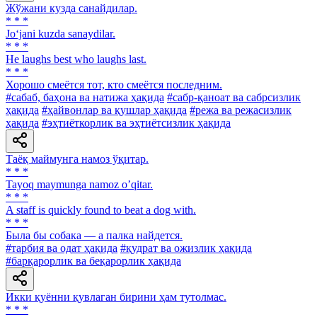
Жўжани кузда санайдилар.
* * *
Jo‘jani kuzda sanaydilar.
* * *
He laughs best who laughs last.
* * *
Хорошо смеётся тот, кто смеётся последним.
#сабаб, баҳона ва натижа ҳақида
#сабр-қаноат ва сабрсизлик
ҳақида
#ҳайвонлар ва қушлар ҳақида
#режа ва режасизлик
ҳақида
#эҳтиёткорлик ва эҳтиётсизлик ҳақида
Таёқ маймунга намоз ўқитар.
* * *
Tayoq maymunga namoz oʼqitar.
* * *
A staff is quickly found to beat a dog with.
* * *
Была бы собака — а палка найдется.
#тарбия ва одат ҳақида
#қудрат ва ожизлик ҳақида
#барқарорлик ва беқарорлик ҳақида
Икки қуённи қувлаган бирини ҳам тутолмас.
* * *