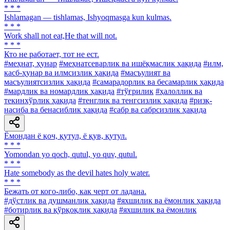
* * *
Ishlamagan — tishlamas, Ishyoqmasga kun kulmas.
* * *
Work shall not eat,He that will not.
* * *
Кто не работает, тот не ест.
#меҳнат, ҳунар
#меҳнатсеварлик ва ишёқмаслик ҳақида
#илм,
касб-ҳунар ва илмсизлик ҳақида
#масъулият ва
масъулиятсизлик ҳақида
#самарадорлик ва бесамарлик ҳақида
#мардлик ва номардлик ҳақида
#тўғрилик
#ҳалоллик ва
текинхўрлик ҳақида
#тенглик ва тенгсизлик ҳақида
#ризқ-
насиба ва бенасиблик ҳақида
#сабр ва сабрсизлик ҳақида
Ёмондан ё қоч, қутул, ё қув, қутул.
* * *
Yomondan yo qoch, qutul, yo quv, qutul.
* * *
Hate somebody as the devil hates holy water.
* * *
Бежать от кого-либо, как черт от ладана.
#дўстлик ва душманлик ҳақида
#яхшилик ва ёмонлик ҳақида
#ботирлик ва қўрқоқлик ҳақида
#яхшилик ва ёмонлик