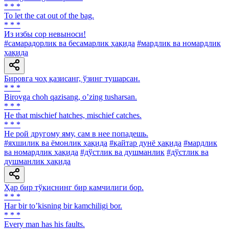
* * *
To let the cat out of the bag.
* * *
Из избы cop невыноси!
#самарадорлик ва бесамарлик ҳақида
#мардлик ва номардлик
ҳақида
Бировга чоҳ қазисанг, ўзинг тушарсан.
* * *
Birovga choh qazisang, oʼzing tusharsan.
* * *
He that mischief hatches, mischief catches.
* * *
He рой другому яму, сам в нее попадешь.
#яхшилик ва ёмонлик ҳақида
#қайтар дунё ҳақида
#мардлик
ва номардлик ҳақида
#дўстлик ва душманлик
#дўстлик ва
душманлик ҳақида
Ҳар бир тўкиснинг бир камчилиги бор.
* * *
Har bir toʼkisning bir kamchiligi bor.
* * *
Every man has his faults.