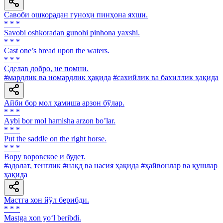
Савоби ошкорадан гуноҳи пинҳона яхши.
* * *
Savobi oshkoradan gunohi pinhona yaxshi.
* * *
Cast one’s bread upon the waters.
* * *
Сделав добро, не помни.
#мардлик ва номардлик ҳақида
#сахийлик ва бахиллик ҳақида
Айби бор мол ҳамиша арзон бўлар.
* * *
Аybi bor mol hamisha arzon boʼlar.
* * *
Put the saddle on the right horse.
* * *
Вору воровское и будет.
#адолат, тенглик
#нақд ва насия ҳақида
#ҳайвонлар ва қушлар
ҳақида
Мастга хон йўл берибди.
* * *
Mastga xon yo‘l beribdi.