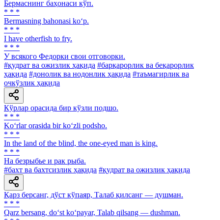
Бермаснинг баҳонаси кўп.
* * *
Bermasning bahonasi ko‘p.
* * *
I have otherfish to fry.
* * *
У всякого Федорки свои отговорки.
#қудрат ва ожизлик ҳақида
#барқарорлик ва беқарорлик
ҳақида
#донолик ва нодонлик ҳақида
#таъмагирлик ва
очкўзлик ҳақида
Кўрлар орасида бир кўзли подшо.
* * *
Ko‘rlar orasida bir ko‘zli podsho.
* * *
In the land of the blind, the one-eyed man is king.
* * *
Ha безрыбье и рак рыба.
#бахт ва бахтсизлик ҳақида
#қудрат ва ожизлик ҳақида
Қарз берсанг, дўст кўпаяр, Талаб қилсанг — душман.
* * *
Qarz bersang, do‘st ko‘payar, Talab qilsang — dushman.