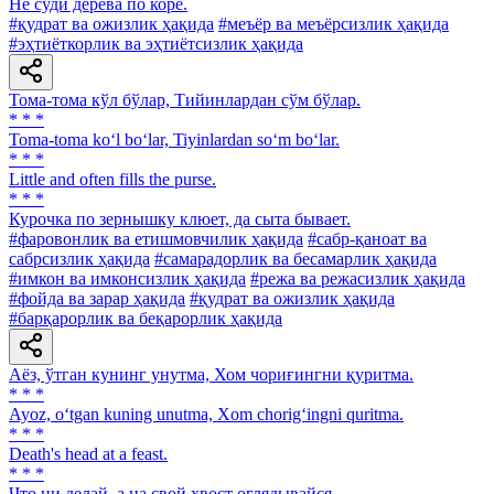
He суди дерева по коре.
#қудрат ва ожизлик ҳақида
#меъёр ва меъёрсизлик ҳақида
#эҳтиёткорлик ва эҳтиётсизлик ҳақида
Тома-тома кўл бўлар, Тийинлардан сўм бўлар.
* * *
Toma-toma ko‘l bo‘lar, Tiyinlardan so‘m bo‘lar.
* * *
Little and often fills the purse.
* * *
Курочка по зернышку клюет, да сыта бывает.
#фаровонлик ва етишмовчилик ҳақида
#сабр-қаноат ва
сабрсизлик ҳақида
#самарадорлик ва бесамарлик ҳақида
#имкон ва имконсизлик ҳақида
#режа ва режасизлик ҳақида
#фойда ва зарар ҳақида
#қудрат ва ожизлик ҳақида
#барқарорлик ва беқарорлик ҳақида
Аёз, ўтган кунинг унутма, Хом чориғингни қуритма.
* * *
Ayoz, o‘tgan kuning unutma, Xom chorig‘ingni quritma.
* * *
Death's head at a feast.
* * *
Что ни делай, а на свой хвост оглядывайся.