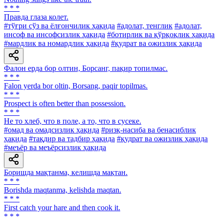
* * *
Правда глаза колет.
#тўғри сўз ва ёлғончилик ҳақида
#адолат, тенглик
#адолат,
инсоф ва инсофсизлик ҳақида
#ботирлик ва қўрқоқлик ҳақида
#мардлик ва номардлик ҳақида
#қудрат ва ожизлик ҳақида
Фалон ерда бор олтин, Борсанг, пақир топилмас.
* * *
Falon yerda bor oltin, Borsang, paqir topilmas.
* * *
Prospect is often better than possession.
* * *
He то хлеб, что в поле, а то, что в сусеке.
#омад ва омадсизлик ҳақида
#ризқ-насиба ва бенасиблик
ҳақида
#тақдир ва тадбир ҳақида
#қудрат ва ожизлик ҳақида
#меъёр ва меъёрсизлик ҳақида
Боришда мақтанма, келишда мақтан.
* * *
Borishda maqtanma, kelishda maqtan.
* * *
First catch your hare and then cook it.
* * *