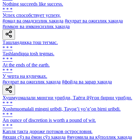
Nothing succeeds like success.
* * *
Успех способствует успеху.
#омад ва омадсизлик ҳақида
#қудрат ва ожизлик ҳақида
#имкон ва имконсизлик ҳақида
Ташландиққа тош тегмас.
* * *
Tashlandiqqa tosh tegmas.
* * *
At the ends of the earth.
* * *
У черта на куличках.
#қудрат ва ожизлик ҳақида
#фойда ва зарар ҳақида
Хушмуомалали мингни урибди, Таёғи йўғон бирни урибди.
* * *
Xushmuomalali mingni uribdi, Tayogʼi yoʼgʼon birni uribdi.
* * *
An ounce of discretion is worth a pound of wit.
* * *
Капля такта дороже потоков острословия.
#яхши сўз ва ёмон сўз ҳақида
#муомила ва қўполлик ҳақида