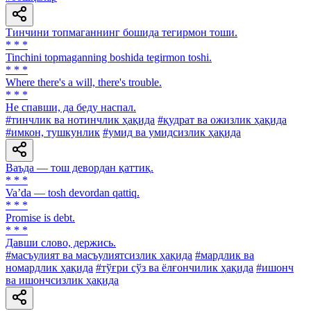
Тинчини топмаганнинг бошида тегирмон тоши.
* * *
Tinchini topmaganning boshida tegirmon toshi.
* * *
Where there's а will, there's trouble.
* * *
He спавши, да беду наспал.
#тинчлик ва нотинчлик ҳақида
#қудрат ва ожизлик ҳақида
#имкон, тушкунлик
#умид ва умидсизлик ҳақида
Ваъда — тош девордан қаттиқ.
* * *
Vaʼda — tosh devordan qattiq.
* * *
Promise is debt.
* * *
Давши слово, держись.
#масъулият ва масъулиятсизлик ҳақида
#мардлик ва
номардлик ҳақида
#тўғри сўз ва ёлғончилик ҳақида
#ишонч
ва ишончсизлик ҳақида