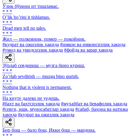
Ўлик бўрини ит тишламас.
* * *
Oʼlik boʼrini it tishlamas.
* * *
Dead men tell no tales.
* * *
Жил — полковник, помер — покойник.
#қудрат ва ожизлик ҳақида
#имкон ва имконсизлик ҳақида
#умид ва умидсизлик ҳақида
#фойда ва зарар ҳақида
Зўрлаб севдириш — музга бино қуриш.
* * *
Zoʼrlab sevdirish — muzga bino qurish.
* * *
Nothing that is violent is permanent.
* * *
Ha кнуте далеко не уедешь.
#бахт ва бахтсизлик ҳақида
#муҳаббат ва бевафолик ҳақида
#севги, ишқ, муносабатлар ҳақида
#сабаб, баҳона ва натижа
ҳақида
#қудрат ва ожизлик ҳақида
Бир бош — бало бош, Икки бош — мардона.
* * *