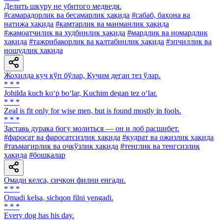
Делить шкуру не убитого медведя.
#самарадорлик ва бесамарлик ҳақида
#сабаб, баҳона ва
натижа ҳақида
#камтарлик ва манманлик ҳақида
#жамоатчилик ва худбинлик ҳақида
#мардлик ва номардлик
ҳақида
#тажрибакорлик ва калтабинлик ҳақида
#эпчиллик ва
ношудлик ҳақида
Жоҳилда куч кўп бўлар, Кучим деган тез ўлар.
* * *
Johilda kuch ko‘p bo‘lar, Kuchim degan tez o‘lar.
* * *
Zeal is fit only for wise men, but is found mostly in fools.
* * *
Заставь дурака богу молиться — он и лоб расшибет.
#фаросат ва фаросатсизлик ҳақида
#қудрат ва ожизлик ҳақида
#таъмагирлик ва очкўзлик ҳақида
#тенглик ва тенгсизлик
ҳақида
#бошқалар
Омади келса, сичқон филни енгади.
* * *
Omadi kelsa, sichqon filni yengadi.
* * *
Every dog has his day.