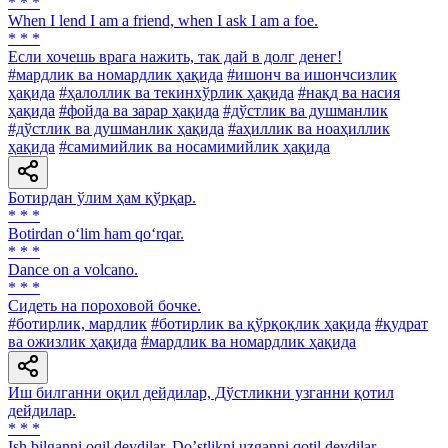
* * *
When I lend I am a friend, when I ask I am a foe.
* * *
Если хочешь врага нажить, так дай в долг денег!
#мардлик ва номардлик ҳақида
#ишонч ва ишончсизлик
ҳақида
#ҳалоллик ва текинхўрлик ҳақида
#нақд ва насия
ҳақида
#фойда ва зарар ҳақида
#дўстлик ва душманлик
#дўстлик ва душманлик ҳақида
#аҳиллик ва ноаҳиллик
ҳақида
#самимийлик ва носамимийлик ҳақида
Ботирдан ўлим ҳам қўрқар.
* * *
Botirdan o‘lim ham qo‘rqar.
* * *
Dance on a volcano.
* * *
Сидеть на пороховой бочке.
#ботирлик, мардлик
#ботирлик ва қўрқоқлик ҳақида
#қудрат
ва ожизлик ҳақида
#мардлик ва номардлик ҳақида
Иш билганни оқил дейдилар, Дўстликни узганни қотил
дейдилар.
* * *
Ish bilganni oqil deydilar, Doʼstlikni uzganni qotil deydilar.