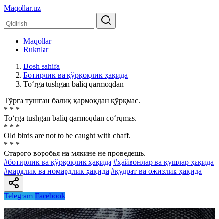
Maqollar.uz
Maqollar
Ruknlar
Bosh sahifa
Ботирлик ва қўрқоқлик ҳақида
To‘rga tushgan baliq qarmoqdan
Тўрга тушган балиқ қармоқдан қўрқмас.
* * *
To‘rga tushgan baliq qarmoqdan qo‘rqmas.
* * *
Old birds are not to be caught with chaff.
* * *
Старого воробья на мякине не проведешь.
#ботирлик ва қўрқоқлик ҳақида
#ҳайвонлар ва қушлар ҳақида
#мардлик ва номардлик ҳақида
#қудрат ва ожизлик ҳақида
Telegram
Facebook