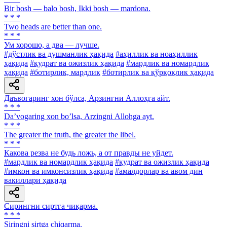
Bir bosh — balo bosh, Ikki bosh — mardona.
* * *
Two heads are better than one.
* * *
Ум хорошо, а два — лучше.
#дўстлик ва душманлик ҳақида
#аҳиллик ва ноаҳиллик
ҳақида
#қудрат ва ожизлик ҳақида
#мардлик ва номардлик
ҳақида
#ботирлик, мардлик
#ботирлик ва қўрқоқлик ҳақида
Даъвогаринг хон бўлса, Арзингни Аллоҳга айт.
* * *
Daʼvogaring xon boʼlsa, Аrzingni Аllohga ayt.
* * *
The greater the truth, the greater the libel.
* * *
Какова резва не будь ложь, а от правды не уйдет.
#мардлик ва номардлик ҳақида
#қудрат ва ожизлик ҳақида
#имкон ва имконсизлик ҳақида
#амалдорлар ва авом дин
вакиллари ҳақида
Сирингни сиртга чиқарма.
* * *
Siringni sirtga chiqarma.