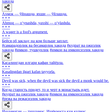
ҳақида
Аҳмоқ — ўйнашда, яхши — ўйлашда.
* * *
Ahmoq — o‘ynashda, yaxshi — o‘ylashda.
* * *
A wager is a fool's argument.
* * *
Бейся об заклад; на ком больше заплат.
#самарадорлик ва бесамарлик ҳақида
#қудрат ва ожизлик
ҳақида
#имкон, тушкунлик
#имкон ва имконсизлик ҳақида
Касалингдан илгари кафан тайёрла.
* * *
Kasalingdan ilgari kafan tayyorla.
* * *
Devil was sick, when the devil was sick the devil a monk would be.
* * *
Когда старость придет, то и черт в монастырь идет.
#қудрат ва ожизлик ҳақида
#имкон ва имконсизлик ҳақида
#режа ва режасизлик ҳақида
Ишламаган — тишламас, Ишёқмасга кун кулмас.