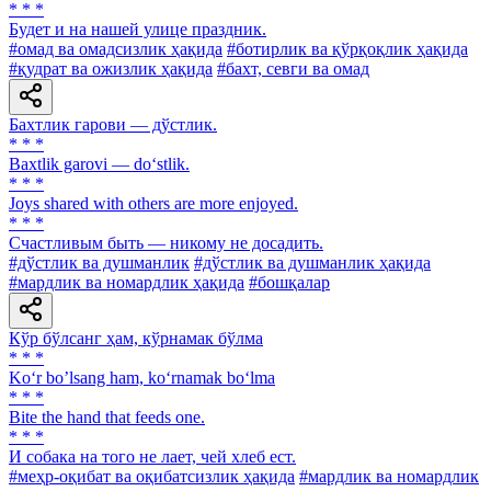
* * *
Будет и на нашей улице праздник.
#омад ва омадсизлик ҳақида
#ботирлик ва қўрқоқлик ҳақида
#қудрат ва ожизлик ҳақида
#бахт, севги ва омад
Бахтлик гарови — дўстлик.
* * *
Baxtlik garovi — do‘stlik.
* * *
Joys shared with others are more enjoyed.
* * *
Счастливым быть — никому не досадить.
#дўстлик ва душманлик
#дўстлик ва душманлик ҳақида
#мардлик ва номардлик ҳақида
#бошқалар
Кўр бўлсанг ҳам, кўрнамак бўлма
* * *
Ko‘r bo’lsang ham, ko‘rnamak bo‘lma
* * *
Bite the hand that feeds one.
* * *
И собака на того не лает, чей хлеб ест.
#меҳр-оқибат ва оқибатсизлик ҳақида
#мардлик ва номардлик