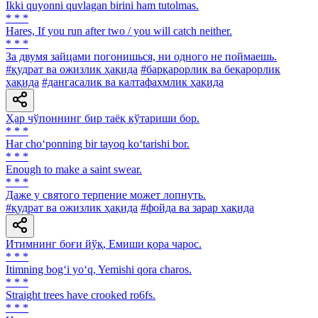
Ikki quyonni quvlagan birini ham tutolmas.
* * *
Hares, If you run after two / you will catch neither.
* * *
За двумя зайцами погонишься, ни одного не поймаешь.
#қудрат ва ожизлик ҳақида
#барқарорлик ва беқарорлик
ҳақида
#дангасалик ва калтафаҳмлик ҳақида
Ҳар чўпоннинг бир таёқ кўтариши бор.
* * *
Har cho‘ponning bir tayoq ko‘tarishi bor.
* * *
Enough to make a saint swear.
* * *
Даже у святого терпение может лопнуть.
#қудрат ва ожизлик ҳақида
#фойда ва зарар ҳақида
Итимнинг боғи йўқ, Емиши қора чарос.
* * *
Itimning bog‘i yo‘q, Yemishi qora charos.
* * *
Straight trees have crooked ro6fs.
* * *