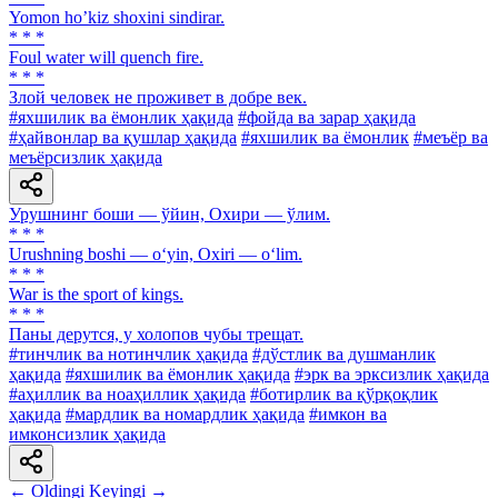
Yomon hoʼkiz shoxini sindirar.
* * *
Foul water will quench fire.
* * *
Злой человек не проживет в добре век.
#яхшилик ва ёмонлик ҳақида
#фойда ва зарар ҳақида
#ҳайвонлар ва қушлар ҳақида
#яхшилик ва ёмонлик
#меъёр ва
меъёрсизлик ҳақида
Урушнинг боши — ўйин, Охири — ўлим.
* * *
Urushning boshi — o‘yin, Oxiri — o‘lim.
* * *
War is the sport of kings.
* * *
Паны дерутся, у холопов чубы трещат.
#тинчлик ва нотинчлик ҳақида
#дўстлик ва душманлик
ҳақида
#яхшилик ва ёмонлик ҳақида
#эрк ва эрксизлик ҳақида
#аҳиллик ва ноаҳиллик ҳақида
#ботирлик ва қўрқоқлик
ҳақида
#мардлик ва номардлик ҳақида
#имкон ва
имконсизлик ҳақида
← Oldingi
Keyingi →