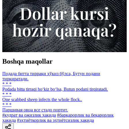
Boshqa maqollar
Подада битта тиррақи ҳўкиз бўлса, Бутун подани
тирқиратади.
* * *
Podada bitta tirraqi ho‘kiz bo‘lsa, Butun podani tirqiratadi.
* * *
One scabbed sheep infects the whole flock..
* * *
Паршивая овца все стадо портит.
#қудрат ва ожизлик ҳақида
#барқарорлик ва беқарорлик
ҳақида
#эҳтиёткорлик ва эҳтиётсизлик ҳақида