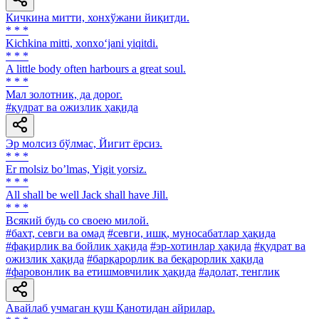
Кичкина митти, хонхўжани йиқитди.
* * *
Kichkina mitti, xonxo‘jani yiqitdi.
* * *
A little body often harbours a great soul.
* * *
Мал золотник, да дорог.
#қудрат ва ожизлик ҳақида
Эр молсиз бўлмас, Йигит ёрсиз.
* * *
Er molsiz boʼlmas, Yigit yorsiz.
* * *
All shall be well Jack shall have Jill.
* * *
Всякий будь со своею милой.
#бахт, севги ва омад
#севги, ишқ, муносабатлар ҳақида
#фақирлик ва бойлик ҳақида
#эр-хотинлар ҳақида
#қудрат ва
ожизлик ҳақида
#барқарорлик ва беқарорлик ҳақида
#фаровонлик ва етишмовчилик ҳақида
#адолат, тенглик
Авайлаб учмаган қуш Қанотидан айрилар.