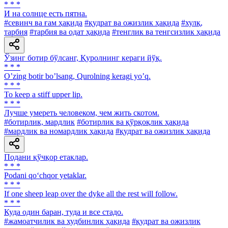
* * *
И на солнце есть пятна.
#севинч ва ғам ҳақида
#қудрат ва ожизлик ҳақида
#хулқ,
тарбия
#тарбия ва одат ҳақида
#тенглик ва тенгсизлик ҳақида
Ўзинг ботир бўлсанг, Қуролнинг кераги йўқ.
* * *
Oʼzing botir boʼlsang, Qurolning keragi yoʼq.
* * *
To keep a stiff upper lip.
* * *
Лучше умереть человеком, чем жить скотом.
#ботирлик, мардлик
#ботирлик ва қўрқоқлик ҳақида
#мардлик ва номардлик ҳақида
#қудрат ва ожизлик ҳақида
Подани қўчқор етаклар.
* * *
Podani qo‘chqor yetaklar.
* * *
If one sheep leap over the dyke all the rest will follow.
* * *
Куда один баран, туда и все стадо.
#жамоатчилик ва худбинлик ҳақида
#қудрат ва ожизлик