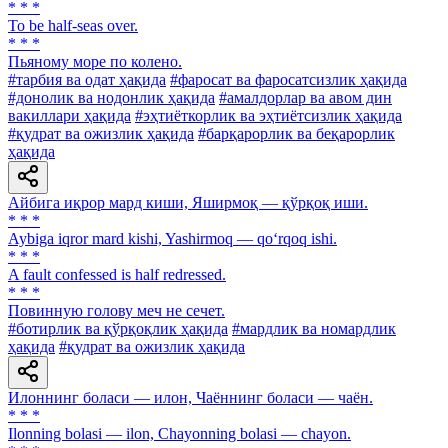
* * *
To be half-seas over.
* * *
Пьяному море по колено.
#тарбия ва одат ҳақида
#фаросат ва фаросатсизлик ҳақида
#донолик ва нодонлик ҳақида
#амалдорлар ва авом дин
вакиллари ҳақида
#эҳтиёткорлик ва эҳтиётсизлик ҳақида
#қудрат ва ожизлик ҳақида
#барқарорлик ва беқарорлик
ҳақида
Айбига иқрор мард киши, Яширмоқ — қўрқоқ иши.
* * *
Aybiga iqror mard kishi, Yashirmoq — qo‘rqoq ishi.
* * *
A fault confessed is half redressed.
* * *
Повинную голову меч не сечет.
#ботирлик ва қўрқоқлик ҳақида
#мардлик ва номардлик
ҳақида
#қудрат ва ожизлик ҳақида
Илоннинг боласи — илон, Чаённинг боласи — чаён.
* * *
Ilonning bolasi — ilon, Chayonning bolasi — chayon.