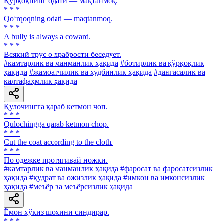
Қўрқоқнинг одати — мақтанмоқ.
* * *
Qo‘rqoqning odati — maqtanmoq.
* * *
A bully is always a coward.
* * *
Всякий трус о храбрости беседует.
#камтарлик ва манманлик ҳақида
#ботирлик ва қўрқоқлик
ҳақида
#жамоатчилик ва худбинлик ҳақида
#дангасалик ва
калтафаҳмлик ҳақида
Қулочингга қараб кетмон чоп.
* * *
Qulochingga qarab ketmon chop.
* * *
Cut the coat according to the cloth.
* * *
По одежке протягивай ножки.
#камтарлик ва манманлик ҳақида
#фаросат ва фаросатсизлик
ҳақида
#қудрат ва ожизлик ҳақида
#имкон ва имконсизлик
ҳақида
#меъёр ва меъёрсизлик ҳақида
Ёмон ҳўкиз шохини синдирар.
* * *