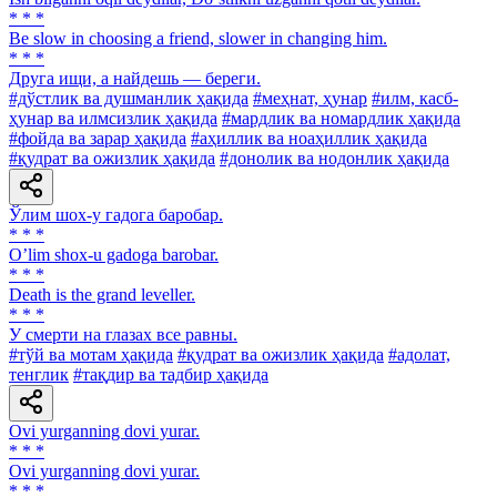
* * *
Be slow in choosing a friend, slower in changing him.
* * *
Друга ищи, а найдешь — береги.
#дўстлик ва душманлик ҳақида
#меҳнат, ҳунар
#илм, касб-
ҳунар ва илмсизлик ҳақида
#мардлик ва номардлик ҳақида
#фойда ва зарар ҳақида
#аҳиллик ва ноаҳиллик ҳақида
#қудрат ва ожизлик ҳақида
#донолик ва нодонлик ҳақида
Ўлим шох-у гадога баробар.
* * *
Oʼlim shox-u gadoga barobar.
* * *
Death is the grand leveller.
* * *
У смерти на глазах все равны.
#тўй ва мотам ҳақида
#қудрат ва ожизлик ҳақида
#адолат,
тенглик
#тақдир ва тадбир ҳақида
Ovi yurganning dovi yurar.
* * *
Ovi yurganning dovi yurar.
* * *