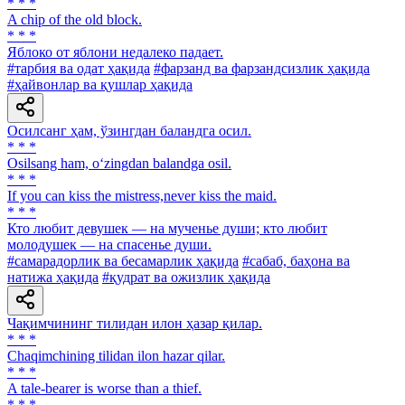
* * *
A chip of the old block.
* * *
Яблоко от яблони недалеко падает.
#тарбия ва одат ҳақида
#фарзанд ва фарзандсизлик ҳақида
#ҳайвонлар ва қушлар ҳақида
Осилсанг ҳам, ўзингдан баландга осил.
* * *
Osilsang ham, o‘zingdan balandga osil.
* * *
If you can kiss the mistress,never kiss the maid.
* * *
Кто любит девушек — на мученье души; кто любит
молодушек — на спасенье души.
#самарадорлик ва бесамарлик ҳақида
#сабаб, баҳона ва
натижа ҳақида
#қудрат ва ожизлик ҳақида
Чақимчининг тилидан илон ҳазар қилар.
* * *
Chaqimchining tilidan ilon hazar qilar.
* * *
A tale-bearer is worse than a thief.
* * *