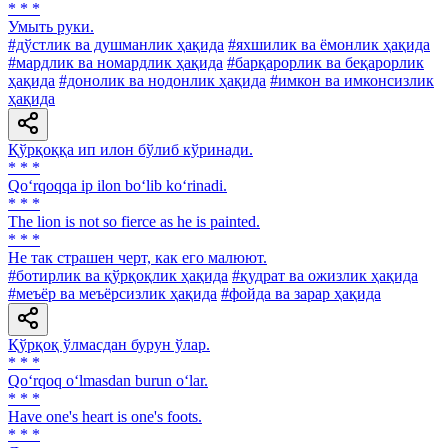
* * *
Умыть руки.
#дўстлик ва душманлик ҳақида
#яхшилик ва ёмонлик ҳақида
#мардлик ва номардлик ҳақида
#барқарорлик ва беқарорлик
ҳақида
#донолик ва нодонлик ҳақида
#имкон ва имконсизлик
ҳақида
Қўрқоққа ип илон бўлиб кўринади.
* * *
Qo‘rqoqqa ip ilon bo‘lib ko‘rinadi.
* * *
The lion is not so fierce as he is painted.
* * *
He так страшен черт, как его малюют.
#ботирлик ва қўрқоқлик ҳақида
#қудрат ва ожизлик ҳақида
#меъёр ва меъёрсизлик ҳақида
#фойда ва зарар ҳақида
Қўрқоқ ўлмасдан бурун ўлар.
* * *
Qo‘rqoq o‘lmasdan burun o‘lar.
* * *
Have one's heart is one's foots.
* * *