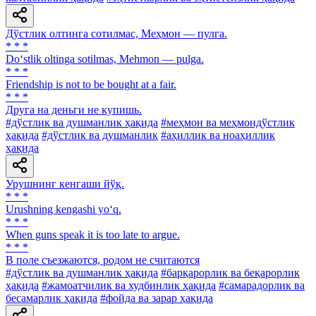
Дўстлик олтинга сотилмас, Меҳмон — пулга.
* * *
Do‘stlik oltinga sotilmas, Mehmon — pulga.
* * *
Friendship is not to be bought at a fair.
* * *
Друга на деньги не купишь.
#дўстлик ва душманлик ҳақида
#меҳмон ва меҳмондўстлик
ҳақида
#дўстлик ва душманлик
#аҳиллик ва ноаҳиллик
ҳақида
Урушнинг кенгаши йўқ.
* * *
Urushning kengashi yo‘q.
* * *
When guns speak it is too late to argue.
* * *
В поле съезжаются, родом не считаются
#дўстлик ва душманлик ҳақида
#барқарорлик ва беқарорлик
ҳақида
#жамоатчилик ва худбинлик ҳақида
#самарадорлик ва
бесамарлик ҳақида
#фойда ва зарар ҳақида