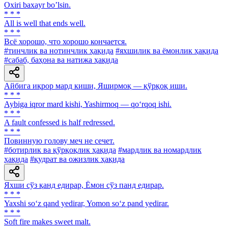
Oxiri baxayr boʼlsin.
* * *
All is well that ends well.
* * *
Всё хорошо, что хорошо кончается.
#тинчлик ва нотинчлик ҳақида
#яхшилик ва ёмонлик ҳақида
#сабаб, баҳона ва натижа ҳақида
Айбига иқрор мард киши, Яширмоқ — қўрқоқ иши.
* * *
Aybiga iqror mard kishi, Yashirmoq — qo‘rqoq ishi.
* * *
A fault confessed is half redressed.
* * *
Повинную голову меч не сечет.
#ботирлик ва қўрқоқлик ҳақида
#мардлик ва номардлик
ҳақида
#қудрат ва ожизлик ҳақида
Яхши сўз қанд едирар, Ёмон сўз панд едирар.
* * *
Yaxshi so‘z qand yedirar, Yomon so‘z pand yedirar.
* * *
Soft fire makes sweet malt.