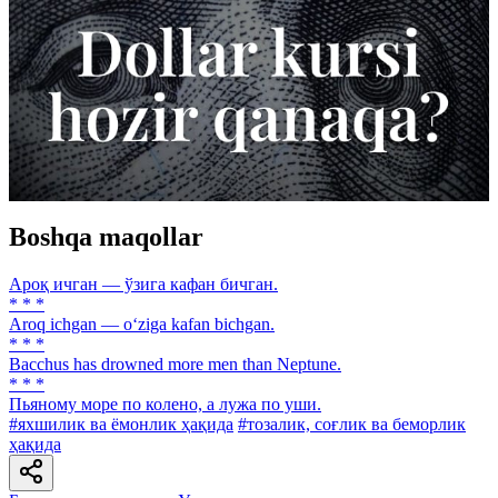
Boshqa maqollar
Ароқ ичган — ўзига кафан бичган.
* * *
Aroq ichgan — o‘ziga kafan bichgan.
* * *
Bacchus has drowned more men than Neptune.
* * *
Пьяному море по колено, а лужа по уши.
#яхшилик ва ёмонлик ҳақида
#тозалик, соғлик ва беморлик
ҳақида