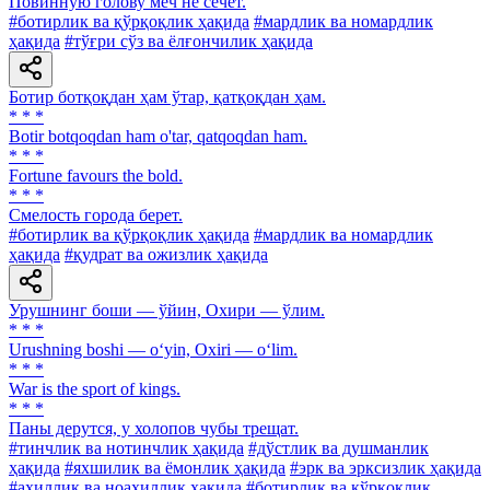
Повинную голову меч не сечет.
#ботирлик ва қўрқоқлик ҳақида
#мардлик ва номардлик
ҳақида
#тўғри сўз ва ёлғончилик ҳақида
Ботир ботқоқдан ҳам ўтар, қатқоқдан ҳам.
* * *
Botir botqoqdan ham о'tar, qatqoqdan ham.
* * *
Fortune favours the bold.
* * *
Смелость города берет.
#ботирлик ва қўрқоқлик ҳақида
#мардлик ва номардлик
ҳақида
#қудрат ва ожизлик ҳақида
Урушнинг боши — ўйин, Охири — ўлим.
* * *
Urushning boshi — o‘yin, Oxiri — o‘lim.
* * *
War is the sport of kings.
* * *
Паны дерутся, у холопов чубы трещат.
#тинчлик ва нотинчлик ҳақида
#дўстлик ва душманлик
ҳақида
#яхшилик ва ёмонлик ҳақида
#эрк ва эрксизлик ҳақида
#аҳиллик ва ноаҳиллик ҳақида
#ботирлик ва қўрқоқлик