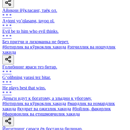
Айиқни йўқласанг, таёқ ол.
* * *
Аyiqni yoʼqlasang, tayoq ol.
* * *
Evil be to him who evil thinks.
* * *
Без притчи и лихоманка не берет.
#ботирлик ва қўрқоқлик ҳақида
#эпчиллик ва ношудлик
ҳақида
Ғолибнинг яраси тез битар.
* * *
G‘olibning yarasi tez bitar.
* * *
He plays best that wins.
* * *
Деньги идут к богатому, а злыдни к убогому.
#ботирлик ва қўрқоқлик ҳақида
#мардлик ва номардлик
ҳақида
#қудрат ва ожизлик ҳақида
#бойлик, фақирлик
#фаровонлик ва етишмовчилик ҳақида
Йигитнинг сараси ёв босганда билинар.