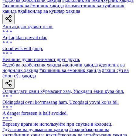
#одоб ва одобсизлик ҳақида
#ҳалоллик ва текинхўрлик ҳақида
#яхшилик ва ёмонлик ҳақида
#жамоатчилик ва худбинлик
ҳақида
#ҳайвонлар ва қушлар ҳақида
Ақл ақлдан қувват олар.
* * *
Aql aqldan quvvat olar.
* * *
Good wits will jump.
* * *
Великие души понимают друг друга.
#одоб ва одобсизлик ҳақида
#донолик ҳақида
#донолик ва
нодонлик ҳақида
#яхшилик ва ёмонлик ҳақида
#яхши сўз ва
ёмон сўз ҳақида
Олдингдаги овни кўрмасанг ҳам, Узоқдаги ёвни кўра бил.
* * *
Oldingdagi ovni ko‘rmasang ham, Uzoqdagi yovni ko‘ra bil.
* * *
A danger foreseen is half avoided.
* * *
Веревку врага не используйте при спуске в колодец.
#дўстлик ва душманлик ҳақида
#тажрибакорлик ва
калтабинлик ҳақида
#эҳтиёткорлик ва эҳтиётсизлик ҳақида