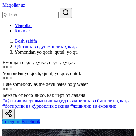
Maqollar.uz
Maqollar
Ruknlar
Bosh sahifa
Дўстлик ва душманлик ҳақида
Yomondan yo qoch, qutul, yo qu
Ёмондан ё қоч, қутул, ё қув, қутул.
* * *
Yomondan yo qoch, qutul, yo quv, qutul.
* * *
Hate somebody as the devil hates holy water.
* * *
Бежать от кого-либо, как черт от ладана.
#дўстлик ва душманлик ҳақида
#яхшилик ва ёмонлик ҳақида
#ботирлик ва қўрқоқлик ҳақида
#яхшилик ва ёмонлик
Telegram
Facebook