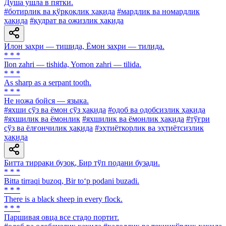
Душа ушла в пятки.
#ботирлик ва қўрқоқлик ҳақида
#мардлик ва номардлик
ҳақида
#қудрат ва ожизлик ҳақида
Илон заҳри — тишида, Ёмон заҳри — тилида.
* * *
Ilon zahri — tishida, Yomon zahri — tilida.
* * *
As sharp as a serpant tooth.
* * *
Не ножа бойся — языка.
#яхши сўз ва ёмон сўз ҳақида
#одоб ва одобсизлик ҳақида
#яхшилик ва ёмонлик
#яхшилик ва ёмонлик ҳақида
#тўғри
сўз ва ёлғончилик ҳақида
#эҳтиёткорлик ва эҳтиётсизлик
ҳақида
Битта тиррақи бузоқ, Бир тўп подани бузади.
* * *
Bitta tirraqi buzoq, Bir to‘p podani buzadi.
* * *
There is a black sheep in every flock.
* * *
Паршивая овца все стадо портит.