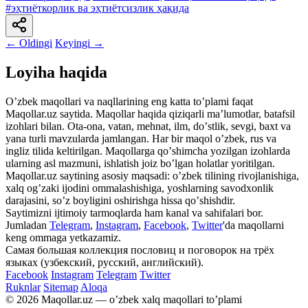
#эҳтиёткорлик ва эҳтиётсизлик ҳақида
← Oldingi
Keyingi →
Loyiha haqida
Oʼzbek maqollari va naqllarining eng katta toʼplami faqat
Maqollar.uz saytida. Maqollar haqida qiziqarli maʼlumotlar, batafsil
izohlari bilan. Ota-ona, vatan, mehnat, ilm, doʼstlik, sevgi, baxt va
yana turli mavzularda jamlangan. Har bir maqol oʼzbek, rus va
ingliz tilida keltirilgan. Maqollarga qoʼshimcha yozilgan izohlarda
ularning asl mazmuni, ishlatish joiz boʼlgan holatlar yoritilgan.
Maqollar.uz saytining asosiy maqsadi: oʼzbek tilining rivojlanishiga,
xalq ogʼzaki ijodini ommalashishiga, yoshlarning savodxonlik
darajasini, soʼz boyligini oshirishga hissa qoʼshishdir.
Saytimizni ijtimoiy tarmoqlarda ham kanal va sahifalari bor.
Jumladan
Telegram
,
Instagram
,
Facebook
,
Twitter
'da maqollarni
keng ommaga yetkazamiz.
Самая большая коллекция пословиц и поговорок на трёх
языках (узбекский, русский, английский).
Facebook
Instagram
Telegram
Twitter
Ruknlar
Sitemap
Aloqa
© 2026 Maqollar.uz — oʼzbek xalq maqollari toʼplami