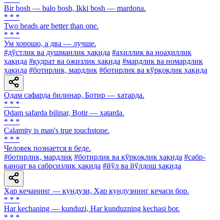
Bir bosh — balo bosh, Ikki bosh — mardona.
* * *
Two heads are better than one.
* * *
Ум хорошо, а два — лучше.
#дўстлик ва душманлик ҳақида
#аҳиллик ва ноаҳиллик
ҳақида
#қудрат ва ожизлик ҳақида
#мардлик ва номардлик
ҳақида
#ботирлик, мардлик
#ботирлик ва қўрқоқлик ҳақида
Одам сафарда билинар, Ботир — хатарда.
* * *
Odam safarda bilinar, Botir — xatarda.
* * *
Calamity is man's true touchstone.
* * *
Человек познается в беде.
#ботирлик, мардлик
#ботирлик ва қўрқоқлик ҳақида
#сабр-
қаноат ва сабрсизлик ҳақида
#йўл ва йўлдош ҳақида
Ҳар кечанинг — кундузи, Ҳар кундузнинг кечаси бор.
* * *
Har kechaning — kunduzi, Har kunduzning kechasi bor.
* * *