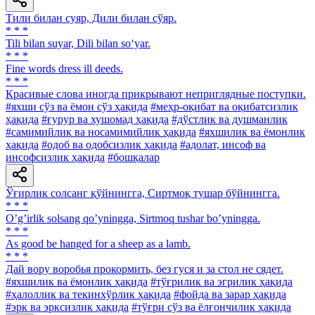
Тили билан суяр, Дили билан сўяр.
* * *
Tili bilan suyar, Dili bilan so‘yar.
* * *
Fine words dress ill deeds.
* * *
Красивые слова иногда прикрывают неприглядные поступки.
#яхши сўз ва ёмон сўз ҳақида
#меҳр-оқибат ва оқибатсизлик
ҳақида
#ғурур ва хушомад ҳақида
#дўстлик ва душманлик
#самимийлик ва носамимийлик ҳақида
#яхшилик ва ёмонлик
ҳақида
#одоб ва одобсизлик ҳақида
#адолат, инсоф ва
инсофсизлик ҳақида
#бошқалар
Ўғирлик солсанг қўйнингга, Сиртмоқ тушар бўйнингга.
* * *
Oʼgʼirlik solsang qoʼyningga, Sirtmoq tushar boʼyningga.
* * *
As good be hanged for a sheep as a lamb.
* * *
Дай вору воробья прокормить, без гуся и за стол не сядет.
#яхшилик ва ёмонлик ҳақида
#тўғрилик ва эгрилик ҳақида
#ҳалоллик ва текинхўрлик ҳақида
#фойда ва зарар ҳақида
#эрк ва эрксизлик ҳақида
#тўғри сўз ва ёлғончилик ҳақида