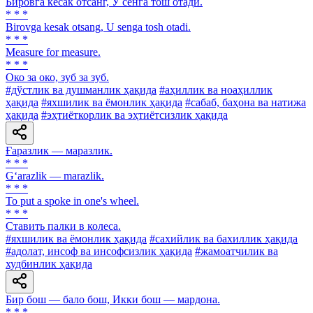
Бировга кесак отсанг, У сенга тош отади.
* * *
Birovga kesak otsang, U senga tosh otadi.
* * *
Measure for measure.
* * *
Око за око, зуб за зуб.
#дўстлик ва душманлик ҳақида
#аҳиллик ва ноаҳиллик
ҳақида
#яхшилик ва ёмонлик ҳақида
#сабаб, баҳона ва натижа
ҳақида
#эҳтиёткорлик ва эҳтиётсизлик ҳақида
Ғаразлик — маразлик.
* * *
G‘arazlik — marazlik.
* * *
To put a spoke in one's wheel.
* * *
Ставить палки в колеса.
#яхшилик ва ёмонлик ҳақида
#сахийлик ва бахиллик ҳақида
#адолат, инсоф ва инсофсизлик ҳақида
#жамоатчилик ва
худбинлик ҳақида
Бир бош — бало бош, Икки бош — мардона.
* * *