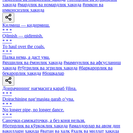
ҳақида
#мардлик ва номардлик ҳақида
#имкон ва
имконсизлик ҳақида
Қилмиш — қидирмиш.
* * *
Qilmish — qidirmish.
* * *
To haul over the coals.
* * *
Палка нема, а даст ума.
#яхшилик ва ёмонлик ҳақида
#мамнунлик ва афсусланиш
ҳақида
#тўғрилик ва эгрилик ҳақида
#барқарорлик ва
беқарорлик ҳақида
#бошқалар
Доирачининг нағмасига қараб ўйна.
* * *
Doirachining nag‘masiga qarab o‘yna.
* * *
No longer pipe, no longer dance.
* * *
Саночки-самокаточки, а без коня нельзя.
#ботирлик ва қўрқоқлик ҳақида
#амалдорлар ва авом дин
вакиллари ҳақида
#ватан ва халқ
#халқ ва миллат ҳақида