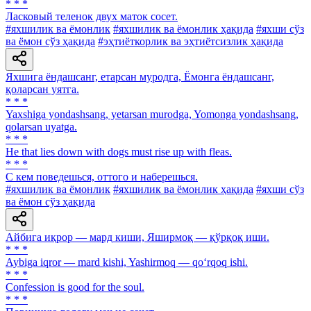
* * *
Ласковый теленок двух маток сосет.
#яхшилик ва ёмонлик
#яхшилик ва ёмонлик ҳақида
#яхши сўз
ва ёмон сўз ҳақида
#эҳтиёткорлик ва эҳтиётсизлик ҳақида
Яхшига ёндашсанг, етарсан муродга, Ёмонга ёндашсанг,
қоларсан уятга.
* * *
Yaxshiga yondashsang, yetarsan murodga, Yomonga yondashsang,
qolarsan uyatga.
* * *
He that lies down with dogs must rise up with fleas.
* * *
С кем поведешься, оттого и наберешься.
#яхшилик ва ёмонлик
#яхшилик ва ёмонлик ҳақида
#яхши сўз
ва ёмон сўз ҳақида
Айбига иқрор — мард киши, Яширмоқ — қўрқоқ иши.
* * *
Aybiga iqror — mard kishi, Yashirmoq — qo‘rqoq ishi.
* * *
Confession is good for the soul.
* * *