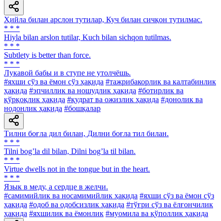
Ҳийла билан арслон тутилар, Куч билан сичқон тутилмас.
* * *
Hiyla bilan arslon tutilar, Kuch bilan sichqon tutilmas.
* * *
Subtlety is better than force.
* * *
Лукавой бабы и в ступе не утолчёшь.
#яхши сўз ва ёмон сўз ҳақида
#тажрибакорлик ва калтабинлик
ҳақида
#эпчиллик ва ношудлик ҳақида
#ботирлик ва
қўрқоқлик ҳақида
#қудрат ва ожизлик ҳақида
#донолик ва
нодонлик ҳақида
#бошқалар
Тилни боғла дил билан, Дилни боғла тил билан.
* * *
Tilni bogʼla dil bilan, Dilni bogʼla til bilan.
* * *
Virtue dwells not in the tongue but in the heart.
* * *
Язык в меду, a сердце в желчи.
#самимийлик ва носамимийлик ҳақида
#яхши сўз ва ёмон сўз
ҳақида
#одоб ва одобсизлик ҳақида
#тўғри сўз ва ёлғончилик
ҳақида
#яхшилик ва ёмонлик
#муомила ва қўполлик ҳақида