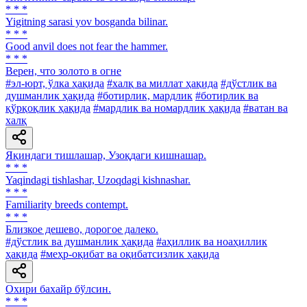
* * *
Yigitning sarasi yov bosganda bilinar.
* * *
Good anvil does not fear the hammer.
* * *
Верен, что золото в огне
#эл-юрт, ўлка ҳақида
#халқ ва миллат ҳақида
#дўстлик ва
душманлик ҳақида
#ботирлик, мардлик
#ботирлик ва
қўрқоқлик ҳақида
#мардлик ва номардлик ҳақида
#ватан ва
халқ
Яқиндаги тишлашар, Узоқдаги кишнашар.
* * *
Yaqindagi tishlashar, Uzoqdagi kishnashar.
* * *
Familiarity breeds contempt.
* * *
Близкое дешево, дорогое далеко.
#дўстлик ва душманлик ҳақида
#аҳиллик ва ноаҳиллик
ҳақида
#меҳр-оқибат ва оқибатсизлик ҳақида
Охири бахайр бўлсин.
* * *