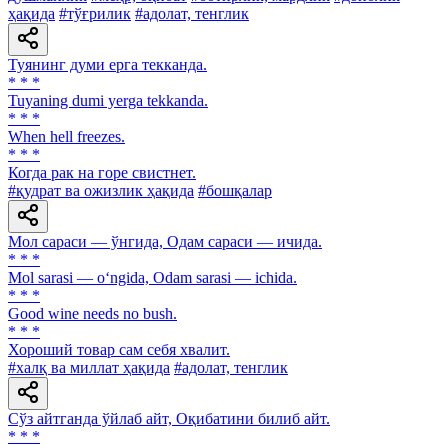
ҳақида
#тўғрилик
#адолат, тенглик
Туянинг думи ерга текканда.
* * *
Tuyaning dumi yerga tekkanda.
* * *
When hell freezes.
* * *
Когда рак на горе свистнет.
#қудрат ва ожизлик ҳақида
#бошқалар
Мол сараси — ўнгида, Одам сараси — ичида.
* * *
Mol sarasi — o‘ngida, Odam sarasi — ichida.
* * *
Good wine needs no bush.
* * *
Хороший товар сам себя хвалит.
#халқ ва миллат ҳақида
#адолат, тенглик
Сўз айтганда ўйлаб айт, Оқибатини билиб айт.
* * *