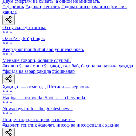
Двум смертям не бывать, а одной не миновать.
#тўғрилик
#адолат, тенглик
#адолат, инсоф ва инсофсизлик
ҳақида
Оз сўзла, кўп тингла.
* * *
Oz so‘zla, ko‘p tingla.
* * *
Keep your mouth shut and your ears open.
* * *
Меньше говори, больше слушай.
#яхши сўз ва ёмон сўз ҳақида
#сабаб, баҳона ва натижа ҳақида
#фойда ва зарар ҳақида
#бошқалар
Ҳақиқат — осмонда, Шотиси — червонда.
* * *
Haqiqat — osmonda, Shotisi — chervonda.
* * *
Nowadays truth is the greatest news.
* * *
Придет пора, что правда скажется.
#адолат, тенглик
#адолат, инсоф ва инсофсизлик ҳақида