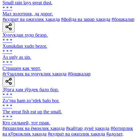
Small rain lays great dust.
* * *
Мал золотник, да дорог.
#қудрат ва ожизлик ҳақида
#фойда ва зарар ҳақида
#бошқалар
Хунукдан худо безор.
* * *
Xunukdan хudo bezor.
* * *
As ugly as sin.
* * *
Страшен как черт.
#гўзаллик ва хунуклик ҳақида
#бошқалар
Зўрга ҳам зўрдек бало бор.
* * *
Zoʼrga ham zoʼrdek balo bor.
* * *
The great fish eat up the small.
* * *
Кто сильней, тот прав.
#яхшилик ва ёмонлик ҳақида
#қайтар дунё ҳақида
#ботирлик
ва қўрқоқлик ҳақида
#қудрат ва ожизлик ҳақида
#адолат,