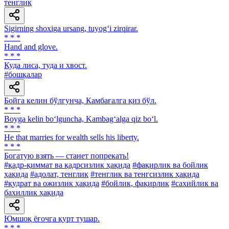
тенглик
Sigirning shoxiga ursang, tuyog‘i zirqirar.
* * *
Hand and glove.
* * *
Куда лиса, туда и хвост.
#бошқалар
Бойга келин бўлгунча, Камбағалга қиз бўл.
* * *
Boyga kelin bo‘lguncha, Kambag‘alga qiz bo‘l.
* * *
Не that marries for wealth sells his liberty.
* * *
Богатую взять — станет попрекать!
#қадр-қиммат ва қадрсизлик ҳақида
#фақирлик ва бойлик
ҳақида
#адолат, тенглик
#тенглик ва тенгсизлик ҳақида
#қудрат ва ожизлик ҳақида
#бойлик, фақирлик
#сахийлик ва
бахиллик ҳақида
Юмшоқ ёғочга қурт тушар.
* * *