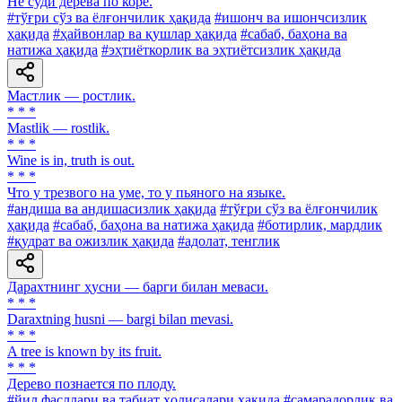
He суди дерева по коре.
#тўғри сўз ва ёлғончилик ҳақида
#ишонч ва ишончсизлик
ҳақида
#ҳайвонлар ва қушлар ҳақида
#сабаб, баҳона ва
натижа ҳақида
#эҳтиёткорлик ва эҳтиётсизлик ҳақида
Мастлик — ростлик.
* * *
Mastlik — rostlik.
* * *
Wine is in, truth is out.
* * *
Что у трезвого на уме, то у пьяного на языке.
#андиша ва андишасизлик ҳақида
#тўғри сўз ва ёлғончилик
ҳақида
#сабаб, баҳона ва натижа ҳақида
#ботирлик, мардлик
#қудрат ва ожизлик ҳақида
#адолат, тенглик
Дарахтнинг ҳусни — барги билан меваси.
* * *
Daraxtning husni — bargi bilan mevasi.
* * *
A tree is known by its fruit.
* * *
Дерево познается по плоду.
#йил фасллари ва табиат ҳодисалари ҳақида
#самарадорлик ва