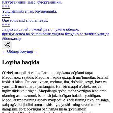
Югурганники эмас, буюрганники.
* * *
Yugurganniki emas, buyurganniki.
* * *
One sows and another reaps.
* * *
Ладно со своей ложкой да по чужим обедам.
#ризқ-насиба ва бенасиблик ҳақида
#тақдир ва тадбир ҳақида
#бошқалар
← Oldingi
Keyingi →
Loyiha haqida
Oʼzbek maqollari va naqllarining eng katta toʼplami faqat
Maqollar.uz saytida. Maqollar haqida qiziqarli maʼlumotlar, batafsil
izohlari bilan. Ota-ona, vatan, mehnat, ilm, doʼstlik, sevgi, baxt va
yana turli mavzularda jamlangan. Har bir maqol oʼzbek, rus va
ingliz tilida keltirilgan. Maqollarga qoʼshimcha yozilgan izohlarda
ularning asl mazmuni, ishlatish joiz boʼlgan holatlar yoritilgan.
Maqollar.uz saytining asosiy maqsadi: oʼzbek tilining rivojlanishiga,
xalq ogʼzaki ijodini ommalashishiga, yoshlarning savodxonlik
darajasini, soʼz boyligini oshirishga hissa qoʼshishdir.