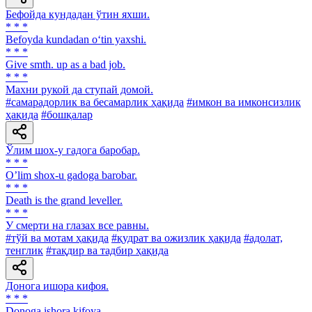
Бефойда кундадан ўтин яхши.
* * *
Befoyda kundadan o‘tin yaxshi.
* * *
Give smth. up as a bad job.
* * *
Махни рукой да ступай домой.
#самарадорлик ва бесамарлик ҳақида
#имкон ва имконсизлик
ҳақида
#бошқалар
Ўлим шох-у гадога баробар.
* * *
Oʼlim shox-u gadoga barobar.
* * *
Death is the grand leveller.
* * *
У смерти на глазах все равны.
#тўй ва мотам ҳақида
#қудрат ва ожизлик ҳақида
#адолат,
тенглик
#тақдир ва тадбир ҳақида
Донога ишора кифоя.
* * *
Donoga ishora kifoya.