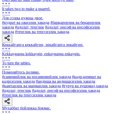
* * *
It takes two to make a quarrel.
* * *
Для ссоры нужны двое.
#қудрат ва ожизлик ҳақида
#барқарорлик ва беқарорлик
ҳақида
#адолат, тенглик
#адолат, инсоф ва инсофсизлик
ҳақида
#тенглик ва тенгсизлик ҳақида
Кеккайганга кеккайгин, энкайганга энкайгин.
* * *
Kekkayganga kekkaygin, enkayganga enkaygin.
* * *
To turn the tables.
* * *
Поменяйтесь ролями.
#самимийлик ва носамимийлик ҳақида
#қадр-қиммат ва
қадрсизлик ҳақида
#андиша ва андишасизлик ҳақида
#камтарлик ва манманлик ҳақида
#ғурур ва хушомад ҳақида
#адолат, тенглик
#адолат, инсоф ва инсофсизлик ҳақида
#тенглик ва тенгсизлик ҳақида
Муҳаббат бойликка боқмас.
* * *