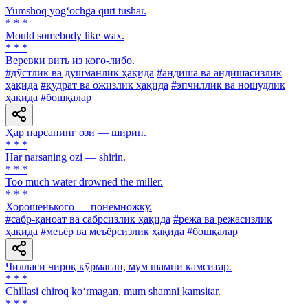
Yumshoq yog‘ochga qurt tushar.
* * *
Mould somebody like wax.
* * *
Веревки вить из кого-либо.
#дўстлик ва душманлик ҳақида
#андиша ва андишасизлик
ҳақида
#қудрат ва ожизлик ҳақида
#эпчиллик ва ношудлик
ҳақида
#бошқалар
Ҳар нарсанинг ози — ширин.
* * *
Har narsaning ozi — shirin.
* * *
Too much water drowned the miller.
* * *
Хорошенького — понемножку.
#сабр-қаноат ва сабрсизлик ҳақида
#режа ва режасизлик
ҳақида
#меъёр ва меъёрсизлик ҳақида
#бошқалар
Чилласи чироқ кўрмаган, мум шамни камситар.
* * *
Chillasi chiroq ko‘rmagan, mum shamni kamsitar.
* * *