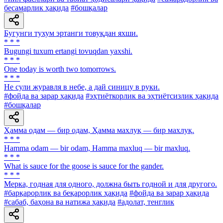
бесамарлик ҳақида
#бошқалар
Бугунги тухум эртанги товуқдан яхши.
* * *
Bugungi tuxum ertangi tovuqdan yaxshi.
* * *
One today is worth two tomorrows.
* * *
He сули журавля в небе, а дай синицу в руки.
#фойда ва зарар ҳақида
#эҳтиёткорлик ва эҳтиётсизлик ҳақида
#бошқалар
Ҳамма одам — бир одам, Ҳамма махлуқ — бир махлуқ.
* * *
Hamma odam — bir odam, Hamma maxluq — bir maxluq.
* * *
What is sauce for the goose is sauce for the gander.
* * *
Мерка, годная для одного, должна быть годной и для другого.
#барқарорлик ва беқарорлик ҳақида
#фойда ва зарар ҳақида
#сабаб, баҳона ва натижа ҳақида
#адолат, тенглик