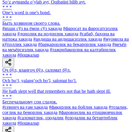
So‘z aytganda o‘ylab ayt, Oqibatini bilib ayt.
* * *
One’s word is one's bond.
* * *
Быть хозяином своего слова.
#яхши сўз ва ёмон сўз ҳақида
#фаросат ва фаросатсизлик
ҳақида
#донолик ва нодонлик ҳақида
#сабаб, баҳона ва
натижа ҳақида
#андиша ва андишасизлик ҳақида
#муомила ва
қўполлик ҳақида
#барқарорлик ва беқарорлик ҳақида
#меъёр
ва меъёрсизлик ҳақида
#тажрибакорлик ва калтабинлик
ҳақида
#бошқалар
Оч бўл, яланғоч бўл, саломат бўл.
* * *
Och bo‘l, yalang‘och bo‘l, salomat bo‘l.
* * *
He hath slept well that remembers not that be hath slept ill.
* * *
Беспечальному сон сладок.
#севинч ва ғам ҳақида
#фақирлик ва бойлик ҳақида
#тозалик,
соғлик ва беморлик ҳақида
#фаровонлик ва етишмовчилик
ҳақида
#саломатлик, озодалик
#озодалик ва бетартиблик
ҳақида
#бошқалар