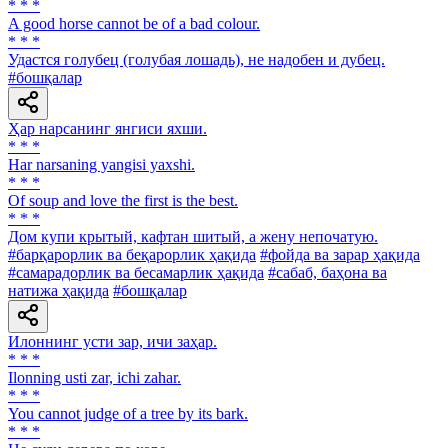
* * *
A good horse cannot be of a bad colour.
* * *
Удастся голубец (голубая лошадь), не надобен и дубец.
#бошқалар
Ҳар нарсанинг янгиси яхши.
* * *
Har narsaning yangisi yaxshi.
* * *
Of soup and love the first is the best.
* * *
Дом купи крытый, кафтан шитый, а жену непочатую.
#барқарорлик ва беқарорлик ҳақида
#фойда ва зарар ҳақида
#самарадорлик ва бесамарлик ҳақида
#сабаб, баҳона ва
натижа ҳақида
#бошқалар
Илоннинг усти зар, ичи заҳар.
* * *
Ilonning usti zar, ichi zahar.
* * *
You cannot judge of a tree by its bark.
* * *