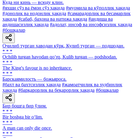
Куда ни кинь — всюду клин.
#яхши сўз ва ёмон сўз ҳақида
#муомила ва қўполлик ҳақида
#донолик ва нодонлик ҳақида
#самарадорлик ва бесамарлик
ҳақида
#сабаб, баҳона ва натижа ҳақида
#андиша ва
андишасизлик ҳақида
#адолат, инсоф ва инсофсизлик ҳақида
#бошқалар
Очилиб турган ҳаводан қўрқ, Кулиб турган — подшодан.
* * *
Ochilib turgan havodan qo‘rq, Kulib turgan — podshodan.
* * *
The King's favour is no inheritance.
* * *
Барскаямилость — божьяроса.
#бахт ва бахтсизлик ҳақида
#жамоатчилик ва худбинлик
ҳақида
#барқарорлик ва беқарорлик ҳақида
#бошқалар
Бир бошга бир ўлим.
* * *
Bir boshga bir o‘lim.
* * *
A man can only die once.
* * *