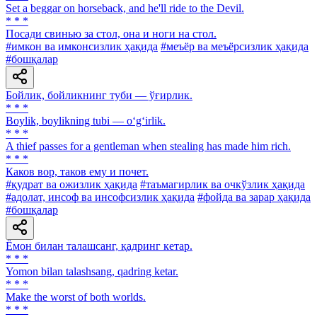
Set a beggar on horseback, and he'll ride to the Devil.
* * *
Посади свинью за стол, она и ноги на стол.
#имкон ва имконсизлик ҳақида
#меъёр ва меъёрсизлик ҳақида
#бошқалар
Бойлик, бойликнинг туби — ўғирлик.
* * *
Boylik, boylikning tubi — o‘g‘irlik.
* * *
A thief passes for a gentleman when stealing has made him rich.
* * *
Каков вор, таков ему и почет.
#қудрат ва ожизлик ҳақида
#таъмагирлик ва очкўзлик ҳақида
#адолат, инсоф ва инсофсизлик ҳақида
#фойда ва зарар ҳақида
#бошқалар
Ёмон билан талашсанг, қадринг кетар.
* * *
Yomon bilan talashsang, qadring ketar.
* * *
Make the worst of both worlds.
* * *