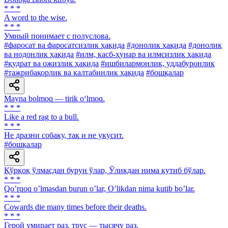
* * *
A word to the wise.
* * *
Умный понимает с полуслова.
#фаросат ва фаросатсизлик ҳақида
#донолик ҳақида
#донолик
ва нодонлик ҳақида
#илм, касб-ҳунар ва илмсизлик ҳақида
#қудрат ва ожизлик ҳақида
#ишбилармонлик, уддабуронлик
#тажрибакорлик ва калтабинлик ҳақида
#бошқалар
Mayna bolmoq — tirik o‘lmoq.
* * *
Like a red rag to a bull.
* * *
He дразни собаку, так и не укусит.
#бошқалар
Қўрқоқ ўлмасдан бурун ўлар, Ўликдан нима кутиб бўлар.
* * *
Qoʼrqoq oʼlmasdan burun oʼlar, Oʼlikdan nima kutib boʼlar.
* * *
Cowards die many times before their deaths.
* * *
Герой умирает раз, трус — тысячу раз.