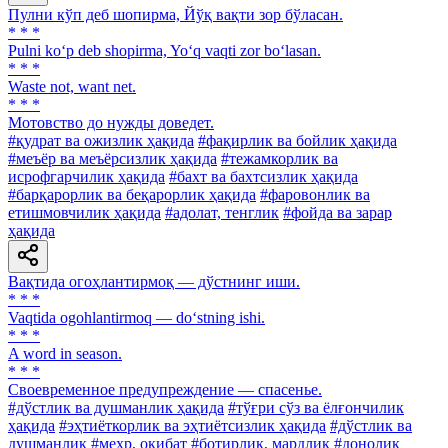
Пулни кўп деб шопирма, Йўқ вақти зор бўласан.
* * *
Pulni ko‘p deb shopirma, Yo‘q vaqti zor bo‘lasan.
* * *
Waste not, want net.
* * *
Мотовство до нужды доведет.
#қудрат ва ожизлик ҳақида
#фақирлик ва бойлик ҳақида
#меъёр ва меъёрсизлик ҳақида
#тежамкорлик ва
исрофгарчилик ҳақида
#бахт ва бахтсизлик ҳақида
#барқарорлик ва беқарорлик ҳақида
#фаровонлик ва
етишмовчилик ҳақида
#адолат, тенглик
#фойда ва зарар
ҳақида
Вақтида огоҳлантирмоқ — дўстнинг иши.
* * *
Vaqtida ogohlantirmoq — do‘stning ishi.
* * *
A word in season.
* * *
Своевременное предупреждение — спасенье.
#дўстлик ва душманлик ҳақида
#тўғри сўз ва ёлғончилик
ҳақида
#эҳтиёткорлик ва эҳтиётсизлик ҳақида
#дўстлик ва
душманлик
#меҳр, оқибат
#ботирлик, мардлик
#донолик