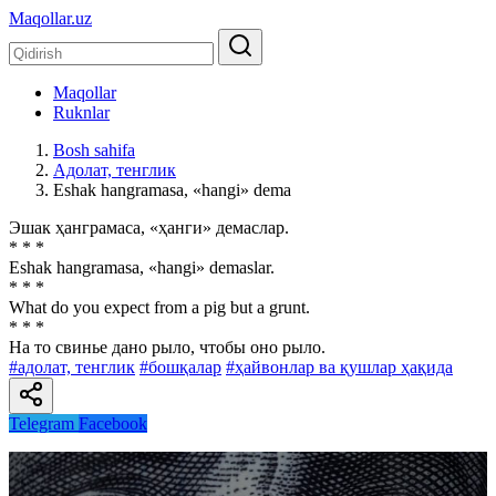
Maqollar.uz
Maqollar
Ruknlar
Bosh sahifa
Адолат, тенглик
Eshak hangramasa, «hangi» dema
Эшак ҳанграмаса, «ҳанги» демаслар.
* * *
Eshak hangramasa, «hangi» demaslar.
* * *
What do you expect from a pig but a grunt.
* * *
На то свинье дано рыло, чтобы оно рыло.
#адолат, тенглик
#бошқалар
#ҳайвонлар ва қушлар ҳақида
Telegram
Facebook