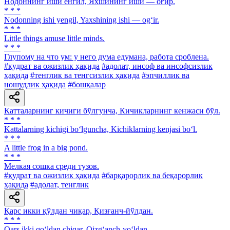
Нодоннинг иши енгил, Яхшининг иши — оғир.
* * *
Nodonning ishi yengil, Yaxshining ishi — og‘ir.
* * *
Little things amuse little minds.
* * *
Глупому на что ум: у него дума eдумана, работа сроблена.
#қудрат ва ожизлик ҳақида
#адолат, инсоф ва инсофсизлик
ҳақида
#тенглик ва тенгсизлик ҳақида
#эпчиллик ва
ношудлик ҳақида
#бошқалар
Катталарнинг кичиги бўлгунча, Кичикларнинг кенжаси бўл.
* * *
Kattalarning kichigi bo‘lguncha, Kichiklarning kenjasi bo‘l.
* * *
A little frog in a big pond.
* * *
Мелкая сошка среди тузов.
#қудрат ва ожизлик ҳақида
#барқарорлик ва беқарорлик
ҳақида
#адолат, тенглик
Қарс икки қўлдан чиқар, Қизғанч-йўлдан.
* * *
Qars ikki qo‘ldan chiqar, Qizg‘anch-yo‘ldan.