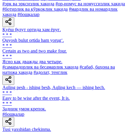
#эрк ва эрксизлик ҳақида
#ор-номус ва номуссизлик ҳақида
#ботирлик ва қўрқоқлик ҳақида
#мардлик ва номардлик
ҳақида
#бошқалар
Қуёш булут ортида ҳам ёруғ.
* * *
Quyosh bulut ortida ham yorug‘.
* * *
Certain as two and two make four.
* * *
Ясно как дважды два четыре.
#самарадорлик ва бесамарлик ҳақида
#сабаб, баҳона ва
натижа ҳақида
#адолат, тенглик
Aqling pesh - ishing besh, Aqling kech — ishing hech.
* * *
Easy to be wise after the event, It is.
* * *
Задним умом крепок.
#бошқалар
Tusi yaxshidan chekinma.