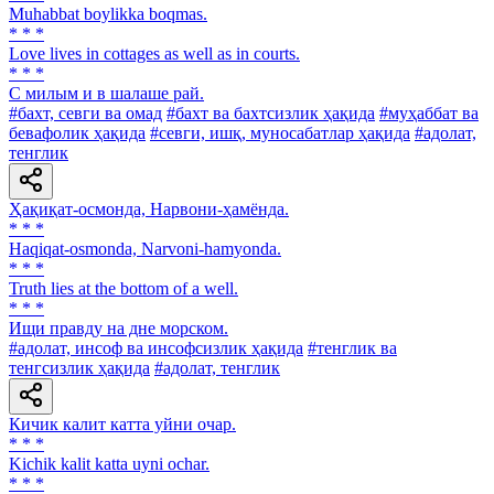
Muhabbat boylikka boqmas.
* * *
Love lives in cottages as well as in courts.
* * *
С милым и в шалаше рай.
#бахт, севги ва омад
#бахт ва бахтсизлик ҳақида
#муҳаббат ва
бевафолик ҳақида
#севги, ишқ, муносабатлар ҳақида
#адолат,
тенглик
Ҳақиқат-осмонда, Нарвони-ҳамёнда.
* * *
Haqiqat-osmonda, Narvoni-hamyonda.
* * *
Truth lies at the bottom of a well.
* * *
Ищи правду на дне морском.
#адолат, инсоф ва инсофсизлик ҳақида
#тенглик ва
тенгсизлик ҳақида
#адолат, тенглик
Кичик калит катта уйни очар.
* * *
Kichik kalit katta uyni ochar.
* * *