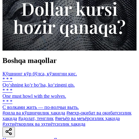
Boshqa maqollar
Қўшнинг кўр бўлса, кўзингни қис.
* * *
Qo‘shning ko‘r bo‘lsa, ko‘zingni qis.
* * *
One must howl with the wolves.
* * *
С волками жить — по-волчьи выть.
#оила ва қўшничилик ҳақида
#меҳр-оқибат ва оқибатсизлик
ҳақида
#адолат, тенглик
#меъёр ва меъёрсизлик ҳақида
#эҳтиёткорлик ва эҳтиётсизлик ҳақида