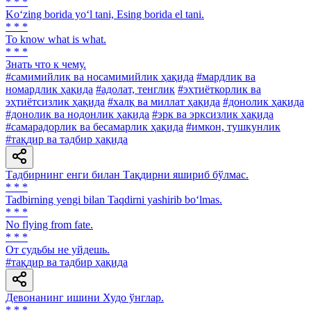
* * *
Ko‘zing borida yo‘l tani, Esing borida el tani.
* * *
To know what is what.
* * *
Знать что к чему.
#самимийлик ва носамимийлик ҳақида
#мардлик ва
номардлик ҳақида
#адолат, тенглик
#эҳтиёткорлик ва
эҳтиётсизлик ҳақида
#халқ ва миллат ҳақида
#донолик ҳақида
#донолик ва нодонлик ҳақида
#эрк ва эрксизлик ҳақида
#самарадорлик ва бесамарлик ҳақида
#имкон, тушкунлик
#тақдир ва тадбир ҳақида
Тадбирнинг енги билан Тақдирни яшириб бўлмас.
* * *
Tadbirning yengi bilan Taqdirni yashirib bo‘lmas.
* * *
No flying from fate.
* * *
От судьбы не уйдешь.
#тақдир ва тадбир ҳақида
Девонанинг ишини Худо ўнглар.
* * *