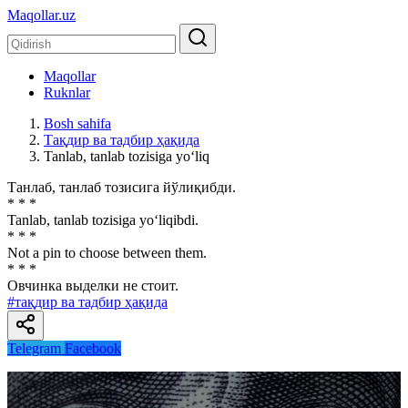
Maqollar.uz
Maqollar
Ruknlar
Bosh sahifa
Тақдир ва тадбир ҳақида
Tanlab, tanlab tozisiga yo‘liq
Танлаб, танлаб тозисига йўлиқибди.
* * *
Tanlab, tanlab tozisiga yo‘liqibdi.
* * *
Not a pin to choose between them.
* * *
Овчинка выделки не стоит.
#тақдир ва тадбир ҳақида
Telegram
Facebook