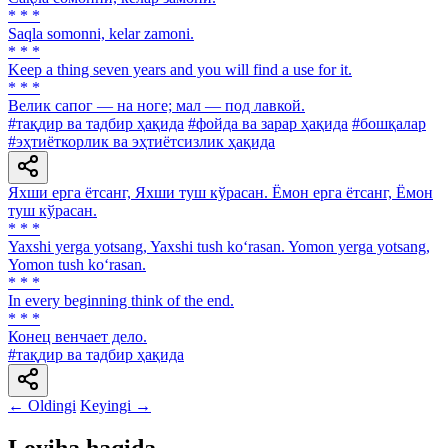
* * *
Saqla somonni, kelar zamoni.
* * *
Keep a thing seven years and you will find a use for it.
* * *
Велик сапог — на ноге; мал — под лавкой.
#тақдир ва тадбир ҳақида
#фойда ва зарар ҳақида
#бошқалар
#эҳтиёткорлик ва эҳтиётсизлик ҳақида
Яхши ерга ётсанг, Яхши туш кўрасан. Ёмон ерга ётсанг, Ёмон
туш кўрасан.
* * *
Yaxshi yerga yotsang, Yaxshi tush ko‘rasan. Yomon yerga yotsang,
Yomon tush ko‘rasan.
* * *
In every beginning think of the end.
* * *
Конец венчает дело.
#тақдир ва тадбир ҳақида
← Oldingi
Keyingi →