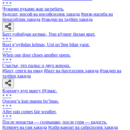
* * *
Чужими руками жар загребать.
#адолат, инсоф ва инсофсизлик ҳақида
#ризқ-насиба ва
бенасиблик ҳақида
#тақдир ва тадбир ҳақида
Бахт ғойибдан келмас, Уни қўлинг билан ярат.
* * *
Baxt gʼoyibdan kelmas, Uni qoʼling bilan yarat.
* * *
When one door closes another opens.
* * *
Счастье, что палка: о двух концах.
#бахт, севги ва омад
#бахт ва бахтсизлик ҳақида
#тақдир ва
тадбир ҳақида
Қоронғу кун мангу бўлмас.
* * *
Qorongʼu kun mangu boʼlmas.
* * *
After rain comes fair weather.
* * *
После ненастья — солнышко, после горя — радость.
#севинч ва ғам ҳақида
#сабр-қаноат ва сабрсизлик ҳақида