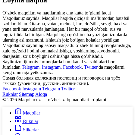
Loyiha haqida
Oʼzbek maqollari va naqllarining eng katta toʼplami faqat
Maqollar.uz saytida. Maqollar haqida qiziqarli maʼlumotlar, batafsil
izohlari bilan. Ota-ona, vatan, mehnat, ilm, doʼstlik, sevgi, baxt va
yana turli mavzularda jamlangan. Har bir maqol oʼzbek, rus va
ingliz tilida keltirilgan. Maqollarga qoʼshimcha yozilgan izohlarda
ularning asl mazmuni, ishlatish joiz boʼlgan holatlar yoritilgan.
Maqollar.uz saytining asosiy maqsadi: oʼzbek tilining rivojlanishiga,
xalq ogʼzaki ijodini ommalashishiga, yoshlarning savodxonlik
darajasini, soʼz boyligini oshirishga hissa qoʼshishdir.
Saytimizni ijtimoiy tarmoqlarda ham kanal va sahifalari bor.
Jumladan
Telegram
,
Instagram
,
Facebook
,
Twitter
'da maqollarni
keng ommaga yetkazamiz.
Самая большая коллекция пословиц и поговорок на трёх
языках (узбекский, русский, английский).
Facebook
Instagram
Telegram
Twitter
Ruknlar
Sitemap
Aloqa
© 2026 Maqollar.uz — oʼzbek xalq maqollari toʼplami
Maqollar
Ruknlar
Stikerlar