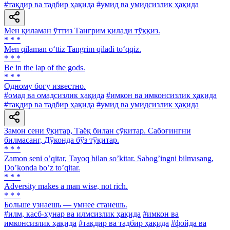
#тақдир ва тадбир ҳақида
#умид ва умидсизлик ҳақида
Мен қиламан ўттиз Тангрим қилади тўққиз.
* * *
Men qilaman o‘ttiz Tangrim qiladi to‘qqiz.
* * *
Be in the lap of the gods.
* * *
Одному богу известно.
#омад ва омадсизлик ҳақида
#имкон ва имконсизлик ҳақида
#тақдир ва тадбир ҳақида
#умид ва умидсизлик ҳақида
Замон сени ўқитар, Таёқ билан сўкитар. Сабоғингни
билмасанг, Дўконда бўз тўқитар.
* * *
Zamon seni oʼqitar, Tayoq bilan soʼkitar. Sabogʼingni bilmasang,
Doʼkonda boʼz toʼqitar.
* * *
Adversity makes a man wise, not rich.
* * *
Больше узнаешь — умнее станешь.
#илм, касб-ҳунар ва илмсизлик ҳақида
#имкон ва
имконсизлик ҳақида
#тақдир ва тадбир ҳақида
#фойда ва