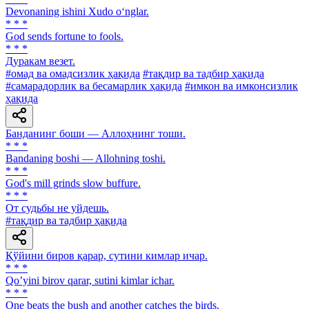
Devonaning ishini Xudo o‘nglar.
* * *
God sends fortune to fools.
* * *
Дуракам везет.
#омад ва омадсизлик ҳақида
#тақдир ва тадбир ҳақида
#самарадорлик ва бесамарлик ҳақида
#имкон ва имконсизлик
ҳақида
Банданинг боши — Аллоҳнинг тоши.
* * *
Bandaning boshi — Allohning toshi.
* * *
God's mill grinds slow buffure.
* * *
От судьбы не уйдешь.
#тақдир ва тадбир ҳақида
Қўйини биров қарар, сутини кимлар ичар.
* * *
Qoʼyini birov qarar, sutini kimlar ichar.
* * *
One beats the bush and another catches the birds.