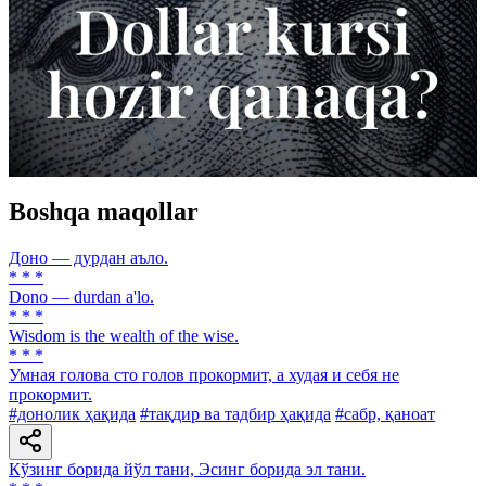
Boshqa maqollar
Доно — дурдан аъло.
* * *
Dono — durdan a'lo.
* * *
Wisdom is the wealth of the wise.
* * *
Умная голова сто голов прокормит, а худая и себя не
прокормит.
#донолик ҳақида
#тақдир ва тадбир ҳақида
#сабр, қаноат
Кўзинг борида йўл тани, Эсинг борида эл тани.