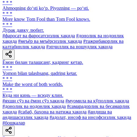
* * *
Ahmoqning do‘sti ko‘p. Piyozning — po‘sti.
* * *
More know Tom Fool than Тоm Fool knows.
* * *
Дурак давку любит.
#фаросат ва фаросатсизлик ҳақида
#донолик ва нодонлик
ҳақида
#меъёр ва меъёрсизлик ҳақида
#тажрибакорлик ва
калтабинлик ҳақида
#эпчиллик ва ношудлик ҳақида
Ёмон билан талашсанг, қадринг кетар.
* * *
Yomon bilan talashsang, qadring ketar.
* * *
Make the worst of both worlds.
* * *
Куда ни кинь — всюду клин.
#яхши сўз ва ёмон сўз ҳақида
#муомила ва қўполлик ҳақида
#донолик ва нодонлик ҳақида
#самарадорлик ва бесамарлик
ҳақида
#сабаб, баҳона ва натижа ҳақида
#андиша ва
андишасизлик ҳақида
#адолат, инсоф ва инсофсизлик ҳақида
#бошқалар