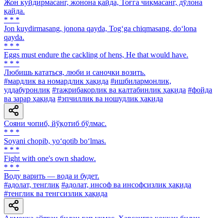
Жон куйдирмасанг, жонона қайда, Тоғга чиқмасанг, дўлона
қайда.
* * *
Jon kuydirmasang, jonona qayda, Tog‘ga chiqmasang, do‘lona
qayda.
* * *
Eggs must endure the cackling of hens, He that would have.
* * *
Любишь кататься, люби и саночки возить.
#мардлик ва номардлик ҳақида
#ишбилармонлик,
уддабуронлик
#тажрибакорлик ва калтабинлик ҳақида
#фойда
ва зарар ҳақида
#эпчиллик ва ношудлик ҳақида
Сояни чопиб, йўқотиб бўлмас.
* * *
Soyani chopib, yo‘qotib bo‘lmas.
* * *
Fight with one's own shadow.
* * *
Воду варить — вода и будет.
#адолат, тенглик
#адолат, инсоф ва инсофсизлик ҳақида
#тенглик ва тенгсизлик ҳақида