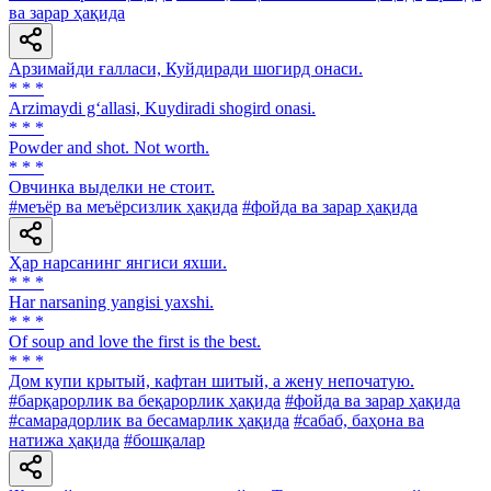
ва зарар ҳақида
Арзимайди ғалласи, Куйдиради шогирд онаси.
* * *
Arzimaydi g‘allasi, Kuydiradi shogird onasi.
* * *
Powder and shot. Not worth.
* * *
Овчинка выделки не стоит.
#меъёр ва меъёрсизлик ҳақида
#фойда ва зарар ҳақида
Ҳар нарсанинг янгиси яхши.
* * *
Har narsaning yangisi yaxshi.
* * *
Of soup and love the first is the best.
* * *
Дом купи крытый, кафтан шитый, а жену непочатую.
#барқарорлик ва беқарорлик ҳақида
#фойда ва зарар ҳақида
#самарадорлик ва бесамарлик ҳақида
#сабаб, баҳона ва
натижа ҳақида
#бошқалар