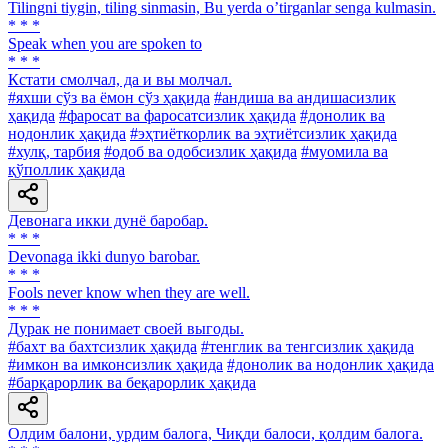
Tilingni tiygin, tiling sinmasin, Bu yerda oʼtirganlar senga kulmasin.
* * *
Speak when you are spoken to
* * *
Кстати смолчал, да и вы молчал.
#яхши сўз ва ёмон сўз ҳақида
#андиша ва андишасизлик
ҳақида
#фаросат ва фаросатсизлик ҳақида
#донолик ва
нодонлик ҳақида
#эҳтиёткорлик ва эҳтиётсизлик ҳақида
#хулқ, тарбия
#одоб ва одобсизлик ҳақида
#муомила ва
қўполлик ҳақида
Девонага икки дунё баробар.
* * *
Devonaga ikki dunyo barobar.
* * *
Fools never know when they are well.
* * *
Дурак не понимает своей выгоды.
#бахт ва бахтсизлик ҳақида
#тенглик ва тенгсизлик ҳақида
#имкон ва имконсизлик ҳақида
#донолик ва нодонлик ҳақида
#барқарорлик ва беқарорлик ҳақида
Олдим балони, урдим балога, Чиқди балоси, қолдим балога.