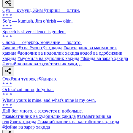
Сўз — кумуш, Жим ўтириш — олтин.
* * *
So‘z — kumush, Jim o‘tirish — oltin.
* * *
Speech is silver, silence is golden.
* * *
Слово — серебро, молчание — золото.
#яхши сўз ва ёмон сўз ҳақида
#камтарлик ва манманлик
ҳақида
#донолик ва нодонлик ҳақида
#одоб ва одобсизлик
ҳақида
#муомила ва қўполлик ҳақида
#фойда ва зарар ҳақида
#эҳтиёткорлик ва эҳтиётсизлик ҳақида
Очкўзни тупроқ тўйдирар.
* * *
Ochko‘zni tuproq to‘ydirar.
* * *
What's yours is mine, and what's mine is my own.
* * *
Дай бог много, а захочется и побольше.
#жамоатчилик ва худбинлик ҳақида
#таъмагирлик ва
очкўзлик ҳақида
#тажрибакорлик ва калтабинлик ҳақида
#фойда ва зарар ҳақида