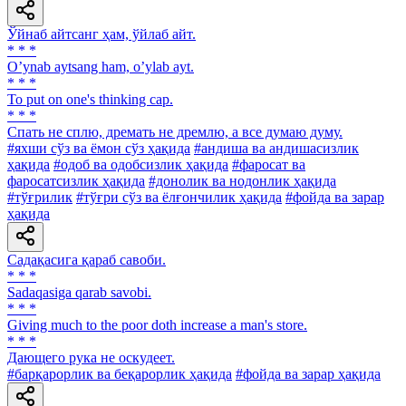
Ўйнаб айтсанг ҳам, ўйлаб айт.
* * *
Oʼynab aytsang ham, oʼylab ayt.
* * *
To put on one's thinking cap.
* * *
Спать не сплю, дремать не дремлю, а все думаю думу.
#яхши сўз ва ёмон сўз ҳақида
#андиша ва андишасизлик
ҳақида
#одоб ва одобсизлик ҳақида
#фаросат ва
фаросатсизлик ҳақида
#донолик ва нодонлик ҳақида
#тўғрилик
#тўғри сўз ва ёлғончилик ҳақида
#фойда ва зарар
ҳақида
Садақасига қараб савоби.
* * *
Sadaqasiga qarab savobi.
* * *
Giving much to the poor doth increase a man's store.
* * *
Дающего рука не оскудеет.
#барқарорлик ва беқарорлик ҳақида
#фойда ва зарар ҳақида