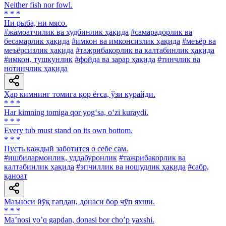
Neither fish nor fowl.
* * *
Ни рыба, ни мясо.
#жамоатчилик ва худбинлик ҳақида
#самарадорлик ва
бесамарлик ҳақида
#имкон ва имконсизлик ҳақида
#меъёр ва
меъёрсизлик ҳақида
#тажрибакорлик ва калтабинлик ҳақида
#имкон, тушкунлик
#фойда ва зарар ҳақида
#тинчлик ва
нотинчлик ҳақида
Ҳар кимнинг томига қор ёғса, ўзи курайди.
* * *
Har kimning tomiga qor yog‘sa, o‘zi kuraydi.
* * *
Every tub must stand on its own bottom.
* * *
Пусть каждый заботится о себе сам.
#ишбилармонлик, уддабуронлик
#тажрибакорлик ва
калтабинлик ҳақида
#эпчиллик ва ношудлик ҳақида
#сабр,
қаноат
Маъноси йўқ гапдан, донаси бор чўп яхши.
* * *
Maʼnosi yoʼq gapdan, donasi bor choʼp yaxshi.