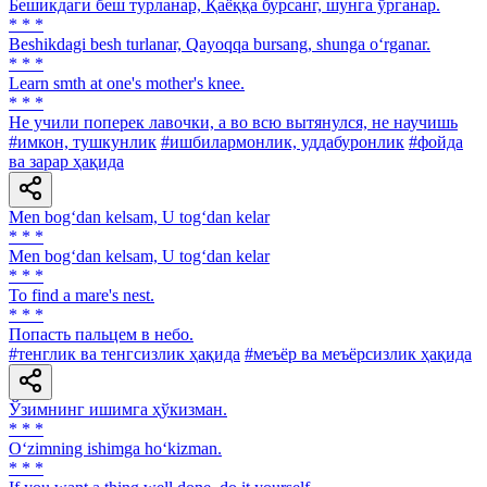
Бешикдаги беш турланар, Қаёққа бурсанг, шунга ўрганар.
* * *
Beshikdagi besh turlanar, Qayoqqa bursang, shunga o‘rganar.
* * *
Learn smth at one's mother's knee.
* * *
Не учили поперек лавочки, а во всю вытянулся, не научишь
#имкон, тушкунлик
#ишбилармонлик, уддабуронлик
#фойда
ва зарар ҳақида
Men bog‘dan kelsam, U tog‘dan kelar
* * *
Men bog‘dan kelsam, U tog‘dan kelar
* * *
То find а mare's nest.
* * *
Попасть пальцем в небо.
#тенглик ва тенгсизлик ҳақида
#меъёр ва меъёрсизлик ҳақида
Ўзимнинг ишимга ҳўкизман.
* * *
O‘zimning ishimga ho‘kizman.
* * *