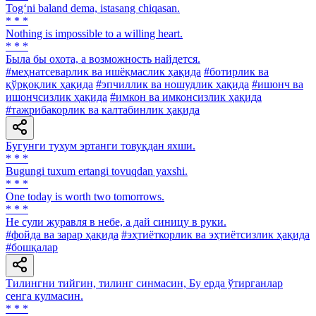
Tog‘ni baland dema, istasang chiqasan.
* * *
Nothing is impossible to a willing heart.
* * *
Была бы охота, а возможность найдется.
#меҳнатсеварлик ва ишёқмаслик ҳақида
#ботирлик ва
қўрқоқлик ҳақида
#эпчиллик ва ношудлик ҳақида
#ишонч ва
ишончсизлик ҳақида
#имкон ва имконсизлик ҳақида
#тажрибакорлик ва калтабинлик ҳақида
Бугунги тухум эртанги товуқдан яхши.
* * *
Bugungi tuxum ertangi tovuqdan yaxshi.
* * *
One today is worth two tomorrows.
* * *
He сули журавля в небе, а дай синицу в руки.
#фойда ва зарар ҳақида
#эҳтиёткорлик ва эҳтиётсизлик ҳақида
#бошқалар
Тилингни тийгин, тилинг синмасин, Бу ерда ўтирганлар
сенга кулмасин.
* * *