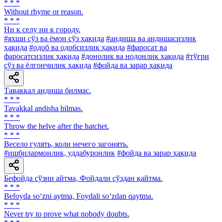
* * *
Without rhyme or reason.
* * *
Ни к селу ни к городу.
#яхши сўз ва ёмон сўз ҳақида
#андиша ва андишасизлик
ҳақида
#одоб ва одобсизлик ҳақида
#фаросат ва
фаросатсизлик ҳақида
#донолик ва нодонлик ҳақида
#тўғри
сўз ва ёлғончилик ҳақида
#фойда ва зарар ҳақида
Таваккал андиша билмас.
* * *
Tavakkal andisha bilmas.
* * *
Throw the helve after the hatchet.
* * *
Весело гулять, коли нечего загонять.
#ишбилармонлик, уддабуронлик
#фойда ва зарар ҳақида
Бефойда сўзни айтма, Фойдали сўздан қайтма.
* * *
Befoyda so‘zni aytma, Foydali so‘zdan qaytma.
* * *
Never try to prove what nobody doubts.