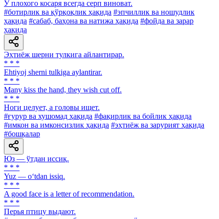
У плохого косаря всегда серп виноват.
#ботирлик ва қўрқоқлик ҳақида
#эпчиллик ва ношудлик
ҳақида
#сабаб, баҳона ва натижа ҳақида
#фойда ва зарар
ҳақида
Эҳтиёж шерни тулкига айлантирар.
* * *
Ehtiyoj sherni tulkiga aylantirar.
* * *
Many kiss the hand, they wish cut off.
* * *
Ноги целует, a головы ищет.
#ғурур ва хушомад ҳақида
#фақирлик ва бойлик ҳақида
#имкон ва имконсизлик ҳақида
#эҳтиёж ва зарурият ҳақида
#бошқалар
Юз — ўтдан иссиқ.
* * *
Yuz — o‘tdan issiq.
* * *
A good face is a letter of recommendation.
* * *
Перья птицу выдают.