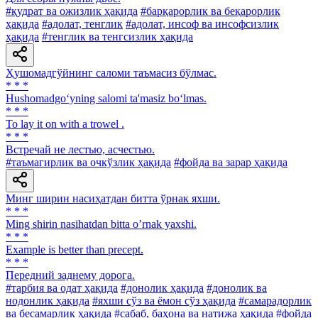
#қудрат ва ожизлик ҳақида
#барқарорлик ва беқарорлик
ҳақида
#адолат, тенглик
#адолат, инсоф ва инсофсизлик
ҳақида
#тенглик ва тенгсизлик ҳақида
Ҳушомадгўйнинг саломи таъмасиз бўлмас.
* * *
Hushomadgo‘yning salomi ta'masiz bo‘lmas.
* * *
То lay it on with a trowel .
* * *
Встречай не лестью, асчестью.
#таъмагирлик ва очкўзлик ҳақида
#фойда ва зарар ҳақида
Минг ширин насиҳатдан битта ўрнак яхши.
* * *
Ming shirin nasihatdan bitta oʼrnak yaxshi.
* * *
Example is better than precept.
* * *
Передний заднему дорога.
#тарбия ва одат ҳақида
#донолик ҳақида
#донолик ва
нодонлик ҳақида
#яхши сўз ва ёмон сўз ҳақида
#самарадорлик
ва бесамарлик ҳақида
#сабаб, баҳона ва натижа ҳақида
#фойда