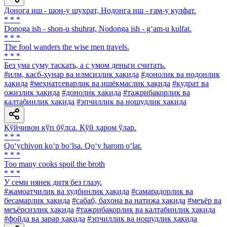
Донога иш - шон-у шуҳрат, Нодонга иш - ғам-у кулфат.
* * *
Donoga ish - shon-u shuhrat, Nodonga ish - g‘am-u kulfat.
* * *
The fool wanders the wise men travels.
* * *
Без ума суму таскать, а с умом деньги считать.
#илм, касб-ҳунар ва илмсизлик ҳақида
#донолик ва нодонлик
ҳақида
#меҳнатсеварлик ва ишёқмаслик ҳақида
#қудрат ва
ожизлик ҳақида
#донолик ҳақида
#тажрибакорлик ва
калтабинлик ҳақида
#эпчиллик ва ношудлик ҳақида
Қўйчивон кўп бўлса. Қўй ҳаром ўлар.
* * *
Qo‘ychivon ko‘p bo‘lsa. Qo‘y harom o‘lar.
* * *
Too many cooks spoil the broth
* * *
У семи нянек дитя без глазу.
#жамоатчилик ва худбинлик ҳақида
#самарадорлик ва
бесамарлик ҳақида
#сабаб, баҳона ва натижа ҳақида
#меъёр ва
меъёрсизлик ҳақида
#тажрибакорлик ва калтабинлик ҳақида
#фойда ва зарар ҳақида
#эпчиллик ва ношудлик ҳақида