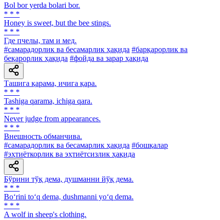
Bol bor yerda bolari bor.
* * *
Honey is sweet, but the bee stings.
* * *
Где пчелы, там и мед.
#самарадорлик ва бесамарлик ҳақида
#барқарорлик ва
беқарорлик ҳақида
#фойда ва зарар ҳақида
Ташига қарама, ичига қара.
* * *
Tashiga qarama, ichiga qara.
* * *
Never judge from appearances.
* * *
Внешность обманчива.
#самарадорлик ва бесамарлик ҳақида
#бошқалар
#эҳтиёткорлик ва эҳтиётсизлик ҳақида
Бўрини тўқ дема, душманни йўқ дема.
* * *
Bo‘rini to‘q dema, dushmanni yo‘q dema.
* * *
A wolf in sheep's clothing.