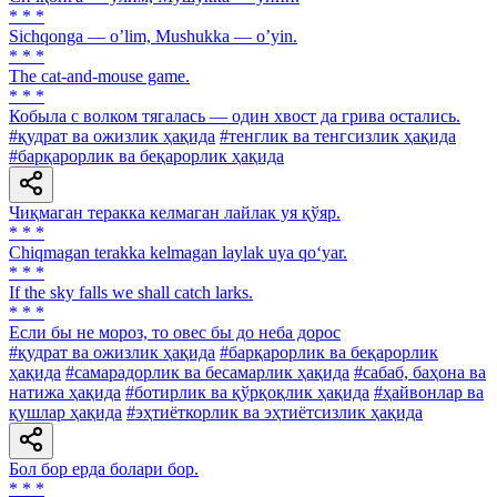
* * *
Sichqonga — oʼlim, Mushukka — oʼyin.
* * *
The cat-and-mouse game.
* * *
Кобыла с волком тягалась — один хвост да грива остались.
#қудрат ва ожизлик ҳақида
#тенглик ва тенгсизлик ҳақида
#барқарорлик ва беқарорлик ҳақида
Чиқмаган теракка келмаган лайлак уя қўяр.
* * *
Chiqmagan terakka kelmagan laylak uya qo‘yar.
* * *
If the sky falls we shall catch larks.
* * *
Если бы не мороз, то овес бы до неба дорос
#қудрат ва ожизлик ҳақида
#барқарорлик ва беқарорлик
ҳақида
#самарадорлик ва бесамарлик ҳақида
#сабаб, баҳона ва
натижа ҳақида
#ботирлик ва қўрқоқлик ҳақида
#ҳайвонлар ва
қушлар ҳақида
#эҳтиёткорлик ва эҳтиётсизлик ҳақида
Бол бор ерда болари бор.
* * *