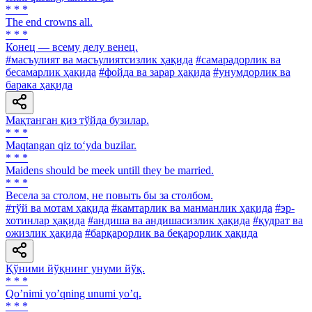
* * *
The end crowns all.
* * *
Конец — всему делу венец.
#масъулият ва масъулиятсизлик ҳақида
#самарадорлик ва
бесамарлик ҳақида
#фойда ва зарар ҳақида
#унумдорлик ва
барака ҳақида
Мақтанган қиз тўйда бузилар.
* * *
Maqtangan qiz to‘yda buzilar.
* * *
Maidens should be meek untill they be married.
* * *
Весела за столом, не повыть бы за столбом.
#тўй ва мотам ҳақида
#камтарлик ва манманлик ҳақида
#эр-
хотинлар ҳақида
#андиша ва андишасизлик ҳақида
#қудрат ва
ожизлик ҳақида
#барқарорлик ва беқарорлик ҳақида
Қўними йўқнинг унуми йўқ.
* * *
Qoʼnimi yoʼqning unumi yoʼq.
* * *