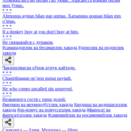
Аҳмоққа айтган билан гап уқмас. Харсангга қоққан билан
мих ўтмас.
* * *
Аhmoqqa aytgan bilan gap uqmas. Xarsangga qoqqan bilan mix
oʼtmas.
* * *
If a donkey bray at you don't bray at him.
* * *
He связывайся с дураком.
#самарадорлик ва бесамарлик ҳақида
#донолик ва нодонлик
ҳақида
Чақирилмаган қўноқ қуруқ қайтади.
* * *
Chaqirilmagan qoʼnoq quruq qaytadi.
* * *
Не who comes uncalled sits unserved.
* * *
Незванного гостя с пира долой.
#меҳмон ва меҳмондўстлик ҳақида
#андиша ва андишасизлик
ҳақида
#ор-номус ва номуссизлик ҳақида
#фаросат ва
фаросатсизлик ҳақида
#самимийлик ва носамимийлик ҳақида
Сичқонга — ўлим, Мушукка — ўйин.