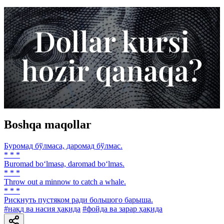
Boshqa maqollar
Буромад бўлмаса, даромад бўлмас.
* * *
Buromad bo‘lmasa, daromad bo‘lmas.
* * *
Throw out a minnow to catch a whale.
* * *
Рискнуть пустяком ради большого барыша.
#нақд ва насия ҳақида
#фойда ва зарар ҳақида