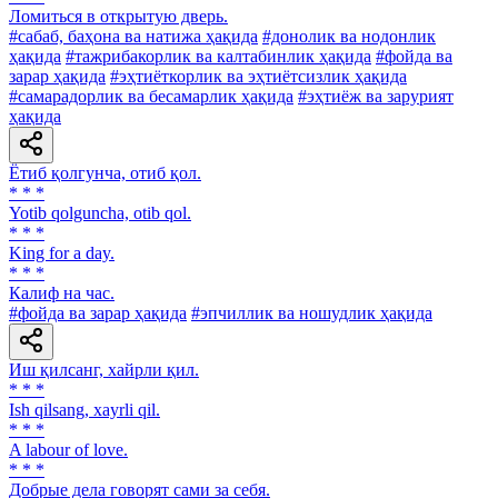
Ломиться в открытую дверь.
#сабаб, баҳона ва натижа ҳақида
#донолик ва нодонлик
ҳақида
#тажрибакорлик ва калтабинлик ҳақида
#фойда ва
зарар ҳақида
#эҳтиёткорлик ва эҳтиётсизлик ҳақида
#самарадорлик ва бесамарлик ҳақида
#эҳтиёж ва зарурият
ҳақида
Ётиб қолгунча, отиб қол.
* * *
Yotib qolguncha, otib qol.
* * *
King for a day.
* * *
Калиф на час.
#фойда ва зарар ҳақида
#эпчиллик ва ношудлик ҳақида
Иш қилсанг, хайрли қил.
* * *
Ish qilsang, xayrli qil.
* * *
A labour of love.
* * *
Добрые дела говорят сами за себя.