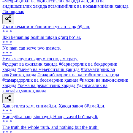
#меҳр-оқибат ва оқибатсизлик ҳақида
#андиша ва
андишасизлик ҳақида
#самимийлик ва носамимийлик ҳақида
#бошқалар
Икки кеманинг бошини тутган ғарқ бўлар.
* * *
Ikki kemaning boshini tutgan g‘arq bo‘lar.
* * *
No man can serve two masters.
* * *
Нельзя служить двум господам сразу.
#қудрат ва ожизлик ҳақида
#барқарорлик ва беқарорлик
ҳақида
#меъёр ва меъёрсизлик ҳақида
#таъмагирлик ва
очкўзлик ҳақида
#тажрибакорлик ва калтабинлик ҳақида
#самарадорлик ва бесамарлик ҳақида
#имкон ва имконсизлик
ҳақида
#режа ва режасизлик ҳақида
#дангасалик ва
калтафаҳмлик ҳақида
Ҳақ эгилса ҳам, синмайди, Ҳаққа завол бўлмайди.
* * *
Haq egilsa ham, sinmaydi, Haqqa zavol bo‘lmaydi.
* * *
The truth the whole truth, and nothing but the truth.
* * *