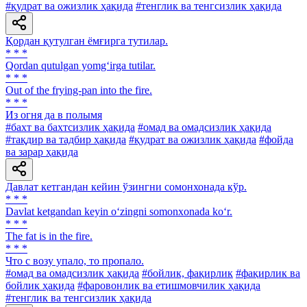
#қудрат ва ожизлик ҳақида
#тенглик ва тенгсизлик ҳақида
Қордан қутулган ёмғирга тутилар.
* * *
Qordan qutulgan yomg‘irga tutilar.
* * *
Out of the frying-pan into the fire.
* * *
Из огня да в полымя
#бахт ва бахтсизлик ҳақида
#омад ва омадсизлик ҳақида
#тақдир ва тадбир ҳақида
#қудрат ва ожизлик ҳақида
#фойда
ва зарар ҳақида
Давлат кетгандан кейин ўзингни сомонхонада кўр.
* * *
Davlat ketgandan keyin o‘zingni somonxonada ko‘r.
* * *
The fat is in the fire.
* * *
Что с возу упало, то пропало.
#омад ва омадсизлик ҳақида
#бойлик, фақирлик
#фақирлик ва
бойлик ҳақида
#фаровонлик ва етишмовчилик ҳақида
#тенглик ва тенгсизлик ҳақида