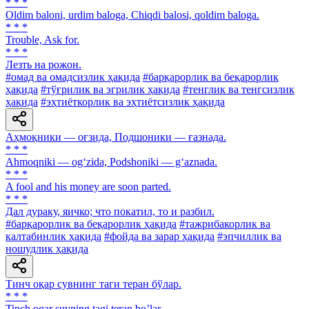
* * *
Oldim baloni, urdim baloga, Chiqdi balosi, qoldim baloga.
* * *
Trouble, Ask for.
* * *
Лезть на рожон.
#омад ва омадсизлик ҳақида
#барқарорлик ва беқарорлик
ҳақида
#тўғрилик ва эгрилик ҳақида
#тенглик ва тенгсизлик
ҳақида
#эҳтиёткорлик ва эҳтиётсизлик ҳақида
Аҳмоқники — оғзида, Подшоники — ғазнада.
* * *
Ahmoqniki — og‘zida, Podshoniki — g‘aznada.
* * *
A fool and his money are soon parted.
* * *
Дал дураку, яичко; что покатил, то и разбил.
#барқарорлик ва беқарорлик ҳақида
#тажрибакорлик ва
калтабинлик ҳақида
#фойда ва зарар ҳақида
#эпчиллик ва
ношудлик ҳақида
Тинч оқар сувнинг таги теран бўлар.
* * *
Tinch oqar suvning tagi teran bo’lar.