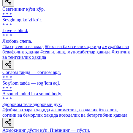
Севгининг кўзи кўр.
* * *
Sevgining ko‘zi ko‘r.
* * *
Love is blind.
* * *
Любовь слепа.
#бахт, севги ва омад
#бахт ва бахтсизлик ҳақида
#муҳаббат ва
бевафолик ҳақида
#севги, ишқ, муносабатлар ҳақида
#тенглик
ва тенгсизлик ҳақида
Соғлом танда — соғлом ақл.
* * *
Sog‘lom tanda — sog‘lom aql.
* * *
A sound. mind in a sound body.
* * *
Здоровом теле здоровый дух.
#фойда ва зарар ҳақида
#саломатлик, озодалик
#тозалик,
соғлик ва беморлик ҳақида
#озодалик ва бетартиблик ҳақида
Аҳмоқнинг дўсти кўп. Пиёзнинг — пўсти.