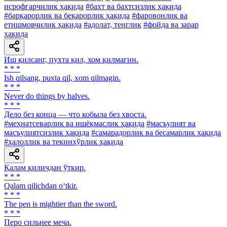
исрофгарчилик ҳақида
#бахт ва бахтсизлик ҳақида
#барқарорлик ва беқарорлик ҳақида
#фаровонлик ва
етишмовчилик ҳақида
#адолат, тенглик
#фойда ва зарар
ҳақида
Иш қилсанг, пухта қил, хом қилмагин.
* * *
Ish qilsang, puxta qil, xom qilmagin.
* * *
Never do things by halves.
* * *
Дело без конца — что кобыла без хвоста.
#меҳнатсеварлик ва ишёқмаслик ҳақида
#масъулият ва
масъулиятсизлик ҳақида
#самарадорлик ва бесамарлик ҳақида
#ҳалоллик ва текинхўрлик ҳақида
Қалам қиличдан ўткир.
* * *
Qalam qilichdan o‘tkir.
* * *
The pen is mightier than the sword.
* * *
Перо сильнее меча.