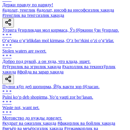
Держи правду по наряду!
#адолат, тенглик
#адолат, инсоф ва инсофсизлик ҳақида
#тенглик ва тенгсизлик ҳақида
Ўғрига ўғирликдан мол кирмаса, Ўз бўркини ўзи ўғирлар.
* * *
O‘g‘riga o‘g‘irlikdan mol kirmasa, O‘z bo‘rkini o‘zi o‘g‘irlar.
* * *
Stolen waters are sweet.
* * *
Добро под рукой, а он худа, что клада, ищет.
#тўғрилик ва эгрилик ҳақида
#ҳалоллик ва текинхўрлик
ҳақида
#фойда ва зарар ҳақида
Пулни кўп деб шопирма, Йўқ вақти зор бўласан.
* * *
Pulni ko‘p deb shopirma, Yo‘q vaqti zor bo‘lasan.
* * *
Waste not, want net.
* * *
Мотовство до нужды доведет.
#қудрат ва ожизлик ҳақида
#фақирлик ва бойлик ҳақида
#меъёр ва меъёрсизлик ҳақида
#тежамкорлик ва