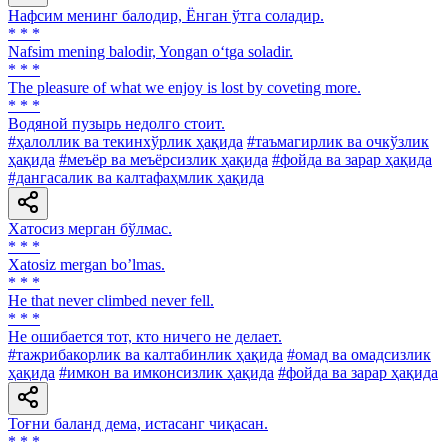
Нафсим менинг балодир, Ёнган ўтга соладир.
* * *
Nafsim mening balodir, Yongan o‘tga soladir.
* * *
The pleasure of what we enjoy is lost by coveting more.
* * *
Водяной пузырь недолго стоит.
#ҳалоллик ва текинхўрлик ҳақида
#таъмагирлик ва очкўзлик
ҳақида
#меъёр ва меъёрсизлик ҳақида
#фойда ва зарар ҳақида
#дангасалик ва калтафаҳмлик ҳақида
Хатосиз мерган бўлмас.
* * *
Xatosiz mergan boʼlmas.
* * *
He that never climbed never fell.
* * *
He ошибается тот, кто ничего не делает.
#тажрибакорлик ва калтабинлик ҳақида
#омад ва омадсизлик
ҳақида
#имкон ва имконсизлик ҳақида
#фойда ва зарар ҳақида
Тоғни баланд дема, истасанг чиқасан.
* * *