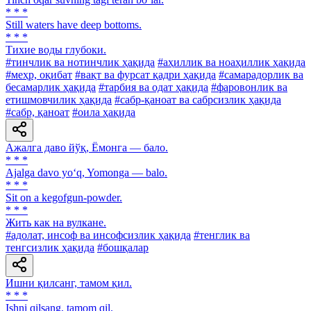
* * *
Still waters have deep bottoms.
* * *
Тихие воды глубоки.
#тинчлик ва нотинчлик ҳақида
#аҳиллик ва ноаҳиллик ҳақида
#меҳр, оқибат
#вақт ва фурсат қадри ҳақида
#самарадорлик ва
бесамарлик ҳақида
#тарбия ва одат ҳақида
#фаровонлик ва
етишмовчилик ҳақида
#сабр-қаноат ва сабрсизлик ҳақида
#сабр, қаноат
#оила ҳақида
Ажалга даво йўқ, Ёмонга — бало.
* * *
Ajalga davo yo‘q, Yomonga — balo.
* * *
Sit on a kegofgun-powder.
* * *
Жить как на вулкане.
#адолат, инсоф ва инсофсизлик ҳақида
#тенглик ва
тенгсизлик ҳақида
#бошқалар
Ишни қилсанг, тамом қил.
* * *
Ishni qilsang, tamom qil.