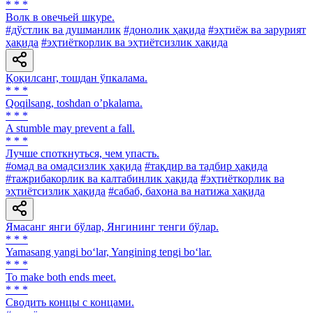
* * *
Волк в овечьей шкуре.
#дўстлик ва душманлик
#донолик ҳақида
#эҳтиёж ва зарурият
ҳақида
#эҳтиёткорлик ва эҳтиётсизлик ҳақида
Қоқилсанг, тошдан ўпкалама.
* * *
Qoqilsang, toshdan oʼpkalama.
* * *
A stumble may prevent a fall.
* * *
Лучше споткнуться, чем упасть.
#омад ва омадсизлик ҳақида
#тақдир ва тадбир ҳақида
#тажрибакорлик ва калтабинлик ҳақида
#эҳтиёткорлик ва
эҳтиётсизлик ҳақида
#сабаб, баҳона ва натижа ҳақида
Ямасанг янги бўлар, Янгининг тенги бўлар.
* * *
Yamasang yangi bo‘lar, Yangining tengi bo‘lar.
* * *
To make both ends meet.
* * *
Сводить концы с концами.