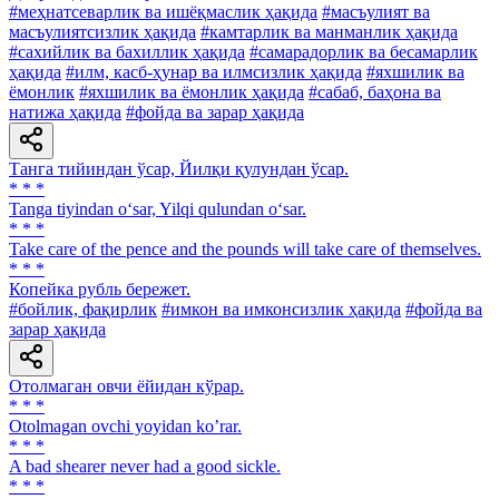
#меҳнатсеварлик ва ишёқмаслик ҳақида
#масъулият ва
масъулиятсизлик ҳақида
#камтарлик ва манманлик ҳақида
#сахийлик ва бахиллик ҳақида
#самарадорлик ва бесамарлик
ҳақида
#илм, касб-ҳунар ва илмсизлик ҳақида
#яхшилик ва
ёмонлик
#яхшилик ва ёмонлик ҳақида
#сабаб, баҳона ва
натижа ҳақида
#фойда ва зарар ҳақида
Танга тийиндан ўсар, Йилқи қулундан ўсар.
* * *
Tanga tiyindan o‘sar, Yilqi qulundan o‘sar.
* * *
Take care of the pence and the pounds will take care of themselves.
* * *
Копейка рубль бережет.
#бойлик, фақирлик
#имкон ва имконсизлик ҳақида
#фойда ва
зарар ҳақида
Отолмаган овчи ёйидан кўрар.
* * *
Otolmagan ovchi yoyidan koʼrar.
* * *
A bad shearer never had a good sickle.
* * *