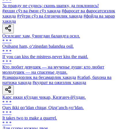
* * *
3a правду не судись; скинь шапку, да поклонись!
#яхши сўз ва ёмон сўз ҳақида
#фаросат ва фаросатсизлик
ҳақида
#тўғри сўз ва ёлғончилик ҳақида
#фойда ва зарар
ҳақида
Осилсанг ҳам, ўзингдан баландга осил.
* * *
Osilsang ham, o‘zingdan balandga osil.
* * *
If you can kiss the mistress,never kiss the maid.
* * *
Кто любит девушек — на мученье души; кто любит
молодушек — на спасенье души.
#самарадорлик ва бесамарлик ҳақида
#сабаб, баҳона ва
натижа ҳақида
#қудрат ва ожизлик ҳақида
Қарс икки қўлдан чиқар, Қизғанч-йўлдан.
* * *
Qars ikki qo‘ldan chiqar, Qizg‘anch-yo‘ldan.
* * *
It takes two to make a quarrel.
* * *
Для ссоры нужны двое.