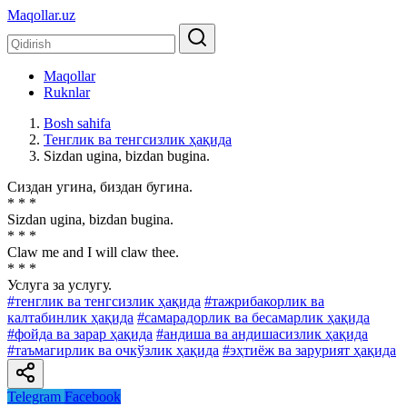
Maqollar.uz
Maqollar
Ruknlar
Bosh sahifa
Тенглик ва тенгсизлик ҳақида
Sizdan ugina, bizdan bugina.
Сиздан угина, биздан бугина.
* * *
Sizdan ugina, bizdan bugina.
* * *
Claw me and I will claw thee.
* * *
Услуга за услугу.
#тенглик ва тенгсизлик ҳақида
#тажрибакорлик ва
калтабинлик ҳақида
#самарадорлик ва бесамарлик ҳақида
#фойда ва зарар ҳақида
#андиша ва андишасизлик ҳақида
#таъмагирлик ва очкўзлик ҳақида
#эҳтиёж ва зарурият ҳақида
Telegram
Facebook