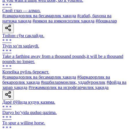
If you want a thing well done, do it yourself.
* * *
Свой глаз — алмаз.
#самарадорлик ва бесамарлик ҳақида
#сабаб, баҳона ва
натижа ҳақида
#имкон ва имконсизлик ҳақида
#бошқалар
Тийин сўм сақлайди.
* * *
Tiyin so‘m saqlaydi.
* * *
Take a farthing away from a thousand pounds,it will be a thousand
pounds no longer.
* * *
Копейка рубль бережет.
#самарадорлик ва бесамарлик ҳақида
#барқарорлик ва
беқарорлик ҳақида
#ишбилармонлик, уддабуронлик
#фойда ва
зарар ҳақида
#тежамкорлик ва исрофгарчилик ҳақида
Дарё бўйида қудуқ қазима.
* * *
Daryo bo‘yida quduq qazima.
* * *
To spur a willing horse.
* * *