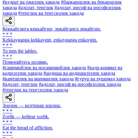
#қудрат ва ожизлик ҳақида
#барқарорлик ва беқарорлик
ҳақида
#адолат, тенглик
#адолат, инсоф ва инсофсизлик
ҳақида
#тенглик ва тенгсизлик ҳақида
Кеккайганга кеккайгин, энкайганга энкайгин.
* * *
Kekkayganga kekkaygin, enkayganga enkaygin.
* * *
To turn the tables.
* * *
Поменяйтесь ролями.
#самимийлик ва носамимийлик ҳақида
#қадр-қиммат ва
қадрсизлик ҳақида
#андиша ва андишасизлик ҳақида
#камтарлик ва манманлик ҳақида
#ғурур ва хушомад ҳақида
#адолат, тенглик
#адолат, инсоф ва инсофсизлик ҳақида
#тенглик ва тенгсизлик ҳақида
Зорлик — келтирар хорлик.
* * *
Zorlik — keltirar xorlik.
* * *
Eat the bread of affliction.
* * *