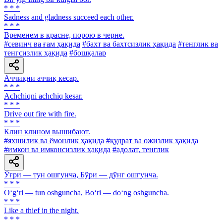
* * *
Sadness and gladness succeed each other.
* * *
Временем в красне, порою в черне.
#севинч ва ғам ҳақида
#бахт ва бахтсизлик ҳақида
#тенглик ва
тенгсизлик ҳақида
#бошқалар
Аччиқни аччиқ кесар.
* * *
Achchiqni achchiq kesar.
* * *
Drive out fire with fire.
* * *
Клин клином вышибают.
#яхшилик ва ёмонлик ҳақида
#қудрат ва ожизлик ҳақида
#имкон ва имконсизлик ҳақида
#адолат, тенглик
Ўғри — тун ошгунча, Бўри — дўнг ошгунча.
* * *
O‘g‘ri — tun oshguncha, Bo‘ri — do‘ng oshguncha.
* * *
Like a thief in the night.
* * *