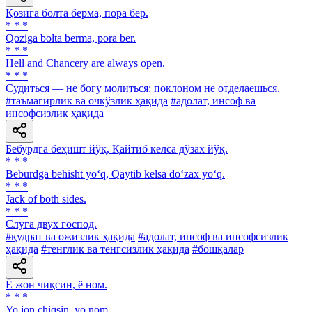
Қозига болта берма, пора бер.
* * *
Qoziga bolta berma, pora ber.
* * *
Hell and Chancery are always open.
* * *
Судиться — не богу молиться: поклоном не отделаешься.
#таъмагирлик ва очкўзлик ҳақида
#адолат, инсоф ва
инсофсизлик ҳақида
Бебурдга беҳишт йўқ, Қайтиб келса дўзах йўқ.
* * *
Beburdga behisht yo‘q, Qaytib kelsa do‘zax yo‘q.
* * *
Jack of both sides.
* * *
Слуга двух господ.
#қудрат ва ожизлик ҳақида
#адолат, инсоф ва инсофсизлик
ҳақида
#тенглик ва тенгсизлик ҳақида
#бошқалар
Ё жон чиқсин, ё ном.
* * *
Yo jon chiqsin, yo nom.