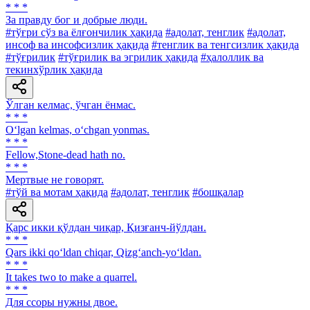
* * *
За правду бог и добрые люди.
#тўғри сўз ва ёлғончилик ҳақида
#адолат, тенглик
#адолат,
инсоф ва инсофсизлик ҳақида
#тенглик ва тенгсизлик ҳақида
#тўғрилик
#тўғрилик ва эгрилик ҳақида
#ҳалоллик ва
текинхўрлик ҳақида
Ўлган келмас, ўчган ёнмас.
* * *
O‘lgan kelmas, o‘chgan yonmas.
* * *
Fellow,Stone-dead hath no.
* * *
Мертвые не говорят.
#тўй ва мотам ҳақида
#адолат, тенглик
#бошқалар
Қарс икки қўлдан чиқар, Қизғанч-йўлдан.
* * *
Qars ikki qo‘ldan chiqar, Qizg‘anch-yo‘ldan.
* * *
It takes two to make a quarrel.
* * *
Для ссоры нужны двое.