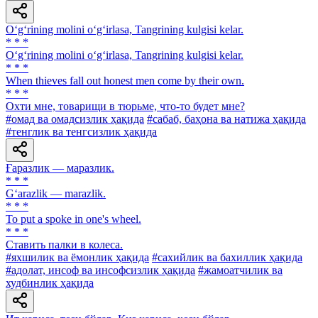
O‘g‘rining molini o‘g‘irlasa, Tangrining kulgisi kelar.
* * *
O‘g‘rining molini o‘g‘irlasa, Tangrining kulgisi kelar.
* * *
When thieves fall out honest men come by their own.
* * *
Охти мне, товарищи в тюрьме, что-то будет мне?
#омад ва омадсизлик ҳақида
#сабаб, баҳона ва натижа ҳақида
#тенглик ва тенгсизлик ҳақида
Ғаразлик — маразлик.
* * *
G‘arazlik — marazlik.
* * *
To put a spoke in one's wheel.
* * *
Ставить палки в колеса.
#яхшилик ва ёмонлик ҳақида
#сахийлик ва бахиллик ҳақида
#адолат, инсоф ва инсофсизлик ҳақида
#жамоатчилик ва
худбинлик ҳақида