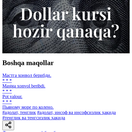
Boshqa maqollar
Мастга хонвол берибди.
* * *
Mastga xonvol beribdi.
* * *
Pot valour.
* * *
Пьяному море по колено.
#адолат, тенглик
#адолат, инсоф ва инсофсизлик ҳақида
#тенглик ва тенгсизлик ҳақида