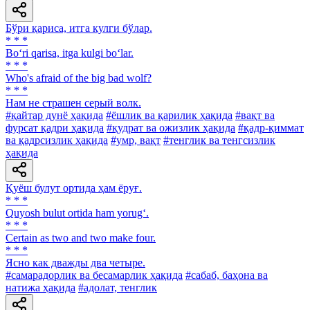
Бўри қариса, итга кулги бўлар.
* * *
Bo‘ri qarisa, itga kulgi bo‘lar.
* * *
Who's afraid of the big bad wolf?
* * *
Нам не страшен серый волк.
#қайтар дунё ҳақида
#ёшлик ва қарилик ҳақида
#вақт ва
фурсат қадри ҳақида
#қудрат ва ожизлик ҳақида
#қадр-қиммат
ва қадрсизлик ҳақида
#умр, вақт
#тенглик ва тенгсизлик
ҳақида
Қуёш булут ортида ҳам ёруғ.
* * *
Quyosh bulut ortida ham yorug‘.
* * *
Certain as two and two make four.
* * *
Ясно как дважды два четыре.
#самарадорлик ва бесамарлик ҳақида
#сабаб, баҳона ва
натижа ҳақида
#адолат, тенглик