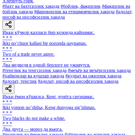
Хлебнуть горя.
#бахт ва бахтсизлик ҳақида
#бойлик, фақирлик
#фақирлик ва
бойлик ҳақида
#фаровонлик ва етишмовчилик ҳақида
#адолат,
инсоф ва инсофсизлик ҳақида
Икки қўчқор калласи бир қозонда қайнамас.
* * *
Ikki qoʼchqor kallasi bir qozonda qaynamas.
* * *
Two of a trade never agree.
* * *
Два медведя в одной берлоге не уживутся.
#тенглик ва тенгсизлик ҳақида
#меъёр ва меъёрсизлик ҳақида
#ҳайвонлар ва қушлар ҳақида
#қудрат ва ожизлик ҳақида
#адолат, тенглик
#адолат, инсоф ва инсофсизлик ҳақида
Икки ёмон қўшилса, Кенг дунёга сиғишмас.
* * *
Ikki yomon qoʼshilsa, Keng dunyoga sigʼishmas.
* * *
Two blacks do not make a white.
* * *
Два друга — мороз да вьюга.
#яхшилик ва ёмонлик ҳақида
#тўғрилик ва эгрилик ҳақида