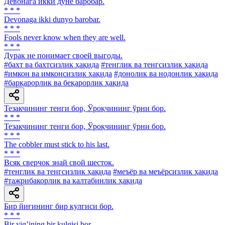
Девонага икки дунё баробар.
* * *
Devonaga ikki dunyo barobar.
* * *
Fools never know when they are well.
* * *
Дурак не понимает своей выгоды.
#бахт ва бахтсизлик ҳақида
#тенглик ва тенгсизлик ҳақида
#имкон ва имконсизлик ҳақида
#донолик ва нодонлик ҳақида
#барқарорлик ва беқарорлик ҳақида
Тезакчининг тенги бор, Ўроқчининг ўрни бор.
* * *
Тезакчининг тенги бор, Ўроқчининг ўрни бор.
* * *
The cobbler must stick to his last.
* * *
Всяк сверчок знай свой шесток.
#тенглик ва тенгсизлик ҳақида
#меъёр ва меъёрсизлик ҳақида
#тажрибакорлик ва калтабинлик ҳақида
Бир йиғининг бир кулгиси бор.
* * *
Bir yigʼining bir kulgisi bor.