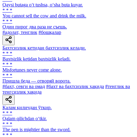
Qaysi butaga o‘t tushsa, o‘sha buta kuyar.
* * *
You cannot sell the cow and drink the milk.
* * *
Один пирог два раза не съешь.
#адолат, тенглик
#бошқалар
Бахтсизлик кетидан бахтсизлик келади.
* * *
Baxtsizlik ketidan baxtsizlik keladi.
* * *
Misfortunes never come alone.
* * *
Пришла беда — отворяй ворота.
#бахт, севги ва омад
#бахт ва бахтсизлик ҳақида
#тенглик ва
тенгсизлик ҳақида
Қалам қиличдан ўткир.
* * *
Qalam qilichdan o‘tkir.
* * *
The pen is mightier than the sword.
* * *