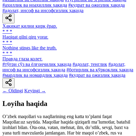
#аҳиллик ва ноаҳиллик ҳақида
#қудрат ва ожизлик ҳақида
#адолат, инсоф ва инсофсизлик ҳақида
Ҳақиқат қилни қирқ ёрар.
* * *
Haqiqat qilni qirq yorar.
* * *
Nothing stings like the truth.
* * *
Правда глаза колет.
#тўғри сўз ва ёлғончилик ҳақида
#адолат, тенглик
#адолат,
инсоф ва инсофсизлик ҳақида
#ботирлик ва қўрқоқлик ҳақида
#мардлик ва номардлик ҳақида
#қудрат ва ожизлик ҳақида
← Oldingi
Keyingi →
Loyiha haqida
Oʼzbek maqollari va naqllarining eng katta toʼplami faqat
Maqollar.uz saytida. Maqollar haqida qiziqarli maʼlumotlar, batafsil
izohlari bilan. Ota-ona, vatan, mehnat, ilm, doʼstlik, sevgi, baxt va
yana turli mavzularda jamlangan. Har bir maqol oʼzbek, rus va