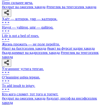
Перо сильнее меча.
#қудрат ва ожизлик ҳақида
#тенглик ва тенгсизлик ҳақида
Ҳаёт — ялтироқ, умр — қалтироқ.
* * *
Hayot — yaltiroq, umr — qaltiroq.
* * *
Life is not a bed of roses.
* * *
Жизнь прожить — не поле перейти.
#бахт ва бахтсизлик ҳақида
#вақт ва фурсат қадри ҳақида
#қадр-қиммат ва қадрсизлик ҳақида
#тенглик ва тенгсизлик
ҳақида
Ўлганнинг устига тепган.
* * *
O‘lganning ustiga tepgan.
* * *
To add insult to injury.
* * *
Кто кого сломит, тот того и топчет.
#қудрат ва ожизлик ҳақида
#адолат, инсоф ва инсофсизлик
ҳақида