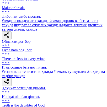
* * *
Make or break.
* * *
Либо пан, либо пропал.
#омад ва омадсизлик ҳақида
#самарадорлик ва бесамарлик
ҳақида
#қудрат ва ожизлик ҳақида
#адолат, тенглик
#тенглик
ва тенгсизлик ҳақида
Ойда ҳам доғ бор.
* * *
Oyda ham dog‘ bor.
* * *
There are lees to every wine.
* * *
И на солнце бывают пятна.
#тенглик ва тенгсизлик ҳақида
#имкон, тушкунлик
#тақдир ва
тадбир ҳақида
Ҳақиқат олтиндан қиммат.
* * *
Haqiqat oltindan qimmat.
* * *
Truth is the daughter of God.