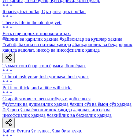
Ит қариса, този бўлар, Қиз қариса, қози бўлар.
* * *
It qarisa, tozi bo‘lar, Qiz qarisa, qozi bo‘lar.
* * *
There is life in the old dog yet.
* * *
Есть еще порох в пороховницах.
#ёшлик ва қарилик ҳақида
#ҳайвонлар ва қушлар ҳақида
#сабаб, баҳона ва натижа ҳақида
#барқарорлик ва беқарорлик
ҳақида
#адолат, инсоф ва инсофсизлик ҳақида
Туҳмат тош ёрар, тош ёрмаса, бош ёрар.
* * *
Tuhmat tosh yorar, tosh yormasa, bosh yorar.
* * *
Put it on thick, and a little will stick.
* * *
Старайся вовсю, чего-нибудь и добьешься
#дўстлик ва душманлик ҳақида
#яхши сўз ва ёмон сўз ҳақида
#тўғри сўз ва ёлғончилик ҳақида
#адолат, инсоф ва
инсофсизлик ҳақида
#сахийлик ва бахиллик ҳақида
Қайси бутага ўт тушса, ўша бута куяр.
* * *