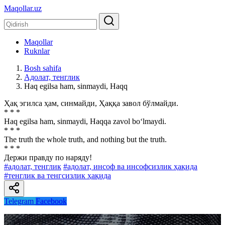
Maqollar.uz
Maqollar
Ruknlar
Bosh sahifa
Адолат, тенглик
Haq egilsa ham, sinmaydi, Haqq
Ҳақ эгилса ҳам, синмайди, Ҳаққа завол бўлмайди.
* * *
Haq egilsa ham, sinmaydi, Haqqa zavol bo‘lmaydi.
* * *
The truth the whole truth, and nothing but the truth.
* * *
Держи правду по наряду!
#адолат, тенглик
#адолат, инсоф ва инсофсизлик ҳақида
#тенглик ва тенгсизлик ҳақида
Telegram
Facebook