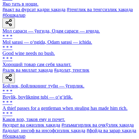
Яко тать в нощи.
#вақт ва фурсат қадри ҳақида
#тенглик ва тенгсизлик ҳақида
#бошқалар
Мол сараси — ўнгида, Одам сараси — ичида.
* * *
Mol sarasi — o‘ngida, Odam sarasi — ichida.
* * *
Good wine needs no bush.
* * *
Хороший товар сам себя хвалит.
#халқ ва миллат ҳақида
#адолат, тенглик
Бойлик, бойликнинг туби — ўғирлик.
* * *
Boylik, boylikning tubi — o‘g‘irlik.
* * *
A thief passes for a gentleman when stealing has made him rich.
* * *
Каков вор, таков ему и почет.
#қудрат ва ожизлик ҳақида
#таъмагирлик ва очкўзлик ҳақида
#адолат, инсоф ва инсофсизлик ҳақида
#фойда ва зарар ҳақида
#бошқалар