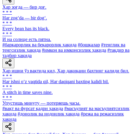
Ҳар зоғда — бир доғ.
* * *
Har zog‘da — bir dog‘.
* * *
Every bean has its black.
* * *
И на солнце есть пятна.
#барқарорлик ва беқарорлик ҳақида
#бошқалар
#тенглик ва
тенгсизлик ҳақида
#имкон ва имконсизлик ҳақида
#тақдир ва
тадбир ҳақида
Ҳар ишни ўз вақтида қил, Ҳар дақиқани бахтинг калиди бил.
* * *
Har ishni o‘z vaqtida qil, Har daqiqani baxting kalidi bil.
* * *
A stitch in time saves nine.
* * *
Упустишь минуту — потеряешь часы.
#вақт ва фурсат қадри ҳақида
#масъулият ва масъулиятсизлик
ҳақида
#донолик ва нодонлик ҳақида
#режа ва режасизлик
ҳақида