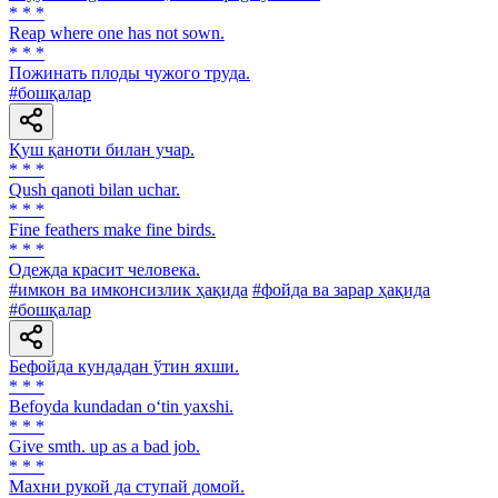
* * *
Reap where one has not sown.
* * *
Пожинать плоды чужого труда.
#бошқалар
Қуш қаноти билан учар.
* * *
Qush qanoti bilan uchar.
* * *
Fine feathers make fine birds.
* * *
Одежда красит человека.
#имкон ва имконсизлик ҳақида
#фойда ва зарар ҳақида
#бошқалар
Бефойда кундадан ўтин яхши.
* * *
Befoyda kundadan o‘tin yaxshi.
* * *
Give smth. up as a bad job.
* * *
Махни рукой да ступай домой.