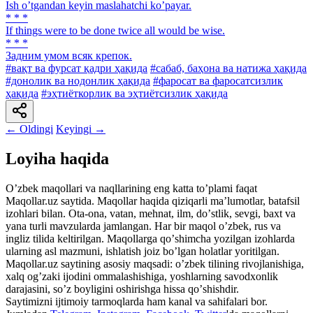
Ish oʼtgandan keyin maslahatchi koʼpayar.
* * *
If things were to be done twice all would be wise.
* * *
Задним умом всяк крепок.
#вақт ва фурсат қадри ҳақида
#сабаб, баҳона ва натижа ҳақида
#донолик ва нодонлик ҳақида
#фаросат ва фаросатсизлик
ҳақида
#эҳтиёткорлик ва эҳтиётсизлик ҳақида
← Oldingi
Keyingi →
Loyiha haqida
Oʼzbek maqollari va naqllarining eng katta toʼplami faqat
Maqollar.uz saytida. Maqollar haqida qiziqarli maʼlumotlar, batafsil
izohlari bilan. Ota-ona, vatan, mehnat, ilm, doʼstlik, sevgi, baxt va
yana turli mavzularda jamlangan. Har bir maqol oʼzbek, rus va
ingliz tilida keltirilgan. Maqollarga qoʼshimcha yozilgan izohlarda
ularning asl mazmuni, ishlatish joiz boʼlgan holatlar yoritilgan.
Maqollar.uz saytining asosiy maqsadi: oʼzbek tilining rivojlanishiga,
xalq ogʼzaki ijodini ommalashishiga, yoshlarning savodxonlik
darajasini, soʼz boyligini oshirishga hissa qoʼshishdir.
Saytimizni ijtimoiy tarmoqlarda ham kanal va sahifalari bor.