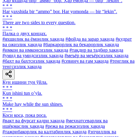
Ҳар яхшида бир “аммо” бор. Ҳар ёмонда — бир “лекин”.
* * *
Har yaxshida bir “ammo” bor. Har yomonda — bir “lekin”.
* * *
There are two sides to every question.
* * *
Палка о двух концах.
#яхшилик ва ёмонлик ҳақида
#фойда ва зарар ҳақида
#қудрат
ва ожизлик ҳақида
#барқарорлик ва беқарорлик ҳақида
#имкон ва имконсизлик ҳақида
#тақдир ва тадбир ҳақида
#умид ва умидсизлик ҳақида
#меъёр ва меъёрсизлик ҳақида
#бахт ва бахтсизлик ҳақида
#севинч ва ғам ҳақида
#тенглик ва
тенгсизлик ҳақида
Кун ишини тун ўйла.
* * *
Kun ishini tun oʼyla.
* * *
Make hay while the sun shines.
* * *
Коси коса, пока роса.
#вақт ва фурсат қадри ҳақида
#меҳнатсеварлик ва
ишёқмаслик ҳақида
#режа ва режасизлик ҳақида
#тажрибакорлик ва калтабинлик ҳақида
#эпчиллик ва