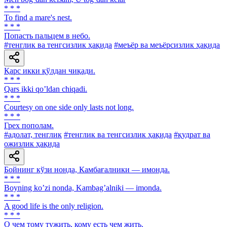
* * *
То find а mare's nest.
* * *
Попасть пальцем в небо.
#тенглик ва тенгсизлик ҳақида
#меъёр ва меъёрсизлик ҳақида
Қарс икки қўлдан чиқади.
* * *
Qars ikki qoʼldan chiqadi.
* * *
Courtesy on one side only lasts not long.
* * *
Грех пополам.
#адолат, тенглик
#тенглик ва тенгсизлик ҳақида
#қудрат ва
ожизлик ҳақида
Бойнинг кўзи нонда, Камбағалники — имонда.
* * *
Boyning koʼzi nonda, Kambagʼalniki — imonda.
* * *
A good life is the only religion.
* * *
О чем тому тужить, кому есть чем жить.