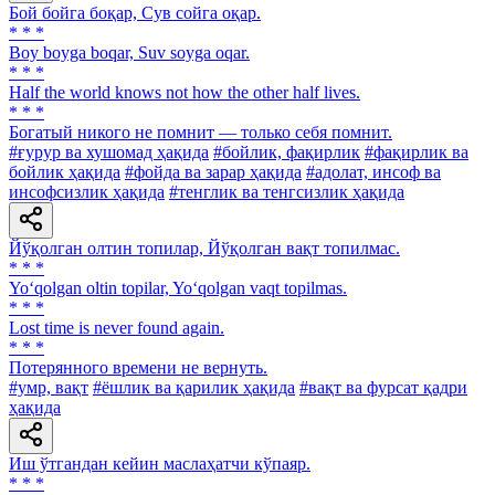
Бой бойга боқар, Сув сойга оқар.
* * *
Boy boyga boqar, Suv soyga oqar.
* * *
Half the world knows not how the other half lives.
* * *
Богатый никого не помнит — только себя помнит.
#ғурур ва хушомад ҳақида
#бойлик, фақирлик
#фақирлик ва
бойлик ҳақида
#фойда ва зарар ҳақида
#адолат, инсоф ва
инсофсизлик ҳақида
#тенглик ва тенгсизлик ҳақида
Йўқолган олтин топилар, Йўқолган вақт топилмас.
* * *
Yo‘qolgan oltin topilar, Yo‘qolgan vaqt topilmas.
* * *
Lost time is never found again.
* * *
Потерянного времени не вернуть.
#умр, вақт
#ёшлик ва қарилик ҳақида
#вақт ва фурсат қадри
ҳақида
Иш ўтгандан кейин маслаҳатчи кўпаяр.
* * *