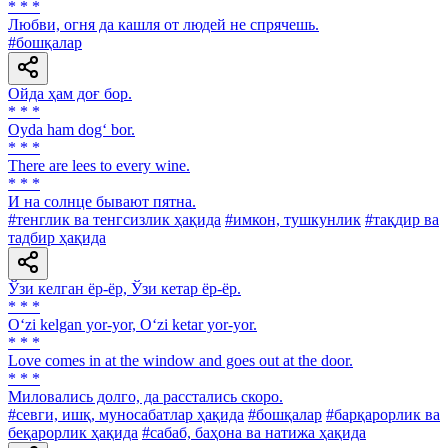
* * *
Любви, огня да кашля от людей не спрячешь.
#бошқалар
Ойда ҳам доғ бор.
* * *
Oyda ham dog‘ bor.
* * *
There are lees to every wine.
* * *
И на солнце бывают пятна.
#тенглик ва тенгсизлик ҳақида
#имкон, тушкунлик
#тақдир ва
тадбир ҳақида
Ўзи келган ёр-ёр, Ўзи кетар ёр-ёр.
* * *
O‘zi kelgan yor-yor, O‘zi ketar yor-yor.
* * *
Love comes in at the window and goes out at the door.
* * *
Миловались долго, да расстались скоро.
#севги, ишқ, муносабатлар ҳақида
#бошқалар
#барқарорлик ва
беқарорлик ҳақида
#сабаб, баҳона ва натижа ҳақида