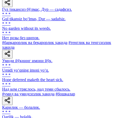
Гул тикансиз бўлмас, Дур — садафсиз.
* * *
Gul tikansiz bo‘lmas, Dur — sadafsiz.
* * *
No garden without its weeds.
* * *
Нет розы без шипов.
#барқарорлик ва беқарорлик ҳақида
#тенглик ва тенгсизлик
ҳақида
Умиди йўқнинг имони йўқ.
* * *
Umidi yo‘qning imoni yo‘q.
* * *
Hope deferred maketh the heart sick.
* * *
Над кем стряслось, над теми сбылось.
#умид ва умидсизлик ҳақида
#бошқалар
Қарилик — болалик.
* * *
Qarilik — bolalik.