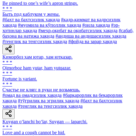
Be pinned to one’s wife’s apron strings.
* * *
Быть под каблуком у жены.
#бахт ва бахтсизлик ҳақида
#қадр-қиммат ва қадрсизлик
ҳақида
#муомила ва қўполлик ҳақида
#оила ҳақида
#эр-
хотинлар ҳақида
#меҳр-оқибат ва оқибатсизлик ҳақида
#сабаб,
баҳона ва натижа ҳақида
#андиша ва андишасизлик ҳақида
#тенглик ва тенгсизлик ҳақида
#фойда ва зарар ҳақида
Қиморбоз ҳам ютар, ҳам ютқазар.
* * *
Qimorboz ham yutar, ham yutqazar.
* * *
Fortune is variant.
* * *
Счастье не кляп: в руки не возьмешь.
#омад ва омадсизлик ҳақида
#барқарорлик ва беқарорлик
ҳақида
#тўғрилик ва эгрилик ҳақида
#бахт ва бахтсизлик
ҳақида
#тенглик ва тенгсизлик ҳақида
Kuygan o‘lanchi bo‘lar, Suygan — laparchi.
* * *
Love and a cough cannot be hid.