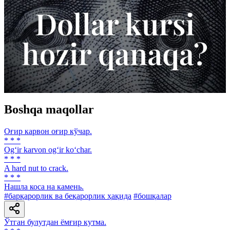
Boshqa maqollar
Оғир карвон оғир кўчар.
* * *
Og‘ir karvon og‘ir ko‘char.
* * *
A hard nut to crack.
* * *
Нашла коса на камень.
#барқарорлик ва беқарорлик ҳақида
#бошқалар
Ўтган булутдан ёмғир кутма.