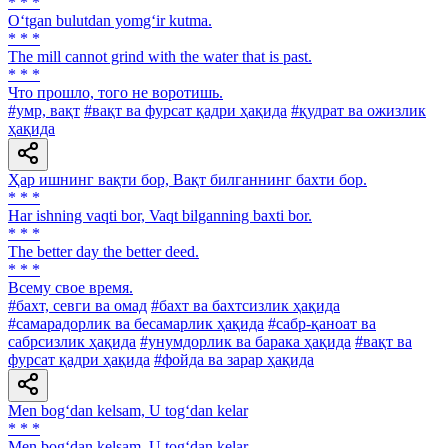
* * *
O‘tgan bulutdan yomg‘ir kutma.
* * *
The mill cannot grind with the water that is past.
* * *
Что прошло, того не воротишь.
#умр, вақт
#вақт ва фурсат қадри ҳақида
#қудрат ва ожизлик
ҳақида
Ҳар ишнинг вақти бор, Вақт билганнинг бахти бор.
* * *
Har ishning vaqti bor, Vaqt bilganning baxti bor.
* * *
The better day the better deed.
* * *
Всему свое время.
#бахт, севги ва омад
#бахт ва бахтсизлик ҳақида
#самарадорлик ва бесамарлик ҳақида
#сабр-қаноат ва
сабрсизлик ҳақида
#унумдорлик ва барака ҳақида
#вақт ва
фурсат қадри ҳақида
#фойда ва зарар ҳақида
Men bog‘dan kelsam, U tog‘dan kelar
* * *
Men bog‘dan kelsam, U tog‘dan kelar