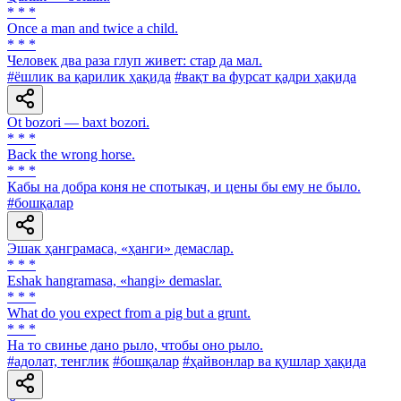
* * *
Once a man and twice a child.
* * *
Человек два раза глуп живет: стар да мал.
#ёшлик ва қарилик ҳақида
#вақт ва фурсат қадри ҳақида
Ot bozori — baxt bozori.
* * *
Back the wrong horse.
* * *
Кабы на добра коня не спотыкач, и цены бы ему не было.
#бошқалар
Эшак ҳанграмаса, «ҳанги» демаслар.
* * *
Eshak hangramasa, «hangi» demaslar.
* * *
What do you expect from a pig but a grunt.
* * *
На то свинье дано рыло, чтобы оно рыло.
#адолат, тенглик
#бошқалар
#ҳайвонлар ва қушлар ҳақида