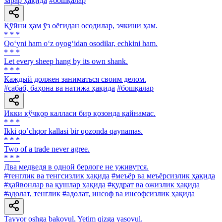
зарар ҳақида
#бошқалар
Қўйни ҳам ўз оёғидан осодилар, эчкини ҳам.
* * *
Qo‘yni ham o‘z oyog‘idan osodilar, echkini ham.
* * *
Let every sheep hang by its own shank.
* * *
Каждый должен заниматься своим делом.
#сабаб, баҳона ва натижа ҳақида
#бошқалар
Икки қўчқор калласи бир қозонда қайнамас.
* * *
Ikki qoʼchqor kallasi bir qozonda qaynamas.
* * *
Two of a trade never agree.
* * *
Два медведя в одной берлоге не уживутся.
#тенглик ва тенгсизлик ҳақида
#меъёр ва меъёрсизлик ҳақида
#ҳайвонлар ва қушлар ҳақида
#қудрат ва ожизлик ҳақида
#адолат, тенглик
#адолат, инсоф ва инсофсизлик ҳақида
Tayyor oshga bakovul, Yetim qizga yasovul.