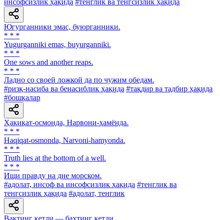
инсофсизлик ҳақида
#тенглик ва тенгсизлик ҳақида
Югурганники эмас, буюрганники.
* * *
Yugurganniki emas, buyurganniki.
* * *
One sows and another reaps.
* * *
Ладно со своей ложкой да по чужим обедам.
#ризқ-насиба ва бенасиблик ҳақида
#тақдир ва тадбир ҳақида
#бошқалар
Ҳақиқат-осмонда, Нарвони-ҳамёнда.
* * *
Haqiqat-osmonda, Narvoni-hamyonda.
* * *
Truth lies at the bottom of a well.
* * *
Ищи правду на дне морском.
#адолат, инсоф ва инсофсизлик ҳақида
#тенглик ва
тенгсизлик ҳақида
#адолат, тенглик
Вақтинг кетди — бахтинг кетди.