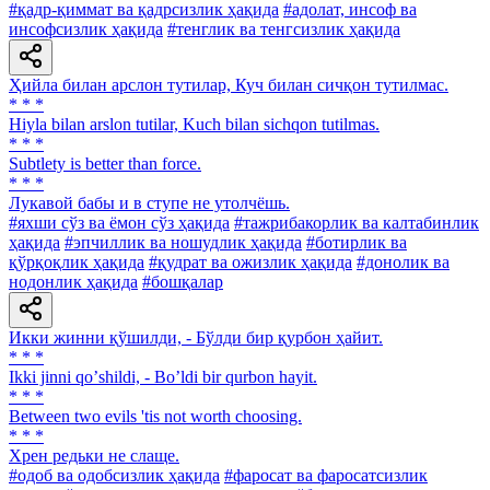
#қадр-қиммат ва қадрсизлик ҳақида
#адолат, инсоф ва
инсофсизлик ҳақида
#тенглик ва тенгсизлик ҳақида
Ҳийла билан арслон тутилар, Куч билан сичқон тутилмас.
* * *
Hiyla bilan arslon tutilar, Kuch bilan sichqon tutilmas.
* * *
Subtlety is better than force.
* * *
Лукавой бабы и в ступе не утолчёшь.
#яхши сўз ва ёмон сўз ҳақида
#тажрибакорлик ва калтабинлик
ҳақида
#эпчиллик ва ношудлик ҳақида
#ботирлик ва
қўрқоқлик ҳақида
#қудрат ва ожизлик ҳақида
#донолик ва
нодонлик ҳақида
#бошқалар
Икки жинни қўшилди, - Бўлди бир қурбон ҳайит.
* * *
Ikki jinni qoʼshildi, - Boʼldi bir qurbon hayit.
* * *
Between two evils 'tis not worth choosing.
* * *
Хрен редьки не слаще.
#одоб ва одобсизлик ҳақида
#фаросат ва фаросатсизлик