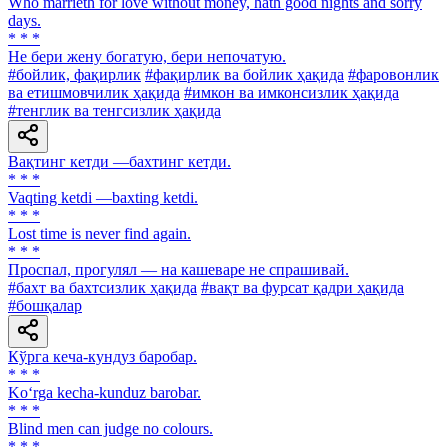
Who marrieth for love without money, hath good nights and sorry
days.
* * *
He бери жену богатую, бери непочатую.
#бойлик, фақирлик
#фақирлик ва бойлик ҳақида
#фаровонлик
ва етишмовчилик ҳақида
#имкон ва имконсизлик ҳақида
#тенглик ва тенгсизлик ҳақида
Вақтинг кетди —бахтинг кетди.
* * *
Vaqting ketdi —baxting ketdi.
* * *
Lost time is never find again.
* * *
Проспал, прогулял — на кашеваре не спрашивай.
#бахт ва бахтсизлик ҳақида
#вақт ва фурсат қадри ҳақида
#бошқалар
Кўрга кеча-кундуз баробар.
* * *
Ko‘rga kecha-kunduz barobar.
* * *
Blind men can judge no colours.
* * *