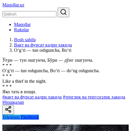
Maqollar.uz
Maqollar
Ruknlar
Bosh sahifa
Вақт ва фурсат қадри ҳақида
O‘g‘ri — tun oshguncha, Bo‘ri
Ўғри — тун ошгунча, Бўри — дўнг ошгунча.
* * *
O‘g‘ri — tun oshguncha, Bo‘ri — do‘ng oshguncha.
* * *
Like a thief in the night.
* * *
Яко тать в нощи.
#вақт ва фурсат қадри ҳақида
#тенглик ва тенгсизлик ҳақида
#бошқалар
Telegram
Facebook