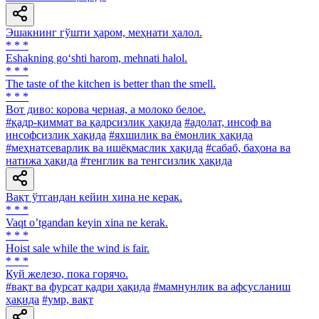
Эшакнинг гўшти ҳаром, меҳнати ҳалол.
* * *
Eshakning go‘shti harom, mehnati halol.
* * *
The taste of the kitchen is better than the smell.
* * *
Вот диво: корова черная, а молоко белое.
#қадр-қиммат ва қадрсизлик ҳақида
#адолат, инсоф ва
инсофсизлик ҳақида
#яхшилик ва ёмонлик ҳақида
#меҳнатсеварлик ва ишёқмаслик ҳақида
#сабаб, баҳона ва
натижа ҳақида
#тенглик ва тенгсизлик ҳақида
Вақт ўтгандан кейин хина не керак.
* * *
Vaqt oʼtgandan keyin xina ne kerak.
* * *
Hoist sale while the wind is fair.
* * *
Куй железо, пока горячо.
#вақт ва фурсат қадри ҳақида
#мамнунлик ва афсусланиш
ҳақида
#умр, вақт