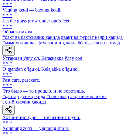
* * *
Vaqting ketdi — baxting ketdi.
* * *
Let the grass grow under one's feet.
* * *
Обрасти мхом.
#бахт ва бахтсизлик ҳақида
#вақт ва фурсат қадри ҳақида
#мамнунлик ва афсусланиш ҳақида
#бахт, севги ва омад
Ўтгандан ўлгу ол, Келажакка ўлгу сол
* * *
O‘tgandan o‘lgu ol, Kelajakka o‘lgu sol
* * *
Past cure, past care.
* * *
Что было — то прошло, и не воротишь.
#қайтар дунё ҳақида
#бошқалар
#эҳтиёткорлик ва
эҳтиётсизлик ҳақида
Хотиннинг зўри — йигитнинг шўри.
* * *
Xotinning zoʼri — yigitning shoʼri.
* * *