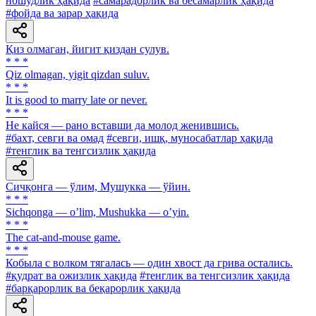
ношудлик ҳақида
#самарадорлик ва бесамарлик ҳақида
#фойда ва зарар ҳақида
Қиз олмаган, йигит қиздан сулув.
* * *
Qiz olmagan, yigit qizdan suluv.
* * *
It is good to marry late or never.
* * *
He кайся — рано вставши да молод женившись.
#бахт, севги ва омад
#севги, ишқ, муносабатлар ҳақида
#тенглик ва тенгсизлик ҳақида
Сичқонга — ўлим, Мушукка — ўйин.
* * *
Sichqonga — oʼlim, Mushukka — oʼyin.
* * *
The cat-and-mouse game.
* * *
Кобыла с волком тягалась — один хвост да грива остались.
#қудрат ва ожизлик ҳақида
#тенглик ва тенгсизлик ҳақида
#барқарорлик ва беқарорлик ҳақида