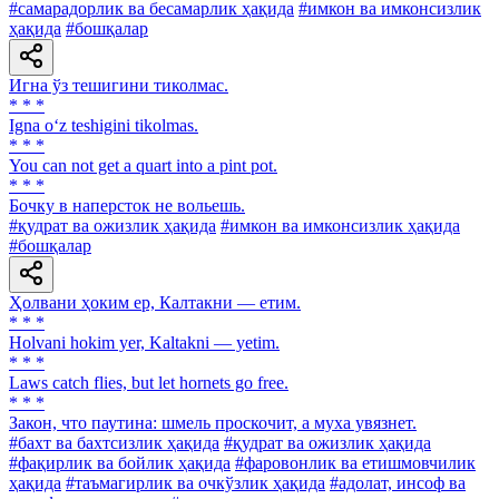
#самарадорлик ва бесамарлик ҳақида
#имкон ва имконсизлик
ҳақида
#бошқалар
Игна ўз тешигини тиколмас.
* * *
Igna o‘z teshigini tikolmas.
* * *
You can not get a quart into a pint pot.
* * *
Бочку в наперсток не вольешь.
#қудрат ва ожизлик ҳақида
#имкон ва имконсизлик ҳақида
#бошқалар
Ҳолвани ҳоким ер, Калтакни — етим.
* * *
Holvani hokim yer, Kaltakni — yetim.
* * *
Laws catch flies, but let hornets go free.
* * *
Закон, что паутина: шмель проскочит, а муха увязнет.
#бахт ва бахтсизлик ҳақида
#қудрат ва ожизлик ҳақида
#фақирлик ва бойлик ҳақида
#фаровонлик ва етишмовчилик
ҳақида
#таъмагирлик ва очкўзлик ҳақида
#адолат, инсоф ва