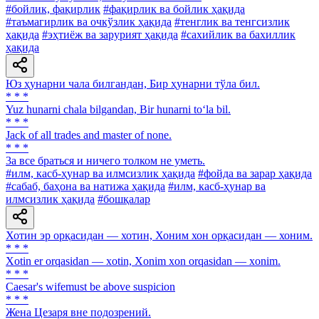
#бойлик, фақирлик
#фақирлик ва бойлик ҳақида
#таъмагирлик ва очкўзлик ҳақида
#тенглик ва тенгсизлик
ҳақида
#эҳтиёж ва зарурият ҳақида
#сахийлик ва бахиллик
ҳақида
Юз ҳунарни чала билгандан, Бир ҳунарни тўла бил.
* * *
Yuz hunarni chala bilgandan, Bir hunarni to‘la bil.
* * *
Jack of all trades and master of none.
* * *
3a все браться и ничего толком не уметь.
#илм, касб-ҳунар ва илмсизлик ҳақида
#фойда ва зарар ҳақида
#сабаб, баҳона ва натижа ҳақида
#илм, касб-ҳунар ва
илмсизлик ҳақида
#бошқалар
Хотин эр орқасидан — хотин, Хоним хон орқасидан — хоним.
* * *
Xotin er orqasidan — xotin, Xonim xon orqasidan — xonim.
* * *
Caesar's wifemust be above suspicion
* * *
Жена Цезаря вне подозрений.