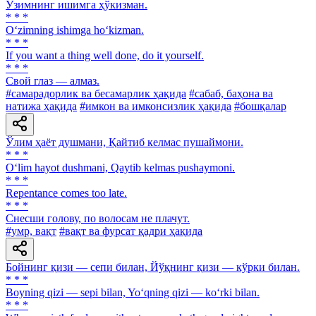
Ўзимнинг ишимга ҳўкизман.
* * *
O‘zimning ishimga ho‘kizman.
* * *
If you want a thing well done, do it yourself.
* * *
Свой глаз — алмаз.
#самарадорлик ва бесамарлик ҳақида
#сабаб, баҳона ва
натижа ҳақида
#имкон ва имконсизлик ҳақида
#бошқалар
Ўлим ҳаёт душмани, Қайтиб келмас пушаймони.
* * *
O‘lim hayot dushmani, Qaytib kelmas pushaymoni.
* * *
Repentance comes too late.
* * *
Снесши голову, по волосам не плачут.
#умр, вақт
#вақт ва фурсат қадри ҳақида
Бойнинг қизи — сепи билан, Йўқнинг қизи — кўрки билан.
* * *
Boyning qizi — sepi bilan, Yo‘qning qizi — ko‘rki bilan.
* * *