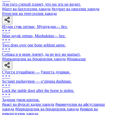
Для того слепой плачет, что ни зги не видит.
#бахт ва бахтсизлик ҳақида
#қудрат ва ожизлик ҳақида
#тенглик ва тенгсизлик ҳақида
Итдан суяк ортмас, Мушукдан— без.
* * *
Itdan suyak ortmas, Mushukdan— bez.
* * *
Two dogs over one bone seldom agree.
* * *
Собака и в море локчет, да не все же выпьет.
#барқарорлик ва беқарорлик ҳақида
#бошқалар
Сўнгги пушаймон — ўзингга душман.
* * *
So‘nggi pushaymon — o‘zingga dushman.
* * *
Lock the stable door after the horse is stolen.
* * *
Задним умом крепок.
#вақт ва фурсат қадри ҳақида
#мамнунлик ва афсусланиш
ҳақида
#барқарорлик ва беқарорлик ҳақида
#имкон ва
имконсизлик ҳақида