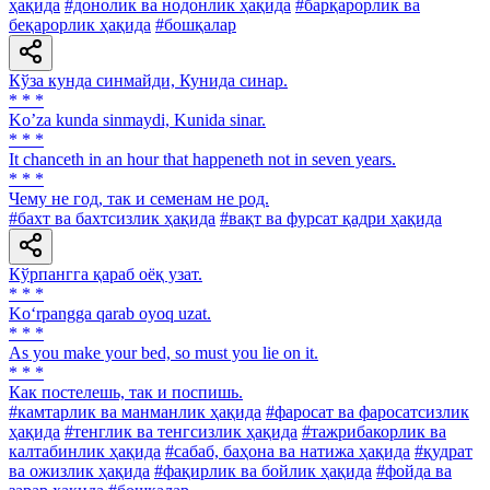
ҳақида
#донолик ва нодонлик ҳақида
#барқарорлик ва
беқарорлик ҳақида
#бошқалар
Кўза кунда синмайди, Кунида синар.
* * *
Koʼza kunda sinmaydi, Kunida sinar.
* * *
It chanceth in an hour that happeneth not in seven years.
* * *
Чему не год, так и семенам не род.
#бахт ва бахтсизлик ҳақида
#вақт ва фурсат қадри ҳақида
Кўрпангга қараб оёқ узат.
* * *
Ko‘rpangga qarab oyoq uzat.
* * *
As you make your bed, so must you lie on it.
* * *
Как постелешь, так и поспишь.
#камтарлик ва манманлик ҳақида
#фаросат ва фаросатсизлик
ҳақида
#тенглик ва тенгсизлик ҳақида
#тажрибакорлик ва
калтабинлик ҳақида
#сабаб, баҳона ва натижа ҳақида
#қудрат
ва ожизлик ҳақида
#фақирлик ва бойлик ҳақида
#фойда ва