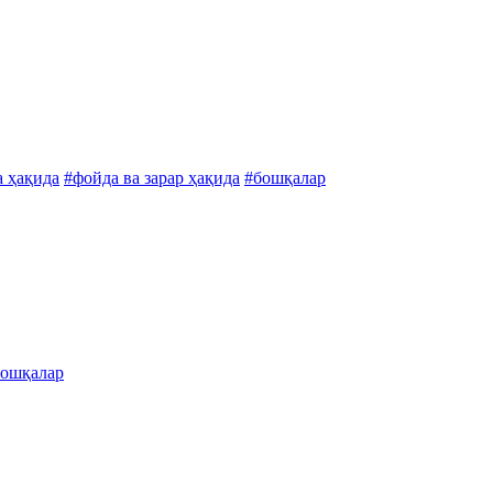
а ҳақида
#фойда ва зарар ҳақида
#бошқалар
бошқалар