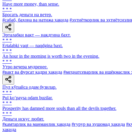
Have more money, than sense.
* * *
Бросать деньги на ветер.
#сабаб, баҳона ва натижа ҳақида
#эҳтиёткорлик ва эҳтиётсизли
Эрталабки вақт — нақдгина бахт.
* * *
Ertalabki vaqt — naqdgina baxt.
* * *
An hour in the morning is worth two in the evening.
* * *
Утро вечера мудренее.
#вақт ва фурсат қадри ҳақида
#меҳнатсеварлик ва ишёқмаслик 
Пул кўпайса одам бузилар.
* * *
Pul ko‘paysa odam buzilar.
* * *
Prosperity has damned more souls than all the devils together.
* * *
Деньги искус любят.
#камтарлик ва манманлик ҳақида
#ғурур ва хушомад ҳақида
#қ
ҳақида