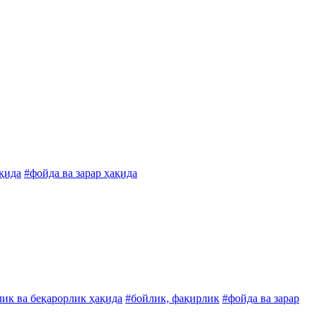
қида
#фойда ва зарар ҳақида
лик ва беқарорлик ҳақида
#бойлик, фақирлик
#фойда ва зарар