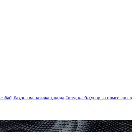
#сабаб, баҳона ва натижа ҳақида
#илм, касб-ҳунар ва илмсизлик 