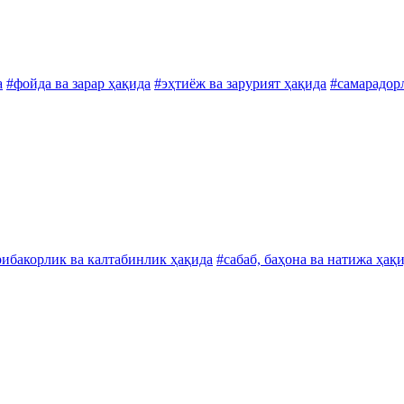
а
#фойда ва зарар ҳақида
#эҳтиёж ва зарурият ҳақида
#самарадор
ибакорлик ва калтабинлик ҳақида
#сабаб, баҳона ва натижа ҳақ