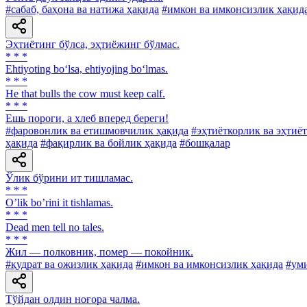
#сабаб, баҳона ва натижа ҳақида
#имкон ва имконсизлик ҳақид
Эҳтиётинг бўлса, эҳтиёжинг бўлмас.
* * *
Ehtiyoting bo‘lsa, ehtiyojing bo‘lmas.
* * *
He that bulls the cow must keep calf.
* * *
Ешь пороги, а хлеб вперед береги!
#фаровонлик ва етишмовчилик ҳақида
#эҳтиёткорлик ва эҳтиё
ҳақида
#фақирлик ва бойлик ҳақида
#бошқалар
Ўлик бўрини ит тишламас.
* * *
Oʼlik boʼrini it tishlamas.
* * *
Dead men tell no tales.
* * *
Жил — полковник, помер — покойник.
#қудрат ва ожизлик ҳақида
#имкон ва имконсизлик ҳақида
#уми
Тўйдан олдин ноғора чалма.