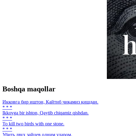
Boshqa maqollar
Икковга бир иштон, Қайтиб чиқамиз қишдан.
* * *
Ikkovga bir ishton, Qaytib chiqamiz qishdan.
* * *
To kill two birds with one stone.
* * *
Убить двух зайцев одним ударом.