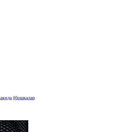
ҳақида
#бошқалар