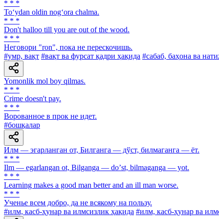
* * *
To‘ydan oldin nog‘ora chalma.
* * *
Don't halloo till you are out of the wood.
* * *
Heговори "ron", пока не перескочишь.
#умр, вақт
#вақт ва фурсат қадри ҳақида
#сабаб, баҳона ва нат
Yomonlik mol boy qilmas.
* * *
Crime doesn't pay.
* * *
Ворованное в прок не идет.
#бошқалар
Илм — эгарланган от, Билганга — дўст, билмаганга — ёт.
* * *
Ilm — egarlangan ot, Bilganga — doʼst, bilmaganga — yot.
* * *
Learning makes a good man better and an ill man worse.
* * *
Ученье всем добро, да не всякому на пользу.
#илм, касб-ҳунар ва илмсизлик ҳақида
#илм, касб-ҳунар ва илм