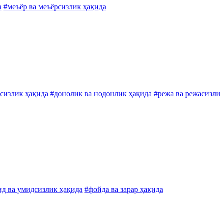
а
#меъёр ва меъёрсизлик ҳақида
тсизлик ҳақида
#донолик ва нодонлик ҳақида
#режа ва режасизли
д ва умидсизлик ҳақида
#фойда ва зарар ҳақида