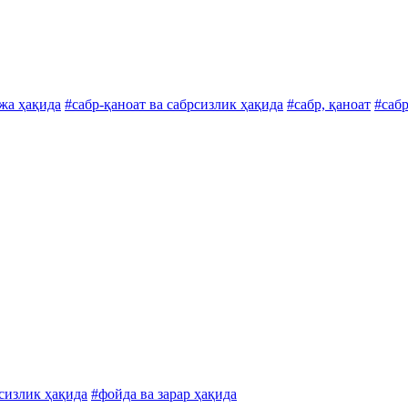
ижа ҳақида
#сабр-қаноат ва сабрсизлик ҳақида
#сабр, қаноат
#сабр
сизлик ҳақида
#фойда ва зарар ҳақида