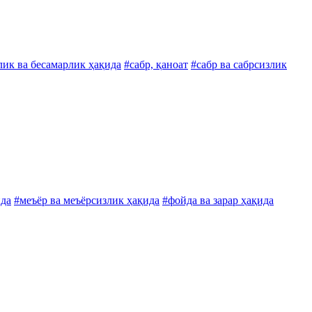
лик ва бесамарлик ҳақида
#сабр, қаноат
#сабр ва сабрсизлик
ида
#меъёр ва меъёрсизлик ҳақида
#фойда ва зарар ҳақида