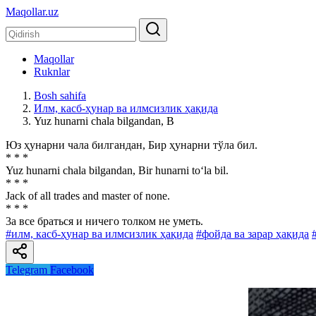
Maqollar.uz
Maqollar
Ruknlar
Bosh sahifa
Илм, касб-ҳунар ва илмсизлик ҳақида
Yuz hunarni chala bilgandan, B
Юз ҳунарни чала билгандан, Бир ҳунарни тўла бил.
* * *
Yuz hunarni chala bilgandan, Bir hunarni to‘la bil.
* * *
Jack of all trades and master of none.
* * *
3a все браться и ничего толком не уметь.
#илм, касб-ҳунар ва илмсизлик ҳақида
#фойда ва зарар ҳақида
Telegram
Facebook