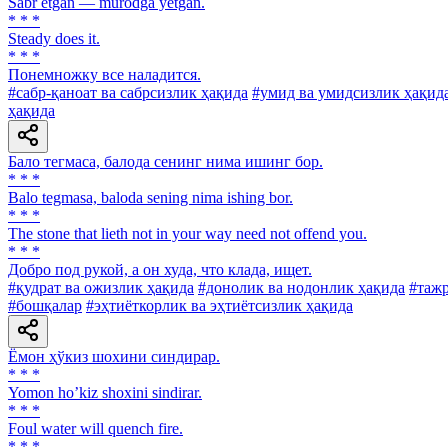
Sabr etgan — murodga yetgan.
* * *
Steady does it.
* * *
Понемножку все наладится.
#сабр-қаноат ва сабрсизлик ҳақида
#умид ва умидсизлик ҳақид
ҳақида
Бало тегмаса, балода сенинг нима ишинг бор.
* * *
Balo tegmasa, baloda sening nima ishing bor.
* * *
The stone that lieth not in your way need not offend you.
* * *
Добро под рукой, а он худа, что клада, ищет.
#қудрат ва ожизлик ҳақида
#донолик ва нодонлик ҳақида
#тажр
#бошқалар
#эҳтиёткорлик ва эҳтиётсизлик ҳақида
Ёмон ҳўкиз шохини синдирар.
* * *
Yomon hoʼkiz shoxini sindirar.
* * *
Foul water will quench fire.
* * *