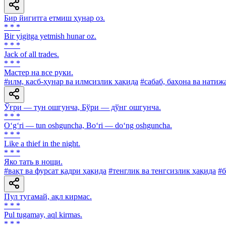
Бир йигитга етмиш ҳунар оз.
* * *
Bir yigitga yetmish hunar oz.
* * *
Jack of all trades.
* * *
Мастер на все руки.
#илм, касб-ҳунар ва илмсизлик ҳақида
#сабаб, баҳона ва натиж
Ўғри — тун ошгунча, Бўри — дўнг ошгунча.
* * *
O‘g‘ri — tun oshguncha, Bo‘ri — do‘ng oshguncha.
* * *
Like a thief in the night.
* * *
Яко тать в нощи.
#вақт ва фурсат қадри ҳақида
#тенглик ва тенгсизлик ҳақида
#
Пул тугамай, ақл кирмас.
* * *
Pul tugamay, aql kirmas.
* * *