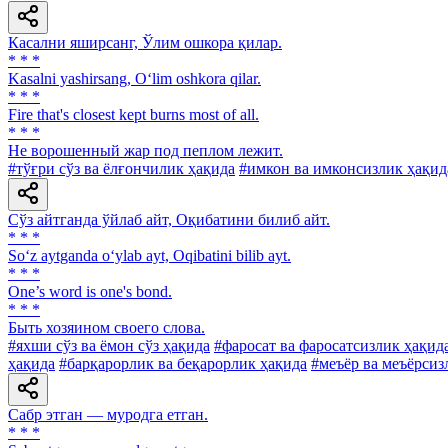
Касални яширсанг, Ўлим ошкора қилар.
* * *
Kasalni yashirsang, O‘lim oshkora qilar.
* * *
Fire that's closest kept burns most of all.
* * *
He ворошенный жар под пеплом лежит.
#тўғри сўз ва ёлғончилик ҳақида
#имкон ва имконсизлик ҳақид
Сўз айтганда ўйлаб айт, Оқибатини билиб айт.
* * *
So‘z aytganda o‘ylab ayt, Oqibatini bilib ayt.
* * *
One’s word is one's bond.
* * *
Быть хозяином своего слова.
#яхши сўз ва ёмон сўз ҳақида
#фаросат ва фаросатсизлик ҳақид
ҳақида
#барқарорлик ва беқарорлик ҳақида
#меъёр ва меъёрсиз
Сабр этган — муродга етган.
* * *