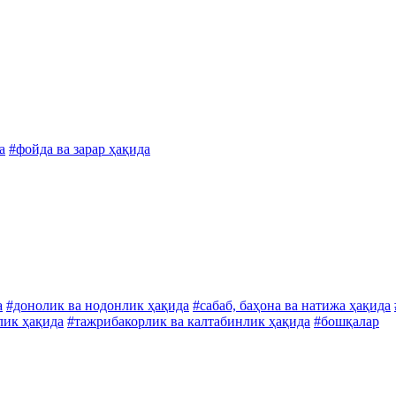
а
#фойда ва зарар ҳақида
а
#донолик ва нодонлик ҳақида
#сабаб, баҳона ва натижа ҳақида
лик ҳақида
#тажрибакорлик ва калтабинлик ҳақида
#бошқалар