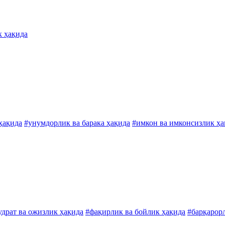
к ҳақида
ҳақида
#унумдорлик ва барака ҳақида
#имкон ва имконсизлик ҳа
удрат ва ожизлик ҳақида
#фақирлик ва бойлик ҳақида
#барқарор